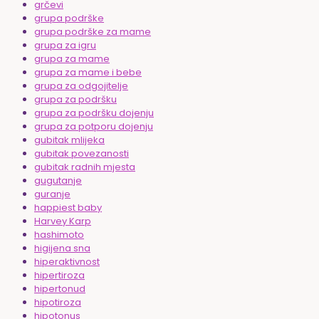
grčevi
grupa podrške
grupa podrške za mame
grupa za igru
grupa za mame
grupa za mame i bebe
grupa za odgojitelje
grupa za podršku
grupa za podršku dojenju
grupa za potporu dojenju
gubitak mlijeka
gubitak povezanosti
gubitak radnih mjesta
gugutanje
guranje
happiest baby
Harvey Karp
hashimoto
higijena sna
hiperaktivnost
hipertiroza
hipertonud
hipotiroza
hipotonus