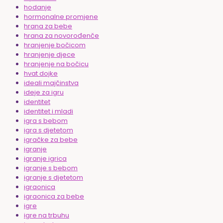
hodanje
hormonalne promjene
hrana za bebe
hrana za novorođenče
hranjenje bočicom
hranjenje djece
hranjenje na bočicu
hvat dojke
ideali majčinstva
ideje za igru
identitet
identitet i mladi
igra s bebom
igra s djetetom
igračke za bebe
igranje
igranje igrica
igranje s bebom
igranje s djetetom
igraonica
igraonica za bebe
igre
igre na trbuhu