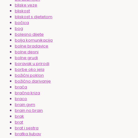
bliske veze
bliskost
bliskost s djetetom
bočica
bog
bolesno dijete
bolja komunikacija
bolne bradavice
bolne desni
bolne grudi
boravak u prirodi
borbe oko jela
božićni poklon
božićno darivanje
braća
bračna kriza
braco
brain gym
brain no brain
brak
brat
brat i sestra
bratka ljubav