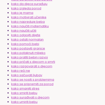
kako da djeca surađuju
kako izgleda porod
kako je mama
kako motivirati učenike
kako napreduje beba
kako naučiti matematiku
kako naučiti učiti
kako odgojiti dijete
kako ostati normalan
kako pomoći bebi
kako postaviti granice
kako potaknuti mlijeko
kako pratiti bebin razvoj
kako pričati s djecom o smrti
kako razgovarati s djecom
kako reći ne
kako sačuvati ljubav
kako se nositi s problemima
kako se pripremiti za porod
kako smanjiti stres
kako smiriti bebu
kako surađivati s djecom
kako umiriti bebu