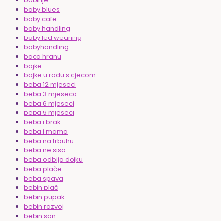
babinje
baby blues
baby cafe
baby handling
baby led weaning
babyhandling
baca hranu
bajke
bajke u radu s djecom
beba 12 mjeseci
beba 3 mjeseca
beba 6 mjeseci
beba 9 mjeseci
beba i brak
beba i mama
beba na trbuhu
beba ne sisa
beba odbija dojku
beba plače
beba spava
bebin plač
bebin pupak
bebin razvoj
bebin san