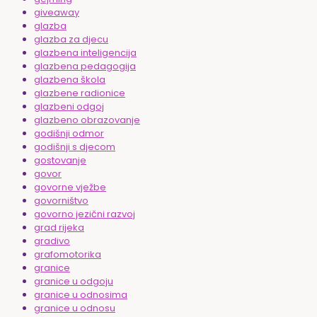
giveaway
glazba
glazba za djecu
glazbena inteligencija
glazbena pedagogija
glazbena škola
glazbene radionice
glazbeni odgoj
glazbeno obrazovanje
godišnji odmor
godišnji s djecom
gostovanje
govor
govorne vježbe
govorništvo
govorno jezični razvoj
grad rijeka
gradivo
grafomotorika
granice
granice u odgoju
granice u odnosima
granice u odnosu