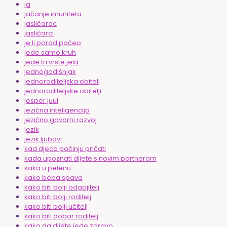
ja
jačanje imuniteta
jasličarac
jasličarci
je li porod počeo
jede samo kruh
jede tri vrste jela
jednogodišnjak
jednoroditeljska obitelj
jednoroditeljske obitelji
jesper juul
jezična inteligencija
jezično govorni razvoj
jezik
jezik ljubavi
kad djeca počinju pričati
kada upoznati dijete s novim partnerom
kaka u pelenu
kako beba spava
kako biti bolji odgojitelj
kako biti bolji roditelj
kako biti bolji učitelj
kako biti dobar roditelj
kako da dijete jede zdravo