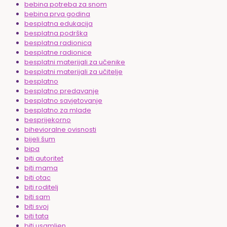
bebina potreba za snom
bebina prva godina
besplatna edukacija
besplatna podrška
besplatna radionica
besplatne radionice
besplatni materijali za učenike
besplatni materijali za učitelje
besplatno
besplatno predavanje
besplatno savjetovanje
besplatno za mlade
besprijekorno
bihevioralne ovisnosti
bijeli šum
bipa
biti autoritet
biti mama
biti otac
biti roditelj
biti sam
biti svoj
biti tata
biti usamljen