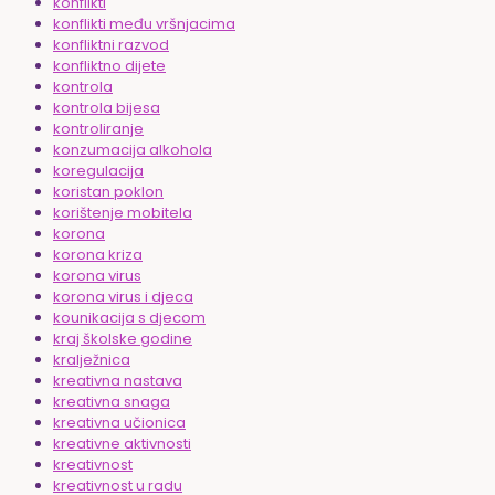
konflikti
konflikti među vršnjacima
konfliktni razvod
konfliktno dijete
kontrola
kontrola bijesa
kontroliranje
konzumacija alkohola
koregulacija
koristan poklon
korištenje mobitela
korona
korona kriza
korona virus
korona virus i djeca
kounikacija s djecom
kraj školske godine
kralježnica
kreativna nastava
kreativna snaga
kreativna učionica
kreativne aktivnosti
kreativnost
kreativnost u radu