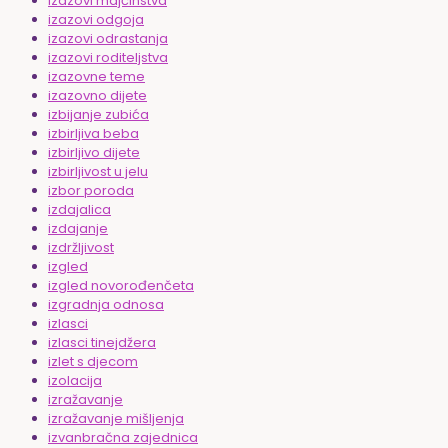
izazovi majčinstva
izazovi odgoja
izazovi odrastanja
izazovi roditeljstva
izazovne teme
izazovno dijete
izbijanje zubića
izbirljiva beba
izbirljivo dijete
izbirljivost u jelu
izbor poroda
izdajalica
izdajanje
izdržljivost
izgled
izgled novorođenčeta
izgradnja odnosa
izlasci
izlasci tinejdžera
izlet s djecom
izolacija
izražavanje
izražavanje mišljenja
izvanbračna zajednica