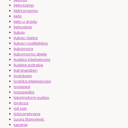
ljetni kamp
ljetni praznici
ljeto
ljeto u gradu
ljetovanje
ljubav
ljubav i beba
ljubav i roditeljstvo
ljubomora
ljubomorno dijete
ljudska inteligencija
ljudske potrebe
ljuti tinejdžeri
lockdown
logička inteligencija
logoped
logopedija
lokomotorni sustav
lordoza
loš san
loša prehrana
Lucija Stanojević
lupanje