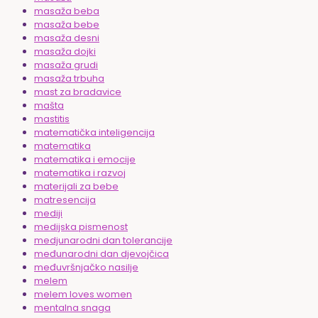
masaža beba
masaža bebe
masaža desni
masaža dojki
masaža grudi
masaža trbuha
mast za bradavice
mašta
mastitis
matematička inteligencija
matematika
matematika i emocije
matematika i razvoj
materijali za bebe
matresencija
mediji
medijska pismenost
medjunarodni dan tolerancije
međunarodni dan djevojčica
međuvršnjačko nasilje
melem
melem loves women
mentalna snaga