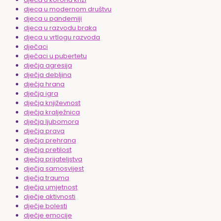
djeca u modernom društvu
djeca u pandemiji
djeca u razvodu braka
djeca u vrtlogu razvoda
dječaci
dječaci u pubertetu
dječja agresija
dječja debljina
dječja hrana
dječja igra
dječja književnost
dječja kralježnica
dječja ljubomora
dječja prava
dječja prehrana
dječja pretilost
dječja prijateljstva
dječja samosvijest
dječja trauma
dječja umjetnost
dječje aktivnosti
dječje bolesti
dječje emocije