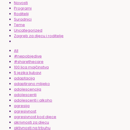
Novosti
Programi
Roditelji
Suradnici
Teme
Uncategorized
Zagreb za djecu i roditelje
All
#nepobjedive
#sharethecare
100 lica majčinstva
5 jezika ljubavi
adaptacija
adaptirano mlijeko
adolescencija
adolescenti
adolescenti i alkoho
agresija
agresivnost
agresivnost kod djece
akrivnosti za djecu
aktivnosti na trbuhu