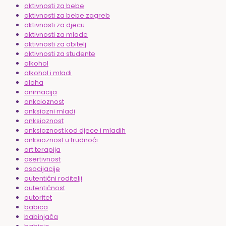
aktivnosti za bebe
aktivnosti za bebe zagreb
aktivnosti za djecu
aktivnosti za mlade
aktivnosti za obitelj
aktivnosti za studente
alkohol
alkohol i mladi
aloha
animacija
ankcioznost
anksiozni mladi
anksioznost
anksioznost kod djece i mladih
anksioznost u trudnoći
art terapija
asertivnost
asocijacije
autentični roditelji
autentičnost
autoritet
babica
babinjača