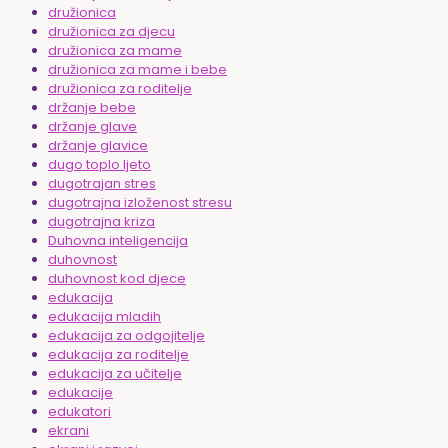
družionica
družionica za djecu
družionica za mame
družionica za mame i bebe
družionica za roditelje
držanje bebe
držanje glave
držanje glavice
dugo toplo ljeto
dugotrajan stres
dugotrajna izloženost stresu
dugotrajna kriza
Duhovna inteligencija
duhovnost
duhovnost kod djece
edukacija
edukacija mladih
edukacija za odgojitelje
edukacija za roditelje
edukacija za učitelje
edukacije
edukatori
ekrani