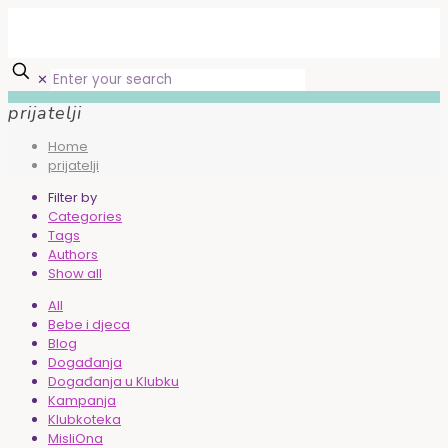
✕
prijatelji
Home
prijatelji
Filter by
Categories
Tags
Authors
Show all
All
Bebe i djeca
Blog
Događanja
Događanja u Klubku
Kampanja
Klubkoteka
MisliOna