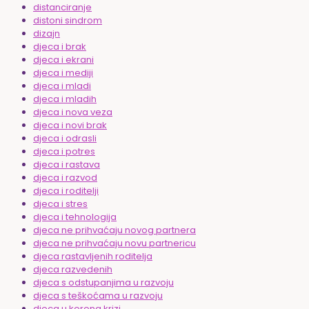
distanciranje
distoni sindrom
dizajn
djeca i brak
djeca i ekrani
djeca i mediji
djeca i mladi
djeca i mladih
djeca i nova veza
djeca i novi brak
djeca i odrasli
djeca i potres
djeca i rastava
djeca i razvod
djeca i roditelji
djeca i stres
djeca i tehnologija
djeca ne prihvaćaju novog partnera
djeca ne prihvaćaju novu partnericu
djeca rastavljenih roditelja
djeca razvedenih
djeca s odstupanjima u razvoju
djeca s teškoćama u razvoju
djeca u korona krizi