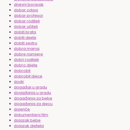
dnevni boravak
dobar odgoj
dobar profesor
dobar roditelj
dobar učitelj
dobiti brata
dobiti dijete
dobiti sestru
dobra mama
dobre namjere
dobri roditelji
dobro dijete
dobrobit
dobrobit djece
dodir
događaji u gradu
događanja u gradu
događanja za bebe
događanja za djecu
dojenče
dokumentarni film
dolazak bebe
dolazak djeteta