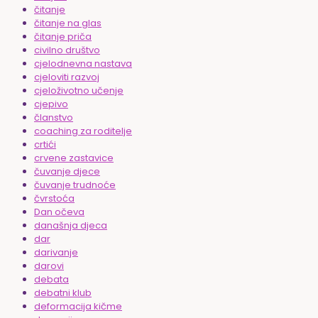
čitanje
čitanje na glas
čitanje priča
civilno društvo
cjelodnevna nastava
cjeloviti razvoj
cjeloživotno učenje
cjepivo
članstvo
coaching za roditelje
crtići
crvene zastavice
čuvanje djece
čuvanje trudnoće
čvrstoća
Dan očeva
današnja djeca
dar
darivanje
darovi
debata
debatni klub
deformacija kičme