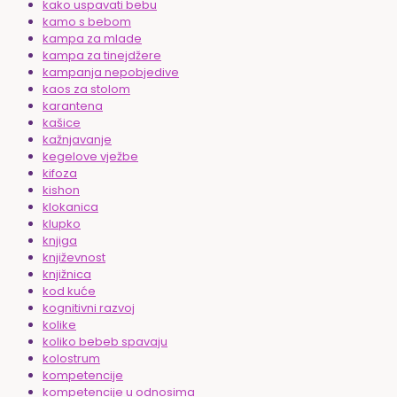
kako uspavati bebu
kamo s bebom
kampa za mlade
kampa za tinejdžere
kampanja nepobjedive
kaos za stolom
karantena
kašice
kažnjavanje
kegelove vježbe
kifoza
kishon
klokanica
klupko
knjiga
književnost
knjižnica
kod kuće
kognitivni razvoj
kolike
koliko bebeb spavaju
kolostrum
kompetencije
kompetencije u odnosima