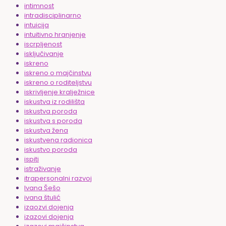
intimnost
intradisciplinarno
intuicija
intuitivno hranjenje
iscrpljenost
isključivanje
iskreno
iskreno o majčinstvu
iskreno o roditeljstvu
iskrivljenje kralježnice
iskustva iz rodilišta
iskustva poroda
iskustva s poroda
iskustva žena
iskustvena radionica
iskustvo poroda
ispiti
istraživanje
itrapersonalni razvoj
Ivana Šešo
ivana štulić
izaozvi dojenja
izazovi dojenja