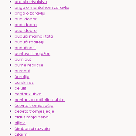
bratsko rivalstvo
briga o mentalnom zdravlju
briga o zdravlju
budi dobar
budi dobra
budi dobro
budući mama i tata
budući roditelji
budućnost
buntovni tinejdžeri
burn out
burne reakcije
burnout
čarolija
carski rez
celulit
centar klubko
centar za roditelje klubko
četvrto tromjesečje
četvrto tromjesječje
ciklus moja beba
ciljevi
čimbenici razvoja
čitaj mi