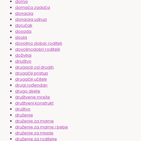
doma
domaća zadaća
donacija
donacija udruzi
doručak
dosada
doula
dovoljno dobar roditelj
dovoljnodobri roditelji
doživljaj
driuštvo
drugaciji od drugih
drugačiji pristup
drugačiji učitelji
drugi rođendan
drugo dijete
društvene mreže
društveni konstrukt
društvo
druženje
druženje za mame
druženje za mame i bebe
druženje za mlade
druženje za roditelje