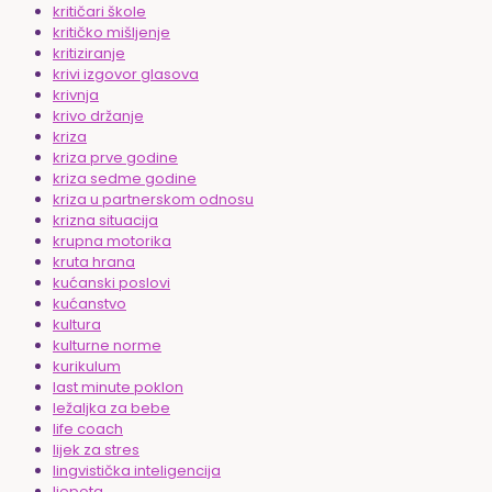
kritičari škole
kritičko mišljenje
kritiziranje
krivi izgovor glasova
krivnja
krivo držanje
kriza
kriza prve godine
kriza sedme godine
kriza u partnerskom odnosu
krizna situacija
krupna motorika
kruta hrana
kućanski poslovi
kućanstvo
kultura
kulturne norme
kurikulum
last minute poklon
ležaljka za bebe
life coach
lijek za stres
lingvistička inteligencija
ljepota