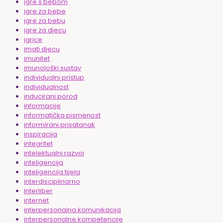
igre s bebom
igre za bebe
igre za bebu
igre za djecu
igrice
imati djecu
imunitet
imunološki sustav
individualni pristup
individualnost
inducirani porod
informacije
informatička pismenost
informirani prisatanak
inspiracija
integritet
intelektualni razvoj
inteligencija
inteligencija tijela
interdisciplinarno
Interliber
internet
interpersonalna komunikacija
interpersonalne kompetencije