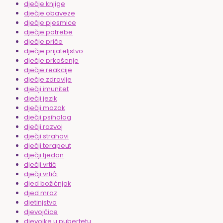
dječje knjige
dječje obaveze
dječje pjesmice
dječje potrebe
dječje priče
dječje prijateljstvo
dječje prkošenje
dječje reakcije
dječje zdravlje
dječji imunitet
dječji jezik
dječji mozak
dječji psiholog
dječji razvoj
dječji strahovi
dječji terapeut
dječji tjedan
dječji vrtić
dječji vrtići
djed božićnjak
djed mraz
djetinjstvo
djevojčice
djevojke u pubertetu