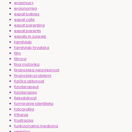
erasmus+
ergonomija
expat babies
expat cafe
expat parenting
expat parents
expats in zagreb
familylab
familylab hrvatska
film
filmovi
fina motorika
financijska neizvjesnost
financijski problemi
fizička aktivnost
fizioterapeut
fizioterapija
fleksibilnost
formiranje identiteta
fotografija
frfljanje
frustracija
funkcionalna medicina
gejming