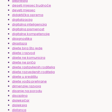
depresija
deseti mjesec trudnoće
deveti mjesec
didaktička oprema
digitalizacija
digitalna inteligencija
digitalna pismenost
digitalne kompetencije
dijagnostika
dijastaza
dijete bira što jede
dijete i razvod
dijete ne komunicira
dijete ne priča
dijete rastavljenih roditelja
dijete razvedenih roditelja
dijete u središtu
dijete vođa prehrane
dimenzije razvoja
disanje na porodu
disciplina
disleksičar
disleksija
distanca