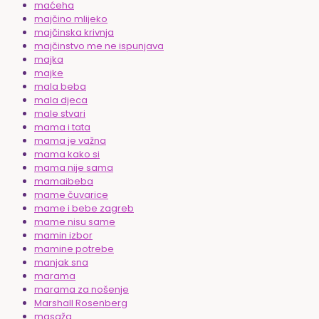
maćeha
majčino mlijeko
majčinska krivnja
majčinstvo me ne ispunjava
majka
majke
mala beba
mala djeca
male stvari
mama i tata
mama je važna
mama kako si
mama nije sama
mamaibeba
mame čuvarice
mame i bebe zagreb
mame nisu same
mamin izbor
mamine potrebe
manjak sna
marama
marama za nošenje
Marshall Rosenberg
masaža