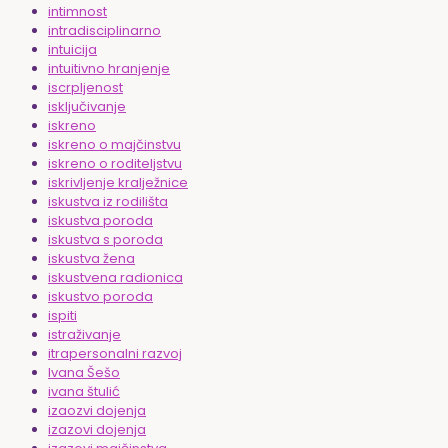
intimnost
intradisciplinarno
intuicija
intuitivno hranjenje
iscrpljenost
isključivanje
iskreno
iskreno o majčinstvu
iskreno o roditeljstvu
iskrivljenje kralježnice
iskustva iz rodilišta
iskustva poroda
iskustva s poroda
iskustva žena
iskustvena radionica
iskustvo poroda
ispiti
istraživanje
itrapersonalni razvoj
Ivana Šešo
ivana štulić
izaozvi dojenja
izazovi dojenja