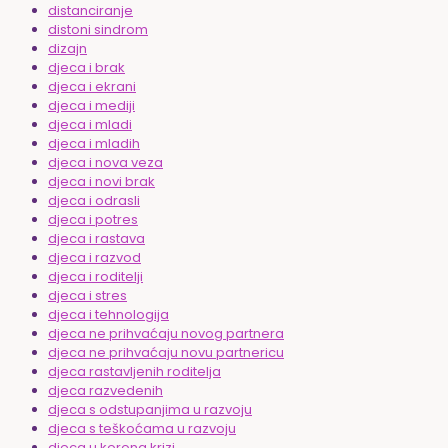
distanciranje
distoni sindrom
dizajn
djeca i brak
djeca i ekrani
djeca i mediji
djeca i mladi
djeca i mladih
djeca i nova veza
djeca i novi brak
djeca i odrasli
djeca i potres
djeca i rastava
djeca i razvod
djeca i roditelji
djeca i stres
djeca i tehnologija
djeca ne prihvaćaju novog partnera
djeca ne prihvaćaju novu partnericu
djeca rastavljenih roditelja
djeca razvedenih
djeca s odstupanjima u razvoju
djeca s teškoćama u razvoju
djeca u korona krizi