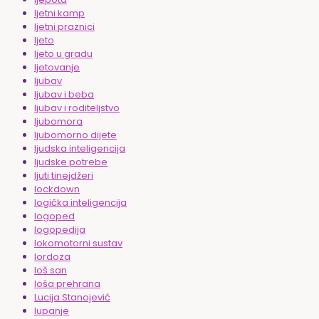
ljetni kamp
ljetni praznici
ljeto
ljeto u gradu
ljetovanje
ljubav
ljubav i beba
ljubav i roditeljstvo
ljubomora
ljubomorno dijete
ljudska inteligencija
ljudske potrebe
ljuti tinejdžeri
lockdown
logička inteligencija
logoped
logopedija
lokomotorni sustav
lordoza
loš san
loša prehrana
Lucija Stanojević
lupanje