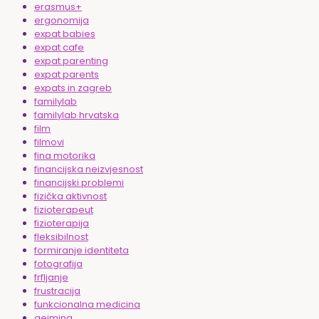
erasmus+
ergonomija
expat babies
expat cafe
expat parenting
expat parents
expats in zagreb
familylab
familylab hrvatska
film
filmovi
fina motorika
financijska neizvjesnost
financijski problemi
fizička aktivnost
fizioterapeut
fizioterapija
fleksibilnost
formiranje identiteta
fotografija
frfljanje
frustracija
funkcionalna medicina
gejming