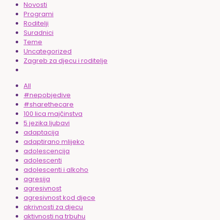
Novosti
Programi
Roditelji
Suradnici
Teme
Uncategorized
Zagreb za djecu i roditelje
All
#nepobjedive
#sharethecare
100 lica majčinstva
5 jezika ljubavi
adaptacija
adaptirano mlijeko
adolescencija
adolescenti
adolescenti i alkoho
agresija
agresivnost
agresivnost kod djece
akrivnosti za djecu
aktivnosti na trbuhu