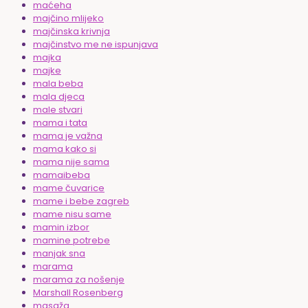
maćeha
majčino mlijeko
majčinska krivnja
majčinstvo me ne ispunjava
majka
majke
mala beba
mala djeca
male stvari
mama i tata
mama je važna
mama kako si
mama nije sama
mamaibeba
mame čuvarice
mame i bebe zagreb
mame nisu same
mamin izbor
mamine potrebe
manjak sna
marama
marama za nošenje
Marshall Rosenberg
masaža