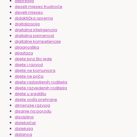
depresija
deseti mjesec trudnoće
deveti mjesec
didaktička oprema
digitalizacija
digitalna inteligencija
digitalna pismenost
digitalne kompetencije
dijagnostika
dijastaza
dijete bira što jede
dijete i razvod
dijete ne komunicira
dijete ne priča
dijete rastavljenih roditelja
dijete razvedenih roditelja
dijete u središtu
dijete vođa prehrane
dimenzije razvoja
disanje na porodu
disciplina
disleksičar
disleksija
distanca