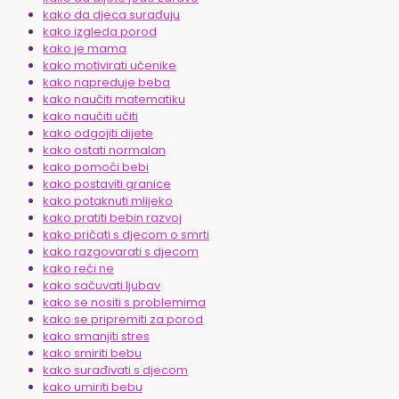
kako da djeca surađuju
kako izgleda porod
kako je mama
kako motivirati učenike
kako napreduje beba
kako naučiti matematiku
kako naučiti učiti
kako odgojiti dijete
kako ostati normalan
kako pomoći bebi
kako postaviti granice
kako potaknuti mlijeko
kako pratiti bebin razvoj
kako pričati s djecom o smrti
kako razgovarati s djecom
kako reći ne
kako sačuvati ljubav
kako se nositi s problemima
kako se pripremiti za porod
kako smanjiti stres
kako smiriti bebu
kako surađivati s djecom
kako umiriti bebu