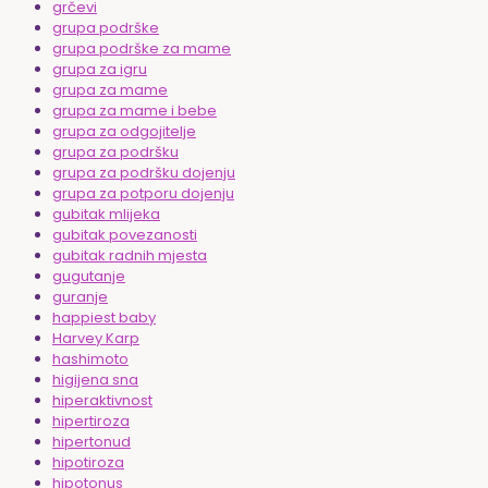
grčevi
grupa podrške
grupa podrške za mame
grupa za igru
grupa za mame
grupa za mame i bebe
grupa za odgojitelje
grupa za podršku
grupa za podršku dojenju
grupa za potporu dojenju
gubitak mlijeka
gubitak povezanosti
gubitak radnih mjesta
gugutanje
guranje
happiest baby
Harvey Karp
hashimoto
higijena sna
hiperaktivnost
hipertiroza
hipertonud
hipotiroza
hipotonus