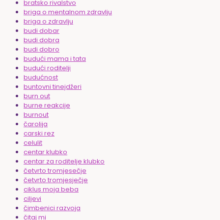
bratsko rivalstvo
briga o mentalnom zdravlju
briga o zdravlju
budi dobar
budi dobra
budi dobro
budući mama i tata
budući roditelji
budućnost
buntovni tinejdžeri
burn out
burne reakcije
burnout
čarolija
carski rez
celulit
centar klubko
centar za roditelje klubko
četvrto tromjesečje
četvrto tromjesječje
ciklus moja beba
ciljevi
čimbenici razvoja
čitaj mi