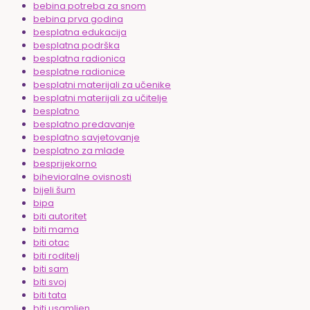
bebina potreba za snom
bebina prva godina
besplatna edukacija
besplatna podrška
besplatna radionica
besplatne radionice
besplatni materijali za učenike
besplatni materijali za učitelje
besplatno
besplatno predavanje
besplatno savjetovanje
besplatno za mlade
besprijekorno
bihevioralne ovisnosti
bijeli šum
bipa
biti autoritet
biti mama
biti otac
biti roditelj
biti sam
biti svoj
biti tata
biti usamljen