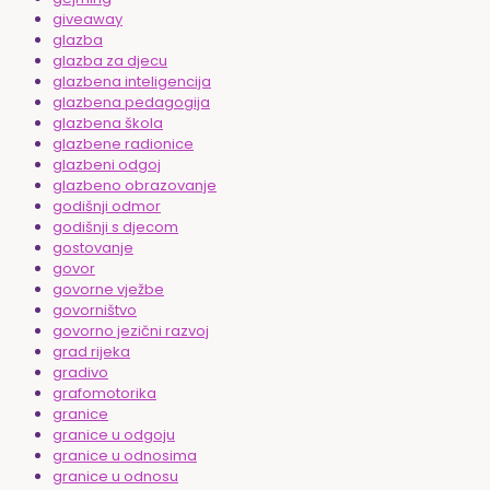
giveaway
glazba
glazba za djecu
glazbena inteligencija
glazbena pedagogija
glazbena škola
glazbene radionice
glazbeni odgoj
glazbeno obrazovanje
godišnji odmor
godišnji s djecom
gostovanje
govor
govorne vježbe
govorništvo
govorno jezični razvoj
grad rijeka
gradivo
grafomotorika
granice
granice u odgoju
granice u odnosima
granice u odnosu