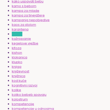
kako uspavati bebu
kamo s bebom
kampa za mlade
kampa za tinejdžere
kampanja nepobjedive
kaos za stolom
karantena
kašice
kažnjavanje
kegelove vježbe
kifoza
kishon
klokanica
klupko
knjiga
književnost
knjižnica
kod kuće
kognitivni razvoj
kolike
koliko bebeb spavaju
kolostrum
kompetencije
kompetencije u odnosima