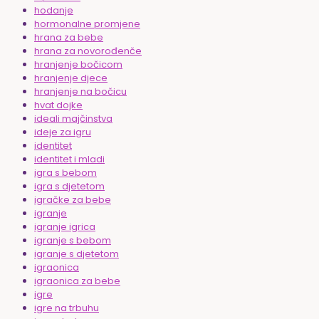
hodanje
hormonalne promjene
hrana za bebe
hrana za novorođenče
hranjenje bočicom
hranjenje djece
hranjenje na bočicu
hvat dojke
ideali majčinstva
ideje za igru
identitet
identitet i mladi
igra s bebom
igra s djetetom
igračke za bebe
igranje
igranje igrica
igranje s bebom
igranje s djetetom
igraonica
igraonica za bebe
igre
igre na trbuhu