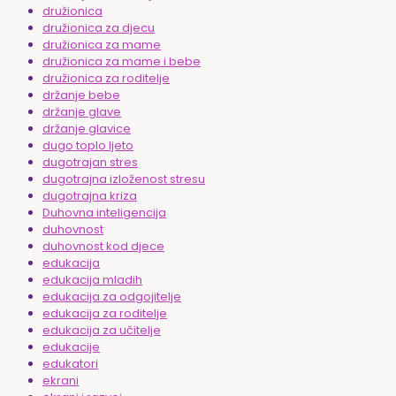
družionica
družionica za djecu
družionica za mame
družionica za mame i bebe
družionica za roditelje
držanje bebe
držanje glave
držanje glavice
dugo toplo ljeto
dugotrajan stres
dugotrajna izloženost stresu
dugotrajna kriza
Duhovna inteligencija
duhovnost
duhovnost kod djece
edukacija
edukacija mladih
edukacija za odgojitelje
edukacija za roditelje
edukacija za učitelje
edukacije
edukatori
ekrani