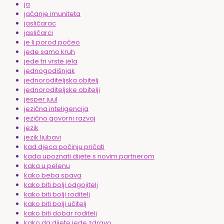
ja
jačanje imuniteta
jasličarac
jasličarci
je li porod počeo
jede samo kruh
jede tri vrste jela
jednogodišnjak
jednoroditeljska obitelj
jednoroditeljske obitelji
jesper juul
jezična inteligencija
jezično govorni razvoj
jezik
jezik ljubavi
kad djeca počinju pričati
kada upoznati dijete s novim partnerom
kaka u pelenu
kako beba spava
kako biti bolji odgojitelj
kako biti bolji roditelj
kako biti bolji učitelj
kako biti dobar roditelj
kako da dijete jede zdravo