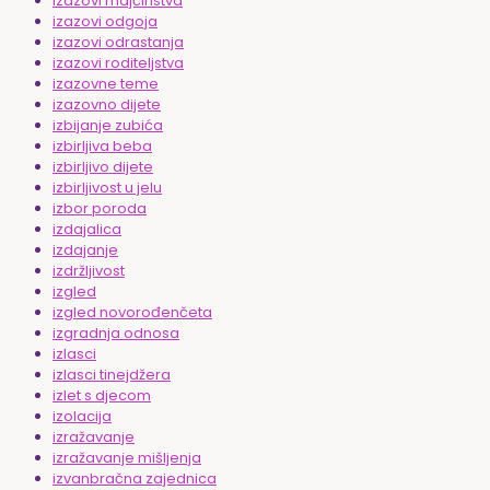
izazovi majčinstva
izazovi odgoja
izazovi odrastanja
izazovi roditeljstva
izazovne teme
izazovno dijete
izbijanje zubića
izbirljiva beba
izbirljivo dijete
izbirljivost u jelu
izbor poroda
izdajalica
izdajanje
izdržljivost
izgled
izgled novorođenčeta
izgradnja odnosa
izlasci
izlasci tinejdžera
izlet s djecom
izolacija
izražavanje
izražavanje mišljenja
izvanbračna zajednica