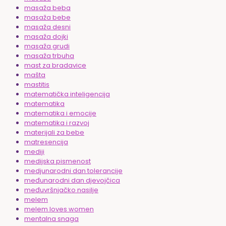
masaža beba
masaža bebe
masaža desni
masaža dojki
masaža grudi
masaža trbuha
mast za bradavice
mašta
mastitis
matematička inteligencija
matematika
matematika i emocije
matematika i razvoj
materijali za bebe
matresencija
mediji
medijska pismenost
medjunarodni dan tolerancije
međunarodni dan djevojčica
međuvršnjačko nasilje
melem
melem loves women
mentalna snaga