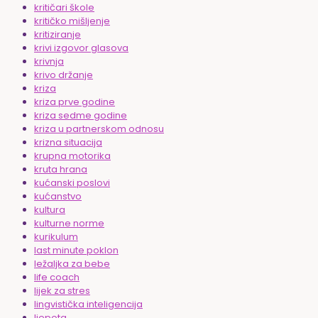
kritičari škole
kritičko mišljenje
kritiziranje
krivi izgovor glasova
krivnja
krivo držanje
kriza
kriza prve godine
kriza sedme godine
kriza u partnerskom odnosu
krizna situacija
krupna motorika
kruta hrana
kućanski poslovi
kućanstvo
kultura
kulturne norme
kurikulum
last minute poklon
ležaljka za bebe
life coach
lijek za stres
lingvistička inteligencija
ljepota