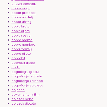
dnevni boravak
dobar odgoj
dobar profesor
dobar roditelj
dobar učitelj
dobiti brata
dobiti dijete
dobiti sestru
dobra mama
dobre namjere
dobri roditelji
dobro dijete
dobrobit
dobrobit djece
dodir
događaji u gradu
događanja u gradu
događanja za bebe
događanja za djecu
dojenče
dokumentarni film
dolazak bebe
dolazak djeteta