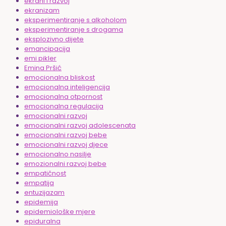
ekrani i razvoj
ekranizam
eksperimentiranje s alkoholom
eksperimentiranje s drogama
eksplozivno dijete
emancipacija
emi pikler
Emina Pršić
emocionalna bliskost
emocionalna inteligencija
emocionalna otpornost
emocionalna regulacija
emocionalni razvoj
emocionalni razvoj adolescenata
emocionalni razvoj bebe
emocionalni razvoj djece
emocionalno nasilje
emozionalni razvoj bebe
empatičnost
empatija
entuzijazam
epidemija
epidemiološke mjere
epiduralna