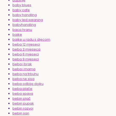
babinje
baby blues
baby cafe
baby handling
baby led weaning
babyhandling
baca hranu
bajke
bajke u radu s djecom
beba 12 mjeseci
beba 3 mjeseca
beba 6 mjeseci
beba 9 mjeseci
beba i brak
beba i mama
beba na trbuhu
beba ne sisa
beba odbija dojku
beba plače
beba spava
bebin plač
bebin pupak
bebin razvoj
bebin san