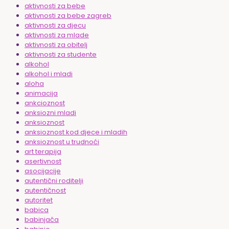
aktivnosti za bebe
aktivnosti za bebe zagreb
aktivnosti za djecu
aktivnosti za mlade
aktivnosti za obitelj
aktivnosti za studente
alkohol
alkohol i mladi
aloha
animacija
ankcioznost
anksiozni mladi
anksioznost
anksioznost kod djece i mladih
anksioznost u trudnoći
art terapija
asertivnost
asocijacije
autentični roditelji
autentičnost
autoritet
babica
babinjača