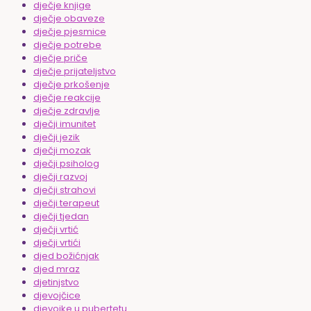
dječje knjige
dječje obaveze
dječje pjesmice
dječje potrebe
dječje priče
dječje prijateljstvo
dječje prkošenje
dječje reakcije
dječje zdravlje
dječji imunitet
dječji jezik
dječji mozak
dječji psiholog
dječji razvoj
dječji strahovi
dječji terapeut
dječji tjedan
dječji vrtić
dječji vrtići
djed božićnjak
djed mraz
djetinjstvo
djevojčice
djevojke u pubertetu