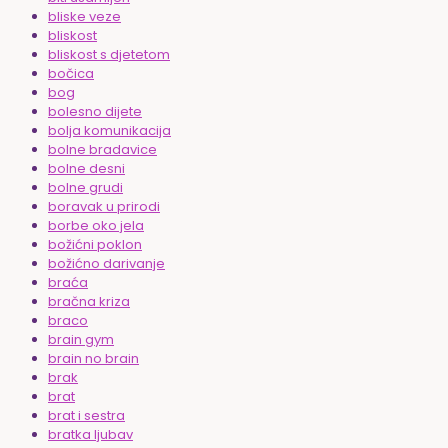
bliske veze
bliskost
bliskost s djetetom
bočica
bog
bolesno dijete
bolja komunikacija
bolne bradavice
bolne desni
bolne grudi
boravak u prirodi
borbe oko jela
božićni poklon
božićno darivanje
braća
bračna kriza
braco
brain gym
brain no brain
brak
brat
brat i sestra
bratka ljubav