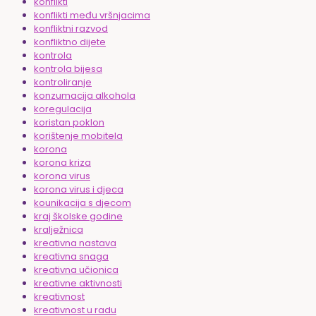
konflikti
konflikti među vršnjacima
konfliktni razvod
konfliktno dijete
kontrola
kontrola bijesa
kontroliranje
konzumacija alkohola
koregulacija
koristan poklon
korištenje mobitela
korona
korona kriza
korona virus
korona virus i djeca
kounikacija s djecom
kraj školske godine
kralježnica
kreativna nastava
kreativna snaga
kreativna učionica
kreativne aktivnosti
kreativnost
kreativnost u radu