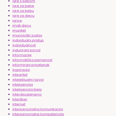
igre s bebom
igre za bebe
igre za bebu
igre za djecu
igrice
imati djecu
imunitet
imunološki sustav
individualni pristup
individualnost
inducirani porod
informacije
informatička pismenost
informirani prisatanak
inspiracija
integritet
intelektualni razvoj
inteligencija
inteligencija tijela
interdisciplinarno
Interliber
internet
interpersonalna komunikacija
interpersonalne kompetencije