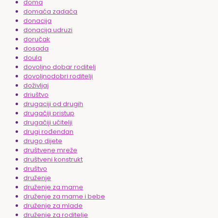
doma
domaća zadaća
donacija
donacija udruzi
doručak
dosada
doula
dovoljno dobar roditelj
dovoljnodobri roditelji
doživljaj
driuštvo
drugaciji od drugih
drugačiji pristup
drugačiji učitelji
drugi rođendan
drugo dijete
društvene mreže
društveni konstrukt
društvo
druženje
druženje za mame
druženje za mame i bebe
druženje za mlade
druženje za roditelje