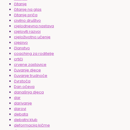
čitanje
čitanje na glas
čitanje priča
civilno društvo
cjelodnevna nastava
cjeloviti razvoj
cjeloživotno učenje
cjepivo
članstvo
coaching za roditelje
crtići
crvene zastavice
čuvanje djece
čuvanje trudnoće
čvrstoća
Dan očeva
današnja djeca
dar
darivanje
darovi
debata
debatni klub
deformacija kičme