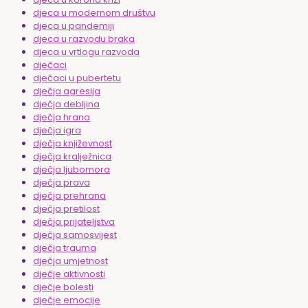
djeca u modernom društvu
djeca u pandemiji
djeca u razvodu braka
djeca u vrtlogu razvoda
dječaci
dječaci u pubertetu
dječja agresija
dječja debljina
dječja hrana
dječja igra
dječja književnost
dječja kralježnica
dječja ljubomora
dječja prava
dječja prehrana
dječja pretilost
dječja prijateljstva
dječja samosvijest
dječja trauma
dječja umjetnost
dječje aktivnosti
dječje bolesti
dječje emocije