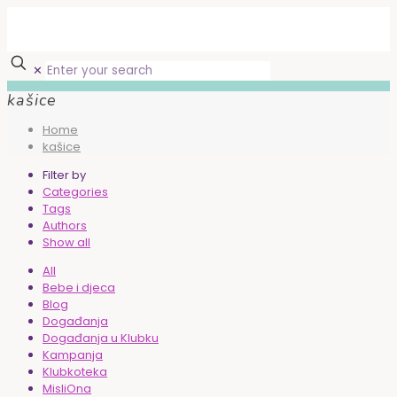
✕
kašice
Home
kašice
Filter by
Categories
Tags
Authors
Show all
All
Bebe i djeca
Blog
Događanja
Događanja u Klubku
Kampanja
Klubkoteka
MisliOna