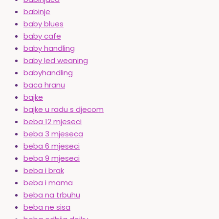
babinje
baby blues
baby cafe
baby handling
baby led weaning
babyhandling
baca hranu
bajke
bajke u radu s djecom
beba 12 mjeseci
beba 3 mjeseca
beba 6 mjeseci
beba 9 mjeseci
beba i brak
beba i mama
beba na trbuhu
beba ne sisa