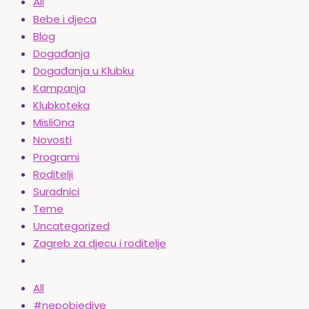
All
Bebe i djeca
Blog
Događanja
Događanja u Klubku
Kampanja
Klubkoteka
MisliOna
Novosti
Programi
Roditelji
Suradnici
Teme
Uncategorized
Zagreb za djecu i roditelje
All
#nepobjedive