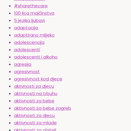
#sharethecare
100 lica majčinstva
5 jezika ljubavi
adaptacija
adaptirano mlijeko
adolescencija
adolescenti
adolescenti i alkoho
agresija
agresivnost
agresivnost kod djece
akrivnosti za djecu
aktivnosti na trbuhu
aktivnosti za bebe
aktivnosti za bebe zagreb
aktivnosti za djecu
aktivnosti za mlade
aktivnosti za obitelj