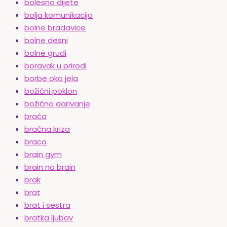
bolesno dijete
bolja komunikacija
bolne bradavice
bolne desni
bolne grudi
boravak u prirodi
borbe oko jela
božićni poklon
božićno darivanje
braća
bračna kriza
braco
brain gym
brain no brain
brak
brat
brat i sestra
bratka ljubav