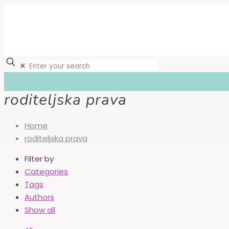
✕
roditeljska prava
Home
roditeljska prava
Filter by
Categories
Tags
Authors
Show all