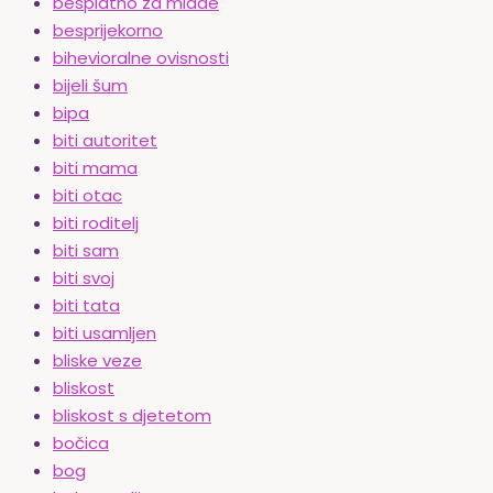
besplatno za mlade
besprijekorno
bihevioralne ovisnosti
bijeli šum
bipa
biti autoritet
biti mama
biti otac
biti roditelj
biti sam
biti svoj
biti tata
biti usamljen
bliske veze
bliskost
bliskost s djetetom
bočica
bog