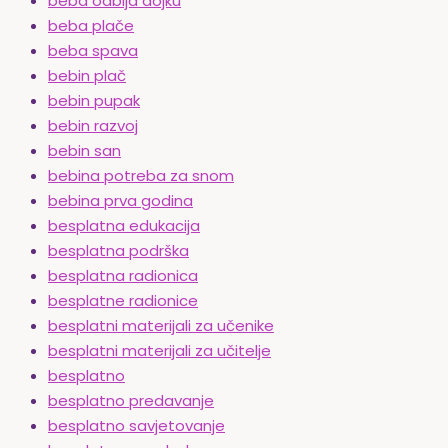
beba odbija dojku
beba plače
beba spava
bebin plač
bebin pupak
bebin razvoj
bebin san
bebina potreba za snom
bebina prva godina
besplatna edukacija
besplatna podrška
besplatna radionica
besplatne radionice
besplatni materijali za učenike
besplatni materijali za učitelje
besplatno
besplatno predavanje
besplatno savjetovanje