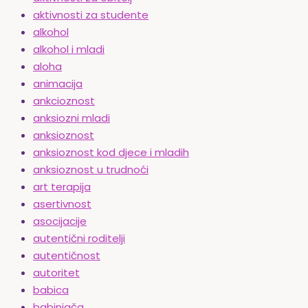
aktivnosti za studente
alkohol
alkohol i mladi
aloha
animacija
ankcioznost
anksiozni mladi
anksioznost
anksioznost kod djece i mladih
anksioznost u trudnoći
art terapija
asertivnost
asocijacije
autentični roditelji
autentičnost
autoritet
babica
babinjača