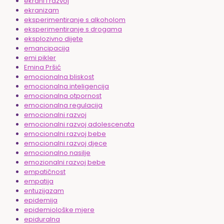
ekrani i razvoj
ekranizam
eksperimentiranje s alkoholom
eksperimentiranje s drogama
eksplozivno dijete
emancipacija
emi pikler
Emina Pršić
emocionalna bliskost
emocionalna inteligencija
emocionalna otpornost
emocionalna regulacija
emocionalni razvoj
emocionalni razvoj adolescenata
emocionalni razvoj bebe
emocionalni razvoj djece
emocionalno nasilje
emozionalni razvoj bebe
empatičnost
empatija
entuzijazam
epidemija
epidemiološke mjere
epiduralna