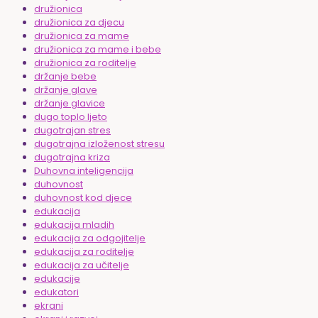
družionica
družionica za djecu
družionica za mame
družionica za mame i bebe
družionica za roditelje
držanje bebe
držanje glave
držanje glavice
dugo toplo ljeto
dugotrajan stres
dugotrajna izloženost stresu
dugotrajna kriza
Duhovna inteligencija
duhovnost
duhovnost kod djece
edukacija
edukacija mladih
edukacija za odgojitelje
edukacija za roditelje
edukacija za učitelje
edukacije
edukatori
ekrani