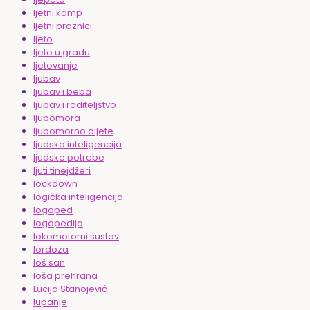
ljetni kamp
ljetni praznici
ljeto
ljeto u gradu
ljetovanje
ljubav
ljubav i beba
ljubav i roditeljstvo
ljubomora
ljubomorno dijete
ljudska inteligencija
ljudske potrebe
ljuti tinejdžeri
lockdown
logička inteligencija
logoped
logopedija
lokomotorni sustav
lordoza
loš san
loša prehrana
Lucija Stanojević
lupanje