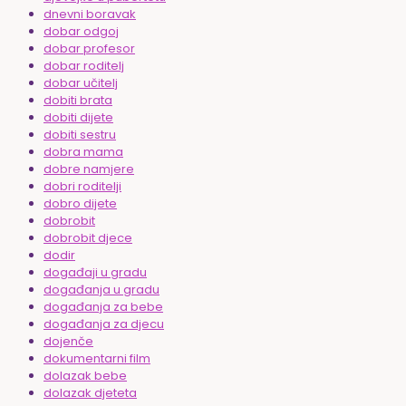
dnevni boravak
dobar odgoj
dobar profesor
dobar roditelj
dobar učitelj
dobiti brata
dobiti dijete
dobiti sestru
dobra mama
dobre namjere
dobri roditelji
dobro dijete
dobrobit
dobrobit djece
dodir
događaji u gradu
događanja u gradu
događanja za bebe
događanja za djecu
dojenče
dokumentarni film
dolazak bebe
dolazak djeteta