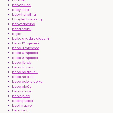
babinje
baby blues
baby cafe
baby handling
baby led weaning
babyhandling
baca hranu
bajke
bajke u radu s djecom
beba 12 mjeseci
beba 3 mjeseca
beba 6 mjeseci
beba 9 mjeseci
beba i brak
beba i mama
beba na trbuhu
beba ne sisa
beba odbija dojku
beba plače
beba spava
bebin plač
bebin pupak
bebin razvoj
bebin san