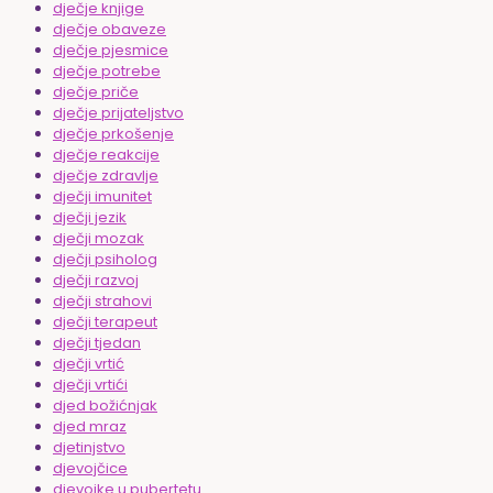
dječje knjige
dječje obaveze
dječje pjesmice
dječje potrebe
dječje priče
dječje prijateljstvo
dječje prkošenje
dječje reakcije
dječje zdravlje
dječji imunitet
dječji jezik
dječji mozak
dječji psiholog
dječji razvoj
dječji strahovi
dječji terapeut
dječji tjedan
dječji vrtić
dječji vrtići
djed božićnjak
djed mraz
djetinjstvo
djevojčice
djevojke u pubertetu