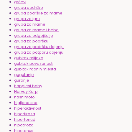
grčevi
grupa podrške
grupa podrške za mame
grupa za igru
grupa za mame
grupa za mame i bebe
grupa za odgojitelje
grupa za podršku
grupa za podršku dojenju
grupa za potporu dojenju
gubitak mlijeka
gubitak povezanosti
gubitak radnih mjesta
gugutanje
guranje
happiest baby
Harvey Karp
hashimoto
higijena sna
hiperaktivnost
hipertiroza
hipertonud
hipotiroza
hipotonus