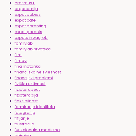
erasmus+
ergonomija
expat babies
expat cafe
expat parenting
expat parents
expats in zagreb
familylab
familylab hrvatska
film
filmovi
fina motorika
financijska neizvjesnost
financijski problemi
fizička aktivnost
fizioterapeut
fizioterapija
fleksibilnost
formiranje identiteta
fotografija
frfljanje
frustracija
funkcionalna medicina
gejming