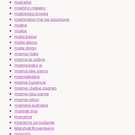
maćeha
majčino mlijeko
majčinska krivnja
majčinstvo me ne ispunjava
majka
majke
mala beba
mala djeca
male stvari
mama i tata
mama je važna
mama kako si
mama nije sama
mamaibeba
mame čuvarice
mame i bebe zagreb
mame nisu same
mamin izbor
mamine potrebe
manjak sna
marama
marama za nošenje
Marshall Rosenberg
masaža