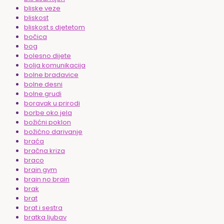
bliske veze
bliskost
bliskost s djetetom
bočica
bog
bolesno dijete
bolja komunikacija
bolne bradavice
bolne desni
bolne grudi
boravak u prirodi
borbe oko jela
božićni poklon
božićno darivanje
braća
bračna kriza
braco
brain gym
brain no brain
brak
brat
brat i sestra
bratka ljubav