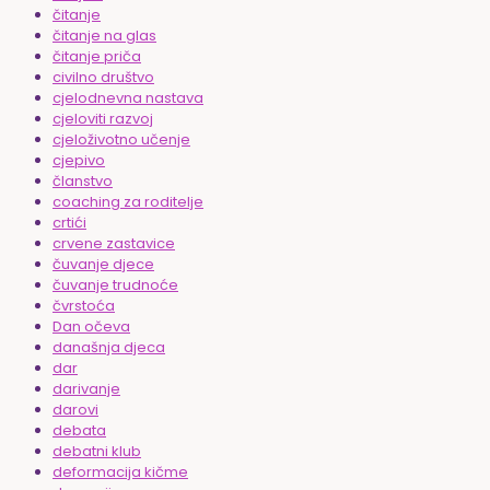
čitanje
čitanje na glas
čitanje priča
civilno društvo
cjelodnevna nastava
cjeloviti razvoj
cjeloživotno učenje
cjepivo
članstvo
coaching za roditelje
crtići
crvene zastavice
čuvanje djece
čuvanje trudnoće
čvrstoća
Dan očeva
današnja djeca
dar
darivanje
darovi
debata
debatni klub
deformacija kičme