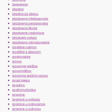
giveaway
glazba
glazba za djecu
glazbena inteligencija
glazbena pedagogija
glazbena škola
glazbene radionice
glazbeni odgoj
glazbeno obrazovanje
godišnji odmor
godišnji s djecom
gostovanje
govor
govorne vježbe
govorništvo
govorno jezični razvoj
grad rijeka
gradivo
grafomotorika
granice
granice u odgoju
granice u odnosima
granice u odnosu