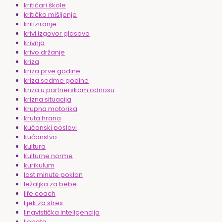
kritičari škole
kritičko mišljenje
kritiziranje
krivi izgovor glasova
krivnja
krivo držanje
kriza
kriza prve godine
kriza sedme godine
kriza u partnerskom odnosu
krizna situacija
krupna motorika
kruta hrana
kućanski poslovi
kućanstvo
kultura
kulturne norme
kurikulum
last minute poklon
ležaljka za bebe
life coach
lijek za stres
lingvistička inteligencija
ljepota