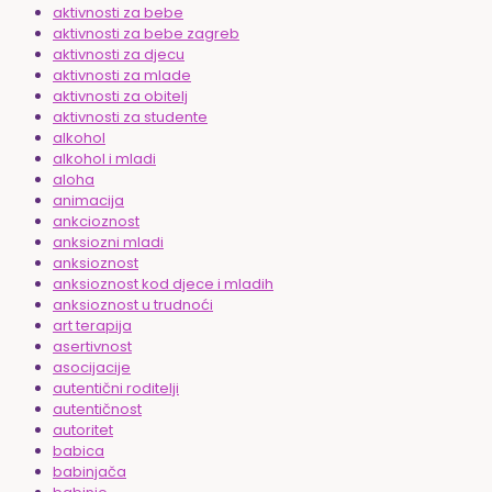
aktivnosti za bebe
aktivnosti za bebe zagreb
aktivnosti za djecu
aktivnosti za mlade
aktivnosti za obitelj
aktivnosti za studente
alkohol
alkohol i mladi
aloha
animacija
ankcioznost
anksiozni mladi
anksioznost
anksioznost kod djece i mladih
anksioznost u trudnoći
art terapija
asertivnost
asocijacije
autentični roditelji
autentičnost
autoritet
babica
babinjača