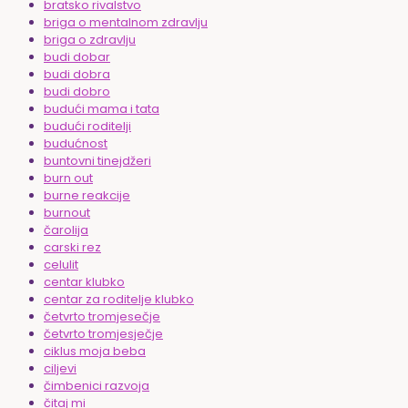
bratsko rivalstvo
briga o mentalnom zdravlju
briga o zdravlju
budi dobar
budi dobra
budi dobro
budući mama i tata
budući roditelji
budućnost
buntovni tinejdžeri
burn out
burne reakcije
burnout
čarolija
carski rez
celulit
centar klubko
centar za roditelje klubko
četvrto tromjesečje
četvrto tromjesječje
ciklus moja beba
ciljevi
čimbenici razvoja
čitaj mi