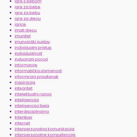
igre s bebom
igre za bebe
igre za bebu
igre za djecu
igrice
imati djecu
imunitet
imunološki sustav
individualni pristup
individualnost
inducirani porod
informacije
informatička pismenost
informirani prisatanak
inspiracija
integritet
intelektualni razvoj
inteligencija
inteligencija tijela
interdisciplinarno
Interliber
internet
interpersonalna komunikacija
interpersonalne kompetencije