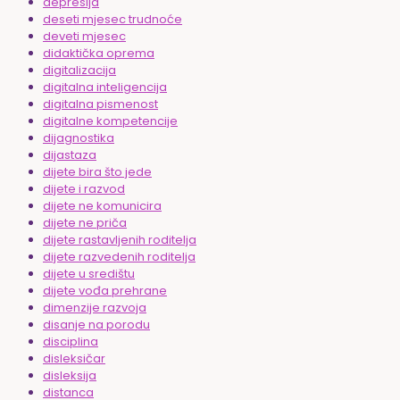
depresija
deseti mjesec trudnoće
deveti mjesec
didaktička oprema
digitalizacija
digitalna inteligencija
digitalna pismenost
digitalne kompetencije
dijagnostika
dijastaza
dijete bira što jede
dijete i razvod
dijete ne komunicira
dijete ne priča
dijete rastavljenih roditelja
dijete razvedenih roditelja
dijete u središtu
dijete vođa prehrane
dimenzije razvoja
disanje na porodu
disciplina
disleksičar
disleksija
distanca