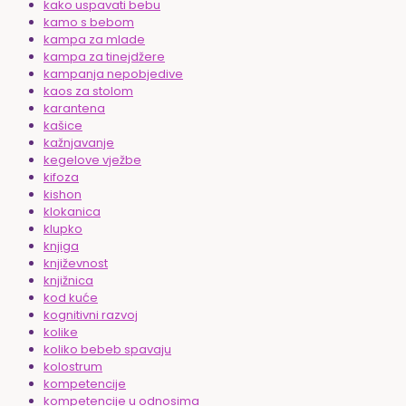
kako uspavati bebu
kamo s bebom
kampa za mlade
kampa za tinejdžere
kampanja nepobjedive
kaos za stolom
karantena
kašice
kažnjavanje
kegelove vježbe
kifoza
kishon
klokanica
klupko
knjiga
književnost
knjižnica
kod kuće
kognitivni razvoj
kolike
koliko bebeb spavaju
kolostrum
kompetencije
kompetencije u odnosima