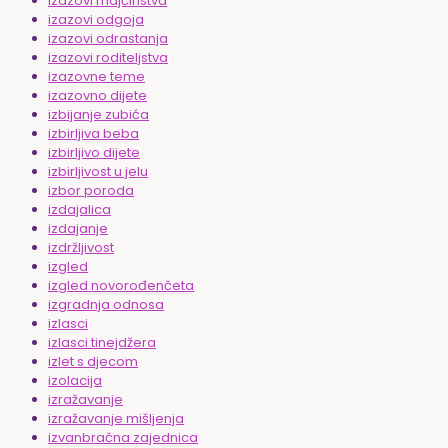
izazovi majčinstva
izazovi odgoja
izazovi odrastanja
izazovi roditeljstva
izazovne teme
izazovno dijete
izbijanje zubića
izbirljiva beba
izbirljivo dijete
izbirljivost u jelu
izbor poroda
izdajalica
izdajanje
izdržljivost
izgled
izgled novorođenčeta
izgradnja odnosa
izlasci
izlasci tinejdžera
izlet s djecom
izolacija
izražavanje
izražavanje mišljenja
izvanbračna zajednica