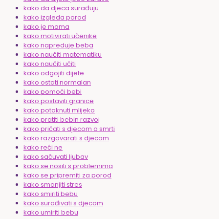
kako da djeca surađuju
kako izgleda porod
kako je mama
kako motivirati učenike
kako napreduje beba
kako naučiti matematiku
kako naučiti učiti
kako odgojiti dijete
kako ostati normalan
kako pomoći bebi
kako postaviti granice
kako potaknuti mlijeko
kako pratiti bebin razvoj
kako pričati s djecom o smrti
kako razgovarati s djecom
kako reći ne
kako sačuvati ljubav
kako se nositi s problemima
kako se pripremiti za porod
kako smanjiti stres
kako smiriti bebu
kako surađivati s djecom
kako umiriti bebu