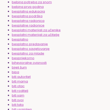
bebina potreba za snom
bebina prva godina
besplatna edukacija
besplatna podrška
besplatna radionica
besplatne radionice
besplatni materijali za učenike
besplatni materijali za učitelje
besplatno
besplatno predavanje
besplatno savjetovanje
besplatno za mlade
besprijekorno
bihevioralne ovisnosti
bijeli šum
bipa
biti autoritet
biti mama
biti otac
biti roditelj
biti sam
biti svoj
biti tata
biti usamljen