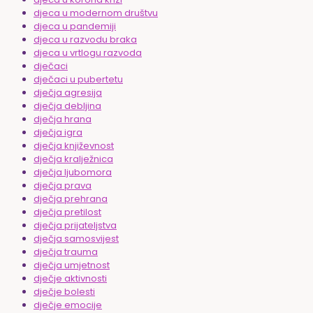
djeca u modernom društvu
djeca u pandemiji
djeca u razvodu braka
djeca u vrtlogu razvoda
dječaci
dječaci u pubertetu
dječja agresija
dječja debljina
dječja hrana
dječja igra
dječja književnost
dječja kralježnica
dječja ljubomora
dječja prava
dječja prehrana
dječja pretilost
dječja prijateljstva
dječja samosvijest
dječja trauma
dječja umjetnost
dječje aktivnosti
dječje bolesti
dječje emocije