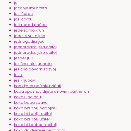
ja
jačanje imuniteta
jasličarac
jasličarci
je li porod počeo
jede samo kruh
jede tri vrste jela
jednogodišnjak
jednoroditeljska obitelj
jednoroditeljske obitelji
jesper juul
jezična inteligencija
jezično govorni razvoj
jezik
jezik ljubavi
kad djeca počinju pričati
kada upoznati dijete s novim partnerom
kaka u pelenu
kako beba spava
kako biti bolji odgojitelj
kako biti bolji roditelj
kako biti bolji učitelj
kako biti dobar roditelj
kako da dijete jede zdravo