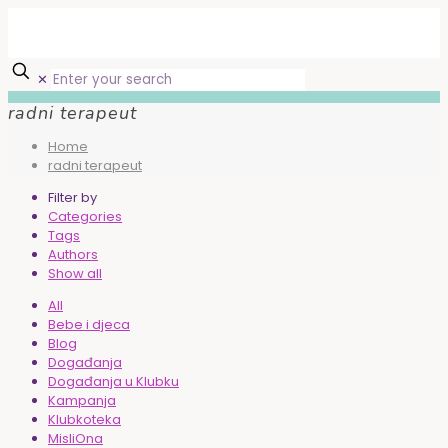
✕
radni terapeut
Home
radni terapeut
Filter by
Categories
Tags
Authors
Show all
All
Bebe i djeca
Blog
Događanja
Događanja u Klubku
Kampanja
Klubkoteka
MisliOna