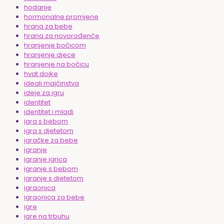
hodanje
hormonalne promjene
hrana za bebe
hrana za novorođenče
hranjenje bočicom
hranjenje djece
hranjenje na bočicu
hvat dojke
ideali majčinstva
ideje za igru
identitet
identitet i mladi
igra s bebom
igra s djetetom
igračke za bebe
igranje
igranje igrica
igranje s bebom
igranje s djetetom
igraonica
igraonica za bebe
igre
igre na trbuhu