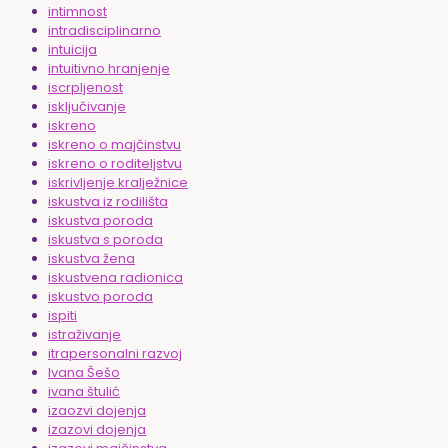
intimnost
intradisciplinarno
intuicija
intuitivno hranjenje
iscrpljenost
isključivanje
iskreno
iskreno o majčinstvu
iskreno o roditeljstvu
iskrivljenje kralježnice
iskustva iz rodilišta
iskustva poroda
iskustva s poroda
iskustva žena
iskustvena radionica
iskustvo poroda
ispiti
istraživanje
itrapersonalni razvoj
Ivana Šešo
ivana štulić
izaozvi dojenja
izazovi dojenja