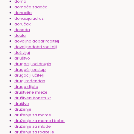
doma
domaća zadaća
donacija
donacija udruzi
doručak
dosada
doula
dovoljno dobar roditelj
dovoljnodobri roditelji
doživljaj
driuštvo
drugaciji od drugih
drugačiji pristup
drugačiji učitelji
drugi rođendan
drugo dijete
društvene mreže
društveni konstrukt
društvo
druženje
druženje za mame
druženje za mame i bebe
druženje za mlade
druženje za roditelje