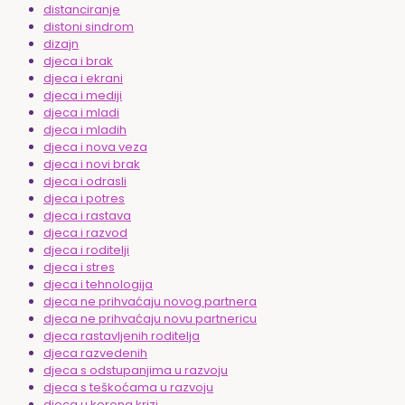
distanciranje
distoni sindrom
dizajn
djeca i brak
djeca i ekrani
djeca i mediji
djeca i mladi
djeca i mladih
djeca i nova veza
djeca i novi brak
djeca i odrasli
djeca i potres
djeca i rastava
djeca i razvod
djeca i roditelji
djeca i stres
djeca i tehnologija
djeca ne prihvaćaju novog partnera
djeca ne prihvaćaju novu partnericu
djeca rastavljenih roditelja
djeca razvedenih
djeca s odstupanjima u razvoju
djeca s teškoćama u razvoju
djeca u korona krizi