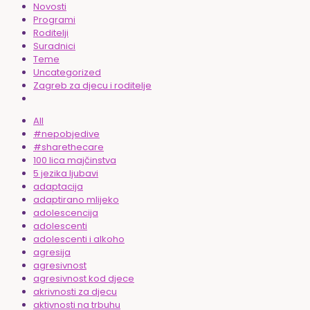
Novosti
Programi
Roditelji
Suradnici
Teme
Uncategorized
Zagreb za djecu i roditelje
All
#nepobjedive
#sharethecare
100 lica majčinstva
5 jezika ljubavi
adaptacija
adaptirano mlijeko
adolescencija
adolescenti
adolescenti i alkoho
agresija
agresivnost
agresivnost kod djece
akrivnosti za djecu
aktivnosti na trbuhu