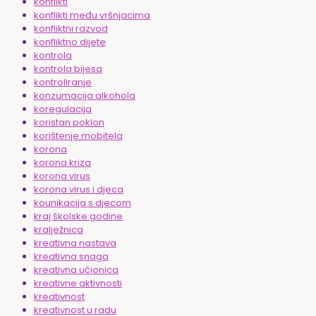
konflikti
konflikti među vršnjacima
konfliktni razvod
konfliktno dijete
kontrola
kontrola bijesa
kontroliranje
konzumacija alkohola
koregulacija
koristan poklon
korištenje mobitela
korona
korona kriza
korona virus
korona virus i djeca
kounikacija s djecom
kraj školske godine
kralježnica
kreativna nastava
kreativna snaga
kreativna učionica
kreativne aktivnosti
kreativnost
kreativnost u radu