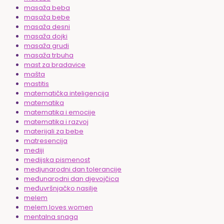
masaža beba
masaža bebe
masaža desni
masaža dojki
masaža grudi
masaža trbuha
mast za bradavice
mašta
mastitis
matematička inteligencija
matematika
matematika i emocije
matematika i razvoj
materijali za bebe
matresencija
mediji
medijska pismenost
medjunarodni dan tolerancije
međunarodni dan djevojčica
međuvršnjačko nasilje
melem
melem loves women
mentalna snaga