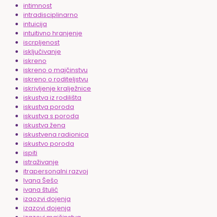
intimnost
intradisciplinarno
intuicija
intuitivno hranjenje
iscrpljenost
isključivanje
iskreno
iskreno o majčinstvu
iskreno o roditeljstvu
iskrivljenje kralježnice
iskustva iz rodilišta
iskustva poroda
iskustva s poroda
iskustva žena
iskustvena radionica
iskustvo poroda
ispiti
istraživanje
itrapersonalni razvoj
Ivana Šešo
ivana štulić
izaozvi dojenja
izazovi dojenja