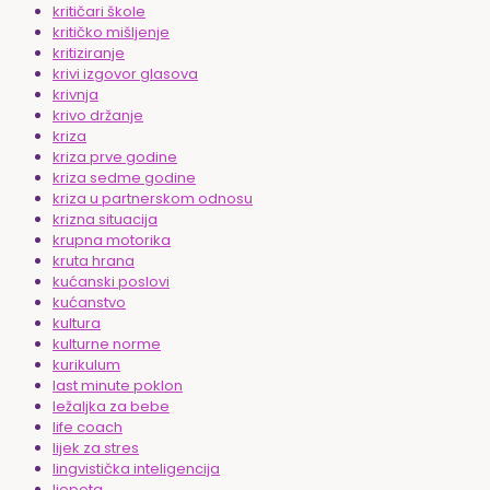
kritičari škole
kritičko mišljenje
kritiziranje
krivi izgovor glasova
krivnja
krivo držanje
kriza
kriza prve godine
kriza sedme godine
kriza u partnerskom odnosu
krizna situacija
krupna motorika
kruta hrana
kućanski poslovi
kućanstvo
kultura
kulturne norme
kurikulum
last minute poklon
ležaljka za bebe
life coach
lijek za stres
lingvistička inteligencija
ljepota