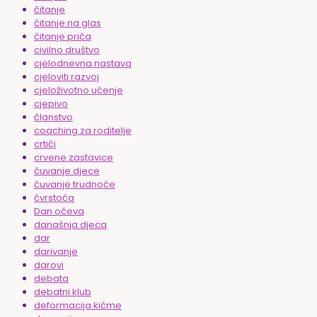
čitanje
čitanje na glas
čitanje priča
civilno društvo
cjelodnevna nastava
cjeloviti razvoj
cjeloživotno učenje
cjepivo
članstvo
coaching za roditelje
crtići
crvene zastavice
čuvanje djece
čuvanje trudnoće
čvrstoća
Dan očeva
današnja djeca
dar
darivanje
darovi
debata
debatni klub
deformacija kičme