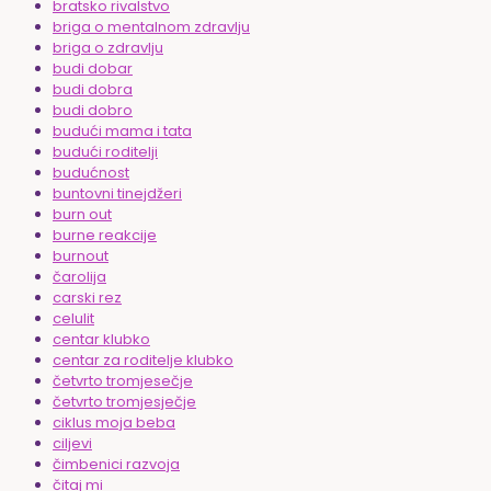
bratsko rivalstvo
briga o mentalnom zdravlju
briga o zdravlju
budi dobar
budi dobra
budi dobro
budući mama i tata
budući roditelji
budućnost
buntovni tinejdžeri
burn out
burne reakcije
burnout
čarolija
carski rez
celulit
centar klubko
centar za roditelje klubko
četvrto tromjesečje
četvrto tromjesječje
ciklus moja beba
ciljevi
čimbenici razvoja
čitaj mi