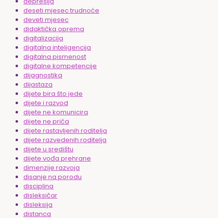
depresija
deseti mjesec trudnoće
deveti mjesec
didaktička oprema
digitalizacija
digitalna inteligencija
digitalna pismenost
digitalne kompetencije
dijagnostika
dijastaza
dijete bira što jede
dijete i razvod
dijete ne komunicira
dijete ne priča
dijete rastavljenih roditelja
dijete razvedenih roditelja
dijete u središtu
dijete vođa prehrane
dimenzije razvoja
disanje na porodu
disciplina
disleksičar
disleksija
distanca