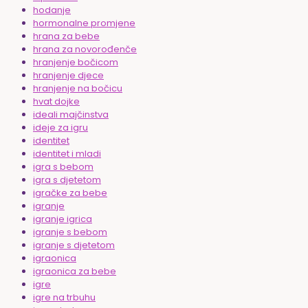
hodanje
hormonalne promjene
hrana za bebe
hrana za novorođenče
hranjenje bočicom
hranjenje djece
hranjenje na bočicu
hvat dojke
ideali majčinstva
ideje za igru
identitet
identitet i mladi
igra s bebom
igra s djetetom
igračke za bebe
igranje
igranje igrica
igranje s bebom
igranje s djetetom
igraonica
igraonica za bebe
igre
igre na trbuhu