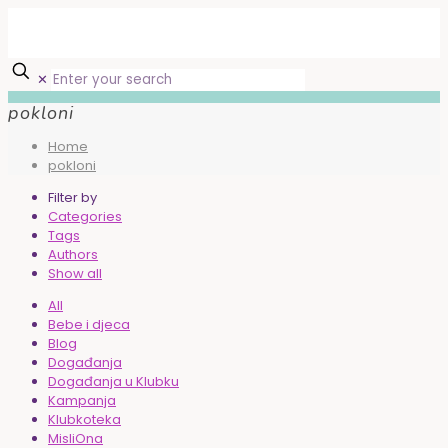
✕
pokloni
Home
pokloni
Filter by
Categories
Tags
Authors
Show all
All
Bebe i djeca
Blog
Događanja
Događanja u Klubku
Kampanja
Klubkoteka
MisliOna