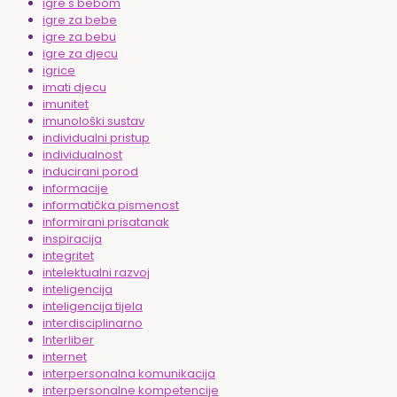
igre s bebom
igre za bebe
igre za bebu
igre za djecu
igrice
imati djecu
imunitet
imunološki sustav
individualni pristup
individualnost
inducirani porod
informacije
informatička pismenost
informirani prisatanak
inspiracija
integritet
intelektualni razvoj
inteligencija
inteligencija tijela
interdisciplinarno
Interliber
internet
interpersonalna komunikacija
interpersonalne kompetencije