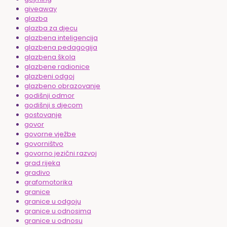
giveaway
glazba
glazba za djecu
glazbena inteligencija
glazbena pedagogija
glazbena škola
glazbene radionice
glazbeni odgoj
glazbeno obrazovanje
godišnji odmor
godišnji s djecom
gostovanje
govor
govorne vježbe
govorništvo
govorno jezični razvoj
grad rijeka
gradivo
grafomotorika
granice
granice u odgoju
granice u odnosima
granice u odnosu