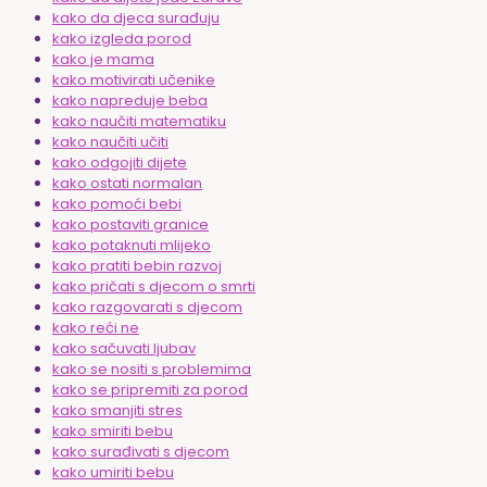
kako da djeca surađuju
kako izgleda porod
kako je mama
kako motivirati učenike
kako napreduje beba
kako naučiti matematiku
kako naučiti učiti
kako odgojiti dijete
kako ostati normalan
kako pomoći bebi
kako postaviti granice
kako potaknuti mlijeko
kako pratiti bebin razvoj
kako pričati s djecom o smrti
kako razgovarati s djecom
kako reći ne
kako sačuvati ljubav
kako se nositi s problemima
kako se pripremiti za porod
kako smanjiti stres
kako smiriti bebu
kako surađivati s djecom
kako umiriti bebu