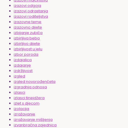
izazovi majčinstva
izazovi odgoja
izazovi odrastanja
izazovi roditeljstva
izazovne teme
izazovno dijete
izbijanje zubića
izbirljiva beba
izbirljivo dijete
izbirljivost u jelu
izbor poroda
izdajalica
izdajanje
izdržljivost
izgled
izgled novorođenčeta
izgradnja odnosa
izlasci
izlasci tinejdžera
izlet s djecom
izolacija
izražavanje
izražavanje mišljenja
izvanbračna zajednica