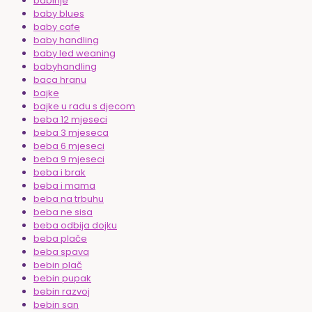
babinje
baby blues
baby cafe
baby handling
baby led weaning
babyhandling
baca hranu
bajke
bajke u radu s djecom
beba 12 mjeseci
beba 3 mjeseca
beba 6 mjeseci
beba 9 mjeseci
beba i brak
beba i mama
beba na trbuhu
beba ne sisa
beba odbija dojku
beba plače
beba spava
bebin plač
bebin pupak
bebin razvoj
bebin san