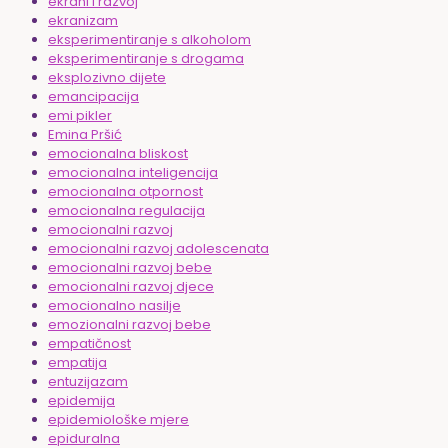
ekrani i razvoj
ekranizam
eksperimentiranje s alkoholom
eksperimentiranje s drogama
eksplozivno dijete
emancipacija
emi pikler
Emina Pršić
emocionalna bliskost
emocionalna inteligencija
emocionalna otpornost
emocionalna regulacija
emocionalni razvoj
emocionalni razvoj adolescenata
emocionalni razvoj bebe
emocionalni razvoj djece
emocionalno nasilje
emozionalni razvoj bebe
empatičnost
empatija
entuzijazam
epidemija
epidemiološke mjere
epiduralna