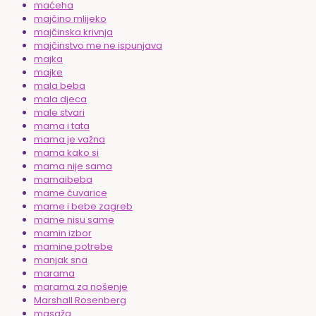
maćeha
majčino mlijeko
majčinska krivnja
majčinstvo me ne ispunjava
majka
majke
mala beba
mala djeca
male stvari
mama i tata
mama je važna
mama kako si
mama nije sama
mamaibeba
mame čuvarice
mame i bebe zagreb
mame nisu same
mamin izbor
mamine potrebe
manjak sna
marama
marama za nošenje
Marshall Rosenberg
masaža