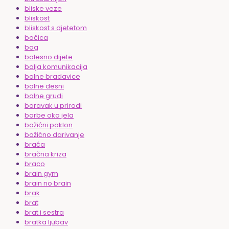
bliske veze
bliskost
bliskost s djetetom
bočica
bog
bolesno dijete
bolja komunikacija
bolne bradavice
bolne desni
bolne grudi
boravak u prirodi
borbe oko jela
božićni poklon
božićno darivanje
braća
bračna kriza
braco
brain gym
brain no brain
brak
brat
brat i sestra
bratka ljubav