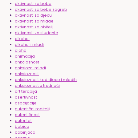
aktivnosti za bebe
aktivnosti za bebe zagreb
aktivnosti za djecu
aktivnosti za mlade
aktivnosti za obitelj
aktivnosti za studente
alkohol
alkohol i mladi
aloha
animacija
ankcioznost
anksiozni mladi
anksioznost
anksioznost kod djece i mladih
anksioznost u trudnoći
art terapija
asertivnost
asocijacije
autentični roditelji
autentičnost
autoritet
babica
babinjača