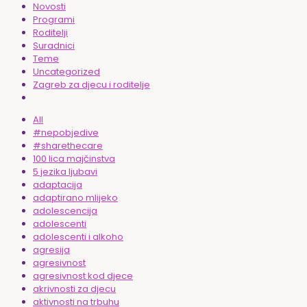
Novosti
Programi
Roditelji
Suradnici
Teme
Uncategorized
Zagreb za djecu i roditelje
All
#nepobjedive
#sharethecare
100 lica majčinstva
5 jezika ljubavi
adaptacija
adaptirano mlijeko
adolescencija
adolescenti
adolescenti i alkoho
agresija
agresivnost
agresivnost kod djece
akrivnosti za djecu
aktivnosti na trbuhu