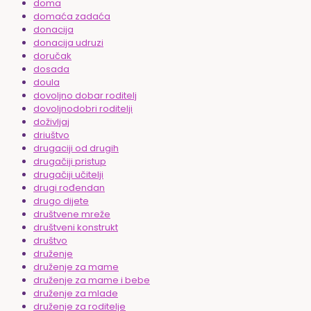
doma
domaća zadaća
donacija
donacija udruzi
doručak
dosada
doula
dovoljno dobar roditelj
dovoljnodobri roditelji
doživljaj
driuštvo
drugaciji od drugih
drugačiji pristup
drugačiji učitelji
drugi rođendan
drugo dijete
društvene mreže
društveni konstrukt
društvo
druženje
druženje za mame
druženje za mame i bebe
druženje za mlade
druženje za roditelje