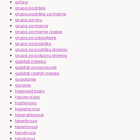
grčevi
grupa podrške
grupa podrške za mame
grupa za igru
grupa za mame
grupa za mame i bebe
grupa za odgojitelje
grupa za podršku
grupa za podršku dojenju
grupa za potporu dojenju
gubitak mlijeka
gubitak povezanosti
gubitak radnih mjesta
gugutanje
guranje
happiest baby
Harvey Karp
hashimoto
higijena sna
hiperaktivnost
hipertiroza
hipertonud
hipotiroza
hipotonus