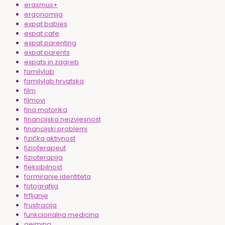
erasmus+
ergonomija
expat babies
expat cafe
expat parenting
expat parents
expats in zagreb
familylab
familylab hrvatska
film
filmovi
fina motorika
financijska neizvjesnost
financijski problemi
fizička aktivnost
fizioterapeut
fizioterapija
fleksibilnost
formiranje identiteta
fotografija
frfljanje
frustracija
funkcionalna medicina
gejming