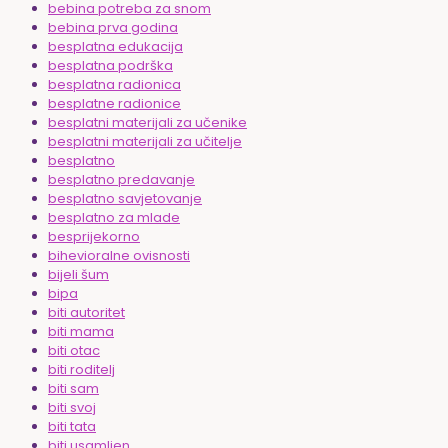
bebina potreba za snom
bebina prva godina
besplatna edukacija
besplatna podrška
besplatna radionica
besplatne radionice
besplatni materijali za učenike
besplatni materijali za učitelje
besplatno
besplatno predavanje
besplatno savjetovanje
besplatno za mlade
besprijekorno
bihevioralne ovisnosti
bijeli šum
bipa
biti autoritet
biti mama
biti otac
biti roditelj
biti sam
biti svoj
biti tata
biti usamljen