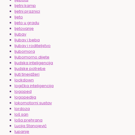
ljetni kamp
ljetni praznici
ljeto
ljeto u gradu
ljetovanje
ljubav
ljubav i beba
ljubav i roditeljstvo
ljubomora
ljubomorno dijete
ljudska inteligencija
ljudske potrebe
ljuti tinejdžeri
lockdown
logička inteligencija
logoped
logopedija
lokomotorni sustav
lordoza
loš san
loša prehrana
Lucija Stanojević
lupanje