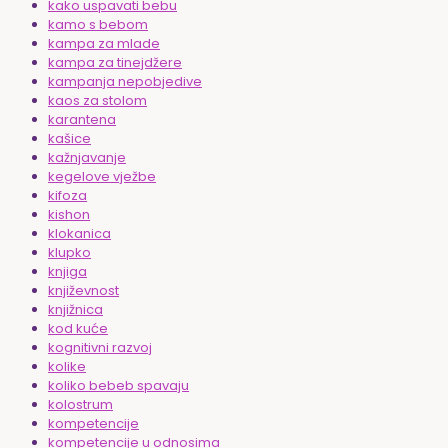
kako uspavati bebu
kamo s bebom
kampa za mlade
kampa za tinejdžere
kampanja nepobjedive
kaos za stolom
karantena
kašice
kažnjavanje
kegelove vježbe
kifoza
kishon
klokanica
klupko
knjiga
književnost
knjižnica
kod kuće
kognitivni razvoj
kolike
koliko bebeb spavaju
kolostrum
kompetencije
kompetencije u odnosima