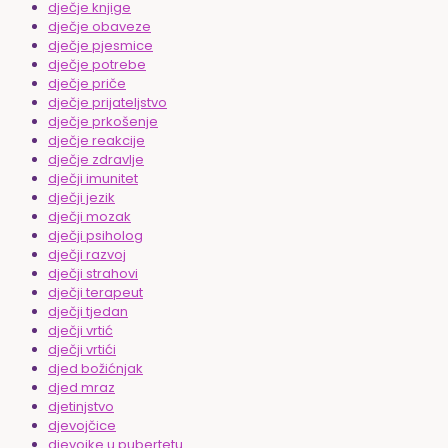
dječje knjige
dječje obaveze
dječje pjesmice
dječje potrebe
dječje priče
dječje prijateljstvo
dječje prkošenje
dječje reakcije
dječje zdravlje
dječji imunitet
dječji jezik
dječji mozak
dječji psiholog
dječji razvoj
dječji strahovi
dječji terapeut
dječji tjedan
dječji vrtić
dječji vrtići
djed božićnjak
djed mraz
djetinjstvo
djevojčice
djevojke u pubertetu