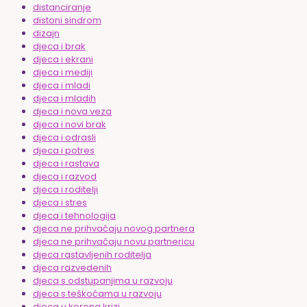
distanciranje
distoni sindrom
dizajn
djeca i brak
djeca i ekrani
djeca i mediji
djeca i mladi
djeca i mladih
djeca i nova veza
djeca i novi brak
djeca i odrasli
djeca i potres
djeca i rastava
djeca i razvod
djeca i roditelji
djeca i stres
djeca i tehnologija
djeca ne prihvaćaju novog partnera
djeca ne prihvaćaju novu partnericu
djeca rastavljenih roditelja
djeca razvedenih
djeca s odstupanjima u razvoju
djeca s teškoćama u razvoju
djeca u korona krizi