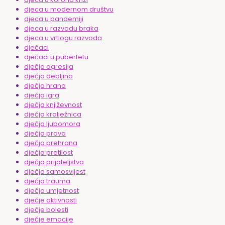
djeca u modernom društvu
djeca u pandemiji
djeca u razvodu braka
djeca u vrtlogu razvoda
dječaci
dječaci u pubertetu
dječja agresija
dječja debljina
dječja hrana
dječja igra
dječja književnost
dječja kralježnica
dječja ljubomora
dječja prava
dječja prehrana
dječja pretilost
dječja prijateljstva
dječja samosvijest
dječja trauma
dječja umjetnost
dječje aktivnosti
dječje bolesti
dječje emocije