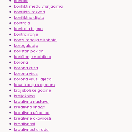
konflikti
konflikti među vršnjacima
konfliktni razvod
konfliktno dijete
kontrola
kontrola bijesa
kontroliranje
konzumacija alkohola
koregulacija
koristan poklon
korištenje mobitela
korona
korona kriza
korona virus
korona virus i djeca
kounikacija s djecom
kraj školske godine
kralježnica
kreativna nastava
kreativna snaga
kreativna učionica
kreativne aktivnosti
kreativnost
kreativnost u radu