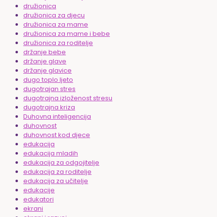
družionica
družionica za djecu
družionica za mame
družionica za mame i bebe
družionica za roditelje
držanje bebe
držanje glave
držanje glavice
dugo toplo ljeto
dugotrajan stres
dugotrajna izloženost stresu
dugotrajna kriza
Duhovna inteligencija
duhovnost
duhovnost kod djece
edukacija
edukacija mladih
edukacija za odgojitelje
edukacija za roditelje
edukacija za učitelje
edukacije
edukatori
ekrani