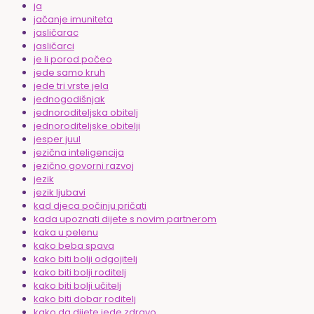
ja
jačanje imuniteta
jasličarac
jasličarci
je li porod počeo
jede samo kruh
jede tri vrste jela
jednogodišnjak
jednoroditeljska obitelj
jednoroditeljske obitelji
jesper juul
jezična inteligencija
jezično govorni razvoj
jezik
jezik ljubavi
kad djeca počinju pričati
kada upoznati dijete s novim partnerom
kaka u pelenu
kako beba spava
kako biti bolji odgojitelj
kako biti bolji roditelj
kako biti bolji učitelj
kako biti dobar roditelj
kako da dijete jede zdravo