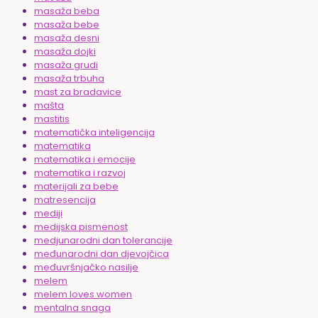
masaža beba
masaža bebe
masaža desni
masaža dojki
masaža grudi
masaža trbuha
mast za bradavice
mašta
mastitis
matematička inteligencija
matematika
matematika i emocije
matematika i razvoj
materijali za bebe
matresencija
mediji
medijska pismenost
medjunarodni dan tolerancije
međunarodni dan djevojčica
međuvršnjačko nasilje
melem
melem loves women
mentalna snaga