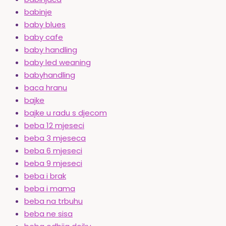
babinje
baby blues
baby cafe
baby handling
baby led weaning
babyhandling
baca hranu
bajke
bajke u radu s djecom
beba 12 mjeseci
beba 3 mjeseca
beba 6 mjeseci
beba 9 mjeseci
beba i brak
beba i mama
beba na trbuhu
beba ne sisa