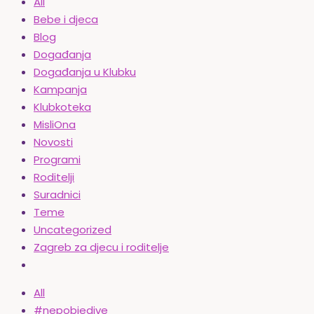
All
Bebe i djeca
Blog
Događanja
Događanja u Klubku
Kampanja
Klubkoteka
MisliOna
Novosti
Programi
Roditelji
Suradnici
Teme
Uncategorized
Zagreb za djecu i roditelje
All
#nepobjedive