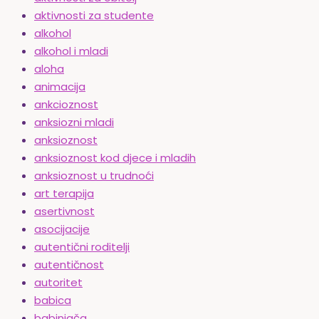
aktivnosti za studente
alkohol
alkohol i mladi
aloha
animacija
ankcioznost
anksiozni mladi
anksioznost
anksioznost kod djece i mladih
anksioznost u trudnoći
art terapija
asertivnost
asocijacije
autentični roditelji
autentičnost
autoritet
babica
babinjača