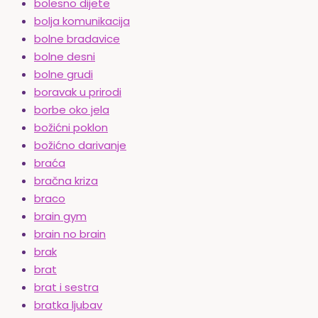
bolesno dijete
bolja komunikacija
bolne bradavice
bolne desni
bolne grudi
boravak u prirodi
borbe oko jela
božićni poklon
božićno darivanje
braća
bračna kriza
braco
brain gym
brain no brain
brak
brat
brat i sestra
bratka ljubav