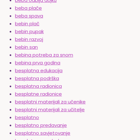
beba odbija dojku
beba plače
beba spava
bebin plač
bebin pupak
bebin razvoj
bebin san
bebina potreba za snom
bebina prva godina
besplatna edukacija
besplatna podrška
besplatna radionica
besplatne radionice
besplatni materijali za učenike
besplatni materijali za učitelje
besplatno
besplatno predavanje
besplatno savjetovanje