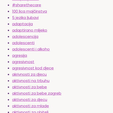
#sharethecare
100 lica majčinstva
5 jezika ljubavi
adaptacija
adaptirano mlijeko
adolescencija
adolescenti
adolescenti i alkoho
agresija
agresivnost
agresivnost kod djece
akrivnosti za djecu
aktivnosti na trbuhu
aktivnosti za bebe
aktivnosti za bebe zagreb
aktivnosti za djecu
aktivnosti za mlade
aktivnosti za obitelj