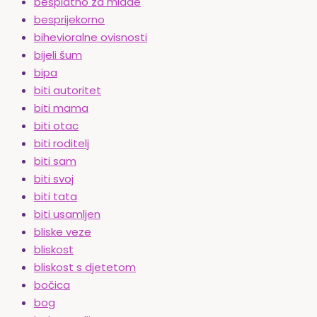
besplatno za mlade
besprijekorno
bihevioralne ovisnosti
bijeli šum
bipa
biti autoritet
biti mama
biti otac
biti roditelj
biti sam
biti svoj
biti tata
biti usamljen
bliske veze
bliskost
bliskost s djetetom
bočica
bog