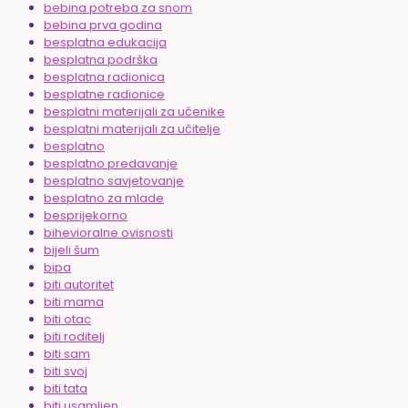
bebina potreba za snom
bebina prva godina
besplatna edukacija
besplatna podrška
besplatna radionica
besplatne radionice
besplatni materijali za učenike
besplatni materijali za učitelje
besplatno
besplatno predavanje
besplatno savjetovanje
besplatno za mlade
besprijekorno
bihevioralne ovisnosti
bijeli šum
bipa
biti autoritet
biti mama
biti otac
biti roditelj
biti sam
biti svoj
biti tata
biti usamljen