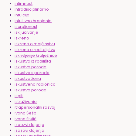
intimnost
intradisciplinarno
intuicija
intuitivno hranjenje
iscrpljenost
isključivanje
iskreno
iskreno o majčinstvu
iskreno o roditeljstvu
iskrivljenje kralježnice
iskustva iz rodilišta
iskustva poroda
iskustva s poroda
iskustva žena
iskustvena radionica
iskustvo poroda
ispiti
istraživanje
itrapersonalni razvoj
Ivana Šešo
ivana štulić
izaozvi dojenja
izazovi dojenja