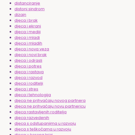
distanciranje
distoni sindrom
dizajn
djeca i brak
djeca i ekrani
djeca i mediji
djeca i mladi
djeca i mladih
djeca i nova veza
djeca i novi brak
djeca i odrasli
djeca i potres
djeca i rastava
djeca i razvod
djeca i roditelji
djeca i stres
djeca i tehnologija
djeca ne prihvaćaju novog partnera
djeca ne prihvaćaju novu partnericu
djeca rastavljenih roditelja
djeca razvedenih
djeca s odstupanjima u razvoju
djeca s teškoćama u razvoju
djeca u korona krizi