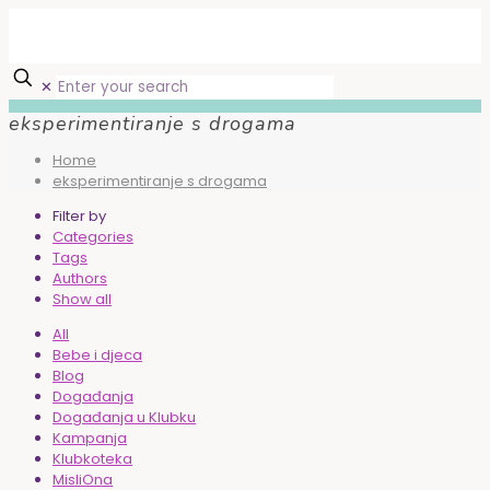
✕
eksperimentiranje s drogama
Home
eksperimentiranje s drogama
Filter by
Categories
Tags
Authors
Show all
All
Bebe i djeca
Blog
Događanja
Događanja u Klubku
Kampanja
Klubkoteka
MisliOna