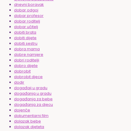
dnevni boravak
dobar odgoj
dobar profesor
dobar roditelj
dobar učitelj
dobiti brata
dobiti dijete
dobiti sestru
dobra mama
dobre namjere
dobri roditelji
dobro dijete
dobrobit
dobrobit djece
dodir
događaji u gradu
događanja u gradu
događanja za bebe
događanja za djecu
dojenče
dokumentarni film
dolazak bebe
dolazak djeteta