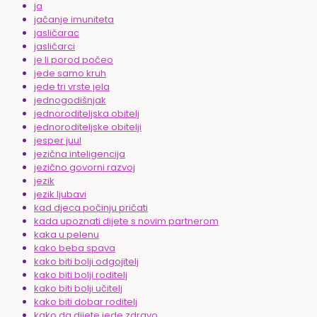
ja
jačanje imuniteta
jasličarac
jasličarci
je li porod počeo
jede samo kruh
jede tri vrste jela
jednogodišnjak
jednoroditeljska obitelj
jednoroditeljske obitelji
jesper juul
jezična inteligencija
jezično govorni razvoj
jezik
jezik ljubavi
kad djeca počinju pričati
kada upoznati dijete s novim partnerom
kaka u pelenu
kako beba spava
kako biti bolji odgojitelj
kako biti bolji roditelj
kako biti bolji učitelj
kako biti dobar roditelj
kako da dijete jede zdravo