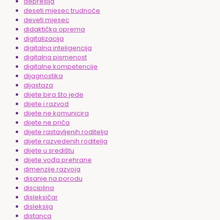
depresija
deseti mjesec trudnoće
deveti mjesec
didaktička oprema
digitalizacija
digitalna inteligencija
digitalna pismenost
digitalne kompetencije
dijagnostika
dijastaza
dijete bira što jede
dijete i razvod
dijete ne komunicira
dijete ne priča
dijete rastavljenih roditelja
dijete razvedenih roditelja
dijete u središtu
dijete vođa prehrane
dimenzije razvoja
disanje na porodu
disciplina
disleksičar
disleksija
distanca