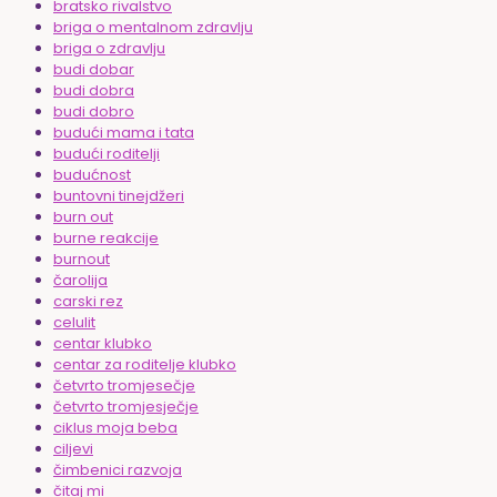
bratsko rivalstvo
briga o mentalnom zdravlju
briga o zdravlju
budi dobar
budi dobra
budi dobro
budući mama i tata
budući roditelji
budućnost
buntovni tinejdžeri
burn out
burne reakcije
burnout
čarolija
carski rez
celulit
centar klubko
centar za roditelje klubko
četvrto tromjesečje
četvrto tromjesječje
ciklus moja beba
ciljevi
čimbenici razvoja
čitaj mi