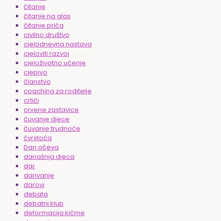
čitanje
čitanje na glas
čitanje priča
civilno društvo
cjelodnevna nastava
cjeloviti razvoj
cjeloživotno učenje
cjepivo
članstvo
coaching za roditelje
crtići
crvene zastavice
čuvanje djece
čuvanje trudnoće
čvrstoća
Dan očeva
današnja djeca
dar
darivanje
darovi
debata
debatni klub
deformacija kičme