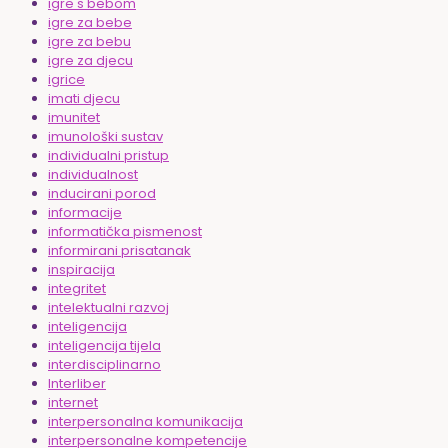
igre s bebom
igre za bebe
igre za bebu
igre za djecu
igrice
imati djecu
imunitet
imunološki sustav
individualni pristup
individualnost
inducirani porod
informacije
informatička pismenost
informirani prisatanak
inspiracija
integritet
intelektualni razvoj
inteligencija
inteligencija tijela
interdisciplinarno
Interliber
internet
interpersonalna komunikacija
interpersonalne kompetencije