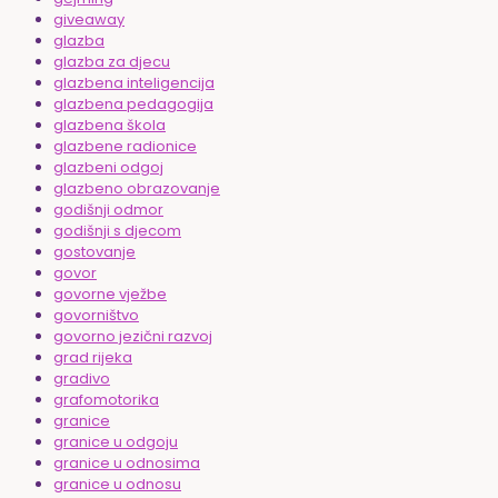
giveaway
glazba
glazba za djecu
glazbena inteligencija
glazbena pedagogija
glazbena škola
glazbene radionice
glazbeni odgoj
glazbeno obrazovanje
godišnji odmor
godišnji s djecom
gostovanje
govor
govorne vježbe
govorništvo
govorno jezični razvoj
grad rijeka
gradivo
grafomotorika
granice
granice u odgoju
granice u odnosima
granice u odnosu