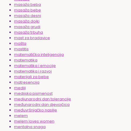
masaža beba
masaža bebe
masaža desni
masaža dojki
masaža grudi
masaža trbuha
mast za bradavice
mašta
mastitis
matematička inteligencija
matematika
matematika i emocije
matematika i razvoj
materijali za bebe
matresencija
mediji
medijska pismenost
medjunarodni dan tolerancije
međunarodni dan djevojčica
međuvršnjačko nasilje
melem
melem loves women
mentalna snaga