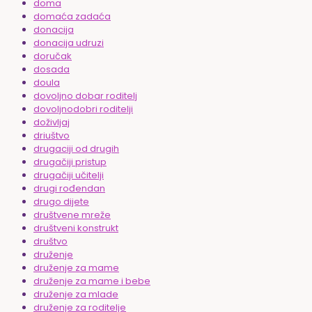
doma
domaća zadaća
donacija
donacija udruzi
doručak
dosada
doula
dovoljno dobar roditelj
dovoljnodobri roditelji
doživljaj
driuštvo
drugaciji od drugih
drugačiji pristup
drugačiji učitelji
drugi rođendan
drugo dijete
društvene mreže
društveni konstrukt
društvo
druženje
druženje za mame
druženje za mame i bebe
druženje za mlade
druženje za roditelje