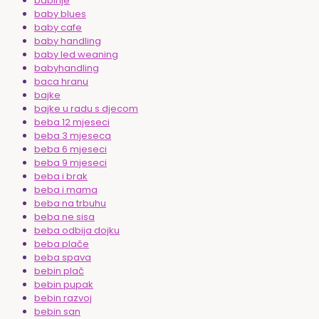
babinje
baby blues
baby cafe
baby handling
baby led weaning
babyhandling
baca hranu
bajke
bajke u radu s djecom
beba 12 mjeseci
beba 3 mjeseca
beba 6 mjeseci
beba 9 mjeseci
beba i brak
beba i mama
beba na trbuhu
beba ne sisa
beba odbija dojku
beba plače
beba spava
bebin plač
bebin pupak
bebin razvoj
bebin san