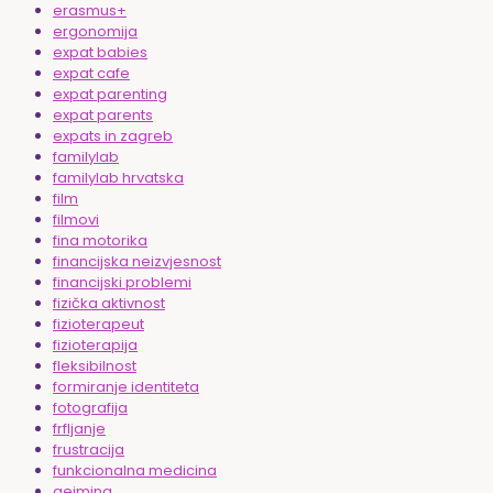
erasmus+
ergonomija
expat babies
expat cafe
expat parenting
expat parents
expats in zagreb
familylab
familylab hrvatska
film
filmovi
fina motorika
financijska neizvjesnost
financijski problemi
fizička aktivnost
fizioterapeut
fizioterapija
fleksibilnost
formiranje identiteta
fotografija
frfljanje
frustracija
funkcionalna medicina
gejming