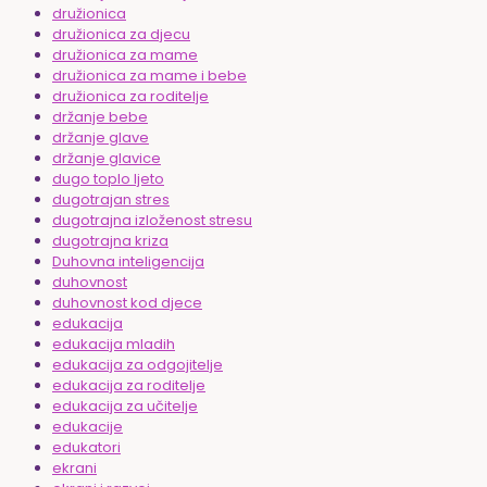
družionica
družionica za djecu
družionica za mame
družionica za mame i bebe
družionica za roditelje
držanje bebe
držanje glave
držanje glavice
dugo toplo ljeto
dugotrajan stres
dugotrajna izloženost stresu
dugotrajna kriza
Duhovna inteligencija
duhovnost
duhovnost kod djece
edukacija
edukacija mladih
edukacija za odgojitelje
edukacija za roditelje
edukacija za učitelje
edukacije
edukatori
ekrani