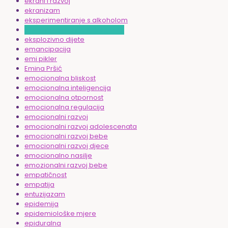
ekrani i razvoj
ekranizam
eksperimentiranje s alkoholom
eksperimentiranje s drogama
eksplozivno dijete
emancipacija
emi pikler
Emina Pršić
emocionalna bliskost
emocionalna inteligencija
emocionalna otpornost
emocionalna regulacija
emocionalni razvoj
emocionalni razvoj adolescenata
emocionalni razvoj bebe
emocionalni razvoj djece
emocionalno nasilje
emozionalni razvoj bebe
empatičnost
empatija
entuzijazam
epidemija
epidemiološke mjere
epiduralna