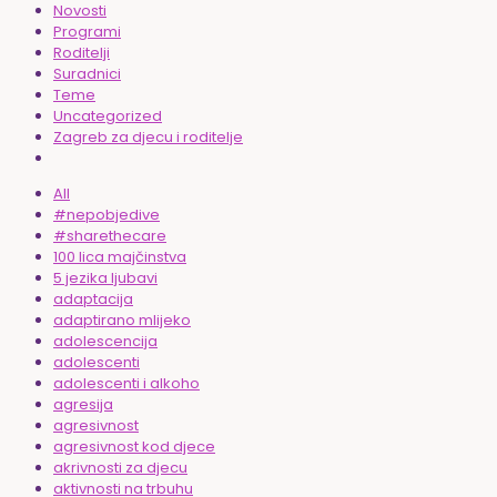
Novosti
Programi
Roditelji
Suradnici
Teme
Uncategorized
Zagreb za djecu i roditelje
All
#nepobjedive
#sharethecare
100 lica majčinstva
5 jezika ljubavi
adaptacija
adaptirano mlijeko
adolescencija
adolescenti
adolescenti i alkoho
agresija
agresivnost
agresivnost kod djece
akrivnosti za djecu
aktivnosti na trbuhu