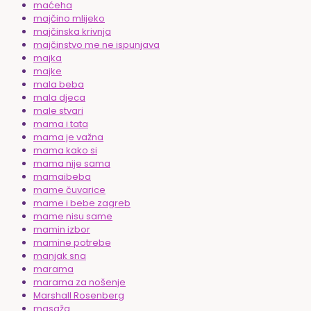
maćeha
majčino mlijeko
majčinska krivnja
majčinstvo me ne ispunjava
majka
majke
mala beba
mala djeca
male stvari
mama i tata
mama je važna
mama kako si
mama nije sama
mamaibeba
mame čuvarice
mame i bebe zagreb
mame nisu same
mamin izbor
mamine potrebe
manjak sna
marama
marama za nošenje
Marshall Rosenberg
masaža