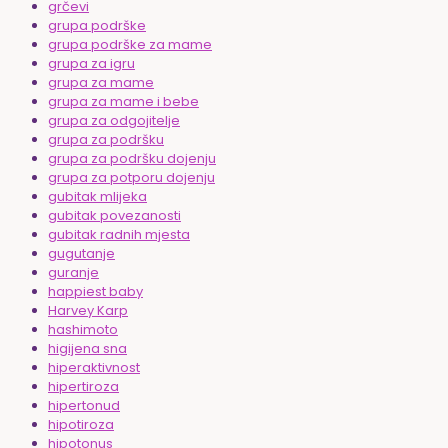
grčevi
grupa podrške
grupa podrške za mame
grupa za igru
grupa za mame
grupa za mame i bebe
grupa za odgojitelje
grupa za podršku
grupa za podršku dojenju
grupa za potporu dojenju
gubitak mlijeka
gubitak povezanosti
gubitak radnih mjesta
gugutanje
guranje
happiest baby
Harvey Karp
hashimoto
higijena sna
hiperaktivnost
hipertiroza
hipertonud
hipotiroza
hipotonus