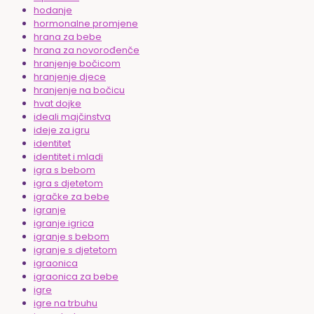
hodanje
hormonalne promjene
hrana za bebe
hrana za novorođenče
hranjenje bočicom
hranjenje djece
hranjenje na bočicu
hvat dojke
ideali majčinstva
ideje za igru
identitet
identitet i mladi
igra s bebom
igra s djetetom
igračke za bebe
igranje
igranje igrica
igranje s bebom
igranje s djetetom
igraonica
igraonica za bebe
igre
igre na trbuhu