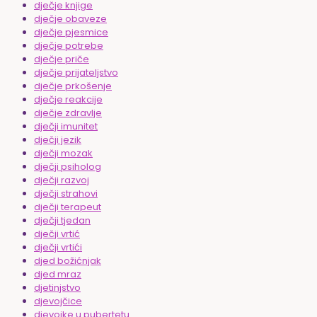
dječje knjige
dječje obaveze
dječje pjesmice
dječje potrebe
dječje priče
dječje prijateljstvo
dječje prkošenje
dječje reakcije
dječje zdravlje
dječji imunitet
dječji jezik
dječji mozak
dječji psiholog
dječji razvoj
dječji strahovi
dječji terapeut
dječji tjedan
dječji vrtić
dječji vrtići
djed božićnjak
djed mraz
djetinjstvo
djevojčice
djevojke u pubertetu