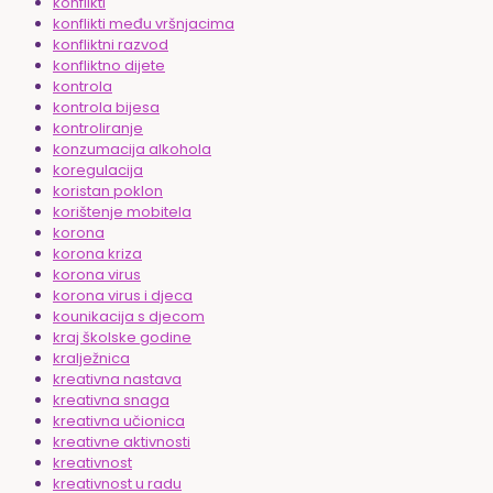
konflikti
konflikti među vršnjacima
konfliktni razvod
konfliktno dijete
kontrola
kontrola bijesa
kontroliranje
konzumacija alkohola
koregulacija
koristan poklon
korištenje mobitela
korona
korona kriza
korona virus
korona virus i djeca
kounikacija s djecom
kraj školske godine
kralježnica
kreativna nastava
kreativna snaga
kreativna učionica
kreativne aktivnosti
kreativnost
kreativnost u radu