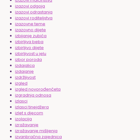
izazovi majčinstva
izazovi odgoja
izazovi odrastanja
izazovi roditeljstva
izazovne teme
izazovno dijete
izbijanje zubića
izbirljiva beba
izbirljivo dijete
izbirljivost u jelu
izbor poroda
izdajalica
izdajanje
izdržljivost
izgled
izgled novorođenčeta
izgradnja odnosa
izlasci
izlasci tinejdžera
izlet s djecom
izolacija
izražavanje
izražavanje mišljenja
izvanbračna zajednica