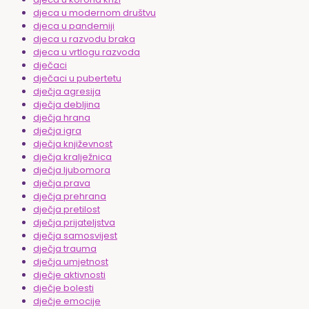
djeca u modernom društvu
djeca u pandemiji
djeca u razvodu braka
djeca u vrtlogu razvoda
dječaci
dječaci u pubertetu
dječja agresija
dječja debljina
dječja hrana
dječja igra
dječja književnost
dječja kralježnica
dječja ljubomora
dječja prava
dječja prehrana
dječja pretilost
dječja prijateljstva
dječja samosvijest
dječja trauma
dječja umjetnost
dječje aktivnosti
dječje bolesti
dječje emocije