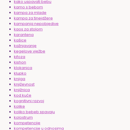
kako uspavati bebu
kamo s bebom
kampa za mlade
kampa za tinejdžere
kampanja nepobjedive
kaos za stolom
karantena
kašice
kažnjavanje
kegelove vježbe
kifoza
kishon
klokanica
klupko
knjiga
književnost
knjižnica
kod kuće
kognitivni razvoj
kolike
koliko bebeb spavaju
kolostrum
kompetencije
kompetencije u odnosima