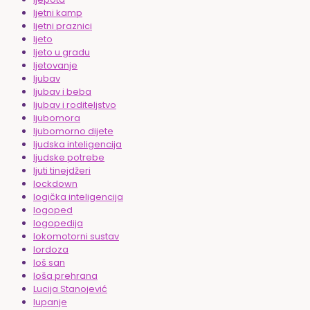
ljetni kamp
ljetni praznici
ljeto
ljeto u gradu
ljetovanje
ljubav
ljubav i beba
ljubav i roditeljstvo
ljubomora
ljubomorno dijete
ljudska inteligencija
ljudske potrebe
ljuti tinejdžeri
lockdown
logička inteligencija
logoped
logopedija
lokomotorni sustav
lordoza
loš san
loša prehrana
Lucija Stanojević
lupanje