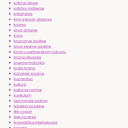
kritičari škole
kritičko mišljenje
kritiziranje
krivi izgovor glasova
krivnja
krivo držanje
kriza
kriza prve godine
kriza sedme godine
kriza u partnerskom odnosu
krizna situacija
krupna motorika
kruta hrana
kućanski poslovi
kućanstvo
kultura
kulturne norme
kurikulum
last minute poklon
ležaljka za bebe
life coach
lijek za stres
lingvistička inteligencija
ljepota