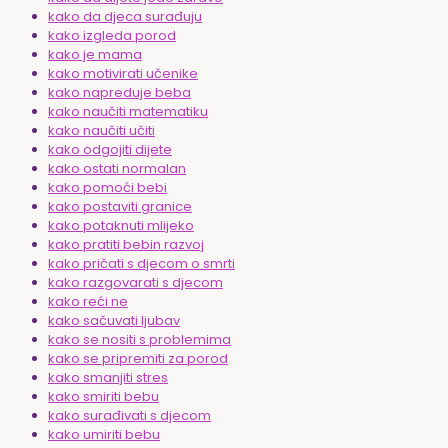
kako da djeca surađuju
kako izgleda porod
kako je mama
kako motivirati učenike
kako napreduje beba
kako naučiti matematiku
kako naučiti učiti
kako odgojiti dijete
kako ostati normalan
kako pomoći bebi
kako postaviti granice
kako potaknuti mlijeko
kako pratiti bebin razvoj
kako pričati s djecom o smrti
kako razgovarati s djecom
kako reći ne
kako sačuvati ljubav
kako se nositi s problemima
kako se pripremiti za porod
kako smanjiti stres
kako smiriti bebu
kako surađivati s djecom
kako umiriti bebu