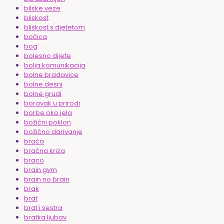
bliske veze
bliskost
bliskost s djetetom
bočica
bog
bolesno dijete
bolja komunikacija
bolne bradavice
bolne desni
bolne grudi
boravak u prirodi
borbe oko jela
božićni poklon
božićno darivanje
braća
bračna kriza
braco
brain gym
brain no brain
brak
brat
brat i sestra
bratka ljubav