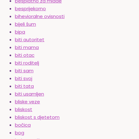
besplatno za mlade
besprijekorno
bihevioralne ovisnosti
bijeli šum
bipa
biti autoritet
biti mama
biti otac
biti roditelj
biti sam
biti svoj
biti tata
biti usamljen
bliske veze
bliskost
bliskost s djetetom
bočica
bog