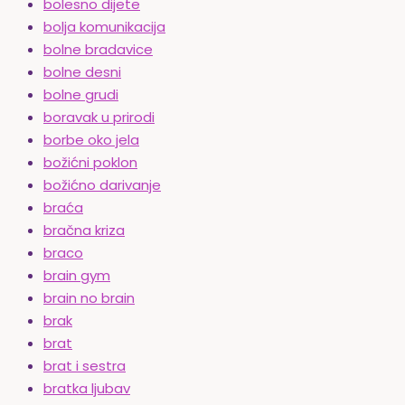
bolesno dijete
bolja komunikacija
bolne bradavice
bolne desni
bolne grudi
boravak u prirodi
borbe oko jela
božićni poklon
božićno darivanje
braća
bračna kriza
braco
brain gym
brain no brain
brak
brat
brat i sestra
bratka ljubav