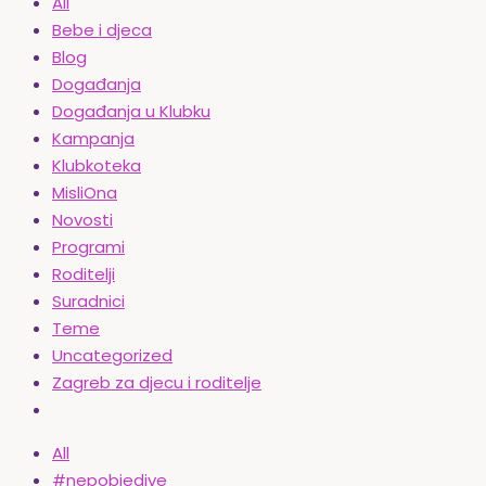
All
Bebe i djeca
Blog
Događanja
Događanja u Klubku
Kampanja
Klubkoteka
MisliOna
Novosti
Programi
Roditelji
Suradnici
Teme
Uncategorized
Zagreb za djecu i roditelje
All
#nepobjedive