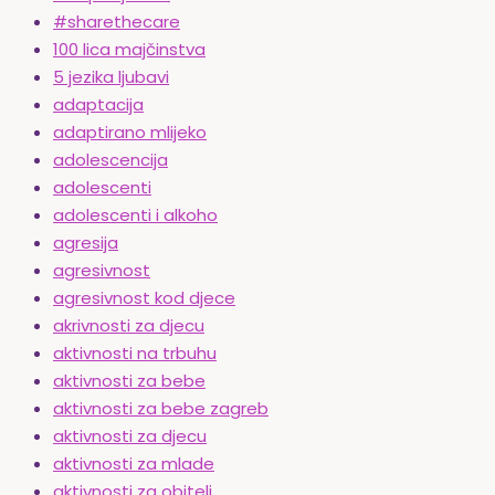
#sharethecare
100 lica majčinstva
5 jezika ljubavi
adaptacija
adaptirano mlijeko
adolescencija
adolescenti
adolescenti i alkoho
agresija
agresivnost
agresivnost kod djece
akrivnosti za djecu
aktivnosti na trbuhu
aktivnosti za bebe
aktivnosti za bebe zagreb
aktivnosti za djecu
aktivnosti za mlade
aktivnosti za obitelj