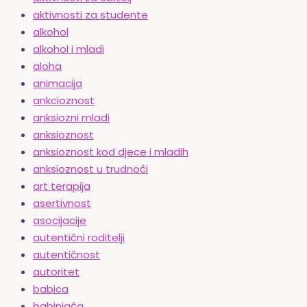
aktivnosti za studente
alkohol
alkohol i mladi
aloha
animacija
ankcioznost
anksiozni mladi
anksioznost
anksioznost kod djece i mladih
anksioznost u trudnoći
art terapija
asertivnost
asocijacije
autentični roditelji
autentičnost
autoritet
babica
babinjača