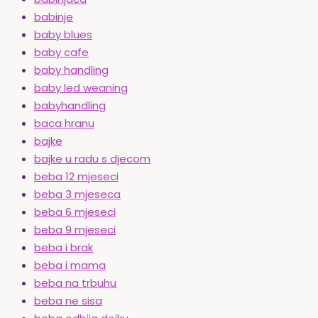
babinje
baby blues
baby cafe
baby handling
baby led weaning
babyhandling
baca hranu
bajke
bajke u radu s djecom
beba 12 mjeseci
beba 3 mjeseca
beba 6 mjeseci
beba 9 mjeseci
beba i brak
beba i mama
beba na trbuhu
beba ne sisa