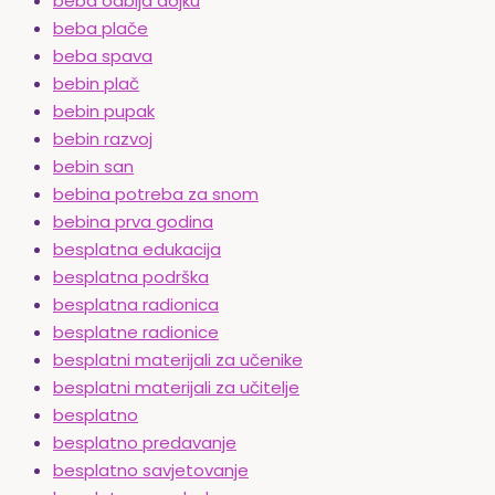
beba odbija dojku
beba plače
beba spava
bebin plač
bebin pupak
bebin razvoj
bebin san
bebina potreba za snom
bebina prva godina
besplatna edukacija
besplatna podrška
besplatna radionica
besplatne radionice
besplatni materijali za učenike
besplatni materijali za učitelje
besplatno
besplatno predavanje
besplatno savjetovanje