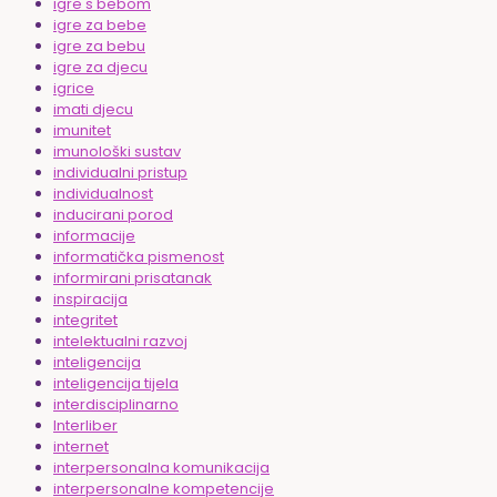
igre s bebom
igre za bebe
igre za bebu
igre za djecu
igrice
imati djecu
imunitet
imunološki sustav
individualni pristup
individualnost
inducirani porod
informacije
informatička pismenost
informirani prisatanak
inspiracija
integritet
intelektualni razvoj
inteligencija
inteligencija tijela
interdisciplinarno
Interliber
internet
interpersonalna komunikacija
interpersonalne kompetencije