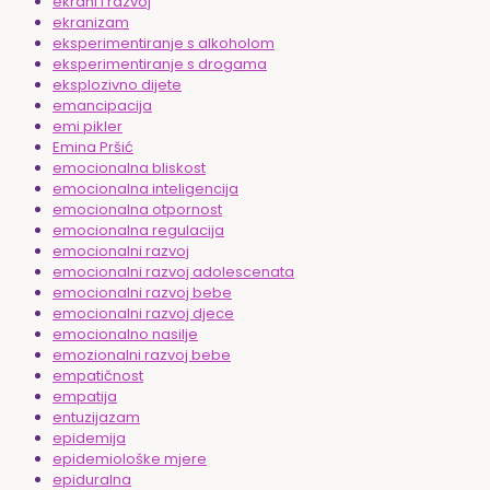
ekrani i razvoj
ekranizam
eksperimentiranje s alkoholom
eksperimentiranje s drogama
eksplozivno dijete
emancipacija
emi pikler
Emina Pršić
emocionalna bliskost
emocionalna inteligencija
emocionalna otpornost
emocionalna regulacija
emocionalni razvoj
emocionalni razvoj adolescenata
emocionalni razvoj bebe
emocionalni razvoj djece
emocionalno nasilje
emozionalni razvoj bebe
empatičnost
empatija
entuzijazam
epidemija
epidemiološke mjere
epiduralna