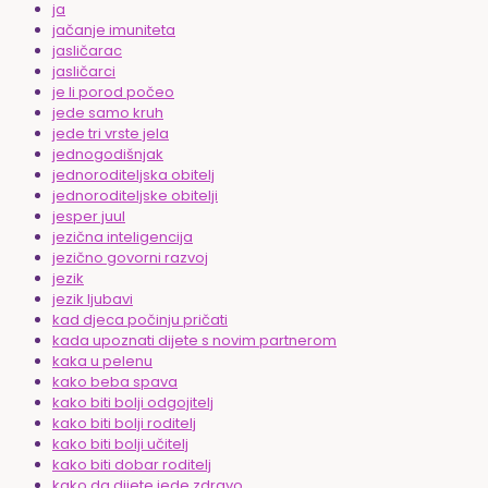
ja
jačanje imuniteta
jasličarac
jasličarci
je li porod počeo
jede samo kruh
jede tri vrste jela
jednogodišnjak
jednoroditeljska obitelj
jednoroditeljske obitelji
jesper juul
jezična inteligencija
jezično govorni razvoj
jezik
jezik ljubavi
kad djeca počinju pričati
kada upoznati dijete s novim partnerom
kaka u pelenu
kako beba spava
kako biti bolji odgojitelj
kako biti bolji roditelj
kako biti bolji učitelj
kako biti dobar roditelj
kako da dijete jede zdravo