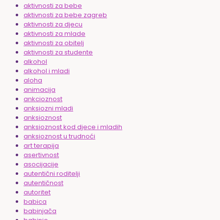
aktivnosti za bebe
aktivnosti za bebe zagreb
aktivnosti za djecu
aktivnosti za mlade
aktivnosti za obitelj
aktivnosti za studente
alkohol
alkohol i mladi
aloha
animacija
ankcioznost
anksiozni mladi
anksioznost
anksioznost kod djece i mladih
anksioznost u trudnoći
art terapija
asertivnost
asocijacije
autentični roditelji
autentičnost
autoritet
babica
babinjača