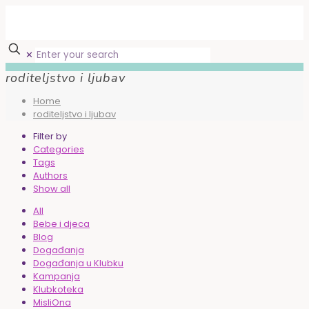
✕
roditeljstvo i ljubav
Home
roditeljstvo i ljubav
Filter by
Categories
Tags
Authors
Show all
All
Bebe i djeca
Blog
Događanja
Događanja u Klubku
Kampanja
Klubkoteka
MisliOna