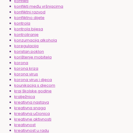
konflikti
konflikti među vršnjacima
konfliktni razvod
konfliktno dijete
kontrola
kontrola bijesa
kontroliranje
konzumacija alkohola
koregulacija
koristan poklon
korištenje mobitela
korona
korona kriza
korona virus
korona virus i djeca
kounikacija s djecom
kraj školske godine
kralježnica
kreativna nastava
kreativna snaga
kreativna učionica
kreativne aktivnosti
kreativnost
kreativnost u radu