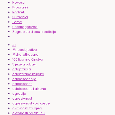
Novosti
Programi
Roditelji
Suradnici
Teme
Uncategorized
Zagreb za djecu i roditelje
All
#nepobjedive
#sharethecare
100 lica majčinstva
5 jezika ljubavi
adaptacija
adaptirano mlijeko
adolescencija
adolescenti
adolescenti i alkoho
agresija
agresivnost
agresivnost kod djece
akrivnosti za djecu
aktivnosti na trbuhu