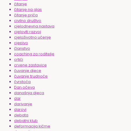
čitanje
čitanje na glas
čitanje priča
civilno društvo
cjelodnevna nastava
cjeloviti razvoj
cjeloživotno učenje
cjepivo
članstvo
coaching za roditelje
crtići
crvene zastavice
čuvanje djece
čuvanje trudnoće
čvrstoća
Dan očeva
današnja djeca
dar
darivanje
darovi
debata
debatni klub
deformacija kičme