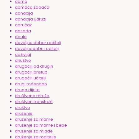
doma
domaća zadaća
donacija
donacija udruzi
doručak
dosada
doula
dovoljno dobar roditelj
dovoljnodobri roditelji
doživljaj
driuštvo
drugaciji od drugih
drugačiji pristup
drugačiji učitelji
drugi rođendan
drugo dijete
društvene mreže
društveni konstrukt
društvo
druženje
druženje za mame
druženje za mame i bebe
druženje za mlade
druženje za roditelje