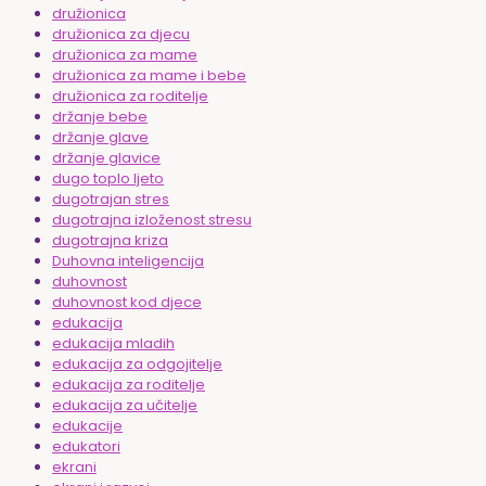
družionica
družionica za djecu
družionica za mame
družionica za mame i bebe
družionica za roditelje
držanje bebe
držanje glave
držanje glavice
dugo toplo ljeto
dugotrajan stres
dugotrajna izloženost stresu
dugotrajna kriza
Duhovna inteligencija
duhovnost
duhovnost kod djece
edukacija
edukacija mladih
edukacija za odgojitelje
edukacija za roditelje
edukacija za učitelje
edukacije
edukatori
ekrani