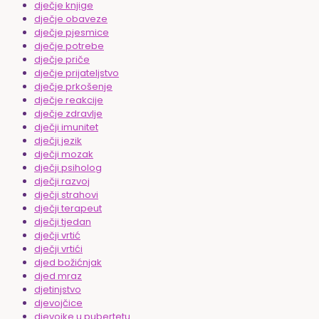
dječje knjige
dječje obaveze
dječje pjesmice
dječje potrebe
dječje priče
dječje prijateljstvo
dječje prkošenje
dječje reakcije
dječje zdravlje
dječji imunitet
dječji jezik
dječji mozak
dječji psiholog
dječji razvoj
dječji strahovi
dječji terapeut
dječji tjedan
dječji vrtić
dječji vrtići
djed božićnjak
djed mraz
djetinjstvo
djevojčice
djevojke u pubertetu