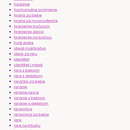
hodanje
hormonalne promjene
hrana za bebe
hrana za novorođenče
hranjenje bočicom
hranjenje djece
hranjenje na bočicu
hvat dojke
ideali majčinstva
ideje za igru
identitet
identitet i mladi
igra s bebom
igra s djetetom
igračke za bebe
igranje
igranje igrica
igranje s bebom
igranje s djetetom
igraonica
igraonica za bebe
igre
igre na trbuhu