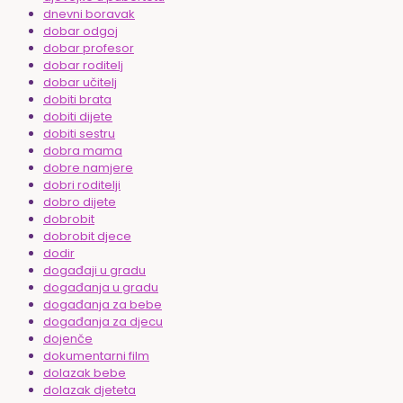
dnevni boravak
dobar odgoj
dobar profesor
dobar roditelj
dobar učitelj
dobiti brata
dobiti dijete
dobiti sestru
dobra mama
dobre namjere
dobri roditelji
dobro dijete
dobrobit
dobrobit djece
dodir
događaji u gradu
događanja u gradu
događanja za bebe
događanja za djecu
dojenče
dokumentarni film
dolazak bebe
dolazak djeteta