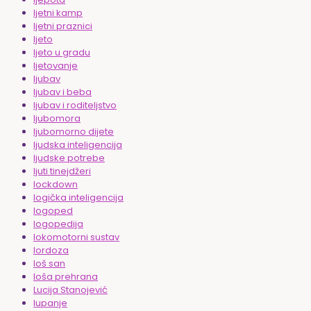
ljetni kamp
ljetni praznici
ljeto
ljeto u gradu
ljetovanje
ljubav
ljubav i beba
ljubav i roditeljstvo
ljubomora
ljubomorno dijete
ljudska inteligencija
ljudske potrebe
ljuti tinejdžeri
lockdown
logička inteligencija
logoped
logopedija
lokomotorni sustav
lordoza
loš san
loša prehrana
Lucija Stanojević
lupanje