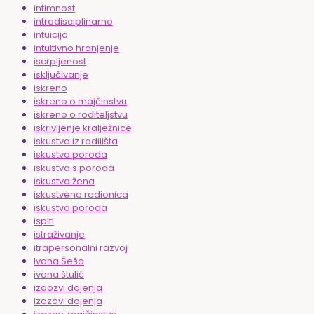
intimnost
intradisciplinarno
intuicija
intuitivno hranjenje
iscrpljenost
isključivanje
iskreno
iskreno o majčinstvu
iskreno o roditeljstvu
iskrivljenje kralježnice
iskustva iz rodilišta
iskustva poroda
iskustva s poroda
iskustva žena
iskustvena radionica
iskustvo poroda
ispiti
istraživanje
itrapersonalni razvoj
Ivana Šešo
ivana štulić
izaozvi dojenja
izazovi dojenja