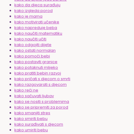
kako da djeca surađuju
kako izgleda porod
kako je mama
kako motivirati učenike
kako napreduje beba
kako naučiti matematiku
kako naučiti učiti
kako odgojiti dijete
kako ostati normalan
kako pomoći bebi
kako postaviti granice
kako potaknuti mlijeko
kako pratiti bebin razvoj
kako pričati s djecom o smrti
kako razgovarati s djecom
kako reći ne
kako sačuvati ljubav
kako se nositi s problemima
kako se pripremiti za porod
kako smanjiti stres
kako smiriti bebu
kako surađivati s djecom
kako umiriti bebu