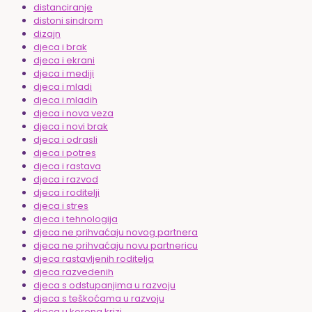
distanciranje
distoni sindrom
dizajn
djeca i brak
djeca i ekrani
djeca i mediji
djeca i mladi
djeca i mladih
djeca i nova veza
djeca i novi brak
djeca i odrasli
djeca i potres
djeca i rastava
djeca i razvod
djeca i roditelji
djeca i stres
djeca i tehnologija
djeca ne prihvaćaju novog partnera
djeca ne prihvaćaju novu partnericu
djeca rastavljenih roditelja
djeca razvedenih
djeca s odstupanjima u razvoju
djeca s teškoćama u razvoju
djeca u korona krizi