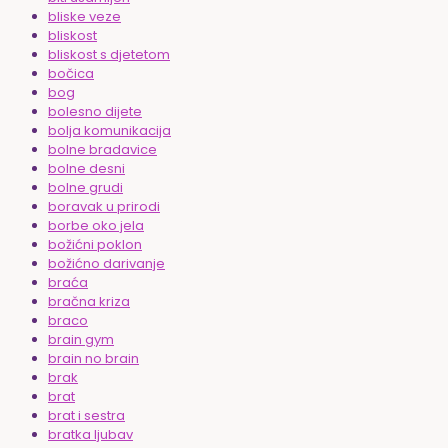
bliske veze
bliskost
bliskost s djetetom
bočica
bog
bolesno dijete
bolja komunikacija
bolne bradavice
bolne desni
bolne grudi
boravak u prirodi
borbe oko jela
božićni poklon
božićno darivanje
braća
bračna kriza
braco
brain gym
brain no brain
brak
brat
brat i sestra
bratka ljubav