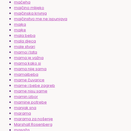
maćeha
majčino mlijeko
majčinska krivnja
majčinstvo me ne ispunjava
majka
majke
mala beba
mala djeca
male stvari
mama i tata
mama je važna
mama kako si
mama nije sama
mamaibeba
mame čuvarice
mame i bebe zagreb
mame nisu same
mamin izbor
mamine potrebe
manjak sna
marama
marama za nošenje
Marshall Rosenberg
masaža