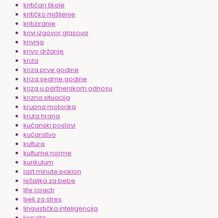
kritičari škole
kritičko mišljenje
kritiziranje
krivi izgovor glasova
krivnja
krivo držanje
kriza
kriza prve godine
kriza sedme godine
kriza u partnerskom odnosu
krizna situacija
krupna motorika
kruta hrana
kućanski poslovi
kućanstvo
kultura
kulturne norme
kurikulum
last minute poklon
ležaljka za bebe
life coach
lijek za stres
lingvistička inteligencija
ljepota