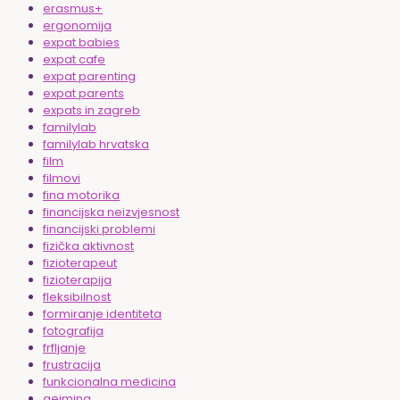
erasmus+
ergonomija
expat babies
expat cafe
expat parenting
expat parents
expats in zagreb
familylab
familylab hrvatska
film
filmovi
fina motorika
financijska neizvjesnost
financijski problemi
fizička aktivnost
fizioterapeut
fizioterapija
fleksibilnost
formiranje identiteta
fotografija
frfljanje
frustracija
funkcionalna medicina
gejming