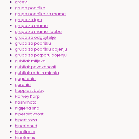
grčevi
grupa podrške
grupa podrške za mame
grupa za igru
grupa za mame
grupa za mame i bebe
grupa za odgojitelje
grupa za podršku
grupa za podršku dojenju
grupa za potporu dojenju
gubitak mlijeka
gubitak povezanosti
gubitak radnih mjesta
gugutanje
guranje
happiest baby
Harvey Karp
hashimoto
higijena sna
hiperaktivnost
hipertiroza
hipertonud
hipotiroza
hipotonus