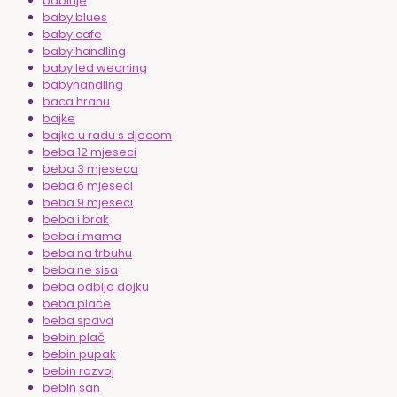
babinje
baby blues
baby cafe
baby handling
baby led weaning
babyhandling
baca hranu
bajke
bajke u radu s djecom
beba 12 mjeseci
beba 3 mjeseca
beba 6 mjeseci
beba 9 mjeseci
beba i brak
beba i mama
beba na trbuhu
beba ne sisa
beba odbija dojku
beba plače
beba spava
bebin plač
bebin pupak
bebin razvoj
bebin san