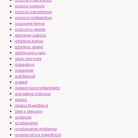
izazovi majčinstva
izazovi odgoja
izazovi odrastanja
izazovi roditeljstva
izazovne teme
izazovno dijete
izbijanje zubića
izbirljiva beba
izbirljivo dijete
izbirljivost u jelu
izbor poroda
izdajalica
izdajanje
izdržljivost
izgled
izgled novorođenčeta
izgradnja odnosa
izlasci
izlasci tinejdžera
izlet s djecom
izolacija
izražavanje
izražavanje mišljenja
izvanbračna zajednica