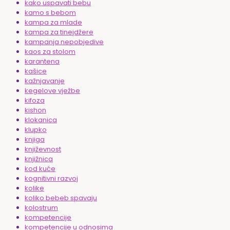
kako uspavati bebu
kamo s bebom
kampa za mlade
kampa za tinejdžere
kampanja nepobjedive
kaos za stolom
karantena
kašice
kažnjavanje
kegelove vježbe
kifoza
kishon
klokanica
klupko
knjiga
književnost
knjižnica
kod kuće
kognitivni razvoj
kolike
koliko bebeb spavaju
kolostrum
kompetencije
kompetencije u odnosima