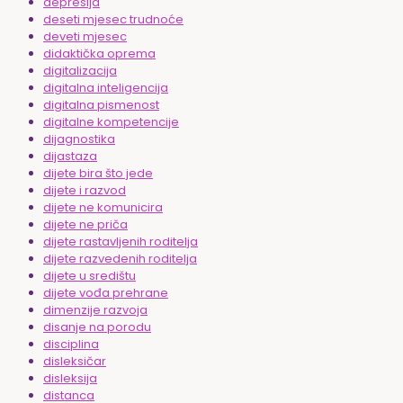
depresija
deseti mjesec trudnoće
deveti mjesec
didaktička oprema
digitalizacija
digitalna inteligencija
digitalna pismenost
digitalne kompetencije
dijagnostika
dijastaza
dijete bira što jede
dijete i razvod
dijete ne komunicira
dijete ne priča
dijete rastavljenih roditelja
dijete razvedenih roditelja
dijete u središtu
dijete vođa prehrane
dimenzije razvoja
disanje na porodu
disciplina
disleksičar
disleksija
distanca