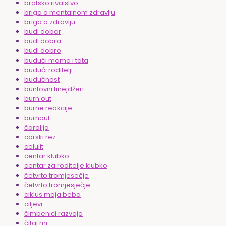
bratsko rivalstvo
briga o mentalnom zdravlju
briga o zdravlju
budi dobar
budi dobra
budi dobro
budući mama i tata
budući roditelji
budućnost
buntovni tinejdžeri
burn out
burne reakcije
burnout
čarolija
carski rez
celulit
centar klubko
centar za roditelje klubko
četvrto tromjesečje
četvrto tromjesječje
ciklus moja beba
ciljevi
čimbenici razvoja
čitaj mi