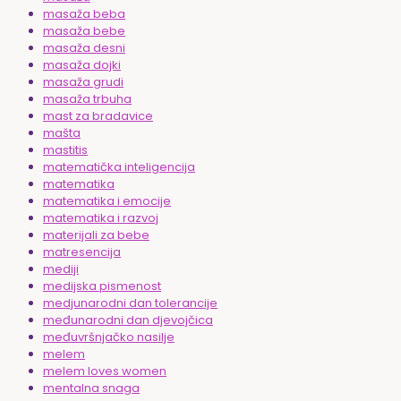
masaža beba
masaža bebe
masaža desni
masaža dojki
masaža grudi
masaža trbuha
mast za bradavice
mašta
mastitis
matematička inteligencija
matematika
matematika i emocije
matematika i razvoj
materijali za bebe
matresencija
mediji
medijska pismenost
medjunarodni dan tolerancije
međunarodni dan djevojčica
međuvršnjačko nasilje
melem
melem loves women
mentalna snaga