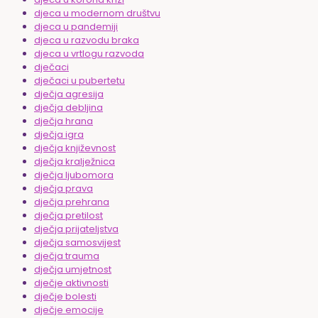
djeca u modernom društvu
djeca u pandemiji
djeca u razvodu braka
djeca u vrtlogu razvoda
dječaci
dječaci u pubertetu
dječja agresija
dječja debljina
dječja hrana
dječja igra
dječja književnost
dječja kralježnica
dječja ljubomora
dječja prava
dječja prehrana
dječja pretilost
dječja prijateljstva
dječja samosvijest
dječja trauma
dječja umjetnost
dječje aktivnosti
dječje bolesti
dječje emocije