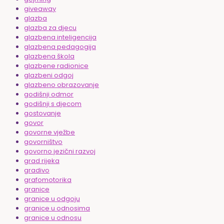
giveaway
glazba
glazba za djecu
glazbena inteligencija
glazbena pedagogija
glazbena škola
glazbene radionice
glazbeni odgoj
glazbeno obrazovanje
godišnji odmor
godišnji s djecom
gostovanje
govor
govorne vježbe
govorništvo
govorno jezični razvoj
grad rijeka
gradivo
grafomotorika
granice
granice u odgoju
granice u odnosima
granice u odnosu