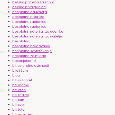
bebina potreba za snom
bebina prva godina
besplatna edukacija
besplatna podrška
besplatna radionica
besplatne radionice
besplatni materijali za učenike
besplatni materijali za učitelje
besplatno
besplatno predavanje
besplatno savjetovanje
besplatno za mlade
besprijekorno
bihevioralne ovisnosti
bijeli šum
bipa
biti autoritet
biti mama
biti otac
biti roditelj
biti sam
biti svoj
biti tata
biti usamljen