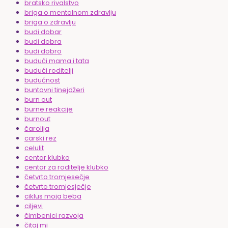
bratsko rivalstvo
briga o mentalnom zdravlju
briga o zdravlju
budi dobar
budi dobra
budi dobro
budući mama i tata
budući roditelji
budućnost
buntovni tinejdžeri
burn out
burne reakcije
burnout
čarolija
carski rez
celulit
centar klubko
centar za roditelje klubko
četvrto tromjesečje
četvrto tromjesječje
ciklus moja beba
ciljevi
čimbenici razvoja
čitaj mi