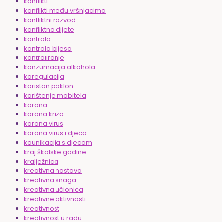
konflikti
konflikti među vršnjacima
konfliktni razvod
konfliktno dijete
kontrola
kontrola bijesa
kontroliranje
konzumacija alkohola
koregulacija
koristan poklon
korištenje mobitela
korona
korona kriza
korona virus
korona virus i djeca
kounikacija s djecom
kraj školske godine
kralježnica
kreativna nastava
kreativna snaga
kreativna učionica
kreativne aktivnosti
kreativnost
kreativnost u radu