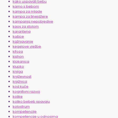
kako uspavati bebu
kamo s bebom
kampa za mlade
kampa za tinejdžere
kampanja nepobjedive
kaos za stolom
karantena
kašice
kažnjavanje
kegelove vježbe
kifoza
kishon
klokanica
klupko
knjiga
književnost
knjižnica
kod kuće
kognitivni razvoj
kolike
koliko bebeb spavaju
kolostrum
kompetencije
kompetencije u odnosima