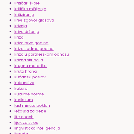
kritičari škole
kritičko mišljenje
kritiziranje
krivi izgovor glasova
krivnja
krivo držanje
kriza
kriza prve godine
kriza sedme godine
kriza u partnerskom odnosu
krizna situacija
krupna motorika
kruta hrana
kućanski poslovi
kućanstvo
kultura
kulturne norme
kurikulum
last minute poklon
ležaljka za bebe
life coach
lijek za stres
lingvistička inteligencija
ljepota