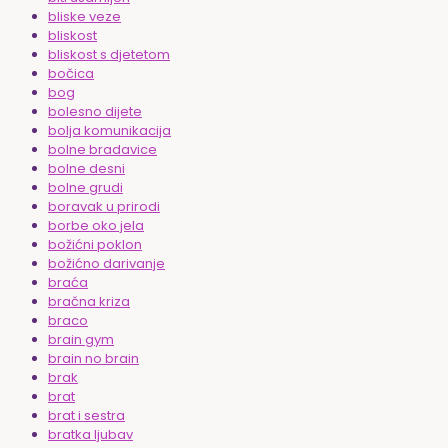
bliske veze
bliskost
bliskost s djetetom
bočica
bog
bolesno dijete
bolja komunikacija
bolne bradavice
bolne desni
bolne grudi
boravak u prirodi
borbe oko jela
božićni poklon
božićno darivanje
braća
bračna kriza
braco
brain gym
brain no brain
brak
brat
brat i sestra
bratka ljubav