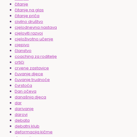
čitanje
čitanje na glas
čitanje priča
civilno društvo
cjelodnevna nastava
cjeloviti razvoj
cjeloživotno učenje
cjepivo
članstvo
coaching za roditelje
crtići
crvene zastavice
čuvanje djece
čuvanje trudnoće
čvrstoća
Dan očeva
današnja djeca
dar
darivanje
darovi
debata
debatni klub
deformacija kičme