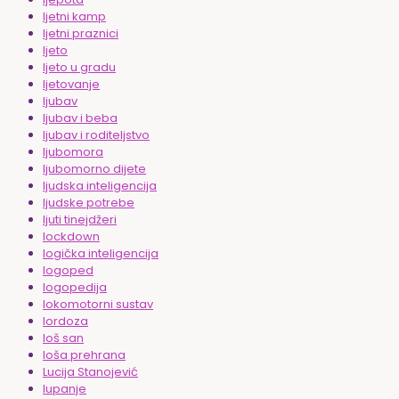
ljetni kamp
ljetni praznici
ljeto
ljeto u gradu
ljetovanje
ljubav
ljubav i beba
ljubav i roditeljstvo
ljubomora
ljubomorno dijete
ljudska inteligencija
ljudske potrebe
ljuti tinejdžeri
lockdown
logička inteligencija
logoped
logopedija
lokomotorni sustav
lordoza
loš san
loša prehrana
Lucija Stanojević
lupanje