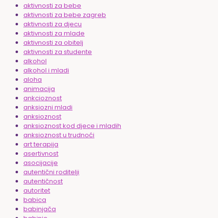
aktivnosti za bebe
aktivnosti za bebe zagreb
aktivnosti za djecu
aktivnosti za mlade
aktivnosti za obitelj
aktivnosti za studente
alkohol
alkohol i mladi
aloha
animacija
ankcioznost
anksiozni mladi
anksioznost
anksioznost kod djece i mladih
anksioznost u trudnoći
art terapija
asertivnost
asocijacije
autentični roditelji
autentičnost
autoritet
babica
babinjača