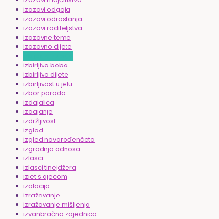
izazovi majčinstva
izazovi odgoja
izazovi odrastanja
izazovi roditeljstva
izazovne teme
izazovno dijete
izbijanje zubića
izbirljiva beba
izbirljivo dijete
izbirljivost u jelu
izbor poroda
izdajalica
izdajanje
izdržljivost
izgled
izgled novorođenčeta
izgradnja odnosa
izlasci
izlasci tinejdžera
izlet s djecom
izolacija
izražavanje
izražavanje mišljenja
izvanbračna zajednica