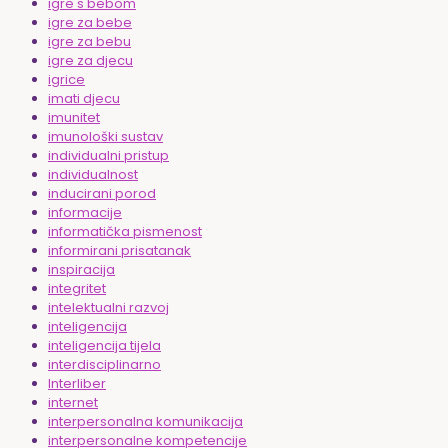
igre s bebom
igre za bebe
igre za bebu
igre za djecu
igrice
imati djecu
imunitet
imunološki sustav
individualni pristup
individualnost
inducirani porod
informacije
informatička pismenost
informirani prisatanak
inspiracija
integritet
intelektualni razvoj
inteligencija
inteligencija tijela
interdisciplinarno
Interliber
internet
interpersonalna komunikacija
interpersonalne kompetencije