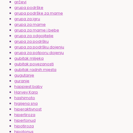
grčevi
grupa podrške
grupa podrške za mame
grupa za igru
grupa za mame
grupa za mame i bebe
grupa za odgojitelje
grupa za podršku
grupa za podršku dojenju
grupa za potporu dojenju
gubitak mlijeka
gubitak povezanosti
gubitak radnih mjesta
gugutanje
guranje
happiest baby
Harvey Karp
hashimoto
higijena sna
hiperaktivnost
hipertiroza
hipertonud
hipotiroza
hipotonus