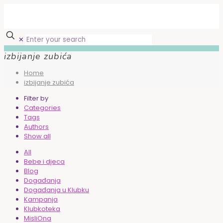
✕
izbijanje zubića
Home
izbijanje zubića
Filter by
Categories
Tags
Authors
Show all
All
Bebe i djeca
Blog
Događanja
Događanja u Klubku
Kampanja
Klubkoteka
MisliOna