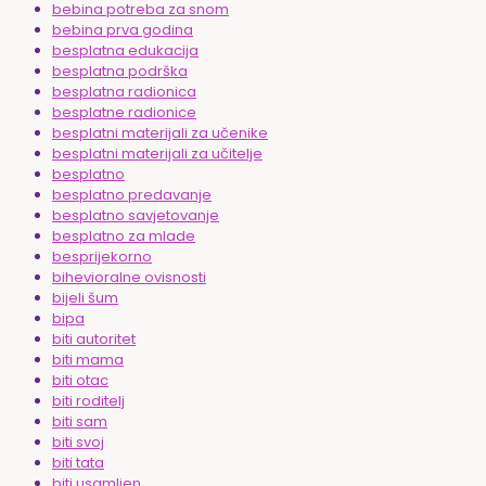
bebina potreba za snom
bebina prva godina
besplatna edukacija
besplatna podrška
besplatna radionica
besplatne radionice
besplatni materijali za učenike
besplatni materijali za učitelje
besplatno
besplatno predavanje
besplatno savjetovanje
besplatno za mlade
besprijekorno
bihevioralne ovisnosti
bijeli šum
bipa
biti autoritet
biti mama
biti otac
biti roditelj
biti sam
biti svoj
biti tata
biti usamljen