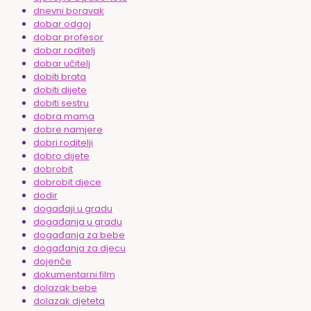
dnevni boravak
dobar odgoj
dobar profesor
dobar roditelj
dobar učitelj
dobiti brata
dobiti dijete
dobiti sestru
dobra mama
dobre namjere
dobri roditelji
dobro dijete
dobrobit
dobrobit djece
dodir
događaji u gradu
događanja u gradu
događanja za bebe
događanja za djecu
dojenče
dokumentarni film
dolazak bebe
dolazak djeteta