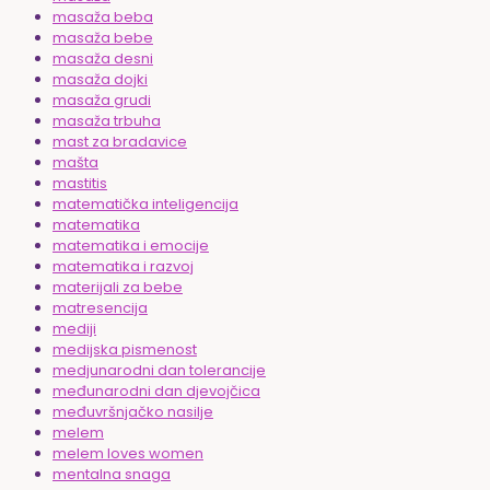
masaža beba
masaža bebe
masaža desni
masaža dojki
masaža grudi
masaža trbuha
mast za bradavice
mašta
mastitis
matematička inteligencija
matematika
matematika i emocije
matematika i razvoj
materijali za bebe
matresencija
mediji
medijska pismenost
medjunarodni dan tolerancije
međunarodni dan djevojčica
međuvršnjačko nasilje
melem
melem loves women
mentalna snaga