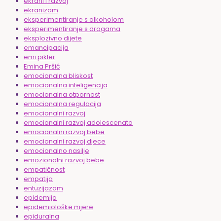
ekrani i razvoj
ekranizam
eksperimentiranje s alkoholom
eksperimentiranje s drogama
eksplozivno dijete
emancipacija
emi pikler
Emina Pršić
emocionalna bliskost
emocionalna inteligencija
emocionalna otpornost
emocionalna regulacija
emocionalni razvoj
emocionalni razvoj adolescenata
emocionalni razvoj bebe
emocionalni razvoj djece
emocionalno nasilje
emozionalni razvoj bebe
empatičnost
empatija
entuzijazam
epidemija
epidemiološke mjere
epiduralna