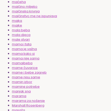
maćeha
majčino mlijeko
majčinska krivnja
majčinstvo me ne ispunjava
majka
majke
mala beba
mala djeca
male stvari
mama i tata
mama je važna
mama kako si
mama nije sama
mamaibeba
mame čuvarice
mame i bebe zagreb
mame nisu same
mamin izbor
mamine potrebe
manjak sna
marama
marama za nošenje
Marshall Rosenberg
masaža