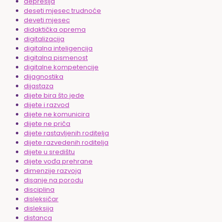
depresija
deseti mjesec trudnoće
deveti mjesec
didaktička oprema
digitalizacija
digitalna inteligencija
digitalna pismenost
digitalne kompetencije
dijagnostika
dijastaza
dijete bira što jede
dijete i razvod
dijete ne komunicira
dijete ne priča
dijete rastavljenih roditelja
dijete razvedenih roditelja
dijete u središtu
dijete vođa prehrane
dimenzije razvoja
disanje na porodu
disciplina
disleksičar
disleksija
distanca