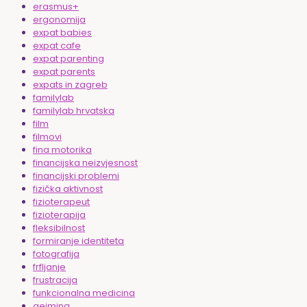
erasmus+
ergonomija
expat babies
expat cafe
expat parenting
expat parents
expats in zagreb
familylab
familylab hrvatska
film
filmovi
fina motorika
financijska neizvjesnost
financijski problemi
fizička aktivnost
fizioterapeut
fizioterapija
fleksibilnost
formiranje identiteta
fotografija
frfljanje
frustracija
funkcionalna medicina
gejming