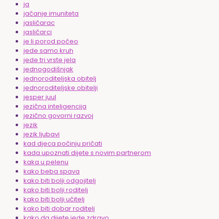
ja
jačanje imuniteta
jasličarac
jasličarci
je li porod počeo
jede samo kruh
jede tri vrste jela
jednogodišnjak
jednoroditeljska obitelj
jednoroditeljske obitelji
jesper juul
jezična inteligencija
jezično govorni razvoj
jezik
jezik ljubavi
kad djeca počinju pričati
kada upoznati dijete s novim partnerom
kaka u pelenu
kako beba spava
kako biti bolji odgojitelj
kako biti bolji roditelj
kako biti bolji učitelj
kako biti dobar roditelj
kako da dijete jede zdravo