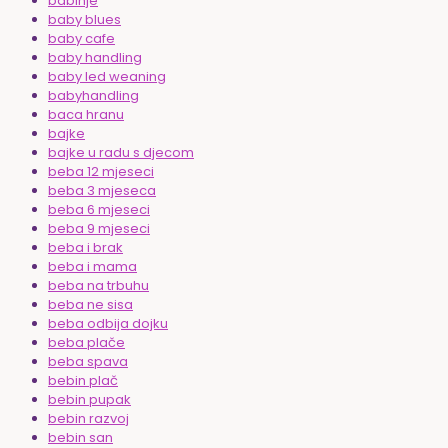
babinje
baby blues
baby cafe
baby handling
baby led weaning
babyhandling
baca hranu
bajke
bajke u radu s djecom
beba 12 mjeseci
beba 3 mjeseca
beba 6 mjeseci
beba 9 mjeseci
beba i brak
beba i mama
beba na trbuhu
beba ne sisa
beba odbija dojku
beba plače
beba spava
bebin plač
bebin pupak
bebin razvoj
bebin san