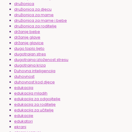
družionica
družionica za djecu
družionica za mame
družionica za mame i bebe
družionica za roditelje
držanje bebe
držanje glave
držanje glavice
dugo toplo ljeto
dugotrajan stres
dugotrajna izloženost stresu
dugotrajna kriza
Duhovna inteligencija
duhovnost
duhovnost kod djece
edukacija
edukacija mladih
edukacija za odgojitelje
edukacija za roditelje
edukacija za učitelje
edukacije
edukatori
ekrani