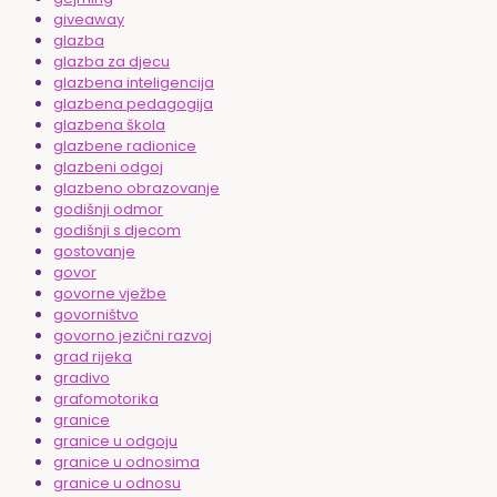
giveaway
glazba
glazba za djecu
glazbena inteligencija
glazbena pedagogija
glazbena škola
glazbene radionice
glazbeni odgoj
glazbeno obrazovanje
godišnji odmor
godišnji s djecom
gostovanje
govor
govorne vježbe
govorništvo
govorno jezični razvoj
grad rijeka
gradivo
grafomotorika
granice
granice u odgoju
granice u odnosima
granice u odnosu