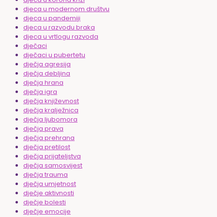
djeca u modernom društvu
djeca u pandemiji
djeca u razvodu braka
djeca u vrtlogu razvoda
dječaci
dječaci u pubertetu
dječja agresija
dječja debljina
dječja hrana
dječja igra
dječja književnost
dječja kralježnica
dječja ljubomora
dječja prava
dječja prehrana
dječja pretilost
dječja prijateljstva
dječja samosvijest
dječja trauma
dječja umjetnost
dječje aktivnosti
dječje bolesti
dječje emocije