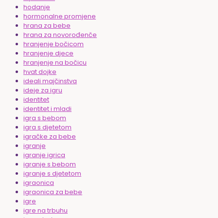
hodanje
hormonalne promjene
hrana za bebe
hrana za novorođenče
hranjenje bočicom
hranjenje djece
hranjenje na bočicu
hvat dojke
ideali majčinstva
ideje za igru
identitet
identitet i mladi
igra s bebom
igra s djetetom
igračke za bebe
igranje
igranje igrica
igranje s bebom
igranje s djetetom
igraonica
igraonica za bebe
igre
igre na trbuhu