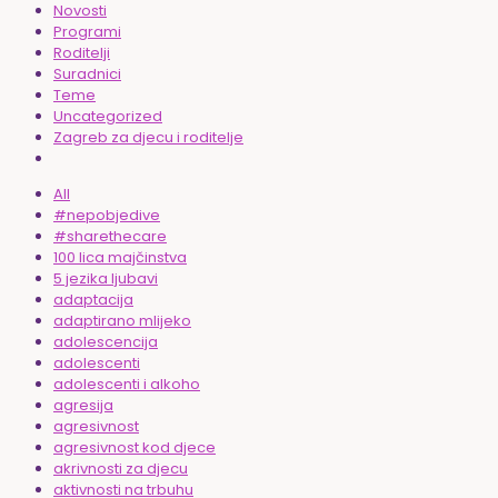
Novosti
Programi
Roditelji
Suradnici
Teme
Uncategorized
Zagreb za djecu i roditelje
All
#nepobjedive
#sharethecare
100 lica majčinstva
5 jezika ljubavi
adaptacija
adaptirano mlijeko
adolescencija
adolescenti
adolescenti i alkoho
agresija
agresivnost
agresivnost kod djece
akrivnosti za djecu
aktivnosti na trbuhu