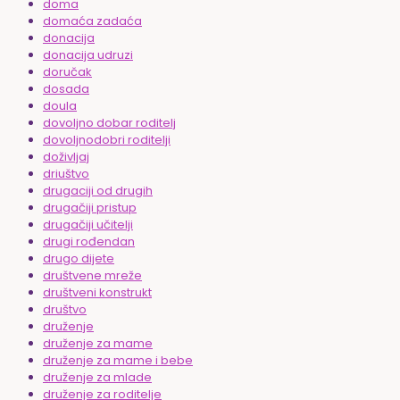
doma
domaća zadaća
donacija
donacija udruzi
doručak
dosada
doula
dovoljno dobar roditelj
dovoljnodobri roditelji
doživljaj
driuštvo
drugaciji od drugih
drugačiji pristup
drugačiji učitelji
drugi rođendan
drugo dijete
društvene mreže
društveni konstrukt
društvo
druženje
druženje za mame
druženje za mame i bebe
druženje za mlade
druženje za roditelje