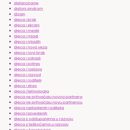
distanciranje
distoni sindrom
dizajn
djeca i brak
djeca i ekrani
djeca i mediji
djeca i mladi
djeca i mladih
djeca i nova veza
djeca i novi brak
djeca i odrasli
djeca i potres
djeca i rastava
djeca i razvod
djeca i roditelji
djeca i stres
djeca i tehnologija
djeca ne prihvaćaju novog partnera
djeca ne prihvaćaju novu partnericu
djeca rastavljenih roditelja
djeca razvedenih
djeca s odstupanjima u razvoju
djeca s teškoćama u razvoju
djeca u korona krizi