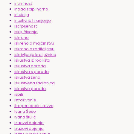
intimnost
intradisciplinarno
intuicija
intuitivno hranjenje
iscrpljenost
isključivanje
iskreno
iskreno o majčinstvu
iskreno o roditeljstvu
iskrivljenje kralježnice
iskustva iz rodilišta
iskustva poroda
iskustva s poroda
iskustva žena
iskustvena radionica
iskustvo poroda
ispiti
istraživanje
itrapersonalni razvoj
Ivana Šešo
ivana štulić
izaozvi dojenja
izazovi dojenja