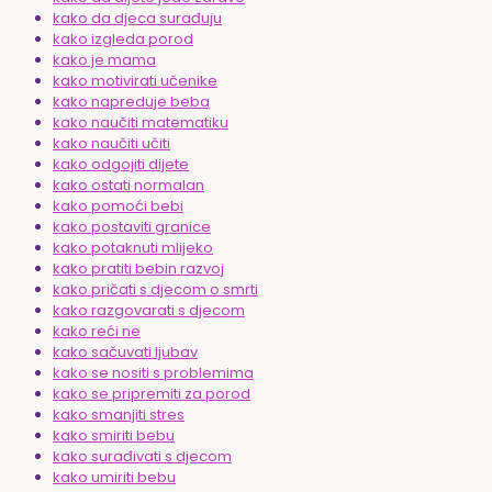
kako da djeca surađuju
kako izgleda porod
kako je mama
kako motivirati učenike
kako napreduje beba
kako naučiti matematiku
kako naučiti učiti
kako odgojiti dijete
kako ostati normalan
kako pomoći bebi
kako postaviti granice
kako potaknuti mlijeko
kako pratiti bebin razvoj
kako pričati s djecom o smrti
kako razgovarati s djecom
kako reći ne
kako sačuvati ljubav
kako se nositi s problemima
kako se pripremiti za porod
kako smanjiti stres
kako smiriti bebu
kako surađivati s djecom
kako umiriti bebu