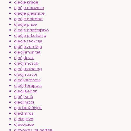
dječje knjige
dječje obaveze
dječje pjesmice
dječje potrebe
dječje priče
dječje prijateljstvo
dječje prkošenje
dječje reakcije
dječje zdravlje
dječji imunitet
dječji jezik
dječji mozak
dječji psiholog
dječji razvoj
dječji strahovi
dječji terapeut
dječji tjedan
dječji vrtić
dječji vrtići
djed božićnjak
djed mraz
djetinjstvo
djevojčice
djevojke u pubertetu