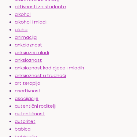
aktivnosti za studente
alkohol
alkohol i mladi
aloha
animacija
ankcioznost
anksiozni mladi
anksioznost
anksioznost kod djece i mladih
anksioznost u trudnoći
art terapija
asertivnost
asocijacije
autentični roditelji
autentičnost
autoritet
babica
babinjača