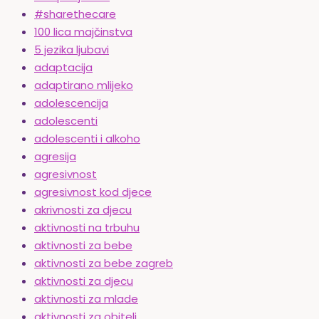
#sharethecare
100 lica majčinstva
5 jezika ljubavi
adaptacija
adaptirano mlijeko
adolescencija
adolescenti
adolescenti i alkoho
agresija
agresivnost
agresivnost kod djece
akrivnosti za djecu
aktivnosti na trbuhu
aktivnosti za bebe
aktivnosti za bebe zagreb
aktivnosti za djecu
aktivnosti za mlade
aktivnosti za obitelj