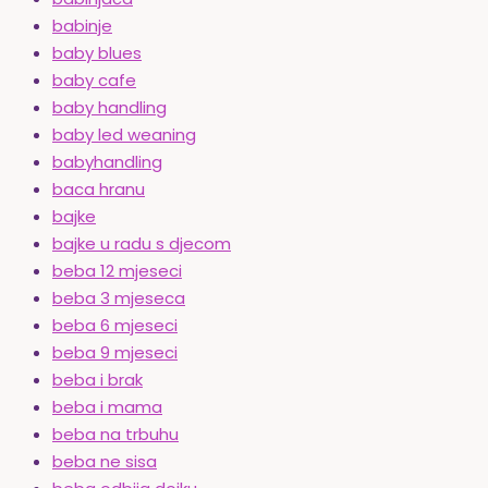
babinje
baby blues
baby cafe
baby handling
baby led weaning
babyhandling
baca hranu
bajke
bajke u radu s djecom
beba 12 mjeseci
beba 3 mjeseca
beba 6 mjeseci
beba 9 mjeseci
beba i brak
beba i mama
beba na trbuhu
beba ne sisa