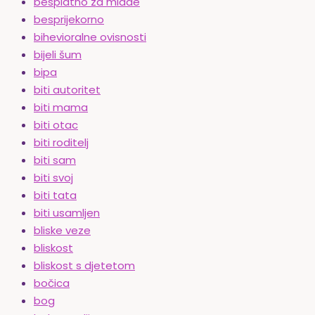
besplatno za mlade
besprijekorno
bihevioralne ovisnosti
bijeli šum
bipa
biti autoritet
biti mama
biti otac
biti roditelj
biti sam
biti svoj
biti tata
biti usamljen
bliske veze
bliskost
bliskost s djetetom
bočica
bog