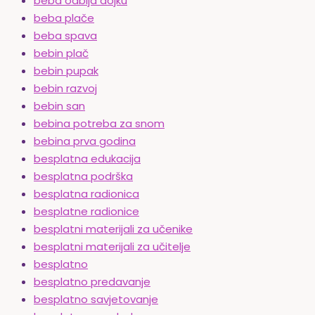
beba odbija dojku
beba plače
beba spava
bebin plač
bebin pupak
bebin razvoj
bebin san
bebina potreba za snom
bebina prva godina
besplatna edukacija
besplatna podrška
besplatna radionica
besplatne radionice
besplatni materijali za učenike
besplatni materijali za učitelje
besplatno
besplatno predavanje
besplatno savjetovanje