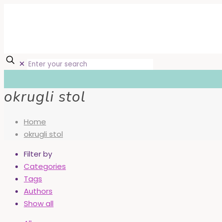
✕
okrugli stol
Home
okrugli stol
Filter by
Categories
Tags
Authors
Show all