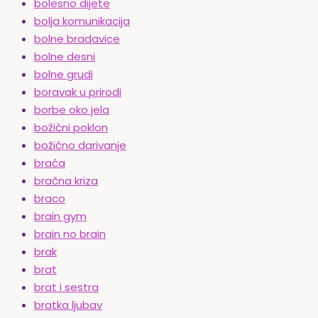
bolesno dijete
bolja komunikacija
bolne bradavice
bolne desni
bolne grudi
boravak u prirodi
borbe oko jela
božićni poklon
božićno darivanje
braća
bračna kriza
braco
brain gym
brain no brain
brak
brat
brat i sestra
bratka ljubav