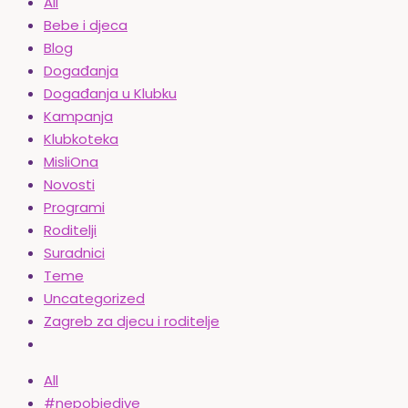
All
Bebe i djeca
Blog
Događanja
Događanja u Klubku
Kampanja
Klubkoteka
MisliOna
Novosti
Programi
Roditelji
Suradnici
Teme
Uncategorized
Zagreb za djecu i roditelje
All
#nepobjedive