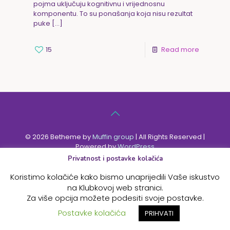
pojma uključuju kognitivnu i vrijednosnu
komponentu. To su ponašanja koja nisu rezultat
puke
[…]
15
Read more
© 2026 Betheme by
Muffin group
| All Rights Reserved |
Powered by
WordPress
Privatnost i postavke kolačića
Koristimo kolačiće kako bismo unaprijedili Vaše iskustvo
na Klubkovoj web stranici.
Za više opcija možete podesiti svoje postavke.
Postavke kolačića
PRIHVATI