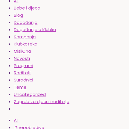
All
Bebe i djeca
Blog
Događanja
Događanja u Klubku
Kampanja
Klubkoteka
MisliOna
Novosti
Programi
Roditelji
Suradnici
Teme
Uncategorized
Zagreb za djecu i roditelje
All
#nepobjedive