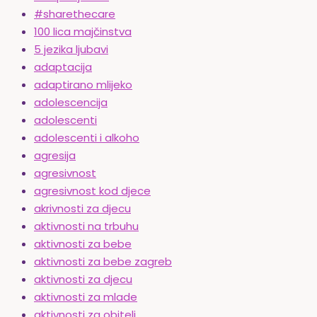
#sharethecare
100 lica majčinstva
5 jezika ljubavi
adaptacija
adaptirano mlijeko
adolescencija
adolescenti
adolescenti i alkoho
agresija
agresivnost
agresivnost kod djece
akrivnosti za djecu
aktivnosti na trbuhu
aktivnosti za bebe
aktivnosti za bebe zagreb
aktivnosti za djecu
aktivnosti za mlade
aktivnosti za obitelj