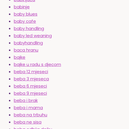
babinje
baby blues
baby cafe
baby handling
baby led weaning
babyhandling
baca hranu
bajke
bajke u radu s djecom
beba 12 mjeseci
beba 3 mjeseca
beba 6 mjeseci
beba 9 mjeseci
beba i brak
beba i mama
beba na trbuhu
beba ne sisa