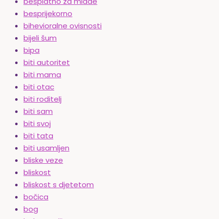
besplatno za mlade
besprijekorno
bihevioralne ovisnosti
bijeli šum
bipa
biti autoritet
biti mama
biti otac
biti roditelj
biti sam
biti svoj
biti tata
biti usamljen
bliske veze
bliskost
bliskost s djetetom
bočica
bog