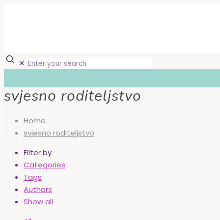
✕
svjesno roditeljstvo
Home
svjesno roditeljstvo
Filter by
Categories
Tags
Authors
Show all