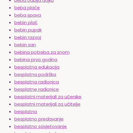
beba odbija dojku
beba plače
beba spava
bebin plač
bebin pupak
bebin razvoj
bebin san
bebina potreba za snom
bebina prva godina
besplatna edukacija
besplatna podrška
besplatna radionica
besplatne radionice
besplatni materijali za učenike
besplatni materijali za učitelje
besplatno
besplatno predavanje
besplatno savjetovanje