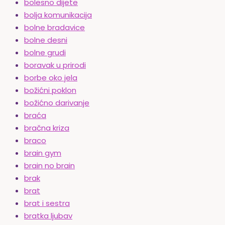
bolesno dijete
bolja komunikacija
bolne bradavice
bolne desni
bolne grudi
boravak u prirodi
borbe oko jela
božićni poklon
božićno darivanje
braća
bračna kriza
braco
brain gym
brain no brain
brak
brat
brat i sestra
bratka ljubav