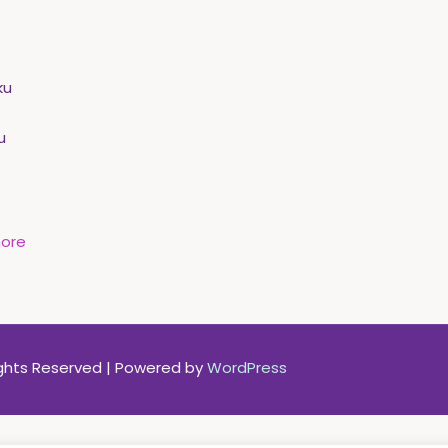
u
ku
u
ore
Rights Reserved | Powered by
WordPress