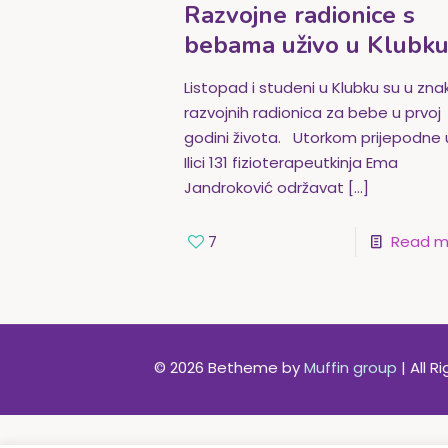
Razvojne radionice s
bebama uživo u Klubk
Listopad i studeni u Klubku su u zna
razvojnih radionica za bebe u prvoj
godini života. Utorkom prijepodne 
Ilici 131 fizioterapeutkinja Ema
Jandroković održavat
[…]
7
Read m
© 2026 Betheme by
Muffin group
| All 