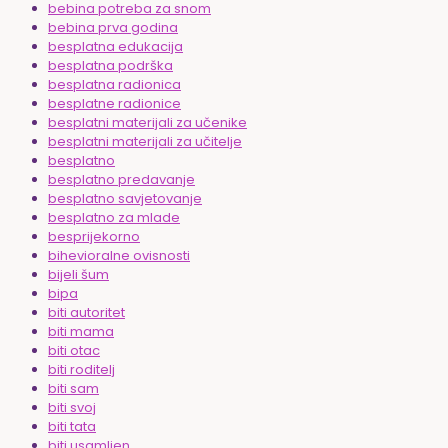
bebina potreba za snom
bebina prva godina
besplatna edukacija
besplatna podrška
besplatna radionica
besplatne radionice
besplatni materijali za učenike
besplatni materijali za učitelje
besplatno
besplatno predavanje
besplatno savjetovanje
besplatno za mlade
besprijekorno
bihevioralne ovisnosti
bijeli šum
bipa
biti autoritet
biti mama
biti otac
biti roditelj
biti sam
biti svoj
biti tata
biti usamljen