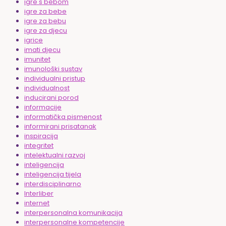
igre s bebom
igre za bebe
igre za bebu
igre za djecu
igrice
imati djecu
imunitet
imunološki sustav
individualni pristup
individualnost
inducirani porod
informacije
informatička pismenost
informirani prisatanak
inspiracija
integritet
intelektualni razvoj
inteligencija
inteligencija tijela
interdisciplinarno
Interliber
internet
interpersonalna komunikacija
interpersonalne kompetencije