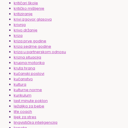
kritičari škole
kritičko mišljenje
kritiziranje
krivi izgovor glasova
krivnja
krivo držanje
kriza
kriza prve godine
kriza sedme godine
kriza u partnerskom odnosu
krizna situacija
krupna motorika
kruta hrana
kućanski poslovi
kućanstvo
kultura
kulturne norme
kurikulum
last minute poklon
ležaljka za bebe
life coach
lijek za stres
lingvistička inteligencija
ljepota