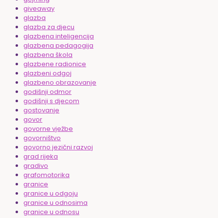
giveaway
glazba
glazba za djecu
glazbena inteligencija
glazbena pedagogija
glazbena škola
glazbene radionice
glazbeni odgoj
glazbeno obrazovanje
godišnji odmor
godišnji s djecom
gostovanje
govor
govorne vježbe
govorništvo
govorno jezični razvoj
grad rijeka
gradivo
grafomotorika
granice
granice u odgoju
granice u odnosima
granice u odnosu