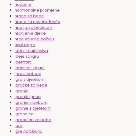
hodanje
hormonalne promjene
hrana za bebe
hrana za novorođenče
hranjenje bočicom
hranjenje djece
hranjenje na bočicu
hvat dojke
ideali majčinstva
ideje za igru
identitet
identitet i mladi
igra s bebom
igra s djetetom
igračke za bebe
igranje
igranje igrica
igranje s bebom
igranje s djetetom
igraonica
igraonica za bebe
igre
igre na trbuhu