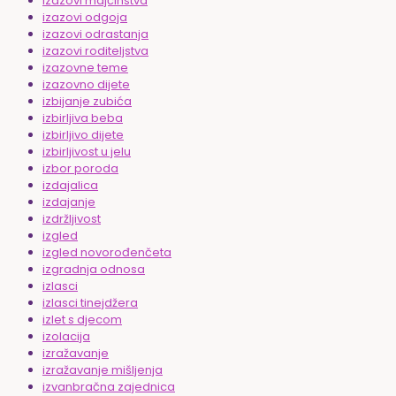
izazovi majčinstva
izazovi odgoja
izazovi odrastanja
izazovi roditeljstva
izazovne teme
izazovno dijete
izbijanje zubića
izbirljiva beba
izbirljivo dijete
izbirljivost u jelu
izbor poroda
izdajalica
izdajanje
izdržljivost
izgled
izgled novorođenčeta
izgradnja odnosa
izlasci
izlasci tinejdžera
izlet s djecom
izolacija
izražavanje
izražavanje mišljenja
izvanbračna zajednica