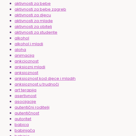
aktivnosti za bebe
aktivnosti za bebe zagreb
aktivnosti za djecu
aktivnosti za mlade
aktivnosti za obitelj
aktivnosti za studente
alkohol
alkohol i mladi
aloha
animacija
ankcioznost
anksiozni mladi
anksioznost
anksioznost kod djece i mladih
anksioznost u trudnoći
art terapija
asertivnost
asocijacije
autentični roditelji
autentičnost
autoritet
babica
babinjača