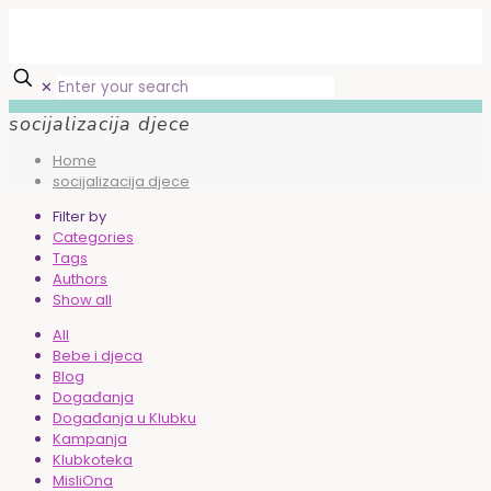
✕
socijalizacija djece
Home
socijalizacija djece
Filter by
Categories
Tags
Authors
Show all
All
Bebe i djeca
Blog
Događanja
Događanja u Klubku
Kampanja
Klubkoteka
MisliOna