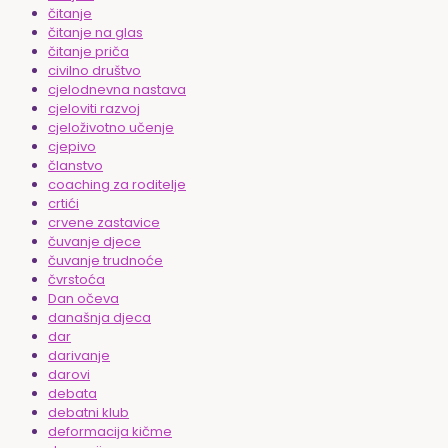
čitanje
čitanje na glas
čitanje priča
civilno društvo
cjelodnevna nastava
cjeloviti razvoj
cjeloživotno učenje
cjepivo
članstvo
coaching za roditelje
crtići
crvene zastavice
čuvanje djece
čuvanje trudnoće
čvrstoća
Dan očeva
današnja djeca
dar
darivanje
darovi
debata
debatni klub
deformacija kičme