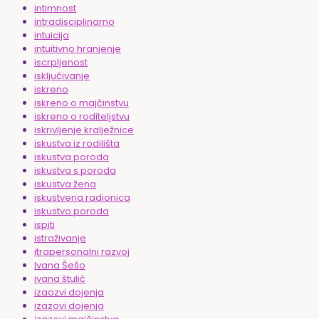
intimnost
intradisciplinarno
intuicija
intuitivno hranjenje
iscrpljenost
isključivanje
iskreno
iskreno o majčinstvu
iskreno o roditeljstvu
iskrivljenje kralježnice
iskustva iz rodilišta
iskustva poroda
iskustva s poroda
iskustva žena
iskustvena radionica
iskustvo poroda
ispiti
istraživanje
itrapersonalni razvoj
Ivana Šešo
ivana štulić
izaozvi dojenja
izazovi dojenja