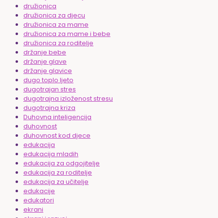
družionica
družionica za djecu
družionica za mame
družionica za mame i bebe
družionica za roditelje
držanje bebe
držanje glave
držanje glavice
dugo toplo ljeto
dugotrajan stres
dugotrajna izloženost stresu
dugotrajna kriza
Duhovna inteligencija
duhovnost
duhovnost kod djece
edukacija
edukacija mladih
edukacija za odgojitelje
edukacija za roditelje
edukacija za učitelje
edukacije
edukatori
ekrani