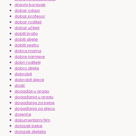
dnevni boravak
dobar odgoj
dobar profesor
dobar roditelj
dobar učitelj
dobiti brata
dobiti dijete
dobiti sestru
dobra mama
dobre namjere
dobri roditelji
dobro dijete
dobrobit
dobrobit djece
dodir
događaji u gradu
događanja u gradu
događanja za bebe
događanja za djecu
dojenče
dokumentarni film
dolazak bebe
dolazak djeteta