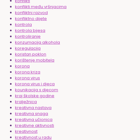
konflikti
konflikti među vršnjacima
konfliktni razvod
konfliktno dijete
kontrola
kontrola bijesa
kontroliranje
konzumacija alkohola
koregulacija
koristan poklon
korištenje mobitela
korona
korona kriza
korona virus
korona virus i djeca
kounikacija s djecom
kraj školske godine
kralježnica
kreativna nastava
kreativna snaga
kreativna učionica
kreativne aktivnosti
kreativnost
kreativnost u radu