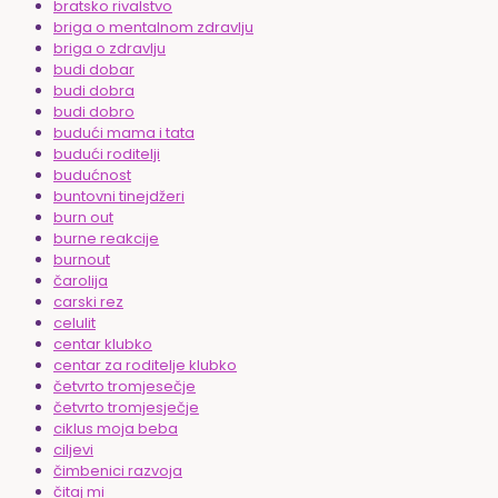
bratsko rivalstvo
briga o mentalnom zdravlju
briga o zdravlju
budi dobar
budi dobra
budi dobro
budući mama i tata
budući roditelji
budućnost
buntovni tinejdžeri
burn out
burne reakcije
burnout
čarolija
carski rez
celulit
centar klubko
centar za roditelje klubko
četvrto tromjesečje
četvrto tromjesječje
ciklus moja beba
ciljevi
čimbenici razvoja
čitaj mi