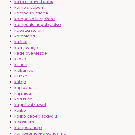
kako uspavati bebu
kamo s bebom
kampa za mlade
kampa za tinejdžere
kampanja nepobjedive
kaos za stolom
karantena
kašice
kažnjavanje
kegelove vježbe
kifoza
kishon
klokanica
klupko
knjiga
književnost
knjižnica
kod kuće
kognitivni razvoj
kolike
koliko bebeb spavaju
kolostrum
kompetencije
kompetencije u odnosima