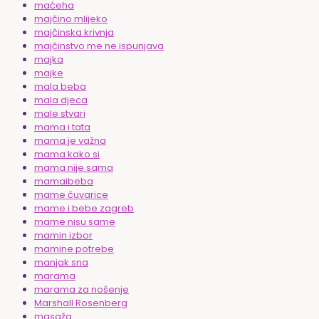
maćeha
majčino mlijeko
majčinska krivnja
majčinstvo me ne ispunjava
majka
majke
mala beba
mala djeca
male stvari
mama i tata
mama je važna
mama kako si
mama nije sama
mamaibeba
mame čuvarice
mame i bebe zagreb
mame nisu same
mamin izbor
mamine potrebe
manjak sna
marama
marama za nošenje
Marshall Rosenberg
masaža