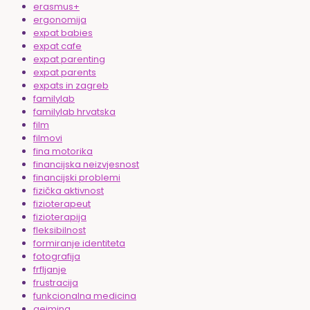
erasmus+
ergonomija
expat babies
expat cafe
expat parenting
expat parents
expats in zagreb
familylab
familylab hrvatska
film
filmovi
fina motorika
financijska neizvjesnost
financijski problemi
fizička aktivnost
fizioterapeut
fizioterapija
fleksibilnost
formiranje identiteta
fotografija
frfljanje
frustracija
funkcionalna medicina
gejming