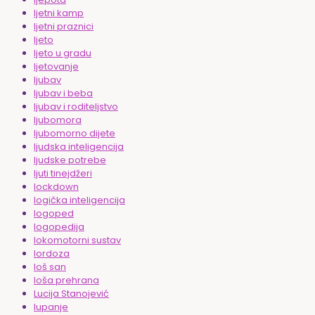
ljetni kamp
ljetni praznici
ljeto
ljeto u gradu
ljetovanje
ljubav
ljubav i beba
ljubav i roditeljstvo
ljubomora
ljubomorno dijete
ljudska inteligencija
ljudske potrebe
ljuti tinejdžeri
lockdown
logička inteligencija
logoped
logopedija
lokomotorni sustav
lordoza
loš san
loša prehrana
Lucija Stanojević
lupanje