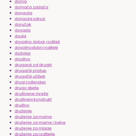
doma
domaća zadaća
donacija
donacija udruzi
doručak
dosada
doula
dovoljno dobar roditelj
dovoljnodobri roditelji
doživljaj
driuštvo
drugaciji od drugih
drugačiji pristup
drugačiji učitelji
drugi rođendan
drugo dijete
društvene mreže
društveni konstrukt
društvo
druženje
druženje za mame
druženje za mame i bebe
druženje za mlade
druženje za roditelje