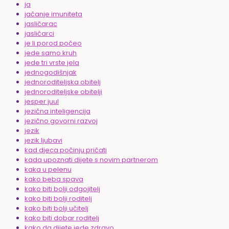
ja
jačanje imuniteta
jasličarac
jasličarci
je li porod počeo
jede samo kruh
jede tri vrste jela
jednogodišnjak
jednoroditeljska obitelj
jednoroditeljske obitelji
jesper juul
jezična inteligencija
jezično govorni razvoj
jezik
jezik ljubavi
kad djeca počinju pričati
kada upoznati dijete s novim partnerom
kaka u pelenu
kako beba spava
kako biti bolji odgojitelj
kako biti bolji roditelj
kako biti bolji učitelj
kako biti dobar roditelj
kako da dijete jede zdravo