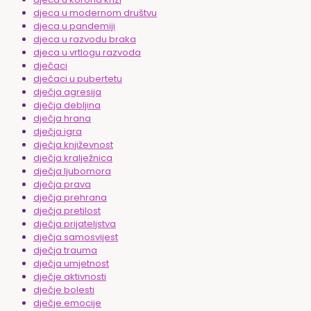
djeca u modernom društvu
djeca u pandemiji
djeca u razvodu braka
djeca u vrtlogu razvoda
dječaci
dječaci u pubertetu
dječja agresija
dječja debljina
dječja hrana
dječja igra
dječja književnost
dječja kralježnica
dječja ljubomora
dječja prava
dječja prehrana
dječja pretilost
dječja prijateljstva
dječja samosvijest
dječja trauma
dječja umjetnost
dječje aktivnosti
dječje bolesti
dječje emocije