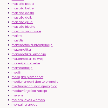
masaža beba
masaža bebe
masaža desni
masaža dojki
masaža grudi
masaža trbuha
mast za bradavice
mašta
mastitis
matematička inteligencija
matematika
matematika i emocije
matematika i razvoj
materijali za bebe
matresencija
mediji
medijska pismenost
medjunarodni dan tolerancije
međunarodni dan djevojčica
međuvršnjačko nasilje
melem
melem loves women
mentalna snaga