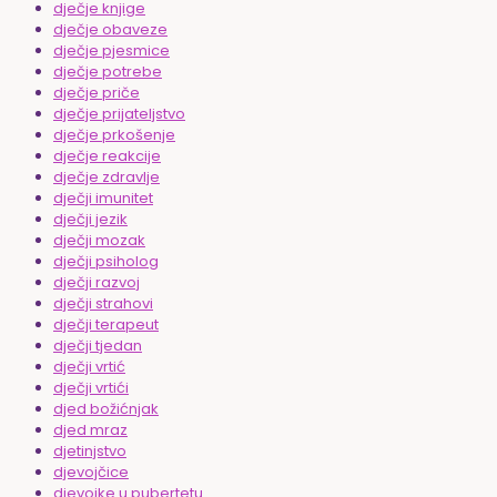
dječje knjige
dječje obaveze
dječje pjesmice
dječje potrebe
dječje priče
dječje prijateljstvo
dječje prkošenje
dječje reakcije
dječje zdravlje
dječji imunitet
dječji jezik
dječji mozak
dječji psiholog
dječji razvoj
dječji strahovi
dječji terapeut
dječji tjedan
dječji vrtić
dječji vrtići
djed božićnjak
djed mraz
djetinjstvo
djevojčice
djevojke u pubertetu