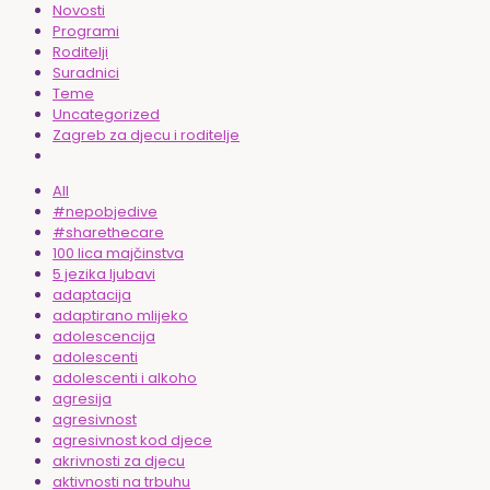
Novosti
Programi
Roditelji
Suradnici
Teme
Uncategorized
Zagreb za djecu i roditelje
All
#nepobjedive
#sharethecare
100 lica majčinstva
5 jezika ljubavi
adaptacija
adaptirano mlijeko
adolescencija
adolescenti
adolescenti i alkoho
agresija
agresivnost
agresivnost kod djece
akrivnosti za djecu
aktivnosti na trbuhu