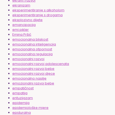
ekrani i razvoj
ekranizam
eksperimentiranje s alkoholom
eksperimentiranje s drogama
eksplozivno dijete
emancipacija
emi pikler
Emina Pršić
emocionalna bliskost
emocionalna inteligencija
emocionalna otpornost
emocionalna regulacija
emocionalni razvoj
emocionalni razvoj adolescenata
emocionalni razvoj bebe
emocionalni razvoj djece
emocionalno nasilje
emozionalni razvoj bebe
empatičnost
empatija
entuzijazam
epidemija
epidemiološke mjere
epiduralna