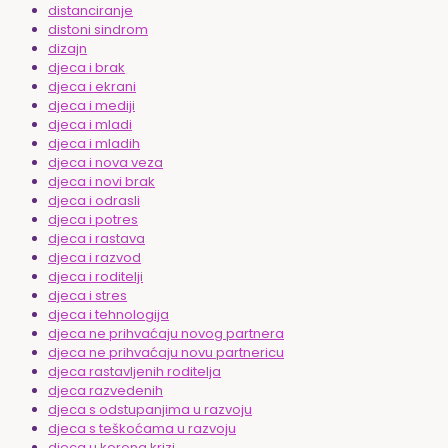
distanciranje
distoni sindrom
dizajn
djeca i brak
djeca i ekrani
djeca i mediji
djeca i mladi
djeca i mladih
djeca i nova veza
djeca i novi brak
djeca i odrasli
djeca i potres
djeca i rastava
djeca i razvod
djeca i roditelji
djeca i stres
djeca i tehnologija
djeca ne prihvaćaju novog partnera
djeca ne prihvaćaju novu partnericu
djeca rastavljenih roditelja
djeca razvedenih
djeca s odstupanjima u razvoju
djeca s teškoćama u razvoju
djeca u korona krizi