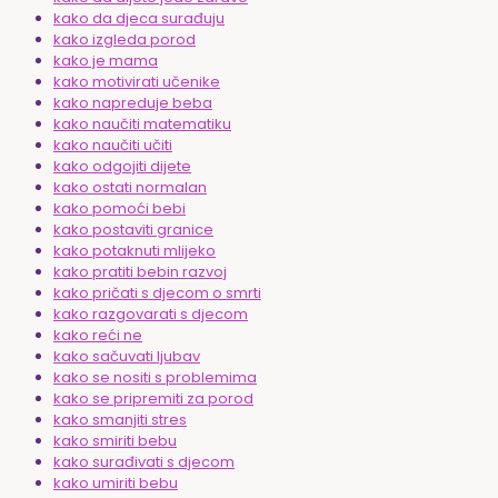
kako da djeca surađuju
kako izgleda porod
kako je mama
kako motivirati učenike
kako napreduje beba
kako naučiti matematiku
kako naučiti učiti
kako odgojiti dijete
kako ostati normalan
kako pomoći bebi
kako postaviti granice
kako potaknuti mlijeko
kako pratiti bebin razvoj
kako pričati s djecom o smrti
kako razgovarati s djecom
kako reći ne
kako sačuvati ljubav
kako se nositi s problemima
kako se pripremiti za porod
kako smanjiti stres
kako smiriti bebu
kako surađivati s djecom
kako umiriti bebu