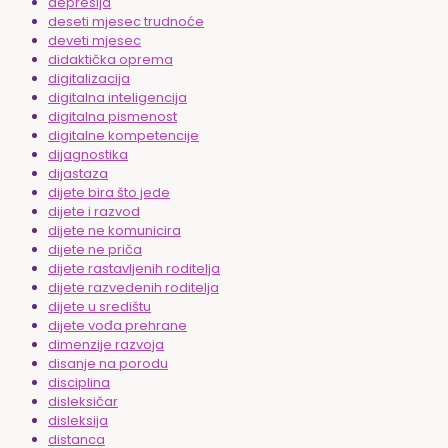
depresija
deseti mjesec trudnoće
deveti mjesec
didaktička oprema
digitalizacija
digitalna inteligencija
digitalna pismenost
digitalne kompetencije
dijagnostika
dijastaza
dijete bira što jede
dijete i razvod
dijete ne komunicira
dijete ne priča
dijete rastavljenih roditelja
dijete razvedenih roditelja
dijete u središtu
dijete vođa prehrane
dimenzije razvoja
disanje na porodu
disciplina
disleksičar
disleksija
distanca