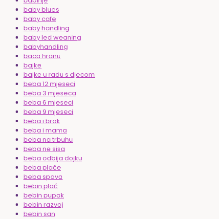
babinje
baby blues
baby cafe
baby handling
baby led weaning
babyhandling
baca hranu
bajke
bajke u radu s djecom
beba 12 mjeseci
beba 3 mjeseca
beba 6 mjeseci
beba 9 mjeseci
beba i brak
beba i mama
beba na trbuhu
beba ne sisa
beba odbija dojku
beba plače
beba spava
bebin plač
bebin pupak
bebin razvoj
bebin san