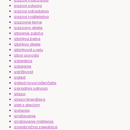
izazovi majčinstva
izazovi odgoja
izazovi odrastanja
izazovi roditeljstva
izazovne teme
izazovno dijete
izbijanje zubića
izbirljiva beba
izbirljivo dijete
izbirljivost u jelu
izbor poroda
izdajalica
izdajanje
izdržljivost
izgled
izgled novorođenčeta
izgradnja odnosa
izlasci
izlasci tinejdžera
izlet s djecom
izolacija
izražavanje
izražavanje mišljenja
izvanbračna zajednica