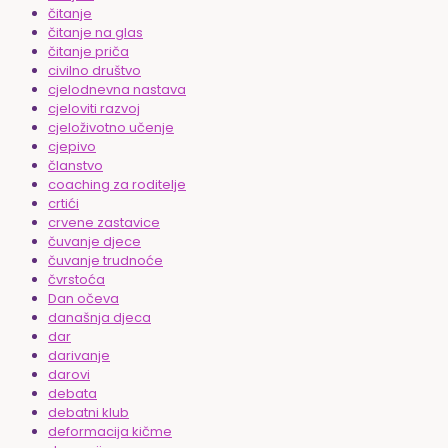
čitanje
čitanje na glas
čitanje priča
civilno društvo
cjelodnevna nastava
cjeloviti razvoj
cjeloživotno učenje
cjepivo
članstvo
coaching za roditelje
crtići
crvene zastavice
čuvanje djece
čuvanje trudnoće
čvrstoća
Dan očeva
današnja djeca
dar
darivanje
darovi
debata
debatni klub
deformacija kičme