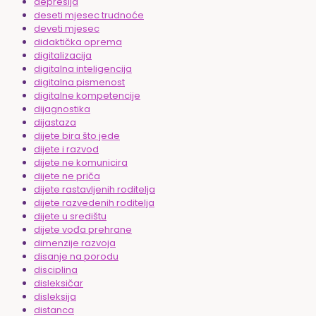
depresija
deseti mjesec trudnoće
deveti mjesec
didaktička oprema
digitalizacija
digitalna inteligencija
digitalna pismenost
digitalne kompetencije
dijagnostika
dijastaza
dijete bira što jede
dijete i razvod
dijete ne komunicira
dijete ne priča
dijete rastavljenih roditelja
dijete razvedenih roditelja
dijete u središtu
dijete vođa prehrane
dimenzije razvoja
disanje na porodu
disciplina
disleksičar
disleksija
distanca