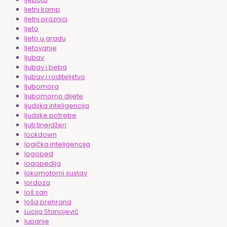
ljetni kamp
ljetni praznici
ljeto
ljeto u gradu
ljetovanje
ljubav
ljubav i beba
ljubav i roditeljstvo
ljubomora
ljubomorno dijete
ljudska inteligencija
ljudske potrebe
ljuti tinejdžeri
lockdown
logička inteligencija
logoped
logopedija
lokomotorni sustav
lordoza
loš san
loša prehrana
Lucija Stanojević
lupanje