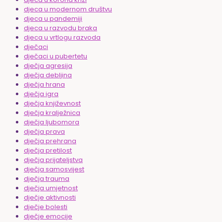
djeca u modernom društvu
djeca u pandemiji
djeca u razvodu braka
djeca u vrtlogu razvoda
dječaci
dječaci u pubertetu
dječja agresija
dječja debljina
dječja hrana
dječja igra
dječja književnost
dječja kralježnica
dječja ljubomora
dječja prava
dječja prehrana
dječja pretilost
dječja prijateljstva
dječja samosvijest
dječja trauma
dječja umjetnost
dječje aktivnosti
dječje bolesti
dječje emocije