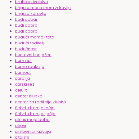
bratsko rivalstvo
briga o mentalnom zdravlju
briga o zdravlju
budi dobar
budi dobra
budi dobro
budući mama i tata
budući roditelji
budućnost
buntovni tinejdžeri
burn out
burne reakcije
burnout
čarolija
carski rez
celulit
centar klubko
centar za roditelje klubko
četvrto tromjesečje
četvrto tromjesječje
ciklus moja beba
ciljevi
čimbenici razvoja
čitaj mi