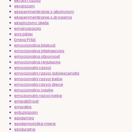
ekrani i razvoj
ekranizam
eksperimentiranje s alkoholom
eksperimentiranje s drogama
eksplozivno dijete
emancipacija
emi pikler
Emina Pršić
emocionalna bliskost
emocionalna inteligencija
emocionalna otpornost
emocionalna regulacija
emocionalni razvoj
emocionalni razvoj adolescenata
emocionalni razvoj bebe
emocionalni razvoj djece
emocionalno nasilje
emozionalni razvoj bebe
empatičnost
empatija
entuzijazam
epidemija
epidemiološke mjere
epiduralna