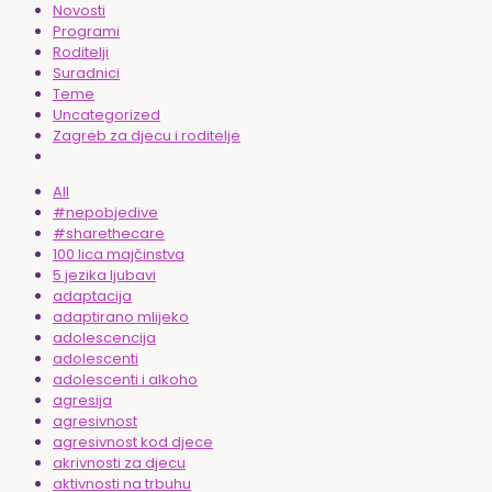
Novosti
Programi
Roditelji
Suradnici
Teme
Uncategorized
Zagreb za djecu i roditelje
All
#nepobjedive
#sharethecare
100 lica majčinstva
5 jezika ljubavi
adaptacija
adaptirano mlijeko
adolescencija
adolescenti
adolescenti i alkoho
agresija
agresivnost
agresivnost kod djece
akrivnosti za djecu
aktivnosti na trbuhu