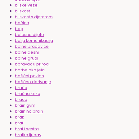
bliske veze
bliskost
bliskost s djetetom
bočica
bog
bolesno dijete
bolja komunikacija
bolne bradavice
bolne desni
bolne grudi
boravak u prirodi
borbe oko jela
božićni poklon
božićno darivanje
braća
bračna kriza
braco
brain gym
brain no brain
brak
brat
brat i sestra
bratka ljubav