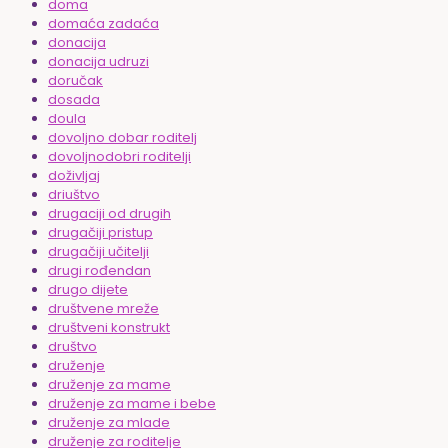
doma
domaća zadaća
donacija
donacija udruzi
doručak
dosada
doula
dovoljno dobar roditelj
dovoljnodobri roditelji
doživljaj
driuštvo
drugaciji od drugih
drugačiji pristup
drugačiji učitelji
drugi rođendan
drugo dijete
društvene mreže
društveni konstrukt
društvo
druženje
druženje za mame
druženje za mame i bebe
druženje za mlade
druženje za roditelje