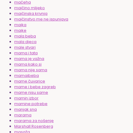
maćeha
majčino mlijeko
majčinska krivnja
majčinstvo me ne ispunjava
majka
majke
mala beba
mala djeca
male stvari
mama i tata
mama je važna
mama kako si
mama nije sama
mamaibeba
mame čuvarice
mame i bebe zagreb
mame nisu same
mamin izbor
mamine potrebe
manjak sna
marama
marama za nošenje
Marshall Rosenberg
masaža