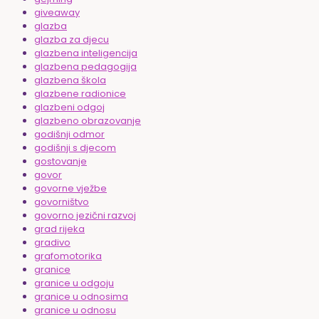
giveaway
glazba
glazba za djecu
glazbena inteligencija
glazbena pedagogija
glazbena škola
glazbene radionice
glazbeni odgoj
glazbeno obrazovanje
godišnji odmor
godišnji s djecom
gostovanje
govor
govorne vježbe
govorništvo
govorno jezični razvoj
grad rijeka
gradivo
grafomotorika
granice
granice u odgoju
granice u odnosima
granice u odnosu