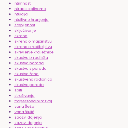
intimnost
intradisciplinarno
intuicija
intuitivno hranjenje
iscrpljenost
isključivanje
iskreno
iskreno o majčinstvu
iskreno o roditeljstvu
iskrivljenje kralježnice
iskustva iz rodilišta
iskustva poroda
iskustva s poroda
iskustva žena
iskustvena radionica
iskustvo poroda
ispiti
istraživanje
itrapersonalni razvoj
Ivana Šešo
ivana štulić
izaozvi dojenja
izazovi dojenja