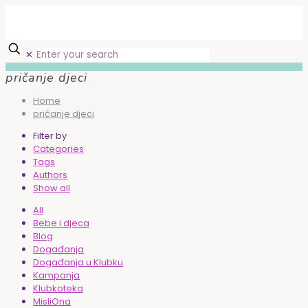
✕
pričanje djeci
Home
pričanje djeci
Filter by
Categories
Tags
Authors
Show all
All
Bebe i djeca
Blog
Događanja
Događanja u Klubku
Kampanja
Klubkoteka
MisliOna