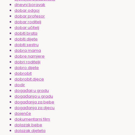
dnevni boravak
dobar odgoj
dobar profesor
dobar roditelj
dobar učitelj
dobiti brata
dobiti dijete
dobiti sestru
dobra mama
dobre namjere
dobri roditelji
dobro dijete
dobrobit
dobrobit djece
dodir
događaji u gradu
događanja u gradu
događanja za bebe
događanja za djecu
dojenče
dokumentarni film
dolazak bebe
dolazak djeteta