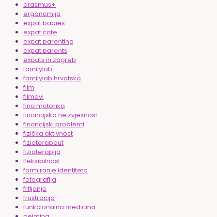
erasmus+
ergonomija
expat babies
expat cafe
expat parenting
expat parents
expats in zagreb
familylab
familylab hrvatska
film
filmovi
fina motorika
financijska neizvjesnost
financijski problemi
fizička aktivnost
fizioterapeut
fizioterapija
fleksibilnost
formiranje identiteta
fotografija
frfljanje
frustracija
funkcionalna medicina
gejming