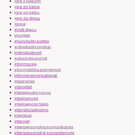
igre s bebom
igre za bebe
igre za bebu
igre za djecu
igrice
imati djecu
imunitet
imunološki sustav
individualni pristup
individualnost
inducirani porod
informacije
informatička pismenost
informirani prisatanak
inspiracija
integritet
intelektualni razvoj
inteligencija
inteligencija tijela
interdisciplinarno
Interliber
internet
interpersonalna komunikacija
interpersonalne kompetencije