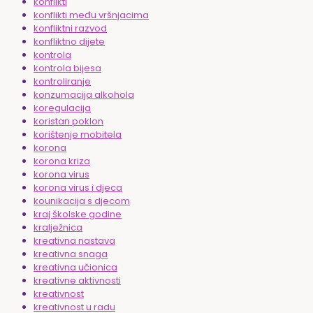
konflikti
konflikti među vršnjacima
konfliktni razvod
konfliktno dijete
kontrola
kontrola bijesa
kontroliranje
konzumacija alkohola
koregulacija
koristan poklon
korištenje mobitela
korona
korona kriza
korona virus
korona virus i djeca
kounikacija s djecom
kraj školske godine
kralježnica
kreativna nastava
kreativna snaga
kreativna učionica
kreativne aktivnosti
kreativnost
kreativnost u radu