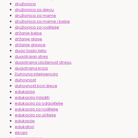
družionica
družionica za djecu
družionica za mame
družionica za mame i bebe
družionica za roditelje
držanje bebe
držanje glave
držanje glavice
dugo toplo ljeto
dugotrajan stres
dugotrajna izloženost stresu
dugotrajna kriza
Duhovna inteligencija
duhovnost
duhovnost kod djece
edukacija
edukacija mladih
edukacija za odgojitelje
edukacija za roditelje
edukacija za učitelje
edukacije
edukatori
ekrani