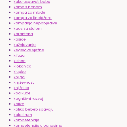
kako uspavati bebu
kamo s bebom
kampa za mlade
kampa za tinejdžere
kampanja nepobjedive
kaos za stolom
karantena
kašice
kažnjavanje
kegelove vježbe
kifoza
kishon
klokanica
klupko
knjiga
književnost
knjižnica
kod kuće
kognitivni razvoj
kolike
koliko bebeb spavaju
kolostrum
kompetencije
kompetencije u odnosima