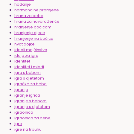
hodanje
hormonalne promjene
hrana za bebe
hrana za novorođenče
hranjenje bočicom
hranjenje djece
hranjenje na bočicu
hvat dojke
ideali majčinstva
ideje za igru
identitet
identitet i mladi
igra s bebom
igra s djetetom
igračke za bebe
igranje
igranje igrica
igranje s bebom
igranje s djetetom
igraonica
igraonica za bebe
igre
igre na trbuhu