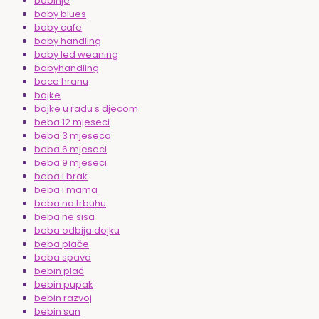
babinje
baby blues
baby cafe
baby handling
baby led weaning
babyhandling
baca hranu
bajke
bajke u radu s djecom
beba 12 mjeseci
beba 3 mjeseca
beba 6 mjeseci
beba 9 mjeseci
beba i brak
beba i mama
beba na trbuhu
beba ne sisa
beba odbija dojku
beba plače
beba spava
bebin plač
bebin pupak
bebin razvoj
bebin san