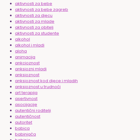
aktivnosti za bebe
aktivnosti za bebe zagreb
aktivnosti za djecu
aktivnosti za mlade
aktivnosti za obitelj
aktivnosti za studente
alkohol
alkohol i mladi
aloha
animacija
ankcioznost
anksiozni mladi
anksioznost
anksioznost kod djece i mladih
anksioznost u trudnoći
art terapija
asertivnost
asocijacije
autentični roditelji
autentičnost
autoritet
babica
babinjača