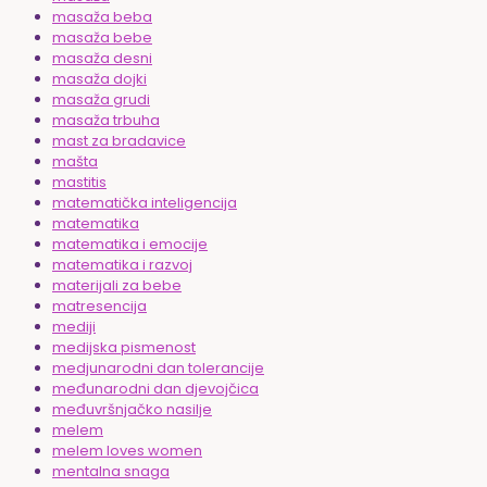
masaža beba
masaža bebe
masaža desni
masaža dojki
masaža grudi
masaža trbuha
mast za bradavice
mašta
mastitis
matematička inteligencija
matematika
matematika i emocije
matematika i razvoj
materijali za bebe
matresencija
mediji
medijska pismenost
medjunarodni dan tolerancije
međunarodni dan djevojčica
međuvršnjačko nasilje
melem
melem loves women
mentalna snaga