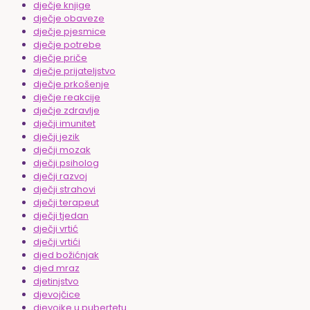
dječje knjige
dječje obaveze
dječje pjesmice
dječje potrebe
dječje priče
dječje prijateljstvo
dječje prkošenje
dječje reakcije
dječje zdravlje
dječji imunitet
dječji jezik
dječji mozak
dječji psiholog
dječji razvoj
dječji strahovi
dječji terapeut
dječji tjedan
dječji vrtić
dječji vrtići
djed božićnjak
djed mraz
djetinjstvo
djevojčice
djevojke u pubertetu