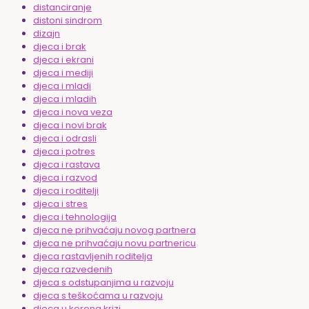
distanciranje
distoni sindrom
dizajn
djeca i brak
djeca i ekrani
djeca i mediji
djeca i mladi
djeca i mladih
djeca i nova veza
djeca i novi brak
djeca i odrasli
djeca i potres
djeca i rastava
djeca i razvod
djeca i roditelji
djeca i stres
djeca i tehnologija
djeca ne prihvaćaju novog partnera
djeca ne prihvaćaju novu partnericu
djeca rastavljenih roditelja
djeca razvedenih
djeca s odstupanjima u razvoju
djeca s teškoćama u razvoju
djeca u korona krizi