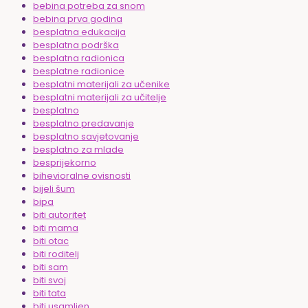
bebina potreba za snom
bebina prva godina
besplatna edukacija
besplatna podrška
besplatna radionica
besplatne radionice
besplatni materijali za učenike
besplatni materijali za učitelje
besplatno
besplatno predavanje
besplatno savjetovanje
besplatno za mlade
besprijekorno
bihevioralne ovisnosti
bijeli šum
bipa
biti autoritet
biti mama
biti otac
biti roditelj
biti sam
biti svoj
biti tata
biti usamljen