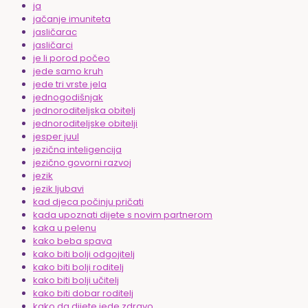
ja
jačanje imuniteta
jasličarac
jasličarci
je li porod počeo
jede samo kruh
jede tri vrste jela
jednogodišnjak
jednoroditeljska obitelj
jednoroditeljske obitelji
jesper juul
jezična inteligencija
jezično govorni razvoj
jezik
jezik ljubavi
kad djeca počinju pričati
kada upoznati dijete s novim partnerom
kaka u pelenu
kako beba spava
kako biti bolji odgojitelj
kako biti bolji roditelj
kako biti bolji učitelj
kako biti dobar roditelj
kako da dijete jede zdravo