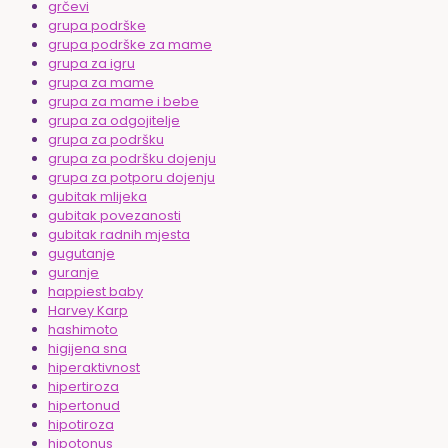
grčevi
grupa podrške
grupa podrške za mame
grupa za igru
grupa za mame
grupa za mame i bebe
grupa za odgojitelje
grupa za podršku
grupa za podršku dojenju
grupa za potporu dojenju
gubitak mlijeka
gubitak povezanosti
gubitak radnih mjesta
gugutanje
guranje
happiest baby
Harvey Karp
hashimoto
higijena sna
hiperaktivnost
hipertiroza
hipertonud
hipotiroza
hipotonus