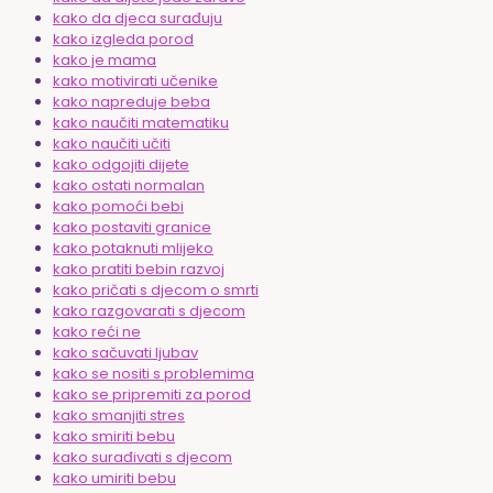
kako da djeca surađuju
kako izgleda porod
kako je mama
kako motivirati učenike
kako napreduje beba
kako naučiti matematiku
kako naučiti učiti
kako odgojiti dijete
kako ostati normalan
kako pomoći bebi
kako postaviti granice
kako potaknuti mlijeko
kako pratiti bebin razvoj
kako pričati s djecom o smrti
kako razgovarati s djecom
kako reći ne
kako sačuvati ljubav
kako se nositi s problemima
kako se pripremiti za porod
kako smanjiti stres
kako smiriti bebu
kako surađivati s djecom
kako umiriti bebu