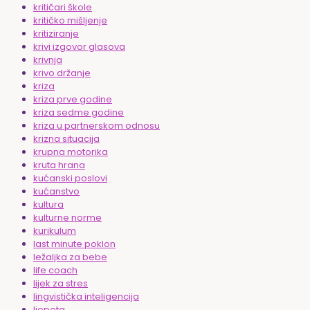
kritičari škole
kritičko mišljenje
kritiziranje
krivi izgovor glasova
krivnja
krivo držanje
kriza
kriza prve godine
kriza sedme godine
kriza u partnerskom odnosu
krizna situacija
krupna motorika
kruta hrana
kućanski poslovi
kućanstvo
kultura
kulturne norme
kurikulum
last minute poklon
ležaljka za bebe
life coach
lijek za stres
lingvistička inteligencija
ljepota