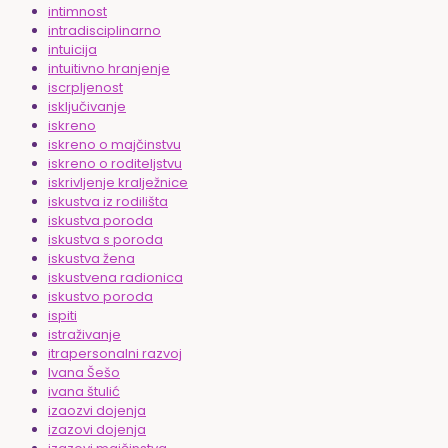
intimnost
intradisciplinarno
intuicija
intuitivno hranjenje
iscrpljenost
isključivanje
iskreno
iskreno o majčinstvu
iskreno o roditeljstvu
iskrivljenje kralježnice
iskustva iz rodilišta
iskustva poroda
iskustva s poroda
iskustva žena
iskustvena radionica
iskustvo poroda
ispiti
istraživanje
itrapersonalni razvoj
Ivana Šešo
ivana štulić
izaozvi dojenja
izazovi dojenja