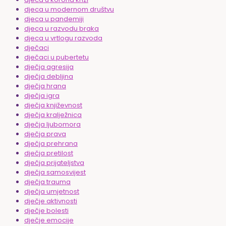
djeca u modernom društvu
djeca u pandemiji
djeca u razvodu braka
djeca u vrtlogu razvoda
dječaci
dječaci u pubertetu
dječja agresija
dječja debljina
dječja hrana
dječja igra
dječja književnost
dječja kralježnica
dječja ljubomora
dječja prava
dječja prehrana
dječja pretilost
dječja prijateljstva
dječja samosvijest
dječja trauma
dječja umjetnost
dječje aktivnosti
dječje bolesti
dječje emocije