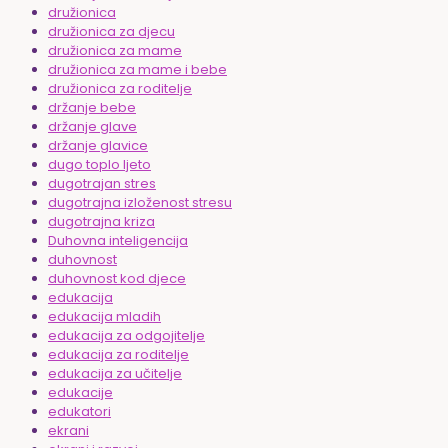
družionica
družionica za djecu
družionica za mame
družionica za mame i bebe
družionica za roditelje
držanje bebe
držanje glave
držanje glavice
dugo toplo ljeto
dugotrajan stres
dugotrajna izloženost stresu
dugotrajna kriza
Duhovna inteligencija
duhovnost
duhovnost kod djece
edukacija
edukacija mladih
edukacija za odgojitelje
edukacija za roditelje
edukacija za učitelje
edukacije
edukatori
ekrani