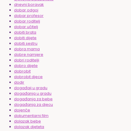
dnevni boravak
dobar odgoj
dobar profesor
dobar roditelj
dobar učitelj
dobiti brata
dobiti dijete
dobiti sestru
dobra mama
dobre namjere
dobri roditelji
dobro dijete
dobrobit
dobrobit djece
dodir
događaji u gradu
događanja u gradu
događanja za bebe
događanja za djecu
dojenče
dokumentarni film
dolazak bebe
dolazak djeteta