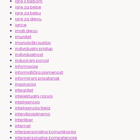
igre s bebom
igre za bebe
igre za bebu
igre za djecu
igrice
imati djecu
imunitet
imunološki sustav
individualni pristup
individualnost
inducirani porod
informacije
informatička pismenost
informirani prisatanak
inspiracija
integritet
intelektualni razvoj
inteligencija
inteligencija tijela
interdisciplinarno
Interliber
internet
interpersonalna komunikacija
interpersonalne kompetencije