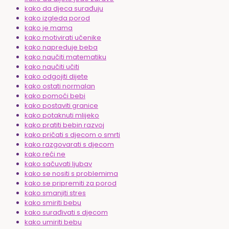
kako da djeca surađuju
kako izgleda porod
kako je mama
kako motivirati učenike
kako napreduje beba
kako naučiti matematiku
kako naučiti učiti
kako odgojiti dijete
kako ostati normalan
kako pomoći bebi
kako postaviti granice
kako potaknuti mlijeko
kako pratiti bebin razvoj
kako pričati s djecom o smrti
kako razgovarati s djecom
kako reći ne
kako sačuvati ljubav
kako se nositi s problemima
kako se pripremiti za porod
kako smanjiti stres
kako smiriti bebu
kako surađivati s djecom
kako umiriti bebu