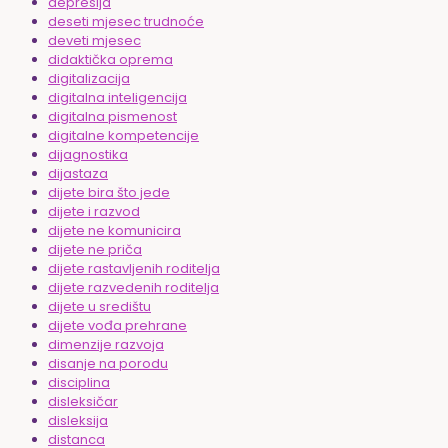
depresija
deseti mjesec trudnoće
deveti mjesec
didaktička oprema
digitalizacija
digitalna inteligencija
digitalna pismenost
digitalne kompetencije
dijagnostika
dijastaza
dijete bira što jede
dijete i razvod
dijete ne komunicira
dijete ne priča
dijete rastavljenih roditelja
dijete razvedenih roditelja
dijete u središtu
dijete vođa prehrane
dimenzije razvoja
disanje na porodu
disciplina
disleksičar
disleksija
distanca