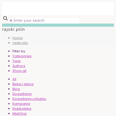
✕
rajski plin
Home
rajski plin
Filter by
Categories
Tags
Authors
Show all
All
Bebe i djeca
Blog
Događanja
Događanja u Klubku
Kampanja
Klubkoteka
MisliOna