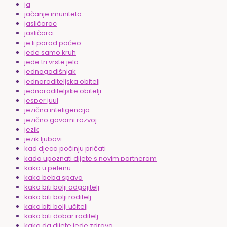
ja
jačanje imuniteta
jasličarac
jasličarci
je li porod počeo
jede samo kruh
jede tri vrste jela
jednogodišnjak
jednoroditeljska obitelj
jednoroditeljske obitelji
jesper juul
jezična inteligencija
jezično govorni razvoj
jezik
jezik ljubavi
kad djeca počinju pričati
kada upoznati dijete s novim partnerom
kaka u pelenu
kako beba spava
kako biti bolji odgojitelj
kako biti bolji roditelj
kako biti bolji učitelj
kako biti dobar roditelj
kako da dijete jede zdravo