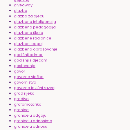
giveaway
glazba
glazba za djecu
glazbena inteligencija
glazbena pedagogija
glazbena škola
glazbene radionice
glazbeni odgoj
glazbeno obrazovanje
godišnji odmor
godišnji s djecom
gostovanje
govor
govorne vježbe
govorništvo
govorno jezični razvoj
grad rijeka
gradivo
grafomotorika
granice
granice u odgoju
granice u odnosima
granice u odnosu