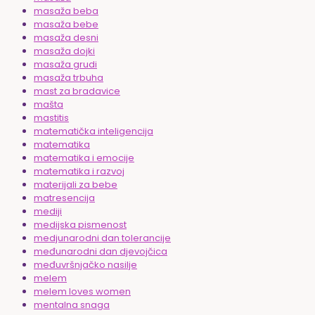
masaža beba
masaža bebe
masaža desni
masaža dojki
masaža grudi
masaža trbuha
mast za bradavice
mašta
mastitis
matematička inteligencija
matematika
matematika i emocije
matematika i razvoj
materijali za bebe
matresencija
mediji
medijska pismenost
medjunarodni dan tolerancije
međunarodni dan djevojčica
međuvršnjačko nasilje
melem
melem loves women
mentalna snaga