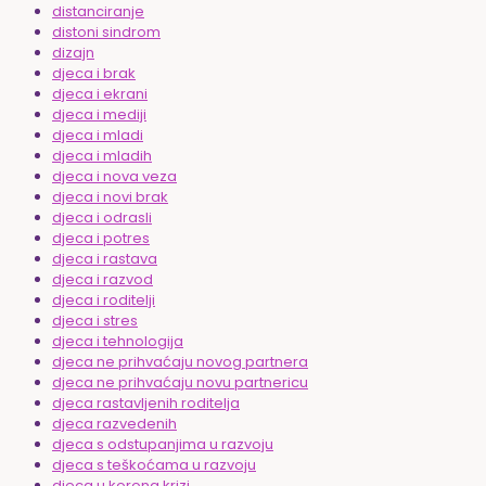
distanciranje
distoni sindrom
dizajn
djeca i brak
djeca i ekrani
djeca i mediji
djeca i mladi
djeca i mladih
djeca i nova veza
djeca i novi brak
djeca i odrasli
djeca i potres
djeca i rastava
djeca i razvod
djeca i roditelji
djeca i stres
djeca i tehnologija
djeca ne prihvaćaju novog partnera
djeca ne prihvaćaju novu partnericu
djeca rastavljenih roditelja
djeca razvedenih
djeca s odstupanjima u razvoju
djeca s teškoćama u razvoju
djeca u korona krizi