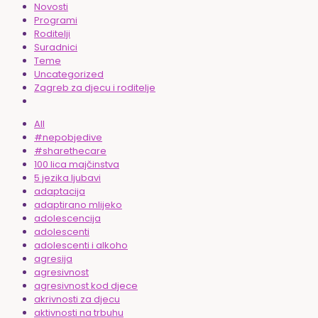
Novosti
Programi
Roditelji
Suradnici
Teme
Uncategorized
Zagreb za djecu i roditelje
All
#nepobjedive
#sharethecare
100 lica majčinstva
5 jezika ljubavi
adaptacija
adaptirano mlijeko
adolescencija
adolescenti
adolescenti i alkoho
agresija
agresivnost
agresivnost kod djece
akrivnosti za djecu
aktivnosti na trbuhu