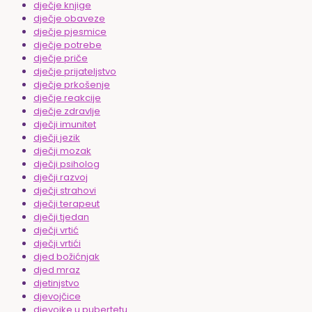
dječje knjige
dječje obaveze
dječje pjesmice
dječje potrebe
dječje priče
dječje prijateljstvo
dječje prkošenje
dječje reakcije
dječje zdravlje
dječji imunitet
dječji jezik
dječji mozak
dječji psiholog
dječji razvoj
dječji strahovi
dječji terapeut
dječji tjedan
dječji vrtić
dječji vrtići
djed božićnjak
djed mraz
djetinjstvo
djevojčice
djevojke u pubertetu