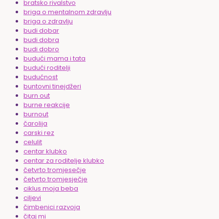
bratsko rivalstvo
briga o mentalnom zdravlju
briga o zdravlju
budi dobar
budi dobra
budi dobro
budući mama i tata
budući roditelji
budućnost
buntovni tinejdžeri
burn out
burne reakcije
burnout
čarolija
carski rez
celulit
centar klubko
centar za roditelje klubko
četvrto tromjesečje
četvrto tromjesječje
ciklus moja beba
ciljevi
čimbenici razvoja
čitaj mi