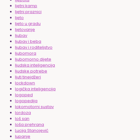
ljetni kamp
ljetni praznici
ljeto
ljeto u gradu
ljetovanje
ljubav
ljubav i beba
ljubav i roditeljstvo
ljubomora
ljubomorno dijete
ljudska inteligencija
ljudske potrebe
ljuti tinejdžeri
lockdown
logička inteligencija
logoped
logopedija
lokomotorni sustav
lordoza
loš san
loša prehrana
Lucija Stanojević
lupanje