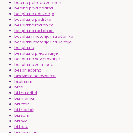
bebina potreba za snom
bebina prva godina
besplatna edukacija
besplatna podrška
besplatna radionica
besplatne radionice
besplatni materijali za učenike
besplatni materijali za učitelje
besplatno
besplatno predavanje
besplatno savjetovanje
besplatno za mlade
besprijekorno
bihevioralne ovisnosti
bijeli šum
bipa
biti autoritet
biti mama
biti otac
biti roditelj
biti sam
biti svoj
biti tata
biti usamljen