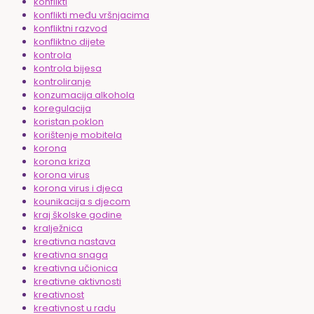
konflikti
konflikti među vršnjacima
konfliktni razvod
konfliktno dijete
kontrola
kontrola bijesa
kontroliranje
konzumacija alkohola
koregulacija
koristan poklon
korištenje mobitela
korona
korona kriza
korona virus
korona virus i djeca
kounikacija s djecom
kraj školske godine
kralježnica
kreativna nastava
kreativna snaga
kreativna učionica
kreativne aktivnosti
kreativnost
kreativnost u radu