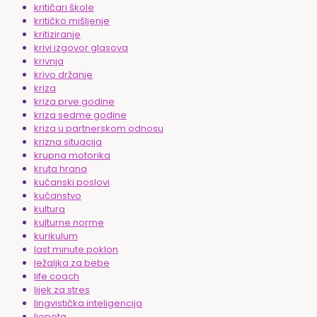
kritičari škole
kritičko mišljenje
kritiziranje
krivi izgovor glasova
krivnja
krivo držanje
kriza
kriza prve godine
kriza sedme godine
kriza u partnerskom odnosu
krizna situacija
krupna motorika
kruta hrana
kućanski poslovi
kućanstvo
kultura
kulturne norme
kurikulum
last minute poklon
ležaljka za bebe
life coach
lijek za stres
lingvistička inteligencija
ljepota