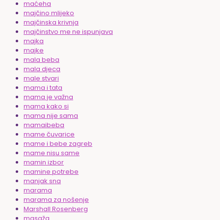
maćeha
majčino mlijeko
majčinska krivnja
majčinstvo me ne ispunjava
majka
majke
mala beba
mala djeca
male stvari
mama i tata
mama je važna
mama kako si
mama nije sama
mamaibeba
mame čuvarice
mame i bebe zagreb
mame nisu same
mamin izbor
mamine potrebe
manjak sna
marama
marama za nošenje
Marshall Rosenberg
masaža