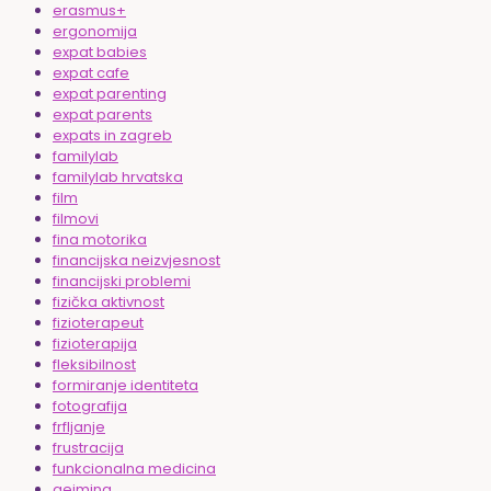
erasmus+
ergonomija
expat babies
expat cafe
expat parenting
expat parents
expats in zagreb
familylab
familylab hrvatska
film
filmovi
fina motorika
financijska neizvjesnost
financijski problemi
fizička aktivnost
fizioterapeut
fizioterapija
fleksibilnost
formiranje identiteta
fotografija
frfljanje
frustracija
funkcionalna medicina
gejming