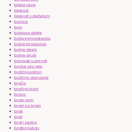
bliske veze
bliskost
bliskost s djetetom
bočica
bog
bolesno dijete
bolja komunikacija
bolne bradavice
bolne desni
bolne grudi
boravak u prirodi
borbe oko jela
božićni poklon
božićno darivanje
braća
bračna kriza
braco
brain gym
brain no brain
brak
brat
brat i sestra
bratka ljubav