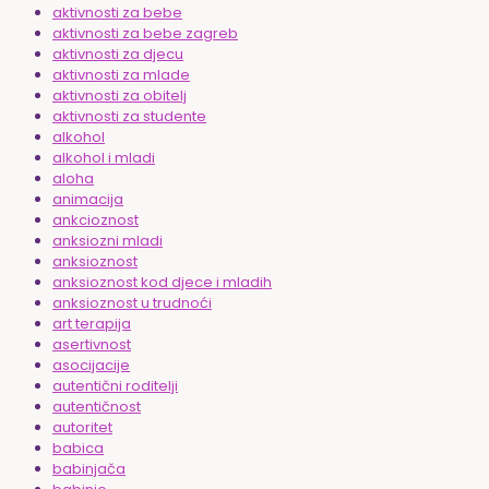
aktivnosti za bebe
aktivnosti za bebe zagreb
aktivnosti za djecu
aktivnosti za mlade
aktivnosti za obitelj
aktivnosti za studente
alkohol
alkohol i mladi
aloha
animacija
ankcioznost
anksiozni mladi
anksioznost
anksioznost kod djece i mladih
anksioznost u trudnoći
art terapija
asertivnost
asocijacije
autentični roditelji
autentičnost
autoritet
babica
babinjača