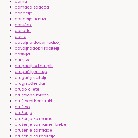
doma
domaća zadaća
donacija
donacija udruzi
doručak
dosada
doula
dovoljno dobar roditelj
dovoljnodobri roditelji
doživljaj
driuštvo
drugaciji od drugih
drugačiji pristup
drugačiji učitelji
drugi rođendan
drugo dijete
društvene mreže
društveni konstrukt
društvo
druženje
druženje za mame
druženje za mame i bebe
druženje za mlade
druženje za roditelje