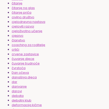
čitanje
čitanje na glas
čitanje priča
civilno društvo
cjelodnevna nastava
cjeloviti razvoj
cjeloživotno učenje
cjepivo
članstvo
coaching za roditelje
crtići
crvene zastavice
čuvanje djece
čuvanje trudnoće
čvrstoća
Dan očeva
današnja djeca
dar
darivanje
darovi
debata
debatni klub
deformacija kičme