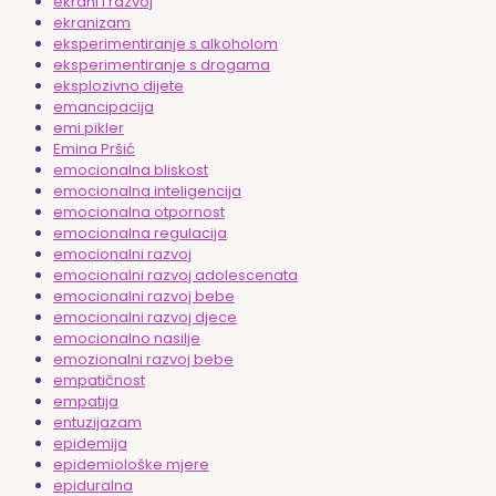
ekrani i razvoj
ekranizam
eksperimentiranje s alkoholom
eksperimentiranje s drogama
eksplozivno dijete
emancipacija
emi pikler
Emina Pršić
emocionalna bliskost
emocionalna inteligencija
emocionalna otpornost
emocionalna regulacija
emocionalni razvoj
emocionalni razvoj adolescenata
emocionalni razvoj bebe
emocionalni razvoj djece
emocionalno nasilje
emozionalni razvoj bebe
empatičnost
empatija
entuzijazam
epidemija
epidemiološke mjere
epiduralna