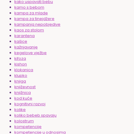
kako uspavati bebu
kamo s bebom
kampa za mlade
kampa za tinejdžere
kampanja nepobjedive
kaos za stolom
karantena
kašice
kažnjavanje
kegelove vježbe
kifoza
kishon
klokanica
klupko
knjiga
književnost
knjižnica
kod kuće
kognitivni razvoj
kolike
koliko bebeb spavaju
kolostrum
kompetencije
kompetencije u odnosima