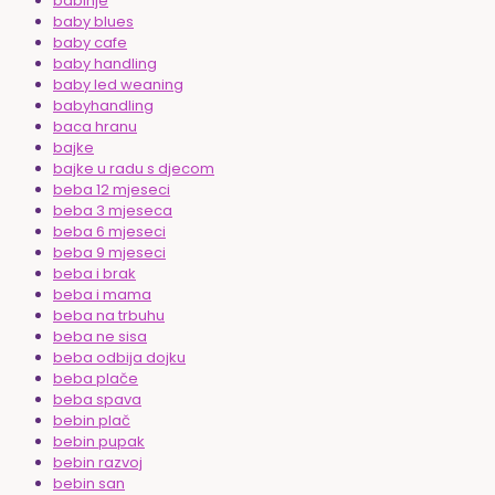
babinje
baby blues
baby cafe
baby handling
baby led weaning
babyhandling
baca hranu
bajke
bajke u radu s djecom
beba 12 mjeseci
beba 3 mjeseca
beba 6 mjeseci
beba 9 mjeseci
beba i brak
beba i mama
beba na trbuhu
beba ne sisa
beba odbija dojku
beba plače
beba spava
bebin plač
bebin pupak
bebin razvoj
bebin san