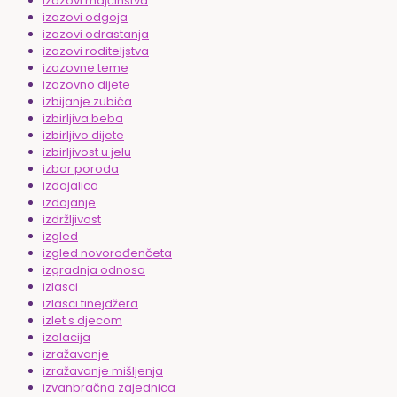
izazovi majčinstva
izazovi odgoja
izazovi odrastanja
izazovi roditeljstva
izazovne teme
izazovno dijete
izbijanje zubića
izbirljiva beba
izbirljivo dijete
izbirljivost u jelu
izbor poroda
izdajalica
izdajanje
izdržljivost
izgled
izgled novorođenčeta
izgradnja odnosa
izlasci
izlasci tinejdžera
izlet s djecom
izolacija
izražavanje
izražavanje mišljenja
izvanbračna zajednica