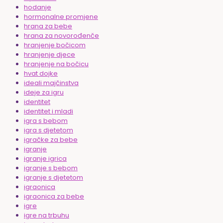
hodanje
hormonalne promjene
hrana za bebe
hrana za novorođenče
hranjenje bočicom
hranjenje djece
hranjenje na bočicu
hvat dojke
ideali majčinstva
ideje za igru
identitet
identitet i mladi
igra s bebom
igra s djetetom
igračke za bebe
igranje
igranje igrica
igranje s bebom
igranje s djetetom
igraonica
igraonica za bebe
igre
igre na trbuhu