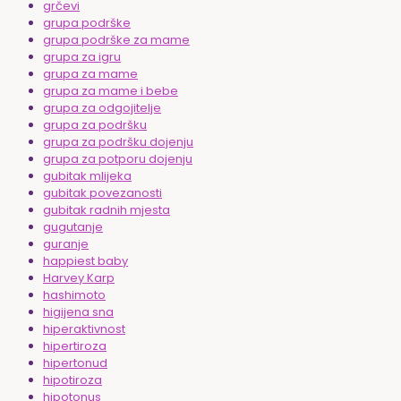
grčevi
grupa podrške
grupa podrške za mame
grupa za igru
grupa za mame
grupa za mame i bebe
grupa za odgojitelje
grupa za podršku
grupa za podršku dojenju
grupa za potporu dojenju
gubitak mlijeka
gubitak povezanosti
gubitak radnih mjesta
gugutanje
guranje
happiest baby
Harvey Karp
hashimoto
higijena sna
hiperaktivnost
hipertiroza
hipertonud
hipotiroza
hipotonus