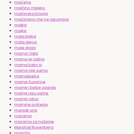
maćeha
majčino mlijeko
majčinska krivnja
majčinstvo me ne ispunjava
majka
majke
mala beba
mala djeca
male stvari
mama i tata
mama je važna
mama kako si
mama nije sama
mamaibeba
mame čuvarice
mame i bebe zagreb
mame nisu same
mamin izbor
mamine potrebe
manjak sna
marama
marama za nošenje
Marshall Rosenberg
masaža