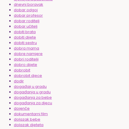
dnevni boravak
dobar odgoj
dobar profesor
dobar roditelj
dobar učitelj
dobiti brata
dobiti dijete
dobiti sestru
dobra mama
dobre namjere
dobri roditelji
dobro dijete
dobrobit
dobrobit djece
dodir
događaji u gradu
događanja u gradu
događanja za bebe
događanja za djecu
dojenče
dokumentarni film
dolazak bebe
dolazak djeteta