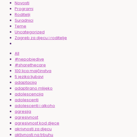
Novosti
Programi
Roditelji
Suradnici
Teme
Uncategorized
Zagreb za djecu i roditelje
All
#nepobjedive
#sharethecare
100 lica majčinstva
5 jezika ljubavi
adaptacija
adaptirano mlijeko
adolescencija
adolescenti
adolescenti i alkoho
agresija
agresivnost
agresivnost kod djece
akrivnosti za djecu
aktivnosti na trbuhu