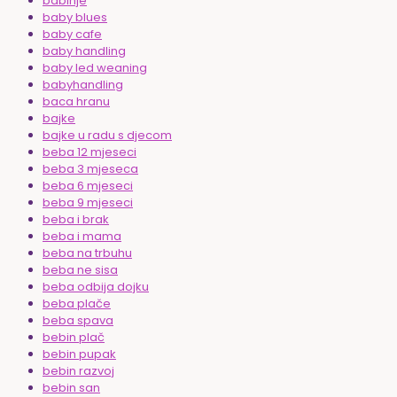
babinje
baby blues
baby cafe
baby handling
baby led weaning
babyhandling
baca hranu
bajke
bajke u radu s djecom
beba 12 mjeseci
beba 3 mjeseca
beba 6 mjeseci
beba 9 mjeseci
beba i brak
beba i mama
beba na trbuhu
beba ne sisa
beba odbija dojku
beba plače
beba spava
bebin plač
bebin pupak
bebin razvoj
bebin san