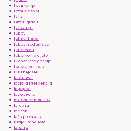
ljetni kamp
ljetni praznici
ljeto
ljeto u gradu
ljetovanje
ljubav
ljubav i beba
ljubav i roditeljstvo
ljubomora
ljubomorno dijete
ljudska inteligencija
ljudske potrebe
ljuti tinejdžeri
lockdown
logička inteligencija
logoped
logopedija
lokomotorni sustav
lordoza
loš san
loša prehrana
Lucija Stanojević
lupanje