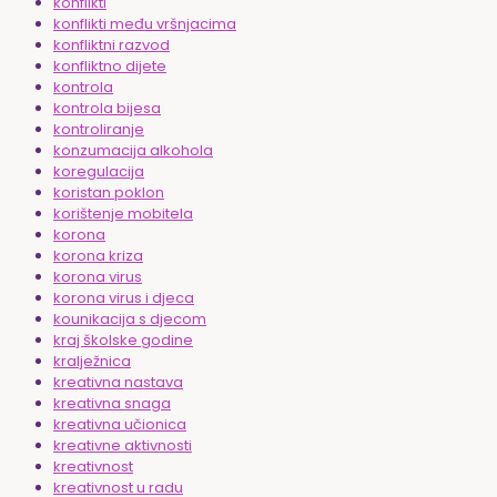
konflikti
konflikti među vršnjacima
konfliktni razvod
konfliktno dijete
kontrola
kontrola bijesa
kontroliranje
konzumacija alkohola
koregulacija
koristan poklon
korištenje mobitela
korona
korona kriza
korona virus
korona virus i djeca
kounikacija s djecom
kraj školske godine
kralježnica
kreativna nastava
kreativna snaga
kreativna učionica
kreativne aktivnosti
kreativnost
kreativnost u radu