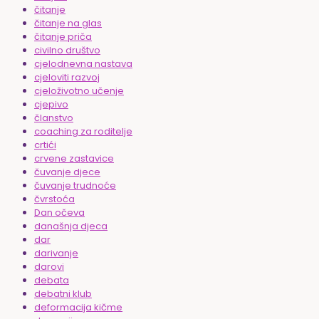
čitanje
čitanje na glas
čitanje priča
civilno društvo
cjelodnevna nastava
cjeloviti razvoj
cjeloživotno učenje
cjepivo
članstvo
coaching za roditelje
crtići
crvene zastavice
čuvanje djece
čuvanje trudnoće
čvrstoća
Dan očeva
današnja djeca
dar
darivanje
darovi
debata
debatni klub
deformacija kičme