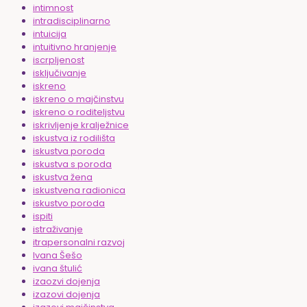
intimnost
intradisciplinarno
intuicija
intuitivno hranjenje
iscrpljenost
isključivanje
iskreno
iskreno o majčinstvu
iskreno o roditeljstvu
iskrivljenje kralježnice
iskustva iz rodilišta
iskustva poroda
iskustva s poroda
iskustva žena
iskustvena radionica
iskustvo poroda
ispiti
istraživanje
itrapersonalni razvoj
Ivana Šešo
ivana štulić
izaozvi dojenja
izazovi dojenja