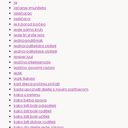
ja
jačanje imuniteta
jasličarac
jasličarci
je li porod počeo
jede samo kruh
jede tri vrste jela
jednogodišnjak
jednoroditeljska obitelj
jednoroditeljske obitelji
jesper juul
jezična inteligencija
jezično govorni razvoj
jezik
jezik ljubavi
kad djeca počinju pričati
kada upoznati dijete s novim partnerom
kaka u pelenu
kako beba spava
kako biti bolji odgojitelj
kako biti bolji roditelj
kako biti bolji učitelj
kako biti dobar roditelj
kako da dijete jede zdravo