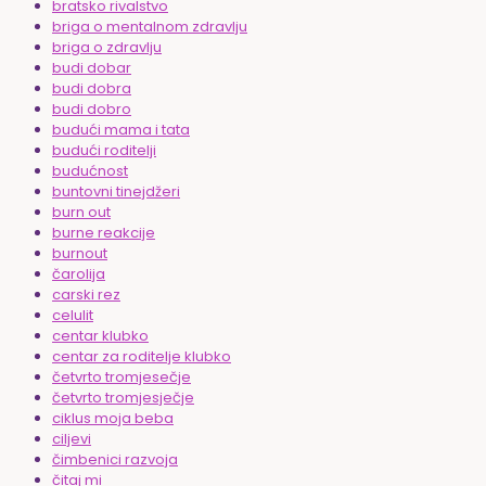
bratsko rivalstvo
briga o mentalnom zdravlju
briga o zdravlju
budi dobar
budi dobra
budi dobro
budući mama i tata
budući roditelji
budućnost
buntovni tinejdžeri
burn out
burne reakcije
burnout
čarolija
carski rez
celulit
centar klubko
centar za roditelje klubko
četvrto tromjesečje
četvrto tromjesječje
ciklus moja beba
ciljevi
čimbenici razvoja
čitaj mi