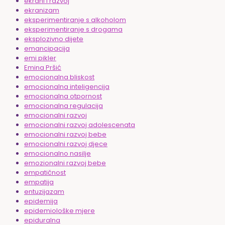
ekrani i razvoj
ekranizam
eksperimentiranje s alkoholom
eksperimentiranje s drogama
eksplozivno dijete
emancipacija
emi pikler
Emina Pršić
emocionalna bliskost
emocionalna inteligencija
emocionalna otpornost
emocionalna regulacija
emocionalni razvoj
emocionalni razvoj adolescenata
emocionalni razvoj bebe
emocionalni razvoj djece
emocionalno nasilje
emozionalni razvoj bebe
empatičnost
empatija
entuzijazam
epidemija
epidemiološke mjere
epiduralna