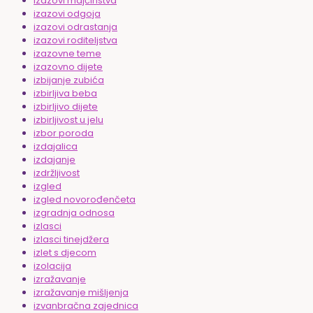
izazovi majčinstva
izazovi odgoja
izazovi odrastanja
izazovi roditeljstva
izazovne teme
izazovno dijete
izbijanje zubića
izbirljiva beba
izbirljivo dijete
izbirljivost u jelu
izbor poroda
izdajalica
izdajanje
izdržljivost
izgled
izgled novorođenčeta
izgradnja odnosa
izlasci
izlasci tinejdžera
izlet s djecom
izolacija
izražavanje
izražavanje mišljenja
izvanbračna zajednica