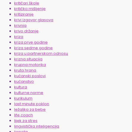
kritičari škole
kritičko mišljenje
kritiziranje
krivi izgovor glasova
krivnja
krivo držanje
kriza
kriza prve godine
kriza sedme godine
kriza u partnerskom odnosu
krizna situacija
krupna motorika
kruta hrana
kućanski poslovi
kućanstvo
kultura
kulturne norme
kurikulum
last minute poklon
ležaljka za bebe
life coach
lijek za stres
lingvistička inteligencija
ljepota