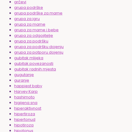
grčevi
grupa podrške
grupa podrške za mame
grupa za igru
grupa za mame
grupa za mame i bebe
grupa za odgojitelje
grupa za podršku
grupa za podršku dojenju
grupa za potporu dojenju
gubitak mlijeka
gubitak povezanosti
gubitak radnih mjesta
gugutanje
guranje
happiest baby
Harvey Karp
hashimoto
higijena sna
hiperaktivnost
hipertiroza
hipertonud
hipotiroza
hipotonus