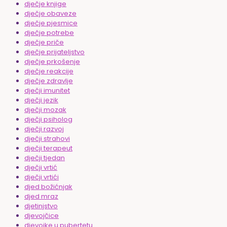
dječje knjige
dječje obaveze
dječje pjesmice
dječje potrebe
dječje priče
dječje prijateljstvo
dječje prkošenje
dječje reakcije
dječje zdravlje
dječji imunitet
dječji jezik
dječji mozak
dječji psiholog
dječji razvoj
dječji strahovi
dječji terapeut
dječji tjedan
dječji vrtić
dječji vrtići
djed božićnjak
djed mraz
djetinjstvo
djevojčice
djevojke u pubertetu