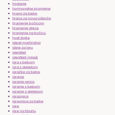
hodanje
hormonalne promjene
hrana za bebe
hrana za novorođenče
hranjenje bočicom
hranjenje djece
hranjenje na bočicu
hvat dojke
ideali majčinstva
ideje za igru
identitet
identitet i mladi
igra s bebom
igra s djetetom
igračke za bebe
igranje
igranje igrica
igranje s bebom
igranje s djetetom
igraonica
igraonica za bebe
igre
igre na trbuhu