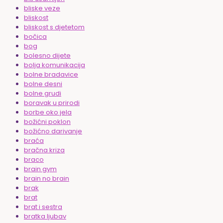
bliske veze
bliskost
bliskost s djetetom
bočica
bog
bolesno dijete
bolja komunikacija
bolne bradavice
bolne desni
bolne grudi
boravak u prirodi
borbe oko jela
božićni poklon
božićno darivanje
braća
bračna kriza
braco
brain gym
brain no brain
brak
brat
brat i sestra
bratka ljubav