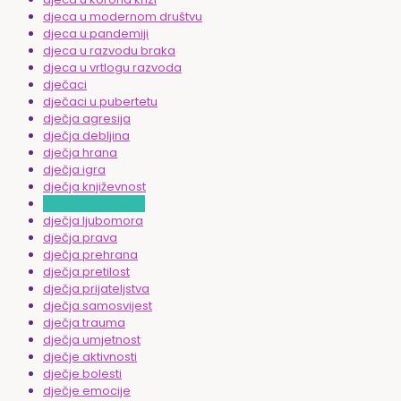
djeca u modernom društvu
djeca u pandemiji
djeca u razvodu braka
djeca u vrtlogu razvoda
dječaci
dječaci u pubertetu
dječja agresija
dječja debljina
dječja hrana
dječja igra
dječja književnost
dječja kralježnica
dječja ljubomora
dječja prava
dječja prehrana
dječja pretilost
dječja prijateljstva
dječja samosvijest
dječja trauma
dječja umjetnost
dječje aktivnosti
dječje bolesti
dječje emocije