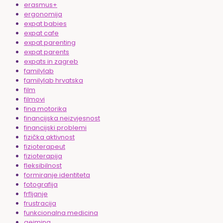
erasmus+
ergonomija
expat babies
expat cafe
expat parenting
expat parents
expats in zagreb
familylab
familylab hrvatska
film
filmovi
fina motorika
financijska neizvjesnost
financijski problemi
fizička aktivnost
fizioterapeut
fizioterapija
fleksibilnost
formiranje identiteta
fotografija
frfljanje
frustracija
funkcionalna medicina
gejming