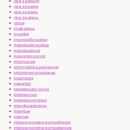
igre s bebom
igre za bebe
igre za bebu
igre za djecu
igrice
imati djecu
imunitet
imunološki sustav
individualni pristup
individualnost
inducirani porod
informacije
informatička pismenost
informirani prisatanak
inspiracija
integritet
intelektualni razvoj
inteligencija
inteligencija tijela
interdisciplinarno
Interliber
internet
interpersonalna komunikacija
interpersonalne kompetencije