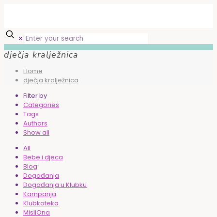
✕
dječja kralježnica
Home
dječja kralježnica
Filter by
Categories
Tags
Authors
Show all
All
Bebe i djeca
Blog
Događanja
Događanja u Klubku
Kampanja
Klubkoteka
MisliOna