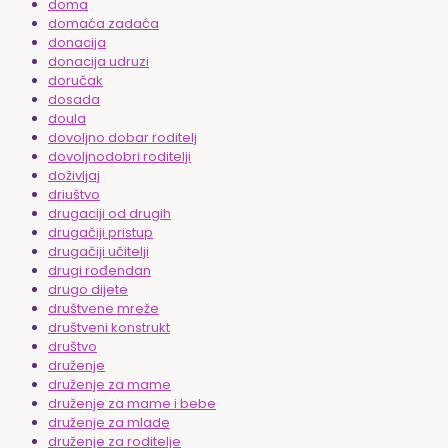
doma
domaća zadaća
donacija
donacija udruzi
doručak
dosada
doula
dovoljno dobar roditelj
dovoljnodobri roditelji
doživljaj
driuštvo
drugaciji od drugih
drugačiji pristup
drugačiji učitelji
drugi rođendan
drugo dijete
društvene mreže
društveni konstrukt
društvo
druženje
druženje za mame
druženje za mame i bebe
druženje za mlade
druženje za roditelje