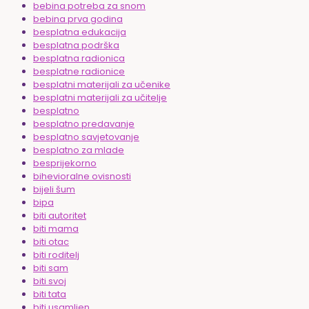
bebina potreba za snom
bebina prva godina
besplatna edukacija
besplatna podrška
besplatna radionica
besplatne radionice
besplatni materijali za učenike
besplatni materijali za učitelje
besplatno
besplatno predavanje
besplatno savjetovanje
besplatno za mlade
besprijekorno
bihevioralne ovisnosti
bijeli šum
bipa
biti autoritet
biti mama
biti otac
biti roditelj
biti sam
biti svoj
biti tata
biti usamljen