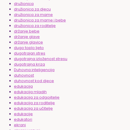
družionica
družionica za djecu
družionica za mame
družionica za mame i bebe
družionica za roditelje
držanje bebe
držanje glave
držanje glavice
dugo toplo ljeto
dugotrajan stres
dugotrajna izloženost stresu
dugotrajna kriza
Duhovna inteligencija
duhovnost
duhovnost kod djece
edukacija
edukacija mladih
edukacija za odgojitelje
edukacija za roditelje
edukacija za učitelje
edukacije
edukatori
ekrani