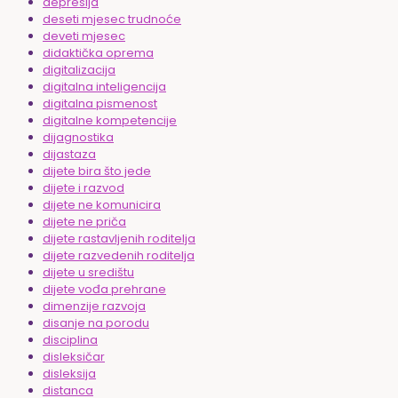
depresija
deseti mjesec trudnoće
deveti mjesec
didaktička oprema
digitalizacija
digitalna inteligencija
digitalna pismenost
digitalne kompetencije
dijagnostika
dijastaza
dijete bira što jede
dijete i razvod
dijete ne komunicira
dijete ne priča
dijete rastavljenih roditelja
dijete razvedenih roditelja
dijete u središtu
dijete vođa prehrane
dimenzije razvoja
disanje na porodu
disciplina
disleksičar
disleksija
distanca