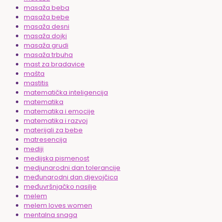
masaža beba
masaža bebe
masaža desni
masaža dojki
masaža grudi
masaža trbuha
mast za bradavice
mašta
mastitis
matematička inteligencija
matematika
matematika i emocije
matematika i razvoj
materijali za bebe
matresencija
mediji
medijska pismenost
medjunarodni dan tolerancije
međunarodni dan djevojčica
međuvršnjačko nasilje
melem
melem loves women
mentalna snaga