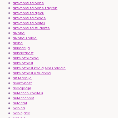
aktivnosti za bebe
aktivnosti za bebe zagreb
aktivnosti za djecu
aktivnosti za mlade
aktivnosti za obitelj
aktivnosti za studente
alkohol
alkohol i mladi
aloha
animacija
ankcioznost
anksiozni mladi
anksioznost
anksioznost kod djece i mladih
anksioznost u trudnoći
art terapija
asertivnost
asocijacije
autentični roditelji
autentičnost
autoritet
babica
babinjača