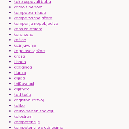
kako uspavati bebu
kamo s bebom
kampa za mlade
kampa za tinejdžere
kampanja nepobjedive
kaos za stolom
karantena
kašice
kažnjavanje
kegelove vježbe
kifoza
kishon
klokanica
klupko
knjiga
književnost
knjižnica
kod kuće
kognitivni razvoj
kolike
koliko bebeb spavaju
kolostrum
kompetencije
kompetencije u odnosima