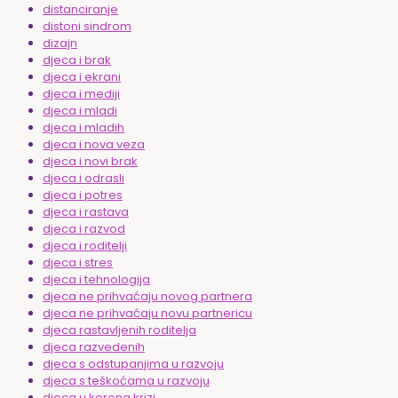
distanciranje
distoni sindrom
dizajn
djeca i brak
djeca i ekrani
djeca i mediji
djeca i mladi
djeca i mladih
djeca i nova veza
djeca i novi brak
djeca i odrasli
djeca i potres
djeca i rastava
djeca i razvod
djeca i roditelji
djeca i stres
djeca i tehnologija
djeca ne prihvaćaju novog partnera
djeca ne prihvaćaju novu partnericu
djeca rastavljenih roditelja
djeca razvedenih
djeca s odstupanjima u razvoju
djeca s teškoćama u razvoju
djeca u korona krizi