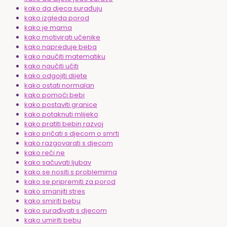
kako da djeca surađuju
kako izgleda porod
kako je mama
kako motivirati učenike
kako napreduje beba
kako naučiti matematiku
kako naučiti učiti
kako odgojiti dijete
kako ostati normalan
kako pomoći bebi
kako postaviti granice
kako potaknuti mlijeko
kako pratiti bebin razvoj
kako pričati s djecom o smrti
kako razgovarati s djecom
kako reći ne
kako sačuvati ljubav
kako se nositi s problemima
kako se pripremiti za porod
kako smanjiti stres
kako smiriti bebu
kako surađivati s djecom
kako umiriti bebu