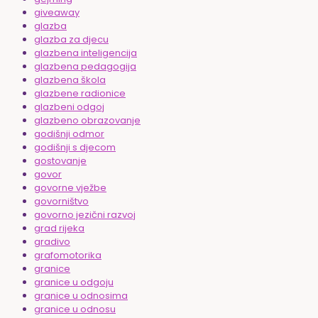
giveaway
glazba
glazba za djecu
glazbena inteligencija
glazbena pedagogija
glazbena škola
glazbene radionice
glazbeni odgoj
glazbeno obrazovanje
godišnji odmor
godišnji s djecom
gostovanje
govor
govorne vježbe
govorništvo
govorno jezični razvoj
grad rijeka
gradivo
grafomotorika
granice
granice u odgoju
granice u odnosima
granice u odnosu