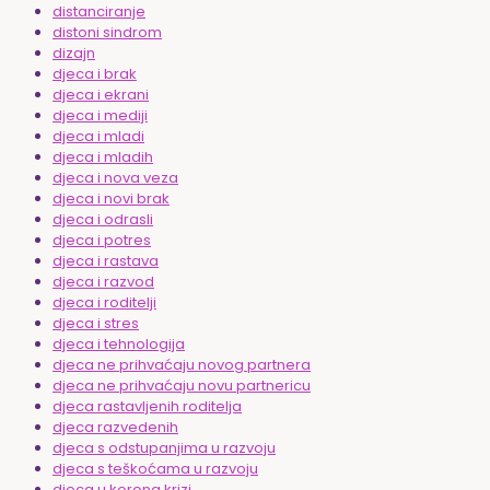
distanciranje
distoni sindrom
dizajn
djeca i brak
djeca i ekrani
djeca i mediji
djeca i mladi
djeca i mladih
djeca i nova veza
djeca i novi brak
djeca i odrasli
djeca i potres
djeca i rastava
djeca i razvod
djeca i roditelji
djeca i stres
djeca i tehnologija
djeca ne prihvaćaju novog partnera
djeca ne prihvaćaju novu partnericu
djeca rastavljenih roditelja
djeca razvedenih
djeca s odstupanjima u razvoju
djeca s teškoćama u razvoju
djeca u korona krizi