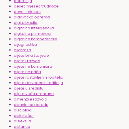
depresija
deseti mjesec trudnoće
deveti mjesec
didaktička oprema
digitalizacija
digitalna inteligencija
digitalna pismenost
digitalne kompetencije
dijagnostika
dijastaza
dijete bira što jede
dijete i razvod
dijete ne komunicira
dijete ne priča
dijete rastavljenih roditelja
dijete razvedenih roditelja
dijete u središtu
dijete vođa prehrane
dimenzije razvoja
disanje na porodu
disciplina
disleksičar
disleksija
distanca