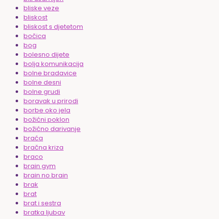
bliske veze
bliskost
bliskost s djetetom
bočica
bog
bolesno dijete
bolja komunikacija
bolne bradavice
bolne desni
bolne grudi
boravak u prirodi
borbe oko jela
božićni poklon
božićno darivanje
braća
bračna kriza
braco
brain gym
brain no brain
brak
brat
brat i sestra
bratka ljubav