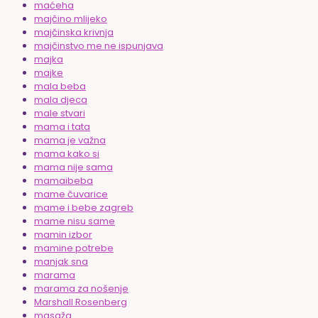
maćeha
majčino mlijeko
majčinska krivnja
majčinstvo me ne ispunjava
majka
majke
mala beba
mala djeca
male stvari
mama i tata
mama je važna
mama kako si
mama nije sama
mamaibeba
mame čuvarice
mame i bebe zagreb
mame nisu same
mamin izbor
mamine potrebe
manjak sna
marama
marama za nošenje
Marshall Rosenberg
masaža