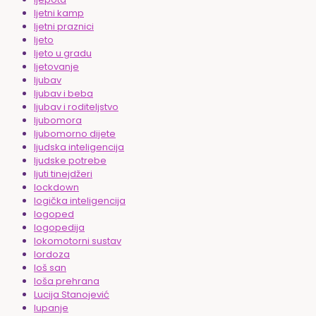
ljetni kamp
ljetni praznici
ljeto
ljeto u gradu
ljetovanje
ljubav
ljubav i beba
ljubav i roditeljstvo
ljubomora
ljubomorno dijete
ljudska inteligencija
ljudske potrebe
ljuti tinejdžeri
lockdown
logička inteligencija
logoped
logopedija
lokomotorni sustav
lordoza
loš san
loša prehrana
Lucija Stanojević
lupanje