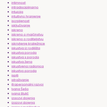
intimnost
intradisciplinarno
intuicija
intuitivno hranjenje
iscrpljenost
isključivanje
iskreno
iskreno o majčinstvu
iskreno o roditeljstvu
iskrivljenje kralježnice
iskustva iz rodilišta
iskustva poroda
iskustva s poroda
iskustva žena
iskustvena radionica
iskustvo poroda
ispiti
istraživanje
itrapersonalni razvoj
Ivana Šešo
ivana štulić
izaozvi dojenja
izazovi dojenja