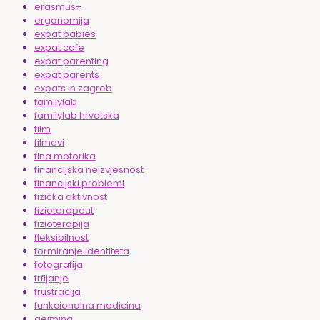
erasmus+
ergonomija
expat babies
expat cafe
expat parenting
expat parents
expats in zagreb
familylab
familylab hrvatska
film
filmovi
fina motorika
financijska neizvjesnost
financijski problemi
fizička aktivnost
fizioterapeut
fizioterapija
fleksibilnost
formiranje identiteta
fotografija
frfljanje
frustracija
funkcionalna medicina
gejming