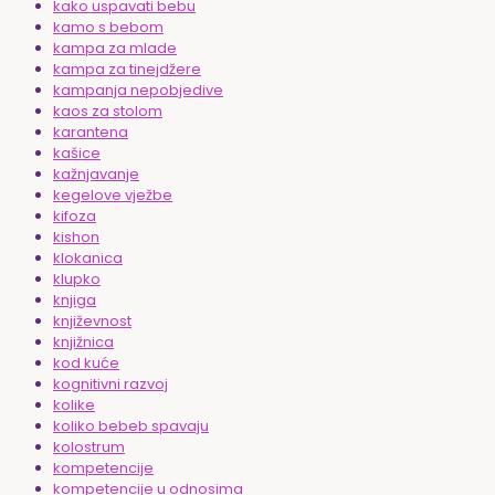
kako uspavati bebu
kamo s bebom
kampa za mlade
kampa za tinejdžere
kampanja nepobjedive
kaos za stolom
karantena
kašice
kažnjavanje
kegelove vježbe
kifoza
kishon
klokanica
klupko
knjiga
književnost
knjižnica
kod kuće
kognitivni razvoj
kolike
koliko bebeb spavaju
kolostrum
kompetencije
kompetencije u odnosima