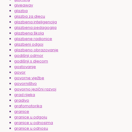
giveaway
glazba
glazba za djecu
glazbena inteligencija
glazbena pedagogija
glazbena škola
glazbene radionice
glazbeni odgoj
glazbeno obrazovanje
godišnji odmor
godišnji s djecom
gostovanje
govor
govorne vježbe
govorništvo
govorno jezični razvoj
grad rijeka
gradivo
grafomotorika
granice
granice u odgoju
granice u odnosima
granice u odnosu