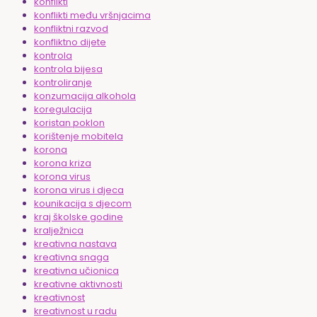
konflikti
konflikti među vršnjacima
konfliktni razvod
konfliktno dijete
kontrola
kontrola bijesa
kontroliranje
konzumacija alkohola
koregulacija
koristan poklon
korištenje mobitela
korona
korona kriza
korona virus
korona virus i djeca
kounikacija s djecom
kraj školske godine
kralježnica
kreativna nastava
kreativna snaga
kreativna učionica
kreativne aktivnosti
kreativnost
kreativnost u radu