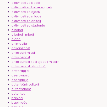
aktivnosti za bebe
aktivnosti za bebe zagreb
aktivnosti za djecu
aktivnosti za mlade
aktivnosti za obitelj
aktivnosti za studente
alkohol
alkohol i mladi
aloha
animacija
ankcioznost
anksiozni mladi
anksioznost
anksioznost kod djece i mladih
anksioznost u trudnoći
art terapija
asertivnost
asocijacije
autentični roditelji
autentičnost
autoritet
babica
babinjača