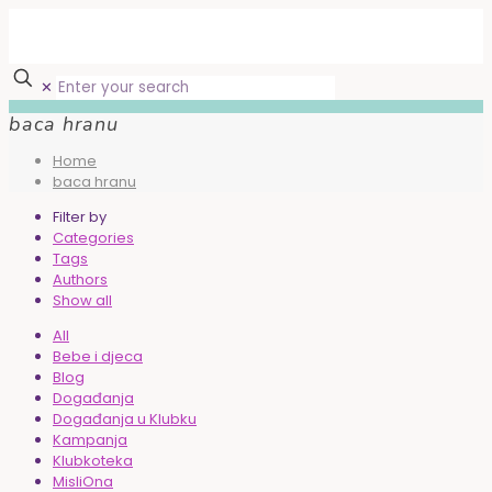
✕
baca hranu
Home
baca hranu
Filter by
Categories
Tags
Authors
Show all
All
Bebe i djeca
Blog
Događanja
Događanja u Klubku
Kampanja
Klubkoteka
MisliOna