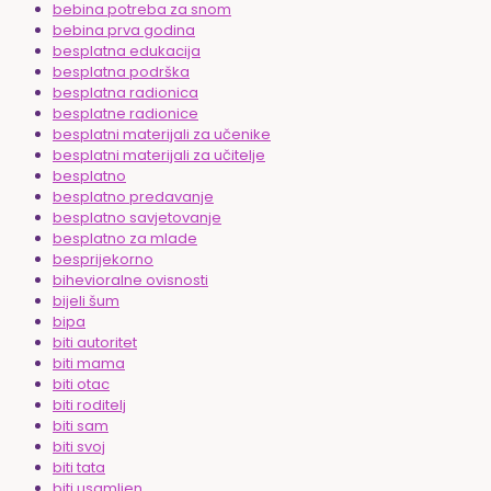
bebina potreba za snom
bebina prva godina
besplatna edukacija
besplatna podrška
besplatna radionica
besplatne radionice
besplatni materijali za učenike
besplatni materijali za učitelje
besplatno
besplatno predavanje
besplatno savjetovanje
besplatno za mlade
besprijekorno
bihevioralne ovisnosti
bijeli šum
bipa
biti autoritet
biti mama
biti otac
biti roditelj
biti sam
biti svoj
biti tata
biti usamljen