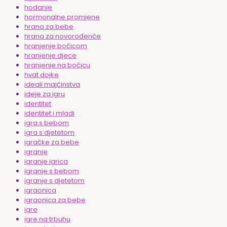
hodanje
hormonalne promjene
hrana za bebe
hrana za novorođenče
hranjenje bočicom
hranjenje djece
hranjenje na bočicu
hvat dojke
ideali majčinstva
ideje za igru
identitet
identitet i mladi
igra s bebom
igra s djetetom
igračke za bebe
igranje
igranje igrica
igranje s bebom
igranje s djetetom
igraonica
igraonica za bebe
igre
igre na trbuhu