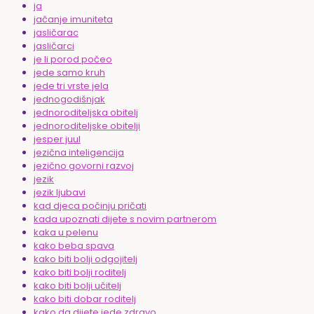
ja
jačanje imuniteta
jasličarac
jasličarci
je li porod počeo
jede samo kruh
jede tri vrste jela
jednogodišnjak
jednoroditeljska obitelj
jednoroditeljske obitelji
jesper juul
jezična inteligencija
jezično govorni razvoj
jezik
jezik ljubavi
kad djeca počinju pričati
kada upoznati dijete s novim partnerom
kaka u pelenu
kako beba spava
kako biti bolji odgojitelj
kako biti bolji roditelj
kako biti bolji učitelj
kako biti dobar roditelj
kako da dijete jede zdravo