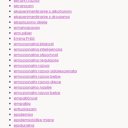
ekrani i razvoj
ekranizam
eksperimentiranje s alkoholom
eksperimentiranje s drogama
eksplozivno dijete
emancipacija
emi pikler
Emina Pršić
emocionalna bliskost
emocionalna inteligencija
emocionalna otpornost
emocionalna regulacija
emocionalni razvoj
emocionalni razvoj adolescenata
emocionalni razvoj bebe
emocionalni razvoj djece
emocionalno nasilje
emozionalni razvoj bebe
empatičnost
empatija
entuzijazam
epidemija
epidemiološke mjere
epiduralna