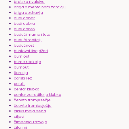
bratsko rivalstvo
briga o mentalnom zdravlju
briga o zdravlju
budi dobar
budi dobra
budi dobro
budući mama i tata
budući roditelji
budućnost
buntovni tinejdžeri
burn out
burne reakcije
burnout
čarolija
carski rez
celulit
centar klubko
centar za roditelje klubko
četvrto tromjesečje
četvrto tromjesječje
ciklus moja beba
ciljevi
čimbenici razvoja
čitaj mi