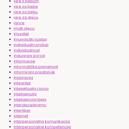
igre s bebom
igre za bebe
igre za bebu
igre za djecu
igrice
imati djecu
imunitet
imunološki sustav
individualni pristup
individualnost
inducirani porod
informacije
informatička pismenost
informirani prisatanak
inspiracija
integritet
intelektualni razvoj
inteligencija
inteligencija tijela
interdisciplinarno
Interliber
internet
interpersonalna komunikacija
interpersonalne kompetencije