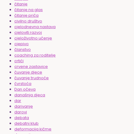
čitanje
čitanje na glas
čitanje priča
civilno društvo
cjelodnevna nastava
cjeloviti razvoj
cjeloživotno učenje
cjepivo
članstvo
coaching za roditelje
crtići
crvene zastavice
čuvanje djece
čuvanje trudnoće
čvrstoća
Dan očeva
današnja djeca
dar
darivanje
darovi
debata
debatni klub
deformacija kičme