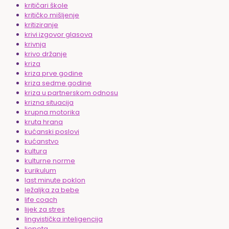
kritičari škole
kritičko mišljenje
kritiziranje
krivi izgovor glasova
krivnja
krivo držanje
kriza
kriza prve godine
kriza sedme godine
kriza u partnerskom odnosu
krizna situacija
krupna motorika
kruta hrana
kućanski poslovi
kućanstvo
kultura
kulturne norme
kurikulum
last minute poklon
ležaljka za bebe
life coach
lijek za stres
lingvistička inteligencija
ljepota