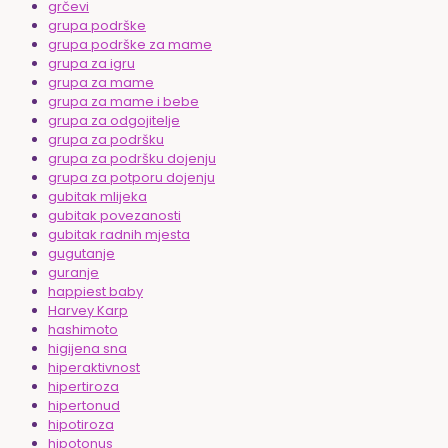
grčevi
grupa podrške
grupa podrške za mame
grupa za igru
grupa za mame
grupa za mame i bebe
grupa za odgojitelje
grupa za podršku
grupa za podršku dojenju
grupa za potporu dojenju
gubitak mlijeka
gubitak povezanosti
gubitak radnih mjesta
gugutanje
guranje
happiest baby
Harvey Karp
hashimoto
higijena sna
hiperaktivnost
hipertiroza
hipertonud
hipotiroza
hipotonus