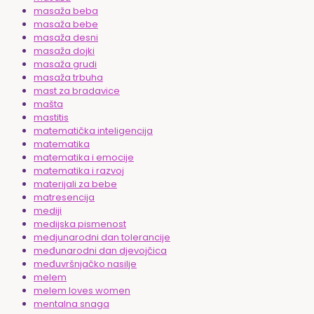
masaža beba
masaža bebe
masaža desni
masaža dojki
masaža grudi
masaža trbuha
mast za bradavice
mašta
mastitis
matematička inteligencija
matematika
matematika i emocije
matematika i razvoj
materijali za bebe
matresencija
mediji
medijska pismenost
medjunarodni dan tolerancije
međunarodni dan djevojčica
međuvršnjačko nasilje
melem
melem loves women
mentalna snaga