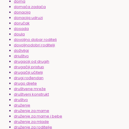
doma
domaća zadaća
donacija
donacija udruzi
doručak
dosada
doula
dovoljno dobar roditelj
dovoljnodobri roditelji
doživljaj
driuštvo
drugaciji od drugih
drugačiji pristup
drugačiji učitelji
drugi rođendan
drugo dijete
društvene mreže
društveni konstrukt
društvo
druženje
druženje za mame
druženje za mame i bebe
druženje za mlade
druženje za roditelje