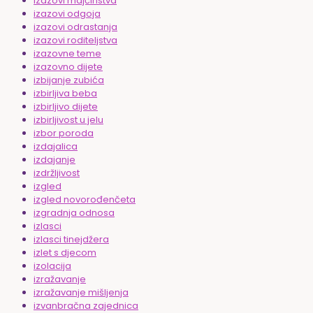
izazovi majčinstva
izazovi odgoja
izazovi odrastanja
izazovi roditeljstva
izazovne teme
izazovno dijete
izbijanje zubića
izbirljiva beba
izbirljivo dijete
izbirljivost u jelu
izbor poroda
izdajalica
izdajanje
izdržljivost
izgled
izgled novorođenčeta
izgradnja odnosa
izlasci
izlasci tinejdžera
izlet s djecom
izolacija
izražavanje
izražavanje mišljenja
izvanbračna zajednica