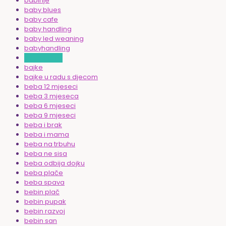
babinje
baby blues
baby cafe
baby handling
baby led weaning
babyhandling
baca hranu
bajke
bajke u radu s djecom
beba 12 mjeseci
beba 3 mjeseca
beba 6 mjeseci
beba 9 mjeseci
beba i brak
beba i mama
beba na trbuhu
beba ne sisa
beba odbija dojku
beba plače
beba spava
bebin plač
bebin pupak
bebin razvoj
bebin san