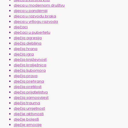
djeca u modernom društvu
djeca u pandemiji
djeca u razvodu braka
djeca u vrtlogu razvoda
dječaci
dječaci u pubertetu
dječja agresija
dječja debljina
dječja hrana
dječja igra
dječja književnost
dječja kralježnica
dječja ljubomora
dječja prava
dječja prehrana
dječja pretilost
dječja prijateljstva
dječja samosvijest
dječja trauma
dječja umjetnost
dječje aktivnosti
dječje bolesti
dječje emocije