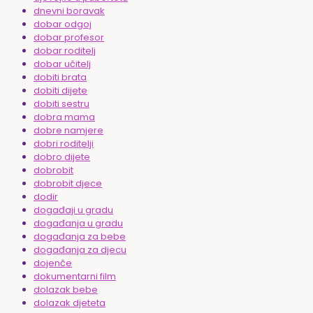
dnevni boravak
dobar odgoj
dobar profesor
dobar roditelj
dobar učitelj
dobiti brata
dobiti dijete
dobiti sestru
dobra mama
dobre namjere
dobri roditelji
dobro dijete
dobrobit
dobrobit djece
dodir
događaji u gradu
događanja u gradu
događanja za bebe
događanja za djecu
dojenče
dokumentarni film
dolazak bebe
dolazak djeteta