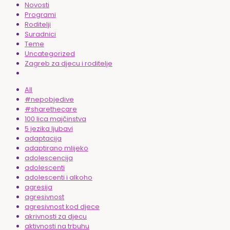
Novosti
Programi
Roditelji
Suradnici
Teme
Uncategorized
Zagreb za djecu i roditelje
All
#nepobjedive
#sharethecare
100 lica majčinstva
5 jezika ljubavi
adaptacija
adaptirano mlijeko
adolescencija
adolescenti
adolescenti i alkoho
agresija
agresivnost
agresivnost kod djece
akrivnosti za djecu
aktivnosti na trbuhu