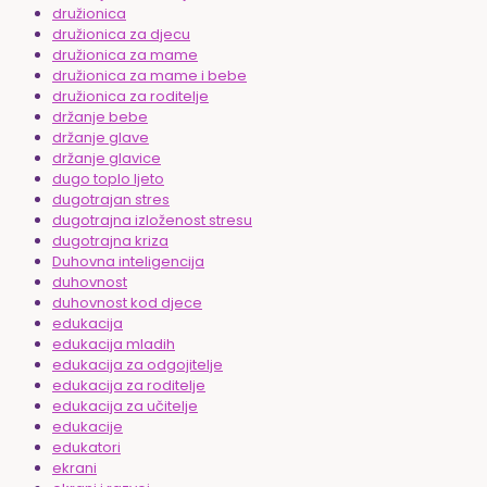
družionica
družionica za djecu
družionica za mame
družionica za mame i bebe
družionica za roditelje
držanje bebe
držanje glave
držanje glavice
dugo toplo ljeto
dugotrajan stres
dugotrajna izloženost stresu
dugotrajna kriza
Duhovna inteligencija
duhovnost
duhovnost kod djece
edukacija
edukacija mladih
edukacija za odgojitelje
edukacija za roditelje
edukacija za učitelje
edukacije
edukatori
ekrani