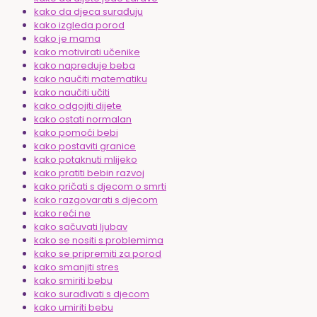
kako da djeca surađuju
kako izgleda porod
kako je mama
kako motivirati učenike
kako napreduje beba
kako naučiti matematiku
kako naučiti učiti
kako odgojiti dijete
kako ostati normalan
kako pomoći bebi
kako postaviti granice
kako potaknuti mlijeko
kako pratiti bebin razvoj
kako pričati s djecom o smrti
kako razgovarati s djecom
kako reći ne
kako sačuvati ljubav
kako se nositi s problemima
kako se pripremiti za porod
kako smanjiti stres
kako smiriti bebu
kako surađivati s djecom
kako umiriti bebu