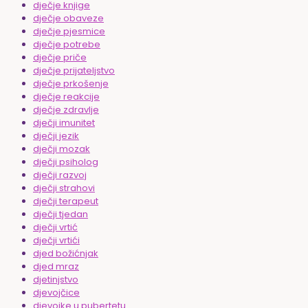
dječje knjige
dječje obaveze
dječje pjesmice
dječje potrebe
dječje priče
dječje prijateljstvo
dječje prkošenje
dječje reakcije
dječje zdravlje
dječji imunitet
dječji jezik
dječji mozak
dječji psiholog
dječji razvoj
dječji strahovi
dječji terapeut
dječji tjedan
dječji vrtić
dječji vrtići
djed božićnjak
djed mraz
djetinjstvo
djevojčice
djevojke u pubertetu