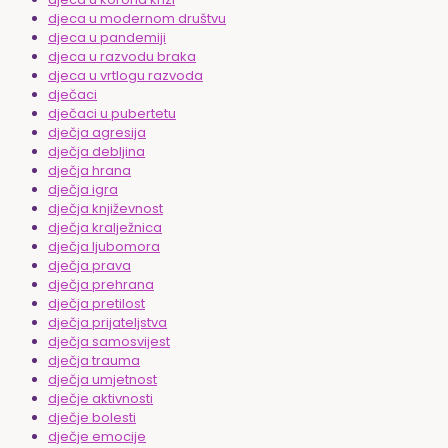
djeca u modernom društvu
djeca u pandemiji
djeca u razvodu braka
djeca u vrtlogu razvoda
dječaci
dječaci u pubertetu
dječja agresija
dječja debljina
dječja hrana
dječja igra
dječja književnost
dječja kralježnica
dječja ljubomora
dječja prava
dječja prehrana
dječja pretilost
dječja prijateljstva
dječja samosvijest
dječja trauma
dječja umjetnost
dječje aktivnosti
dječje bolesti
dječje emocije