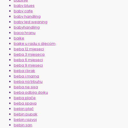
babinje
baby blues
baby cafe
baby handling
baby led weaning
babyhandling
baca hranu
bajke
bajke u radu s djecom
beba 12 mjeseci
beba 3 mjeseca
beba 6 mjeseci
beba 9 mjeseci
beba i brak
beba i mama
beba na trbuhu
beba ne sisa
beba odbija dojku
beba plače
beba spava
bebin plač
bebin pupak
bebin razvoj
bebin san