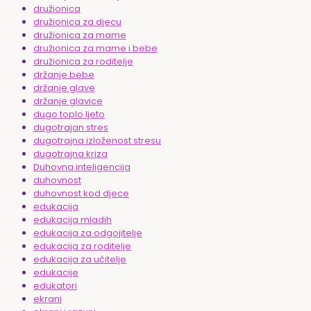
družionica
družionica za djecu
družionica za mame
družionica za mame i bebe
družionica za roditelje
držanje bebe
držanje glave
držanje glavice
dugo toplo ljeto
dugotrajan stres
dugotrajna izloženost stresu
dugotrajna kriza
Duhovna inteligencija
duhovnost
duhovnost kod djece
edukacija
edukacija mladih
edukacija za odgojitelje
edukacija za roditelje
edukacija za učitelje
edukacije
edukatori
ekrani