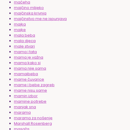
maćeha
majčino mlijeko
majčinska krivnja
majčinstvo me ne ispunjava
majka
majke
mala beba
mala djeca
male stvari
mama i tata
mama je važna
mama kako si
mama nije sama
mamaibeba
mame čuvarice
mame i bebe zagreb
mame nisu same
mamin izbor
mamine potrebe
manjak sna
marama
marama za nošenje
Marshall Rosenberg
masaža