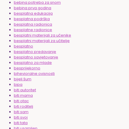
bebina potreba za snom
bebina prva godina
besplatna edukacija
besplatna podrška
besplatna radionica
besplatne radionice
besplatni materijali za učenike
besplatni materijali za učitelje
besplatno
besplatno predavanje
besplatno savjetovanje
besplatno za mlade
besprijekorno
bihevioralne ovisnosti
bijeli šum
bipa
biti autoritet
biti mama
biti otac
biti roditelj
biti sam
biti svoj
biti tata
biti usamljen