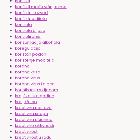
konflikti
konflikti među vršnjacima
konfliktni razvod
konfliktno dijete
kontrola
kontrola bijesa
kontroliranje
konzumacija alkohola
koregulacija
koristan poklon
korištenje mobitela
korona
korona kriza
korona virus
korona virus i djeca
kounikacija s djecom
kraj školske godine
kralježnica
kreativna nastava
kreativna snaga
kreativna učionica
kreativne aktivnosti
kreativnost
kreativnost u radu