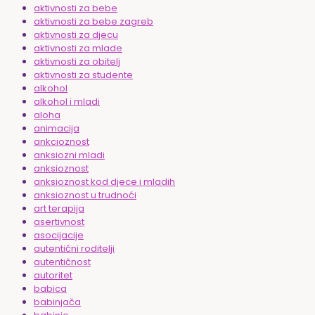
aktivnosti za bebe
aktivnosti za bebe zagreb
aktivnosti za djecu
aktivnosti za mlade
aktivnosti za obitelj
aktivnosti za studente
alkohol
alkohol i mladi
aloha
animacija
ankcioznost
anksiozni mladi
anksioznost
anksioznost kod djece i mladih
anksioznost u trudnoći
art terapija
asertivnost
asocijacije
autentični roditelji
autentičnost
autoritet
babica
babinjača