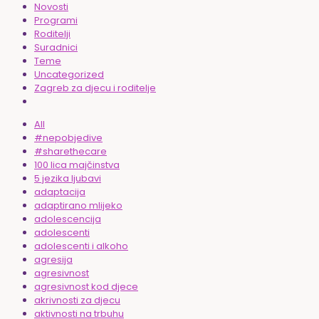
Novosti
Programi
Roditelji
Suradnici
Teme
Uncategorized
Zagreb za djecu i roditelje
All
#nepobjedive
#sharethecare
100 lica majčinstva
5 jezika ljubavi
adaptacija
adaptirano mlijeko
adolescencija
adolescenti
adolescenti i alkoho
agresija
agresivnost
agresivnost kod djece
akrivnosti za djecu
aktivnosti na trbuhu