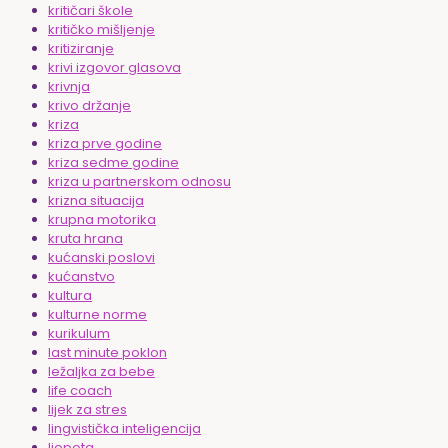
kritičari škole
kritičko mišljenje
kritiziranje
krivi izgovor glasova
krivnja
krivo držanje
kriza
kriza prve godine
kriza sedme godine
kriza u partnerskom odnosu
krizna situacija
krupna motorika
kruta hrana
kućanski poslovi
kućanstvo
kultura
kulturne norme
kurikulum
last minute poklon
ležaljka za bebe
life coach
lijek za stres
lingvistička inteligencija
ljepota