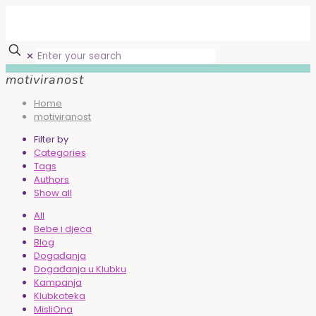
✕
motiviranost
Home
motiviranost
Filter by
Categories
Tags
Authors
Show all
All
Bebe i djeca
Blog
Događanja
Događanja u Klubku
Kampanja
Klubkoteka
MisliOna