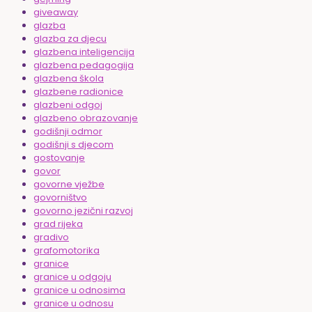
giveaway
glazba
glazba za djecu
glazbena inteligencija
glazbena pedagogija
glazbena škola
glazbene radionice
glazbeni odgoj
glazbeno obrazovanje
godišnji odmor
godišnji s djecom
gostovanje
govor
govorne vježbe
govorništvo
govorno jezični razvoj
grad rijeka
gradivo
grafomotorika
granice
granice u odgoju
granice u odnosima
granice u odnosu