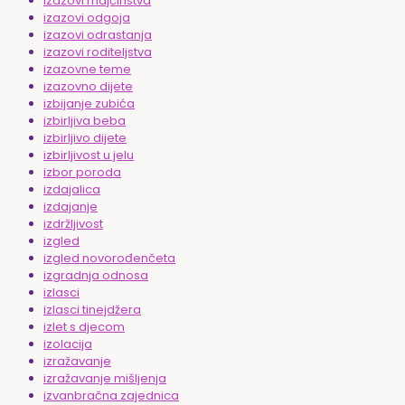
izazovi majčinstva
izazovi odgoja
izazovi odrastanja
izazovi roditeljstva
izazovne teme
izazovno dijete
izbijanje zubića
izbirljiva beba
izbirljivo dijete
izbirljivost u jelu
izbor poroda
izdajalica
izdajanje
izdržljivost
izgled
izgled novorođenčeta
izgradnja odnosa
izlasci
izlasci tinejdžera
izlet s djecom
izolacija
izražavanje
izražavanje mišljenja
izvanbračna zajednica