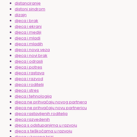
distanciranje
distoni sindrom
dizajn
djeca i brak
djeca i ekrani
djeca i mediji
djeca i mladi
djeca i mladih
djeca i nova veza
djeca i novi brak
djeca i odrasli
djeca i potres
djeca i rastava
djeca i razvod
djeca i roditelji
djeca i stres
djeca i tehnologija
djeca ne prihvaćaju novog partnera
djeca ne prihvaćaju novu partnericu
djeca rastavljenih roditelja
djeca razvedenih
djeca s odstupanjima u razvoju
djeca s teškoćama u razvoju
djeca u korona krizi