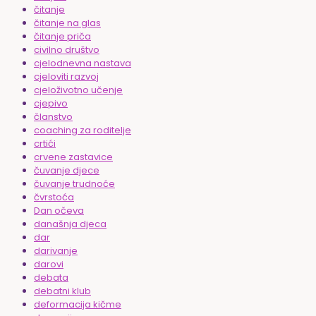
čitanje
čitanje na glas
čitanje priča
civilno društvo
cjelodnevna nastava
cjeloviti razvoj
cjeloživotno učenje
cjepivo
članstvo
coaching za roditelje
crtići
crvene zastavice
čuvanje djece
čuvanje trudnoće
čvrstoća
Dan očeva
današnja djeca
dar
darivanje
darovi
debata
debatni klub
deformacija kičme