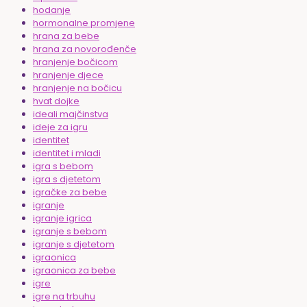
hodanje
hormonalne promjene
hrana za bebe
hrana za novorođenče
hranjenje bočicom
hranjenje djece
hranjenje na bočicu
hvat dojke
ideali majčinstva
ideje za igru
identitet
identitet i mladi
igra s bebom
igra s djetetom
igračke za bebe
igranje
igranje igrica
igranje s bebom
igranje s djetetom
igraonica
igraonica za bebe
igre
igre na trbuhu