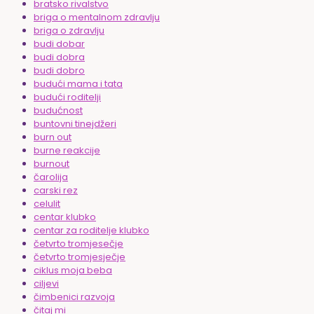
bratsko rivalstvo
briga o mentalnom zdravlju
briga o zdravlju
budi dobar
budi dobra
budi dobro
budući mama i tata
budući roditelji
budućnost
buntovni tinejdžeri
burn out
burne reakcije
burnout
čarolija
carski rez
celulit
centar klubko
centar za roditelje klubko
četvrto tromjesečje
četvrto tromjesječje
ciklus moja beba
ciljevi
čimbenici razvoja
čitaj mi