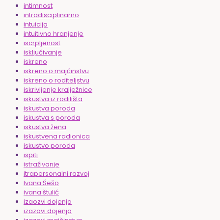
intimnost
intradisciplinarno
intuicija
intuitivno hranjenje
iscrpljenost
isključivanje
iskreno
iskreno o majčinstvu
iskreno o roditeljstvu
iskrivljenje kralježnice
iskustva iz rodilišta
iskustva poroda
iskustva s poroda
iskustva žena
iskustvena radionica
iskustvo poroda
ispiti
istraživanje
itrapersonalni razvoj
Ivana Šešo
ivana štulić
izaozvi dojenja
izazovi dojenja