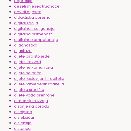
depresija
deseti mjesec trudnoće
deveti mjesec
didaktička oprema
digitalizacija
digitalna inteligencija
digitalna pismenost
digitalne kompetencije
dijagnostika
dijastaza
dijete bira što jede
dijete i razvod
dijete ne komunicira
dijete ne priča
dijete rastavljenih roditelja
dijete razvedenih roditelja
dijete u središtu
dijete vođa prehrane
dimenzije razvoja
disanje na porodu
disciplina
disleksičar
disleksija
distanca