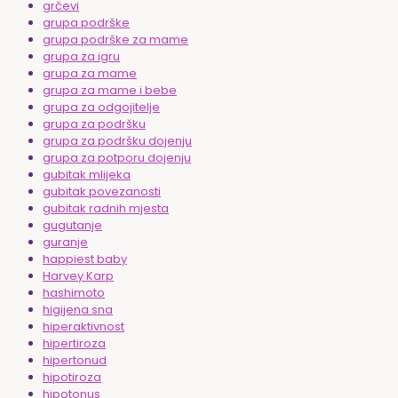
grčevi
grupa podrške
grupa podrške za mame
grupa za igru
grupa za mame
grupa za mame i bebe
grupa za odgojitelje
grupa za podršku
grupa za podršku dojenju
grupa za potporu dojenju
gubitak mlijeka
gubitak povezanosti
gubitak radnih mjesta
gugutanje
guranje
happiest baby
Harvey Karp
hashimoto
higijena sna
hiperaktivnost
hipertiroza
hipertonud
hipotiroza
hipotonus