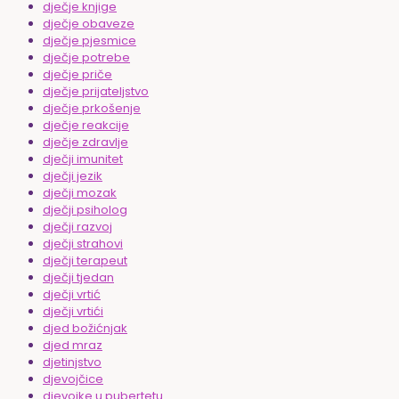
dječje knjige
dječje obaveze
dječje pjesmice
dječje potrebe
dječje priče
dječje prijateljstvo
dječje prkošenje
dječje reakcije
dječje zdravlje
dječji imunitet
dječji jezik
dječji mozak
dječji psiholog
dječji razvoj
dječji strahovi
dječji terapeut
dječji tjedan
dječji vrtić
dječji vrtići
djed božićnjak
djed mraz
djetinjstvo
djevojčice
djevojke u pubertetu