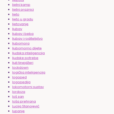
ljetni kamp
ljetni praznici
ljeto
ljeto u gradu
ljetovanje
ljubav
ljubav i beba
ljubav i roditeljstvo
ljubomora
ljubomorno dijete
ljudska inteligencija
ljudske potrebe
ljuti tinejdžeri
lockdown
logička inteligencija
logoped
logopedija
lokomotorni sustav
lordoza
loš san
loša prehrana
Lucija Stanojević
lupanje