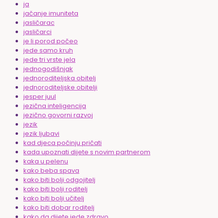
ja
jačanje imuniteta
jasličarac
jasličarci
je li porod počeo
jede samo kruh
jede tri vrste jela
jednogodišnjak
jednoroditeljska obitelj
jednoroditeljske obitelji
jesper juul
jezična inteligencija
jezično govorni razvoj
jezik
jezik ljubavi
kad djeca počinju pričati
kada upoznati dijete s novim partnerom
kaka u pelenu
kako beba spava
kako biti bolji odgojitelj
kako biti bolji roditelj
kako biti bolji učitelj
kako biti dobar roditelj
kako da dijete jede zdravo