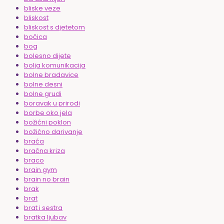
bliske veze
bliskost
bliskost s djetetom
bočica
bog
bolesno dijete
bolja komunikacija
bolne bradavice
bolne desni
bolne grudi
boravak u prirodi
borbe oko jela
božićni poklon
božićno darivanje
braća
bračna kriza
braco
brain gym
brain no brain
brak
brat
brat i sestra
bratka ljubav