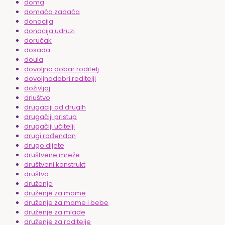
doma
domaća zadaća
donacija
donacija udruzi
doručak
dosada
doula
dovoljno dobar roditelj
dovoljnodobri roditelji
doživljaj
driuštvo
drugaciji od drugih
drugačiji pristup
drugačiji učitelji
drugi rođendan
drugo dijete
društvene mreže
društveni konstrukt
društvo
druženje
druženje za mame
druženje za mame i bebe
druženje za mlade
druženje za roditelje