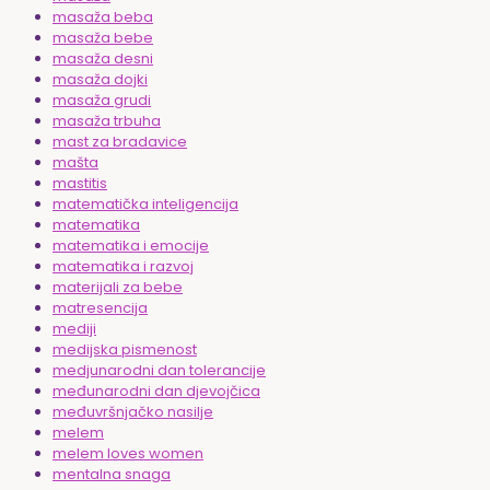
masaža beba
masaža bebe
masaža desni
masaža dojki
masaža grudi
masaža trbuha
mast za bradavice
mašta
mastitis
matematička inteligencija
matematika
matematika i emocije
matematika i razvoj
materijali za bebe
matresencija
mediji
medijska pismenost
medjunarodni dan tolerancije
međunarodni dan djevojčica
međuvršnjačko nasilje
melem
melem loves women
mentalna snaga