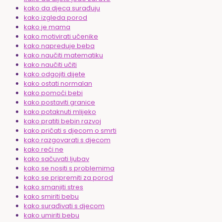
kako da djeca surađuju
kako izgleda porod
kako je mama
kako motivirati učenike
kako napreduje beba
kako naučiti matematiku
kako naučiti učiti
kako odgojiti dijete
kako ostati normalan
kako pomoći bebi
kako postaviti granice
kako potaknuti mlijeko
kako pratiti bebin razvoj
kako pričati s djecom o smrti
kako razgovarati s djecom
kako reći ne
kako sačuvati ljubav
kako se nositi s problemima
kako se pripremiti za porod
kako smanjiti stres
kako smiriti bebu
kako surađivati s djecom
kako umiriti bebu