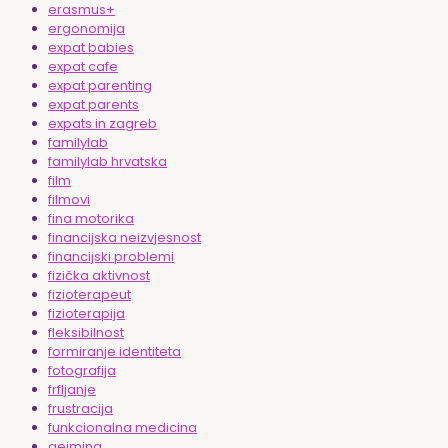
erasmus+
ergonomija
expat babies
expat cafe
expat parenting
expat parents
expats in zagreb
familylab
familylab hrvatska
film
filmovi
fina motorika
financijska neizvjesnost
financijski problemi
fizička aktivnost
fizioterapeut
fizioterapija
fleksibilnost
formiranje identiteta
fotografija
frfljanje
frustracija
funkcionalna medicina
gejming