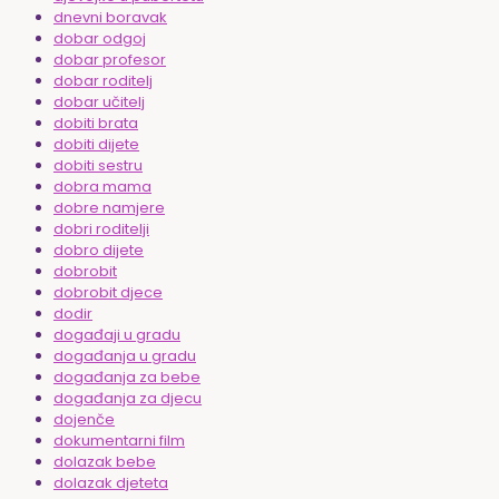
dnevni boravak
dobar odgoj
dobar profesor
dobar roditelj
dobar učitelj
dobiti brata
dobiti dijete
dobiti sestru
dobra mama
dobre namjere
dobri roditelji
dobro dijete
dobrobit
dobrobit djece
dodir
događaji u gradu
događanja u gradu
događanja za bebe
događanja za djecu
dojenče
dokumentarni film
dolazak bebe
dolazak djeteta