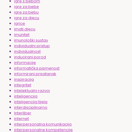
igre s bebom
igre za bebe
igre za bebu
igre za djecu
igrice
imati djecu
imunitet
imunološki sustav
individualni pristup
individualnost
inducirani porod
informacije
informatička pismenost
informirani prisatanak
inspiracija
integritet
intelektualni razvoj
inteligencija
inteligencija tijela
interdisciplinarno
Interliber
internet
interpersonalna komunikacija
interpersonalne kompetencije