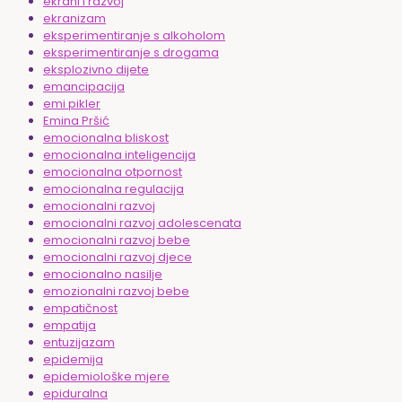
ekrani i razvoj
ekranizam
eksperimentiranje s alkoholom
eksperimentiranje s drogama
eksplozivno dijete
emancipacija
emi pikler
Emina Pršić
emocionalna bliskost
emocionalna inteligencija
emocionalna otpornost
emocionalna regulacija
emocionalni razvoj
emocionalni razvoj adolescenata
emocionalni razvoj bebe
emocionalni razvoj djece
emocionalno nasilje
emozionalni razvoj bebe
empatičnost
empatija
entuzijazam
epidemija
epidemiološke mjere
epiduralna