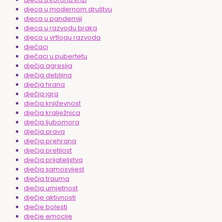
djeca u modernom društvu
djeca u pandemiji
djeca u razvodu braka
djeca u vrtlogu razvoda
dječaci
dječaci u pubertetu
dječja agresija
dječja debljina
dječja hrana
dječja igra
dječja književnost
dječja kralježnica
dječja ljubomora
dječja prava
dječja prehrana
dječja pretilost
dječja prijateljstva
dječja samosvijest
dječja trauma
dječja umjetnost
dječje aktivnosti
dječje bolesti
dječje emocije