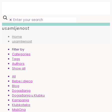
✕
usamljenost
Home
usamljenost
Filter by
Categories
Tags
Authors
Show all
All
Bebe i djeca
Blog
Događanja
Događanja u Klubku
Kampanja
Klubkoteka
MisliOna