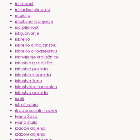
intimnost
intradisciplinarno
intuicija
intuitivno hranjenje
iscrpljenost
isključivanje
iskreno
iskreno o majčinstvu
iskreno o roditeljstvu
iskrivljenje kralježnice
iskustva iz rodilišta
iskustva poroda
iskustva s poroda
iskustva žena
iskustvena radionica
iskustvo poroda
ispiti
istraživanje
itrapersonalni razvoj
Ivana Šešo
ivana štulić
izaozvi dojenja
izazovi dojenja