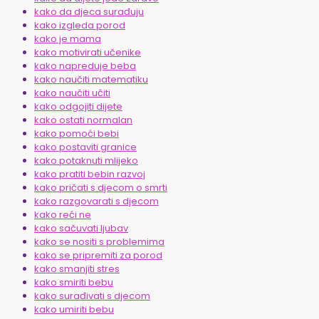
kako da djeca surađuju
kako izgleda porod
kako je mama
kako motivirati učenike
kako napreduje beba
kako naučiti matematiku
kako naučiti učiti
kako odgojiti dijete
kako ostati normalan
kako pomoći bebi
kako postaviti granice
kako potaknuti mlijeko
kako pratiti bebin razvoj
kako pričati s djecom o smrti
kako razgovarati s djecom
kako reći ne
kako sačuvati ljubav
kako se nositi s problemima
kako se pripremiti za porod
kako smanjiti stres
kako smiriti bebu
kako surađivati s djecom
kako umiriti bebu