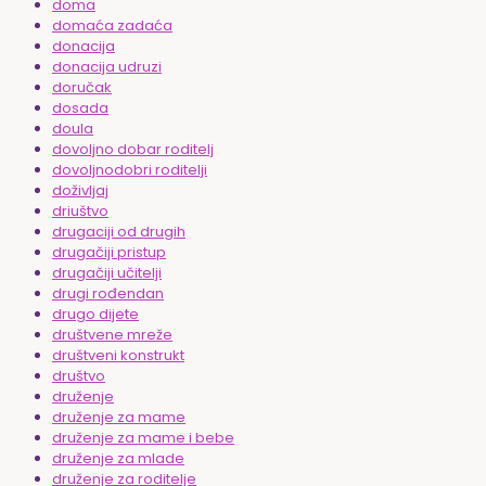
doma
domaća zadaća
donacija
donacija udruzi
doručak
dosada
doula
dovoljno dobar roditelj
dovoljnodobri roditelji
doživljaj
driuštvo
drugaciji od drugih
drugačiji pristup
drugačiji učitelji
drugi rođendan
drugo dijete
društvene mreže
društveni konstrukt
društvo
druženje
druženje za mame
druženje za mame i bebe
druženje za mlade
druženje za roditelje