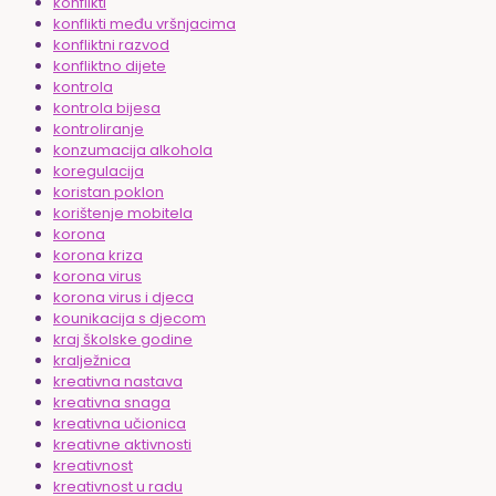
konflikti
konflikti među vršnjacima
konfliktni razvod
konfliktno dijete
kontrola
kontrola bijesa
kontroliranje
konzumacija alkohola
koregulacija
koristan poklon
korištenje mobitela
korona
korona kriza
korona virus
korona virus i djeca
kounikacija s djecom
kraj školske godine
kralježnica
kreativna nastava
kreativna snaga
kreativna učionica
kreativne aktivnosti
kreativnost
kreativnost u radu