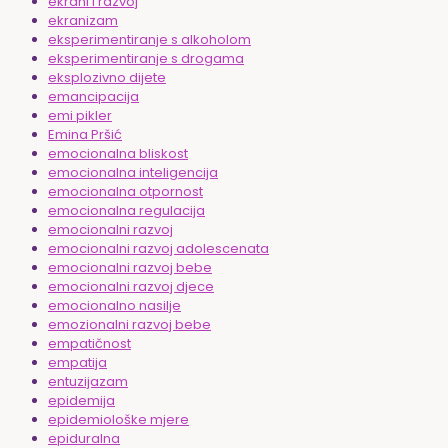
ekrani i razvoj
ekranizam
eksperimentiranje s alkoholom
eksperimentiranje s drogama
eksplozivno dijete
emancipacija
emi pikler
Emina Pršić
emocionalna bliskost
emocionalna inteligencija
emocionalna otpornost
emocionalna regulacija
emocionalni razvoj
emocionalni razvoj adolescenata
emocionalni razvoj bebe
emocionalni razvoj djece
emocionalno nasilje
emozionalni razvoj bebe
empatičnost
empatija
entuzijazam
epidemija
epidemiološke mjere
epiduralna