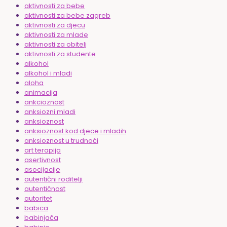
aktivnosti za bebe
aktivnosti za bebe zagreb
aktivnosti za djecu
aktivnosti za mlade
aktivnosti za obitelj
aktivnosti za studente
alkohol
alkohol i mladi
aloha
animacija
ankcioznost
anksiozni mladi
anksioznost
anksioznost kod djece i mladih
anksioznost u trudnoći
art terapija
asertivnost
asocijacije
autentični roditelji
autentičnost
autoritet
babica
babinjača