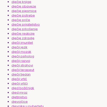
dječje knjige
dječje obaveze
dječje pjesmice
dječje potrebe
dječje priče
dječje prijateljstvo
dječje prkošenje
dječje reakcije
dječje zdravlje
dječji imunitet
dječji jezik
dječji mozak
dječji psiholog
dječji razvoj
dječji strahovi
dječji terapeut
dječji tjedan
dječji vrtić
dječji vrtići
djed božićnjak
djed mraz
djetinjstvo
djevojčice
djevojke u pubertetu