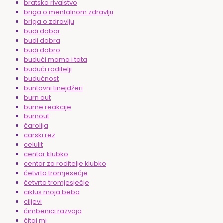
bratsko rivalstvo
briga o mentalnom zdravlju
briga o zdravlju
budi dobar
budi dobra
budi dobro
budući mama i tata
budući roditelji
budućnost
buntovni tinejdžeri
burn out
burne reakcije
burnout
čarolija
carski rez
celulit
centar klubko
centar za roditelje klubko
četvrto tromjesečje
četvrto tromjesječje
ciklus moja beba
ciljevi
čimbenici razvoja
čitaj mi