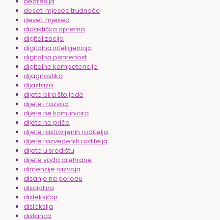
depresija
deseti mjesec trudnoće
deveti mjesec
didaktička oprema
digitalizacija
digitalna inteligencija
digitalna pismenost
digitalne kompetencije
dijagnostika
dijastaza
dijete bira što jede
dijete i razvod
dijete ne komunicira
dijete ne priča
dijete rastavljenih roditelja
dijete razvedenih roditelja
dijete u središtu
dijete vođa prehrane
dimenzije razvoja
disanje na porodu
disciplina
disleksičar
disleksija
distanca