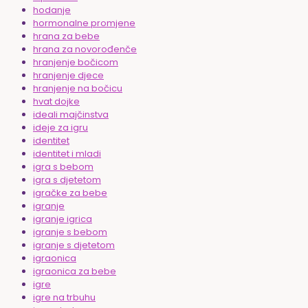
hodanje
hormonalne promjene
hrana za bebe
hrana za novorođenče
hranjenje bočicom
hranjenje djece
hranjenje na bočicu
hvat dojke
ideali majčinstva
ideje za igru
identitet
identitet i mladi
igra s bebom
igra s djetetom
igračke za bebe
igranje
igranje igrica
igranje s bebom
igranje s djetetom
igraonica
igraonica za bebe
igre
igre na trbuhu