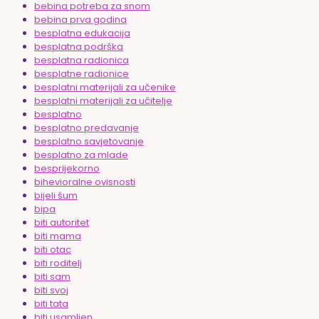
bebina potreba za snom
bebina prva godina
besplatna edukacija
besplatna podrška
besplatna radionica
besplatne radionice
besplatni materijali za učenike
besplatni materijali za učitelje
besplatno
besplatno predavanje
besplatno savjetovanje
besplatno za mlade
besprijekorno
bihevioralne ovisnosti
bijeli šum
bipa
biti autoritet
biti mama
biti otac
biti roditelj
biti sam
biti svoj
biti tata
biti usamljen