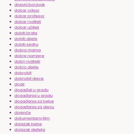
dnevni boravak
dobar odgoj
dobar profesor
dobar roditelj
dobar učitelj
dobiti brata
dobiti dijete
dobiti sestru
dobra mama
dobre namjere
dobri roditelji
dobro dijete
dobrobit
dobrobit djece
dodir
događaji u gradu
događanja u gradu
događanja za bebe
događanja za djecu
dojenče
dokumentarni film
dolazak bebe
dolazak djeteta