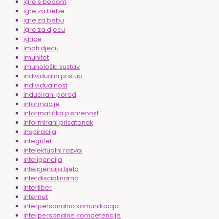
igre s bebom
igre za bebe
igre za bebu
igre za djecu
igrice
imati djecu
imunitet
imunološki sustav
individualni pristup
individualnost
inducirani porod
informacije
informatička pismenost
informirani prisatanak
inspiracija
integritet
intelektualni razvoj
inteligencija
inteligencija tijela
interdisciplinarno
Interliber
internet
interpersonalna komunikacija
interpersonalne kompetencije