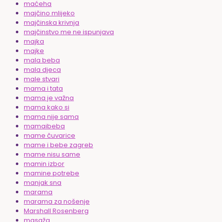
maćeha
majčino mlijeko
majčinska krivnja
majčinstvo me ne ispunjava
majka
majke
mala beba
mala djeca
male stvari
mama i tata
mama je važna
mama kako si
mama nije sama
mamaibeba
mame čuvarice
mame i bebe zagreb
mame nisu same
mamin izbor
mamine potrebe
manjak sna
marama
marama za nošenje
Marshall Rosenberg
masaža