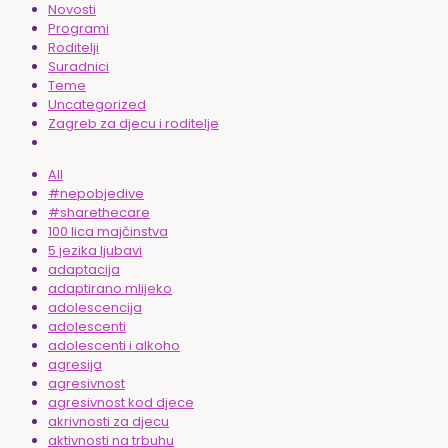
Novosti
Programi
Roditelji
Suradnici
Teme
Uncategorized
Zagreb za djecu i roditelje
All
#nepobjedive
#sharethecare
100 lica majčinstva
5 jezika ljubavi
adaptacija
adaptirano mlijeko
adolescencija
adolescenti
adolescenti i alkoho
agresija
agresivnost
agresivnost kod djece
akrivnosti za djecu
aktivnosti na trbuhu