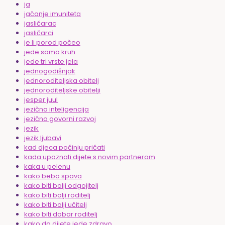
ja
jačanje imuniteta
jasličarac
jasličarci
je li porod počeo
jede samo kruh
jede tri vrste jela
jednogodišnjak
jednoroditeljska obitelj
jednoroditeljske obitelji
jesper juul
jezična inteligencija
jezično govorni razvoj
jezik
jezik ljubavi
kad djeca počinju pričati
kada upoznati dijete s novim partnerom
kaka u pelenu
kako beba spava
kako biti bolji odgojitelj
kako biti bolji roditelj
kako biti bolji učitelj
kako biti dobar roditelj
kako da dijete jede zdravo