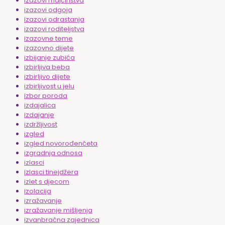
izazovi majčinstva
izazovi odgoja
izazovi odrastanja
izazovi roditeljstva
izazovne teme
izazovno dijete
izbijanje zubića
izbirljiva beba
izbirljivo dijete
izbirljivost u jelu
izbor poroda
izdajalica
izdajanje
izdržljivost
izgled
izgled novorođenčeta
izgradnja odnosa
izlasci
izlasci tinejdžera
izlet s djecom
izolacija
izražavanje
izražavanje mišljenja
izvanbračna zajednica