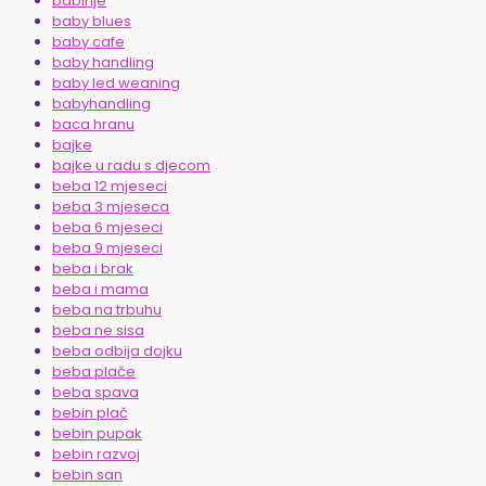
babinje
baby blues
baby cafe
baby handling
baby led weaning
babyhandling
baca hranu
bajke
bajke u radu s djecom
beba 12 mjeseci
beba 3 mjeseca
beba 6 mjeseci
beba 9 mjeseci
beba i brak
beba i mama
beba na trbuhu
beba ne sisa
beba odbija dojku
beba plače
beba spava
bebin plač
bebin pupak
bebin razvoj
bebin san