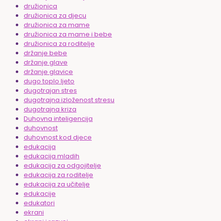
družionica
družionica za djecu
družionica za mame
družionica za mame i bebe
družionica za roditelje
držanje bebe
držanje glave
držanje glavice
dugo toplo ljeto
dugotrajan stres
dugotrajna izloženost stresu
dugotrajna kriza
Duhovna inteligencija
duhovnost
duhovnost kod djece
edukacija
edukacija mladih
edukacija za odgojitelje
edukacija za roditelje
edukacija za učitelje
edukacije
edukatori
ekrani