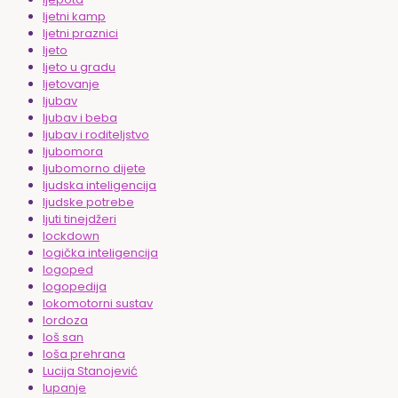
ljetni kamp
ljetni praznici
ljeto
ljeto u gradu
ljetovanje
ljubav
ljubav i beba
ljubav i roditeljstvo
ljubomora
ljubomorno dijete
ljudska inteligencija
ljudske potrebe
ljuti tinejdžeri
lockdown
logička inteligencija
logoped
logopedija
lokomotorni sustav
lordoza
loš san
loša prehrana
Lucija Stanojević
lupanje