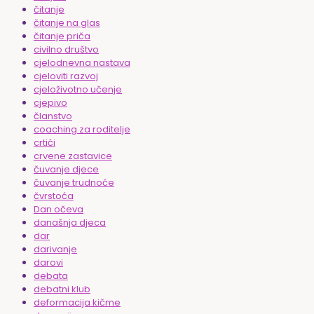
čitanje
čitanje na glas
čitanje priča
civilno društvo
cjelodnevna nastava
cjeloviti razvoj
cjeloživotno učenje
cjepivo
članstvo
coaching za roditelje
crtići
crvene zastavice
čuvanje djece
čuvanje trudnoće
čvrstoća
Dan očeva
današnja djeca
dar
darivanje
darovi
debata
debatni klub
deformacija kičme