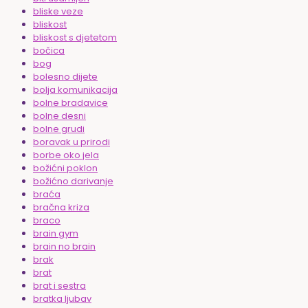
bliske veze
bliskost
bliskost s djetetom
bočica
bog
bolesno dijete
bolja komunikacija
bolne bradavice
bolne desni
bolne grudi
boravak u prirodi
borbe oko jela
božićni poklon
božićno darivanje
braća
bračna kriza
braco
brain gym
brain no brain
brak
brat
brat i sestra
bratka ljubav