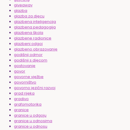
giveaway
glazba
glazba za djecu
glazbena inteligencija
glazbena pedagogija
glazbena škola
glazbene radionice
glazbeni odgoj
glazbeno obrazovanje
godišnji odmor
godišnji s djecom
gostovanje
govor
govorne vježbe
govorništvo
govorno jezični razvoj
grad rijeka
gradivo
grafomotorika
granice
granice u odgoju
granice u odnosima
granice u odnosu