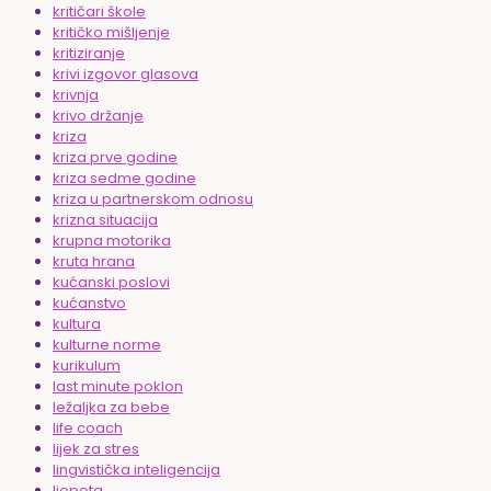
kritičari škole
kritičko mišljenje
kritiziranje
krivi izgovor glasova
krivnja
krivo držanje
kriza
kriza prve godine
kriza sedme godine
kriza u partnerskom odnosu
krizna situacija
krupna motorika
kruta hrana
kućanski poslovi
kućanstvo
kultura
kulturne norme
kurikulum
last minute poklon
ležaljka za bebe
life coach
lijek za stres
lingvistička inteligencija
ljepota