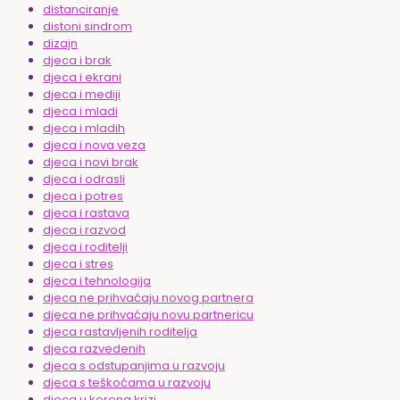
distanciranje
distoni sindrom
dizajn
djeca i brak
djeca i ekrani
djeca i mediji
djeca i mladi
djeca i mladih
djeca i nova veza
djeca i novi brak
djeca i odrasli
djeca i potres
djeca i rastava
djeca i razvod
djeca i roditelji
djeca i stres
djeca i tehnologija
djeca ne prihvaćaju novog partnera
djeca ne prihvaćaju novu partnericu
djeca rastavljenih roditelja
djeca razvedenih
djeca s odstupanjima u razvoju
djeca s teškoćama u razvoju
djeca u korona krizi