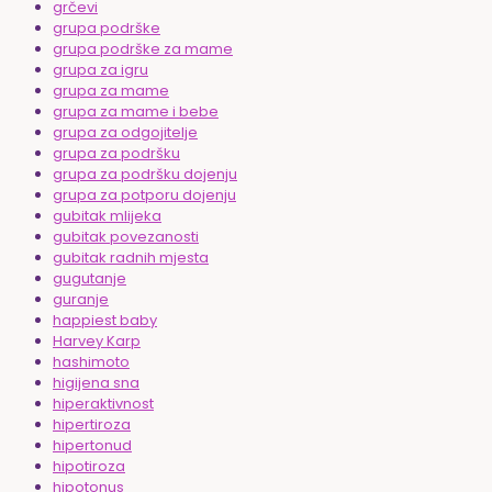
grčevi
grupa podrške
grupa podrške za mame
grupa za igru
grupa za mame
grupa za mame i bebe
grupa za odgojitelje
grupa za podršku
grupa za podršku dojenju
grupa za potporu dojenju
gubitak mlijeka
gubitak povezanosti
gubitak radnih mjesta
gugutanje
guranje
happiest baby
Harvey Karp
hashimoto
higijena sna
hiperaktivnost
hipertiroza
hipertonud
hipotiroza
hipotonus