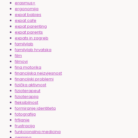
erasmus+
ergonomija
expat babies
expat cafe
expat parenting
expat parents
expats in zagreb
familylab
familylab hrvatska
film
filmovi
fina motorika
financijska neizvjesnost
financijski problemi
fizička aktivnost
fizioterapeut
fizioterapija
fleksibilnost
formiranje identiteta
fotografija
frfljanje
frustracija
funkcionalna medicina
gejming