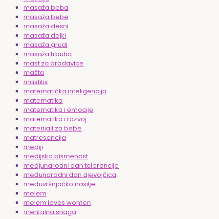
masaža beba
masaža bebe
masaža desni
masaža dojki
masaža grudi
masaža trbuha
mast za bradavice
mašta
mastitis
matematička inteligencija
matematika
matematika i emocije
matematika i razvoj
materijali za bebe
matresencija
mediji
medijska pismenost
medjunarodni dan tolerancije
međunarodni dan djevojčica
međuvršnjačko nasilje
melem
melem loves women
mentalna snaga