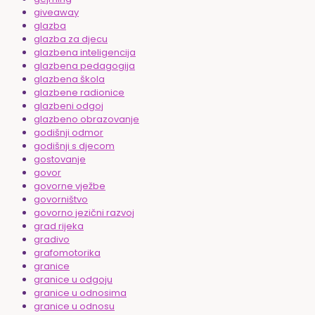
giveaway
glazba
glazba za djecu
glazbena inteligencija
glazbena pedagogija
glazbena škola
glazbene radionice
glazbeni odgoj
glazbeno obrazovanje
godišnji odmor
godišnji s djecom
gostovanje
govor
govorne vježbe
govorništvo
govorno jezični razvoj
grad rijeka
gradivo
grafomotorika
granice
granice u odgoju
granice u odnosima
granice u odnosu