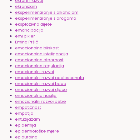
ekrani i razvoj
ekranizam
eksperimentiranje s alkoholom
eksperimentiranje s drogama
eksplozivno dijete
emancipacija
emi pikler
Emina Pršić
emocionalna bliskost
emocionalna inteligencija
emocionalna otpornost
emocionalna regulacija
emocionalni razvoj
emocionalni razvoj adolescenata
emocionalni razvoj bebe
emocionalni razvoj djece
emocionalno nasilje
emozionalni razvoj bebe
empatičnost
empatija
entuzijazam
epidemija
epidemiološke mjere
epiduralna