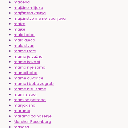
maćeha
majčino mlijeko
majčinska krivnja
majčinstvo me ne ispunjava
majka
majke
mala beba
mala djeca
male stvari
mama i tata
mama je važna
mama kako si
mama nije sama
mamaibeba
mame čuvarice
mame i bebe zagreb
mame nisu same
mamin izbor
mamine potrebe
manjak sna
marama
marama za nošenje
Marshall Rosenberg
masaža