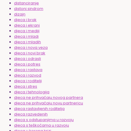
distanciranje
distoni sindrom
dizajn
djeca i brak
djeca i ekrani
djeca i mediji
djeca i mladi
djeca i mladih
djeca i nova veza
djeca i novi brak
djeca i odrasli
djeca i potres
djeca i rastava
djeca i razvod
djeca i roditelji
djeca i stres
djeca i tehnologija
djeca ne prihvaćaju novog partnera
djeca ne prihvaćaju novu partnericu
djeca rastavljenih roditelja
djeca razvedenih
djeca s odstupanjima u razvoju
djeca s teškoćama u razvoju
djeca u korona krizi