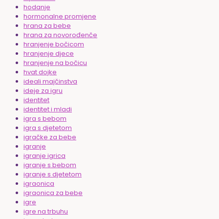
hodanje
hormonalne promjene
hrana za bebe
hrana za novorođenče
hranjenje bočicom
hranjenje djece
hranjenje na bočicu
hvat dojke
ideali majčinstva
ideje za igru
identitet
identitet i mladi
igra s bebom
igra s djetetom
igračke za bebe
igranje
igranje igrica
igranje s bebom
igranje s djetetom
igraonica
igraonica za bebe
igre
igre na trbuhu