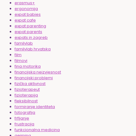
erasmus+
ergonomija
expat babies
expat cafe
expat parenting
expat parents
expats in zagreb
familylab
familylab hrvatska
film
filmovi
fina motorika
financijska neizvjesnost
financijski problemi
fizička aktivnost
fizioterapeut
fizioterapija
fleksibilnost
formiranje identiteta
fotografija
frfljanje
frustracija
funkcionalna medicina
gejming