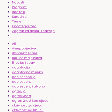
Novosti
Programi
Roditelji
Suradnici
Teme
Uncategorized
Zagreb za djecu i roditelje
All
#nepobjedive
#sharethecare
100 lica majčinstva
5 jezika ljubavi
adaptacija
adaptirano mlijeko
adolescencija
adolescenti
adolescenti i alkoho
agresija
agresivnost
agresivnost kod djece
akrivnosti za djecu
aktivnosti na trbuhu