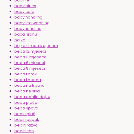
babinje
baby blues
baby cafe
baby handling
baby led weaning
babyhandling
baca hranu
bajke
bajke u radu s djecom
beba 12 mjeseci
beba 3 mjeseca
beba 6 mjeseci
beba 9 mjeseci
beba i brak
beba i mama
beba na trbuhu
beba ne sisa
beba odbija dojku
beba plače
beba spava
bebin plač
bebin pupak
bebin razvoj
bebin san