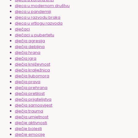
djeca u modernom društvu
djeca u pandemiji
djeca u razvodu braka
djeca u vrtlogu razvoda
dječaci
dječaci u pubertetu
dječja agresija
dječja debljina
dječja hrana
dječja igra
dječja književnost
dječja kralježnica
dječja ljubomora
dječja prava
dječja prehrana
dječja pretilost
dječja prijateljstva
dječja samosvijest
dječja trauma
dječja umjetnost
dječje aktivnosti
dječje bolesti
dječje emocije