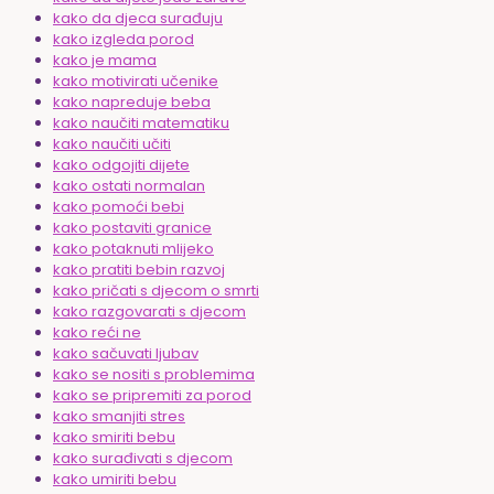
kako da djeca surađuju
kako izgleda porod
kako je mama
kako motivirati učenike
kako napreduje beba
kako naučiti matematiku
kako naučiti učiti
kako odgojiti dijete
kako ostati normalan
kako pomoći bebi
kako postaviti granice
kako potaknuti mlijeko
kako pratiti bebin razvoj
kako pričati s djecom o smrti
kako razgovarati s djecom
kako reći ne
kako sačuvati ljubav
kako se nositi s problemima
kako se pripremiti za porod
kako smanjiti stres
kako smiriti bebu
kako surađivati s djecom
kako umiriti bebu