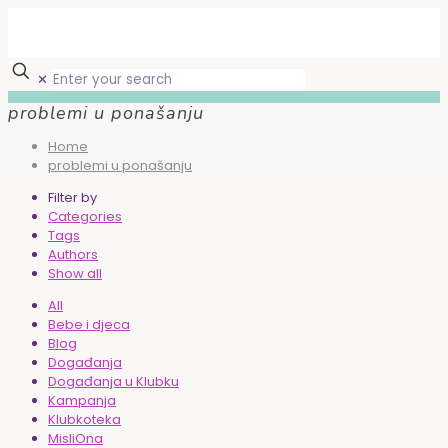
✕
problemi u ponašanju
Home
problemi u ponašanju
Filter by
Categories
Tags
Authors
Show all
All
Bebe i djeca
Blog
Događanja
Događanja u Klubku
Kampanja
Klubkoteka
MisliOna