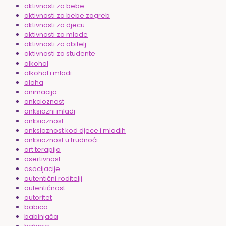
aktivnosti za bebe
aktivnosti za bebe zagreb
aktivnosti za djecu
aktivnosti za mlade
aktivnosti za obitelj
aktivnosti za studente
alkohol
alkohol i mladi
aloha
animacija
ankcioznost
anksiozni mladi
anksioznost
anksioznost kod djece i mladih
anksioznost u trudnoći
art terapija
asertivnost
asocijacije
autentični roditelji
autentičnost
autoritet
babica
babinjača