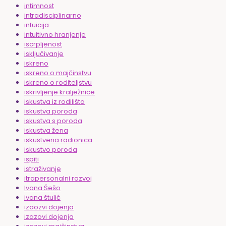
intimnost
intradisciplinarno
intuicija
intuitivno hranjenje
iscrpljenost
isključivanje
iskreno
iskreno o majčinstvu
iskreno o roditeljstvu
iskrivljenje kralježnice
iskustva iz rodilišta
iskustva poroda
iskustva s poroda
iskustva žena
iskustvena radionica
iskustvo poroda
ispiti
istraživanje
itrapersonalni razvoj
Ivana Šešo
ivana štulić
izaozvi dojenja
izazovi dojenja