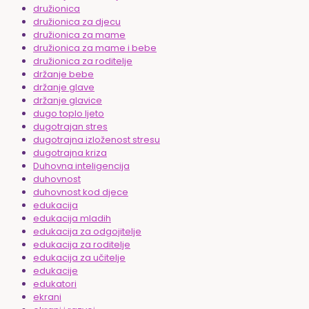
družionica
družionica za djecu
družionica za mame
družionica za mame i bebe
družionica za roditelje
držanje bebe
držanje glave
držanje glavice
dugo toplo ljeto
dugotrajan stres
dugotrajna izloženost stresu
dugotrajna kriza
Duhovna inteligencija
duhovnost
duhovnost kod djece
edukacija
edukacija mladih
edukacija za odgojitelje
edukacija za roditelje
edukacija za učitelje
edukacije
edukatori
ekrani