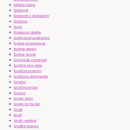
bliske veze
bliskost
bliskost s djetetom
bočica
bog
bolesno dijete
bolja komunikacija
bolne bradavice
bolne desni
bolne grudi
boravak u prirodi
borbe oko jela
božićni poklon
božićno darivanje
braća
bračna kriza
braco
brain gym
brain no brain
brak
brat
brat i sestra
bratka ljubav