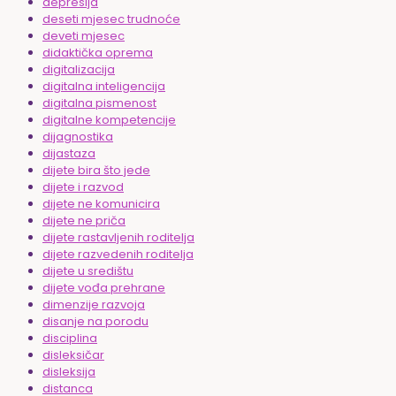
depresija
deseti mjesec trudnoće
deveti mjesec
didaktička oprema
digitalizacija
digitalna inteligencija
digitalna pismenost
digitalne kompetencije
dijagnostika
dijastaza
dijete bira što jede
dijete i razvod
dijete ne komunicira
dijete ne priča
dijete rastavljenih roditelja
dijete razvedenih roditelja
dijete u središtu
dijete vođa prehrane
dimenzije razvoja
disanje na porodu
disciplina
disleksičar
disleksija
distanca