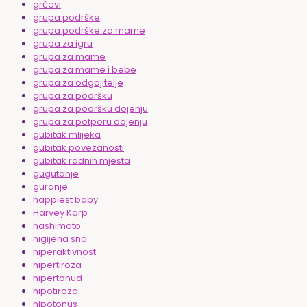
grčevi
grupa podrške
grupa podrške za mame
grupa za igru
grupa za mame
grupa za mame i bebe
grupa za odgojitelje
grupa za podršku
grupa za podršku dojenju
grupa za potporu dojenju
gubitak mlijeka
gubitak povezanosti
gubitak radnih mjesta
gugutanje
guranje
happiest baby
Harvey Karp
hashimoto
higijena sna
hiperaktivnost
hipertiroza
hipertonud
hipotiroza
hipotonus