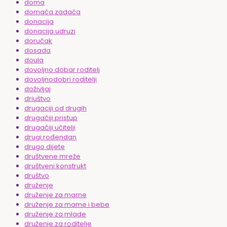
doma
domaća zadaća
donacija
donacija udruzi
doručak
dosada
doula
dovoljno dobar roditelj
dovoljnodobri roditelji
doživljaj
driuštvo
drugaciji od drugih
drugačiji pristup
drugačiji učitelji
drugi rođendan
drugo dijete
društvene mreže
društveni konstrukt
društvo
druženje
druženje za mame
druženje za mame i bebe
druženje za mlade
druženje za roditelje