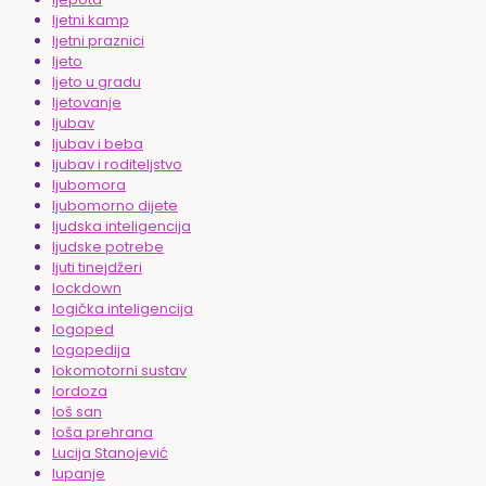
ljetni kamp
ljetni praznici
ljeto
ljeto u gradu
ljetovanje
ljubav
ljubav i beba
ljubav i roditeljstvo
ljubomora
ljubomorno dijete
ljudska inteligencija
ljudske potrebe
ljuti tinejdžeri
lockdown
logička inteligencija
logoped
logopedija
lokomotorni sustav
lordoza
loš san
loša prehrana
Lucija Stanojević
lupanje