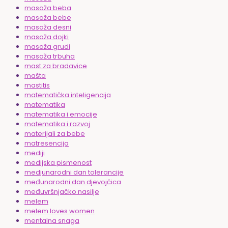
masaža beba
masaža bebe
masaža desni
masaža dojki
masaža grudi
masaža trbuha
mast za bradavice
mašta
mastitis
matematička inteligencija
matematika
matematika i emocije
matematika i razvoj
materijali za bebe
matresencija
mediji
medijska pismenost
medjunarodni dan tolerancije
međunarodni dan djevojčica
međuvršnjačko nasilje
melem
melem loves women
mentalna snaga