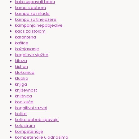
kako uspavati bebu
kamo s bebom
kampa za mlade
kampa za tinejdžere
kampanja nepobjedive
kaos za stolom
karantena
kašice
kažnjavanje
kegelove vježbe
kifoza
kishon
klokanica
klupko
knjiga
književnost
knjižnica
kod kuće
kognitivni razvoj
kolike
koliko bebeb spavaju
kolostrum
kompetencije
kompetencije u odnosima