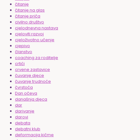
čitanje
čitanje na glas
čitanje priča
civilno društvo
cjelodnevna nastava
cjeloviti razvoj
cjeloživotno učenje
cjepivo
članstvo
coaching za roditelje
crtići
crvene zastavice
čuvanje djece
čuvanje trudnoće
čvrstoća
Dan očeva
današnja djeca
dar
darivanje
darovi
debata
debatni klub
deformacija kičme