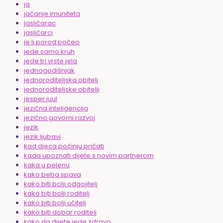
ja
jačanje imuniteta
jasličarac
jasličarci
je li porod počeo
jede samo kruh
jede tri vrste jela
jednogodišnjak
jednoroditeljska obitelj
jednoroditeljske obitelji
jesper juul
jezična inteligencija
jezično govorni razvoj
jezik
jezik ljubavi
kad djeca počinju pričati
kada upoznati dijete s novim partnerom
kaka u pelenu
kako beba spava
kako biti bolji odgojitelj
kako biti bolji roditelj
kako biti bolji učitelj
kako biti dobar roditelj
kako da dijete jede zdravo