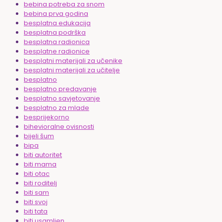
bebina potreba za snom
bebina prva godina
besplatna edukacija
besplatna podrška
besplatna radionica
besplatne radionice
besplatni materijali za učenike
besplatni materijali za učitelje
besplatno
besplatno predavanje
besplatno savjetovanje
besplatno za mlade
besprijekorno
bihevioralne ovisnosti
bijeli šum
bipa
biti autoritet
biti mama
biti otac
biti roditelj
biti sam
biti svoj
biti tata
biti usamljen