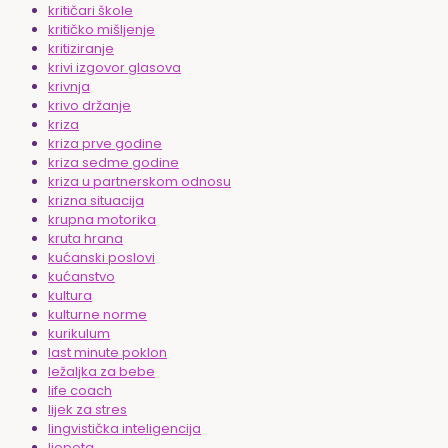
kritičari škole
kritičko mišljenje
kritiziranje
krivi izgovor glasova
krivnja
krivo držanje
kriza
kriza prve godine
kriza sedme godine
kriza u partnerskom odnosu
krizna situacija
krupna motorika
kruta hrana
kućanski poslovi
kućanstvo
kultura
kulturne norme
kurikulum
last minute poklon
ležaljka za bebe
life coach
lijek za stres
lingvistička inteligencija
ljepota