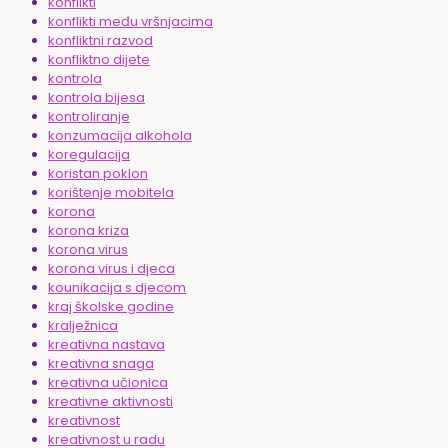
konflikti
konflikti među vršnjacima
konfliktni razvod
konfliktno dijete
kontrola
kontrola bijesa
kontroliranje
konzumacija alkohola
koregulacija
koristan poklon
korištenje mobitela
korona
korona kriza
korona virus
korona virus i djeca
kounikacija s djecom
kraj školske godine
kralježnica
kreativna nastava
kreativna snaga
kreativna učionica
kreativne aktivnosti
kreativnost
kreativnost u radu