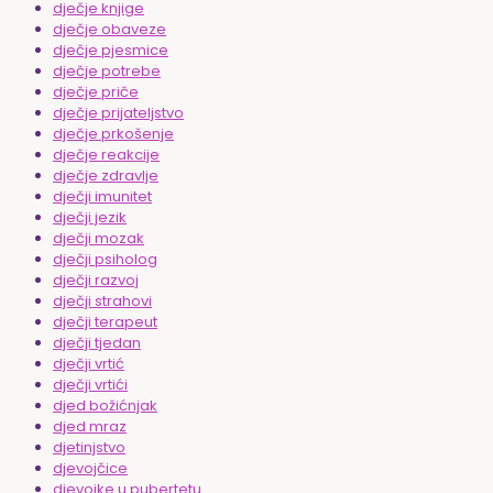
dječje knjige
dječje obaveze
dječje pjesmice
dječje potrebe
dječje priče
dječje prijateljstvo
dječje prkošenje
dječje reakcije
dječje zdravlje
dječji imunitet
dječji jezik
dječji mozak
dječji psiholog
dječji razvoj
dječji strahovi
dječji terapeut
dječji tjedan
dječji vrtić
dječji vrtići
djed božićnjak
djed mraz
djetinjstvo
djevojčice
djevojke u pubertetu