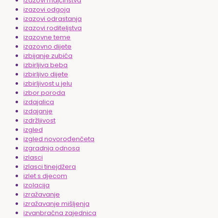
izazovi majčinstva
izazovi odgoja
izazovi odrastanja
izazovi roditeljstva
izazovne teme
izazovno dijete
izbijanje zubića
izbirljiva beba
izbirljivo dijete
izbirljivost u jelu
izbor poroda
izdajalica
izdajanje
izdržljivost
izgled
izgled novorođenčeta
izgradnja odnosa
izlasci
izlasci tinejdžera
izlet s djecom
izolacija
izražavanje
izražavanje mišljenja
izvanbračna zajednica