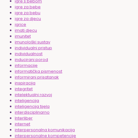
igre s bebom
igre za bebe
igre za bebu
igre za djecu
igrice
imati djecu
imunitet
imunološki sustav
individualni pristup
individualnost
inducirani porod
informacije
informatička pismenost
informirani prisatanak
inspiracija
integritet
intelektualni razvoj
inteligencija
inteligencija tijela
interdisciplinarno
Interliber
internet
interpersonalna komunikacija
interpersonalne kompetencije