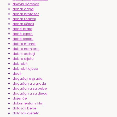
dnevni boravak
dobar odgoj
dobar profesor
dobar roditelj
dobar učitelj
dobiti brata
dobiti dijete
dobiti sestru
dobra mama
dobre namjere
dobri roditelji
dobro dijete
dobrobit
dobrobit djece
dodir
događaji u gradu
događanja u gradu
događanja za bebe
događanja za djecu
dojenče
dokumentarni film
dolazak bebe
dolazak djeteta