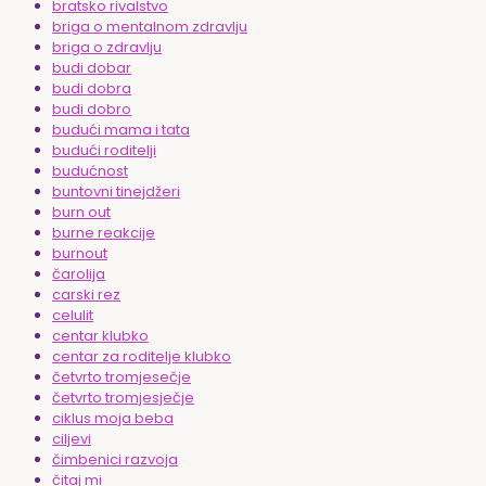
bratsko rivalstvo
briga o mentalnom zdravlju
briga o zdravlju
budi dobar
budi dobra
budi dobro
budući mama i tata
budući roditelji
budućnost
buntovni tinejdžeri
burn out
burne reakcije
burnout
čarolija
carski rez
celulit
centar klubko
centar za roditelje klubko
četvrto tromjesečje
četvrto tromjesječje
ciklus moja beba
ciljevi
čimbenici razvoja
čitaj mi