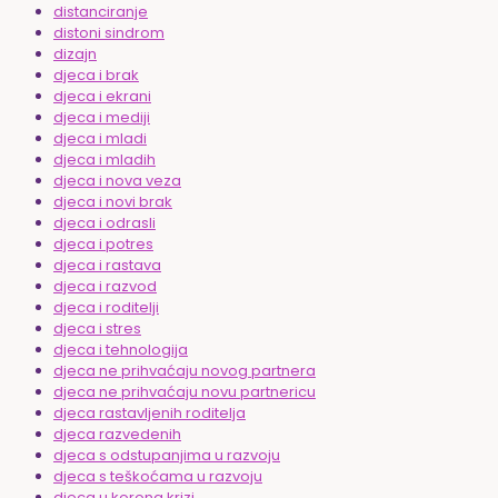
distanciranje
distoni sindrom
dizajn
djeca i brak
djeca i ekrani
djeca i mediji
djeca i mladi
djeca i mladih
djeca i nova veza
djeca i novi brak
djeca i odrasli
djeca i potres
djeca i rastava
djeca i razvod
djeca i roditelji
djeca i stres
djeca i tehnologija
djeca ne prihvaćaju novog partnera
djeca ne prihvaćaju novu partnericu
djeca rastavljenih roditelja
djeca razvedenih
djeca s odstupanjima u razvoju
djeca s teškoćama u razvoju
djeca u korona krizi