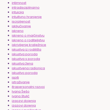
intimnost
intradisciplinarno
intuicija
intuitivno hranjenje
iscrpljenost
isključivanje
iskreno
iskreno o majčinstvu
iskreno o roditeljstvu
iskrivljenje kralježnice
iskustva iz rodilišta
iskustva poroda
iskustva s poroda
iskustva žena
iskustvena radionica
iskustvo poroda
ispiti
istraživanje
itrapersonalni razvoj
Ivana Šešo
ivana štulić
izaozvi dojenja
izazovi dojenja