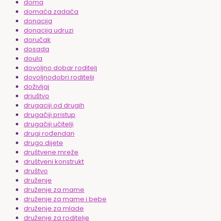
doma
domaća zadaća
donacija
donacija udruzi
doručak
dosada
doula
dovoljno dobar roditelj
dovoljnodobri roditelji
doživljaj
driuštvo
drugaciji od drugih
drugačiji pristup
drugačiji učitelji
drugi rođendan
drugo dijete
društvene mreže
društveni konstrukt
društvo
druženje
druženje za mame
druženje za mame i bebe
druženje za mlade
druženje za roditelje