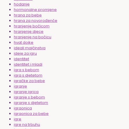
hodanje
hormonalne promjene
hrana za bebe
hrana za novorođenče
hranjenje bočicom
hranjenje djece
hranjenje na bočicu
hvat dojke
ideali majčinstva
ideje za igru
identitet
identitet i mladi
igra s bebom
igra s djetetom
igračke za bebe
igranje
igranje igrica
igranje s bebom
igranje s djetetom
igraonica
igraonica za bebe
igre
igre na trbuhu