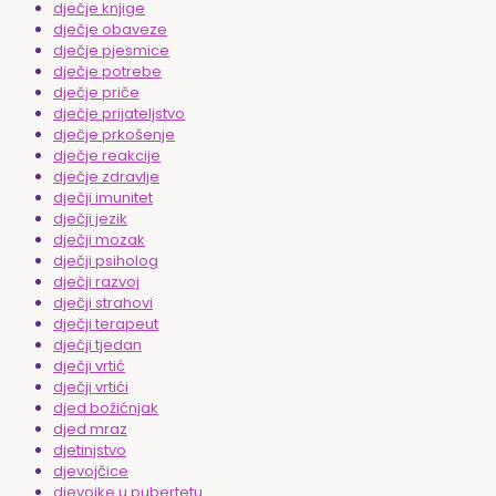
dječje knjige
dječje obaveze
dječje pjesmice
dječje potrebe
dječje priče
dječje prijateljstvo
dječje prkošenje
dječje reakcije
dječje zdravlje
dječji imunitet
dječji jezik
dječji mozak
dječji psiholog
dječji razvoj
dječji strahovi
dječji terapeut
dječji tjedan
dječji vrtić
dječji vrtići
djed božićnjak
djed mraz
djetinjstvo
djevojčice
djevojke u pubertetu