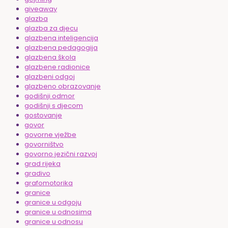
giveaway
glazba
glazba za djecu
glazbena inteligencija
glazbena pedagogija
glazbena škola
glazbene radionice
glazbeni odgoj
glazbeno obrazovanje
godišnji odmor
godišnji s djecom
gostovanje
govor
govorne vježbe
govorništvo
govorno jezični razvoj
grad rijeka
gradivo
grafomotorika
granice
granice u odgoju
granice u odnosima
granice u odnosu