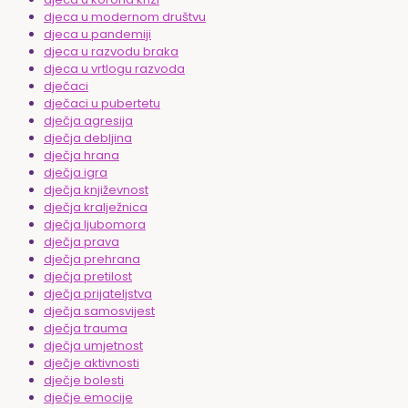
djeca u modernom društvu
djeca u pandemiji
djeca u razvodu braka
djeca u vrtlogu razvoda
dječaci
dječaci u pubertetu
dječja agresija
dječja debljina
dječja hrana
dječja igra
dječja književnost
dječja kralježnica
dječja ljubomora
dječja prava
dječja prehrana
dječja pretilost
dječja prijateljstva
dječja samosvijest
dječja trauma
dječja umjetnost
dječje aktivnosti
dječje bolesti
dječje emocije