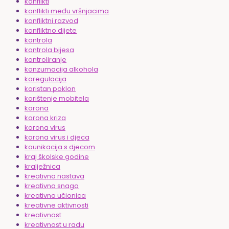
konflikti
konflikti među vršnjacima
konfliktni razvod
konfliktno dijete
kontrola
kontrola bijesa
kontroliranje
konzumacija alkohola
koregulacija
koristan poklon
korištenje mobitela
korona
korona kriza
korona virus
korona virus i djeca
kounikacija s djecom
kraj školske godine
kralježnica
kreativna nastava
kreativna snaga
kreativna učionica
kreativne aktivnosti
kreativnost
kreativnost u radu