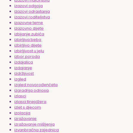
izazovi majčinstva
izazovi odgoja
izazovi odrastanja
izazovi roditeljstva
izazovne teme
izazovno dijete
izbijanje zubića
izbirljiva beba
izbirljivo dijete
izbirljivost u jelu
izbor poroda
izdajalica
izdajanje
izdržljivost
izgled
izgled novorođenčeta
izgradnja odnosa
izlasci
izlasci tinejdžera
izlet s djecom
izolacija
izražavanje
izražavanje mišljenja
izvanbračna zajednica