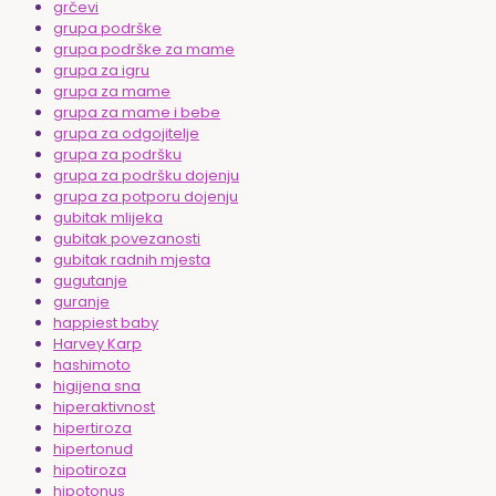
grčevi
grupa podrške
grupa podrške za mame
grupa za igru
grupa za mame
grupa za mame i bebe
grupa za odgojitelje
grupa za podršku
grupa za podršku dojenju
grupa za potporu dojenju
gubitak mlijeka
gubitak povezanosti
gubitak radnih mjesta
gugutanje
guranje
happiest baby
Harvey Karp
hashimoto
higijena sna
hiperaktivnost
hipertiroza
hipertonud
hipotiroza
hipotonus