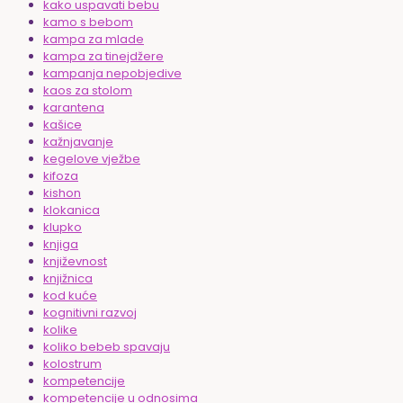
kako uspavati bebu
kamo s bebom
kampa za mlade
kampa za tinejdžere
kampanja nepobjedive
kaos za stolom
karantena
kašice
kažnjavanje
kegelove vježbe
kifoza
kishon
klokanica
klupko
knjiga
književnost
knjižnica
kod kuće
kognitivni razvoj
kolike
koliko bebeb spavaju
kolostrum
kompetencije
kompetencije u odnosima