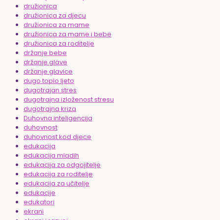
družionica
družionica za djecu
družionica za mame
družionica za mame i bebe
družionica za roditelje
držanje bebe
držanje glave
držanje glavice
dugo toplo ljeto
dugotrajan stres
dugotrajna izloženost stresu
dugotrajna kriza
Duhovna inteligencija
duhovnost
duhovnost kod djece
edukacija
edukacija mladih
edukacija za odgojitelje
edukacija za roditelje
edukacija za učitelje
edukacije
edukatori
ekrani