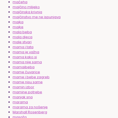
maćeha
majčino mlijeko
majčinska krivnja
majčinstvo me ne ispunjava
majka
majke
mala beba
mala djeca
male stvari
mama i tata
mama je važna
mama kako si
mama nije sama
mamaibeba
mame čuvarice
mame i bebe zagreb
mame nisu same
mamin izbor
mamine potrebe
manjak sna
marama
marama za nošenje
Marshall Rosenberg
masaža