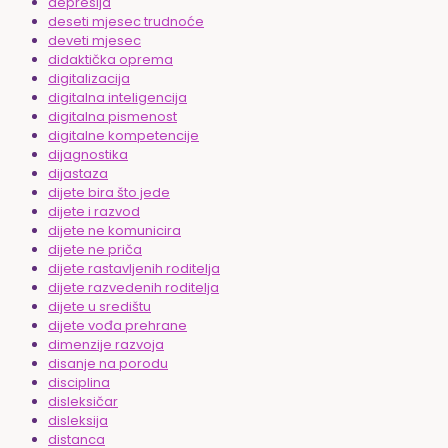
depresija
deseti mjesec trudnoće
deveti mjesec
didaktička oprema
digitalizacija
digitalna inteligencija
digitalna pismenost
digitalne kompetencije
dijagnostika
dijastaza
dijete bira što jede
dijete i razvod
dijete ne komunicira
dijete ne priča
dijete rastavljenih roditelja
dijete razvedenih roditelja
dijete u središtu
dijete vođa prehrane
dimenzije razvoja
disanje na porodu
disciplina
disleksičar
disleksija
distanca