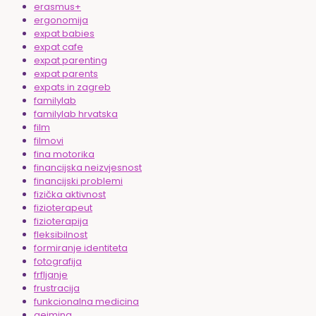
erasmus+
ergonomija
expat babies
expat cafe
expat parenting
expat parents
expats in zagreb
familylab
familylab hrvatska
film
filmovi
fina motorika
financijska neizvjesnost
financijski problemi
fizička aktivnost
fizioterapeut
fizioterapija
fleksibilnost
formiranje identiteta
fotografija
frfljanje
frustracija
funkcionalna medicina
gejming