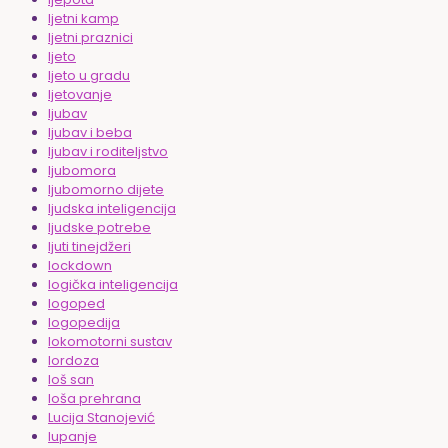
ljetni kamp
ljetni praznici
ljeto
ljeto u gradu
ljetovanje
ljubav
ljubav i beba
ljubav i roditeljstvo
ljubomora
ljubomorno dijete
ljudska inteligencija
ljudske potrebe
ljuti tinejdžeri
lockdown
logička inteligencija
logoped
logopedija
lokomotorni sustav
lordoza
loš san
loša prehrana
Lucija Stanojević
lupanje