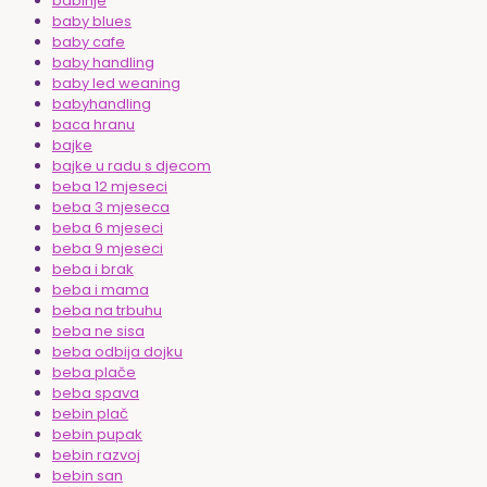
babinje
baby blues
baby cafe
baby handling
baby led weaning
babyhandling
baca hranu
bajke
bajke u radu s djecom
beba 12 mjeseci
beba 3 mjeseca
beba 6 mjeseci
beba 9 mjeseci
beba i brak
beba i mama
beba na trbuhu
beba ne sisa
beba odbija dojku
beba plače
beba spava
bebin plač
bebin pupak
bebin razvoj
bebin san