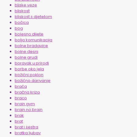
bliske veze
bliskost
bliskost s djetetom
bočica
bog
bolesno dijete
bolja komunikacija
bolne bradavice
bolne desni
bolne grudi
boravak u prirodi
borbe oko jela
božićni poklon
božićno darivanje
braća
bračna kriza
braco
brain gym
brain no brain
brak
brat
brat i sestra
bratka ljubav