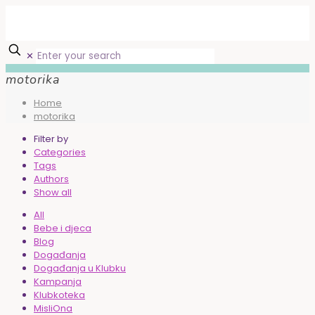
✕
motorika
Home
motorika
Filter by
Categories
Tags
Authors
Show all
All
Bebe i djeca
Blog
Događanja
Događanja u Klubku
Kampanja
Klubkoteka
MisliOna