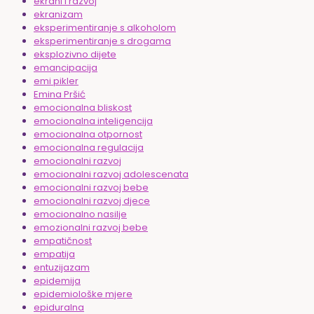
ekrani i razvoj
ekranizam
eksperimentiranje s alkoholom
eksperimentiranje s drogama
eksplozivno dijete
emancipacija
emi pikler
Emina Pršić
emocionalna bliskost
emocionalna inteligencija
emocionalna otpornost
emocionalna regulacija
emocionalni razvoj
emocionalni razvoj adolescenata
emocionalni razvoj bebe
emocionalni razvoj djece
emocionalno nasilje
emozionalni razvoj bebe
empatičnost
empatija
entuzijazam
epidemija
epidemiološke mjere
epiduralna