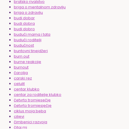
bratsko rivalstvo
briga o mentalnom zdravlju
briga o zdravlju
budi dobar
budi dobra
budi dobro
budući mama i tata
budući roditelji
budućnost
buntovni tinejdžeri
burn out
burne reakcije
burnout
čarolija
carski rez
celulit
centar klubko
centar za roditelje klubko
četvrto tromjesečje
četvrto tromjesječje
ciklus moja beba
ciljevi
čimbenici razvoja
čitaj mi