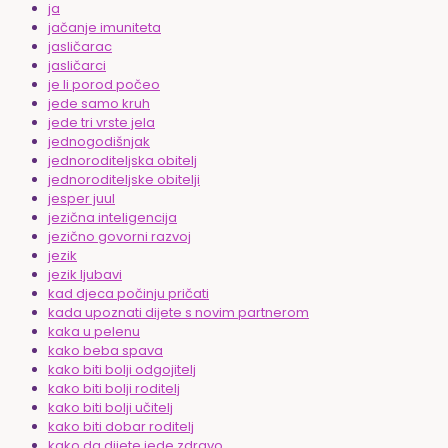
ja
jačanje imuniteta
jasličarac
jasličarci
je li porod počeo
jede samo kruh
jede tri vrste jela
jednogodišnjak
jednoroditeljska obitelj
jednoroditeljske obitelji
jesper juul
jezična inteligencija
jezično govorni razvoj
jezik
jezik ljubavi
kad djeca počinju pričati
kada upoznati dijete s novim partnerom
kaka u pelenu
kako beba spava
kako biti bolji odgojitelj
kako biti bolji roditelj
kako biti bolji učitelj
kako biti dobar roditelj
kako da dijete jede zdravo