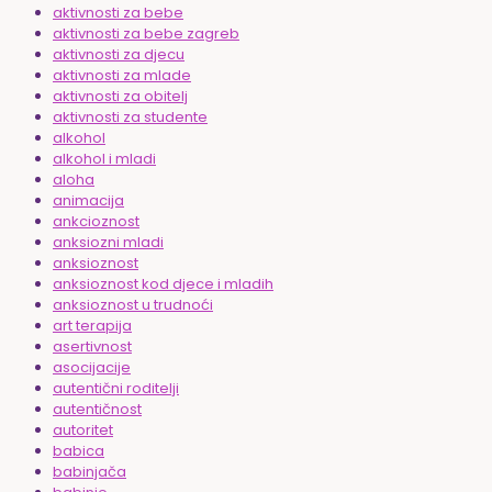
aktivnosti za bebe
aktivnosti za bebe zagreb
aktivnosti za djecu
aktivnosti za mlade
aktivnosti za obitelj
aktivnosti za studente
alkohol
alkohol i mladi
aloha
animacija
ankcioznost
anksiozni mladi
anksioznost
anksioznost kod djece i mladih
anksioznost u trudnoći
art terapija
asertivnost
asocijacije
autentični roditelji
autentičnost
autoritet
babica
babinjača