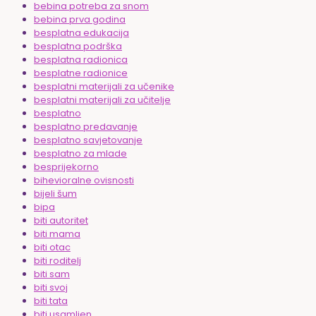
bebina potreba za snom
bebina prva godina
besplatna edukacija
besplatna podrška
besplatna radionica
besplatne radionice
besplatni materijali za učenike
besplatni materijali za učitelje
besplatno
besplatno predavanje
besplatno savjetovanje
besplatno za mlade
besprijekorno
bihevioralne ovisnosti
bijeli šum
bipa
biti autoritet
biti mama
biti otac
biti roditelj
biti sam
biti svoj
biti tata
biti usamljen