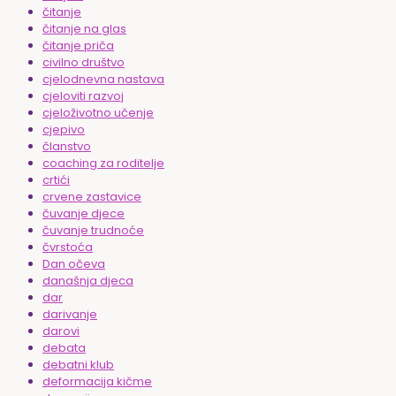
čitanje
čitanje na glas
čitanje priča
civilno društvo
cjelodnevna nastava
cjeloviti razvoj
cjeloživotno učenje
cjepivo
članstvo
coaching za roditelje
crtići
crvene zastavice
čuvanje djece
čuvanje trudnoće
čvrstoća
Dan očeva
današnja djeca
dar
darivanje
darovi
debata
debatni klub
deformacija kičme