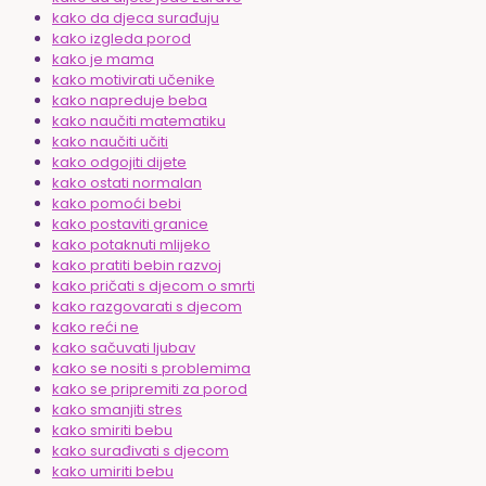
kako da djeca surađuju
kako izgleda porod
kako je mama
kako motivirati učenike
kako napreduje beba
kako naučiti matematiku
kako naučiti učiti
kako odgojiti dijete
kako ostati normalan
kako pomoći bebi
kako postaviti granice
kako potaknuti mlijeko
kako pratiti bebin razvoj
kako pričati s djecom o smrti
kako razgovarati s djecom
kako reći ne
kako sačuvati ljubav
kako se nositi s problemima
kako se pripremiti za porod
kako smanjiti stres
kako smiriti bebu
kako surađivati s djecom
kako umiriti bebu