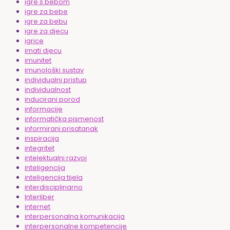
igre s bebom
igre za bebe
igre za bebu
igre za djecu
igrice
imati djecu
imunitet
imunološki sustav
individualni pristup
individualnost
inducirani porod
informacije
informatička pismenost
informirani prisatanak
inspiracija
integritet
intelektualni razvoj
inteligencija
inteligencija tijela
interdisciplinarno
Interliber
internet
interpersonalna komunikacija
interpersonalne kompetencije