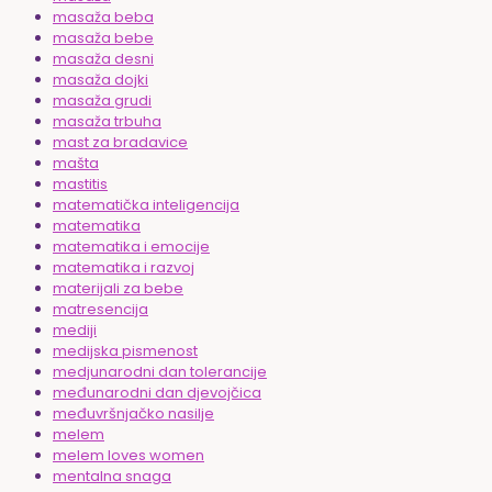
masaža beba
masaža bebe
masaža desni
masaža dojki
masaža grudi
masaža trbuha
mast za bradavice
mašta
mastitis
matematička inteligencija
matematika
matematika i emocije
matematika i razvoj
materijali za bebe
matresencija
mediji
medijska pismenost
medjunarodni dan tolerancije
međunarodni dan djevojčica
međuvršnjačko nasilje
melem
melem loves women
mentalna snaga