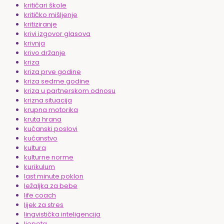
kritičari škole
kritičko mišljenje
kritiziranje
krivi izgovor glasova
krivnja
krivo držanje
kriza
kriza prve godine
kriza sedme godine
kriza u partnerskom odnosu
krizna situacija
krupna motorika
kruta hrana
kućanski poslovi
kućanstvo
kultura
kulturne norme
kurikulum
last minute poklon
ležaljka za bebe
life coach
lijek za stres
lingvistička inteligencija
ljepota