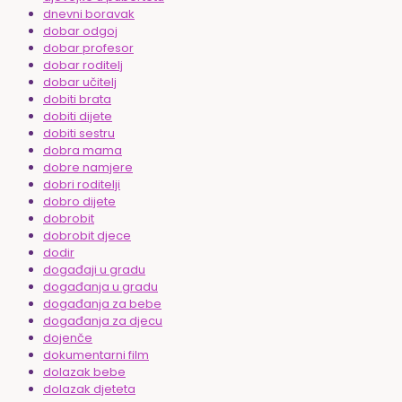
dnevni boravak
dobar odgoj
dobar profesor
dobar roditelj
dobar učitelj
dobiti brata
dobiti dijete
dobiti sestru
dobra mama
dobre namjere
dobri roditelji
dobro dijete
dobrobit
dobrobit djece
dodir
događaji u gradu
događanja u gradu
događanja za bebe
događanja za djecu
dojenče
dokumentarni film
dolazak bebe
dolazak djeteta