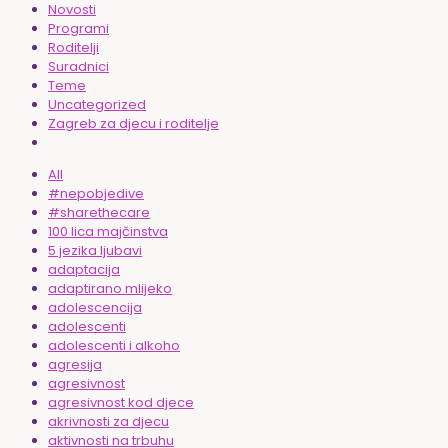
Novosti
Programi
Roditelji
Suradnici
Teme
Uncategorized
Zagreb za djecu i roditelje
All
#nepobjedive
#sharethecare
100 lica majčinstva
5 jezika ljubavi
adaptacija
adaptirano mlijeko
adolescencija
adolescenti
adolescenti i alkoho
agresija
agresivnost
agresivnost kod djece
akrivnosti za djecu
aktivnosti na trbuhu