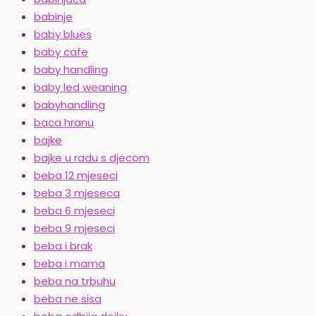
babinje
baby blues
baby cafe
baby handling
baby led weaning
babyhandling
baca hranu
bajke
bajke u radu s djecom
beba 12 mjeseci
beba 3 mjeseca
beba 6 mjeseci
beba 9 mjeseci
beba i brak
beba i mama
beba na trbuhu
beba ne sisa