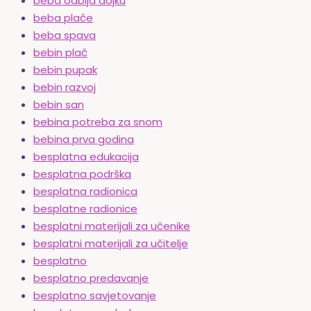
beba odbija dojku
beba plače
beba spava
bebin plač
bebin pupak
bebin razvoj
bebin san
bebina potreba za snom
bebina prva godina
besplatna edukacija
besplatna podrška
besplatna radionica
besplatne radionice
besplatni materijali za učenike
besplatni materijali za učitelje
besplatno
besplatno predavanje
besplatno savjetovanje