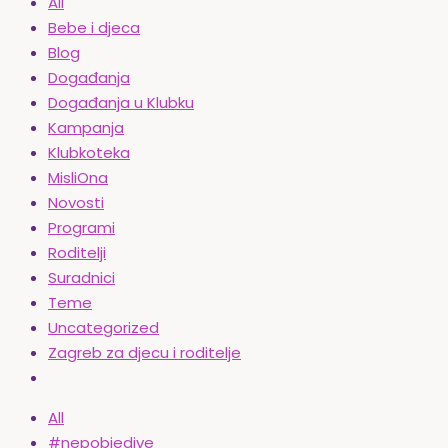
All
Bebe i djeca
Blog
Događanja
Događanja u Klubku
Kampanja
Klubkoteka
MisliOna
Novosti
Programi
Roditelji
Suradnici
Teme
Uncategorized
Zagreb za djecu i roditelje
All
#nepobjedive