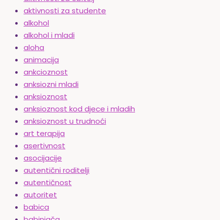
aktivnosti za studente
alkohol
alkohol i mladi
aloha
animacija
ankcioznost
anksiozni mladi
anksioznost
anksioznost kod djece i mladih
anksioznost u trudnoći
art terapija
asertivnost
asocijacije
autentični roditelji
autentičnost
autoritet
babica
babinjača