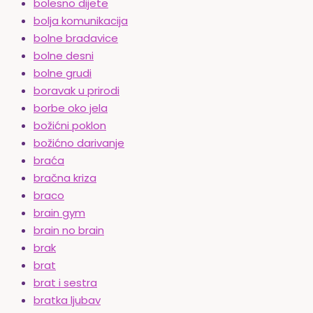
bolesno dijete
bolja komunikacija
bolne bradavice
bolne desni
bolne grudi
boravak u prirodi
borbe oko jela
božićni poklon
božićno darivanje
braća
bračna kriza
braco
brain gym
brain no brain
brak
brat
brat i sestra
bratka ljubav