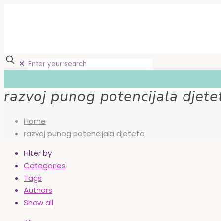
✕
razvoj punog potencijala djete
Home
razvoj punog potencijala djeteta
Filter by
Categories
Tags
Authors
Show all