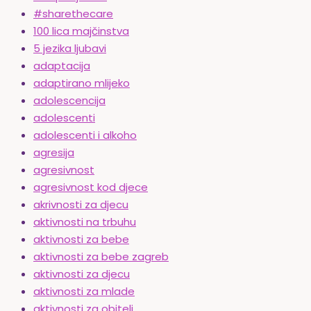
#sharethecare
100 lica majčinstva
5 jezika ljubavi
adaptacija
adaptirano mlijeko
adolescencija
adolescenti
adolescenti i alkoho
agresija
agresivnost
agresivnost kod djece
akrivnosti za djecu
aktivnosti na trbuhu
aktivnosti za bebe
aktivnosti za bebe zagreb
aktivnosti za djecu
aktivnosti za mlade
aktivnosti za obitelj