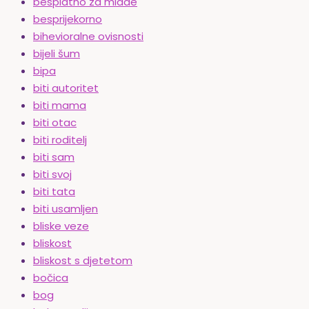
besplatno za mlade
besprijekorno
bihevioralne ovisnosti
bijeli šum
bipa
biti autoritet
biti mama
biti otac
biti roditelj
biti sam
biti svoj
biti tata
biti usamljen
bliske veze
bliskost
bliskost s djetetom
bočica
bog