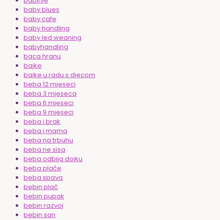
babinje
baby blues
baby cafe
baby handling
baby led weaning
babyhandling
baca hranu
bajke
bajke u radu s djecom
beba 12 mjeseci
beba 3 mjeseca
beba 6 mjeseci
beba 9 mjeseci
beba i brak
beba i mama
beba na trbuhu
beba ne sisa
beba odbija dojku
beba plače
beba spava
bebin plač
bebin pupak
bebin razvoj
bebin san