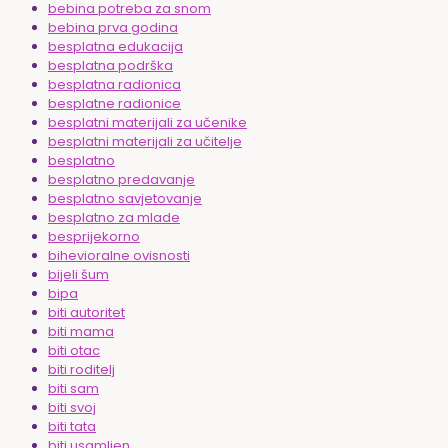
bebina potreba za snom
bebina prva godina
besplatna edukacija
besplatna podrška
besplatna radionica
besplatne radionice
besplatni materijali za učenike
besplatni materijali za učitelje
besplatno
besplatno predavanje
besplatno savjetovanje
besplatno za mlade
besprijekorno
bihevioralne ovisnosti
bijeli šum
bipa
biti autoritet
biti mama
biti otac
biti roditelj
biti sam
biti svoj
biti tata
biti usamljen