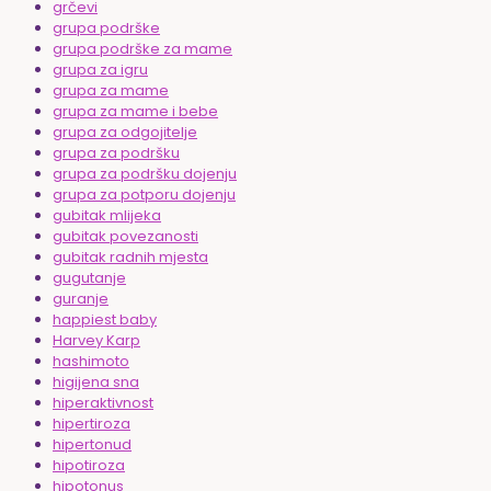
grčevi
grupa podrške
grupa podrške za mame
grupa za igru
grupa za mame
grupa za mame i bebe
grupa za odgojitelje
grupa za podršku
grupa za podršku dojenju
grupa za potporu dojenju
gubitak mlijeka
gubitak povezanosti
gubitak radnih mjesta
gugutanje
guranje
happiest baby
Harvey Karp
hashimoto
higijena sna
hiperaktivnost
hipertiroza
hipertonud
hipotiroza
hipotonus