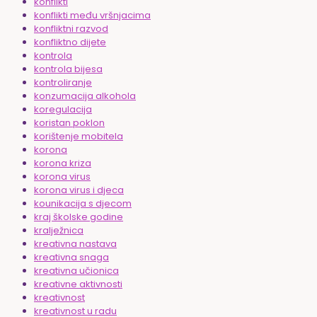
konflikti
konflikti među vršnjacima
konfliktni razvod
konfliktno dijete
kontrola
kontrola bijesa
kontroliranje
konzumacija alkohola
koregulacija
koristan poklon
korištenje mobitela
korona
korona kriza
korona virus
korona virus i djeca
kounikacija s djecom
kraj školske godine
kralježnica
kreativna nastava
kreativna snaga
kreativna učionica
kreativne aktivnosti
kreativnost
kreativnost u radu