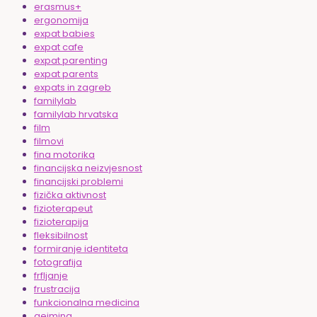
erasmus+
ergonomija
expat babies
expat cafe
expat parenting
expat parents
expats in zagreb
familylab
familylab hrvatska
film
filmovi
fina motorika
financijska neizvjesnost
financijski problemi
fizička aktivnost
fizioterapeut
fizioterapija
fleksibilnost
formiranje identiteta
fotografija
frfljanje
frustracija
funkcionalna medicina
gejming