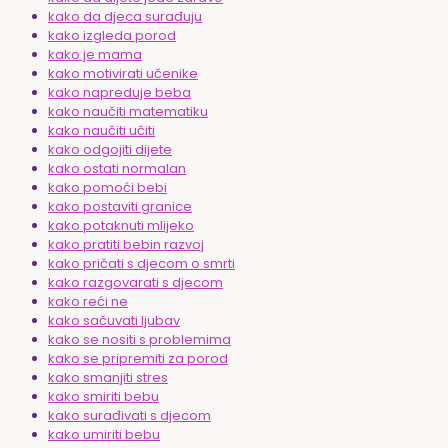
kako da djeca surađuju
kako izgleda porod
kako je mama
kako motivirati učenike
kako napreduje beba
kako naučiti matematiku
kako naučiti učiti
kako odgojiti dijete
kako ostati normalan
kako pomoći bebi
kako postaviti granice
kako potaknuti mlijeko
kako pratiti bebin razvoj
kako pričati s djecom o smrti
kako razgovarati s djecom
kako reći ne
kako sačuvati ljubav
kako se nositi s problemima
kako se pripremiti za porod
kako smanjiti stres
kako smiriti bebu
kako surađivati s djecom
kako umiriti bebu