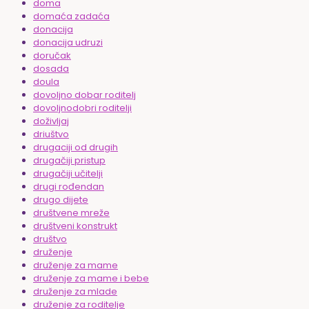
doma
domaća zadaća
donacija
donacija udruzi
doručak
dosada
doula
dovoljno dobar roditelj
dovoljnodobri roditelji
doživljaj
driuštvo
drugaciji od drugih
drugačiji pristup
drugačiji učitelji
drugi rođendan
drugo dijete
društvene mreže
društveni konstrukt
društvo
druženje
druženje za mame
druženje za mame i bebe
druženje za mlade
druženje za roditelje