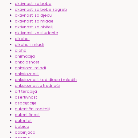
aktivnosti za bebe
aktivnosti za bebe zagreb
aktivnosti za djecu
aktivnosti za mlade
aktivnosti za obitelj
aktivnosti za studente
alkohol
alkohol i mladi
aloha
animacija
ankcioznost
anksiozni mladi
anksioznost
anksioznost kod djece i mladih
anksioznost u trudnoći
art terapija
asertivnost
asocijacije
autentični roditelji
autentičnost
autoritet
babica
babinjača