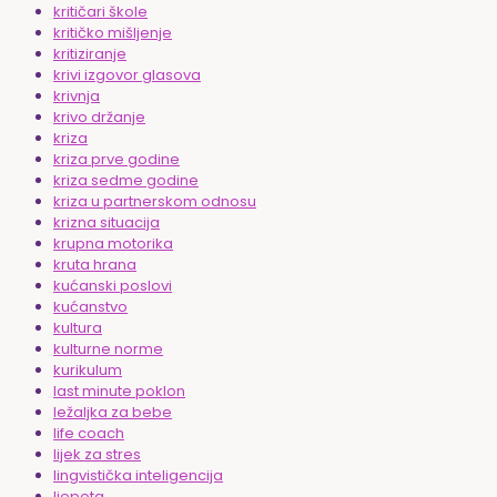
kritičari škole
kritičko mišljenje
kritiziranje
krivi izgovor glasova
krivnja
krivo držanje
kriza
kriza prve godine
kriza sedme godine
kriza u partnerskom odnosu
krizna situacija
krupna motorika
kruta hrana
kućanski poslovi
kućanstvo
kultura
kulturne norme
kurikulum
last minute poklon
ležaljka za bebe
life coach
lijek za stres
lingvistička inteligencija
ljepota