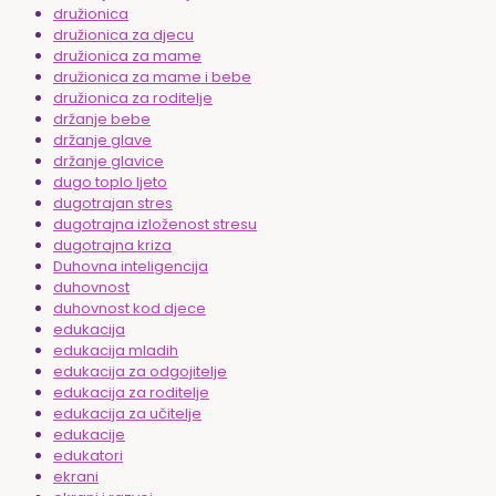
družionica
družionica za djecu
družionica za mame
družionica za mame i bebe
družionica za roditelje
držanje bebe
držanje glave
držanje glavice
dugo toplo ljeto
dugotrajan stres
dugotrajna izloženost stresu
dugotrajna kriza
Duhovna inteligencija
duhovnost
duhovnost kod djece
edukacija
edukacija mladih
edukacija za odgojitelje
edukacija za roditelje
edukacija za učitelje
edukacije
edukatori
ekrani