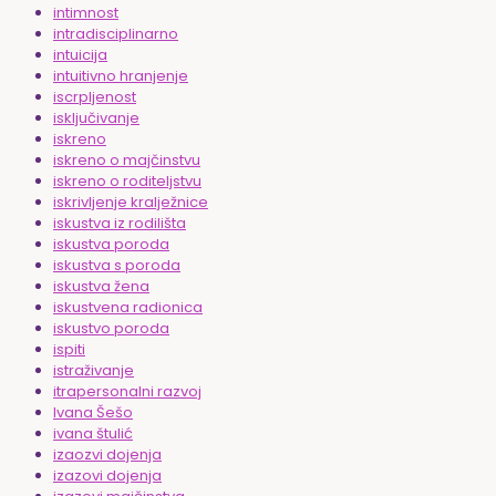
intimnost
intradisciplinarno
intuicija
intuitivno hranjenje
iscrpljenost
isključivanje
iskreno
iskreno o majčinstvu
iskreno o roditeljstvu
iskrivljenje kralježnice
iskustva iz rodilišta
iskustva poroda
iskustva s poroda
iskustva žena
iskustvena radionica
iskustvo poroda
ispiti
istraživanje
itrapersonalni razvoj
Ivana Šešo
ivana štulić
izaozvi dojenja
izazovi dojenja