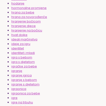
hodanje
hormonalne promjene
hrana za bebe
hrana za novorođenče
hranjenje bočicom
hranjenje djece
hranjenje na bočicu
hvat dojke
ideali majčinstva
ideje za igru
identitet
identitet i mladi
igra s bebom
igra s djetetom
igračke za bebe
igranje
igranje igrica
igranje s bebom
igranje s djetetom
igraonica
igraonica za bebe
igre
igre na trbuhu