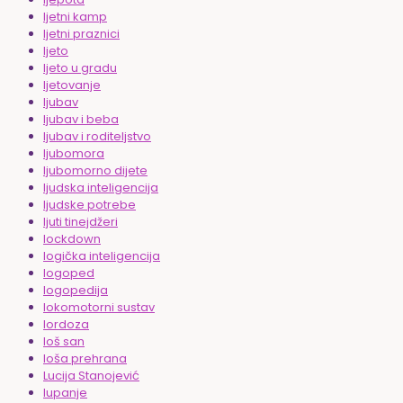
ljetni kamp
ljetni praznici
ljeto
ljeto u gradu
ljetovanje
ljubav
ljubav i beba
ljubav i roditeljstvo
ljubomora
ljubomorno dijete
ljudska inteligencija
ljudske potrebe
ljuti tinejdžeri
lockdown
logička inteligencija
logoped
logopedija
lokomotorni sustav
lordoza
loš san
loša prehrana
Lucija Stanojević
lupanje