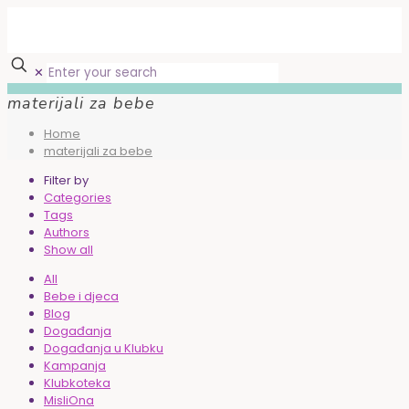
✕
materijali za bebe
Home
materijali za bebe
Filter by
Categories
Tags
Authors
Show all
All
Bebe i djeca
Blog
Događanja
Događanja u Klubku
Kampanja
Klubkoteka
MisliOna