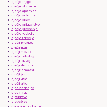
dječje knjige
dječje obaveze
dječje pjesmice
dječje potrebe
dječje priče
dječje prijateljstvo
dječje prkošenje
dječje reakcije
dječje zdravlje
dječji imunitet
dječji jezik
dječji mozak
dječji psiholog
dječji razvoj
dječji strahovi
dječji terapeut
dječji tjedan
dječji vrtić
dječji vrtići
djed božićnjak
djed mraz
djetinjstvo
djevojčice
djevojke u pubertetu