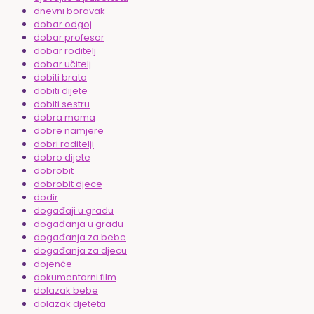
dnevni boravak
dobar odgoj
dobar profesor
dobar roditelj
dobar učitelj
dobiti brata
dobiti dijete
dobiti sestru
dobra mama
dobre namjere
dobri roditelji
dobro dijete
dobrobit
dobrobit djece
dodir
događaji u gradu
događanja u gradu
događanja za bebe
događanja za djecu
dojenče
dokumentarni film
dolazak bebe
dolazak djeteta