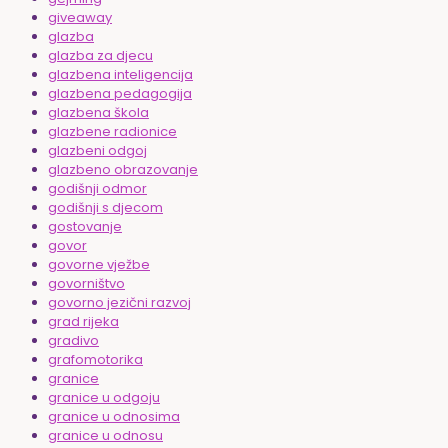
giveaway
glazba
glazba za djecu
glazbena inteligencija
glazbena pedagogija
glazbena škola
glazbene radionice
glazbeni odgoj
glazbeno obrazovanje
godišnji odmor
godišnji s djecom
gostovanje
govor
govorne vježbe
govorništvo
govorno jezični razvoj
grad rijeka
gradivo
grafomotorika
granice
granice u odgoju
granice u odnosima
granice u odnosu