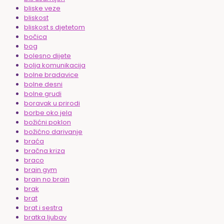
bliske veze
bliskost
bliskost s djetetom
bočica
bog
bolesno dijete
bolja komunikacija
bolne bradavice
bolne desni
bolne grudi
boravak u prirodi
borbe oko jela
božićni poklon
božićno darivanje
braća
bračna kriza
braco
brain gym
brain no brain
brak
brat
brat i sestra
bratka ljubav