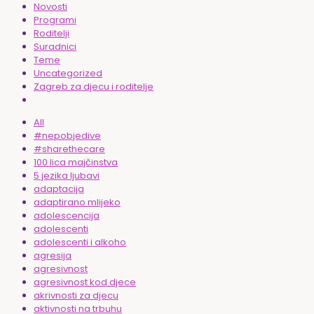
Novosti
Programi
Roditelji
Suradnici
Teme
Uncategorized
Zagreb za djecu i roditelje
All
#nepobjedive
#sharethecare
100 lica majčinstva
5 jezika ljubavi
adaptacija
adaptirano mlijeko
adolescencija
adolescenti
adolescenti i alkoho
agresija
agresivnost
agresivnost kod djece
akrivnosti za djecu
aktivnosti na trbuhu