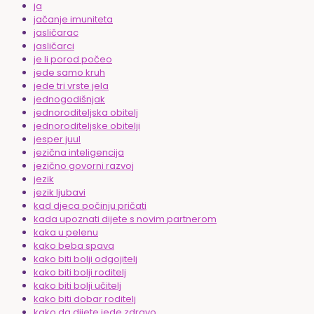
ja
jačanje imuniteta
jasličarac
jasličarci
je li porod počeo
jede samo kruh
jede tri vrste jela
jednogodišnjak
jednoroditeljska obitelj
jednoroditeljske obitelji
jesper juul
jezična inteligencija
jezično govorni razvoj
jezik
jezik ljubavi
kad djeca počinju pričati
kada upoznati dijete s novim partnerom
kaka u pelenu
kako beba spava
kako biti bolji odgojitelj
kako biti bolji roditelj
kako biti bolji učitelj
kako biti dobar roditelj
kako da dijete jede zdravo