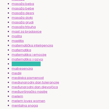
masaža beba
masaža bebe
masaža desni
masaža dojki
masaža grudi
masaža trbuha
mast za bradavice
mašta
mastitis
matematička inteligencija
matematika
matematika i emocije
matematika i razvoj
materijali za bebe
matresencija
mediji
medijska pismenost
medjunarodni dan tolerancije
međunarodni dan djevojčica
međuvršnjačko nasilje
melem
melem loves women
mentalna snaga