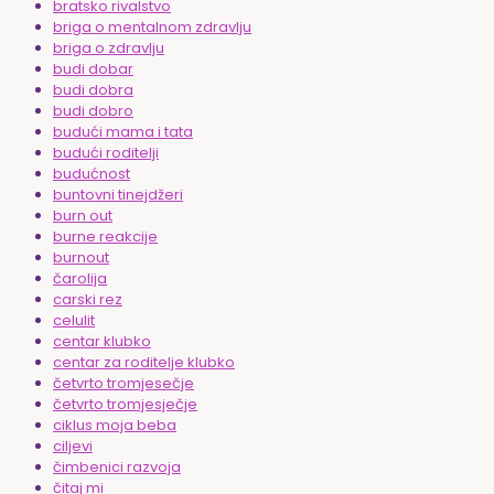
bratsko rivalstvo
briga o mentalnom zdravlju
briga o zdravlju
budi dobar
budi dobra
budi dobro
budući mama i tata
budući roditelji
budućnost
buntovni tinejdžeri
burn out
burne reakcije
burnout
čarolija
carski rez
celulit
centar klubko
centar za roditelje klubko
četvrto tromjesečje
četvrto tromjesječje
ciklus moja beba
ciljevi
čimbenici razvoja
čitaj mi