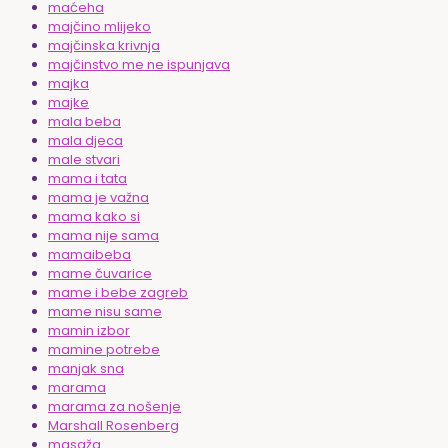
maćeha
majčino mlijeko
majčinska krivnja
majčinstvo me ne ispunjava
majka
majke
mala beba
mala djeca
male stvari
mama i tata
mama je važna
mama kako si
mama nije sama
mamaibeba
mame čuvarice
mame i bebe zagreb
mame nisu same
mamin izbor
mamine potrebe
manjak sna
marama
marama za nošenje
Marshall Rosenberg
masaža