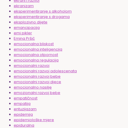
ekrani i razvoj
ekranizam
eksperimentiranje s alkoholom
eksperimentiranje s drogama
eksplozivno dijete
emancipacija
emi pikler
Emina Pršić
emocionalna bliskost
emocionalna inteligencija
emocionalna otpornost
emocionalna regulacija
emocionalni razvoj
emocionalni razvoj adolescenata
emocionalni razvoj bebe
emocionalni razvoj djece
emocionalno nasilje
emozionalni razvoj bebe
empatičnost
empatija
entuzijazam
epidemija
epidemiološke mjere
epiduralna