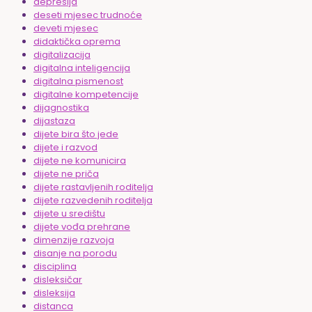
depresija
deseti mjesec trudnoće
deveti mjesec
didaktička oprema
digitalizacija
digitalna inteligencija
digitalna pismenost
digitalne kompetencije
dijagnostika
dijastaza
dijete bira što jede
dijete i razvod
dijete ne komunicira
dijete ne priča
dijete rastavljenih roditelja
dijete razvedenih roditelja
dijete u središtu
dijete vođa prehrane
dimenzije razvoja
disanje na porodu
disciplina
disleksičar
disleksija
distanca