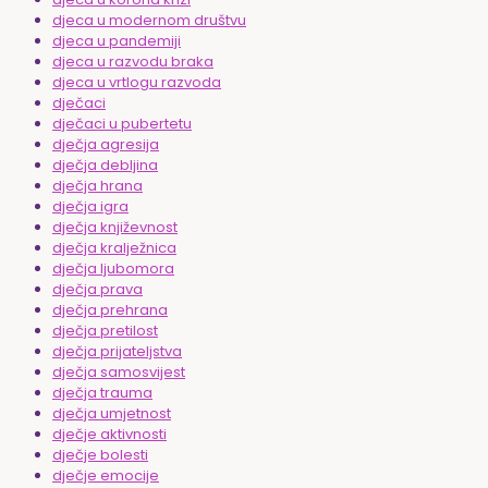
djeca u modernom društvu
djeca u pandemiji
djeca u razvodu braka
djeca u vrtlogu razvoda
dječaci
dječaci u pubertetu
dječja agresija
dječja debljina
dječja hrana
dječja igra
dječja književnost
dječja kralježnica
dječja ljubomora
dječja prava
dječja prehrana
dječja pretilost
dječja prijateljstva
dječja samosvijest
dječja trauma
dječja umjetnost
dječje aktivnosti
dječje bolesti
dječje emocije