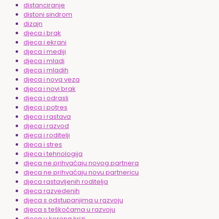
distanciranje
distoni sindrom
dizajn
djeca i brak
djeca i ekrani
djeca i mediji
djeca i mladi
djeca i mladih
djeca i nova veza
djeca i novi brak
djeca i odrasli
djeca i potres
djeca i rastava
djeca i razvod
djeca i roditelji
djeca i stres
djeca i tehnologija
djeca ne prihvaćaju novog partnera
djeca ne prihvaćaju novu partnericu
djeca rastavljenih roditelja
djeca razvedenih
djeca s odstupanjima u razvoju
djeca s teškoćama u razvoju
djeca u korona krizi