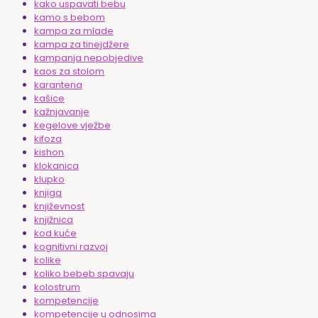
kako uspavati bebu
kamo s bebom
kampa za mlade
kampa za tinejdžere
kampanja nepobjedive
kaos za stolom
karantena
kašice
kažnjavanje
kegelove vježbe
kifoza
kishon
klokanica
klupko
knjiga
književnost
knjižnica
kod kuće
kognitivni razvoj
kolike
koliko bebeb spavaju
kolostrum
kompetencije
kompetencije u odnosima