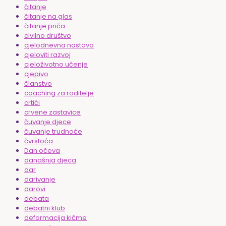
čitanje
čitanje na glas
čitanje priča
civilno društvo
cjelodnevna nastava
cjeloviti razvoj
cjeloživotno učenje
cjepivo
članstvo
coaching za roditelje
crtići
crvene zastavice
čuvanje djece
čuvanje trudnoće
čvrstoća
Dan očeva
današnja djeca
dar
darivanje
darovi
debata
debatni klub
deformacija kičme