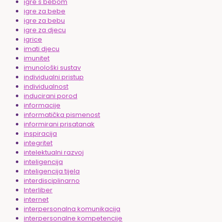
igre s bebom
igre za bebe
igre za bebu
igre za djecu
igrice
imati djecu
imunitet
imunološki sustav
individualni pristup
individualnost
inducirani porod
informacije
informatička pismenost
informirani prisatanak
inspiracija
integritet
intelektualni razvoj
inteligencija
inteligencija tijela
interdisciplinarno
Interliber
internet
interpersonalna komunikacija
interpersonalne kompetencije