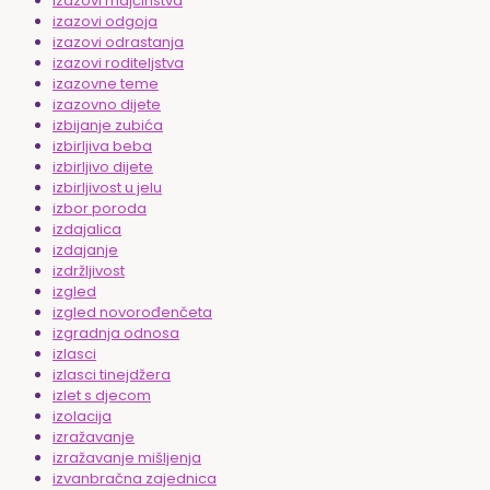
izazovi majčinstva
izazovi odgoja
izazovi odrastanja
izazovi roditeljstva
izazovne teme
izazovno dijete
izbijanje zubića
izbirljiva beba
izbirljivo dijete
izbirljivost u jelu
izbor poroda
izdajalica
izdajanje
izdržljivost
izgled
izgled novorođenčeta
izgradnja odnosa
izlasci
izlasci tinejdžera
izlet s djecom
izolacija
izražavanje
izražavanje mišljenja
izvanbračna zajednica