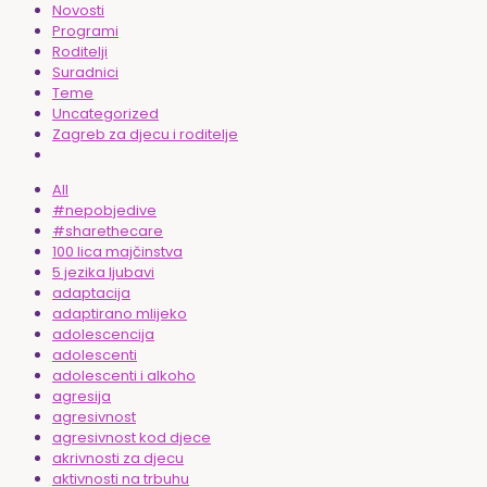
Novosti
Programi
Roditelji
Suradnici
Teme
Uncategorized
Zagreb za djecu i roditelje
All
#nepobjedive
#sharethecare
100 lica majčinstva
5 jezika ljubavi
adaptacija
adaptirano mlijeko
adolescencija
adolescenti
adolescenti i alkoho
agresija
agresivnost
agresivnost kod djece
akrivnosti za djecu
aktivnosti na trbuhu