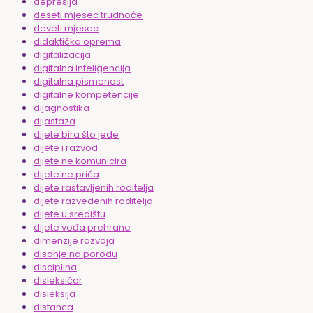
depresija
deseti mjesec trudnoće
deveti mjesec
didaktička oprema
digitalizacija
digitalna inteligencija
digitalna pismenost
digitalne kompetencije
dijagnostika
dijastaza
dijete bira što jede
dijete i razvod
dijete ne komunicira
dijete ne priča
dijete rastavljenih roditelja
dijete razvedenih roditelja
dijete u središtu
dijete vođa prehrane
dimenzije razvoja
disanje na porodu
disciplina
disleksičar
disleksija
distanca