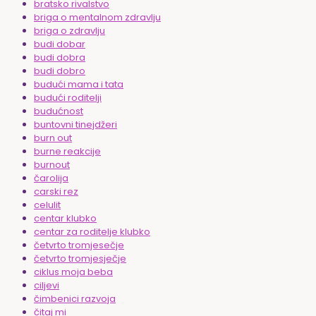
bratsko rivalstvo
briga o mentalnom zdravlju
briga o zdravlju
budi dobar
budi dobra
budi dobro
budući mama i tata
budući roditelji
budućnost
buntovni tinejdžeri
burn out
burne reakcije
burnout
čarolija
carski rez
celulit
centar klubko
centar za roditelje klubko
četvrto tromjesečje
četvrto tromjesječje
ciklus moja beba
ciljevi
čimbenici razvoja
čitaj mi