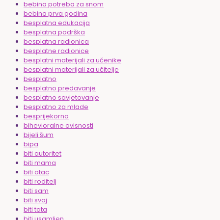
bebina potreba za snom
bebina prva godina
besplatna edukacija
besplatna podrška
besplatna radionica
besplatne radionice
besplatni materijali za učenike
besplatni materijali za učitelje
besplatno
besplatno predavanje
besplatno savjetovanje
besplatno za mlade
besprijekorno
bihevioralne ovisnosti
bijeli šum
bipa
biti autoritet
biti mama
biti otac
biti roditelj
biti sam
biti svoj
biti tata
biti usamljen