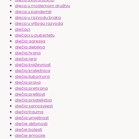
djeca u modernom društvu
djeca u pandemiji
djeca u razvodu braka
djeca u vrtlogu razvoda
dječaci
dječaci u pubertetu
dječja agresija
dječja debljina
dječja hrana
dječja igra
dječja književnost
dječja kralježnica
dječja ljubomora
dječja prava
dječja prehrana
dječja pretilost
dječja prijateljstva
dječja samosvijest
dječja trauma
dječja umjetnost
dječje aktivnosti
dječje bolesti
dječje emocije