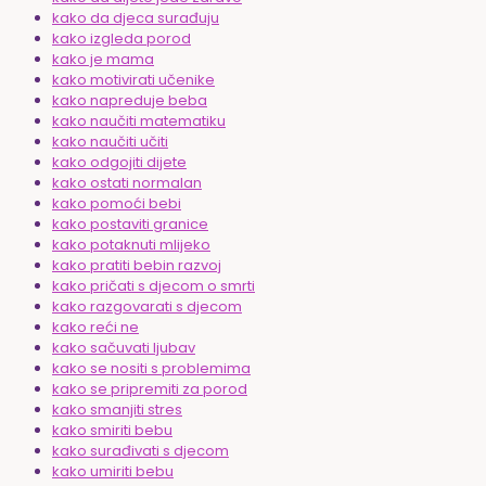
kako da djeca surađuju
kako izgleda porod
kako je mama
kako motivirati učenike
kako napreduje beba
kako naučiti matematiku
kako naučiti učiti
kako odgojiti dijete
kako ostati normalan
kako pomoći bebi
kako postaviti granice
kako potaknuti mlijeko
kako pratiti bebin razvoj
kako pričati s djecom o smrti
kako razgovarati s djecom
kako reći ne
kako sačuvati ljubav
kako se nositi s problemima
kako se pripremiti za porod
kako smanjiti stres
kako smiriti bebu
kako surađivati s djecom
kako umiriti bebu