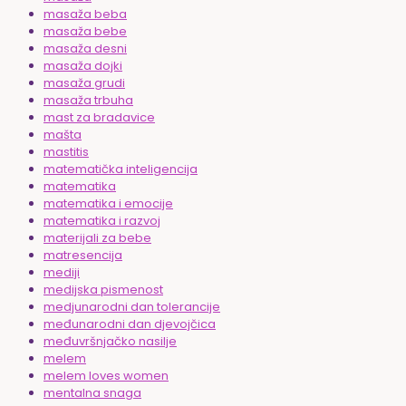
masaža beba
masaža bebe
masaža desni
masaža dojki
masaža grudi
masaža trbuha
mast za bradavice
mašta
mastitis
matematička inteligencija
matematika
matematika i emocije
matematika i razvoj
materijali za bebe
matresencija
mediji
medijska pismenost
medjunarodni dan tolerancije
međunarodni dan djevojčica
međuvršnjačko nasilje
melem
melem loves women
mentalna snaga