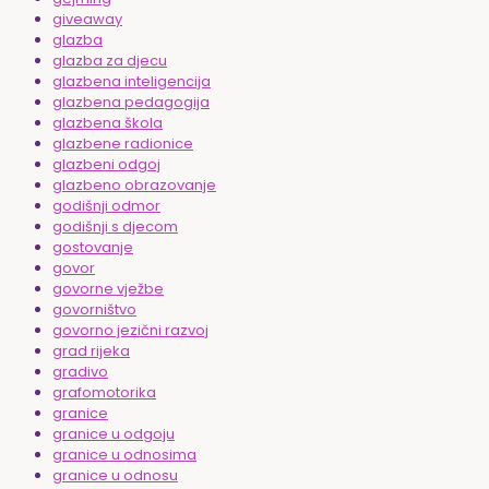
giveaway
glazba
glazba za djecu
glazbena inteligencija
glazbena pedagogija
glazbena škola
glazbene radionice
glazbeni odgoj
glazbeno obrazovanje
godišnji odmor
godišnji s djecom
gostovanje
govor
govorne vježbe
govorništvo
govorno jezični razvoj
grad rijeka
gradivo
grafomotorika
granice
granice u odgoju
granice u odnosima
granice u odnosu