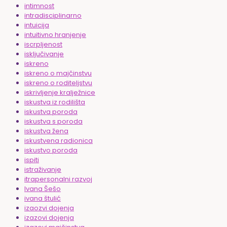
intimnost
intradisciplinarno
intuicija
intuitivno hranjenje
iscrpljenost
isključivanje
iskreno
iskreno o majčinstvu
iskreno o roditeljstvu
iskrivljenje kralježnice
iskustva iz rodilišta
iskustva poroda
iskustva s poroda
iskustva žena
iskustvena radionica
iskustvo poroda
ispiti
istraživanje
itrapersonalni razvoj
Ivana Šešo
ivana štulić
izaozvi dojenja
izazovi dojenja