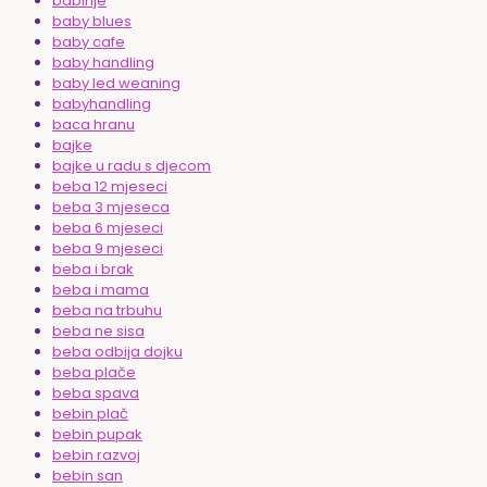
babinje
baby blues
baby cafe
baby handling
baby led weaning
babyhandling
baca hranu
bajke
bajke u radu s djecom
beba 12 mjeseci
beba 3 mjeseca
beba 6 mjeseci
beba 9 mjeseci
beba i brak
beba i mama
beba na trbuhu
beba ne sisa
beba odbija dojku
beba plače
beba spava
bebin plač
bebin pupak
bebin razvoj
bebin san