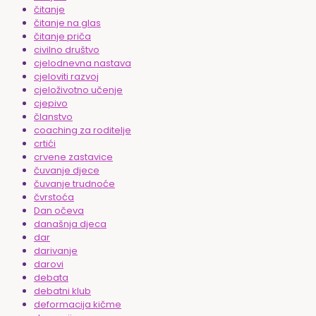
čitanje
čitanje na glas
čitanje priča
civilno društvo
cjelodnevna nastava
cjeloviti razvoj
cjeloživotno učenje
cjepivo
članstvo
coaching za roditelje
crtići
crvene zastavice
čuvanje djece
čuvanje trudnoće
čvrstoća
Dan očeva
današnja djeca
dar
darivanje
darovi
debata
debatni klub
deformacija kičme