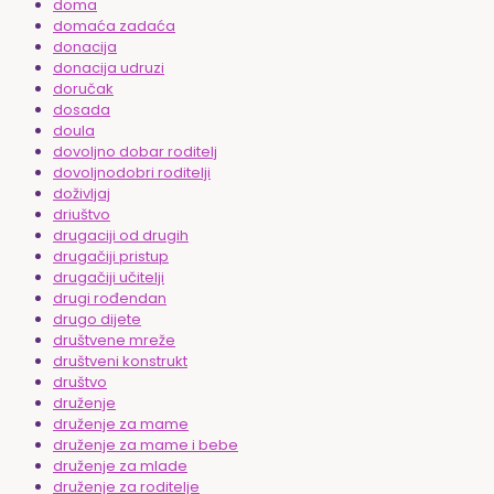
doma
domaća zadaća
donacija
donacija udruzi
doručak
dosada
doula
dovoljno dobar roditelj
dovoljnodobri roditelji
doživljaj
driuštvo
drugaciji od drugih
drugačiji pristup
drugačiji učitelji
drugi rođendan
drugo dijete
društvene mreže
društveni konstrukt
društvo
druženje
druženje za mame
druženje za mame i bebe
druženje za mlade
druženje za roditelje