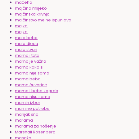
maćeha
majčino mlijeko
majčinska krivnja
majčinstvo me ne ispunjava
majka
majke
mala beba
mala djeca
male stvari
mama i tata
mama je važna
mama kako si
mama nije sama
mamaibeba
mame čuvarice
mame i bebe zagreb
mame nisu same
mamin izbor
mamine potrebe
manjak sna
marama
marama za nošenje
Marshall Rosenberg
masaža