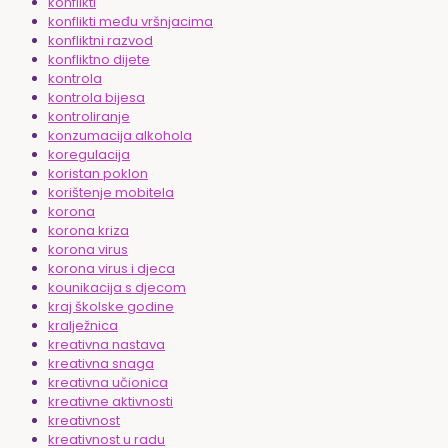
konflikti
konflikti među vršnjacima
konfliktni razvod
konfliktno dijete
kontrola
kontrola bijesa
kontroliranje
konzumacija alkohola
koregulacija
koristan poklon
korištenje mobitela
korona
korona kriza
korona virus
korona virus i djeca
kounikacija s djecom
kraj školske godine
kralježnica
kreativna nastava
kreativna snaga
kreativna učionica
kreativne aktivnosti
kreativnost
kreativnost u radu