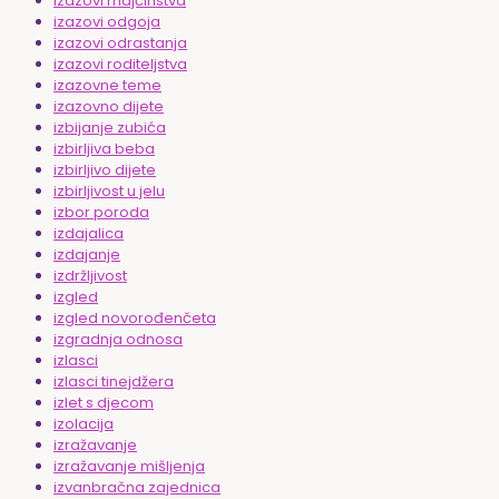
izazovi majčinstva
izazovi odgoja
izazovi odrastanja
izazovi roditeljstva
izazovne teme
izazovno dijete
izbijanje zubića
izbirljiva beba
izbirljivo dijete
izbirljivost u jelu
izbor poroda
izdajalica
izdajanje
izdržljivost
izgled
izgled novorođenčeta
izgradnja odnosa
izlasci
izlasci tinejdžera
izlet s djecom
izolacija
izražavanje
izražavanje mišljenja
izvanbračna zajednica