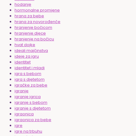
hodanje
hormonalne promjene
hrana za bebe
hrana za novorođenče
hranjenje bočicom
hranjenje djece
hranjenje na bočicu
hvat dojke
ideali majčinstva
ideje za igru
identitet
identitet i mladi
igra s bebom
igra s djetetom
igračke za bebe
igranje
igranje igrica
igranje s bebom
igranje s djetetom
igraonica
igraonica za bebe
igre
igre na trbuhu