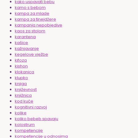
kako uspavati bebu
kamo s bebom
kampa za mlade
kampa za tinejdžere
kampanja nepobjedive
kaos za stolom
karantena
kašice
kažnjavanje
kegelove vježbe
kifoza
kishon
klokanica
klupko
knjiga
književnost
knjižnica
kod kuće
kognitivni razvoj
kolike
koliko bebeb spavaju
kolostrum
kompetencije
kompetencije u odnosima