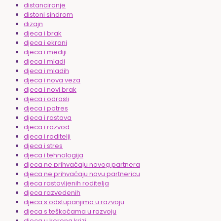
distanciranje
distoni sindrom
dizajn
djeca i brak
djeca i ekrani
djeca i mediji
djeca i mladi
djeca i mladih
djeca i nova veza
djeca i novi brak
djeca i odrasli
djeca i potres
djeca i rastava
djeca i razvod
djeca i roditelji
djeca i stres
djeca i tehnologija
djeca ne prihvaćaju novog partnera
djeca ne prihvaćaju novu partnericu
djeca rastavljenih roditelja
djeca razvedenih
djeca s odstupanjima u razvoju
djeca s teškoćama u razvoju
djeca u korona krizi