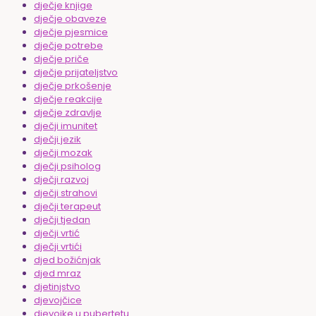
dječje knjige
dječje obaveze
dječje pjesmice
dječje potrebe
dječje priče
dječje prijateljstvo
dječje prkošenje
dječje reakcije
dječje zdravlje
dječji imunitet
dječji jezik
dječji mozak
dječji psiholog
dječji razvoj
dječji strahovi
dječji terapeut
dječji tjedan
dječji vrtić
dječji vrtići
djed božićnjak
djed mraz
djetinjstvo
djevojčice
djevojke u pubertetu