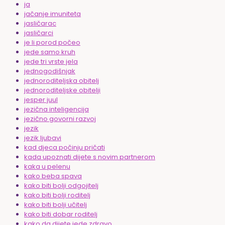
ja
jačanje imuniteta
jasličarac
jasličarci
je li porod počeo
jede samo kruh
jede tri vrste jela
jednogodišnjak
jednoroditeljska obitelj
jednoroditeljske obitelji
jesper juul
jezična inteligencija
jezično govorni razvoj
jezik
jezik ljubavi
kad djeca počinju pričati
kada upoznati dijete s novim partnerom
kaka u pelenu
kako beba spava
kako biti bolji odgojitelj
kako biti bolji roditelj
kako biti bolji učitelj
kako biti dobar roditelj
kako da dijete jede zdravo