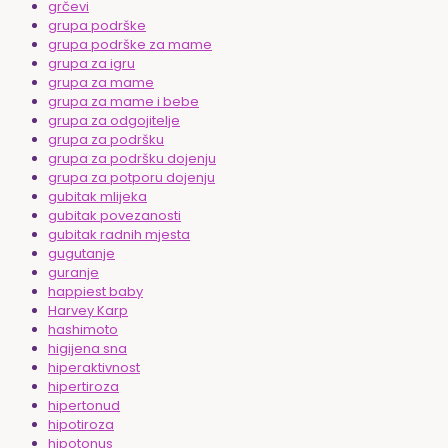
grčevi
grupa podrške
grupa podrške za mame
grupa za igru
grupa za mame
grupa za mame i bebe
grupa za odgojitelje
grupa za podršku
grupa za podršku dojenju
grupa za potporu dojenju
gubitak mlijeka
gubitak povezanosti
gubitak radnih mjesta
gugutanje
guranje
happiest baby
Harvey Karp
hashimoto
higijena sna
hiperaktivnost
hipertiroza
hipertonud
hipotiroza
hipotonus