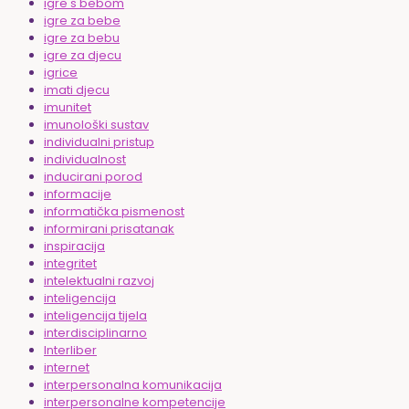
igre s bebom
igre za bebe
igre za bebu
igre za djecu
igrice
imati djecu
imunitet
imunološki sustav
individualni pristup
individualnost
inducirani porod
informacije
informatička pismenost
informirani prisatanak
inspiracija
integritet
intelektualni razvoj
inteligencija
inteligencija tijela
interdisciplinarno
Interliber
internet
interpersonalna komunikacija
interpersonalne kompetencije