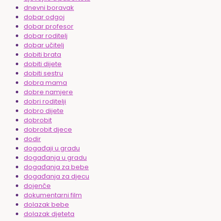
dnevni boravak
dobar odgoj
dobar profesor
dobar roditelj
dobar učitelj
dobiti brata
dobiti dijete
dobiti sestru
dobra mama
dobre namjere
dobri roditelji
dobro dijete
dobrobit
dobrobit djece
dodir
događaji u gradu
događanja u gradu
događanja za bebe
događanja za djecu
dojenče
dokumentarni film
dolazak bebe
dolazak djeteta