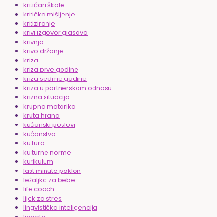
kritičari škole
kritičko mišljenje
kritiziranje
krivi izgovor glasova
krivnja
krivo držanje
kriza
kriza prve godine
kriza sedme godine
kriza u partnerskom odnosu
krizna situacija
krupna motorika
kruta hrana
kućanski poslovi
kućanstvo
kultura
kulturne norme
kurikulum
last minute poklon
ležaljka za bebe
life coach
lijek za stres
lingvistička inteligencija
ljepota