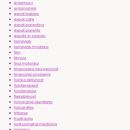
erasmus+
ergonomija
expat babies
expat cafe
expat parenting
expat parents
expats in zagreb
familylab
familylab hrvatska
film
filmovi
fina motorika
financijska neizvjesnost
financijski problemi
fizička aktivnost
fizioterapeut
fizioterapija
fleksibilnost
formiranje identiteta
fotografija
frfljanje
frustracija
funkcionalna medicina
gejming