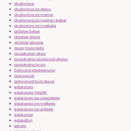
družionica
družionica za djecu
družionica za mame
družionica za mame i bebe
družionica za roditelje
držanje bebe
držanje glave
držanje glavice
dugo toplo ljeto
dugotrajan stres
dugotrajna izloženost stresu
dugotrajna kriza
Duhovna inteligencija
duhovnost
duhovnost kod djece
edukacija
edukacija mladih
edukacija za odgojitelje
edukacija za roditelje
edukacija za učitelje
edukacije
edukatori
ekrani