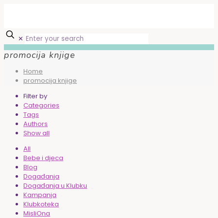
✕
promocija knjige
Home
promocija knjige
Filter by
Categories
Tags
Authors
Show all
All
Bebe i djeca
Blog
Događanja
Događanja u Klubku
Kampanja
Klubkoteka
MisliOna