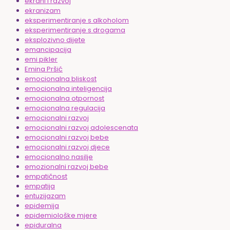
ekrani i razvoj
ekranizam
eksperimentiranje s alkoholom
eksperimentiranje s drogama
eksplozivno dijete
emancipacija
emi pikler
Emina Pršić
emocionalna bliskost
emocionalna inteligencija
emocionalna otpornost
emocionalna regulacija
emocionalni razvoj
emocionalni razvoj adolescenata
emocionalni razvoj bebe
emocionalni razvoj djece
emocionalno nasilje
emozionalni razvoj bebe
empatičnost
empatija
entuzijazam
epidemija
epidemiološke mjere
epiduralna