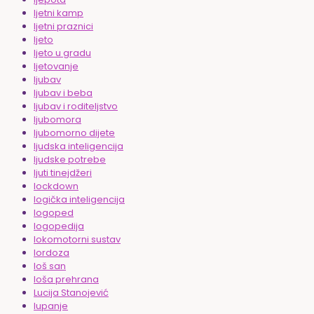
ljetni kamp
ljetni praznici
ljeto
ljeto u gradu
ljetovanje
ljubav
ljubav i beba
ljubav i roditeljstvo
ljubomora
ljubomorno dijete
ljudska inteligencija
ljudske potrebe
ljuti tinejdžeri
lockdown
logička inteligencija
logoped
logopedija
lokomotorni sustav
lordoza
loš san
loša prehrana
Lucija Stanojević
lupanje