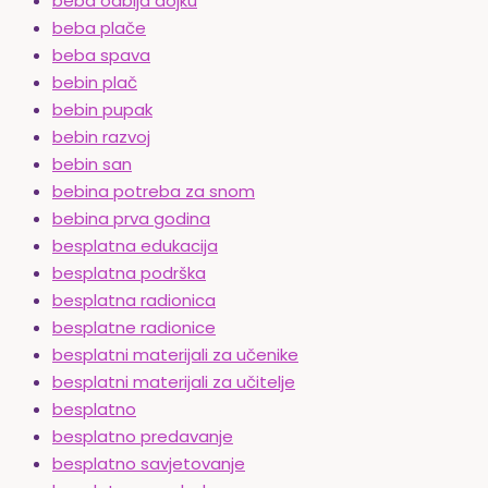
beba odbija dojku
beba plače
beba spava
bebin plač
bebin pupak
bebin razvoj
bebin san
bebina potreba za snom
bebina prva godina
besplatna edukacija
besplatna podrška
besplatna radionica
besplatne radionice
besplatni materijali za učenike
besplatni materijali za učitelje
besplatno
besplatno predavanje
besplatno savjetovanje