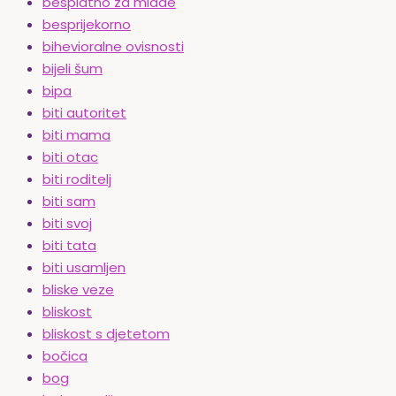
besplatno za mlade
besprijekorno
bihevioralne ovisnosti
bijeli šum
bipa
biti autoritet
biti mama
biti otac
biti roditelj
biti sam
biti svoj
biti tata
biti usamljen
bliske veze
bliskost
bliskost s djetetom
bočica
bog