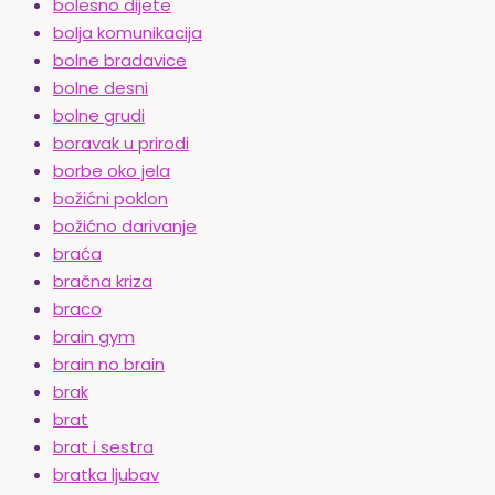
bolesno dijete
bolja komunikacija
bolne bradavice
bolne desni
bolne grudi
boravak u prirodi
borbe oko jela
božićni poklon
božićno darivanje
braća
bračna kriza
braco
brain gym
brain no brain
brak
brat
brat i sestra
bratka ljubav