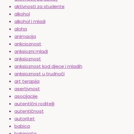
aktivnosti za studente
alkohol
alkohol i mladi
aloha
animacija
ankcioznost
anksiozni mladi
anksioznost
anksioznost kod djece i mladih
anksioznost u trudnoći
art terapija
asertivnost
asocijacije
autentični roditelji
autentičnost
autoritet
babica
babinjača