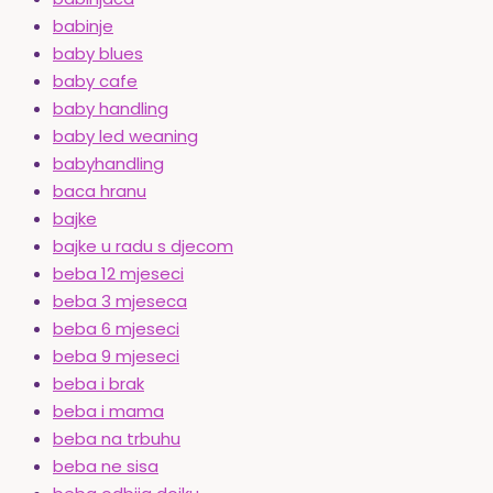
babinje
baby blues
baby cafe
baby handling
baby led weaning
babyhandling
baca hranu
bajke
bajke u radu s djecom
beba 12 mjeseci
beba 3 mjeseca
beba 6 mjeseci
beba 9 mjeseci
beba i brak
beba i mama
beba na trbuhu
beba ne sisa