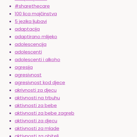
#sharethecare
100 lica majčinstva
5 jezika ljubavi
adaptacija
adaptirano mlijeko
adolescencija
adolescenti
adolescenti i alkoho
agresija
agresivnost
agresivnost kod djece
akrivnosti za djecu
aktivnosti na trbuhu
aktivnosti za bebe
aktivnosti za bebe zagreb
aktivnosti za djecu
aktivnosti za mlade
aktivnosti za obitelj