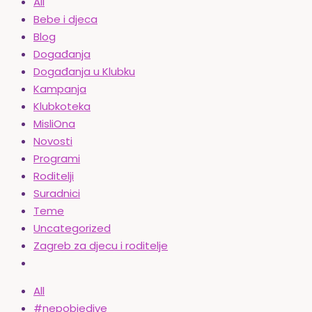
All
Bebe i djeca
Blog
Događanja
Događanja u Klubku
Kampanja
Klubkoteka
MisliOna
Novosti
Programi
Roditelji
Suradnici
Teme
Uncategorized
Zagreb za djecu i roditelje
All
#nepobjedive