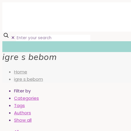
✕
igre s bebom
Home
igre s bebom
Filter by
Categories
Tags
Authors
Show all