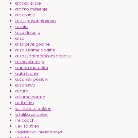
kritičari škole
kritičko mišljenje
kritiziranje
krivi izgovor glasova
krivnja
krivo držanje
kriza
kriza prve godine
kriza sedme godine
kriza u partnerskom odnosu
krizna situacija
krupna motorika
kruta hrana
kućanski poslovi
kućanstvo
kultura
kulturne norme
kurikulum
last minute poklon
ležaljka za bebe
life coach
lijek za stres
lingvistička inteligencija
ljepota