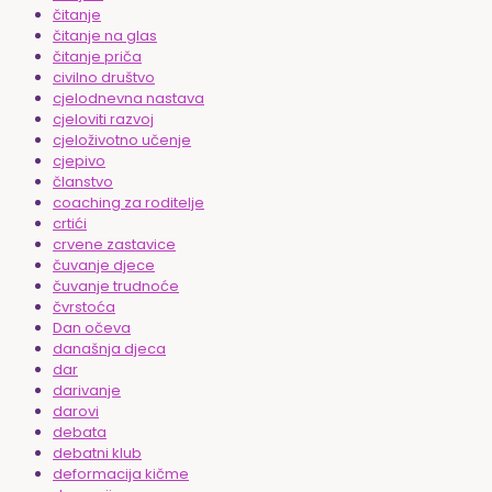
čitanje
čitanje na glas
čitanje priča
civilno društvo
cjelodnevna nastava
cjeloviti razvoj
cjeloživotno učenje
cjepivo
članstvo
coaching za roditelje
crtići
crvene zastavice
čuvanje djece
čuvanje trudnoće
čvrstoća
Dan očeva
današnja djeca
dar
darivanje
darovi
debata
debatni klub
deformacija kičme