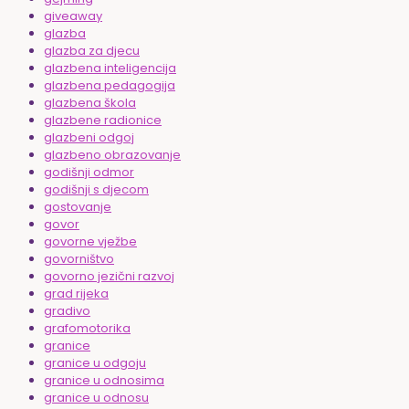
giveaway
glazba
glazba za djecu
glazbena inteligencija
glazbena pedagogija
glazbena škola
glazbene radionice
glazbeni odgoj
glazbeno obrazovanje
godišnji odmor
godišnji s djecom
gostovanje
govor
govorne vježbe
govorništvo
govorno jezični razvoj
grad rijeka
gradivo
grafomotorika
granice
granice u odgoju
granice u odnosima
granice u odnosu