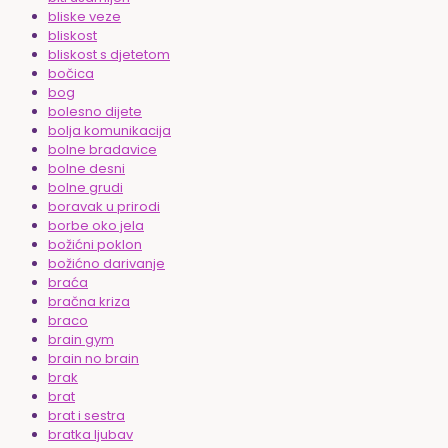
bliske veze
bliskost
bliskost s djetetom
bočica
bog
bolesno dijete
bolja komunikacija
bolne bradavice
bolne desni
bolne grudi
boravak u prirodi
borbe oko jela
božićni poklon
božićno darivanje
braća
bračna kriza
braco
brain gym
brain no brain
brak
brat
brat i sestra
bratka ljubav