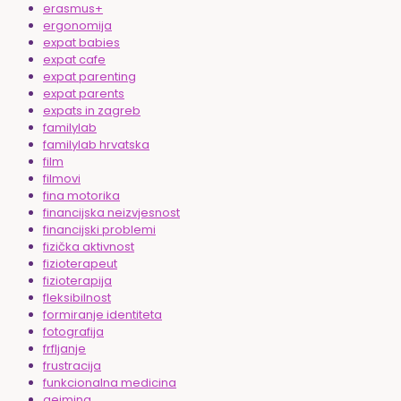
erasmus+
ergonomija
expat babies
expat cafe
expat parenting
expat parents
expats in zagreb
familylab
familylab hrvatska
film
filmovi
fina motorika
financijska neizvjesnost
financijski problemi
fizička aktivnost
fizioterapeut
fizioterapija
fleksibilnost
formiranje identiteta
fotografija
frfljanje
frustracija
funkcionalna medicina
gejming