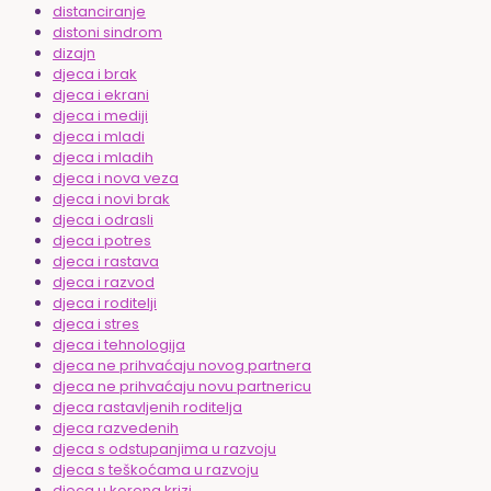
distanciranje
distoni sindrom
dizajn
djeca i brak
djeca i ekrani
djeca i mediji
djeca i mladi
djeca i mladih
djeca i nova veza
djeca i novi brak
djeca i odrasli
djeca i potres
djeca i rastava
djeca i razvod
djeca i roditelji
djeca i stres
djeca i tehnologija
djeca ne prihvaćaju novog partnera
djeca ne prihvaćaju novu partnericu
djeca rastavljenih roditelja
djeca razvedenih
djeca s odstupanjima u razvoju
djeca s teškoćama u razvoju
djeca u korona krizi