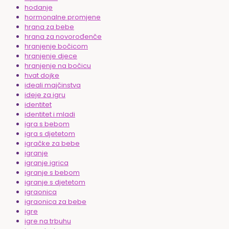
hodanje
hormonalne promjene
hrana za bebe
hrana za novorođenče
hranjenje bočicom
hranjenje djece
hranjenje na bočicu
hvat dojke
ideali majčinstva
ideje za igru
identitet
identitet i mladi
igra s bebom
igra s djetetom
igračke za bebe
igranje
igranje igrica
igranje s bebom
igranje s djetetom
igraonica
igraonica za bebe
igre
igre na trbuhu