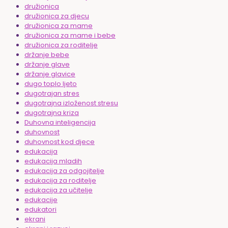
družionica
družionica za djecu
družionica za mame
družionica za mame i bebe
družionica za roditelje
držanje bebe
držanje glave
držanje glavice
dugo toplo ljeto
dugotrajan stres
dugotrajna izloženost stresu
dugotrajna kriza
Duhovna inteligencija
duhovnost
duhovnost kod djece
edukacija
edukacija mladih
edukacija za odgojitelje
edukacija za roditelje
edukacija za učitelje
edukacije
edukatori
ekrani