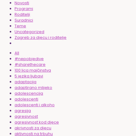
Novosti
Programi
Roditelji
Suradnici
Teme
Uncategorized
Zagreb za djecu i roditelje
All
#nepobjedive
#sharethecare
100 lica majčinstva
5 jezika ljubavi
adaptacija
adaptirano mlijeko
adolescencija
adolescenti
adolescenti i alkoho
agresija
agresivnost
agresivnost kod djece
akrivnosti za djecu
aktivnosti na trbuhu