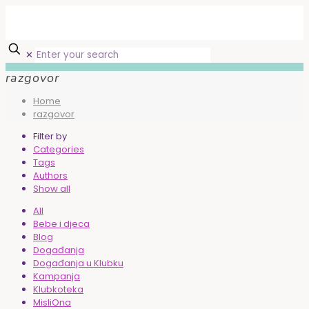
✕
razgovor
Home
razgovor
Filter by
Categories
Tags
Authors
Show all
All
Bebe i djeca
Blog
Događanja
Događanja u Klubku
Kampanja
Klubkoteka
MisliOna