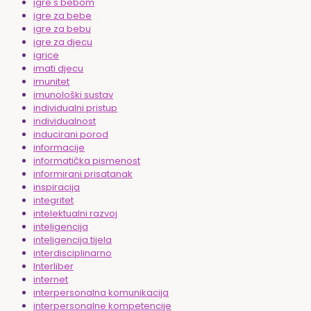
igre s bebom
igre za bebe
igre za bebu
igre za djecu
igrice
imati djecu
imunitet
imunološki sustav
individualni pristup
individualnost
inducirani porod
informacije
informatička pismenost
informirani prisatanak
inspiracija
integritet
intelektualni razvoj
inteligencija
inteligencija tijela
interdisciplinarno
Interliber
internet
interpersonalna komunikacija
interpersonalne kompetencije