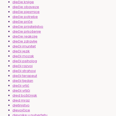
dječje knjige
dječje obaveze
dječje pjesmice
dječje potrebe
dječje priče
dječje prijateljstvo
dječje prkošenje
dječje reakcije
dječje zdravlje
dječji imunitet
dječji jezik
dječji mozak
dječji psiholog
dječji razvoj
dječji strahovi
dječji terapeut
dječji tjedan
dječji vrtić
dječji vrtići
djed božićnjak
djed mraz
djetinjstvo
djevojčice
djevojke u pubertetu