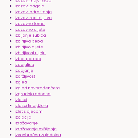
izazovi majčinstva
izazovi odgoja
izazovi odrastanja
izazovi roditeljstva
izazovne teme
izazovno dijete
izbijanje zubića
izbirljiva beba
izbirljivo dijete
izbirljivost u jelu
izbor poroda
izdajalica
izdajanje
izdržljivost
izgled
izgled novorođenčeta
izgradnja odnosa
izlasci
izlasci tinejdžera
izlet s djecom
izolacija
izražavanje
izražavanje mišljenja
izvanbračna zajednica