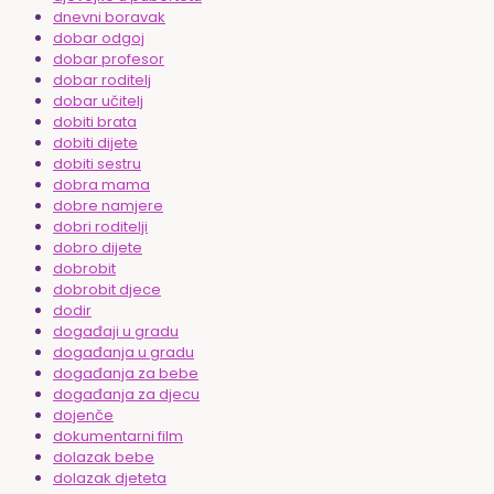
dnevni boravak
dobar odgoj
dobar profesor
dobar roditelj
dobar učitelj
dobiti brata
dobiti dijete
dobiti sestru
dobra mama
dobre namjere
dobri roditelji
dobro dijete
dobrobit
dobrobit djece
dodir
događaji u gradu
događanja u gradu
događanja za bebe
događanja za djecu
dojenče
dokumentarni film
dolazak bebe
dolazak djeteta