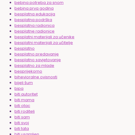
bebina potreba za snom
bebina prva godina
besplatna edukacija
besplatna podrška
besplatna radionica
besplatne radionice
besplatni materijali za učenike
besplatni materijali za učitelje
besplatno
besplatno predavanje
besplatno savjetovanje
besplatno za mlade
besprijekorno
bihevioralne ovisnosti
bijeli šum
bipa
biti autoritet
biti mama
biti otac
biti roditelj
biti sam
biti svoj
biti tata
biti usamljen