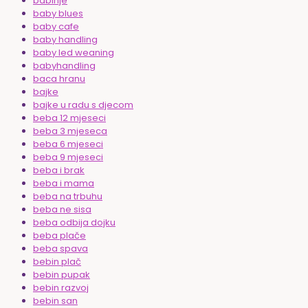
babinje
baby blues
baby cafe
baby handling
baby led weaning
babyhandling
baca hranu
bajke
bajke u radu s djecom
beba 12 mjeseci
beba 3 mjeseca
beba 6 mjeseci
beba 9 mjeseci
beba i brak
beba i mama
beba na trbuhu
beba ne sisa
beba odbija dojku
beba plače
beba spava
bebin plač
bebin pupak
bebin razvoj
bebin san