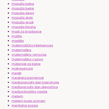
masaža beba
masaža bebe
masaža desni
masaža dojki
masaža grudi
masaža trbuha
mast za bradavice
mašta
mastitis
matematička inteligencija
matematika
matematika i emocije
matematika i razvoj
materijali za bebe
matresencija
mediji
medijska pismenost
medjunarodni dan tolerancije
međunarodni dan djevojčica
međuvršnjačko nasilje
melem
melem loves women
mentalna snaga