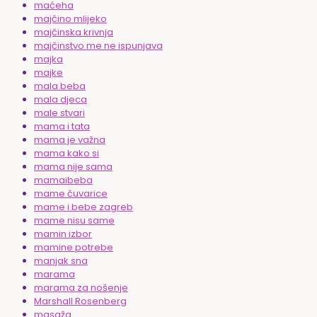
maćeha
majčino mlijeko
majčinska krivnja
majčinstvo me ne ispunjava
majka
majke
mala beba
mala djeca
male stvari
mama i tata
mama je važna
mama kako si
mama nije sama
mamaibeba
mame čuvarice
mame i bebe zagreb
mame nisu same
mamin izbor
mamine potrebe
manjak sna
marama
marama za nošenje
Marshall Rosenberg
masaža