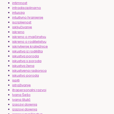
intimnost
intradisciplinarno
intuicija
intuitivno hranjenje
iscrpljenost
isključivanje
iskreno
iskreno o majčinstvu
iskreno o roditeljstvu
iskrivljenje kralježnice
iskustva iz rodilišta
iskustva poroda
iskustva s poroda
iskustva žena
iskustvena radionica
iskustvo poroda
ispiti
istraživanje
itrapersonalni razvoj
Ivana Šešo
ivana štulić
izaozvi dojenja
izazovi dojenja