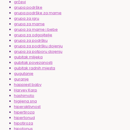
grčevi
grupa podrške
grupa podrške za mame
grupa za igru
grupa za mame
grupa za mame i bebe
grupa za odgojitelje
grupa za podršku
grupa za podršku dojenju
grupa za potporu dojenju
gubitak mlijeka
gubitak povezanosti
gubitak radnih mjesta
gugutanje
guranje
happiest baby
Harvey Karp
hashimoto
higijena sna
hiperaktivnost
hipertiroza
hipertonud
hipotiroza
hipotonus