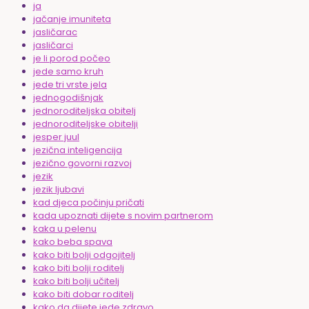
ja
jačanje imuniteta
jasličarac
jasličarci
je li porod počeo
jede samo kruh
jede tri vrste jela
jednogodišnjak
jednoroditeljska obitelj
jednoroditeljske obitelji
jesper juul
jezična inteligencija
jezično govorni razvoj
jezik
jezik ljubavi
kad djeca počinju pričati
kada upoznati dijete s novim partnerom
kaka u pelenu
kako beba spava
kako biti bolji odgojitelj
kako biti bolji roditelj
kako biti bolji učitelj
kako biti dobar roditelj
kako da dijete jede zdravo