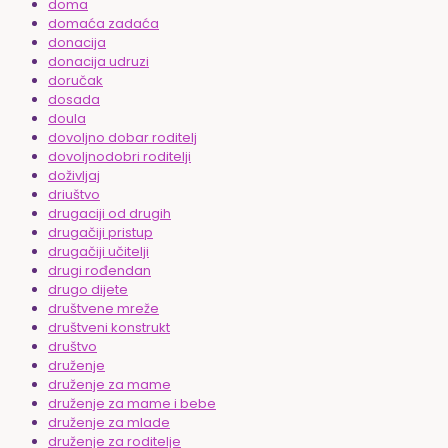
doma
domaća zadaća
donacija
donacija udruzi
doručak
dosada
doula
dovoljno dobar roditelj
dovoljnodobri roditelji
doživljaj
driuštvo
drugaciji od drugih
drugačiji pristup
drugačiji učitelji
drugi rođendan
drugo dijete
društvene mreže
društveni konstrukt
društvo
druženje
druženje za mame
druženje za mame i bebe
druženje za mlade
druženje za roditelje