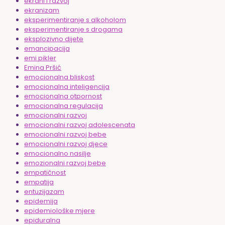
ekrani i razvoj
ekranizam
eksperimentiranje s alkoholom
eksperimentiranje s drogama
eksplozivno dijete
emancipacija
emi pikler
Emina Pršić
emocionalna bliskost
emocionalna inteligencija
emocionalna otpornost
emocionalna regulacija
emocionalni razvoj
emocionalni razvoj adolescenata
emocionalni razvoj bebe
emocionalni razvoj djece
emocionalno nasilje
emozionalni razvoj bebe
empatičnost
empatija
entuzijazam
epidemija
epidemiološke mjere
epiduralna