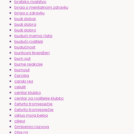
bratsko rivalstvo
briga o mentalnom zdravlju
briga o zdravlju
budi dobar
budi dobra
budi dobro
budući mama i tata
budući roditelji
budućnost
buntovni tinejdžeri
burn out
burne reakcije
burnout
čarolija
carski rez
celulit
centar klubko
centar za roditelje klubko
četvrto tromjesečje
četvrto tromjesječje
ciklus moja beba
ciljevi
čimbenici razvoja
čitaj mi