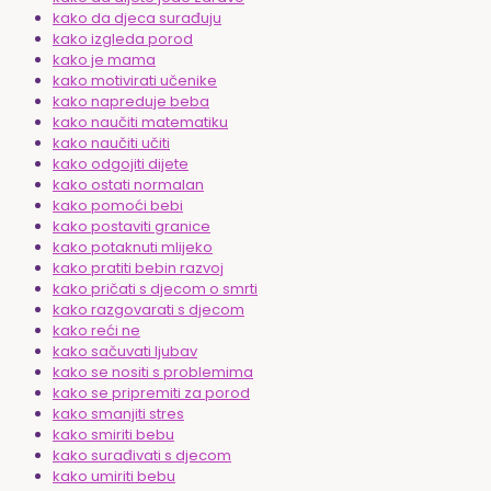
kako da djeca surađuju
kako izgleda porod
kako je mama
kako motivirati učenike
kako napreduje beba
kako naučiti matematiku
kako naučiti učiti
kako odgojiti dijete
kako ostati normalan
kako pomoći bebi
kako postaviti granice
kako potaknuti mlijeko
kako pratiti bebin razvoj
kako pričati s djecom o smrti
kako razgovarati s djecom
kako reći ne
kako sačuvati ljubav
kako se nositi s problemima
kako se pripremiti za porod
kako smanjiti stres
kako smiriti bebu
kako surađivati s djecom
kako umiriti bebu