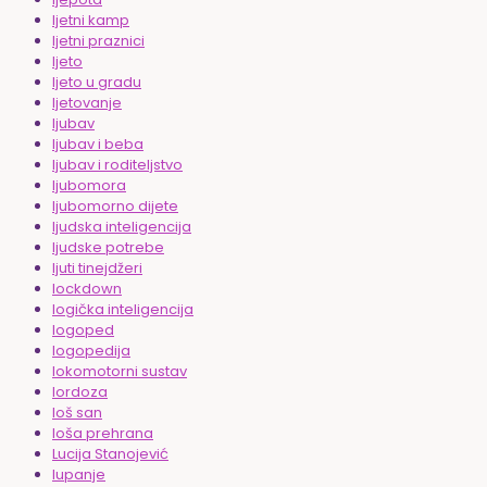
ljetni kamp
ljetni praznici
ljeto
ljeto u gradu
ljetovanje
ljubav
ljubav i beba
ljubav i roditeljstvo
ljubomora
ljubomorno dijete
ljudska inteligencija
ljudske potrebe
ljuti tinejdžeri
lockdown
logička inteligencija
logoped
logopedija
lokomotorni sustav
lordoza
loš san
loša prehrana
Lucija Stanojević
lupanje