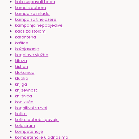
kako uspavati bebu
kamo s bebom
kampa za mlade
kampa za tinejdžere
kampanja nepobjedive
kaos za stolom
karantena
kašice
kažnjavanje
kegelove vježbe
kifoza
kishon
klokanica
klupko
knjiga
književnost
knjižnica
kod kuće
kognitivni razvoj
kolike
koliko bebeb spavaju
kolostrum
kompetencije
kompetencije u odnosima