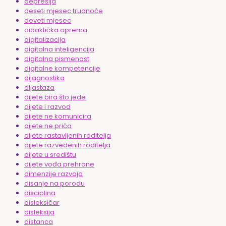
depresija
deseti mjesec trudnoće
deveti mjesec
didaktička oprema
digitalizacija
digitalna inteligencija
digitalna pismenost
digitalne kompetencije
dijagnostika
dijastaza
dijete bira što jede
dijete i razvod
dijete ne komunicira
dijete ne priča
dijete rastavljenih roditelja
dijete razvedenih roditelja
dijete u središtu
dijete vođa prehrane
dimenzije razvoja
disanje na porodu
disciplina
disleksičar
disleksija
distanca