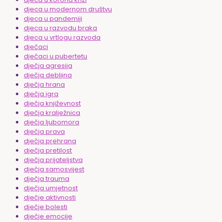
djeca u modernom društvu
djeca u pandemiji
djeca u razvodu braka
djeca u vrtlogu razvoda
dječaci
dječaci u pubertetu
dječja agresija
dječja debljina
dječja hrana
dječja igra
dječja književnost
dječja kralježnica
dječja ljubomora
dječja prava
dječja prehrana
dječja pretilost
dječja prijateljstva
dječja samosvijest
dječja trauma
dječja umjetnost
dječje aktivnosti
dječje bolesti
dječje emocije