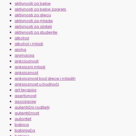
aktivnosti za bebe
aktivnosti za bebe zagreb
aktivnosti za djecu
aktivnosti za mlade
aktivnosti za obitelj
aktivnosti za studente
alkohol
alkohol i mladi
aloha
animacija
ankcioznost
anksiozni mladi
anksioznost
anksioznost kod djece i mladih
anksioznost u trudnoći
art terapija
asertivnost
asocijacije
autentični roditelji
autentičnost
autoritet
babica
babinjača