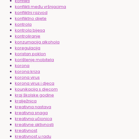
konflikti
konflikti među vršnjacima
konfliktni razvod
konfliktno dijete
kontrola
kontrola bijesa
kontroliranje
konzumacija alkohola
koregulacija
koristan poklon
korištenje mobitela
korona
korona kriza
korona virus
korona virus i djeca
kounikacija s djecom
kraj školske godine
kralježnica
kreativna nastava
kreativna snaga
kreativna učionica
kreativne aktivnosti
kreativnost
kreativnost u radu