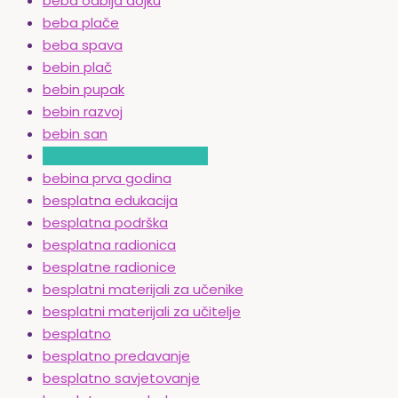
beba odbija dojku
beba plače
beba spava
bebin plač
bebin pupak
bebin razvoj
bebin san
bebina potreba za snom
bebina prva godina
besplatna edukacija
besplatna podrška
besplatna radionica
besplatne radionice
besplatni materijali za učenike
besplatni materijali za učitelje
besplatno
besplatno predavanje
besplatno savjetovanje