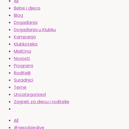
All
Bebe i djeca
Blog
Događanja
Događanja u Klubku
Kampanja
Klubkoteka
MisliOna
Novosti
Programi
Roditelji
Suradnici
Teme
Uncategorized
Zagreb za djecu i roditelje
All
#nepobjedive