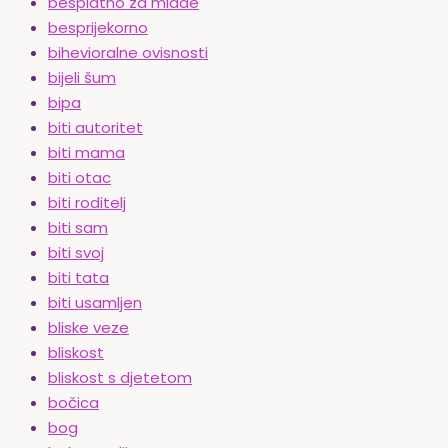
besplatno za mlade
besprijekorno
bihevioralne ovisnosti
bijeli šum
bipa
biti autoritet
biti mama
biti otac
biti roditelj
biti sam
biti svoj
biti tata
biti usamljen
bliske veze
bliskost
bliskost s djetetom
bočica
bog