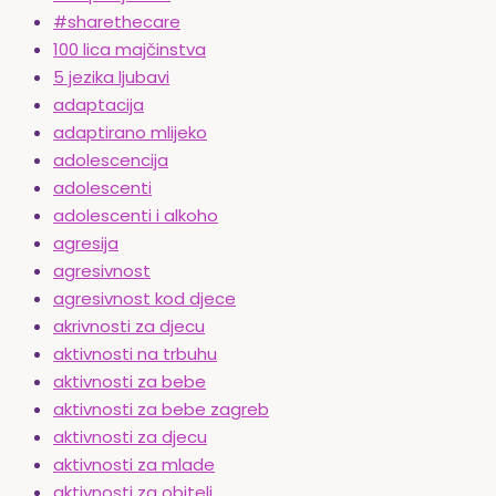
#sharethecare
100 lica majčinstva
5 jezika ljubavi
adaptacija
adaptirano mlijeko
adolescencija
adolescenti
adolescenti i alkoho
agresija
agresivnost
agresivnost kod djece
akrivnosti za djecu
aktivnosti na trbuhu
aktivnosti za bebe
aktivnosti za bebe zagreb
aktivnosti za djecu
aktivnosti za mlade
aktivnosti za obitelj