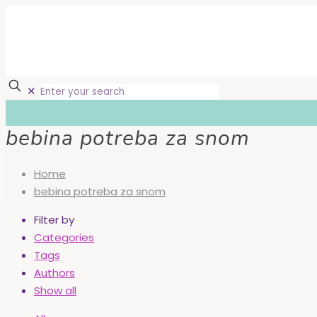
✕
bebina potreba za snom
Home
bebina potreba za snom
Filter by
Categories
Tags
Authors
Show all