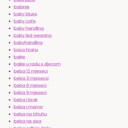
babinje
baby blues
baby cafe
baby handling
baby led weaning
babyhandling
baca hranu
bajke
bajke u radu s djecom
beba 12 mjeseci
beba 3 mjeseca
beba 6 mjeseci
beba 9 mjeseci
beba i brak
beba i mama
beba na trbuhu
beba ne sisa