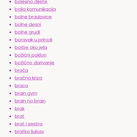
bolesno dijete
bolja komunikacija
bolne bradavice
bolne desni
bolne grudi
boravak u prirodi
borbe oko jela
božićni poklon
božićno darivanje
braća
bračna kriza
braco
brain gym
brain no brain
brak
brat
brat i sestra
bratka ljubav