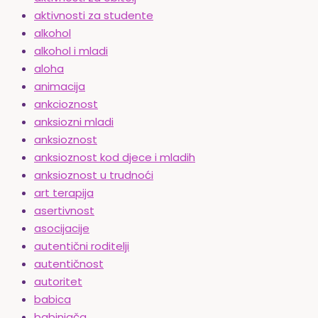
aktivnosti za studente
alkohol
alkohol i mladi
aloha
animacija
ankcioznost
anksiozni mladi
anksioznost
anksioznost kod djece i mladih
anksioznost u trudnoći
art terapija
asertivnost
asocijacije
autentični roditelji
autentičnost
autoritet
babica
babinjača