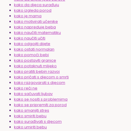
kako da djeca surađuju
kako izgleda porod
kako je mama
kako motivirati učenike
kako napreduje beba
kako naučiti matematiku
kako naučiti učiti
kako odgojiti dijete
kako ostati normalan
kako pomoći bebi
kako postaviti granice
kako potaknuti mlijeko
kako pratiti bebin razvoj
kako pričati s djecom o smrti
kako razgovarati s djecom
kako reći ne
kako sačuvati ljubav
kako se nositi s problemima
kako se pripremiti za porod
kako smanjiti stres
kako smiriti bebu
kako surađivati s djecom
kako umiriti bebu