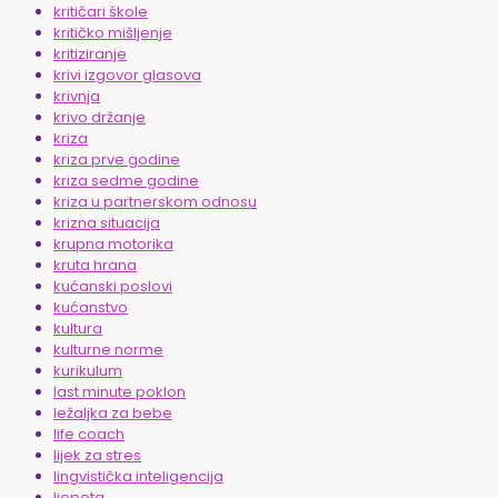
kritičari škole
kritičko mišljenje
kritiziranje
krivi izgovor glasova
krivnja
krivo držanje
kriza
kriza prve godine
kriza sedme godine
kriza u partnerskom odnosu
krizna situacija
krupna motorika
kruta hrana
kućanski poslovi
kućanstvo
kultura
kulturne norme
kurikulum
last minute poklon
ležaljka za bebe
life coach
lijek za stres
lingvistička inteligencija
ljepota