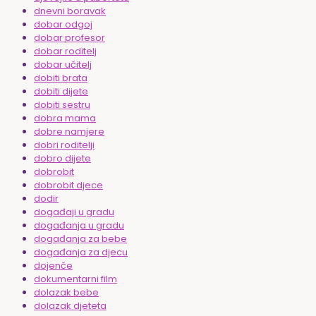
dnevni boravak
dobar odgoj
dobar profesor
dobar roditelj
dobar učitelj
dobiti brata
dobiti dijete
dobiti sestru
dobra mama
dobre namjere
dobri roditelji
dobro dijete
dobrobit
dobrobit djece
dodir
događaji u gradu
događanja u gradu
događanja za bebe
događanja za djecu
dojenče
dokumentarni film
dolazak bebe
dolazak djeteta