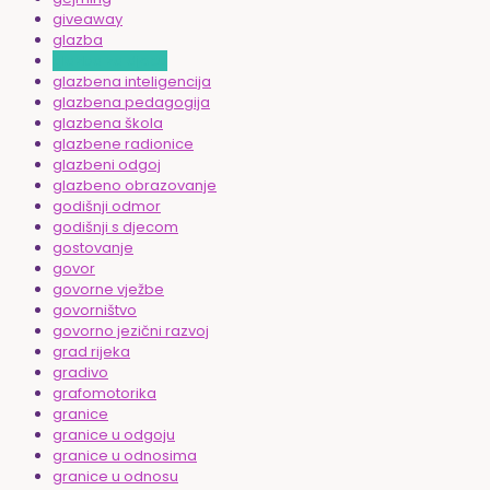
giveaway
glazba
glazba za djecu
glazbena inteligencija
glazbena pedagogija
glazbena škola
glazbene radionice
glazbeni odgoj
glazbeno obrazovanje
godišnji odmor
godišnji s djecom
gostovanje
govor
govorne vježbe
govorništvo
govorno jezični razvoj
grad rijeka
gradivo
grafomotorika
granice
granice u odgoju
granice u odnosima
granice u odnosu