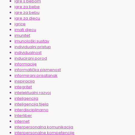
igre s bebom
igre za bebe
igre za bebu
igre za djecu
igrice
imati djecu
imunitet
imunološki sustav
individualni pristup
individualnost
inducirani porod
informacije
informatička pismenost
informirani prisatanak
inspiracija
integritet
intelektualni razvoj
inteligencija
inteligencija tijela
interdisciplinarno
Interliber
internet
interpersonalna komunikacija
interpersonalne kompetencije