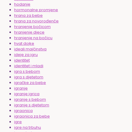
hodanje
hormonalne promjene
hrana za bebe
hrana za novorođenče
hranjenje bočicom
hranjenje djece
hranjenje na bočicu
hvat dojke
ideali majčinstva
ideje za igru
identitet
identitet i mladi
igra s bebom
igra s djetetom
igračke za bebe
igranje
igranje igrica
igranje s bebom
igranje s djetetom
igraonica
igraonica za bebe
igre
igre na trbuhu