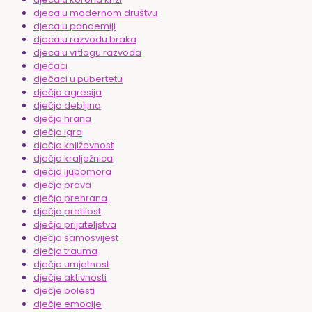
djeca u modernom društvu
djeca u pandemiji
djeca u razvodu braka
djeca u vrtlogu razvoda
dječaci
dječaci u pubertetu
dječja agresija
dječja debljina
dječja hrana
dječja igra
dječja književnost
dječja kralježnica
dječja ljubomora
dječja prava
dječja prehrana
dječja pretilost
dječja prijateljstva
dječja samosvijest
dječja trauma
dječja umjetnost
dječje aktivnosti
dječje bolesti
dječje emocije