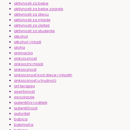
aktivnosti za bebe
aktivnosti za bebe zagreb
aktivnosti za djecu
aktivnosti za mlade
aktivnosti za obitelj
aktivnosti za studente
alkohol
alkohol i mladi
aloha
animacija
ankcioznost
anksiozni mladi
anksioznost
anksioznost kod djece i mladih
anksioznost u trudnoći
art terapija
asertivnost
asocijacije
autentični roditelji
autentičnost
autoritet
babica
babinjača