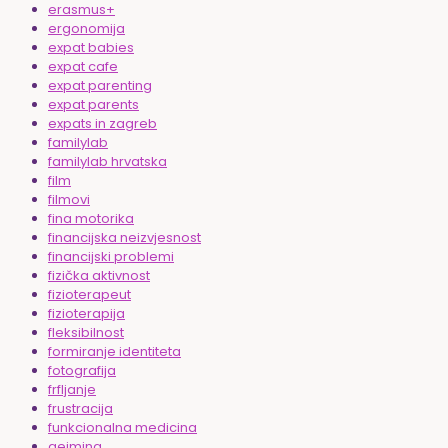
erasmus+
ergonomija
expat babies
expat cafe
expat parenting
expat parents
expats in zagreb
familylab
familylab hrvatska
film
filmovi
fina motorika
financijska neizvjesnost
financijski problemi
fizička aktivnost
fizioterapeut
fizioterapija
fleksibilnost
formiranje identiteta
fotografija
frfljanje
frustracija
funkcionalna medicina
gejming