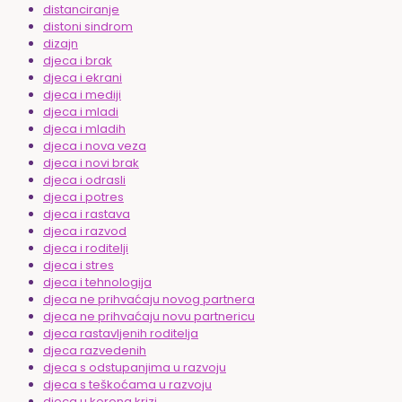
distanciranje
distoni sindrom
dizajn
djeca i brak
djeca i ekrani
djeca i mediji
djeca i mladi
djeca i mladih
djeca i nova veza
djeca i novi brak
djeca i odrasli
djeca i potres
djeca i rastava
djeca i razvod
djeca i roditelji
djeca i stres
djeca i tehnologija
djeca ne prihvaćaju novog partnera
djeca ne prihvaćaju novu partnericu
djeca rastavljenih roditelja
djeca razvedenih
djeca s odstupanjima u razvoju
djeca s teškoćama u razvoju
djeca u korona krizi