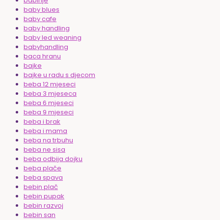
babinje
baby blues
baby cafe
baby handling
baby led weaning
babyhandling
baca hranu
bajke
bajke u radu s djecom
beba 12 mjeseci
beba 3 mjeseca
beba 6 mjeseci
beba 9 mjeseci
beba i brak
beba i mama
beba na trbuhu
beba ne sisa
beba odbija dojku
beba plače
beba spava
bebin plač
bebin pupak
bebin razvoj
bebin san