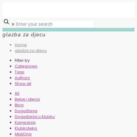
✕
glazba za djecu
Home
glazba za djecu
Filter by
Categories
Tags
Authors
Show all
All
Bebe i djeca
Blog
Događanja
Događanja u Klubku
Kampanja
Klubkoteka
MisliOna