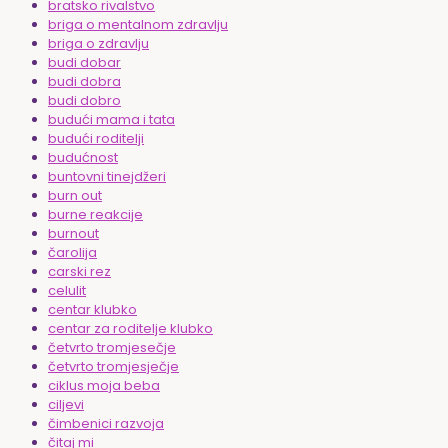
bratsko rivalstvo
briga o mentalnom zdravlju
briga o zdravlju
budi dobar
budi dobra
budi dobro
budući mama i tata
budući roditelji
budućnost
buntovni tinejdžeri
burn out
burne reakcije
burnout
čarolija
carski rez
celulit
centar klubko
centar za roditelje klubko
četvrto tromjesečje
četvrto tromjesječje
ciklus moja beba
ciljevi
čimbenici razvoja
čitaj mi