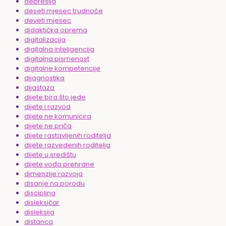
depresija
deseti mjesec trudnoće
deveti mjesec
didaktička oprema
digitalizacija
digitalna inteligencija
digitalna pismenost
digitalne kompetencije
dijagnostika
dijastaza
dijete bira što jede
dijete i razvod
dijete ne komunicira
dijete ne priča
dijete rastavljenih roditelja
dijete razvedenih roditelja
dijete u središtu
dijete vođa prehrane
dimenzije razvoja
disanje na porodu
disciplina
disleksičar
disleksija
distanca