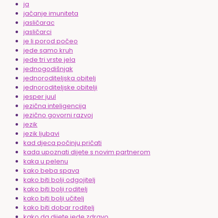
ja
jačanje imuniteta
jasličarac
jasličarci
je li porod počeo
jede samo kruh
jede tri vrste jela
jednogodišnjak
jednoroditeljska obitelj
jednoroditeljske obitelji
jesper juul
jezična inteligencija
jezično govorni razvoj
jezik
jezik ljubavi
kad djeca počinju pričati
kada upoznati dijete s novim partnerom
kaka u pelenu
kako beba spava
kako biti bolji odgojitelj
kako biti bolji roditelj
kako biti bolji učitelj
kako biti dobar roditelj
kako da dijete jede zdravo