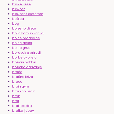
bliske veze
bliskost
bliskost s djetetom
bočica
bog
bolesno dijete
bolja komunikacija
bolne bradavice
bolne desni
bolne grudi
boravak u prirodi
borbe oko jela
božićni poklon
božićno darivanje
braća
bračna kriza
braco
brain gym
brain no brain
brak
brat
brat i sestra
bratka ljubav