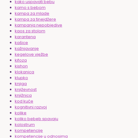
kako uspavati bebu
kamo s bebom
kampa za mlade
kampa za tinejdžere
kampanja nepobjedive
kaos za stolom
karantena
kašice
kažnjavanje
kegelove vježbe
kifoza
kishon
klokanica
klupko
knjiga
književnost
knjižnica
kod kuće
kognitivni razvoj
kolike
koliko bebeb spavaju
kolostrum
kompetencije
kompetencije u odnosima