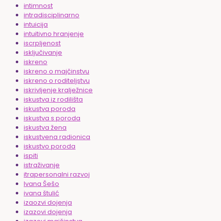
intimnost
intradisciplinarno
intuicija
intuitivno hranjenje
iscrpljenost
isključivanje
iskreno
iskreno o majčinstvu
iskreno o roditeljstvu
iskrivljenje kralježnice
iskustva iz rodilišta
iskustva poroda
iskustva s poroda
iskustva žena
iskustvena radionica
iskustvo poroda
ispiti
istraživanje
itrapersonalni razvoj
Ivana Šešo
ivana štulić
izaozvi dojenja
izazovi dojenja