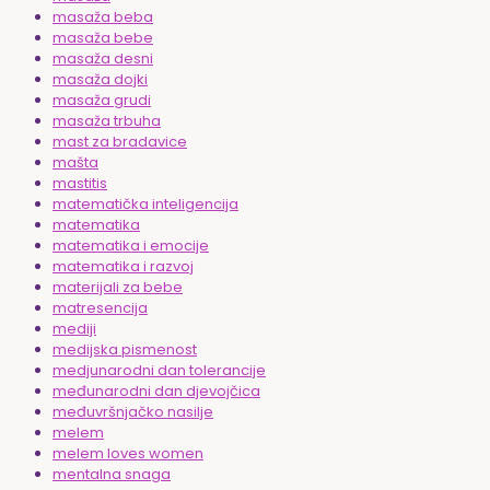
masaža beba
masaža bebe
masaža desni
masaža dojki
masaža grudi
masaža trbuha
mast za bradavice
mašta
mastitis
matematička inteligencija
matematika
matematika i emocije
matematika i razvoj
materijali za bebe
matresencija
mediji
medijska pismenost
medjunarodni dan tolerancije
međunarodni dan djevojčica
međuvršnjačko nasilje
melem
melem loves women
mentalna snaga