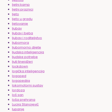
ljetni kamp
ljetni praznici
ljeto
ljeto u gradu
ljetovanje
ljubav
ljubav i beba
ljubav i roditeljstvo
ljubomora
ljubomorno dijete
ljudska inteligencija
ljudske potrebe
ljuti tinejdžeri
lockdown
logička inteligencija
logoped
logopedija
lokomotorni sustav
lordoza
loš san
loša prehrana
Lucija Stanojević
lupanje