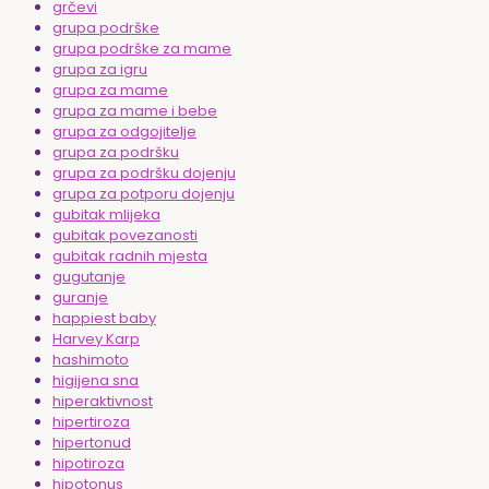
grčevi
grupa podrške
grupa podrške za mame
grupa za igru
grupa za mame
grupa za mame i bebe
grupa za odgojitelje
grupa za podršku
grupa za podršku dojenju
grupa za potporu dojenju
gubitak mlijeka
gubitak povezanosti
gubitak radnih mjesta
gugutanje
guranje
happiest baby
Harvey Karp
hashimoto
higijena sna
hiperaktivnost
hipertiroza
hipertonud
hipotiroza
hipotonus