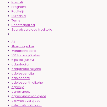
Novosti
Programi
Roditelji
Suradnici
Teme
Uncategorized
Zagreb za djecu i roditelje
All
#nepobjedive
#sharethecare
100 lica majčinstva
5 jezika ljubavi
adaptacija
adaptirano mlijeko
adolescencija
adolescenti
adolescenti i alkoho
agresija
agresivnost
agresivnost kod djece
akrivnosti za djecu
aktivnosti na trbuhu