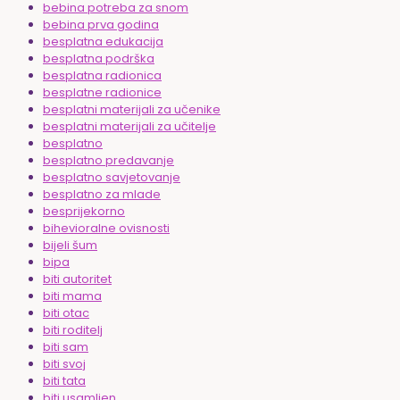
bebina potreba za snom
bebina prva godina
besplatna edukacija
besplatna podrška
besplatna radionica
besplatne radionice
besplatni materijali za učenike
besplatni materijali za učitelje
besplatno
besplatno predavanje
besplatno savjetovanje
besplatno za mlade
besprijekorno
bihevioralne ovisnosti
bijeli šum
bipa
biti autoritet
biti mama
biti otac
biti roditelj
biti sam
biti svoj
biti tata
biti usamljen