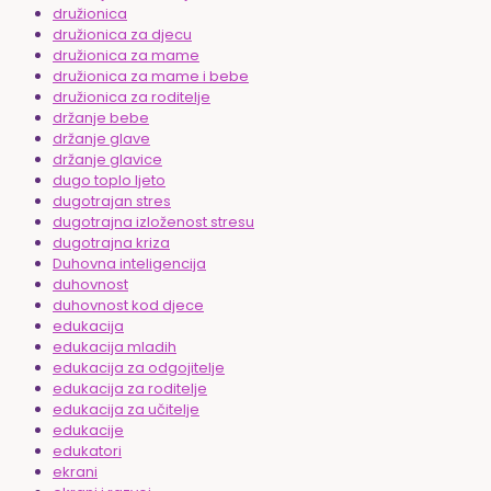
družionica
družionica za djecu
družionica za mame
družionica za mame i bebe
družionica za roditelje
držanje bebe
držanje glave
držanje glavice
dugo toplo ljeto
dugotrajan stres
dugotrajna izloženost stresu
dugotrajna kriza
Duhovna inteligencija
duhovnost
duhovnost kod djece
edukacija
edukacija mladih
edukacija za odgojitelje
edukacija za roditelje
edukacija za učitelje
edukacije
edukatori
ekrani