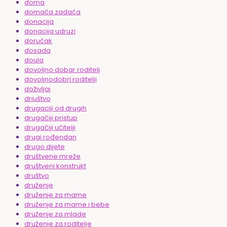
doma
domaća zadaća
donacija
donacija udruzi
doručak
dosada
doula
dovoljno dobar roditelj
dovoljnodobri roditelji
doživljaj
driuštvo
drugaciji od drugih
drugačiji pristup
drugačiji učitelji
drugi rođendan
drugo dijete
društvene mreže
društveni konstrukt
društvo
druženje
druženje za mame
druženje za mame i bebe
druženje za mlade
druženje za roditelje