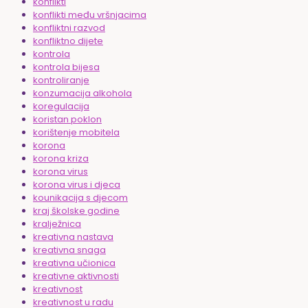
konflikti
konflikti među vršnjacima
konfliktni razvod
konfliktno dijete
kontrola
kontrola bijesa
kontroliranje
konzumacija alkohola
koregulacija
koristan poklon
korištenje mobitela
korona
korona kriza
korona virus
korona virus i djeca
kounikacija s djecom
kraj školske godine
kralježnica
kreativna nastava
kreativna snaga
kreativna učionica
kreativne aktivnosti
kreativnost
kreativnost u radu