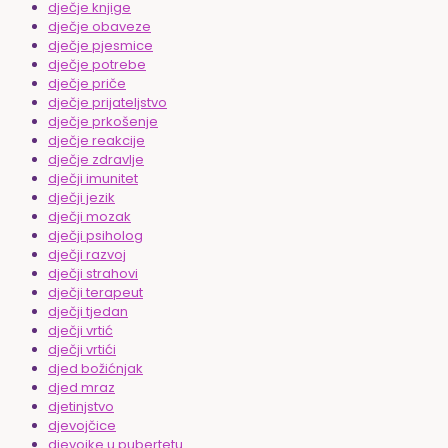
dječje knjige
dječje obaveze
dječje pjesmice
dječje potrebe
dječje priče
dječje prijateljstvo
dječje prkošenje
dječje reakcije
dječje zdravlje
dječji imunitet
dječji jezik
dječji mozak
dječji psiholog
dječji razvoj
dječji strahovi
dječji terapeut
dječji tjedan
dječji vrtić
dječji vrtići
djed božićnjak
djed mraz
djetinjstvo
djevojčice
djevojke u pubertetu