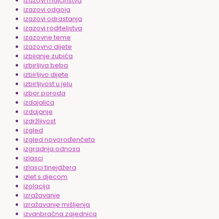
izazovi majčinstva
izazovi odgoja
izazovi odrastanja
izazovi roditeljstva
izazovne teme
izazovno dijete
izbijanje zubića
izbirljiva beba
izbirljivo dijete
izbirljivost u jelu
izbor poroda
izdajalica
izdajanje
izdržljivost
izgled
izgled novorođenčeta
izgradnja odnosa
izlasci
izlasci tinejdžera
izlet s djecom
izolacija
izražavanje
izražavanje mišljenja
izvanbračna zajednica