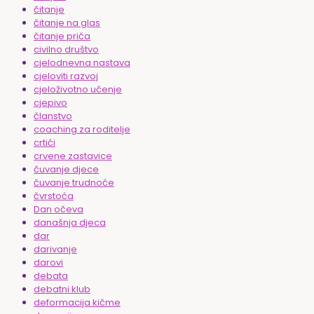
čitanje
čitanje na glas
čitanje priča
civilno društvo
cjelodnevna nastava
cjeloviti razvoj
cjeloživotno učenje
cjepivo
članstvo
coaching za roditelje
crtići
crvene zastavice
čuvanje djece
čuvanje trudnoće
čvrstoća
Dan očeva
današnja djeca
dar
darivanje
darovi
debata
debatni klub
deformacija kičme