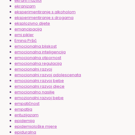
ekrani i razvoj
ekranizam
eksperimentiranje s alkoholom
eksperimentiranje s drogama
eksplozivno dijete
emancipacija
emi pikler
Emina Pršić
emocionalna bliskost
emocionalna inteligencija
emocionalna otpornost
emocionalna regulacija
emocionalni razvoj
emocionalni razvoj adolescenata
emocionalni razvoj bebe
emocionalni razvoj djece
emocionalno nasilje
emozionalni razvoj bebe
empatičnost
empatija
entuzijazam
epidemija
epidemiološke mjere
epiduralna