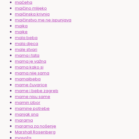
maćeha
majčino mlijeko
majčinska krivnja
majčinstvo me ne ispunjava
majka
majke
mala beba
mala djeca
male stvari
mama i tata
mama je važna
mama kako si
mama nije sama
mamaibeba
mame čuvarice
mame i bebe zagreb
mame nisu same
mamin izbor
mamine potrebe
manjak sna
marama
marama za nošenje
Marshall Rosenberg
masaža