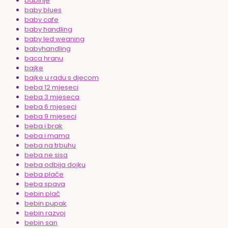
babinje
baby blues
baby cafe
baby handling
baby led weaning
babyhandling
baca hranu
bajke
bajke u radu s djecom
beba 12 mjeseci
beba 3 mjeseca
beba 6 mjeseci
beba 9 mjeseci
beba i brak
beba i mama
beba na trbuhu
beba ne sisa
beba odbija dojku
beba plače
beba spava
bebin plač
bebin pupak
bebin razvoj
bebin san