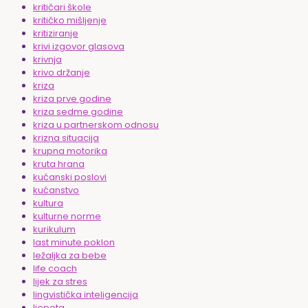
kritičari škole
kritičko mišljenje
kritiziranje
krivi izgovor glasova
krivnja
krivo držanje
kriza
kriza prve godine
kriza sedme godine
kriza u partnerskom odnosu
krizna situacija
krupna motorika
kruta hrana
kućanski poslovi
kućanstvo
kultura
kulturne norme
kurikulum
last minute poklon
ležaljka za bebe
life coach
lijek za stres
lingvistička inteligencija
ljepota