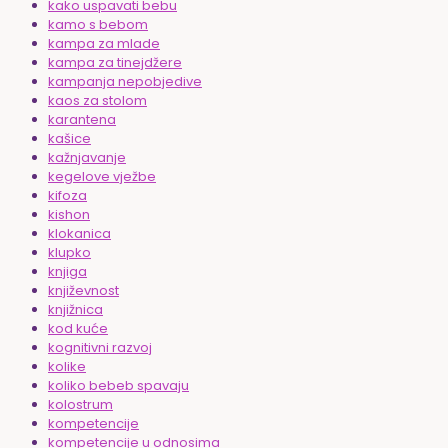
kako uspavati bebu
kamo s bebom
kampa za mlade
kampa za tinejdžere
kampanja nepobjedive
kaos za stolom
karantena
kašice
kažnjavanje
kegelove vježbe
kifoza
kishon
klokanica
klupko
knjiga
književnost
knjižnica
kod kuće
kognitivni razvoj
kolike
koliko bebeb spavaju
kolostrum
kompetencije
kompetencije u odnosima