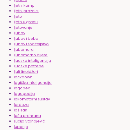
ljetni kamp
ljetni praznici
ljeto
ljeto u gradu
ljetovanje
ljubav
ljubav i beba
ljubav i roditeljstvo
ljubomora
ljubomorno dijete
ljudska inteligencija
ljudske potrebe
ljuti tinejdžeri
lockdown
logička inteligencija
logoped
logopedija
lokomotorni sustav
lordoza
loš san
loša prehrana
Lucija Stanojević
lupanje