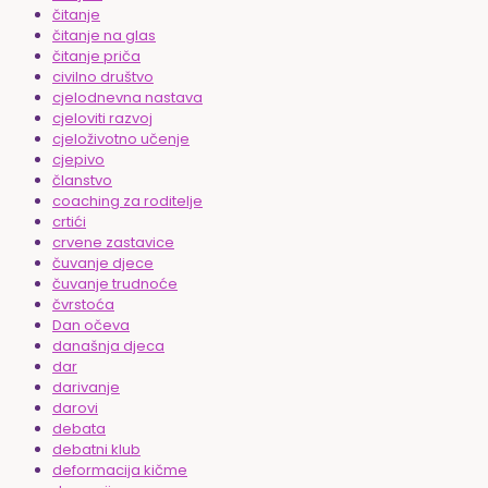
čitanje
čitanje na glas
čitanje priča
civilno društvo
cjelodnevna nastava
cjeloviti razvoj
cjeloživotno učenje
cjepivo
članstvo
coaching za roditelje
crtići
crvene zastavice
čuvanje djece
čuvanje trudnoće
čvrstoća
Dan očeva
današnja djeca
dar
darivanje
darovi
debata
debatni klub
deformacija kičme