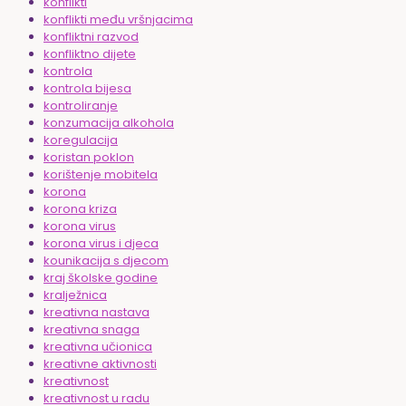
konflikti
konflikti među vršnjacima
konfliktni razvod
konfliktno dijete
kontrola
kontrola bijesa
kontroliranje
konzumacija alkohola
koregulacija
koristan poklon
korištenje mobitela
korona
korona kriza
korona virus
korona virus i djeca
kounikacija s djecom
kraj školske godine
kralježnica
kreativna nastava
kreativna snaga
kreativna učionica
kreativne aktivnosti
kreativnost
kreativnost u radu