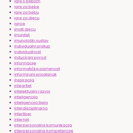
igre s bebom
igre za bebe
igre za bebu
igre za djecu
igrice
imati djecu
imunitet
imunološki sustav
individualni pristup
individualnost
inducirani porod
informacije
informatička pismenost
informirani prisatanak
inspiracija
integritet
intelektualni razvoj
inteligencija
inteligencija tijela
interdisciplinarno
Interliber
internet
interpersonalna komunikacija
interpersonalne kompetencije