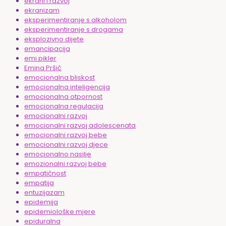
ekrani i razvoj
ekranizam
eksperimentiranje s alkoholom
eksperimentiranje s drogama
eksplozivno dijete
emancipacija
emi pikler
Emina Pršić
emocionalna bliskost
emocionalna inteligencija
emocionalna otpornost
emocionalna regulacija
emocionalni razvoj
emocionalni razvoj adolescenata
emocionalni razvoj bebe
emocionalni razvoj djece
emocionalno nasilje
emozionalni razvoj bebe
empatičnost
empatija
entuzijazam
epidemija
epidemiološke mjere
epiduralna