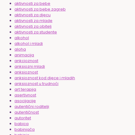
aktivnosti za bebe
aktivnosti za bebe zagreb
aktivnosti za djecu
aktivnosti za mlade
aktivnosti za obitelj
aktivnosti za studente
alkohol
alkohol i mladi
aloha
animacija
ankcioznost
anksiozni mladi
anksioznost
anksioznost kod djece i mladih
anksioznost u trudnoći
art terapija
asertivnost
asocijacije
autentični roditelji
autentičnost
autoritet
babica
babinjača