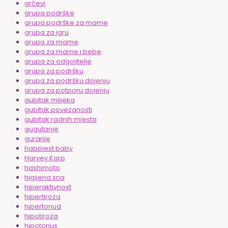
grčevi
grupa podrške
grupa podrške za mame
grupa za igru
grupa za mame
grupa za mame i bebe
grupa za odgojitelje
grupa za podršku
grupa za podršku dojenju
grupa za potporu dojenju
gubitak mlijeka
gubitak povezanosti
gubitak radnih mjesta
gugutanje
guranje
happiest baby
Harvey Karp
hashimoto
higijena sna
hiperaktivnost
hipertiroza
hipertonud
hipotiroza
hipotonus