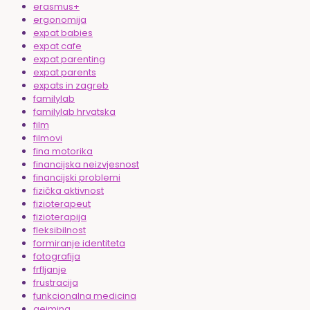
erasmus+
ergonomija
expat babies
expat cafe
expat parenting
expat parents
expats in zagreb
familylab
familylab hrvatska
film
filmovi
fina motorika
financijska neizvjesnost
financijski problemi
fizička aktivnost
fizioterapeut
fizioterapija
fleksibilnost
formiranje identiteta
fotografija
frfljanje
frustracija
funkcionalna medicina
gejming