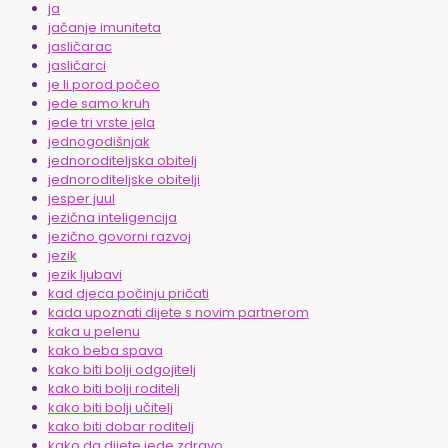
ja
jačanje imuniteta
jasličarac
jasličarci
je li porod počeo
jede samo kruh
jede tri vrste jela
jednogodišnjak
jednoroditeljska obitelj
jednoroditeljske obitelji
jesper juul
jezična inteligencija
jezično govorni razvoj
jezik
jezik ljubavi
kad djeca počinju pričati
kada upoznati dijete s novim partnerom
kaka u pelenu
kako beba spava
kako biti bolji odgojitelj
kako biti bolji roditelj
kako biti bolji učitelj
kako biti dobar roditelj
kako da dijete jede zdravo