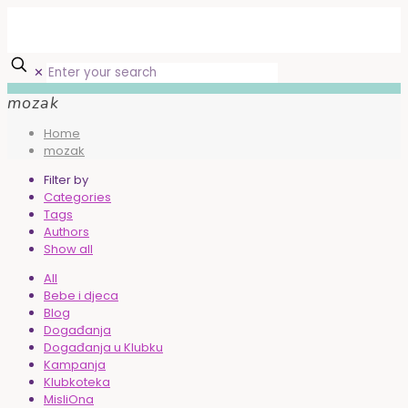
✕
mozak
Home
mozak
Filter by
Categories
Tags
Authors
Show all
All
Bebe i djeca
Blog
Događanja
Događanja u Klubku
Kampanja
Klubkoteka
MisliOna