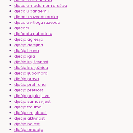
djeca u modernom društvu
djeca u pandemiji
djeca u razvodu braka
djeca u vrtlogu razvoda
dječaci
dječaci u pubertetu
dječja agresija
dječja debljina
dječja hrana
dječja igra
dječja književnost
dječja kralježnica
dječja ljubomora
dječja prava
dječja prehrana
dječja pretilost
dječja prijateljstva
dječja samosvijest
dječja trauma
dječja umjetnost
dječje aktivnosti
dječje bolesti
dječje emocije