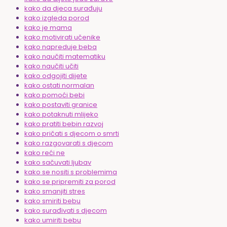
kako da djeca surađuju
kako izgleda porod
kako je mama
kako motivirati učenike
kako napreduje beba
kako naučiti matematiku
kako naučiti učiti
kako odgojiti dijete
kako ostati normalan
kako pomoći bebi
kako postaviti granice
kako potaknuti mlijeko
kako pratiti bebin razvoj
kako pričati s djecom o smrti
kako razgovarati s djecom
kako reći ne
kako sačuvati ljubav
kako se nositi s problemima
kako se pripremiti za porod
kako smanjiti stres
kako smiriti bebu
kako surađivati s djecom
kako umiriti bebu