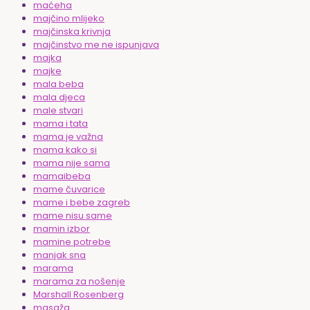
maćeha
majčino mlijeko
majčinska krivnja
majčinstvo me ne ispunjava
majka
majke
mala beba
mala djeca
male stvari
mama i tata
mama je važna
mama kako si
mama nije sama
mamaibeba
mame čuvarice
mame i bebe zagreb
mame nisu same
mamin izbor
mamine potrebe
manjak sna
marama
marama za nošenje
Marshall Rosenberg
masaža