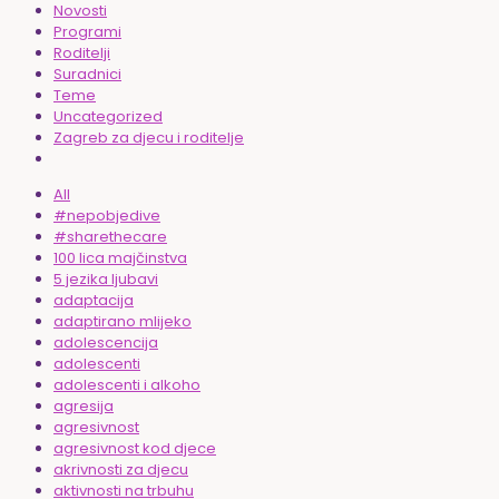
Novosti
Programi
Roditelji
Suradnici
Teme
Uncategorized
Zagreb za djecu i roditelje
All
#nepobjedive
#sharethecare
100 lica majčinstva
5 jezika ljubavi
adaptacija
adaptirano mlijeko
adolescencija
adolescenti
adolescenti i alkoho
agresija
agresivnost
agresivnost kod djece
akrivnosti za djecu
aktivnosti na trbuhu