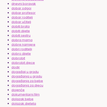
dnevni boravak
dobar odgoj
dobar profesor
dobar roditelj
dobar učitelj
dobiti brata
dobiti dijete
dobiti sestru
dobra mama
dobre namjere
dobri roditelji
dobro dijete
dobrobit
dobrobit djece
dodir
događaji u gradu
događanja u gradu
događanja za bebe
događanja za djecu
dojenče
dokumentarni film
dolazak bebe
dolazak djeteta