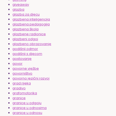
giveaway
glazba
glazba za djecu
glazbena inteligencija
glazbena pedagogija
glazbena škola
glazbene radionice
glazbeni odgoj
glazbeno obrazovanje
godišnji odmor
godišnji s djecom
gostovanje
govor
govorne vježbe
govorništvo
govorno jezični razvoj
grad rijeka
gradivo
grafomotorika
granice
granice u odgoju
granice u odnosima
granice u odnosu