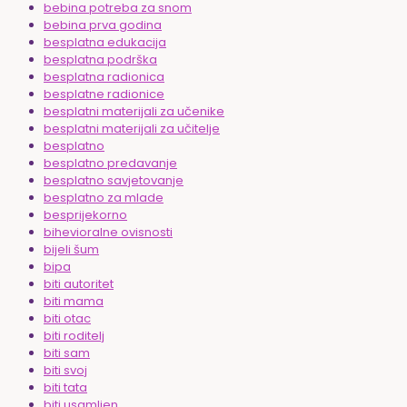
bebina potreba za snom
bebina prva godina
besplatna edukacija
besplatna podrška
besplatna radionica
besplatne radionice
besplatni materijali za učenike
besplatni materijali za učitelje
besplatno
besplatno predavanje
besplatno savjetovanje
besplatno za mlade
besprijekorno
bihevioralne ovisnosti
bijeli šum
bipa
biti autoritet
biti mama
biti otac
biti roditelj
biti sam
biti svoj
biti tata
biti usamljen