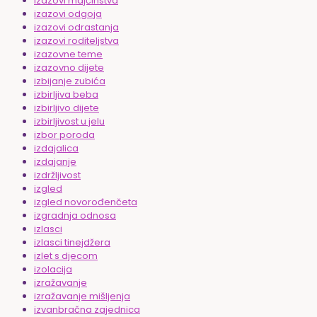
izazovi majčinstva
izazovi odgoja
izazovi odrastanja
izazovi roditeljstva
izazovne teme
izazovno dijete
izbijanje zubića
izbirljiva beba
izbirljivo dijete
izbirljivost u jelu
izbor poroda
izdajalica
izdajanje
izdržljivost
izgled
izgled novorođenčeta
izgradnja odnosa
izlasci
izlasci tinejdžera
izlet s djecom
izolacija
izražavanje
izražavanje mišljenja
izvanbračna zajednica