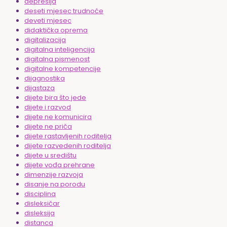
depresija
deseti mjesec trudnoće
deveti mjesec
didaktička oprema
digitalizacija
digitalna inteligencija
digitalna pismenost
digitalne kompetencije
dijagnostika
dijastaza
dijete bira što jede
dijete i razvod
dijete ne komunicira
dijete ne priča
dijete rastavljenih roditelja
dijete razvedenih roditelja
dijete u središtu
dijete vođa prehrane
dimenzije razvoja
disanje na porodu
disciplina
disleksičar
disleksija
distanca