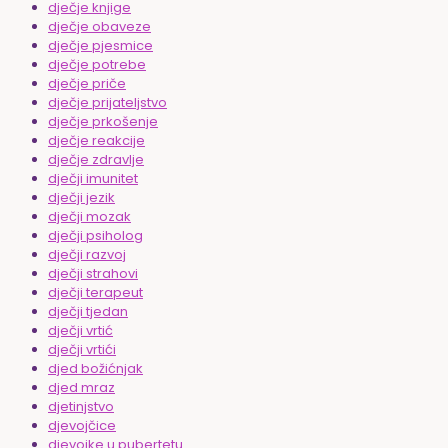
dječje knjige
dječje obaveze
dječje pjesmice
dječje potrebe
dječje priče
dječje prijateljstvo
dječje prkošenje
dječje reakcije
dječje zdravlje
dječji imunitet
dječji jezik
dječji mozak
dječji psiholog
dječji razvoj
dječji strahovi
dječji terapeut
dječji tjedan
dječji vrtić
dječji vrtići
djed božićnjak
djed mraz
djetinjstvo
djevojčice
djevojke u pubertetu