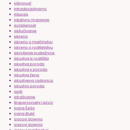
intimnost
intradisciplinarno
intuicija
intuitivno hranjenje
iscrpljenost
isključivanje
iskreno
iskreno o majčinstvu
iskreno o roditeljstvu
iskrivljenje kralježnice
iskustva iz rodilišta
iskustva poroda
iskustva s poroda
iskustva žena
iskustvena radionica
iskustvo poroda
ispiti
istraživanje
itrapersonalni razvoj
Ivana Šešo
ivana štulić
izaozvi dojenja
izazovi dojenja