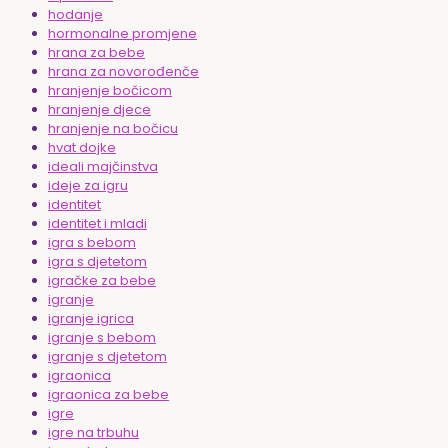
hodanje
hormonalne promjene
hrana za bebe
hrana za novorođenče
hranjenje bočicom
hranjenje djece
hranjenje na bočicu
hvat dojke
ideali majčinstva
ideje za igru
identitet
identitet i mladi
igra s bebom
igra s djetetom
igračke za bebe
igranje
igranje igrica
igranje s bebom
igranje s djetetom
igraonica
igraonica za bebe
igre
igre na trbuhu