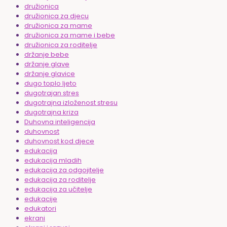
družionica
družionica za djecu
družionica za mame
družionica za mame i bebe
družionica za roditelje
držanje bebe
držanje glave
držanje glavice
dugo toplo ljeto
dugotrajan stres
dugotrajna izloženost stresu
dugotrajna kriza
Duhovna inteligencija
duhovnost
duhovnost kod djece
edukacija
edukacija mladih
edukacija za odgojitelje
edukacija za roditelje
edukacija za učitelje
edukacije
edukatori
ekrani