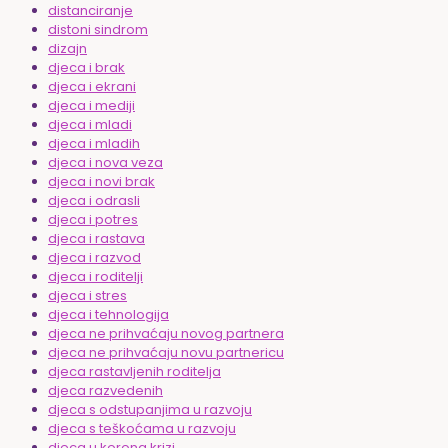
distanciranje
distoni sindrom
dizajn
djeca i brak
djeca i ekrani
djeca i mediji
djeca i mladi
djeca i mladih
djeca i nova veza
djeca i novi brak
djeca i odrasli
djeca i potres
djeca i rastava
djeca i razvod
djeca i roditelji
djeca i stres
djeca i tehnologija
djeca ne prihvaćaju novog partnera
djeca ne prihvaćaju novu partnericu
djeca rastavljenih roditelja
djeca razvedenih
djeca s odstupanjima u razvoju
djeca s teškoćama u razvoju
djeca u korona krizi