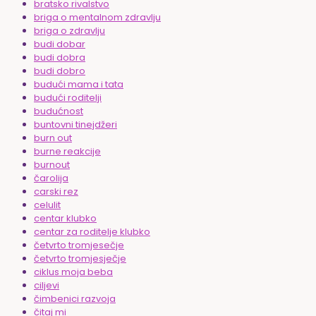
bratsko rivalstvo
briga o mentalnom zdravlju
briga o zdravlju
budi dobar
budi dobra
budi dobro
budući mama i tata
budući roditelji
budućnost
buntovni tinejdžeri
burn out
burne reakcije
burnout
čarolija
carski rez
celulit
centar klubko
centar za roditelje klubko
četvrto tromjesečje
četvrto tromjesječje
ciklus moja beba
ciljevi
čimbenici razvoja
čitaj mi