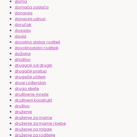
doma
domaća zadaća
donacija
donacija udruzi
doručak
dosada
doula
dovoljno dobar roditelj
dovoljnodobri roditelji
doživljaj
driuštvo
drugaciji od drugih
drugačiji pristup
drugačiji učitelji
drugi rođendan
drugo dijete
društvene mreže
društveni konstrukt
društvo
druženje
druženje za mame
druženje za mame i bebe
druženje za mlade
druženje za roditelje