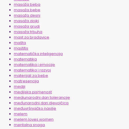
masaža beba
masaža bebe
masaža desni
masaža dojki
masaža grudi
masaža trbuha
mast za bradavice
mašta
mastitis
matematička inteligencija
matematika
matematika i emocije
matematika i razvoj
materijali za bebe
matresencija
mediji
medijska pismenost
medjunarodni dan tolerancije
međunarodni dan djevojčica
međuvršnjačko nasilje
melem
melem loves women
mentalna snaga