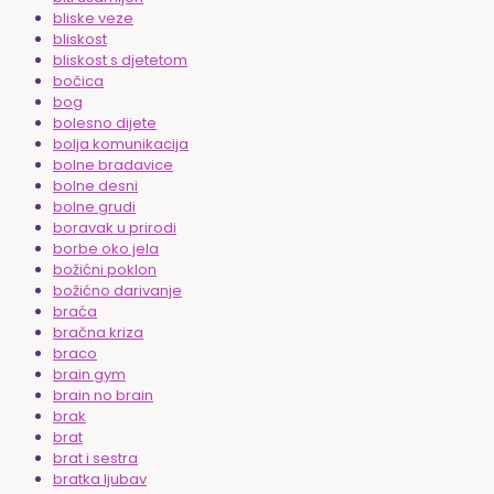
bliske veze
bliskost
bliskost s djetetom
bočica
bog
bolesno dijete
bolja komunikacija
bolne bradavice
bolne desni
bolne grudi
boravak u prirodi
borbe oko jela
božićni poklon
božićno darivanje
braća
bračna kriza
braco
brain gym
brain no brain
brak
brat
brat i sestra
bratka ljubav