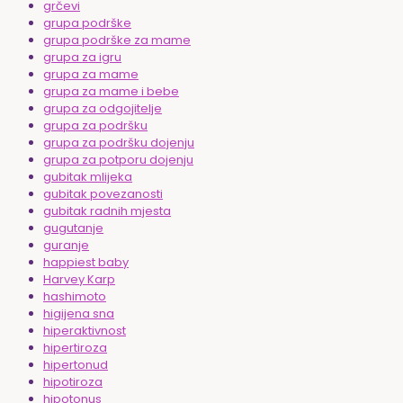
grčevi
grupa podrške
grupa podrške za mame
grupa za igru
grupa za mame
grupa za mame i bebe
grupa za odgojitelje
grupa za podršku
grupa za podršku dojenju
grupa za potporu dojenju
gubitak mlijeka
gubitak povezanosti
gubitak radnih mjesta
gugutanje
guranje
happiest baby
Harvey Karp
hashimoto
higijena sna
hiperaktivnost
hipertiroza
hipertonud
hipotiroza
hipotonus