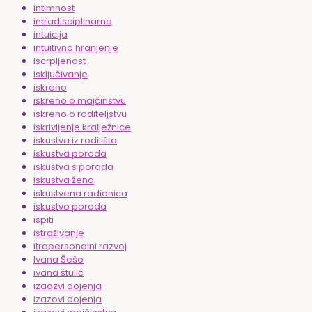
intimnost
intradisciplinarno
intuicija
intuitivno hranjenje
iscrpljenost
isključivanje
iskreno
iskreno o majčinstvu
iskreno o roditeljstvu
iskrivljenje kralježnice
iskustva iz rodilišta
iskustva poroda
iskustva s poroda
iskustva žena
iskustvena radionica
iskustvo poroda
ispiti
istraživanje
itrapersonalni razvoj
Ivana Šešo
ivana štulić
izaozvi dojenja
izazovi dojenja