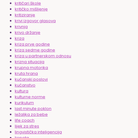
kritičari škole
kritičko mišljenje
kritiziranje
krivi izgovor glasova
krivnja
krivo držanje
kriza
kriza prve godine
kriza sedme godine
kriza u partnerskom odnosu
krizna situacija
krupna motorika
kruta hrana
kućanski poslovi
kućanstvo
kultura
kulturne norme
kurikulum
last minute poklon
ležaljka za bebe
life coach
lijek za stres
lingvistička inteligencija
ljepota