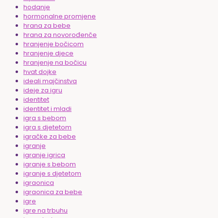
hodanje
hormonalne promjene
hrana za bebe
hrana za novorođenče
hranjenje bočicom
hranjenje djece
hranjenje na bočicu
hvat dojke
ideali majčinstva
ideje za igru
identitet
identitet i mladi
igra s bebom
igra s djetetom
igračke za bebe
igranje
igranje igrica
igranje s bebom
igranje s djetetom
igraonica
igraonica za bebe
igre
igre na trbuhu