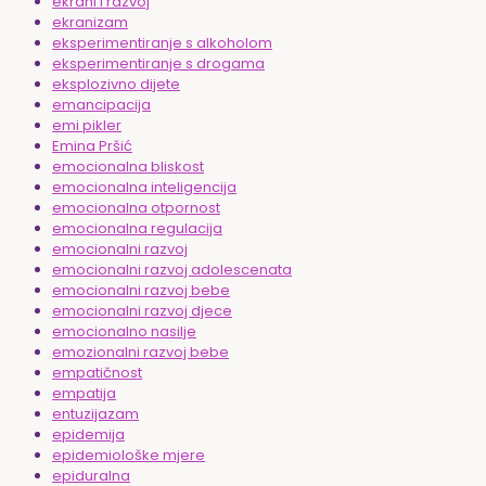
ekrani i razvoj
ekranizam
eksperimentiranje s alkoholom
eksperimentiranje s drogama
eksplozivno dijete
emancipacija
emi pikler
Emina Pršić
emocionalna bliskost
emocionalna inteligencija
emocionalna otpornost
emocionalna regulacija
emocionalni razvoj
emocionalni razvoj adolescenata
emocionalni razvoj bebe
emocionalni razvoj djece
emocionalno nasilje
emozionalni razvoj bebe
empatičnost
empatija
entuzijazam
epidemija
epidemiološke mjere
epiduralna