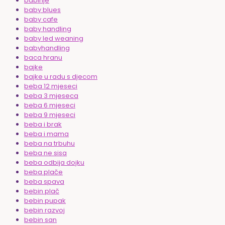
babinje
baby blues
baby cafe
baby handling
baby led weaning
babyhandling
baca hranu
bajke
bajke u radu s djecom
beba 12 mjeseci
beba 3 mjeseca
beba 6 mjeseci
beba 9 mjeseci
beba i brak
beba i mama
beba na trbuhu
beba ne sisa
beba odbija dojku
beba plače
beba spava
bebin plač
bebin pupak
bebin razvoj
bebin san