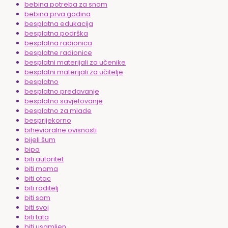
bebina potreba za snom
bebina prva godina
besplatna edukacija
besplatna podrška
besplatna radionica
besplatne radionice
besplatni materijali za učenike
besplatni materijali za učitelje
besplatno
besplatno predavanje
besplatno savjetovanje
besplatno za mlade
besprijekorno
bihevioralne ovisnosti
bijeli šum
bipa
biti autoritet
biti mama
biti otac
biti roditelj
biti sam
biti svoj
biti tata
biti usamljen