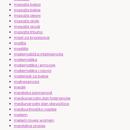
masaža beba
masaža bebe
masaža desni
masaža dojki
masaža grudi
masaža trbuha
mast za bradavice
mašta
mastitis
matematička inteligencija
matematika
matematika i emocije
matematika i razvoj
materijali za bebe
matresencija
mediji
medijska pismenost
medjunarodni dan tolerancije
međunarodni dan djevojčica
međuvršnjačko nasilje
melem
melem loves women
mentalna snaga