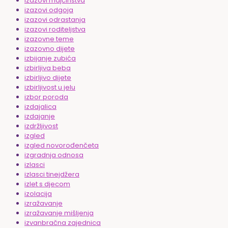
izazovi majčinstva
izazovi odgoja
izazovi odrastanja
izazovi roditeljstva
izazovne teme
izazovno dijete
izbijanje zubića
izbirljiva beba
izbirljivo dijete
izbirljivost u jelu
izbor poroda
izdajalica
izdajanje
izdržljivost
izgled
izgled novorođenčeta
izgradnja odnosa
izlasci
izlasci tinejdžera
izlet s djecom
izolacija
izražavanje
izražavanje mišljenja
izvanbračna zajednica