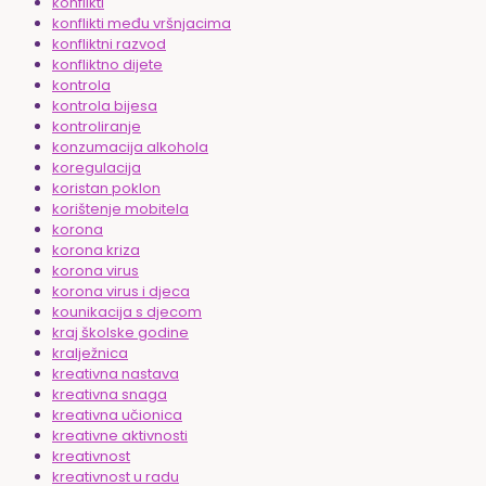
konflikti
konflikti među vršnjacima
konfliktni razvod
konfliktno dijete
kontrola
kontrola bijesa
kontroliranje
konzumacija alkohola
koregulacija
koristan poklon
korištenje mobitela
korona
korona kriza
korona virus
korona virus i djeca
kounikacija s djecom
kraj školske godine
kralježnica
kreativna nastava
kreativna snaga
kreativna učionica
kreativne aktivnosti
kreativnost
kreativnost u radu