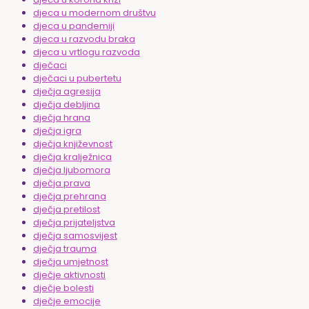
djeca u modernom društvu
djeca u pandemiji
djeca u razvodu braka
djeca u vrtlogu razvoda
dječaci
dječaci u pubertetu
dječja agresija
dječja debljina
dječja hrana
dječja igra
dječja književnost
dječja kralježnica
dječja ljubomora
dječja prava
dječja prehrana
dječja pretilost
dječja prijateljstva
dječja samosvijest
dječja trauma
dječja umjetnost
dječje aktivnosti
dječje bolesti
dječje emocije