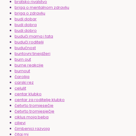
bratsko rivalstvo
briga o mentalnom zdravlju
briga o zdravlju
budi dobar
budi dobra
budi dobro
budući mama i tata
budući roditelji
budućnost
buntovni tinejdžeri
burn out
burne reakcije
burnout
čarolija
carski rez
celulit
centar klubko
centar za roditelje klubko
četvrto tromjesečje
četvrto tromjesječje
ciklus moja beba
ciljevi
čimbenici razvoja
čitaj mi