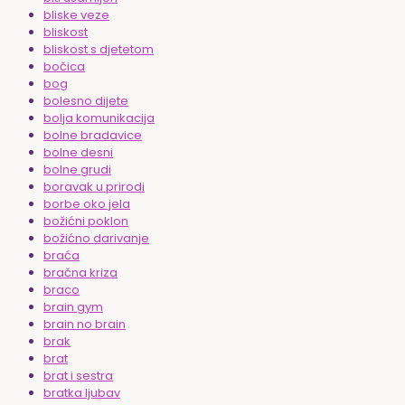
bliske veze
bliskost
bliskost s djetetom
bočica
bog
bolesno dijete
bolja komunikacija
bolne bradavice
bolne desni
bolne grudi
boravak u prirodi
borbe oko jela
božićni poklon
božićno darivanje
braća
bračna kriza
braco
brain gym
brain no brain
brak
brat
brat i sestra
bratka ljubav