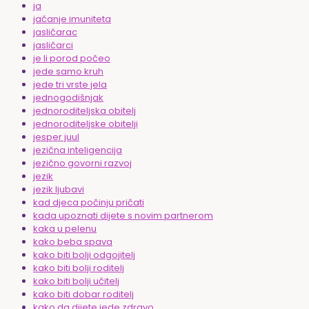
ja
jačanje imuniteta
jasličarac
jasličarci
je li porod počeo
jede samo kruh
jede tri vrste jela
jednogodišnjak
jednoroditeljska obitelj
jednoroditeljske obitelji
jesper juul
jezična inteligencija
jezično govorni razvoj
jezik
jezik ljubavi
kad djeca počinju pričati
kada upoznati dijete s novim partnerom
kaka u pelenu
kako beba spava
kako biti bolji odgojitelj
kako biti bolji roditelj
kako biti bolji učitelj
kako biti dobar roditelj
kako da dijete jede zdravo