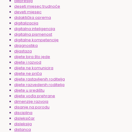
depresija
deseti mjesec trudnoće
deveti mjesec
didaktička oprema
digitalizacija
digitalna inteligencija
digitalna pismenost
digitalne kompetencije
dijagnostika
dijastaza
dijete bira što jede
dijete i razvod
dijete ne komunicira
dijete ne priča
dijete rastavljenih roditelja
dijete razvedenih roditelja
dijete u središtu
dijete vođa prehrane
dimenzije razvoja
disanje na porodu
disciplina
disleksičar
disleksija
distanca