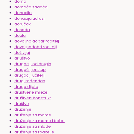
doma
domaća zadaća
donacija
donacija udruzi
doručak
dosada
doula
dovoljno dobar roditelj
dovoljnodobri roditelji
doživljaj
driuštvo
drugaciji od drugih
drugačiji pristup
drugačiji učitelji
drugi rođendan
drugo dijete
društvene mreže
društveni konstrukt
društvo
druženje
druženje za mame
druženje za mame i bebe
druženje za mlade
druženje za roditelje