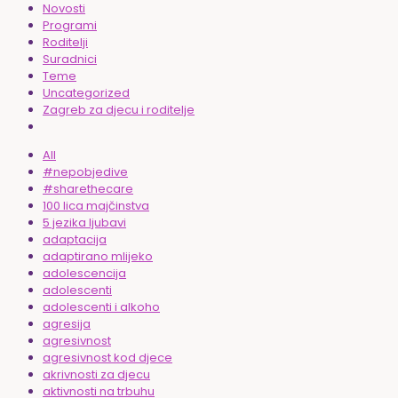
Novosti
Programi
Roditelji
Suradnici
Teme
Uncategorized
Zagreb za djecu i roditelje
All
#nepobjedive
#sharethecare
100 lica majčinstva
5 jezika ljubavi
adaptacija
adaptirano mlijeko
adolescencija
adolescenti
adolescenti i alkoho
agresija
agresivnost
agresivnost kod djece
akrivnosti za djecu
aktivnosti na trbuhu