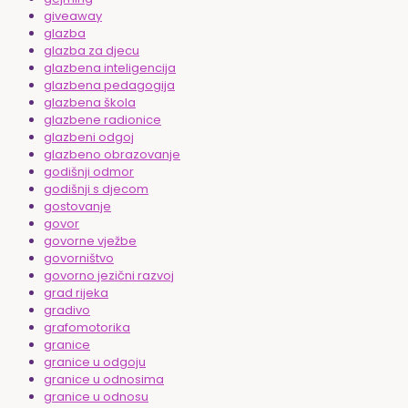
giveaway
glazba
glazba za djecu
glazbena inteligencija
glazbena pedagogija
glazbena škola
glazbene radionice
glazbeni odgoj
glazbeno obrazovanje
godišnji odmor
godišnji s djecom
gostovanje
govor
govorne vježbe
govorništvo
govorno jezični razvoj
grad rijeka
gradivo
grafomotorika
granice
granice u odgoju
granice u odnosima
granice u odnosu