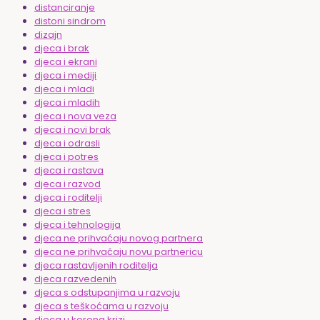
distanciranje
distoni sindrom
dizajn
djeca i brak
djeca i ekrani
djeca i mediji
djeca i mladi
djeca i mladih
djeca i nova veza
djeca i novi brak
djeca i odrasli
djeca i potres
djeca i rastava
djeca i razvod
djeca i roditelji
djeca i stres
djeca i tehnologija
djeca ne prihvaćaju novog partnera
djeca ne prihvaćaju novu partnericu
djeca rastavljenih roditelja
djeca razvedenih
djeca s odstupanjima u razvoju
djeca s teškoćama u razvoju
djeca u korona krizi