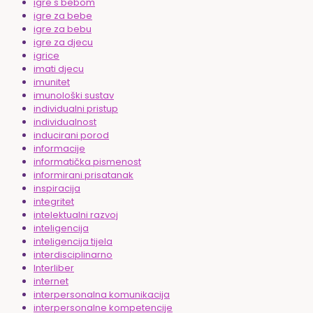
igre s bebom
igre za bebe
igre za bebu
igre za djecu
igrice
imati djecu
imunitet
imunološki sustav
individualni pristup
individualnost
inducirani porod
informacije
informatička pismenost
informirani prisatanak
inspiracija
integritet
intelektualni razvoj
inteligencija
inteligencija tijela
interdisciplinarno
Interliber
internet
interpersonalna komunikacija
interpersonalne kompetencije