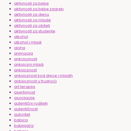
aktivnosti za bebe
aktivnosti za bebe zagreb
aktivnosti za djecu
aktivnosti za mlade
aktivnosti za obitelj
aktivnosti za studente
alkohol
alkohol i mladi
aloha
animacija
ankcioznost
anksiozni mladi
anksioznost
anksioznost kod djece i mladih
anksioznost u trudnoći
art terapija
asertivnost
asocijacije
autentični roditelji
autentičnost
autoritet
babica
babinjača