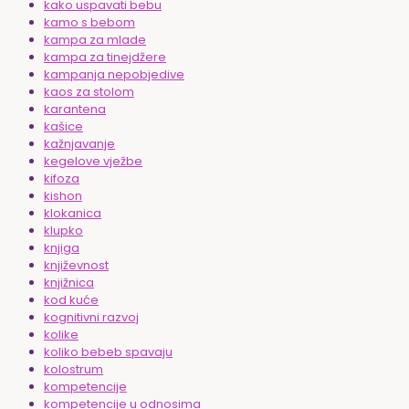
kako uspavati bebu
kamo s bebom
kampa za mlade
kampa za tinejdžere
kampanja nepobjedive
kaos za stolom
karantena
kašice
kažnjavanje
kegelove vježbe
kifoza
kishon
klokanica
klupko
knjiga
književnost
knjižnica
kod kuće
kognitivni razvoj
kolike
koliko bebeb spavaju
kolostrum
kompetencije
kompetencije u odnosima