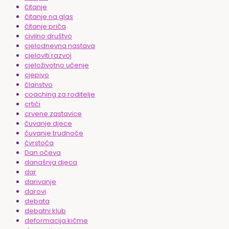
čitanje
čitanje na glas
čitanje priča
civilno društvo
cjelodnevna nastava
cjeloviti razvoj
cjeloživotno učenje
cjepivo
članstvo
coaching za roditelje
crtići
crvene zastavice
čuvanje djece
čuvanje trudnoće
čvrstoća
Dan očeva
današnja djeca
dar
darivanje
darovi
debata
debatni klub
deformacija kičme