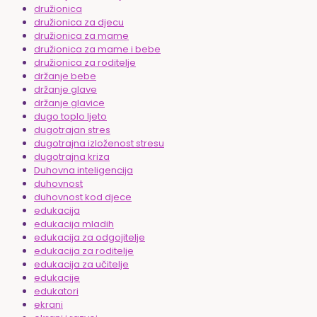
družionica
družionica za djecu
družionica za mame
družionica za mame i bebe
družionica za roditelje
držanje bebe
držanje glave
držanje glavice
dugo toplo ljeto
dugotrajan stres
dugotrajna izloženost stresu
dugotrajna kriza
Duhovna inteligencija
duhovnost
duhovnost kod djece
edukacija
edukacija mladih
edukacija za odgojitelje
edukacija za roditelje
edukacija za učitelje
edukacije
edukatori
ekrani