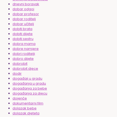
dnevni boravak
dobar odgoj
dobar profesor
dobar roditelj
dobar učitelj
dobiti brata
dobiti dijete
dobiti sestru
dobra mama
dobre namjere
dobri roditelji
dobro dijete
dobrobit
dobrobit djece
dodir
događaji u gradu
događanja u gradu
događanja za bebe
događanja za djecu
dojenče
dokumentarni film
dolazak bebe
dolazak djeteta