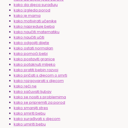
kako da djeca surađuju
kako izgleda porod
kako je mama
kako motivirati učenike
kako napreduje beba
kako naučiti matematiku
kako naučiti učiti
kako odgojiti dijete
kako ostati normalan
kako pomoći bebi
kako postaviti granice
kako potaknuti mlijeko
kako pratiti bebin razvoj
kako pričati s djecom o smrti
kako razgovarati s djecom
kako reći ne
kako sačuvati ljubav
kako se nositi s problemima
kako se pripremiti za porod
kako smanjiti stres
kako smiriti bebu
kako surađivati s djecom
kako umiriti bebu