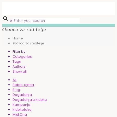
✕
školica za roditelje
Home
školica za roditelje
Filter by
Categories
Tags
Authors
Show all
All
Bebe i djeca
Blog
Događanja
Događanja u Klubku
Kampanja
Klubkoteka
MisliOna