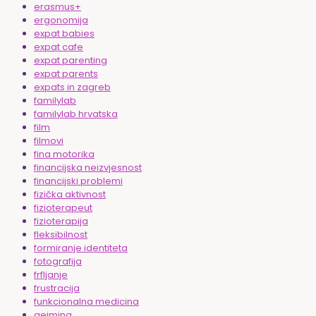
erasmus+
ergonomija
expat babies
expat cafe
expat parenting
expat parents
expats in zagreb
familylab
familylab hrvatska
film
filmovi
fina motorika
financijska neizvjesnost
financijski problemi
fizička aktivnost
fizioterapeut
fizioterapija
fleksibilnost
formiranje identiteta
fotografija
frfljanje
frustracija
funkcionalna medicina
gejming