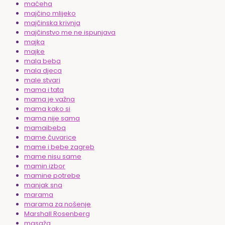
maćeha
majčino mlijeko
majčinska krivnja
majčinstvo me ne ispunjava
majka
majke
mala beba
mala djeca
male stvari
mama i tata
mama je važna
mama kako si
mama nije sama
mamaibeba
mame čuvarice
mame i bebe zagreb
mame nisu same
mamin izbor
mamine potrebe
manjak sna
marama
marama za nošenje
Marshall Rosenberg
masaža