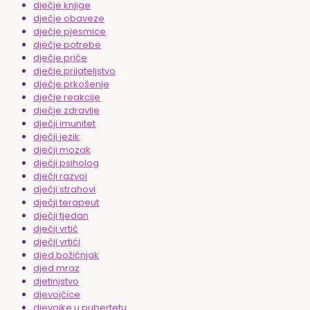
dječje knjige
dječje obaveze
dječje pjesmice
dječje potrebe
dječje priče
dječje prijateljstvo
dječje prkošenje
dječje reakcije
dječje zdravlje
dječji imunitet
dječji jezik
dječji mozak
dječji psiholog
dječji razvoj
dječji strahovi
dječji terapeut
dječji tjedan
dječji vrtić
dječji vrtići
djed božićnjak
djed mraz
djetinjstvo
djevojčice
djevojke u pubertetu