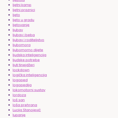
ljetni kamp
ljetni praznici
ljeto
ljeto u gradu
ljetovanje
ljubav
ljubav i beba
ljubav i roditeljstvo
ljubomora
ljubomorno dijete
ljudska inteligencija
ljudske potrebe
ljuti tinejdžeri
lockdown
logička inteligencija
logoped
logopedija
lokomotorni sustav
lordoza
loš san
loša prehrana
Lucija Stanojević
lupanje