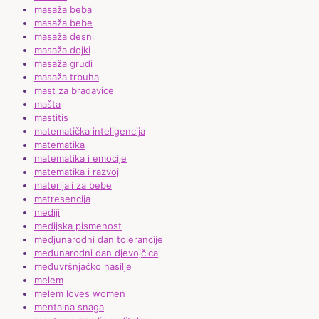
masaža beba
masaža bebe
masaža desni
masaža dojki
masaža grudi
masaža trbuha
mast za bradavice
mašta
mastitis
matematička inteligencija
matematika
matematika i emocije
matematika i razvoj
materijali za bebe
matresencija
mediji
medijska pismenost
medjunarodni dan tolerancije
međunarodni dan djevojčica
međuvršnjačko nasilje
melem
melem loves women
mentalna snaga