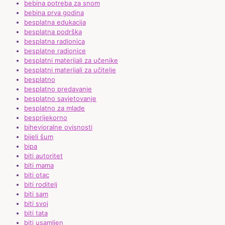
bebina potreba za snom
bebina prva godina
besplatna edukacija
besplatna podrška
besplatna radionica
besplatne radionice
besplatni materijali za učenike
besplatni materijali za učitelje
besplatno
besplatno predavanje
besplatno savjetovanje
besplatno za mlade
besprijekorno
bihevioralne ovisnosti
bijeli šum
bipa
biti autoritet
biti mama
biti otac
biti roditelj
biti sam
biti svoj
biti tata
biti usamljen