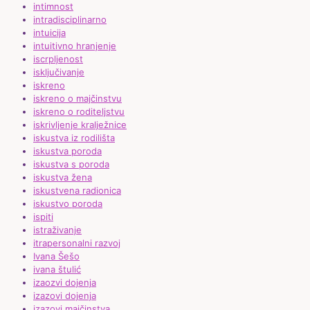
intimnost
intradisciplinarno
intuicija
intuitivno hranjenje
iscrpljenost
isključivanje
iskreno
iskreno o majčinstvu
iskreno o roditeljstvu
iskrivljenje kralježnice
iskustva iz rodilišta
iskustva poroda
iskustva s poroda
iskustva žena
iskustvena radionica
iskustvo poroda
ispiti
istraživanje
itrapersonalni razvoj
Ivana Šešo
ivana štulić
izaozvi dojenja
izazovi dojenja
izazovi majčinstva