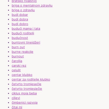
bratsko rivalstvo
briga o mentalnom zdravlju
briga o zdravlju
budi dobar
budi dobra
budi dobro
budući mama i tata
budući roditelji
budućnost
buntovni tinejdžeri
burn out
burne reakcije
burnout
čarolija
carski rez
celulit
centar klubko
centar za roditelje klubko
četvrto tromjesečje
četvrto tromjesječje
ciklus moja beba
ciljevi
čimbenici razvoja
čitaj mi