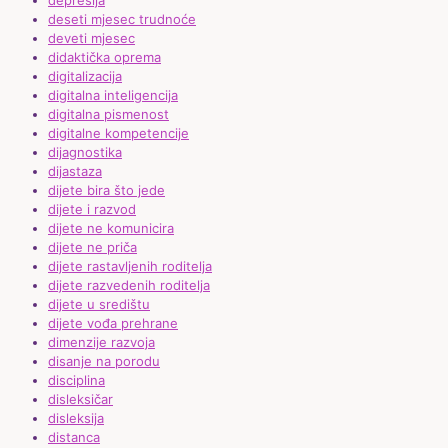
depresija
deseti mjesec trudnoće
deveti mjesec
didaktička oprema
digitalizacija
digitalna inteligencija
digitalna pismenost
digitalne kompetencije
dijagnostika
dijastaza
dijete bira što jede
dijete i razvod
dijete ne komunicira
dijete ne priča
dijete rastavljenih roditelja
dijete razvedenih roditelja
dijete u središtu
dijete vođa prehrane
dimenzije razvoja
disanje na porodu
disciplina
disleksičar
disleksija
distanca