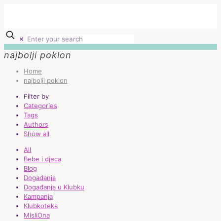
✕
najbolji poklon
Home
najbolji poklon
Filter by
Categories
Tags
Authors
Show all
All
Bebe i djeca
Blog
Događanja
Događanja u Klubku
Kampanja
Klubkoteka
MisliOna