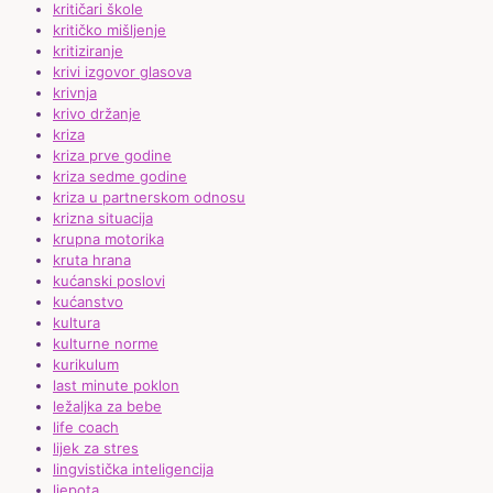
kritičari škole
kritičko mišljenje
kritiziranje
krivi izgovor glasova
krivnja
krivo držanje
kriza
kriza prve godine
kriza sedme godine
kriza u partnerskom odnosu
krizna situacija
krupna motorika
kruta hrana
kućanski poslovi
kućanstvo
kultura
kulturne norme
kurikulum
last minute poklon
ležaljka za bebe
life coach
lijek za stres
lingvistička inteligencija
ljepota