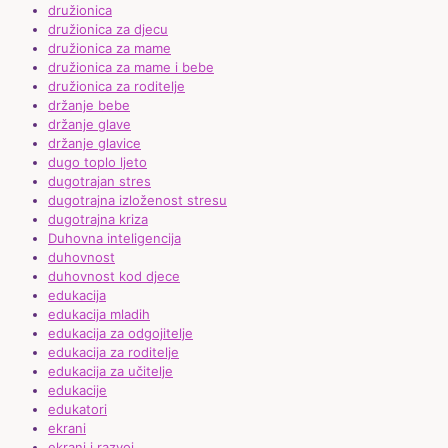
družionica
družionica za djecu
družionica za mame
družionica za mame i bebe
družionica za roditelje
držanje bebe
držanje glave
držanje glavice
dugo toplo ljeto
dugotrajan stres
dugotrajna izloženost stresu
dugotrajna kriza
Duhovna inteligencija
duhovnost
duhovnost kod djece
edukacija
edukacija mladih
edukacija za odgojitelje
edukacija za roditelje
edukacija za učitelje
edukacije
edukatori
ekrani
ekrani i razvoj