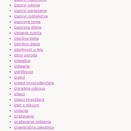
izazovi odgoja
izazovi odrastanja
izazovi roditeljstva
izazovne teme
izazovno dijete
izbijanje zubića
izbirljiva beba
izbirljivo dijete
izbirljivost u jelu
izbor poroda
izdajalica
izdajanje
izdržljivost
izgled
izgled novorođenčeta
izgradnja odnosa
izlasci
izlasci tinejdžera
izlet s djecom
izolacija
izražavanje
izražavanje mišljenja
izvanbračna zajednica