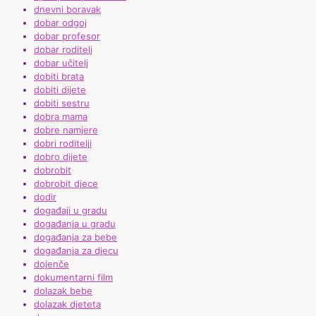
dnevni boravak
dobar odgoj
dobar profesor
dobar roditelj
dobar učitelj
dobiti brata
dobiti dijete
dobiti sestru
dobra mama
dobre namjere
dobri roditelji
dobro dijete
dobrobit
dobrobit djece
dodir
događaji u gradu
događanja u gradu
događanja za bebe
događanja za djecu
dojenče
dokumentarni film
dolazak bebe
dolazak djeteta