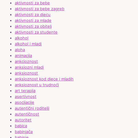
aktivnosti za bebe
aktivnosti za bebe zagreb
aktivnosti za djecu
aktivnosti za mlade
aktivnosti za obitelj
aktivnosti za studente
alkohol
alkohol i mladi
aloha
animacija
ankcioznost
anksiozni mladi
anksioznost
anksioznost kod djece i mladih
anksioznost u trudnoći
art terapija
asertivnost
asocijacije
autentični roditelji
autentičnost
autoritet
babica
babinjača
babinje