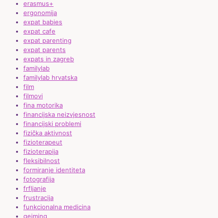
erasmus+
ergonomija
expat babies
expat cafe
expat parenting
expat parents
expats in zagreb
familylab
familylab hrvatska
film
filmovi
fina motorika
financijska neizvjesnost
financijski problemi
fizička aktivnost
fizioterapeut
fizioterapija
fleksibilnost
formiranje identiteta
fotografija
frfljanje
frustracija
funkcionalna medicina
gejming