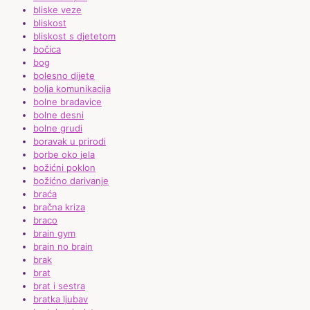
bliske veze
bliskost
bliskost s djetetom
bočica
bog
bolesno dijete
bolja komunikacija
bolne bradavice
bolne desni
bolne grudi
boravak u prirodi
borbe oko jela
božićni poklon
božićno darivanje
braća
bračna kriza
braco
brain gym
brain no brain
brak
brat
brat i sestra
bratka ljubav