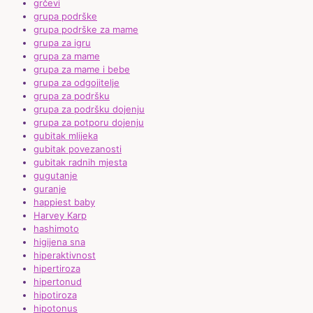
grčevi
grupa podrške
grupa podrške za mame
grupa za igru
grupa za mame
grupa za mame i bebe
grupa za odgojitelje
grupa za podršku
grupa za podršku dojenju
grupa za potporu dojenju
gubitak mlijeka
gubitak povezanosti
gubitak radnih mjesta
gugutanje
guranje
happiest baby
Harvey Karp
hashimoto
higijena sna
hiperaktivnost
hipertiroza
hipertonud
hipotiroza
hipotonus