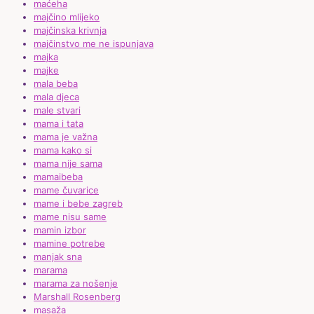
maćeha
majčino mlijeko
majčinska krivnja
majčinstvo me ne ispunjava
majka
majke
mala beba
mala djeca
male stvari
mama i tata
mama je važna
mama kako si
mama nije sama
mamaibeba
mame čuvarice
mame i bebe zagreb
mame nisu same
mamin izbor
mamine potrebe
manjak sna
marama
marama za nošenje
Marshall Rosenberg
masaža