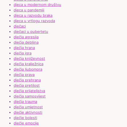
djeca u modernom društvu
djeca u pandemiji
djeca u razvodu braka
djeca u vrtlogu razvoda
dječaci
dječaci u pubertetu
dječja agresija
dječja debljina
dječja hrana
dječja igra
dječja književnost
dječja kralježnica
dječja ljubomora
dječja prava
dječja prehrana
dječja pretilost
dječja prijateljstva
dječja samosvijest
dječja trauma
dječja umjetnost
dječje aktivnosti
dječje bolesti
dječje emocije