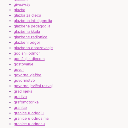
giveaway
glazba
glazba za djecu
glazbena inteligencija
glazbena pedagogija
glazbena škola
glazbene radionice
glazbeni odgoj
glazbeno obrazovanje
godišnji odmor
godišnji s djecom
gostovanje
govor
govorne vježbe
govorništvo
govorno jezični razvoj
grad rijeka
gradivo
grafomotorika
granice
granice u odgoju
granice u odnosima
granice u odnosu