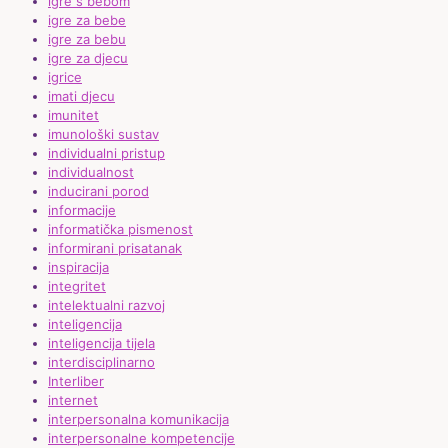
igre s bebom
igre za bebe
igre za bebu
igre za djecu
igrice
imati djecu
imunitet
imunološki sustav
individualni pristup
individualnost
inducirani porod
informacije
informatička pismenost
informirani prisatanak
inspiracija
integritet
intelektualni razvoj
inteligencija
inteligencija tijela
interdisciplinarno
Interliber
internet
interpersonalna komunikacija
interpersonalne kompetencije