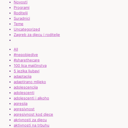
Novosti
Programi
Roditelji
Suradnici
Teme
Uncategorized
Zagreb za djecu i roditelje
All
#nepobjedive
#sharethecare
100 lica majčinstva
5 jezika ljubavi
adaptacija
adaptirano mlijeko
adolescencija
adolescenti
adolescenti i alkoho
agresija
agresivnost
agresivnost kod djece
akrivnosti za djecu
aktivnosti na trbuhu