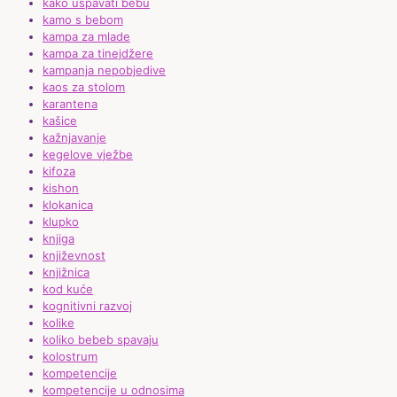
kako uspavati bebu
kamo s bebom
kampa za mlade
kampa za tinejdžere
kampanja nepobjedive
kaos za stolom
karantena
kašice
kažnjavanje
kegelove vježbe
kifoza
kishon
klokanica
klupko
knjiga
književnost
knjižnica
kod kuće
kognitivni razvoj
kolike
koliko bebeb spavaju
kolostrum
kompetencije
kompetencije u odnosima