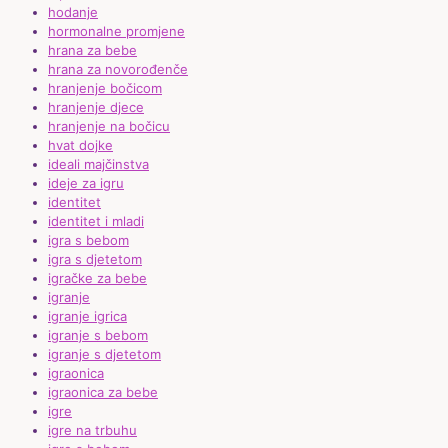
hodanje
hormonalne promjene
hrana za bebe
hrana za novorođenče
hranjenje bočicom
hranjenje djece
hranjenje na bočicu
hvat dojke
ideali majčinstva
ideje za igru
identitet
identitet i mladi
igra s bebom
igra s djetetom
igračke za bebe
igranje
igranje igrica
igranje s bebom
igranje s djetetom
igraonica
igraonica za bebe
igre
igre na trbuhu