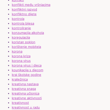
konflikti
konflikti među vršnjacima
konfliktni razvod
konfliktno dijete
kontrola
kontrola bijesa
kontroliranje
konzumacija alkohola
koregulacija
koristan poklon
korištenje mobitela
korona
korona kriza
korona virus
korona virus i djeca
kounikacija s djecom
kraj školske godine
kralježnica
kreativna nastava
kreativna snaga
kreativna učionica
kreativne aktivnosti
kreativnost
kreativnost u radu