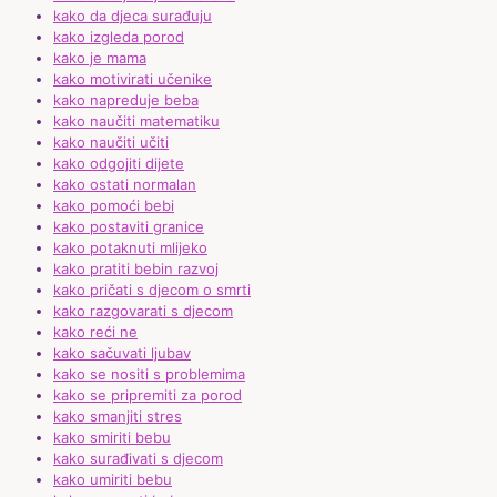
kako da djeca surađuju
kako izgleda porod
kako je mama
kako motivirati učenike
kako napreduje beba
kako naučiti matematiku
kako naučiti učiti
kako odgojiti dijete
kako ostati normalan
kako pomoći bebi
kako postaviti granice
kako potaknuti mlijeko
kako pratiti bebin razvoj
kako pričati s djecom o smrti
kako razgovarati s djecom
kako reći ne
kako sačuvati ljubav
kako se nositi s problemima
kako se pripremiti za porod
kako smanjiti stres
kako smiriti bebu
kako surađivati s djecom
kako umiriti bebu