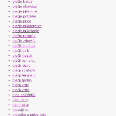
dječje knjige
dječje obaveze
dječje pjesmice
dječje potrebe
dječje priče
dječje prijateljstvo
dječje prkošenje
dječje reakcije
dječje zdravlje
dječji imunitet
dječji jezik
dječji mozak
dječji psiholog
dječji razvoj
dječji strahovi
dječji terapeut
dječji tjedan
dječji vrtić
dječji vrtići
djed božićnjak
djed mraz
djetinjstvo
djevojčice
djevojke u pubertetu