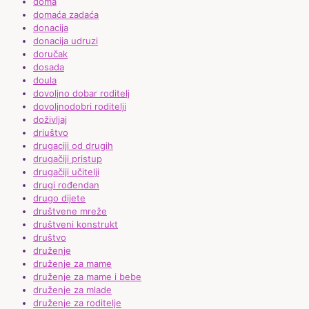
doma
domaća zadaća
donacija
donacija udruzi
doručak
dosada
doula
dovoljno dobar roditelj
dovoljnodobri roditelji
doživljaj
driuštvo
drugaciji od drugih
drugačiji pristup
drugačiji učitelji
drugi rođendan
drugo dijete
društvene mreže
društveni konstrukt
društvo
druženje
druženje za mame
druženje za mame i bebe
druženje za mlade
druženje za roditelje