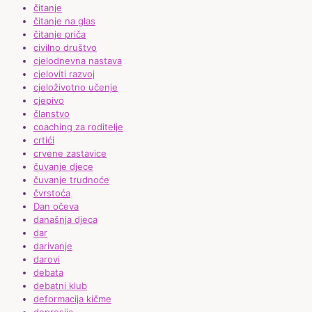
čitanje
čitanje na glas
čitanje priča
civilno društvo
cjelodnevna nastava
cjeloviti razvoj
cjeloživotno učenje
cjepivo
članstvo
coaching za roditelje
crtići
crvene zastavice
čuvanje djece
čuvanje trudnoće
čvrstoća
Dan očeva
današnja djeca
dar
darivanje
darovi
debata
debatni klub
deformacija kičme