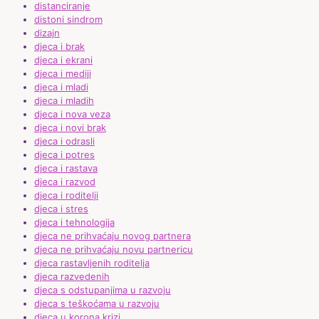
distanciranje
distoni sindrom
dizajn
djeca i brak
djeca i ekrani
djeca i mediji
djeca i mladi
djeca i mladih
djeca i nova veza
djeca i novi brak
djeca i odrasli
djeca i potres
djeca i rastava
djeca i razvod
djeca i roditelji
djeca i stres
djeca i tehnologija
djeca ne prihvaćaju novog partnera
djeca ne prihvaćaju novu partnericu
djeca rastavljenih roditelja
djeca razvedenih
djeca s odstupanjima u razvoju
djeca s teškoćama u razvoju
djeca u korona krizi