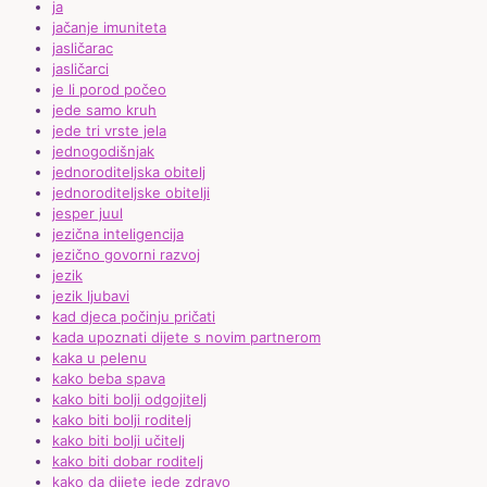
ja
jačanje imuniteta
jasličarac
jasličarci
je li porod počeo
jede samo kruh
jede tri vrste jela
jednogodišnjak
jednoroditeljska obitelj
jednoroditeljske obitelji
jesper juul
jezična inteligencija
jezično govorni razvoj
jezik
jezik ljubavi
kad djeca počinju pričati
kada upoznati dijete s novim partnerom
kaka u pelenu
kako beba spava
kako biti bolji odgojitelj
kako biti bolji roditelj
kako biti bolji učitelj
kako biti dobar roditelj
kako da dijete jede zdravo