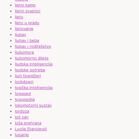
ljetni kamp
ljetni praznici
ljeto
ljeto u gradu
ljetovanje
ljubav
ljubav i beba
ljubav i roditeljstvo
ljubomora
ljubomorno dijete
ljudska inteligencija
ljudske potrebe
ljuti tinejdžeri
lockdown
logička inteligencija
logoped
logopedija
lokomotorni sustav
lordoza
loš san
loša prehrana
Lucija Stanojević
lupanje