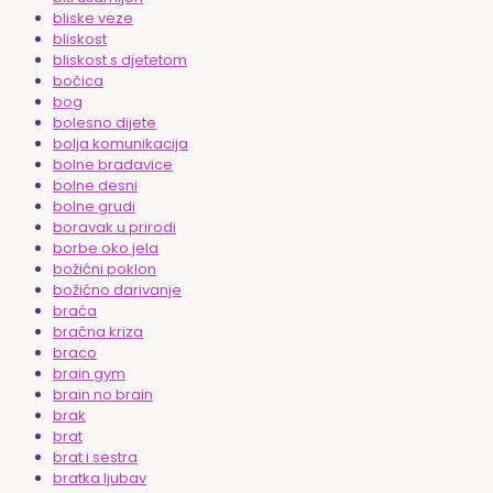
bliske veze
bliskost
bliskost s djetetom
bočica
bog
bolesno dijete
bolja komunikacija
bolne bradavice
bolne desni
bolne grudi
boravak u prirodi
borbe oko jela
božićni poklon
božićno darivanje
braća
bračna kriza
braco
brain gym
brain no brain
brak
brat
brat i sestra
bratka ljubav