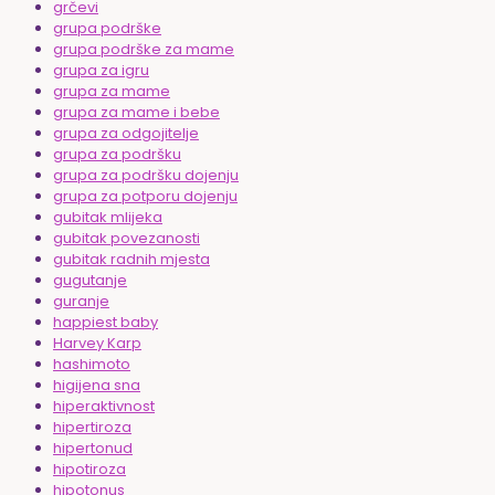
grčevi
grupa podrške
grupa podrške za mame
grupa za igru
grupa za mame
grupa za mame i bebe
grupa za odgojitelje
grupa za podršku
grupa za podršku dojenju
grupa za potporu dojenju
gubitak mlijeka
gubitak povezanosti
gubitak radnih mjesta
gugutanje
guranje
happiest baby
Harvey Karp
hashimoto
higijena sna
hiperaktivnost
hipertiroza
hipertonud
hipotiroza
hipotonus