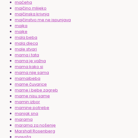
maćeha
majčino mlijeko
majčinska krivnja
majčinstvo me ne ispunjava
majka
majke
mala beba
mala djeca
male stvari
mama i tata
mama je važna
mama kako si
mama nije sama
mamaibeba
mame čuvarice
mame i bebe zagreb
mame nisu same
mamin izbor
mamine potrebe
manjak sna
marama
marama za nošenje
Marshall Rosenberg
masaža