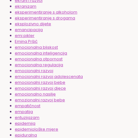
ekrani i razvoj
ekranizam
eksperimentiranje s alkoholom
eksperimentiranje s drogama
eksplozivno dijete
emancipacija
emi pikler
Emina Pršić
emocionalna bliskost
emocionalna inteligencija
emocionalna otpornost
emocionalna regulacija
emocionalni razvoj
emocionalni razvoj adolescenata
emocionalni razvoj bebe
emocionalni razvoj djece
emocionalno nasilje
emozionalni razvoj bebe
empatičnost
empatija
entuzijazam
epidemija
epidemiološke mjere
epiduralna