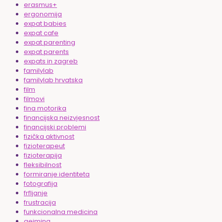
erasmus+
ergonomija
expat babies
expat cafe
expat parenting
expat parents
expats in zagreb
familylab
familylab hrvatska
film
filmovi
fina motorika
financijska neizvjesnost
financijski problemi
fizička aktivnost
fizioterapeut
fizioterapija
fleksibilnost
formiranje identiteta
fotografija
frfljanje
frustracija
funkcionalna medicina
gejming