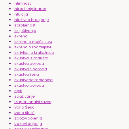
intimnost
intradisciplinarno
intuicija
intuitivno hranjenje
iscrpljenost
isključivanje
iskreno
iskreno o majčinstvu
iskreno o roditeljstvu
iskrivljenje kralježnice
iskustva iz rodilišta
iskustva poroda
iskustva s poroda
iskustva žena
iskustvena radionica
iskustvo poroda
ispiti
istraživanje
itrapersonalni razvoj
Ivana Šešo
ivana štulić
izaozvi dojenja
izazovi dojenja