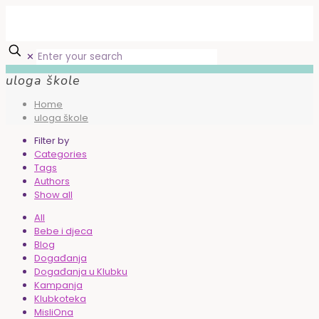
✕
uloga škole
Home
uloga škole
Filter by
Categories
Tags
Authors
Show all
All
Bebe i djeca
Blog
Događanja
Događanja u Klubku
Kampanja
Klubkoteka
MisliOna