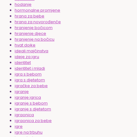
hodanje
hormonalne promjene
hrana za bebe
hrana za novorođenče
hranjenje bočicom
hranjenje djece
hranjenje na bočicu
hvat dojke
ideali majčinstva
ideje za igru
identitet
identitet i mladi
igra s bebom
igra s djetetom
igračke za bebe
igranje
igranje igrica
igranje s bebom
igranje s djetetom
igraonica
igraonica za bebe
igre
igre na trbuhu