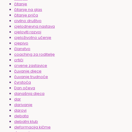
čitanje
čitanje na glas
čitanje priča
civilno društvo
cjelodnevna nastava
cjeloviti razvoj
cjeloživotno učenje
cjepivo
članstvo
coaching za roditelje
crtići
crvene zastavice
čuvanje djece
čuvanje trudnoće
čvrstoća
Dan očeva
današnja djeca
dar
darivanje
darovi
debata
debatni klub
deformacija kičme