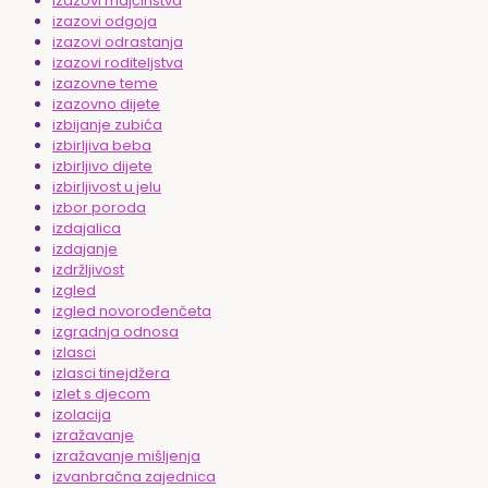
izazovi majčinstva
izazovi odgoja
izazovi odrastanja
izazovi roditeljstva
izazovne teme
izazovno dijete
izbijanje zubića
izbirljiva beba
izbirljivo dijete
izbirljivost u jelu
izbor poroda
izdajalica
izdajanje
izdržljivost
izgled
izgled novorođenčeta
izgradnja odnosa
izlasci
izlasci tinejdžera
izlet s djecom
izolacija
izražavanje
izražavanje mišljenja
izvanbračna zajednica