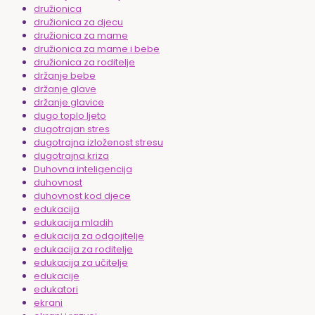
družionica
družionica za djecu
družionica za mame
družionica za mame i bebe
družionica za roditelje
držanje bebe
držanje glave
držanje glavice
dugo toplo ljeto
dugotrajan stres
dugotrajna izloženost stresu
dugotrajna kriza
Duhovna inteligencija
duhovnost
duhovnost kod djece
edukacija
edukacija mladih
edukacija za odgojitelje
edukacija za roditelje
edukacija za učitelje
edukacije
edukatori
ekrani