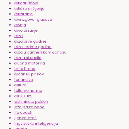
kritičari škole
kritičko mišljenje
kritiziranje
krivi izgovor glasova
krivnja
krivo držanje
kriza
kriza prve godine
kriza sedme godine
kriza u partnerskom odnosu
krizna situacija
krupna motorika
kruta hrana
kućanski poslovi
kućanstvo
kultura
kulturne norme
kurikulum
last minute poklon
ležaljka za bebe
life coach
lijek za stres
lingvistička inteligencija
ljepota