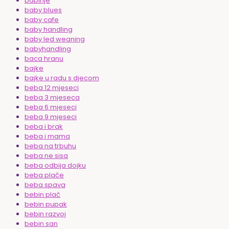
babinje
baby blues
baby cafe
baby handling
baby led weaning
babyhandling
baca hranu
bajke
bajke u radu s djecom
beba 12 mjeseci
beba 3 mjeseca
beba 6 mjeseci
beba 9 mjeseci
beba i brak
beba i mama
beba na trbuhu
beba ne sisa
beba odbija dojku
beba plače
beba spava
bebin plač
bebin pupak
bebin razvoj
bebin san