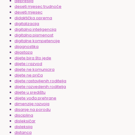
depresija
deseti mjesec trudnoće
deveti mjesec
didaktička oprema
digitalizacija
digitalna inteligencija
digitalna pismenost
digitalne kompetencije
dijagnostika
dijastaza
dijete bira što jede
dijete i razvod
dijete ne komunicira
dijete ne priča
dijete rastavljenih roditelja
dijete razvedenih roditelja
dijete u središtu
dijete vođa prehrane
dimenzije razvoja
disanje na porodu
disciplina
disleksičar
disleksija
distanca