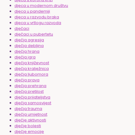
djeca u modernom društvu
djeca u pandemiji
djeca u razvodu braka
djeca u vrtlogu razvoda
dječaci
dječaci u pubertetu
dječja agresija
dječja debljina
dječja hrana
dječja igra
dječja književnost
dječja kralježnica
dječja ljubomora
dječja prava
dječja prehrana
dječja pretilost
dječja prijateljstva
dječja samosvijest
dječja trauma
dječja umjetnost
dječje aktivnosti
dječje bolesti
dječje emocije