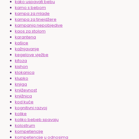
kako uspavati bebu
kamo s bebom
kampa za mlade
kampa za tinejdžere
kampanja nepobjedive
kaos za stolom
karantena
kašice
kažnjavanje
kegelove vježbe
kifoza
kishon
klokanica
klupko
knjiga
književnost
knjižnica
kod kuće
kognitivni razvoj
kolike
koliko bebeb spavaju
kolostrum
kompetencije
kompetencije u odnosima