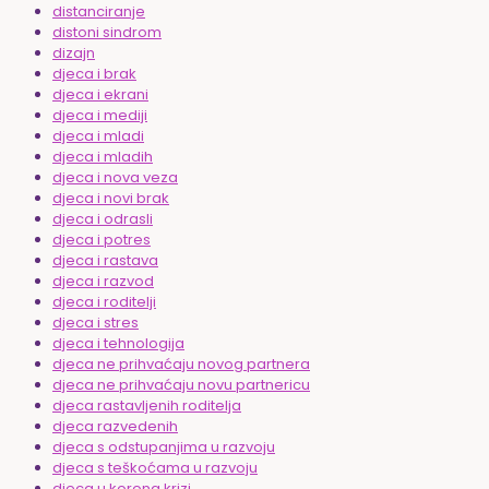
distanciranje
distoni sindrom
dizajn
djeca i brak
djeca i ekrani
djeca i mediji
djeca i mladi
djeca i mladih
djeca i nova veza
djeca i novi brak
djeca i odrasli
djeca i potres
djeca i rastava
djeca i razvod
djeca i roditelji
djeca i stres
djeca i tehnologija
djeca ne prihvaćaju novog partnera
djeca ne prihvaćaju novu partnericu
djeca rastavljenih roditelja
djeca razvedenih
djeca s odstupanjima u razvoju
djeca s teškoćama u razvoju
djeca u korona krizi