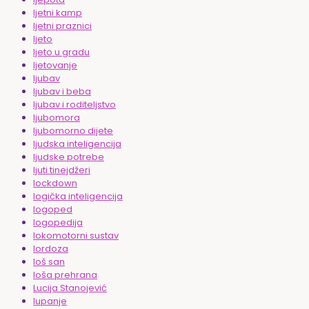
ljetni kamp
ljetni praznici
ljeto
ljeto u gradu
ljetovanje
ljubav
ljubav i beba
ljubav i roditeljstvo
ljubomora
ljubomorno dijete
ljudska inteligencija
ljudske potrebe
ljuti tinejdžeri
lockdown
logička inteligencija
logoped
logopedija
lokomotorni sustav
lordoza
loš san
loša prehrana
Lucija Stanojević
lupanje