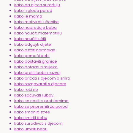
kako da djeca surađuju
kako izgleda porod
kako je mama
kako motivirati učenike
kako napreduje beba
kako naučiti matematiku
kako naučiti učiti
kako odgojiti dijete
kako ostati normalan
kako pomoći bebi
kako postaviti granice
kako potaknuti mlijeko
kako pratiti bebin razvoj
kako pričati s djecom o smrti
kako razgovarati s djecom
kako reći ne
kako sačuvati ljubav
kako se nositi s problemima
kako se pripremiti za porod
kako smanjiti stres
kako smiriti bebu
kako surađivati s djecom
kako umiriti bebu