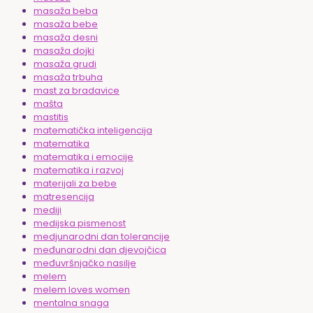
masaža beba
masaža bebe
masaža desni
masaža dojki
masaža grudi
masaža trbuha
mast za bradavice
mašta
mastitis
matematička inteligencija
matematika
matematika i emocije
matematika i razvoj
materijali za bebe
matresencija
mediji
medijska pismenost
medjunarodni dan tolerancije
međunarodni dan djevojčica
međuvršnjačko nasilje
melem
melem loves women
mentalna snaga