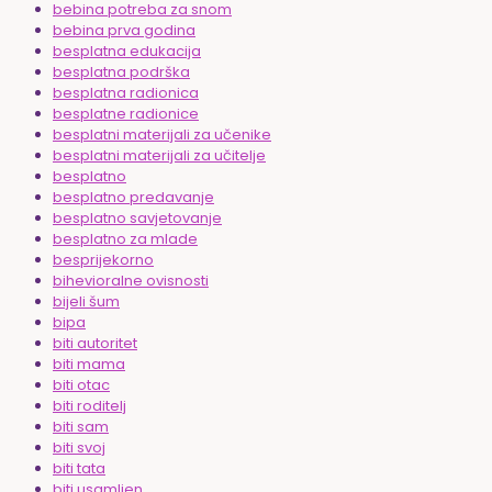
bebina potreba za snom
bebina prva godina
besplatna edukacija
besplatna podrška
besplatna radionica
besplatne radionice
besplatni materijali za učenike
besplatni materijali za učitelje
besplatno
besplatno predavanje
besplatno savjetovanje
besplatno za mlade
besprijekorno
bihevioralne ovisnosti
bijeli šum
bipa
biti autoritet
biti mama
biti otac
biti roditelj
biti sam
biti svoj
biti tata
biti usamljen