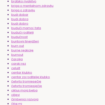
bratsko rivalstvo
briga o mentalnom zdravlju
briga o zdravlju
budi dobar
budi dobra
budi dobro
budući mama i tata
budući roditelji
budućnost
buntovni tinejdžeri
burn out
burne reakcije
burnout
čarolija
carski rez
celulit
centar klubko
centar za roditelje klubko
četvrto tromjesečje
četvrto tromjesječje
ciklus moja beba
ciljevi
čimbenici razvoja
čitaj mi