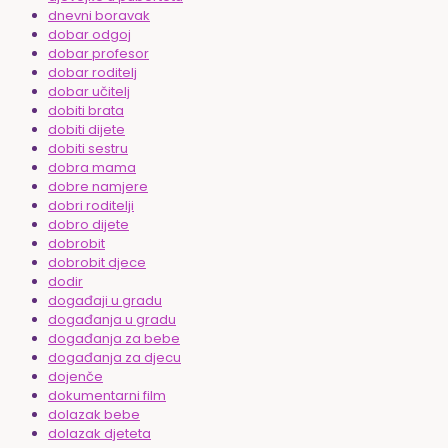
dnevni boravak
dobar odgoj
dobar profesor
dobar roditelj
dobar učitelj
dobiti brata
dobiti dijete
dobiti sestru
dobra mama
dobre namjere
dobri roditelji
dobro dijete
dobrobit
dobrobit djece
dodir
događaji u gradu
događanja u gradu
događanja za bebe
događanja za djecu
dojenče
dokumentarni film
dolazak bebe
dolazak djeteta