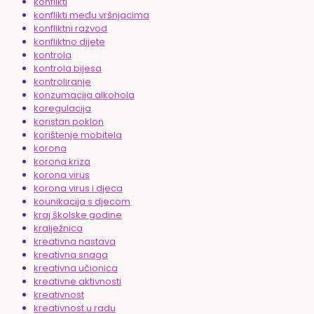
konflikti
konflikti među vršnjacima
konfliktni razvod
konfliktno dijete
kontrola
kontrola bijesa
kontroliranje
konzumacija alkohola
koregulacija
koristan poklon
korištenje mobitela
korona
korona kriza
korona virus
korona virus i djeca
kounikacija s djecom
kraj školske godine
kralježnica
kreativna nastava
kreativna snaga
kreativna učionica
kreativne aktivnosti
kreativnost
kreativnost u radu