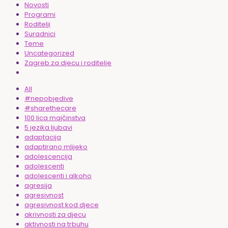
Novosti
Programi
Roditelji
Suradnici
Teme
Uncategorized
Zagreb za djecu i roditelje
All
#nepobjedive
#sharethecare
100 lica majčinstva
5 jezika ljubavi
adaptacija
adaptirano mlijeko
adolescencija
adolescenti
adolescenti i alkoho
agresija
agresivnost
agresivnost kod djece
akrivnosti za djecu
aktivnosti na trbuhu