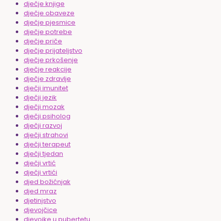
dječje knjige
dječje obaveze
dječje pjesmice
dječje potrebe
dječje priče
dječje prijateljstvo
dječje prkošenje
dječje reakcije
dječje zdravlje
dječji imunitet
dječji jezik
dječji mozak
dječji psiholog
dječji razvoj
dječji strahovi
dječji terapeut
dječji tjedan
dječji vrtić
dječji vrtići
djed božićnjak
djed mraz
djetinjstvo
djevojčice
djevojke u pubertetu