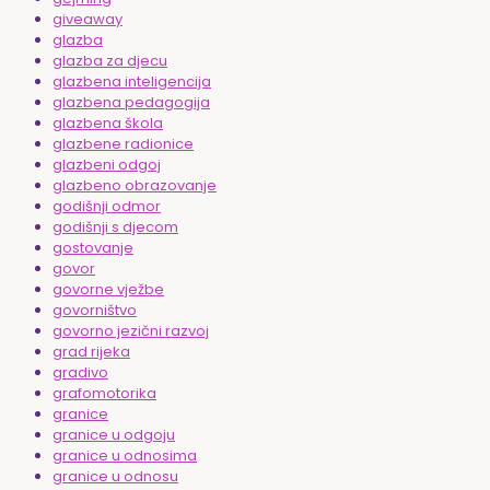
giveaway
glazba
glazba za djecu
glazbena inteligencija
glazbena pedagogija
glazbena škola
glazbene radionice
glazbeni odgoj
glazbeno obrazovanje
godišnji odmor
godišnji s djecom
gostovanje
govor
govorne vježbe
govorništvo
govorno jezični razvoj
grad rijeka
gradivo
grafomotorika
granice
granice u odgoju
granice u odnosima
granice u odnosu