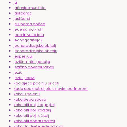
ja
jačanje imuniteta
jasličarac
jasličarci
je li porod počeo
jede samo kruh
jede tri vrste jela
jednogodišnjak
jednoroditeljska obitelj
jednoroditeljske obitelji
jesper juul
jezična inteligencija
jezično govorni razvoj
jezik
jezik ljubavi
kad djeca počinju pričati
kada upoznati dijete s novim partnerom
kaka u pelenu
kako beba spava
kako biti bolji odgojitelj
kako biti bolji roditelj
kako biti bolji učitelj
kako biti dobar roditelj
kako da dijete jede zdravo