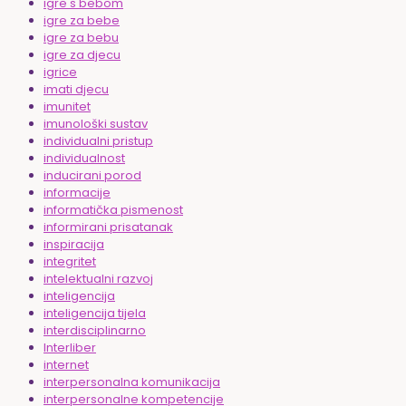
igre s bebom
igre za bebe
igre za bebu
igre za djecu
igrice
imati djecu
imunitet
imunološki sustav
individualni pristup
individualnost
inducirani porod
informacije
informatička pismenost
informirani prisatanak
inspiracija
integritet
intelektualni razvoj
inteligencija
inteligencija tijela
interdisciplinarno
Interliber
internet
interpersonalna komunikacija
interpersonalne kompetencije