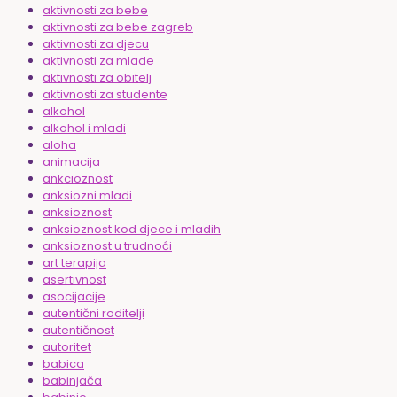
aktivnosti za bebe
aktivnosti za bebe zagreb
aktivnosti za djecu
aktivnosti za mlade
aktivnosti za obitelj
aktivnosti za studente
alkohol
alkohol i mladi
aloha
animacija
ankcioznost
anksiozni mladi
anksioznost
anksioznost kod djece i mladih
anksioznost u trudnoći
art terapija
asertivnost
asocijacije
autentični roditelji
autentičnost
autoritet
babica
babinjača