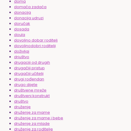
doma
domaća zadaća
donacija
donacija udruzi
doručak
dosada
doula
dovoljno dobar roditelj
dovoljnodobri roditelji
doživljaj
driuštvo
drugaciji od drugih
drugačiji pristup
drugačiji učitelji
drugi rođendan
drugo dijete
društvene mreže
društveni konstrukt
društvo
druženje
druženje za mame
druženje za mame i bebe
druženje za mlade
druženje za roditelje