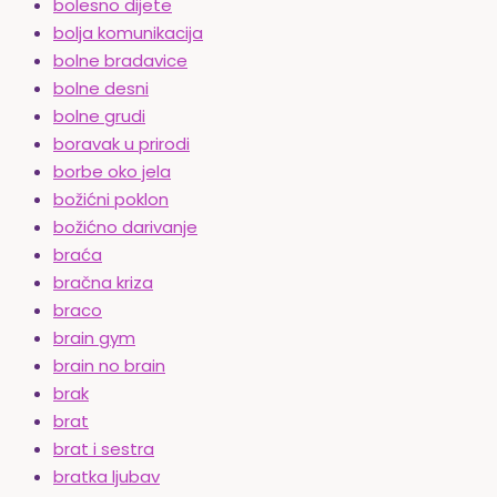
bolesno dijete
bolja komunikacija
bolne bradavice
bolne desni
bolne grudi
boravak u prirodi
borbe oko jela
božićni poklon
božićno darivanje
braća
bračna kriza
braco
brain gym
brain no brain
brak
brat
brat i sestra
bratka ljubav