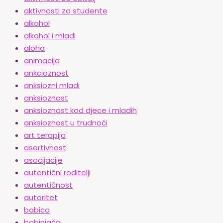
aktivnosti za studente
alkohol
alkohol i mladi
aloha
animacija
ankcioznost
anksiozni mladi
anksioznost
anksioznost kod djece i mladih
anksioznost u trudnoći
art terapija
asertivnost
asocijacije
autentični roditelji
autentičnost
autoritet
babica
babinjača