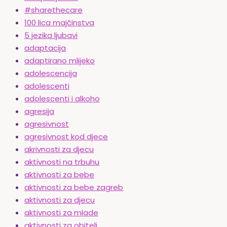
#sharethecare
100 lica majčinstva
5 jezika ljubavi
adaptacija
adaptirano mlijeko
adolescencija
adolescenti
adolescenti i alkoho
agresija
agresivnost
agresivnost kod djece
akrivnosti za djecu
aktivnosti na trbuhu
aktivnosti za bebe
aktivnosti za bebe zagreb
aktivnosti za djecu
aktivnosti za mlade
aktivnosti za obitelj