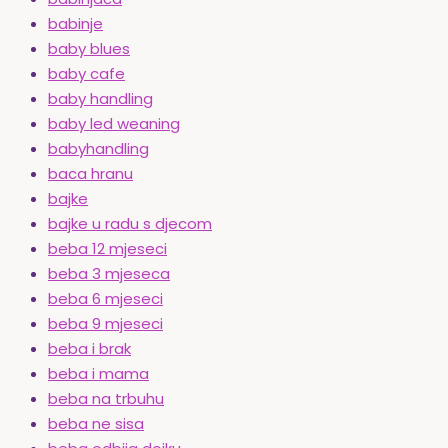
babinje
baby blues
baby cafe
baby handling
baby led weaning
babyhandling
baca hranu
bajke
bajke u radu s djecom
beba 12 mjeseci
beba 3 mjeseca
beba 6 mjeseci
beba 9 mjeseci
beba i brak
beba i mama
beba na trbuhu
beba ne sisa