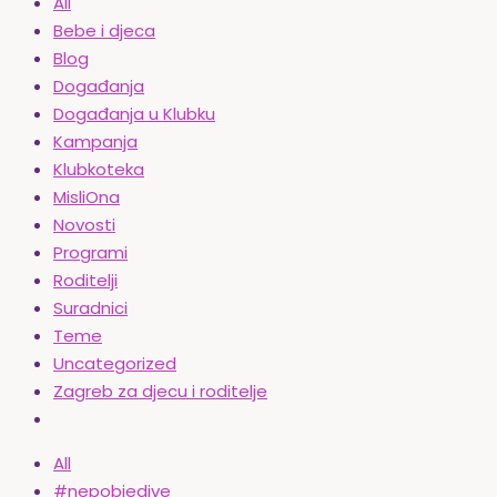
All
Bebe i djeca
Blog
Događanja
Događanja u Klubku
Kampanja
Klubkoteka
MisliOna
Novosti
Programi
Roditelji
Suradnici
Teme
Uncategorized
Zagreb za djecu i roditelje
All
#nepobjedive