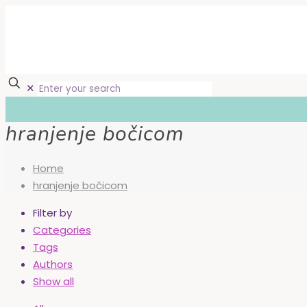
✕
hranjenje bočicom
Home
hranjenje bočicom
Filter by
Categories
Tags
Authors
Show all