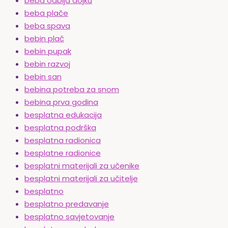
beba odbija dojku
beba plače
beba spava
bebin plač
bebin pupak
bebin razvoj
bebin san
bebina potreba za snom
bebina prva godina
besplatna edukacija
besplatna podrška
besplatna radionica
besplatne radionice
besplatni materijali za učenike
besplatni materijali za učitelje
besplatno
besplatno predavanje
besplatno savjetovanje