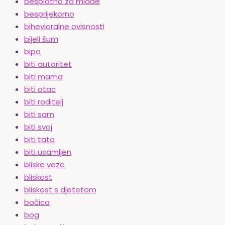
besplatno za mlade
besprijekorno
bihevioralne ovisnosti
bijeli šum
bipa
biti autoritet
biti mama
biti otac
biti roditelj
biti sam
biti svoj
biti tata
biti usamljen
bliske veze
bliskost
bliskost s djetetom
bočica
bog