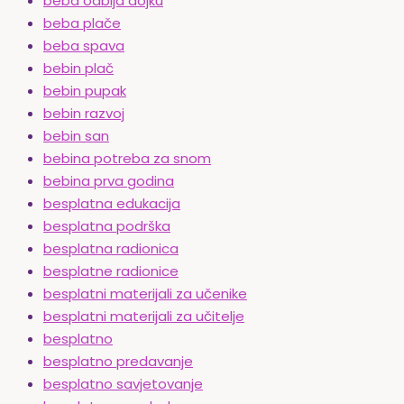
beba odbija dojku
beba plače
beba spava
bebin plač
bebin pupak
bebin razvoj
bebin san
bebina potreba za snom
bebina prva godina
besplatna edukacija
besplatna podrška
besplatna radionica
besplatne radionice
besplatni materijali za učenike
besplatni materijali za učitelje
besplatno
besplatno predavanje
besplatno savjetovanje