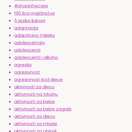
#sharethecare
100 lica majčinstva
5 jezika ljubavi
adaptacija
adaptirano mlijeko
adolescencija
adolescenti
adolescenti i alkoho
agresija
agresivnost
agresivnost kod djece
akrivnosti za djecu
aktivnosti na trbuhu
aktivnosti za bebe
aktivnosti za bebe zagreb
aktivnosti za djecu
aktivnosti za mlade
aktivnosti za obitelj