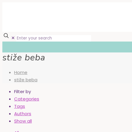
✕
stiže beba
Home
stiže beba
Filter by
Categories
Tags
Authors
Show all