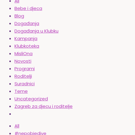
All
Bebe i djeca
Blog
Događanja
Događanja u Klubku
Kampanja
Klubkoteka
MisliOna
Novosti
Programi
Roditelji
Suradnici
Teme
Uncategorized
Zagreb za djecu i roditelje
All
#nepobjedive