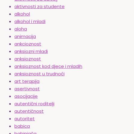
aktivnosti za studente
alkohol
alkohol i mladi
aloha
animacija
ankcioznost
anksiozni mladi
anksioznost
anksioznost kod djece i mladih
anksioznost u trudnoći
art terapija
asertivnost
asocijacije
autentični roditelji
autentičnost
autoritet
babica
babinjača