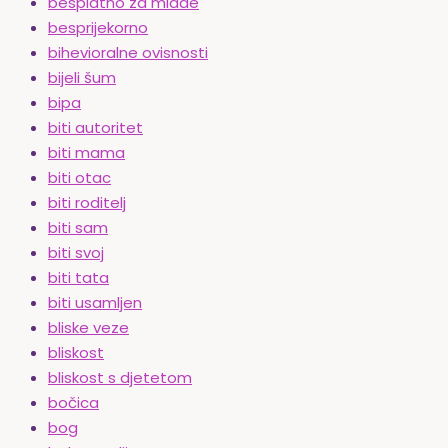
besplatno za mlade
besprijekorno
bihevioralne ovisnosti
bijeli šum
bipa
biti autoritet
biti mama
biti otac
biti roditelj
biti sam
biti svoj
biti tata
biti usamljen
bliske veze
bliskost
bliskost s djetetom
bočica
bog