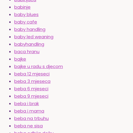
babinje
baby blues
baby cafe
baby handling
baby led weaning
babyhandling
baca hranu
bajke
bajke u radu s djecom
beba 12 mjeseci
beba 3 mjeseca
beba 6 mjeseci
beba 9 mjeseci
beba i brak
beba i mama
beba na trbuhu
beba ne sisa