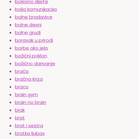
bolesno dijete
bolja komunikacija
bolne bradavice
bolne desni
bolne grudi
boravak u prirodi
borbe oko jela
božićni poklon
božićno darivanje
braća
bračna kriza
braco
brain gym
brain no brain
brak
brat
brat i sestra
bratka ljubav