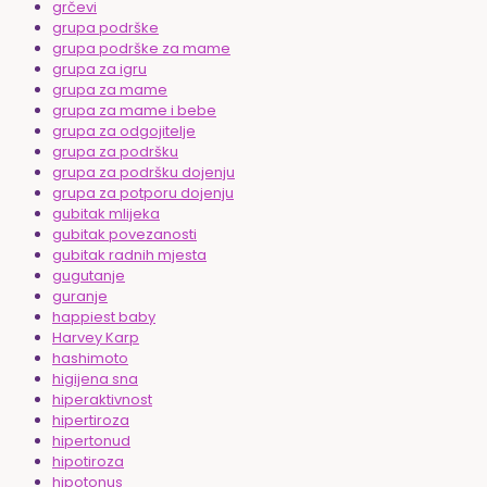
grčevi
grupa podrške
grupa podrške za mame
grupa za igru
grupa za mame
grupa za mame i bebe
grupa za odgojitelje
grupa za podršku
grupa za podršku dojenju
grupa za potporu dojenju
gubitak mlijeka
gubitak povezanosti
gubitak radnih mjesta
gugutanje
guranje
happiest baby
Harvey Karp
hashimoto
higijena sna
hiperaktivnost
hipertiroza
hipertonud
hipotiroza
hipotonus