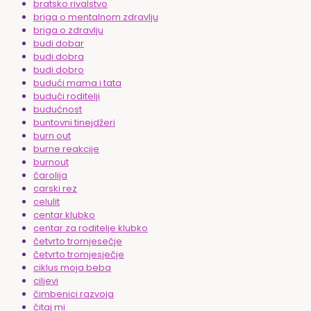
bratsko rivalstvo
briga o mentalnom zdravlju
briga o zdravlju
budi dobar
budi dobra
budi dobro
budući mama i tata
budući roditelji
budućnost
buntovni tinejdžeri
burn out
burne reakcije
burnout
čarolija
carski rez
celulit
centar klubko
centar za roditelje klubko
četvrto tromjesečje
četvrto tromjesječje
ciklus moja beba
ciljevi
čimbenici razvoja
čitaj mi