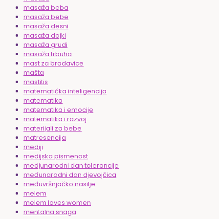
masaža beba
masaža bebe
masaža desni
masaža dojki
masaža grudi
masaža trbuha
mast za bradavice
mašta
mastitis
matematička inteligencija
matematika
matematika i emocije
matematika i razvoj
materijali za bebe
matresencija
mediji
medijska pismenost
medjunarodni dan tolerancije
međunarodni dan djevojčica
međuvršnjačko nasilje
melem
melem loves women
mentalna snaga