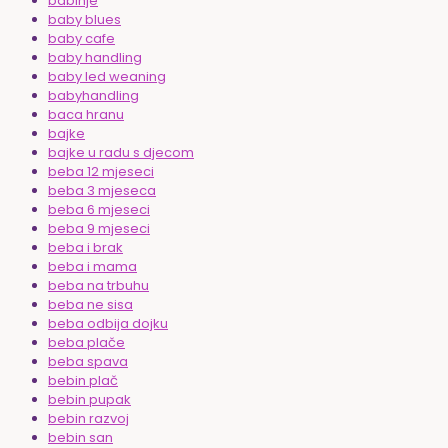
babinje
baby blues
baby cafe
baby handling
baby led weaning
babyhandling
baca hranu
bajke
bajke u radu s djecom
beba 12 mjeseci
beba 3 mjeseca
beba 6 mjeseci
beba 9 mjeseci
beba i brak
beba i mama
beba na trbuhu
beba ne sisa
beba odbija dojku
beba plače
beba spava
bebin plač
bebin pupak
bebin razvoj
bebin san