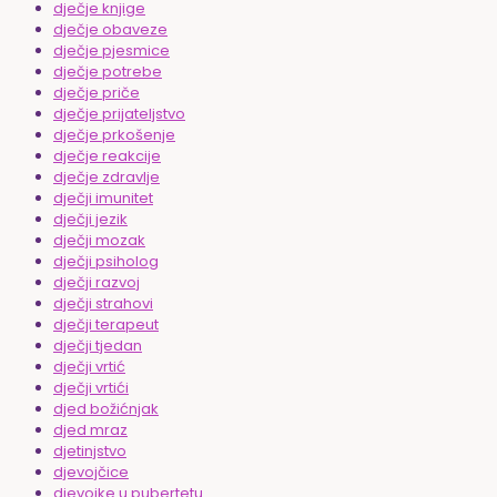
dječje knjige
dječje obaveze
dječje pjesmice
dječje potrebe
dječje priče
dječje prijateljstvo
dječje prkošenje
dječje reakcije
dječje zdravlje
dječji imunitet
dječji jezik
dječji mozak
dječji psiholog
dječji razvoj
dječji strahovi
dječji terapeut
dječji tjedan
dječji vrtić
dječji vrtići
djed božićnjak
djed mraz
djetinjstvo
djevojčice
djevojke u pubertetu