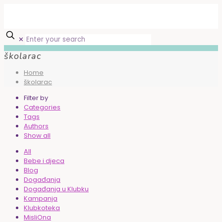
✕
školarac
Home
školarac
Filter by
Categories
Tags
Authors
Show all
All
Bebe i djeca
Blog
Događanja
Događanja u Klubku
Kampanja
Klubkoteka
MisliOna