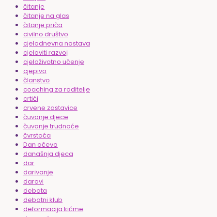
čitanje
čitanje na glas
čitanje priča
civilno društvo
cjelodnevna nastava
cjeloviti razvoj
cjeloživotno učenje
cjepivo
članstvo
coaching za roditelje
crtići
crvene zastavice
čuvanje djece
čuvanje trudnoće
čvrstoća
Dan očeva
današnja djeca
dar
darivanje
darovi
debata
debatni klub
deformacija kičme