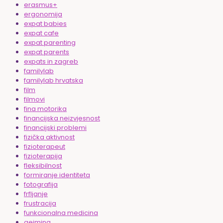
erasmus+
ergonomija
expat babies
expat cafe
expat parenting
expat parents
expats in zagreb
familylab
familylab hrvatska
film
filmovi
fina motorika
financijska neizvjesnost
financijski problemi
fizička aktivnost
fizioterapeut
fizioterapija
fleksibilnost
formiranje identiteta
fotografija
frfljanje
frustracija
funkcionalna medicina
gejming