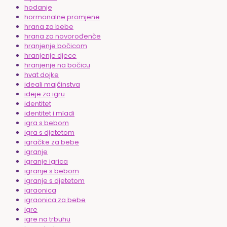
hodanje
hormonalne promjene
hrana za bebe
hrana za novorođenče
hranjenje bočicom
hranjenje djece
hranjenje na bočicu
hvat dojke
ideali majčinstva
ideje za igru
identitet
identitet i mladi
igra s bebom
igra s djetetom
igračke za bebe
igranje
igranje igrica
igranje s bebom
igranje s djetetom
igraonica
igraonica za bebe
igre
igre na trbuhu