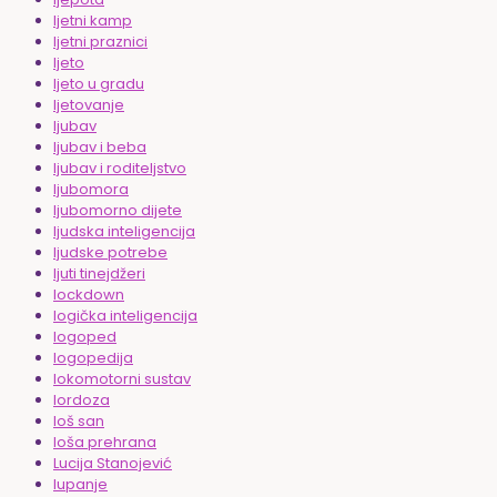
ljetni kamp
ljetni praznici
ljeto
ljeto u gradu
ljetovanje
ljubav
ljubav i beba
ljubav i roditeljstvo
ljubomora
ljubomorno dijete
ljudska inteligencija
ljudske potrebe
ljuti tinejdžeri
lockdown
logička inteligencija
logoped
logopedija
lokomotorni sustav
lordoza
loš san
loša prehrana
Lucija Stanojević
lupanje