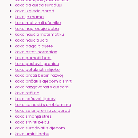
kako da djeca surađuju
kako izgleda porod
kako je mama
kako motivirati učenike
kako napreduje beba
kako naučiti matematiku
kako naučiti učiti
kako odgojiti dijete
kako ostati normalan
kako pomoći bebi
kako postaviti granice
kako potaknuti mlijeko
kako pratiti bebin razvoj
kako pričati s djecom o smrti
kako razgovarati s djecom
kako reći ne
kako sačuvati ljubav
kako se nositi s problemima
kako se pripremiti za porod
kako smanjiti stres
kako smiriti bebu
kako surađivati s djecom
kako umiriti bebu