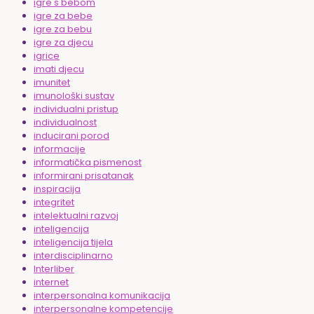
igre s bebom
igre za bebe
igre za bebu
igre za djecu
igrice
imati djecu
imunitet
imunološki sustav
individualni pristup
individualnost
inducirani porod
informacije
informatička pismenost
informirani prisatanak
inspiracija
integritet
intelektualni razvoj
inteligencija
inteligencija tijela
interdisciplinarno
Interliber
internet
interpersonalna komunikacija
interpersonalne kompetencije