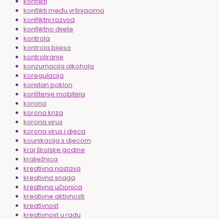
konflikti
konflikti među vršnjacima
konfliktni razvod
konfliktno dijete
kontrola
kontrola bijesa
kontroliranje
konzumacija alkohola
koregulacija
koristan poklon
korištenje mobitela
korona
korona kriza
korona virus
korona virus i djeca
kounikacija s djecom
kraj školske godine
kralježnica
kreativna nastava
kreativna snaga
kreativna učionica
kreativne aktivnosti
kreativnost
kreativnost u radu