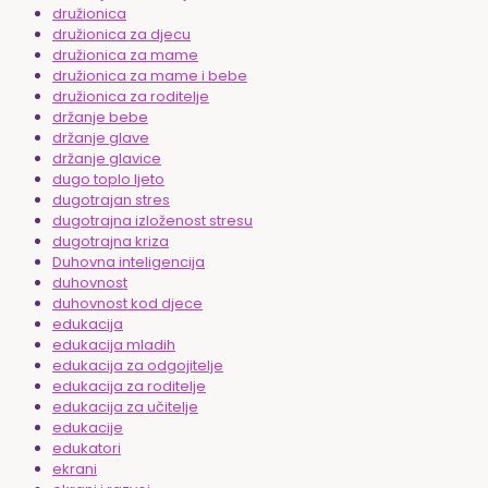
družionica
družionica za djecu
družionica za mame
družionica za mame i bebe
družionica za roditelje
držanje bebe
držanje glave
držanje glavice
dugo toplo ljeto
dugotrajan stres
dugotrajna izloženost stresu
dugotrajna kriza
Duhovna inteligencija
duhovnost
duhovnost kod djece
edukacija
edukacija mladih
edukacija za odgojitelje
edukacija za roditelje
edukacija za učitelje
edukacije
edukatori
ekrani