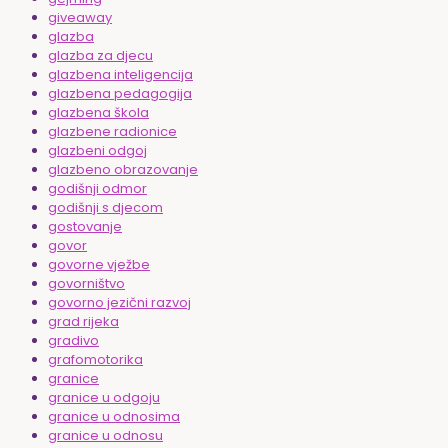
giveaway
glazba
glazba za djecu
glazbena inteligencija
glazbena pedagogija
glazbena škola
glazbene radionice
glazbeni odgoj
glazbeno obrazovanje
godišnji odmor
godišnji s djecom
gostovanje
govor
govorne vježbe
govorništvo
govorno jezični razvoj
grad rijeka
gradivo
grafomotorika
granice
granice u odgoju
granice u odnosima
granice u odnosu