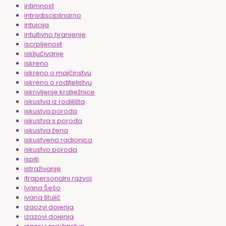
intimnost
intradisciplinarno
intuicija
intuitivno hranjenje
iscrpljenost
isključivanje
iskreno
iskreno o majčinstvu
iskreno o roditeljstvu
iskrivljenje kralježnice
iskustva iz rodilišta
iskustva poroda
iskustva s poroda
iskustva žena
iskustvena radionica
iskustvo poroda
ispiti
istraživanje
itrapersonalni razvoj
Ivana Šešo
ivana štulić
izaozvi dojenja
izazovi dojenja