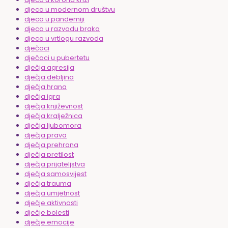
djeca u modernom društvu
djeca u pandemiji
djeca u razvodu braka
djeca u vrtlogu razvoda
dječaci
dječaci u pubertetu
dječja agresija
dječja debljina
dječja hrana
dječja igra
dječja književnost
dječja kralježnica
dječja ljubomora
dječja prava
dječja prehrana
dječja pretilost
dječja prijateljstva
dječja samosvijest
dječja trauma
dječja umjetnost
dječje aktivnosti
dječje bolesti
dječje emocije