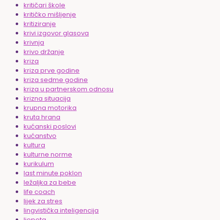
kritičari škole
kritičko mišljenje
kritiziranje
krivi izgovor glasova
krivnja
krivo držanje
kriza
kriza prve godine
kriza sedme godine
kriza u partnerskom odnosu
krizna situacija
krupna motorika
kruta hrana
kućanski poslovi
kućanstvo
kultura
kulturne norme
kurikulum
last minute poklon
ležaljka za bebe
life coach
lijek za stres
lingvistička inteligencija
ljepota