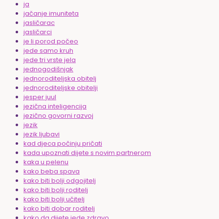
ja
jačanje imuniteta
jasličarac
jasličarci
je li porod počeo
jede samo kruh
jede tri vrste jela
jednogodišnjak
jednoroditeljska obitelj
jednoroditeljske obitelji
jesper juul
jezična inteligencija
jezično govorni razvoj
jezik
jezik ljubavi
kad djeca počinju pričati
kada upoznati dijete s novim partnerom
kaka u pelenu
kako beba spava
kako biti bolji odgojitelj
kako biti bolji roditelj
kako biti bolji učitelj
kako biti dobar roditelj
kako da dijete jede zdravo