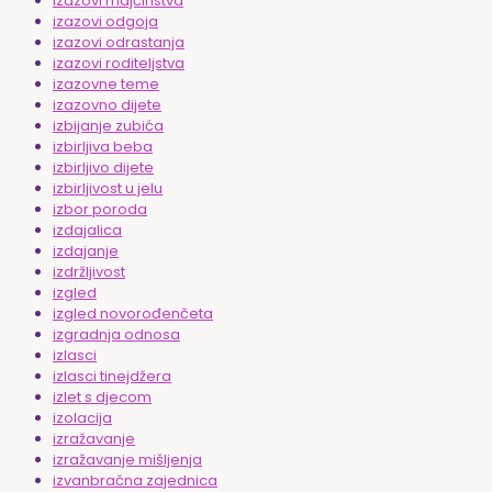
izazovi majčinstva
izazovi odgoja
izazovi odrastanja
izazovi roditeljstva
izazovne teme
izazovno dijete
izbijanje zubića
izbirljiva beba
izbirljivo dijete
izbirljivost u jelu
izbor poroda
izdajalica
izdajanje
izdržljivost
izgled
izgled novorođenčeta
izgradnja odnosa
izlasci
izlasci tinejdžera
izlet s djecom
izolacija
izražavanje
izražavanje mišljenja
izvanbračna zajednica