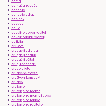
doma
domaća zadaća
donacija
donacija udruzi
doručak
dosada
doula
dovoljno dobar roditelj
dovoljnodobri roditelji
doživljaj
driuštvo
drugaciji od drugih
drugačiji pristup
drugačiji učitelji
drugi rođendan
drugo dijete
društvene mreže
društveni konstrukt
društvo
druženje
druženje za mame
druženje za mame i bebe
druženje za mlade
druženje za roditelje