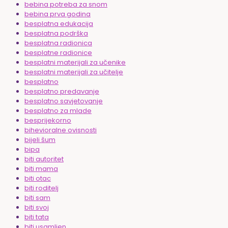
bebina potreba za snom
bebina prva godina
besplatna edukacija
besplatna podrška
besplatna radionica
besplatne radionice
besplatni materijali za učenike
besplatni materijali za učitelje
besplatno
besplatno predavanje
besplatno savjetovanje
besplatno za mlade
besprijekorno
bihevioralne ovisnosti
bijeli šum
bipa
biti autoritet
biti mama
biti otac
biti roditelj
biti sam
biti svoj
biti tata
biti usamljen