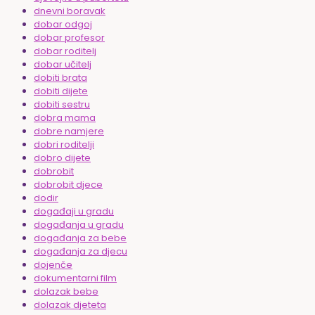
dnevni boravak
dobar odgoj
dobar profesor
dobar roditelj
dobar učitelj
dobiti brata
dobiti dijete
dobiti sestru
dobra mama
dobre namjere
dobri roditelji
dobro dijete
dobrobit
dobrobit djece
dodir
događaji u gradu
događanja u gradu
događanja za bebe
događanja za djecu
dojenče
dokumentarni film
dolazak bebe
dolazak djeteta