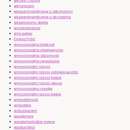
ekrani i razvoj
ekranizam
eksperimentiranje s alkoholom
eksperimentiranje s drogama
eksplozivno dijete
emancipacija
emi pikler
Emina Pršić
emocionalna bliskost
emocionalna inteligencija
emocionalna otpornost
emocionalna regulacija
emocionalni razvoj
emocionalni razvoj adolescenata
emocionalni razvoj bebe
emocionalni razvoj djece
emocionalno nasilje
emozionalni razvoj bebe
empatičnost
empatija
entuzijazam
epidemija
epidemiološke mjere
epiduralna