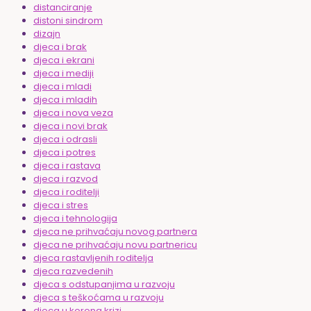
distanciranje
distoni sindrom
dizajn
djeca i brak
djeca i ekrani
djeca i mediji
djeca i mladi
djeca i mladih
djeca i nova veza
djeca i novi brak
djeca i odrasli
djeca i potres
djeca i rastava
djeca i razvod
djeca i roditelji
djeca i stres
djeca i tehnologija
djeca ne prihvaćaju novog partnera
djeca ne prihvaćaju novu partnericu
djeca rastavljenih roditelja
djeca razvedenih
djeca s odstupanjima u razvoju
djeca s teškoćama u razvoju
djeca u korona krizi