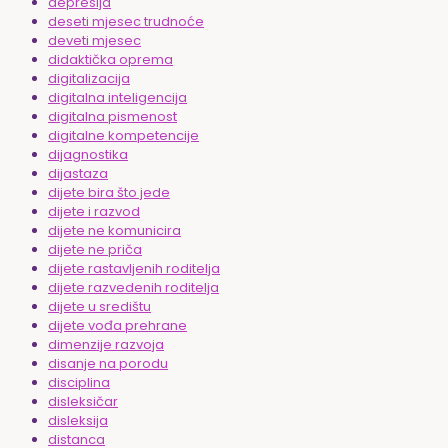
depresija
deseti mjesec trudnoće
deveti mjesec
didaktička oprema
digitalizacija
digitalna inteligencija
digitalna pismenost
digitalne kompetencije
dijagnostika
dijastaza
dijete bira što jede
dijete i razvod
dijete ne komunicira
dijete ne priča
dijete rastavljenih roditelja
dijete razvedenih roditelja
dijete u središtu
dijete vođa prehrane
dimenzije razvoja
disanje na porodu
disciplina
disleksičar
disleksija
distanca