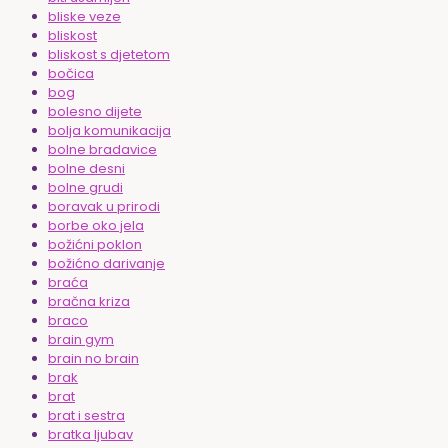
bliske veze
bliskost
bliskost s djetetom
bočica
bog
bolesno dijete
bolja komunikacija
bolne bradavice
bolne desni
bolne grudi
boravak u prirodi
borbe oko jela
božićni poklon
božićno darivanje
braća
bračna kriza
braco
brain gym
brain no brain
brak
brat
brat i sestra
bratka ljubav