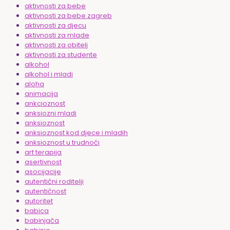
aktivnosti za bebe
aktivnosti za bebe zagreb
aktivnosti za djecu
aktivnosti za mlade
aktivnosti za obitelj
aktivnosti za studente
alkohol
alkohol i mladi
aloha
animacija
ankcioznost
anksiozni mladi
anksioznost
anksioznost kod djece i mladih
anksioznost u trudnoći
art terapija
asertivnost
asocijacije
autentični roditelji
autentičnost
autoritet
babica
babinjača