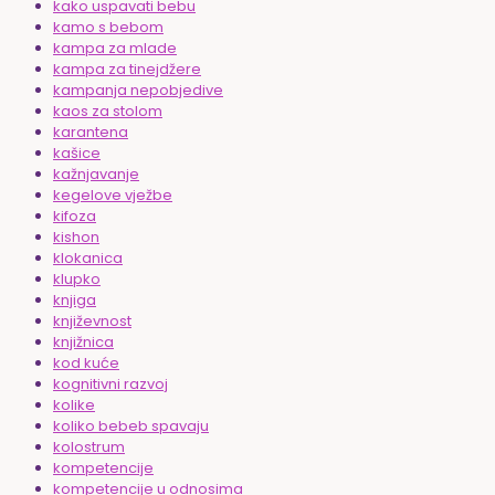
kako uspavati bebu
kamo s bebom
kampa za mlade
kampa za tinejdžere
kampanja nepobjedive
kaos za stolom
karantena
kašice
kažnjavanje
kegelove vježbe
kifoza
kishon
klokanica
klupko
knjiga
književnost
knjižnica
kod kuće
kognitivni razvoj
kolike
koliko bebeb spavaju
kolostrum
kompetencije
kompetencije u odnosima