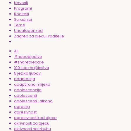
Novosti
Programi
Roditelji
Suradnici
Teme
Uncategorized
Zagreb za djecu i roditelje
All
#nepobjedive
#sharethecare
100 lica majčinstva
5 jezika ljubavi
adaptacija
adaptirano mlijeko
adolescencija
adolescenti
adolescenti i alkoho
agresija
agresivnost
agresivnost kod djece
akrivnosti za djecu
aktivnosti na trbuhu