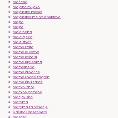
maćeha
majčino mlijeko
majčinska krivnja
majčinstvo me ne ispunjava
majka
majke
mala beba
mala djeca
male stvari
mama i tata
mama je važna
mama kako si
mama nije sama
mamaibeba
mame čuvarice
mame i bebe zagreb
mame nisu same
mamin izbor
mamine potrebe
manjak sna
marama
marama za nošenje
Marshall Rosenberg
masaža