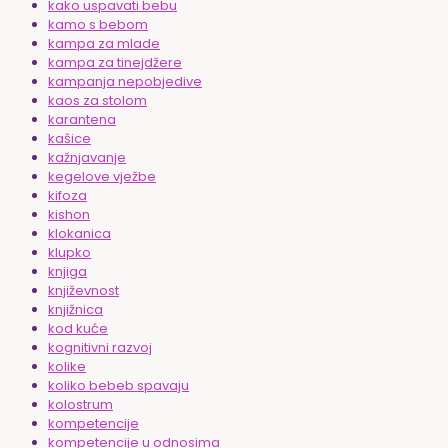
kako uspavati bebu
kamo s bebom
kampa za mlade
kampa za tinejdžere
kampanja nepobjedive
kaos za stolom
karantena
kašice
kažnjavanje
kegelove vježbe
kifoza
kishon
klokanica
klupko
knjiga
književnost
knjižnica
kod kuće
kognitivni razvoj
kolike
koliko bebeb spavaju
kolostrum
kompetencije
kompetencije u odnosima