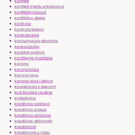
konflikti
konflikti među vršnjacima
konfliktni razvod
konfliktno dijete
kontrola
kontrola bijesa
kontroliranje
konzumacija alkohola
koregulacija
koristan poklon
korištenje mobitela
korona
korona kriza
korona virus
korona virus i djeca
kounikacija s djecom
kraj školske godine
kralježnica
kreativna nastava
kreativna snaga
kreativna učionica
kreativne aktivnosti
kreativnost
kreativnost u radu