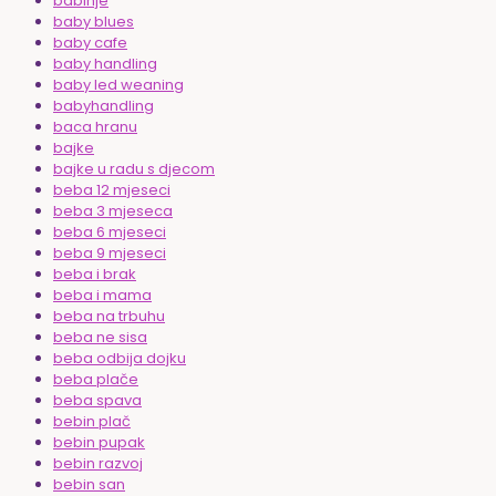
babinje
baby blues
baby cafe
baby handling
baby led weaning
babyhandling
baca hranu
bajke
bajke u radu s djecom
beba 12 mjeseci
beba 3 mjeseca
beba 6 mjeseci
beba 9 mjeseci
beba i brak
beba i mama
beba na trbuhu
beba ne sisa
beba odbija dojku
beba plače
beba spava
bebin plač
bebin pupak
bebin razvoj
bebin san