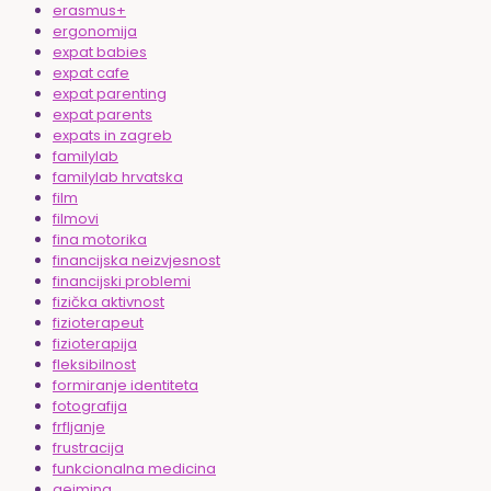
erasmus+
ergonomija
expat babies
expat cafe
expat parenting
expat parents
expats in zagreb
familylab
familylab hrvatska
film
filmovi
fina motorika
financijska neizvjesnost
financijski problemi
fizička aktivnost
fizioterapeut
fizioterapija
fleksibilnost
formiranje identiteta
fotografija
frfljanje
frustracija
funkcionalna medicina
gejming