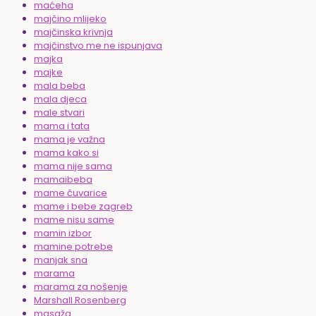
maćeha
majčino mlijeko
majčinska krivnja
majčinstvo me ne ispunjava
majka
majke
mala beba
mala djeca
male stvari
mama i tata
mama je važna
mama kako si
mama nije sama
mamaibeba
mame čuvarice
mame i bebe zagreb
mame nisu same
mamin izbor
mamine potrebe
manjak sna
marama
marama za nošenje
Marshall Rosenberg
masaža