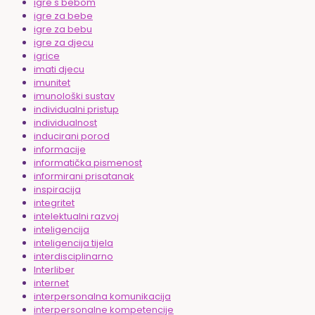
igre s bebom
igre za bebe
igre za bebu
igre za djecu
igrice
imati djecu
imunitet
imunološki sustav
individualni pristup
individualnost
inducirani porod
informacije
informatička pismenost
informirani prisatanak
inspiracija
integritet
intelektualni razvoj
inteligencija
inteligencija tijela
interdisciplinarno
Interliber
internet
interpersonalna komunikacija
interpersonalne kompetencije