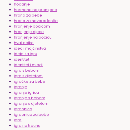
hodanje
hormonalne promjene
hrana za bebe
hrana za novorođenče
hranjenje bočicom
hranjenje djece
hranjenje na bočicu
hvat dojke
ideali majčinstva
ideje za igru
identitet
identitet i mladi
igra s bebom
igra s djetetom
igračke za bebe
igranje
igranje igrica
igranje s bebom
igranje s djetetom
igraonica
igraonica za bebe
igre
igre na trbuhu