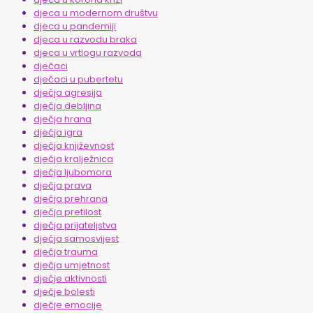
djeca u modernom društvu
djeca u pandemiji
djeca u razvodu braka
djeca u vrtlogu razvoda
dječaci
dječaci u pubertetu
dječja agresija
dječja debljina
dječja hrana
dječja igra
dječja književnost
dječja kralježnica
dječja ljubomora
dječja prava
dječja prehrana
dječja pretilost
dječja prijateljstva
dječja samosvijest
dječja trauma
dječja umjetnost
dječje aktivnosti
dječje bolesti
dječje emocije