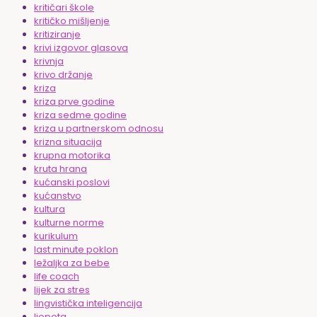
kritičari škole
kritičko mišljenje
kritiziranje
krivi izgovor glasova
krivnja
krivo držanje
kriza
kriza prve godine
kriza sedme godine
kriza u partnerskom odnosu
krizna situacija
krupna motorika
kruta hrana
kućanski poslovi
kućanstvo
kultura
kulturne norme
kurikulum
last minute poklon
ležaljka za bebe
life coach
lijek za stres
lingvistička inteligencija
ljepota