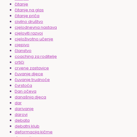
čitanje
čitanje na glas
čitanje priča
civilno društvo
cjelodnevna nastava
cjeloviti razvoj
cjeloživotno učenje
cjepivo
članstvo
coaching za roditelje
crtići
crvene zastavice
čuvanje djece
čuvanje trudnoće
čvrstoća
Dan očeva
današnja djeca
dar
darivanje
darovi
debata
debatni klub
deformacija kičme