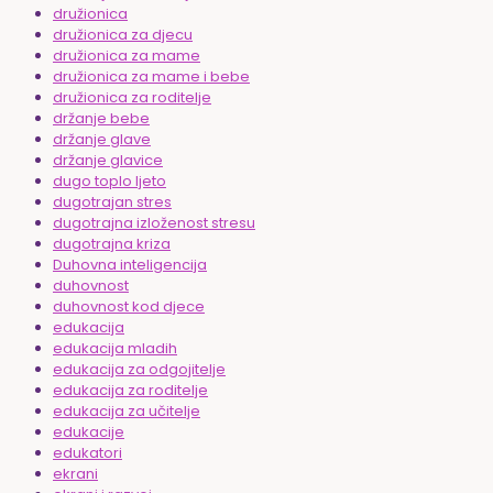
družionica
družionica za djecu
družionica za mame
družionica za mame i bebe
družionica za roditelje
držanje bebe
držanje glave
držanje glavice
dugo toplo ljeto
dugotrajan stres
dugotrajna izloženost stresu
dugotrajna kriza
Duhovna inteligencija
duhovnost
duhovnost kod djece
edukacija
edukacija mladih
edukacija za odgojitelje
edukacija za roditelje
edukacija za učitelje
edukacije
edukatori
ekrani