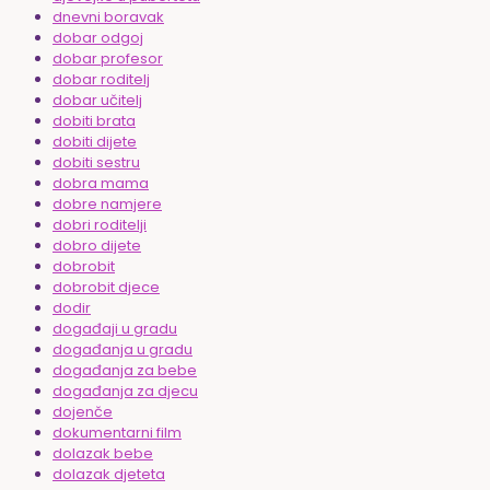
dnevni boravak
dobar odgoj
dobar profesor
dobar roditelj
dobar učitelj
dobiti brata
dobiti dijete
dobiti sestru
dobra mama
dobre namjere
dobri roditelji
dobro dijete
dobrobit
dobrobit djece
dodir
događaji u gradu
događanja u gradu
događanja za bebe
događanja za djecu
dojenče
dokumentarni film
dolazak bebe
dolazak djeteta