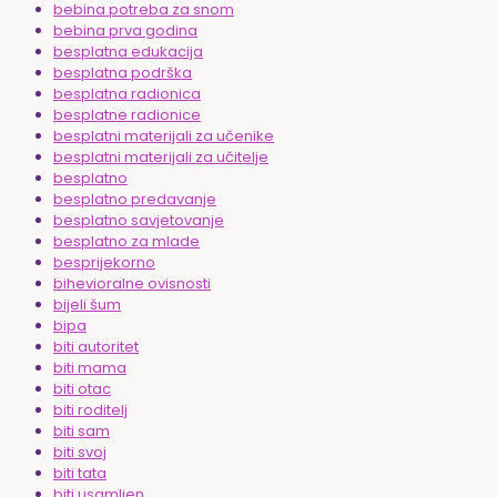
bebina potreba za snom
bebina prva godina
besplatna edukacija
besplatna podrška
besplatna radionica
besplatne radionice
besplatni materijali za učenike
besplatni materijali za učitelje
besplatno
besplatno predavanje
besplatno savjetovanje
besplatno za mlade
besprijekorno
bihevioralne ovisnosti
bijeli šum
bipa
biti autoritet
biti mama
biti otac
biti roditelj
biti sam
biti svoj
biti tata
biti usamljen