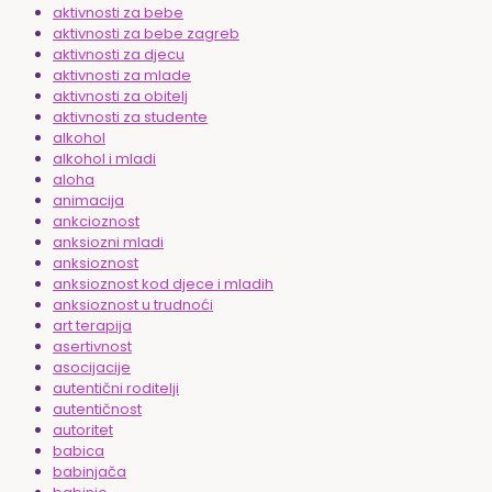
aktivnosti za bebe
aktivnosti za bebe zagreb
aktivnosti za djecu
aktivnosti za mlade
aktivnosti za obitelj
aktivnosti za studente
alkohol
alkohol i mladi
aloha
animacija
ankcioznost
anksiozni mladi
anksioznost
anksioznost kod djece i mladih
anksioznost u trudnoći
art terapija
asertivnost
asocijacije
autentični roditelji
autentičnost
autoritet
babica
babinjača