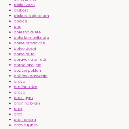
bliske veze
bliskost
bliskost s djetetom
bočica
bog
bolesno dijete
bolja komunikacija
bolne bradavice
bolne desni
bolne grudi
boravak u prirodi
borbe oko jela
božićni poklon
božićno darivanje
braća
bračna kriza
braco
brain gym
brain no brain
brak
brat
brat i sestra
bratka ljubav