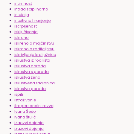
intimnost
intradisciplinarno
intuicija
intuitivno hranjenje
iscrpljenost
isključivanje
iskreno
iskreno o majčinstvu
iskreno o roditeljstvu
iskrivljenje kralježnice
iskustva iz rodilišta
iskustva poroda
iskustva s poroda
iskustva žena
iskustvena radionica
iskustvo poroda
ispiti
istraživanje
itrapersonalni razvoj
Ivana Šešo
ivana štulić
izaozvi dojenja
izazovi dojenja