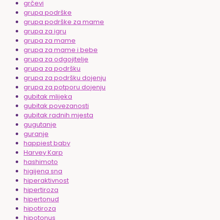
grčevi
grupa podrške
grupa podrške za mame
grupa za igru
grupa za mame
grupa za mame i bebe
grupa za odgojitelje
grupa za podršku
grupa za podršku dojenju
grupa za potporu dojenju
gubitak mlijeka
gubitak povezanosti
gubitak radnih mjesta
gugutanje
guranje
happiest baby
Harvey Karp
hashimoto
higijena sna
hiperaktivnost
hipertiroza
hipertonud
hipotiroza
hipotonus