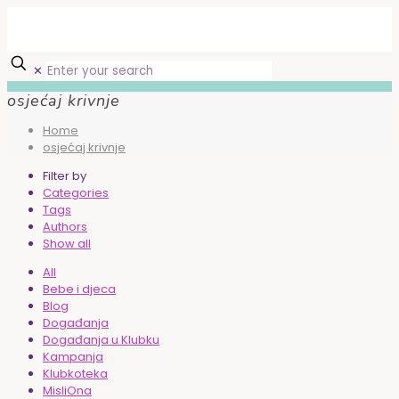
✕
osjećaj krivnje
Home
osjećaj krivnje
Filter by
Categories
Tags
Authors
Show all
All
Bebe i djeca
Blog
Događanja
Događanja u Klubku
Kampanja
Klubkoteka
MisliOna