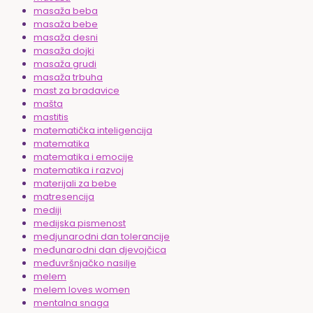
masaža beba
masaža bebe
masaža desni
masaža dojki
masaža grudi
masaža trbuha
mast za bradavice
mašta
mastitis
matematička inteligencija
matematika
matematika i emocije
matematika i razvoj
materijali za bebe
matresencija
mediji
medijska pismenost
medjunarodni dan tolerancije
međunarodni dan djevojčica
međuvršnjačko nasilje
melem
melem loves women
mentalna snaga