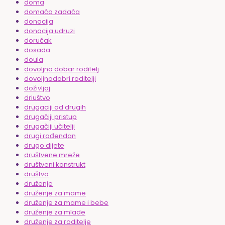
doma
domaća zadaća
donacija
donacija udruzi
doručak
dosada
doula
dovoljno dobar roditelj
dovoljnodobri roditelji
doživljaj
driuštvo
drugaciji od drugih
drugačiji pristup
drugačiji učitelji
drugi rođendan
drugo dijete
društvene mreže
društveni konstrukt
društvo
druženje
druženje za mame
druženje za mame i bebe
druženje za mlade
druženje za roditelje