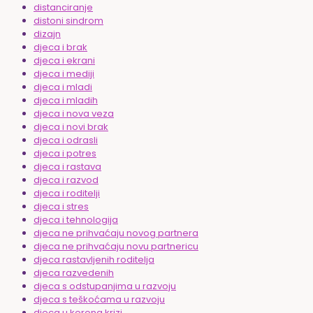
distanciranje
distoni sindrom
dizajn
djeca i brak
djeca i ekrani
djeca i mediji
djeca i mladi
djeca i mladih
djeca i nova veza
djeca i novi brak
djeca i odrasli
djeca i potres
djeca i rastava
djeca i razvod
djeca i roditelji
djeca i stres
djeca i tehnologija
djeca ne prihvaćaju novog partnera
djeca ne prihvaćaju novu partnericu
djeca rastavljenih roditelja
djeca razvedenih
djeca s odstupanjima u razvoju
djeca s teškoćama u razvoju
djeca u korona krizi