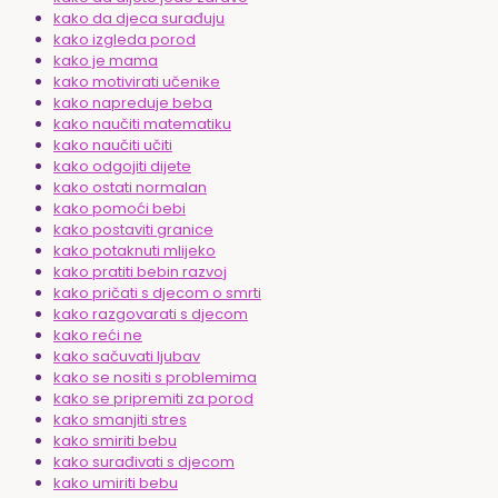
kako da djeca surađuju
kako izgleda porod
kako je mama
kako motivirati učenike
kako napreduje beba
kako naučiti matematiku
kako naučiti učiti
kako odgojiti dijete
kako ostati normalan
kako pomoći bebi
kako postaviti granice
kako potaknuti mlijeko
kako pratiti bebin razvoj
kako pričati s djecom o smrti
kako razgovarati s djecom
kako reći ne
kako sačuvati ljubav
kako se nositi s problemima
kako se pripremiti za porod
kako smanjiti stres
kako smiriti bebu
kako surađivati s djecom
kako umiriti bebu