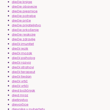
dječje knjige
dječje obaveze
dječje pjesmice
dječje potrebe
dječje priče
dječje prijateljstvo
dječje prkošenje
dječje reakcije
dječje zdravlje
dječji imunitet
dječji jezik
dječji mozak
dječji psiholog
dječji razvoj
dječji strahovi
dječji terapeut
dječji tjedan
dječji vrtić
dječji vrtići
djed božićnjak
djed mraz
djetinjstvo
djevojčice
djevojke u pubertetu