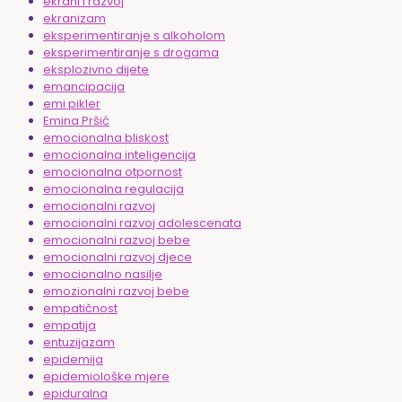
ekrani i razvoj
ekranizam
eksperimentiranje s alkoholom
eksperimentiranje s drogama
eksplozivno dijete
emancipacija
emi pikler
Emina Pršić
emocionalna bliskost
emocionalna inteligencija
emocionalna otpornost
emocionalna regulacija
emocionalni razvoj
emocionalni razvoj adolescenata
emocionalni razvoj bebe
emocionalni razvoj djece
emocionalno nasilje
emozionalni razvoj bebe
empatičnost
empatija
entuzijazam
epidemija
epidemiološke mjere
epiduralna