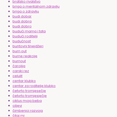
bratsko rivalstvo
briga o mentalnom zdravlju
briga o zdravlju
budi dobar
budi dobra
budi dobro
budući mama i tata
budući roditelji
budućnost
buntovni tinejdžeri
burn out
burne reakcije
burnout
čarolija
carski rez
celulit
centar klubko
centar za roditelje klubko
četvrto tromjesečje
četvrto tromjesječje
ciklus moja beba
ciljevi
čimbenici razvoja
čitaj mi