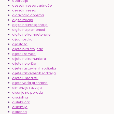
depresija
deseti mjesec trudnoće
deveti mjesec
didaktička oprema
digitalizacija
digitalna inteligencija
digitalna pismenost
digitalne kompetencije
dijagnostika
dijastaza
dijete bira što jede
dijete i razvod
dijete ne komunicira
dijete ne priča
dijete rastavljenih roditelja
dijete razvedenih roditelja
dijete u središtu
dijete vođa prehrane
dimenzije razvoja
disanje na porodu
disciplina
disleksičar
disleksija
distanca