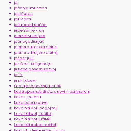
ja
jačanje imuniteta
jasličarac
jasličarci
je li porod počeo
jede samo kruh
jede tri vrste jela
jednogodišnjak
jednoroditeljska obitelj
jednoroditeljske obitelji
jesper juul
jezična inteligencija
jezično govorni razvoj
jezik
jezik ljubavi
kad djeca počinju pričati
kada upoznati dijete s novim partnerom
kaka u pelenu
kako beba spava
kako biti bolji odgojitelj
kako biti bolji roditelj
kako biti bolji učitelj
kako biti dobar roditelj
kako da dijete jede zdravo