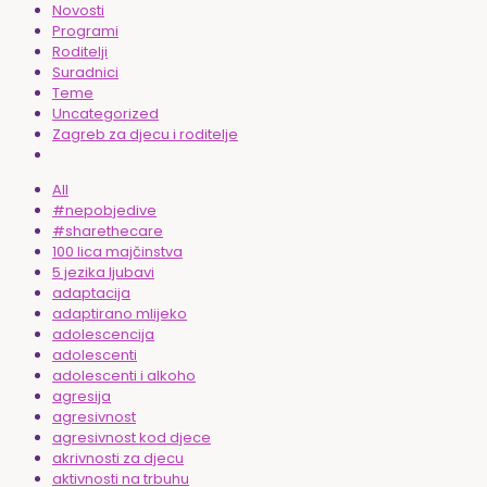
Novosti
Programi
Roditelji
Suradnici
Teme
Uncategorized
Zagreb za djecu i roditelje
All
#nepobjedive
#sharethecare
100 lica majčinstva
5 jezika ljubavi
adaptacija
adaptirano mlijeko
adolescencija
adolescenti
adolescenti i alkoho
agresija
agresivnost
agresivnost kod djece
akrivnosti za djecu
aktivnosti na trbuhu