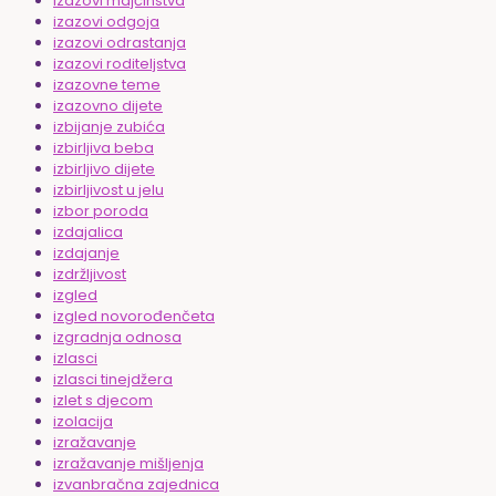
izazovi majčinstva
izazovi odgoja
izazovi odrastanja
izazovi roditeljstva
izazovne teme
izazovno dijete
izbijanje zubića
izbirljiva beba
izbirljivo dijete
izbirljivost u jelu
izbor poroda
izdajalica
izdajanje
izdržljivost
izgled
izgled novorođenčeta
izgradnja odnosa
izlasci
izlasci tinejdžera
izlet s djecom
izolacija
izražavanje
izražavanje mišljenja
izvanbračna zajednica