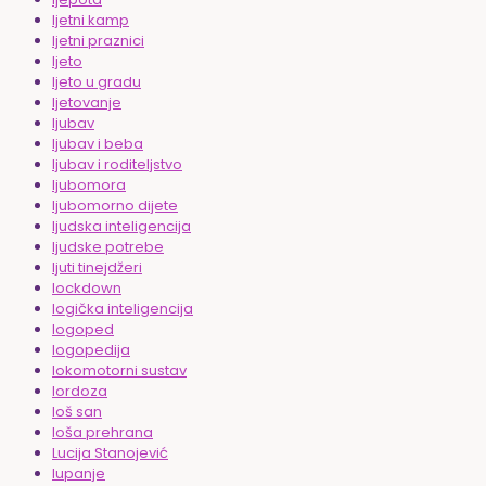
ljetni kamp
ljetni praznici
ljeto
ljeto u gradu
ljetovanje
ljubav
ljubav i beba
ljubav i roditeljstvo
ljubomora
ljubomorno dijete
ljudska inteligencija
ljudske potrebe
ljuti tinejdžeri
lockdown
logička inteligencija
logoped
logopedija
lokomotorni sustav
lordoza
loš san
loša prehrana
Lucija Stanojević
lupanje