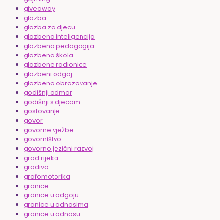
giveaway
glazba
glazba za djecu
glazbena inteligencija
glazbena pedagogija
glazbena škola
glazbene radionice
glazbeni odgoj
glazbeno obrazovanje
godišnji odmor
godišnji s djecom
gostovanje
govor
govorne vježbe
govorništvo
govorno jezični razvoj
grad rijeka
gradivo
grafomotorika
granice
granice u odgoju
granice u odnosima
granice u odnosu