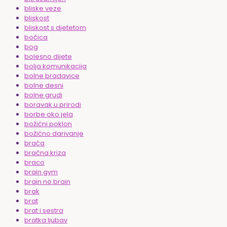
bliske veze
bliskost
bliskost s djetetom
bočica
bog
bolesno dijete
bolja komunikacija
bolne bradavice
bolne desni
bolne grudi
boravak u prirodi
borbe oko jela
božićni poklon
božićno darivanje
braća
bračna kriza
braco
brain gym
brain no brain
brak
brat
brat i sestra
bratka ljubav