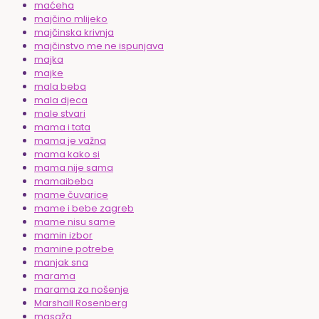
maćeha
majčino mlijeko
majčinska krivnja
majčinstvo me ne ispunjava
majka
majke
mala beba
mala djeca
male stvari
mama i tata
mama je važna
mama kako si
mama nije sama
mamaibeba
mame čuvarice
mame i bebe zagreb
mame nisu same
mamin izbor
mamine potrebe
manjak sna
marama
marama za nošenje
Marshall Rosenberg
masaža