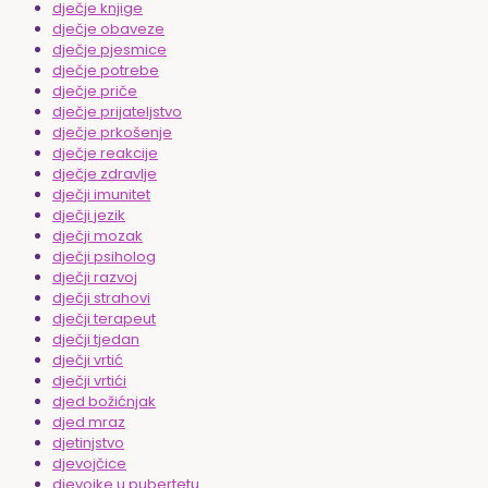
dječje knjige
dječje obaveze
dječje pjesmice
dječje potrebe
dječje priče
dječje prijateljstvo
dječje prkošenje
dječje reakcije
dječje zdravlje
dječji imunitet
dječji jezik
dječji mozak
dječji psiholog
dječji razvoj
dječji strahovi
dječji terapeut
dječji tjedan
dječji vrtić
dječji vrtići
djed božićnjak
djed mraz
djetinjstvo
djevojčice
djevojke u pubertetu