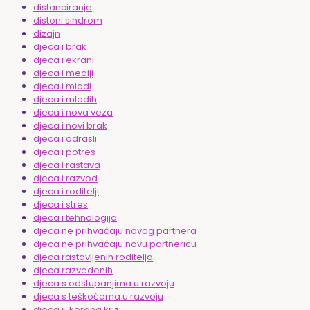
distanciranje
distoni sindrom
dizajn
djeca i brak
djeca i ekrani
djeca i mediji
djeca i mladi
djeca i mladih
djeca i nova veza
djeca i novi brak
djeca i odrasli
djeca i potres
djeca i rastava
djeca i razvod
djeca i roditelji
djeca i stres
djeca i tehnologija
djeca ne prihvaćaju novog partnera
djeca ne prihvaćaju novu partnericu
djeca rastavljenih roditelja
djeca razvedenih
djeca s odstupanjima u razvoju
djeca s teškoćama u razvoju
djeca u korona krizi