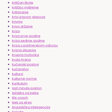
kritičari škole
kritičko mišljenje
kritiziranje
krivi izgovor glasova
krivnja
krivo držanje
kriza
kriza prve godine
kriza sedme godine
kriza u partnerskom odnosu
krizna situacija
krupna motorika
kruta hrana
kućanski poslovi
kućanstvo
kultura
kulturne norme
kurikulum
last minute poklon
ležaljka za bebe
life coach
lijek za stres
lingvistička inteligencija
ljepota