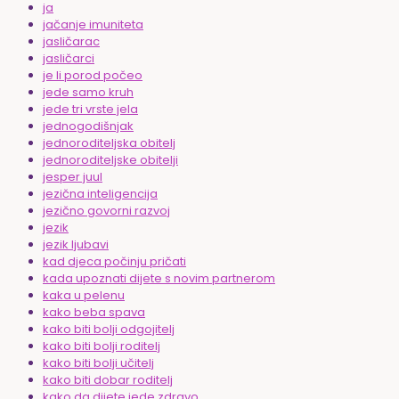
ja
jačanje imuniteta
jasličarac
jasličarci
je li porod počeo
jede samo kruh
jede tri vrste jela
jednogodišnjak
jednoroditeljska obitelj
jednoroditeljske obitelji
jesper juul
jezična inteligencija
jezično govorni razvoj
jezik
jezik ljubavi
kad djeca počinju pričati
kada upoznati dijete s novim partnerom
kaka u pelenu
kako beba spava
kako biti bolji odgojitelj
kako biti bolji roditelj
kako biti bolji učitelj
kako biti dobar roditelj
kako da dijete jede zdravo