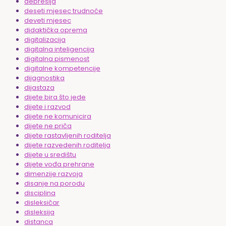
depresija
deseti mjesec trudnoće
deveti mjesec
didaktička oprema
digitalizacija
digitalna inteligencija
digitalna pismenost
digitalne kompetencije
dijagnostika
dijastaza
dijete bira što jede
dijete i razvod
dijete ne komunicira
dijete ne priča
dijete rastavljenih roditelja
dijete razvedenih roditelja
dijete u središtu
dijete vođa prehrane
dimenzije razvoja
disanje na porodu
disciplina
disleksičar
disleksija
distanca