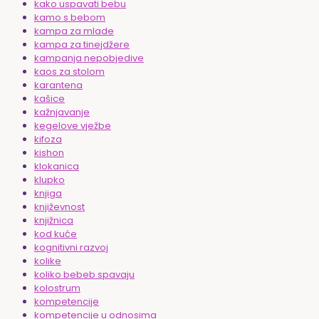
kako uspavati bebu
kamo s bebom
kampa za mlade
kampa za tinejdžere
kampanja nepobjedive
kaos za stolom
karantena
kašice
kažnjavanje
kegelove vježbe
kifoza
kishon
klokanica
klupko
knjiga
književnost
knjižnica
kod kuće
kognitivni razvoj
kolike
koliko bebeb spavaju
kolostrum
kompetencije
kompetencije u odnosima