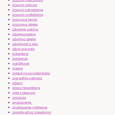
izazovi majčinstva
izazovi odgoja
izazovi odrastanja
izazovi roditeljstva
izazovne teme
izazovno dijete
izbijanje zubića
izbirljiva beba
izbirljivo dijete
izbirljivost u jelu
izbor poroda
izdajalica
izdajanje
izdržljivost
izgled
izgled novorođenčeta
izgradnja odnosa
izlasci
izlasci tinejdžera
izlet s djecom
izolacija
izražavanje
izražavanje mišljenja
izvanbračna zajednica