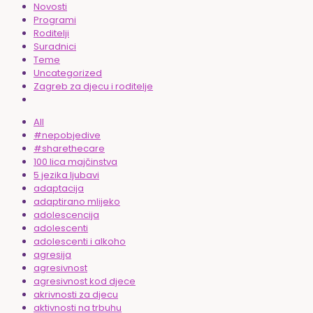
Novosti
Programi
Roditelji
Suradnici
Teme
Uncategorized
Zagreb za djecu i roditelje
All
#nepobjedive
#sharethecare
100 lica majčinstva
5 jezika ljubavi
adaptacija
adaptirano mlijeko
adolescencija
adolescenti
adolescenti i alkoho
agresija
agresivnost
agresivnost kod djece
akrivnosti za djecu
aktivnosti na trbuhu