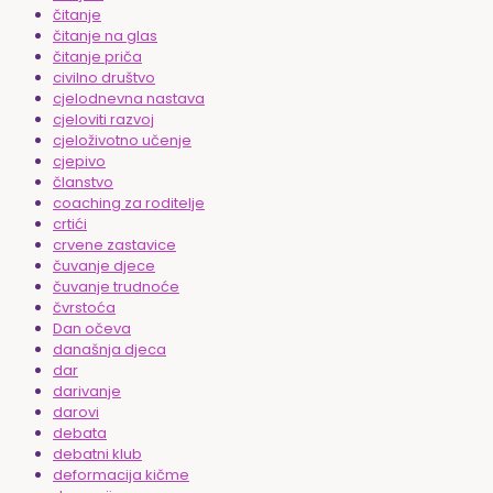
čitanje
čitanje na glas
čitanje priča
civilno društvo
cjelodnevna nastava
cjeloviti razvoj
cjeloživotno učenje
cjepivo
članstvo
coaching za roditelje
crtići
crvene zastavice
čuvanje djece
čuvanje trudnoće
čvrstoća
Dan očeva
današnja djeca
dar
darivanje
darovi
debata
debatni klub
deformacija kičme