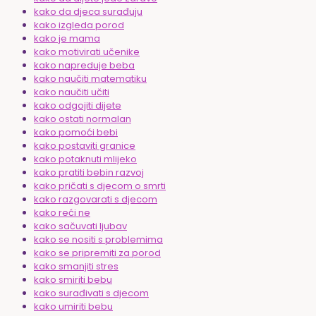
kako da djeca surađuju
kako izgleda porod
kako je mama
kako motivirati učenike
kako napreduje beba
kako naučiti matematiku
kako naučiti učiti
kako odgojiti dijete
kako ostati normalan
kako pomoći bebi
kako postaviti granice
kako potaknuti mlijeko
kako pratiti bebin razvoj
kako pričati s djecom o smrti
kako razgovarati s djecom
kako reći ne
kako sačuvati ljubav
kako se nositi s problemima
kako se pripremiti za porod
kako smanjiti stres
kako smiriti bebu
kako surađivati s djecom
kako umiriti bebu