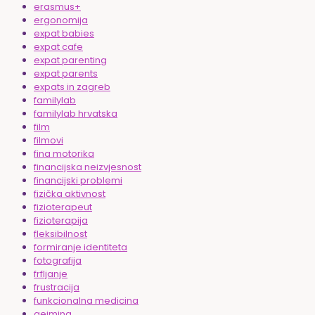
erasmus+
ergonomija
expat babies
expat cafe
expat parenting
expat parents
expats in zagreb
familylab
familylab hrvatska
film
filmovi
fina motorika
financijska neizvjesnost
financijski problemi
fizička aktivnost
fizioterapeut
fizioterapija
fleksibilnost
formiranje identiteta
fotografija
frfljanje
frustracija
funkcionalna medicina
gejming