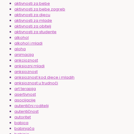
aktivnosti za bebe
aktivnosti za bebe zagreb
aktivnosti za djecu
aktivnosti za mlade
aktivnosti za obitelj
aktivnosti za studente
alkohol
alkohol i mladi
aloha
animacija
ankcioznost
anksiozni mladi
anksioznost
anksioznost kod djece i mladih
anksioznost u trudnoći
art terapija
asertivnost
asocijacije
autentični roditelji
autentičnost
autoritet
babica
babinjača