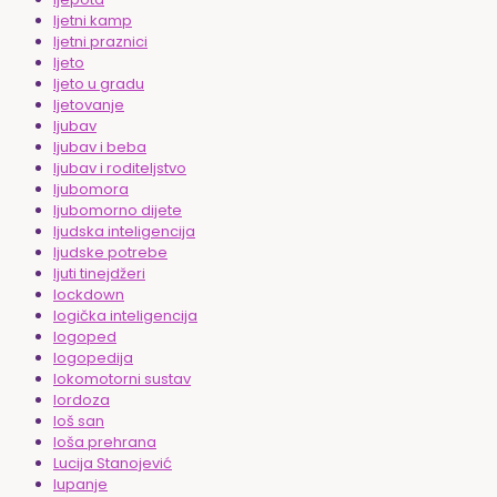
ljetni kamp
ljetni praznici
ljeto
ljeto u gradu
ljetovanje
ljubav
ljubav i beba
ljubav i roditeljstvo
ljubomora
ljubomorno dijete
ljudska inteligencija
ljudske potrebe
ljuti tinejdžeri
lockdown
logička inteligencija
logoped
logopedija
lokomotorni sustav
lordoza
loš san
loša prehrana
Lucija Stanojević
lupanje