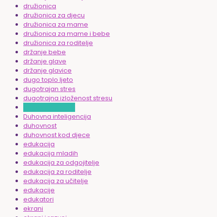
družionica
družionica za djecu
družionica za mame
družionica za mame i bebe
družionica za roditelje
držanje bebe
držanje glave
držanje glavice
dugo toplo ljeto
dugotrajan stres
dugotrajna izloženost stresu
dugotrajna kriza
Duhovna inteligencija
duhovnost
duhovnost kod djece
edukacija
edukacija mladih
edukacija za odgojitelje
edukacija za roditelje
edukacija za učitelje
edukacije
edukatori
ekrani