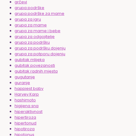
grčevi
grupa podrške
grupa podrške za mame
grupa za igru
grupa za mame
grupa za mame i bebe
grupa za odgojitelje
grupa za podršku
grupa za podršku dojenju
grupa za potporu dojenju
gubitak mlijeka
gubitak povezanosti
gubitak radnih mjesta
gugutanje
guranje
happiest baby
Harvey Karp
hashimoto
higijena sna
hiperaktivnost
hipertiroza
hipertonud
hipotiroza
hipotonus