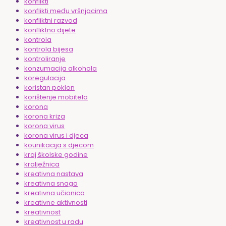
konflikti
konflikti među vršnjacima
konfliktni razvod
konfliktno dijete
kontrola
kontrola bijesa
kontroliranje
konzumacija alkohola
koregulacija
koristan poklon
korištenje mobitela
korona
korona kriza
korona virus
korona virus i djeca
kounikacija s djecom
kraj školske godine
kralježnica
kreativna nastava
kreativna snaga
kreativna učionica
kreativne aktivnosti
kreativnost
kreativnost u radu