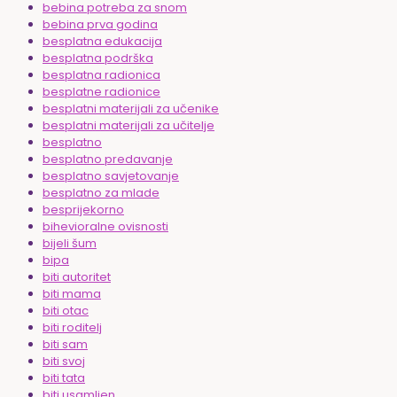
bebina potreba za snom
bebina prva godina
besplatna edukacija
besplatna podrška
besplatna radionica
besplatne radionice
besplatni materijali za učenike
besplatni materijali za učitelje
besplatno
besplatno predavanje
besplatno savjetovanje
besplatno za mlade
besprijekorno
bihevioralne ovisnosti
bijeli šum
bipa
biti autoritet
biti mama
biti otac
biti roditelj
biti sam
biti svoj
biti tata
biti usamljen