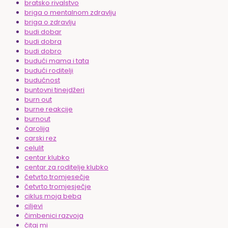
bratsko rivalstvo
briga o mentalnom zdravlju
briga o zdravlju
budi dobar
budi dobra
budi dobro
budući mama i tata
budući roditelji
budućnost
buntovni tinejdžeri
burn out
burne reakcije
burnout
čarolija
carski rez
celulit
centar klubko
centar za roditelje klubko
četvrto tromjesečje
četvrto tromjesječje
ciklus moja beba
ciljevi
čimbenici razvoja
čitaj mi