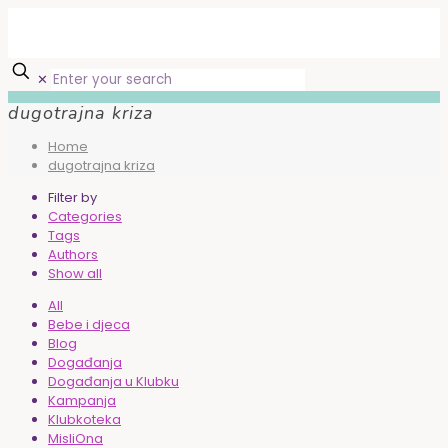
✕
dugotrajna kriza
Home
dugotrajna kriza
Filter by
Categories
Tags
Authors
Show all
All
Bebe i djeca
Blog
Događanja
Događanja u Klubku
Kampanja
Klubkoteka
MisliOna