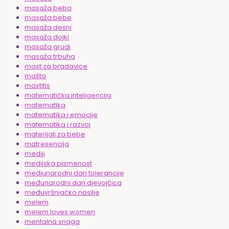
masaža beba
masaža bebe
masaža desni
masaža dojki
masaža grudi
masaža trbuha
mast za bradavice
mašta
mastitis
matematička inteligencija
matematika
matematika i emocije
matematika i razvoj
materijali za bebe
matresencija
mediji
medijska pismenost
medjunarodni dan tolerancije
međunarodni dan djevojčica
međuvršnjačko nasilje
melem
melem loves women
mentalna snaga