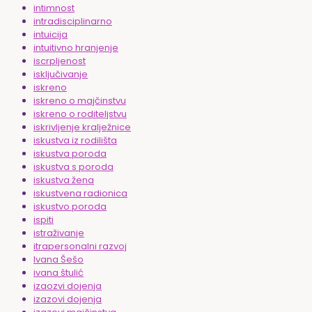
intimnost
intradisciplinarno
intuicija
intuitivno hranjenje
iscrpljenost
isključivanje
iskreno
iskreno o majčinstvu
iskreno o roditeljstvu
iskrivljenje kralježnice
iskustva iz rodilišta
iskustva poroda
iskustva s poroda
iskustva žena
iskustvena radionica
iskustvo poroda
ispiti
istraživanje
itrapersonalni razvoj
Ivana Šešo
ivana štulić
izaozvi dojenja
izazovi dojenja