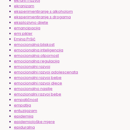
ekrani i razvoj
ekranizam
eksperimentiranje s alkoholom
eksperimentiranje s drogama
eksplozivno dijete
emancipacija
emi pikler
Emina Pršić
emocionalna bliskost
emocionalna inteligencija
emocionalna otpornost
emocionalna regulacija
emocionalni razvoj
emocionalni razvoj adolescenata
emocionalni razvoj bebe
emocionalni razvoj djece
emocionalno nasilje
emozionalni razvoj bebe
empatičnost
empatija
entuzijazam
epidemija
epidemiološke mjere
epiduralna