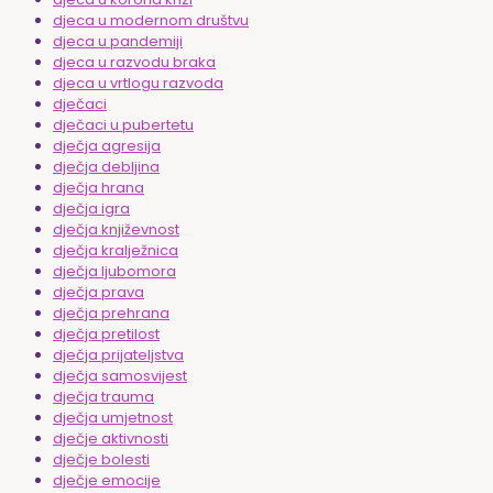
djeca u modernom društvu
djeca u pandemiji
djeca u razvodu braka
djeca u vrtlogu razvoda
dječaci
dječaci u pubertetu
dječja agresija
dječja debljina
dječja hrana
dječja igra
dječja književnost
dječja kralježnica
dječja ljubomora
dječja prava
dječja prehrana
dječja pretilost
dječja prijateljstva
dječja samosvijest
dječja trauma
dječja umjetnost
dječje aktivnosti
dječje bolesti
dječje emocije