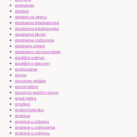
giveaway
glazba
glazba za djecu
glazbena inteligencija
glazbena pedagogija
glazbena škola
glazbene radionice
glazbeni odgoj
glazbeno obrazovanje
godišnji odmor
godišnji s djecom
gostovanje
govor
govorne vježbe
govorništvo
govorno jezični razvoj
grad rijeka
gradivo
grafomotorika
granice
granice u odgoju
granice u odnosima
granice u odnosu