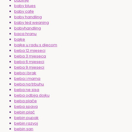
babinje
baby blues
baby cafe
baby handling
baby led weaning
babyhandling
baca hranu
bajke
bajke u radu s djecom
beba 12 mjeseci
beba 3 mjeseca
beba 6 mjeseci
beba 9 mjeseci
beba i brak
beba i mama
beba na trbuhu
beba ne sisa
beba odbija dojku
beba plače
beba spava
bebin plač
bebin pupak
bebin razvoj
bebin san