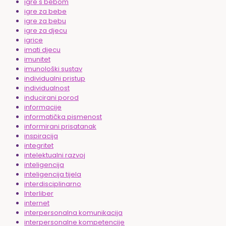
igre s bebom
igre za bebe
igre za bebu
igre za djecu
igrice
imati djecu
imunitet
imunološki sustav
individualni pristup
individualnost
inducirani porod
informacije
informatička pismenost
informirani prisatanak
inspiracija
integritet
intelektualni razvoj
inteligencija
inteligencija tijela
interdisciplinarno
Interliber
internet
interpersonalna komunikacija
interpersonalne kompetencije