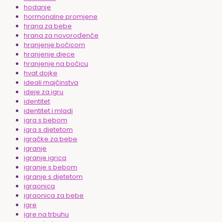
hodanje
hormonalne promjene
hrana za bebe
hrana za novorođenče
hranjenje bočicom
hranjenje djece
hranjenje na bočicu
hvat dojke
ideali majčinstva
ideje za igru
identitet
identitet i mladi
igra s bebom
igra s djetetom
igračke za bebe
igranje
igranje igrica
igranje s bebom
igranje s djetetom
igraonica
igraonica za bebe
igre
igre na trbuhu