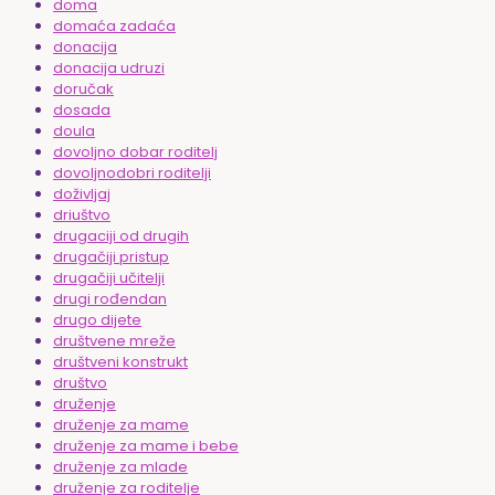
doma
domaća zadaća
donacija
donacija udruzi
doručak
dosada
doula
dovoljno dobar roditelj
dovoljnodobri roditelji
doživljaj
driuštvo
drugaciji od drugih
drugačiji pristup
drugačiji učitelji
drugi rođendan
drugo dijete
društvene mreže
društveni konstrukt
društvo
druženje
druženje za mame
druženje za mame i bebe
druženje za mlade
druženje za roditelje