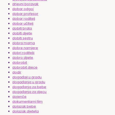
dnevni boravak
dobar odgoj
dobar profesor
dobar roditelj
dobar učitelj
dobiti brata
dobiti dijete
dobiti sestru
dobra mama
dobre namjere
dobri roditelji
dobro dijete
dobrobit
dobrobit djece
dodir
događaji u gradu
događanja u gradu
događanja za bebe
događanja za djecu
dojenče
dokumentarni film
dolazak bebe
dolazak djeteta