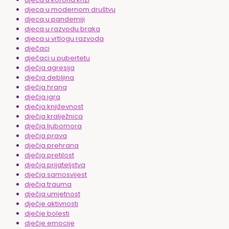
djeca u modernom društvu
djeca u pandemiji
djeca u razvodu braka
djeca u vrtlogu razvoda
dječaci
dječaci u pubertetu
dječja agresija
dječja debljina
dječja hrana
dječja igra
dječja književnost
dječja kralježnica
dječja ljubomora
dječja prava
dječja prehrana
dječja pretilost
dječja prijateljstva
dječja samosvijest
dječja trauma
dječja umjetnost
dječje aktivnosti
dječje bolesti
dječje emocije