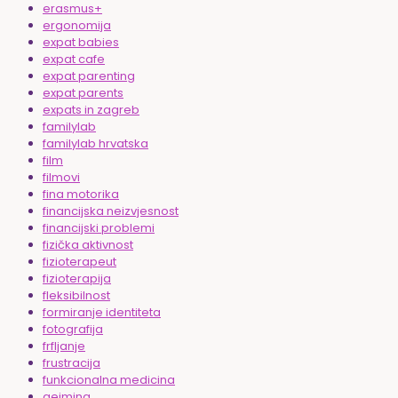
erasmus+
ergonomija
expat babies
expat cafe
expat parenting
expat parents
expats in zagreb
familylab
familylab hrvatska
film
filmovi
fina motorika
financijska neizvjesnost
financijski problemi
fizička aktivnost
fizioterapeut
fizioterapija
fleksibilnost
formiranje identiteta
fotografija
frfljanje
frustracija
funkcionalna medicina
gejming