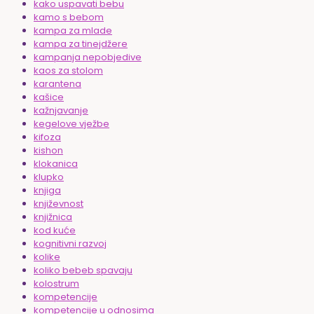
kako uspavati bebu
kamo s bebom
kampa za mlade
kampa za tinejdžere
kampanja nepobjedive
kaos za stolom
karantena
kašice
kažnjavanje
kegelove vježbe
kifoza
kishon
klokanica
klupko
knjiga
književnost
knjižnica
kod kuće
kognitivni razvoj
kolike
koliko bebeb spavaju
kolostrum
kompetencije
kompetencije u odnosima