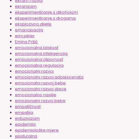
ekrani i razvoj
ekranizam
eksperimentiranje s alkoholom
eksperimentiranje s drogama
eksplozivno dijete
emancipacija
emi pikler
Emina Pršić
emocionalna bliskost
emocionalna inteligencija
emocionalna otpornost
emocionalna regulacija
emocionalni razvoj
emocionalni razvoj adolescenata
emocionalni razvoj bebe
emocionalni razvoj djece
emocionalno nasilje
emozionalni razvoj bebe
empatičnost
empatija
entuzijazam
epidemija
epidemiološke mjere
epiduralna