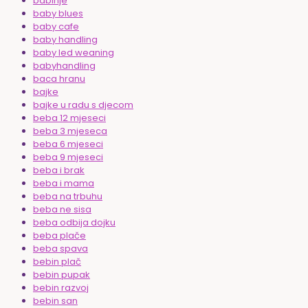
babinje
baby blues
baby cafe
baby handling
baby led weaning
babyhandling
baca hranu
bajke
bajke u radu s djecom
beba 12 mjeseci
beba 3 mjeseca
beba 6 mjeseci
beba 9 mjeseci
beba i brak
beba i mama
beba na trbuhu
beba ne sisa
beba odbija dojku
beba plače
beba spava
bebin plač
bebin pupak
bebin razvoj
bebin san