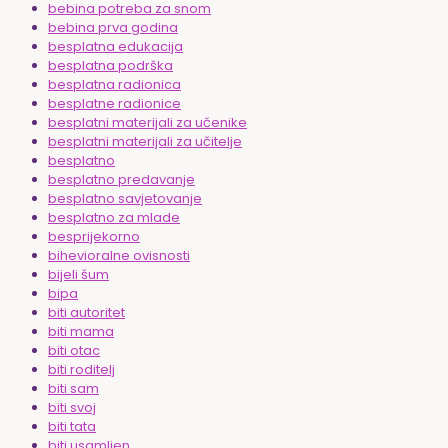
bebina potreba za snom
bebina prva godina
besplatna edukacija
besplatna podrška
besplatna radionica
besplatne radionice
besplatni materijali za učenike
besplatni materijali za učitelje
besplatno
besplatno predavanje
besplatno savjetovanje
besplatno za mlade
besprijekorno
bihevioralne ovisnosti
bijeli šum
bipa
biti autoritet
biti mama
biti otac
biti roditelj
biti sam
biti svoj
biti tata
biti usamljen