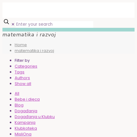
✕
matematika i razvoj
Home
matematika i razvoj
Filter by
Categories
Tags
Authors
Show all
All
Bebe i djeca
Blog
Događanja
Događanja u Klubku
Kampanja
Klubkoteka
MisliOna