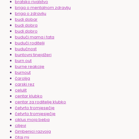
bratsko rivalstvo
briga o mentalnom zdravlju
briga o zdravlju
budi dobar
budi dobra
budi dobro
budući mama i tata
budući roditelji
budućnost
buntovni tinejdžeri
burn out
burne reakcije
burnout
čarolija
carski rez
celulit
centar klubko
centar za roditelje klubko
četvrto tromjesečje
četvrto tromjesječje
ciklus moja beba
ciljevi
čimbenici razvoja
čitaj mi