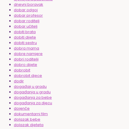
dnevni boravak
dobar odgoj
dobar profesor
dobar roditelj
dobar učitelj
dobiti brata
dobiti dijete
dobiti sestru
dobra mama
dobre namjere
dobri roditelji
dobro dijete
dobrobit
dobrobit djece
dodir
događaji u gradu
događanja u gradu
događanja za bebe
događanja za djecu
dojenče
dokumentarni film
dolazak bebe
dolazak djeteta