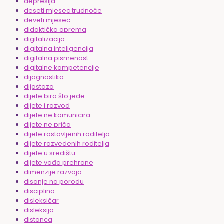
depresija
deseti mjesec trudnoće
deveti mjesec
didaktička oprema
digitalizacija
digitalna inteligencija
digitalna pismenost
digitalne kompetencije
dijagnostika
dijastaza
dijete bira što jede
dijete i razvod
dijete ne komunicira
dijete ne priča
dijete rastavljenih roditelja
dijete razvedenih roditelja
dijete u središtu
dijete vođa prehrane
dimenzije razvoja
disanje na porodu
disciplina
disleksičar
disleksija
distanca