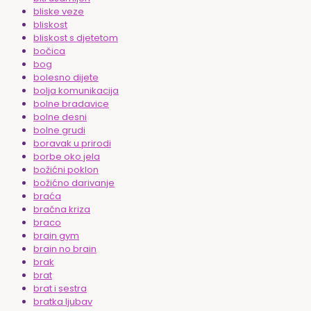
bliske veze
bliskost
bliskost s djetetom
bočica
bog
bolesno dijete
bolja komunikacija
bolne bradavice
bolne desni
bolne grudi
boravak u prirodi
borbe oko jela
božićni poklon
božićno darivanje
braća
bračna kriza
braco
brain gym
brain no brain
brak
brat
brat i sestra
bratka ljubav