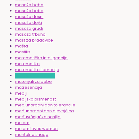
masaža beba
masaža bebe
masaža desni
masaža dojki
masaža grudi
masaža trbuha
mast za bradavice
mašta
mastitis
matematička inteligencija
matematika
matematika i emocije
matematika i razvoj
materijali za bebe
matresencija
mediji
medijska pismenost
medjunarodni dan tolerancije
međunarodni dan djevojčica
međuvršnjačko nasilje
melem
melem loves women
mentalna snaga