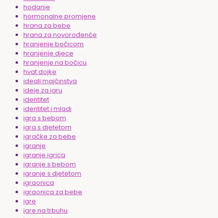
hodanje
hormonalne promjene
hrana za bebe
hrana za novorođenče
hranjenje bočicom
hranjenje djece
hranjenje na bočicu
hvat dojke
ideali majčinstva
ideje za igru
identitet
identitet i mladi
igra s bebom
igra s djetetom
igračke za bebe
igranje
igranje igrica
igranje s bebom
igranje s djetetom
igraonica
igraonica za bebe
igre
igre na trbuhu