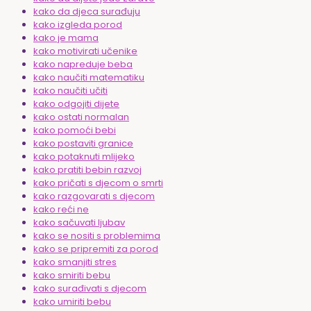
kako da djeca surađuju
kako izgleda porod
kako je mama
kako motivirati učenike
kako napreduje beba
kako naučiti matematiku
kako naučiti učiti
kako odgojiti dijete
kako ostati normalan
kako pomoći bebi
kako postaviti granice
kako potaknuti mlijeko
kako pratiti bebin razvoj
kako pričati s djecom o smrti
kako razgovarati s djecom
kako reći ne
kako sačuvati ljubav
kako se nositi s problemima
kako se pripremiti za porod
kako smanjiti stres
kako smiriti bebu
kako surađivati s djecom
kako umiriti bebu