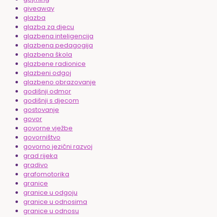
giveaway
glazba
glazba za djecu
glazbena inteligencija
glazbena pedagogija
glazbena škola
glazbene radionice
glazbeni odgoj
glazbeno obrazovanje
godišnji odmor
godišnji s djecom
gostovanje
govor
govorne vježbe
govorništvo
govorno jezični razvoj
grad rijeka
gradivo
grafomotorika
granice
granice u odgoju
granice u odnosima
granice u odnosu