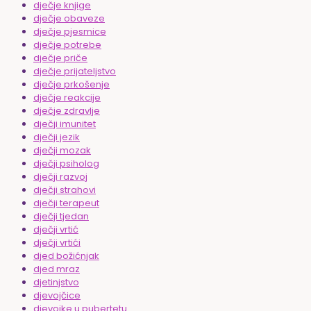
dječje knjige
dječje obaveze
dječje pjesmice
dječje potrebe
dječje priče
dječje prijateljstvo
dječje prkošenje
dječje reakcije
dječje zdravlje
dječji imunitet
dječji jezik
dječji mozak
dječji psiholog
dječji razvoj
dječji strahovi
dječji terapeut
dječji tjedan
dječji vrtić
dječji vrtići
djed božićnjak
djed mraz
djetinjstvo
djevojčice
djevojke u pubertetu