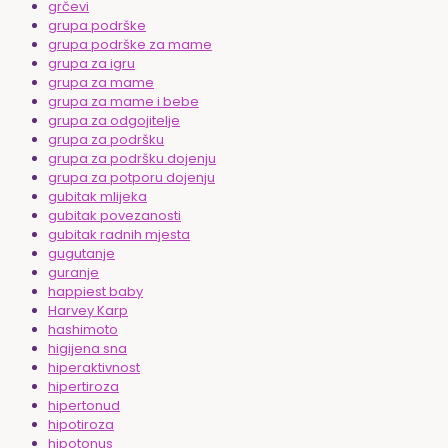
grčevi
grupa podrške
grupa podrške za mame
grupa za igru
grupa za mame
grupa za mame i bebe
grupa za odgojitelje
grupa za podršku
grupa za podršku dojenju
grupa za potporu dojenju
gubitak mlijeka
gubitak povezanosti
gubitak radnih mjesta
gugutanje
guranje
happiest baby
Harvey Karp
hashimoto
higijena sna
hiperaktivnost
hipertiroza
hipertonud
hipotiroza
hipotonus