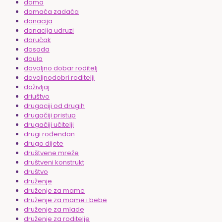
doma
domaća zadaća
donacija
donacija udruzi
doručak
dosada
doula
dovoljno dobar roditelj
dovoljnodobri roditelji
doživljaj
driuštvo
drugaciji od drugih
drugačiji pristup
drugačiji učitelji
drugi rođendan
drugo dijete
društvene mreže
društveni konstrukt
društvo
druženje
druženje za mame
druženje za mame i bebe
druženje za mlade
druženje za roditelje