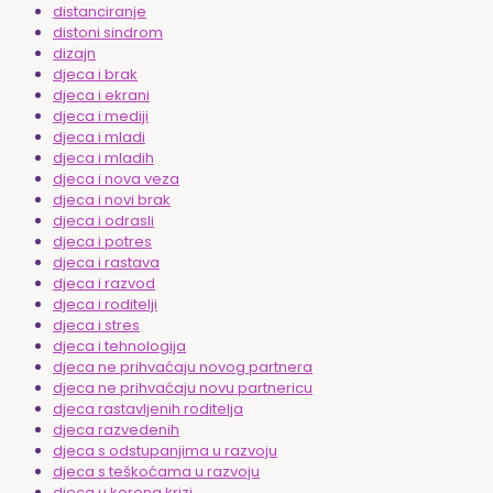
distanciranje
distoni sindrom
dizajn
djeca i brak
djeca i ekrani
djeca i mediji
djeca i mladi
djeca i mladih
djeca i nova veza
djeca i novi brak
djeca i odrasli
djeca i potres
djeca i rastava
djeca i razvod
djeca i roditelji
djeca i stres
djeca i tehnologija
djeca ne prihvaćaju novog partnera
djeca ne prihvaćaju novu partnericu
djeca rastavljenih roditelja
djeca razvedenih
djeca s odstupanjima u razvoju
djeca s teškoćama u razvoju
djeca u korona krizi