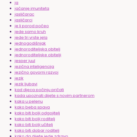
ja
jačanje imuniteta
jasličarac
jasličarci
je li porod počeo
jede samo kruh
jede tri vrste jela
jednogodišnjak
jednoroditeljska obitelj
jednoroditeljske obitelji
jesper juul
jezična inteligencija
jezično govorni razvoj
jezik
jezik ljubavi
kad djeca počinju pričati
kada upoznati dijete s novim partnerom
kaka u pelenu
kako beba spava
kako biti bolji odgojitelj
kako biti bolji roditelj
kako biti bolji učitelj
kako biti dobar roditelj
kako da dijete jede zdravo