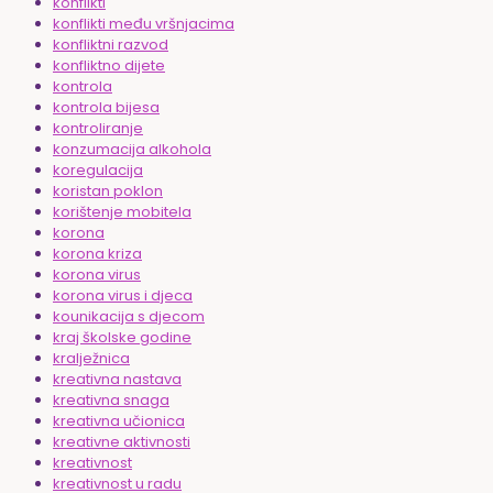
konflikti
konflikti među vršnjacima
konfliktni razvod
konfliktno dijete
kontrola
kontrola bijesa
kontroliranje
konzumacija alkohola
koregulacija
koristan poklon
korištenje mobitela
korona
korona kriza
korona virus
korona virus i djeca
kounikacija s djecom
kraj školske godine
kralježnica
kreativna nastava
kreativna snaga
kreativna učionica
kreativne aktivnosti
kreativnost
kreativnost u radu