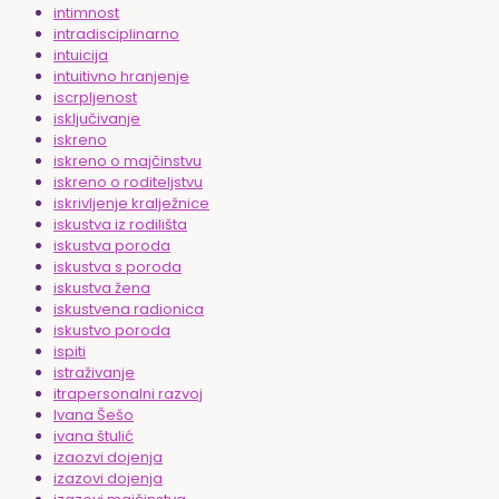
intimnost
intradisciplinarno
intuicija
intuitivno hranjenje
iscrpljenost
isključivanje
iskreno
iskreno o majčinstvu
iskreno o roditeljstvu
iskrivljenje kralježnice
iskustva iz rodilišta
iskustva poroda
iskustva s poroda
iskustva žena
iskustvena radionica
iskustvo poroda
ispiti
istraživanje
itrapersonalni razvoj
Ivana Šešo
ivana štulić
izaozvi dojenja
izazovi dojenja