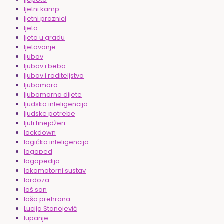
ljetni kamp
ljetni praznici
ljeto
ljeto u gradu
ljetovanje
ljubav
ljubav i beba
ljubav i roditeljstvo
ljubomora
ljubomorno dijete
ljudska inteligencija
ljudske potrebe
ljuti tinejdžeri
lockdown
logička inteligencija
logoped
logopedija
lokomotorni sustav
lordoza
loš san
loša prehrana
Lucija Stanojević
lupanje