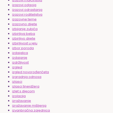
izazovi majčinstva
izazovi odgoja
izazovi odrastanja
izazovi roditeljstva
izazovne teme
izazovno dijete
izbijanje zubića
izbirljiva beba
izbirljivo dijete
izbirljivost u jelu
izbor poroda
izdajalica
izdajanje
izdržljivost
izgled
izgled novorođenčeta
izgradnja odnosa
izlasci
izlasci tinejdžera
izlet s djecom
izolacija
izražavanje
izražavanje mišljenja
izvanbračna zajednica