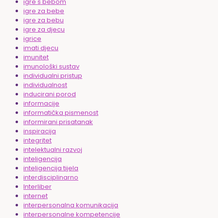
igre s bebom
igre za bebe
igre za bebu
igre za djecu
igrice
imati djecu
imunitet
imunološki sustav
individualni pristup
individualnost
inducirani porod
informacije
informatička pismenost
informirani prisatanak
inspiracija
integritet
intelektualni razvoj
inteligencija
inteligencija tijela
interdisciplinarno
Interliber
internet
interpersonalna komunikacija
interpersonalne kompetencije