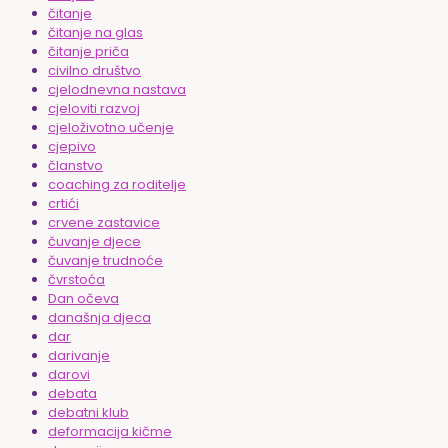
čitanje
čitanje na glas
čitanje priča
civilno društvo
cjelodnevna nastava
cjeloviti razvoj
cjeloživotno učenje
cjepivo
članstvo
coaching za roditelje
crtići
crvene zastavice
čuvanje djece
čuvanje trudnoće
čvrstoća
Dan očeva
današnja djeca
dar
darivanje
darovi
debata
debatni klub
deformacija kičme