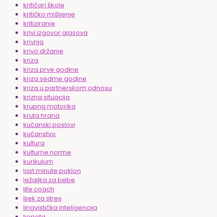
kritičari škole
kritičko mišljenje
kritiziranje
krivi izgovor glasova
krivnja
krivo držanje
kriza
kriza prve godine
kriza sedme godine
kriza u partnerskom odnosu
krizna situacija
krupna motorika
kruta hrana
kućanski poslovi
kućanstvo
kultura
kulturne norme
kurikulum
last minute poklon
ležaljka za bebe
life coach
lijek za stres
lingvistička inteligencija
ljepota