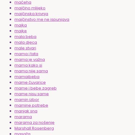
maćeha
majčino mlijeko
majčinska krivnja
majčinstvo me ne ispunjava
majka
majke
mala beba
mala djeca
male stvari
mama i tata
mama je važna
mama kako si
mama nije sama
mamaibeba
mame čuvarice
mame i bebe zagreb
mame nisu same
mamin izbor
mamine potrebe
manjak sna
marama
marama za nošenje
Marshall Rosenberg
masaža