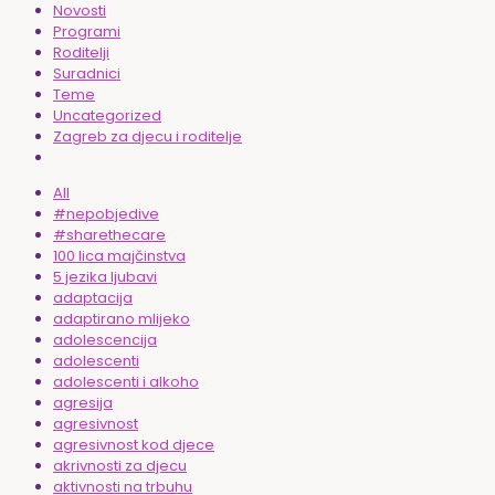
Novosti
Programi
Roditelji
Suradnici
Teme
Uncategorized
Zagreb za djecu i roditelje
All
#nepobjedive
#sharethecare
100 lica majčinstva
5 jezika ljubavi
adaptacija
adaptirano mlijeko
adolescencija
adolescenti
adolescenti i alkoho
agresija
agresivnost
agresivnost kod djece
akrivnosti za djecu
aktivnosti na trbuhu