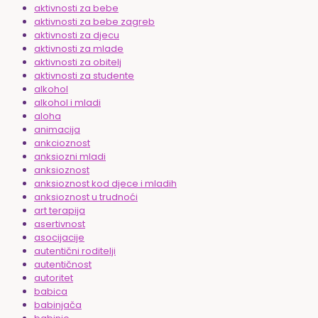
aktivnosti za bebe
aktivnosti za bebe zagreb
aktivnosti za djecu
aktivnosti za mlade
aktivnosti za obitelj
aktivnosti za studente
alkohol
alkohol i mladi
aloha
animacija
ankcioznost
anksiozni mladi
anksioznost
anksioznost kod djece i mladih
anksioznost u trudnoći
art terapija
asertivnost
asocijacije
autentični roditelji
autentičnost
autoritet
babica
babinjača