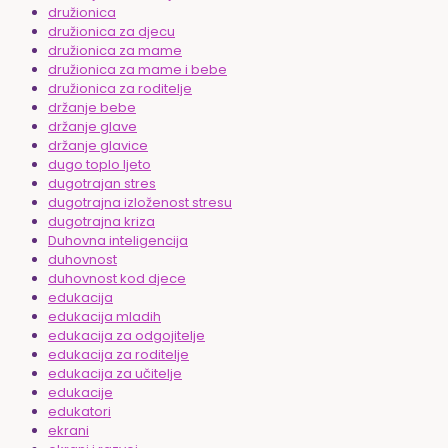
družionica
družionica za djecu
družionica za mame
družionica za mame i bebe
družionica za roditelje
držanje bebe
držanje glave
držanje glavice
dugo toplo ljeto
dugotrajan stres
dugotrajna izloženost stresu
dugotrajna kriza
Duhovna inteligencija
duhovnost
duhovnost kod djece
edukacija
edukacija mladih
edukacija za odgojitelje
edukacija za roditelje
edukacija za učitelje
edukacije
edukatori
ekrani