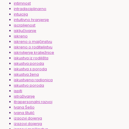
intimnost
intradisciplinarno
intuicija
intuitivno hranjenje
iscrpljenost
isključivanje
iskreno
iskreno o majčinstvu
iskreno o roditeljstvu
iskrivljenje kralježnice
iskustva iz rodilišta
iskustva poroda
iskustva s poroda
iskustva žena
iskustvena radionica
iskustvo poroda
ispiti
istraživanje
itrapersonalni razvoj
Ivana Šešo
ivana štulić
izaozvi dojenja
izazovi dojenja