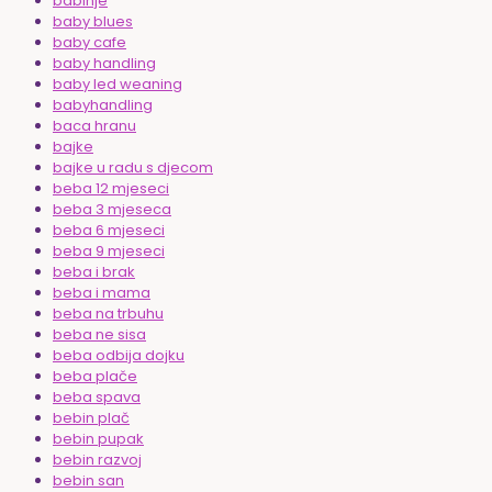
babinje
baby blues
baby cafe
baby handling
baby led weaning
babyhandling
baca hranu
bajke
bajke u radu s djecom
beba 12 mjeseci
beba 3 mjeseca
beba 6 mjeseci
beba 9 mjeseci
beba i brak
beba i mama
beba na trbuhu
beba ne sisa
beba odbija dojku
beba plače
beba spava
bebin plač
bebin pupak
bebin razvoj
bebin san