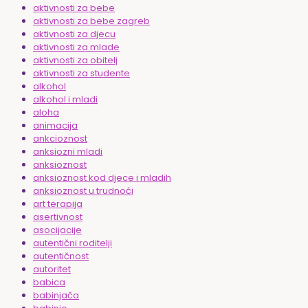
aktivnosti za bebe
aktivnosti za bebe zagreb
aktivnosti za djecu
aktivnosti za mlade
aktivnosti za obitelj
aktivnosti za studente
alkohol
alkohol i mladi
aloha
animacija
ankcioznost
anksiozni mladi
anksioznost
anksioznost kod djece i mladih
anksioznost u trudnoći
art terapija
asertivnost
asocijacije
autentični roditelji
autentičnost
autoritet
babica
babinjača