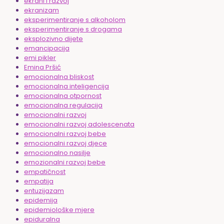
ekrani i razvoj
ekranizam
eksperimentiranje s alkoholom
eksperimentiranje s drogama
eksplozivno dijete
emancipacija
emi pikler
Emina Pršić
emocionalna bliskost
emocionalna inteligencija
emocionalna otpornost
emocionalna regulacija
emocionalni razvoj
emocionalni razvoj adolescenata
emocionalni razvoj bebe
emocionalni razvoj djece
emocionalno nasilje
emozionalni razvoj bebe
empatičnost
empatija
entuzijazam
epidemija
epidemiološke mjere
epiduralna