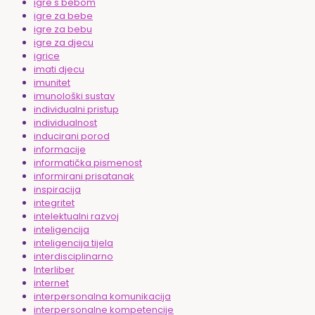
igre s bebom
igre za bebe
igre za bebu
igre za djecu
igrice
imati djecu
imunitet
imunološki sustav
individualni pristup
individualnost
inducirani porod
informacije
informatička pismenost
informirani prisatanak
inspiracija
integritet
intelektualni razvoj
inteligencija
inteligencija tijela
interdisciplinarno
Interliber
internet
interpersonalna komunikacija
interpersonalne kompetencije