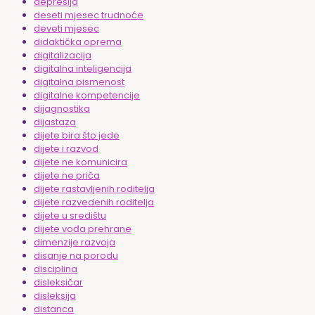
depresija
deseti mjesec trudnoće
deveti mjesec
didaktička oprema
digitalizacija
digitalna inteligencija
digitalna pismenost
digitalne kompetencije
dijagnostika
dijastaza
dijete bira što jede
dijete i razvod
dijete ne komunicira
dijete ne priča
dijete rastavljenih roditelja
dijete razvedenih roditelja
dijete u središtu
dijete vođa prehrane
dimenzije razvoja
disanje na porodu
disciplina
disleksičar
disleksija
distanca