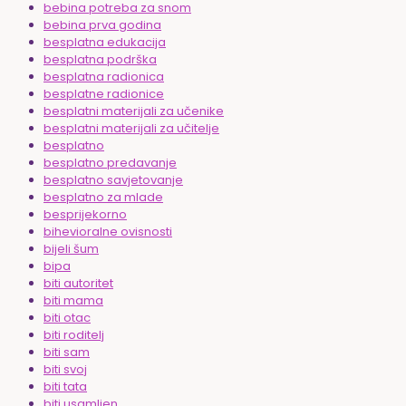
bebina potreba za snom
bebina prva godina
besplatna edukacija
besplatna podrška
besplatna radionica
besplatne radionice
besplatni materijali za učenike
besplatni materijali za učitelje
besplatno
besplatno predavanje
besplatno savjetovanje
besplatno za mlade
besprijekorno
bihevioralne ovisnosti
bijeli šum
bipa
biti autoritet
biti mama
biti otac
biti roditelj
biti sam
biti svoj
biti tata
biti usamljen