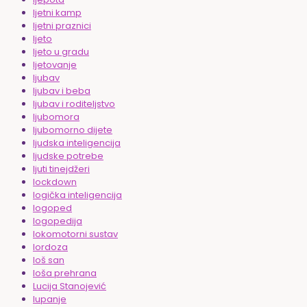
ljetni kamp
ljetni praznici
ljeto
ljeto u gradu
ljetovanje
ljubav
ljubav i beba
ljubav i roditeljstvo
ljubomora
ljubomorno dijete
ljudska inteligencija
ljudske potrebe
ljuti tinejdžeri
lockdown
logička inteligencija
logoped
logopedija
lokomotorni sustav
lordoza
loš san
loša prehrana
Lucija Stanojević
lupanje