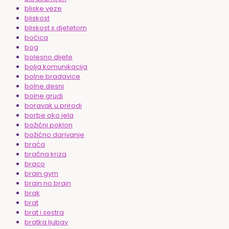
bliske veze
bliskost
bliskost s djetetom
bočica
bog
bolesno dijete
bolja komunikacija
bolne bradavice
bolne desni
bolne grudi
boravak u prirodi
borbe oko jela
božićni poklon
božićno darivanje
braća
bračna kriza
braco
brain gym
brain no brain
brak
brat
brat i sestra
bratka ljubav