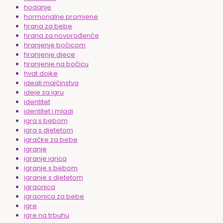
hodanje
hormonalne promjene
hrana za bebe
hrana za novorođenče
hranjenje bočicom
hranjenje djece
hranjenje na bočicu
hvat dojke
ideali majčinstva
ideje za igru
identitet
identitet i mladi
igra s bebom
igra s djetetom
igračke za bebe
igranje
igranje igrica
igranje s bebom
igranje s djetetom
igraonica
igraonica za bebe
igre
igre na trbuhu