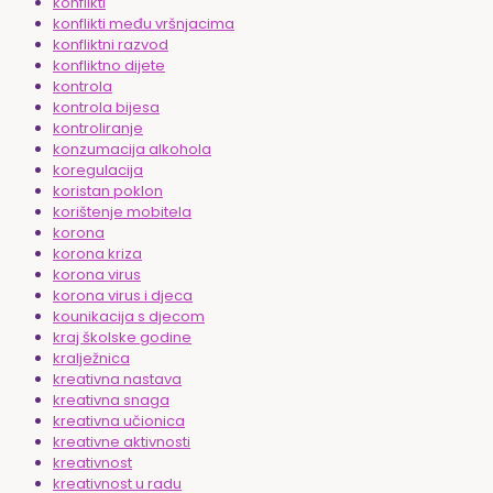
konflikti
konflikti među vršnjacima
konfliktni razvod
konfliktno dijete
kontrola
kontrola bijesa
kontroliranje
konzumacija alkohola
koregulacija
koristan poklon
korištenje mobitela
korona
korona kriza
korona virus
korona virus i djeca
kounikacija s djecom
kraj školske godine
kralježnica
kreativna nastava
kreativna snaga
kreativna učionica
kreativne aktivnosti
kreativnost
kreativnost u radu