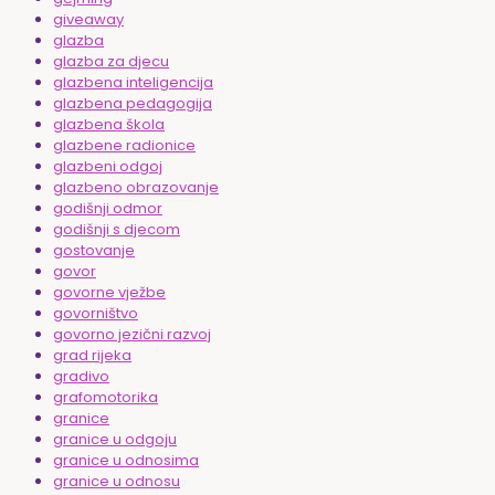
giveaway
glazba
glazba za djecu
glazbena inteligencija
glazbena pedagogija
glazbena škola
glazbene radionice
glazbeni odgoj
glazbeno obrazovanje
godišnji odmor
godišnji s djecom
gostovanje
govor
govorne vježbe
govorništvo
govorno jezični razvoj
grad rijeka
gradivo
grafomotorika
granice
granice u odgoju
granice u odnosima
granice u odnosu