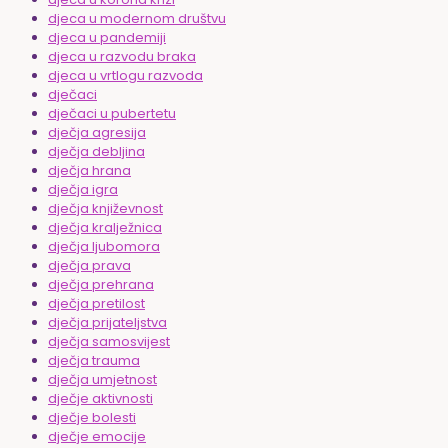
djeca u modernom društvu
djeca u pandemiji
djeca u razvodu braka
djeca u vrtlogu razvoda
dječaci
dječaci u pubertetu
dječja agresija
dječja debljina
dječja hrana
dječja igra
dječja književnost
dječja kralježnica
dječja ljubomora
dječja prava
dječja prehrana
dječja pretilost
dječja prijateljstva
dječja samosvijest
dječja trauma
dječja umjetnost
dječje aktivnosti
dječje bolesti
dječje emocije