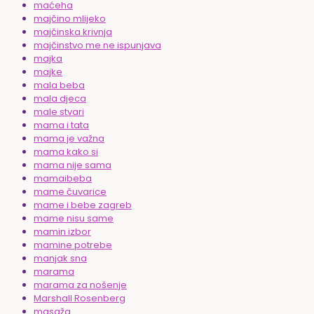
maćeha
majčino mlijeko
majčinska krivnja
majčinstvo me ne ispunjava
majka
majke
mala beba
mala djeca
male stvari
mama i tata
mama je važna
mama kako si
mama nije sama
mamaibeba
mame čuvarice
mame i bebe zagreb
mame nisu same
mamin izbor
mamine potrebe
manjak sna
marama
marama za nošenje
Marshall Rosenberg
masaža