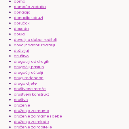
doma
domaća zadaća
donacija
donacija udruzi
doručak
dosada
doula
dovoljno dobar roditelj
dovoljnodobri roditelji
doživljaj
driuštvo
drugaciji od drugih
drugačiji pristup
drugačiji učitelji
drugi rođendan
drugo dijete
društvene mreže
društveni konstrukt
društvo
druženje
druženje za mame
druženje za mame i bebe
druženje za mlade
druženje za roditelje