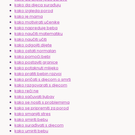
kako da djeca surađuju
kako izgleda porod
kako je mama
kako motivirati učenike
kako napreduje beba
kako naučiti matematiku
kako naučiti učiti
kako odgojiti dijete
kako ostati normalan
kako pomoći bebi
kako postaviti granice
kako potaknuti mlijeko
kako pratiti bebin razvoj
kako pričati s djecom o smrti
kako razgovarati s djecom
kako reći ne
kako sačuvati ljubav
kako se nositi s problemima
kako se pripremiti za porod
kako smanjiti stres
kako smiriti bebu
kako surađivati s djecom
kako umiriti bebu