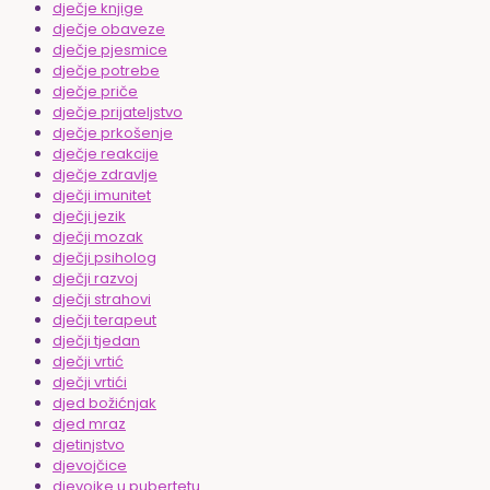
dječje knjige
dječje obaveze
dječje pjesmice
dječje potrebe
dječje priče
dječje prijateljstvo
dječje prkošenje
dječje reakcije
dječje zdravlje
dječji imunitet
dječji jezik
dječji mozak
dječji psiholog
dječji razvoj
dječji strahovi
dječji terapeut
dječji tjedan
dječji vrtić
dječji vrtići
djed božićnjak
djed mraz
djetinjstvo
djevojčice
djevojke u pubertetu