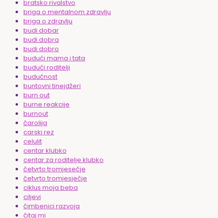
bratsko rivalstvo
briga o mentalnom zdravlju
briga o zdravlju
budi dobar
budi dobra
budi dobro
budući mama i tata
budući roditelji
budućnost
buntovni tinejdžeri
burn out
burne reakcije
burnout
čarolija
carski rez
celulit
centar klubko
centar za roditelje klubko
četvrto tromjesečje
četvrto tromjesječje
ciklus moja beba
ciljevi
čimbenici razvoja
čitaj mi