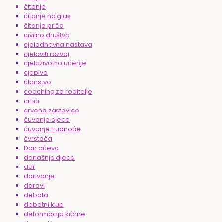
čitanje
čitanje na glas
čitanje priča
civilno društvo
cjelodnevna nastava
cjeloviti razvoj
cjeloživotno učenje
cjepivo
članstvo
coaching za roditelje
crtići
crvene zastavice
čuvanje djece
čuvanje trudnoće
čvrstoća
Dan očeva
današnja djeca
dar
darivanje
darovi
debata
debatni klub
deformacija kičme