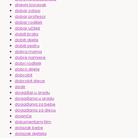
dnevni boravak
dobar odgoj
dobar profesor
dobar roditelj
dobar učitelj
dobiti brata
dobiti dijete
dobiti sestru
dobra mama
dobre namjere
dobri roditelji
dobro dijete
dobrobit
dobrobit djece
dodir
događaji u gradu
događanja u gradu
događanja za bebe
događanja za djecu
dojenče
dokumentarni film
dolazak bebe
dolazak djeteta