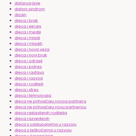
distanciranje
distoni sindrom
dizajn
djeca i brak
djeca i ekrani
djeca i mediji
djeca i mladi
djeca i mladih
djeca i nova veza
djeca i novi brak
djeca i odrasli
djeca i potres
djeca i rastava
djeca i razvod
djeca i roditelji
djeca i stres
djeca i tehnologija
djeca ne prihvaćaju novog partnera
djeca ne prihvaćaju novu partnericu
djeca rastavljenih roditelja
djeca razvedenih
djeca s odstupanjima u razvoju
djeca s teškoćama u razvoju
djeca u korona krizi