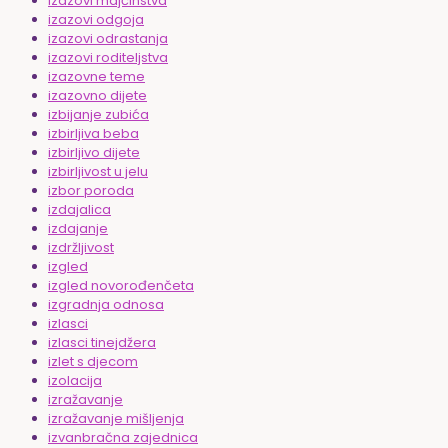
izazovi majčinstva
izazovi odgoja
izazovi odrastanja
izazovi roditeljstva
izazovne teme
izazovno dijete
izbijanje zubića
izbirljiva beba
izbirljivo dijete
izbirljivost u jelu
izbor poroda
izdajalica
izdajanje
izdržljivost
izgled
izgled novorođenčeta
izgradnja odnosa
izlasci
izlasci tinejdžera
izlet s djecom
izolacija
izražavanje
izražavanje mišljenja
izvanbračna zajednica