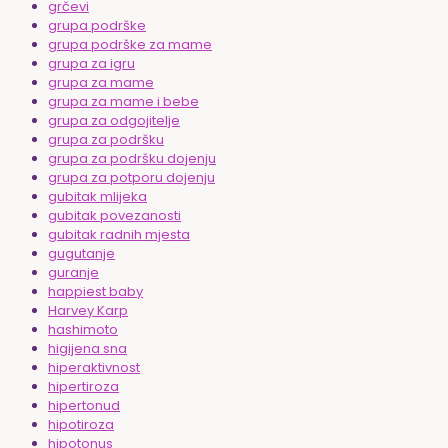
grčevi
grupa podrške
grupa podrške za mame
grupa za igru
grupa za mame
grupa za mame i bebe
grupa za odgojitelje
grupa za podršku
grupa za podršku dojenju
grupa za potporu dojenju
gubitak mlijeka
gubitak povezanosti
gubitak radnih mjesta
gugutanje
guranje
happiest baby
Harvey Karp
hashimoto
higijena sna
hiperaktivnost
hipertiroza
hipertonud
hipotiroza
hipotonus