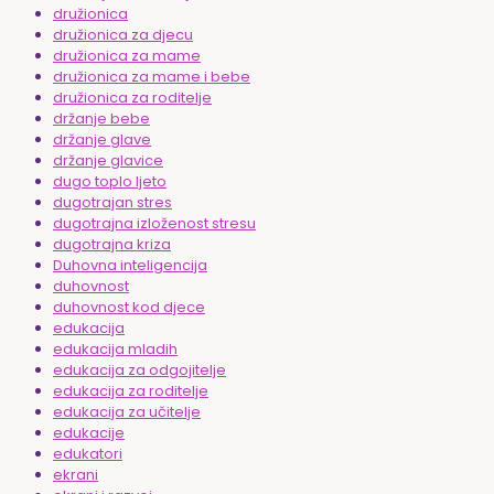
družionica
družionica za djecu
družionica za mame
družionica za mame i bebe
družionica za roditelje
držanje bebe
držanje glave
držanje glavice
dugo toplo ljeto
dugotrajan stres
dugotrajna izloženost stresu
dugotrajna kriza
Duhovna inteligencija
duhovnost
duhovnost kod djece
edukacija
edukacija mladih
edukacija za odgojitelje
edukacija za roditelje
edukacija za učitelje
edukacije
edukatori
ekrani