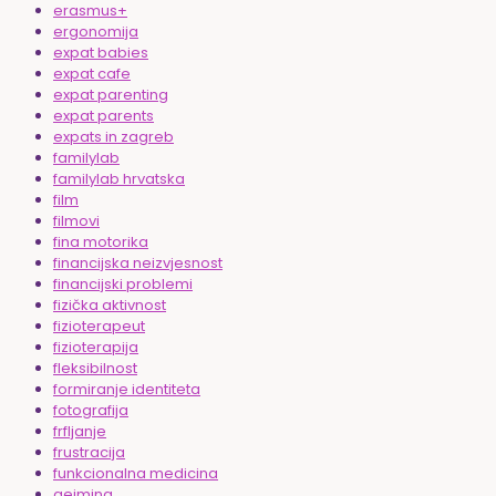
erasmus+
ergonomija
expat babies
expat cafe
expat parenting
expat parents
expats in zagreb
familylab
familylab hrvatska
film
filmovi
fina motorika
financijska neizvjesnost
financijski problemi
fizička aktivnost
fizioterapeut
fizioterapija
fleksibilnost
formiranje identiteta
fotografija
frfljanje
frustracija
funkcionalna medicina
gejming