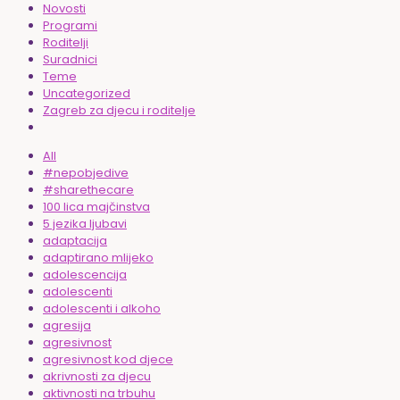
Novosti
Programi
Roditelji
Suradnici
Teme
Uncategorized
Zagreb za djecu i roditelje
All
#nepobjedive
#sharethecare
100 lica majčinstva
5 jezika ljubavi
adaptacija
adaptirano mlijeko
adolescencija
adolescenti
adolescenti i alkoho
agresija
agresivnost
agresivnost kod djece
akrivnosti za djecu
aktivnosti na trbuhu