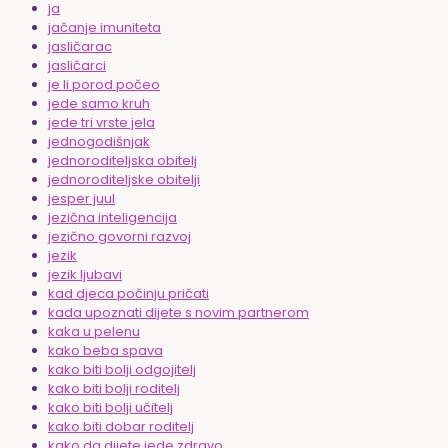
ja
jačanje imuniteta
jasličarac
jasličarci
je li porod počeo
jede samo kruh
jede tri vrste jela
jednogodišnjak
jednoroditeljska obitelj
jednoroditeljske obitelji
jesper juul
jezična inteligencija
jezično govorni razvoj
jezik
jezik ljubavi
kad djeca počinju pričati
kada upoznati dijete s novim partnerom
kaka u pelenu
kako beba spava
kako biti bolji odgojitelj
kako biti bolji roditelj
kako biti bolji učitelj
kako biti dobar roditelj
kako da dijete jede zdravo