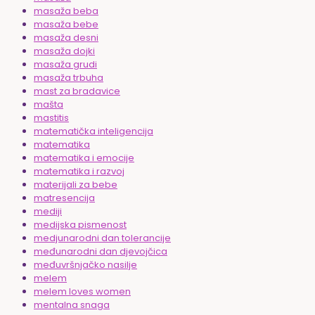
masaža beba
masaža bebe
masaža desni
masaža dojki
masaža grudi
masaža trbuha
mast za bradavice
mašta
mastitis
matematička inteligencija
matematika
matematika i emocije
matematika i razvoj
materijali za bebe
matresencija
mediji
medijska pismenost
medjunarodni dan tolerancije
međunarodni dan djevojčica
međuvršnjačko nasilje
melem
melem loves women
mentalna snaga