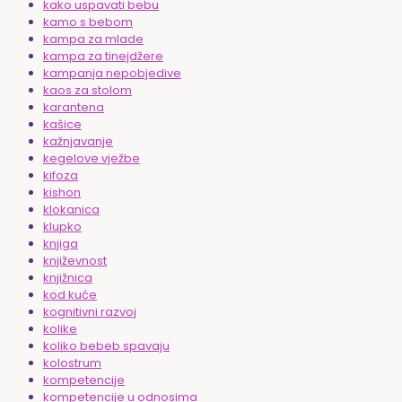
kako uspavati bebu
kamo s bebom
kampa za mlade
kampa za tinejdžere
kampanja nepobjedive
kaos za stolom
karantena
kašice
kažnjavanje
kegelove vježbe
kifoza
kishon
klokanica
klupko
knjiga
književnost
knjižnica
kod kuće
kognitivni razvoj
kolike
koliko bebeb spavaju
kolostrum
kompetencije
kompetencije u odnosima