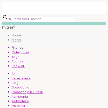
✕
trigeri
Home
trigeri
Filter by
Categories
Tags
Authors
Show all
All
Bebe i djeca
Blog
Događanja
Događanja u Klubku
Kampanja
Klubkoteka
MisliOna