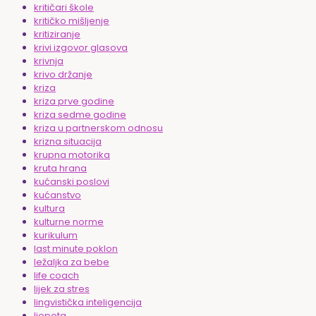
kritičari škole
kritičko mišljenje
kritiziranje
krivi izgovor glasova
krivnja
krivo držanje
kriza
kriza prve godine
kriza sedme godine
kriza u partnerskom odnosu
krizna situacija
krupna motorika
kruta hrana
kućanski poslovi
kućanstvo
kultura
kulturne norme
kurikulum
last minute poklon
ležaljka za bebe
life coach
lijek za stres
lingvistička inteligencija
ljepota