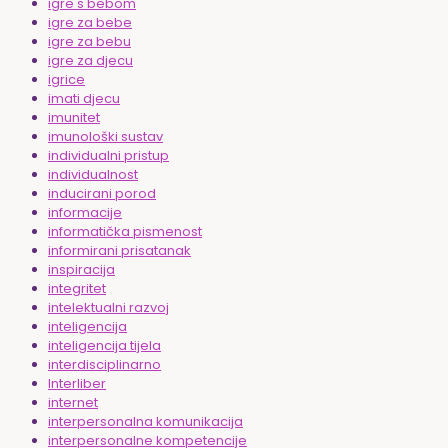
igre s bebom
igre za bebe
igre za bebu
igre za djecu
igrice
imati djecu
imunitet
imunološki sustav
individualni pristup
individualnost
inducirani porod
informacije
informatička pismenost
informirani prisatanak
inspiracija
integritet
intelektualni razvoj
inteligencija
inteligencija tijela
interdisciplinarno
Interliber
internet
interpersonalna komunikacija
interpersonalne kompetencije