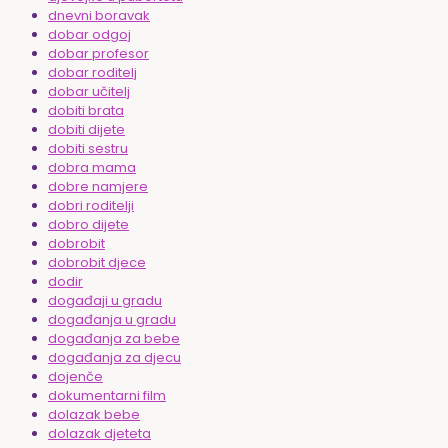
dnevni boravak
dobar odgoj
dobar profesor
dobar roditelj
dobar učitelj
dobiti brata
dobiti dijete
dobiti sestru
dobra mama
dobre namjere
dobri roditelji
dobro dijete
dobrobit
dobrobit djece
dodir
događaji u gradu
događanja u gradu
događanja za bebe
događanja za djecu
dojenče
dokumentarni film
dolazak bebe
dolazak djeteta