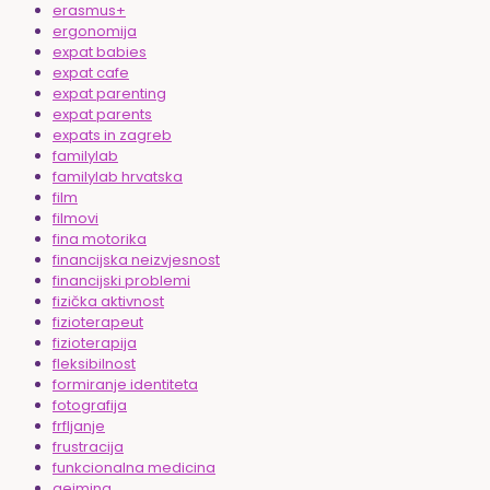
erasmus+
ergonomija
expat babies
expat cafe
expat parenting
expat parents
expats in zagreb
familylab
familylab hrvatska
film
filmovi
fina motorika
financijska neizvjesnost
financijski problemi
fizička aktivnost
fizioterapeut
fizioterapija
fleksibilnost
formiranje identiteta
fotografija
frfljanje
frustracija
funkcionalna medicina
gejming