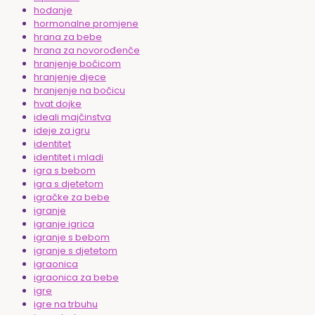
hodanje
hormonalne promjene
hrana za bebe
hrana za novorođenče
hranjenje bočicom
hranjenje djece
hranjenje na bočicu
hvat dojke
ideali majčinstva
ideje za igru
identitet
identitet i mladi
igra s bebom
igra s djetetom
igračke za bebe
igranje
igranje igrica
igranje s bebom
igranje s djetetom
igraonica
igraonica za bebe
igre
igre na trbuhu