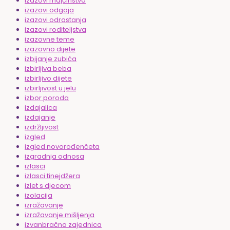
izazovi majčinstva
izazovi odgoja
izazovi odrastanja
izazovi roditeljstva
izazovne teme
izazovno dijete
izbijanje zubića
izbirljiva beba
izbirljivo dijete
izbirljivost u jelu
izbor poroda
izdajalica
izdajanje
izdržljivost
izgled
izgled novorođenčeta
izgradnja odnosa
izlasci
izlasci tinejdžera
izlet s djecom
izolacija
izražavanje
izražavanje mišljenja
izvanbračna zajednica