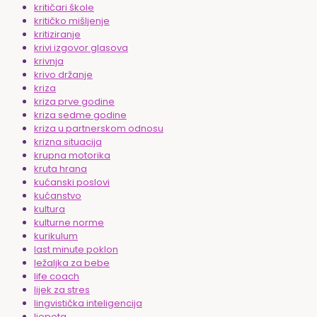
kritičari škole
kritičko mišljenje
kritiziranje
krivi izgovor glasova
krivnja
krivo držanje
kriza
kriza prve godine
kriza sedme godine
kriza u partnerskom odnosu
krizna situacija
krupna motorika
kruta hrana
kućanski poslovi
kućanstvo
kultura
kulturne norme
kurikulum
last minute poklon
ležaljka za bebe
life coach
lijek za stres
lingvistička inteligencija
ljepota