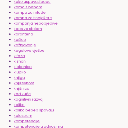
kako uspavati bebu
kamo s bebom
kampa za mlade
kampa za tinejdžere
kampanja nepobjedive
kaos za stolom
karantena
kašice
kažnjavanje
kegelove vježbe
kifoza
kishon
klokanica
klupko
knjiga
književnost
knjižnica
kod kuće
kognitivni razvoj
kolike
koliko bebeb spavaju
kolostrum
kompetencije
kompetencije u odnosima