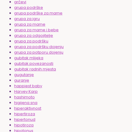
grčevi
grupa podrške
grupa podrške za mame
grupa za igru
grupa za mame
grupa za mame i bebe
grupa za odgojitelje
grupa za podršku
grupa za podršku dojenju
grupa za potporu dojenju
gubitak mlijeka
gubitak povezanosti
gubitak radnih mjesta
gugutanje
guranje
happiest baby
Harvey Karp
hashimoto
higijena sna
hiperaktivnost
hipertiroza
hipertonud
hipotiroza
hipotonus