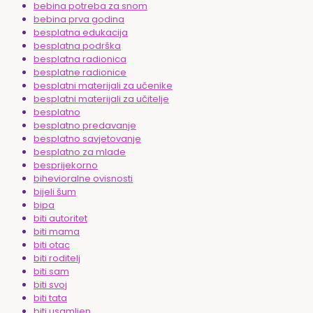
bebina potreba za snom
bebina prva godina
besplatna edukacija
besplatna podrška
besplatna radionica
besplatne radionice
besplatni materijali za učenike
besplatni materijali za učitelje
besplatno
besplatno predavanje
besplatno savjetovanje
besplatno za mlade
besprijekorno
bihevioralne ovisnosti
bijeli šum
bipa
biti autoritet
biti mama
biti otac
biti roditelj
biti sam
biti svoj
biti tata
biti usamljen