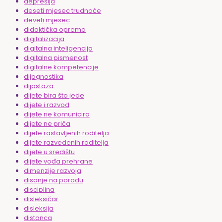
depresija
deseti mjesec trudnoće
deveti mjesec
didaktička oprema
digitalizacija
digitalna inteligencija
digitalna pismenost
digitalne kompetencije
dijagnostika
dijastaza
dijete bira što jede
dijete i razvod
dijete ne komunicira
dijete ne priča
dijete rastavljenih roditelja
dijete razvedenih roditelja
dijete u središtu
dijete vođa prehrane
dimenzije razvoja
disanje na porodu
disciplina
disleksičar
disleksija
distanca