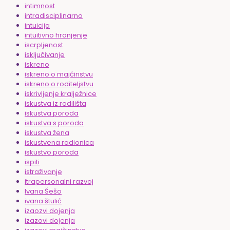
intimnost
intradisciplinarno
intuicija
intuitivno hranjenje
iscrpljenost
isključivanje
iskreno
iskreno o majčinstvu
iskreno o roditeljstvu
iskrivljenje kralježnice
iskustva iz rodilišta
iskustva poroda
iskustva s poroda
iskustva žena
iskustvena radionica
iskustvo poroda
ispiti
istraživanje
itrapersonalni razvoj
Ivana Šešo
ivana štulić
izaozvi dojenja
izazovi dojenja