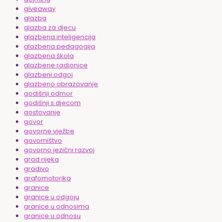
giveaway
glazba
glazba za djecu
glazbena inteligencija
glazbena pedagogija
glazbena škola
glazbene radionice
glazbeni odgoj
glazbeno obrazovanje
godišnji odmor
godišnji s djecom
gostovanje
govor
govorne vježbe
govorništvo
govorno jezični razvoj
grad rijeka
gradivo
grafomotorika
granice
granice u odgoju
granice u odnosima
granice u odnosu