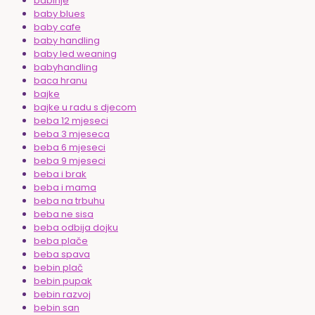
babinje
baby blues
baby cafe
baby handling
baby led weaning
babyhandling
baca hranu
bajke
bajke u radu s djecom
beba 12 mjeseci
beba 3 mjeseca
beba 6 mjeseci
beba 9 mjeseci
beba i brak
beba i mama
beba na trbuhu
beba ne sisa
beba odbija dojku
beba plače
beba spava
bebin plač
bebin pupak
bebin razvoj
bebin san