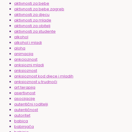
aktivnosti za bebe
aktivnosti za bebe zagreb
aktivnosti za djecu
aktivnosti za mlade
aktivnosti za obitelj
aktivnosti za studente
alkohol
alkohol i mladi
aloha
animacija
ankcioznost
anksiozni mladi
anksioznost
anksioznost kod djece i mladih
anksioznost u trudnoći
art terapija
asertivnost
asocijacije
autentični roditelji
autentičnost
autoritet
babica
babinjača