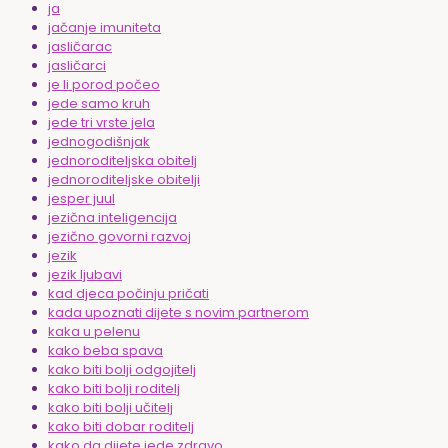
ja
jačanje imuniteta
jasličarac
jasličarci
je li porod počeo
jede samo kruh
jede tri vrste jela
jednogodišnjak
jednoroditeljska obitelj
jednoroditeljske obitelji
jesper juul
jezična inteligencija
jezično govorni razvoj
jezik
jezik ljubavi
kad djeca počinju pričati
kada upoznati dijete s novim partnerom
kaka u pelenu
kako beba spava
kako biti bolji odgojitelj
kako biti bolji roditelj
kako biti bolji učitelj
kako biti dobar roditelj
kako da dijete jede zdravo