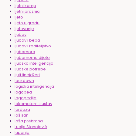
ljetni kamp
ljetni praznici
ljeto
ljeto u gradu
ljetovanje
ljubav
ljubav i beba
ljubav i roditeljstvo
ljubomora
ljubomorno dijete
ljudska inteligencija
ljudske potrebe
ljuti tinejdžeri
lockdown
logička inteligencija
logoped
logopedija
lokomotorni sustav
lordoza
loš san
loša prehrana
Lucija Stanojević
lupanje