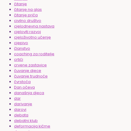
čitanje
čitanje na glas
čitanje priča
civilno društvo
cjelodnevna nastava
cjeloviti razvoj
cjeloživotno učenje
cjepivo
članstvo
coaching za roditelje
crtići
crvene zastavice
čuvanje djece
čuvanje trudnoće
čvrstoća
Dan očeva
današnja djeca
dar
darivanje
darovi
debata
debatni klub
deformacija kičme