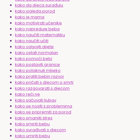
kako da djeca surađuju
kako izgleda porod
kako je mama
kako motivirati učenike
kako napreduje beba
kako naučiti matematiku
kako naučiti učiti
kako odgojiti dijete
kako ostati normalan
kako pomoći bebi
kako postaviti granice
kako potaknuti mlijeko
kako pratiti bebin razvoj
kako pričati s djecom o smrti
kako razgovarati s djecom
kako reći ne
kako sačuvati ljubav
kako se nositi s problemima
kako se pripremiti za porod
kako smanjiti stres
kako smiriti bebu
kako surađivati s djecom
kako umiriti bebu