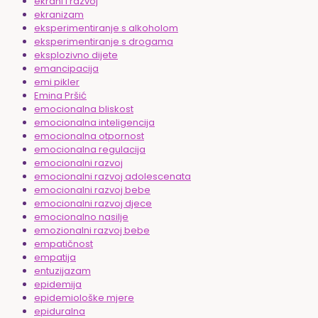
ekrani i razvoj
ekranizam
eksperimentiranje s alkoholom
eksperimentiranje s drogama
eksplozivno dijete
emancipacija
emi pikler
Emina Pršić
emocionalna bliskost
emocionalna inteligencija
emocionalna otpornost
emocionalna regulacija
emocionalni razvoj
emocionalni razvoj adolescenata
emocionalni razvoj bebe
emocionalni razvoj djece
emocionalno nasilje
emozionalni razvoj bebe
empatičnost
empatija
entuzijazam
epidemija
epidemiološke mjere
epiduralna