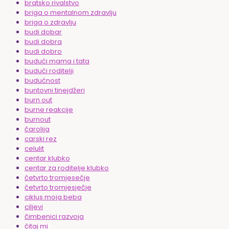
bratsko rivalstvo
briga o mentalnom zdravlju
briga o zdravlju
budi dobar
budi dobra
budi dobro
budući mama i tata
budući roditelji
budućnost
buntovni tinejdžeri
burn out
burne reakcije
burnout
čarolija
carski rez
celulit
centar klubko
centar za roditelje klubko
četvrto tromjesečje
četvrto tromjesječje
ciklus moja beba
ciljevi
čimbenici razvoja
čitaj mi