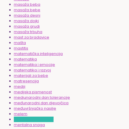
masaža beba
masaža bebe
masaža desni
masaža dojki
masaža grudi
masaža trbuha
mast za bradavice
mašta
mastitis
matematička inteligencija
matematika
matematika i emocije
matematika i razvoj
materijali za bebe
matresencija
mediji
medijska pismenost
medjunarodni dan tolerancije
međunarodni dan djevojčica
međuvršnjačko nasilje
melem
melem loves women
mentalna snaga