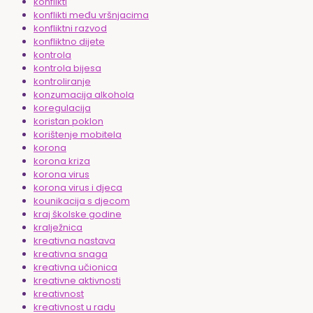
konflikti
konflikti među vršnjacima
konfliktni razvod
konfliktno dijete
kontrola
kontrola bijesa
kontroliranje
konzumacija alkohola
koregulacija
koristan poklon
korištenje mobitela
korona
korona kriza
korona virus
korona virus i djeca
kounikacija s djecom
kraj školske godine
kralježnica
kreativna nastava
kreativna snaga
kreativna učionica
kreativne aktivnosti
kreativnost
kreativnost u radu