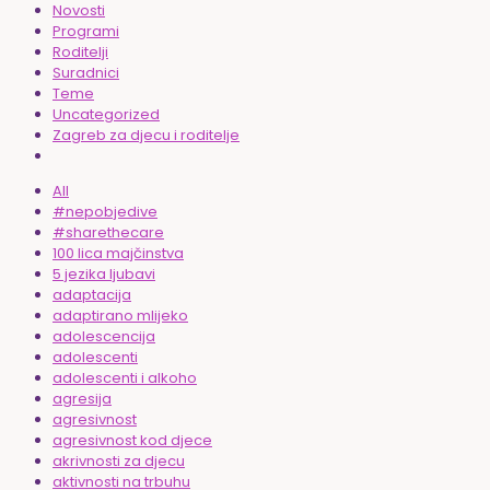
Novosti
Programi
Roditelji
Suradnici
Teme
Uncategorized
Zagreb za djecu i roditelje
All
#nepobjedive
#sharethecare
100 lica majčinstva
5 jezika ljubavi
adaptacija
adaptirano mlijeko
adolescencija
adolescenti
adolescenti i alkoho
agresija
agresivnost
agresivnost kod djece
akrivnosti za djecu
aktivnosti na trbuhu