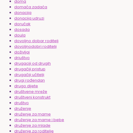
doma
domaća zadaća
donacija
donacija udruzi
doručak
dosada
doula
dovoljno dobar roditelj
dovoljnodobri roditelji
doživljaj
driuštvo
drugaciji od drugih
drugačiji pristup
drugačiji učitelji
drugi rođendan
drugo dijete
društvene mreže
društveni konstrukt
društvo
druženje
druženje za mame
druženje za mame i bebe
druženje za mlade
druženje za roditelje