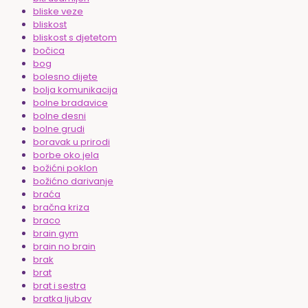
bliske veze
bliskost
bliskost s djetetom
bočica
bog
bolesno dijete
bolja komunikacija
bolne bradavice
bolne desni
bolne grudi
boravak u prirodi
borbe oko jela
božićni poklon
božićno darivanje
braća
bračna kriza
braco
brain gym
brain no brain
brak
brat
brat i sestra
bratka ljubav