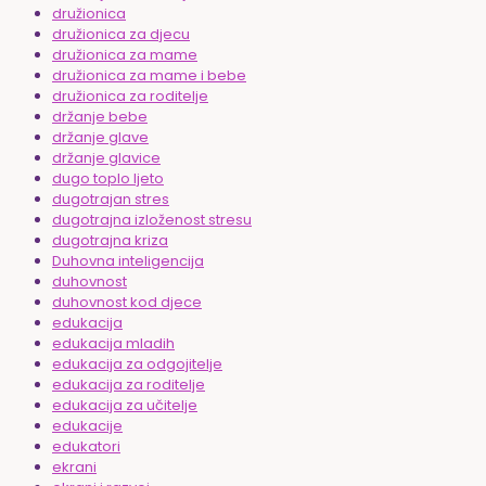
družionica
družionica za djecu
družionica za mame
družionica za mame i bebe
družionica za roditelje
držanje bebe
držanje glave
držanje glavice
dugo toplo ljeto
dugotrajan stres
dugotrajna izloženost stresu
dugotrajna kriza
Duhovna inteligencija
duhovnost
duhovnost kod djece
edukacija
edukacija mladih
edukacija za odgojitelje
edukacija za roditelje
edukacija za učitelje
edukacije
edukatori
ekrani