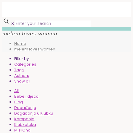
✕
melem loves women
Home
melem loves women
Filter by
Categories
Tags
Authors
Show all
All
Bebe i djeca
Blog
Događanja
Događanja u Klubku
Kampanja
Klubkoteka
MisliOna