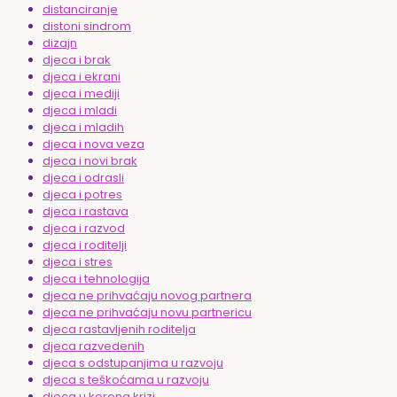
distanciranje
distoni sindrom
dizajn
djeca i brak
djeca i ekrani
djeca i mediji
djeca i mladi
djeca i mladih
djeca i nova veza
djeca i novi brak
djeca i odrasli
djeca i potres
djeca i rastava
djeca i razvod
djeca i roditelji
djeca i stres
djeca i tehnologija
djeca ne prihvaćaju novog partnera
djeca ne prihvaćaju novu partnericu
djeca rastavljenih roditelja
djeca razvedenih
djeca s odstupanjima u razvoju
djeca s teškoćama u razvoju
djeca u korona krizi