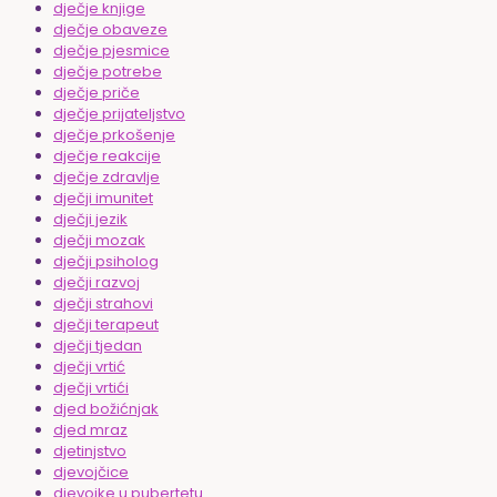
dječje knjige
dječje obaveze
dječje pjesmice
dječje potrebe
dječje priče
dječje prijateljstvo
dječje prkošenje
dječje reakcije
dječje zdravlje
dječji imunitet
dječji jezik
dječji mozak
dječji psiholog
dječji razvoj
dječji strahovi
dječji terapeut
dječji tjedan
dječji vrtić
dječji vrtići
djed božićnjak
djed mraz
djetinjstvo
djevojčice
djevojke u pubertetu