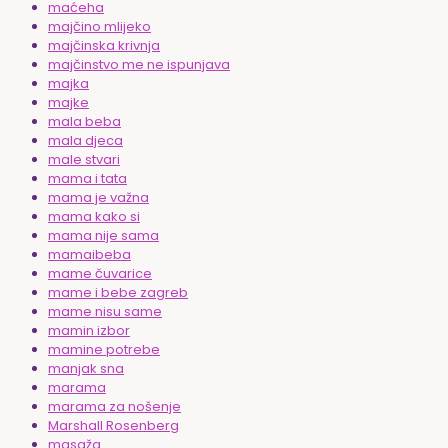
maćeha
majčino mlijeko
majčinska krivnja
majčinstvo me ne ispunjava
majka
majke
mala beba
mala djeca
male stvari
mama i tata
mama je važna
mama kako si
mama nije sama
mamaibeba
mame čuvarice
mame i bebe zagreb
mame nisu same
mamin izbor
mamine potrebe
manjak sna
marama
marama za nošenje
Marshall Rosenberg
masaža