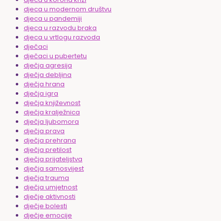
djeca u modernom društvu
djeca u pandemiji
djeca u razvodu braka
djeca u vrtlogu razvoda
dječaci
dječaci u pubertetu
dječja agresija
dječja debljina
dječja hrana
dječja igra
dječja književnost
dječja kralježnica
dječja ljubomora
dječja prava
dječja prehrana
dječja pretilost
dječja prijateljstva
dječja samosvijest
dječja trauma
dječja umjetnost
dječje aktivnosti
dječje bolesti
dječje emocije