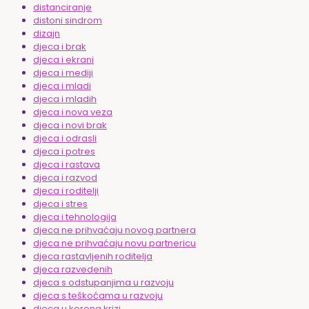
distanciranje
distoni sindrom
dizajn
djeca i brak
djeca i ekrani
djeca i mediji
djeca i mladi
djeca i mladih
djeca i nova veza
djeca i novi brak
djeca i odrasli
djeca i potres
djeca i rastava
djeca i razvod
djeca i roditelji
djeca i stres
djeca i tehnologija
djeca ne prihvaćaju novog partnera
djeca ne prihvaćaju novu partnericu
djeca rastavljenih roditelja
djeca razvedenih
djeca s odstupanjima u razvoju
djeca s teškoćama u razvoju
djeca u korona krizi