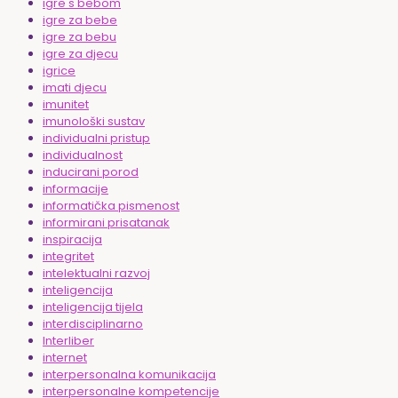
igre s bebom
igre za bebe
igre za bebu
igre za djecu
igrice
imati djecu
imunitet
imunološki sustav
individualni pristup
individualnost
inducirani porod
informacije
informatička pismenost
informirani prisatanak
inspiracija
integritet
intelektualni razvoj
inteligencija
inteligencija tijela
interdisciplinarno
Interliber
internet
interpersonalna komunikacija
interpersonalne kompetencije