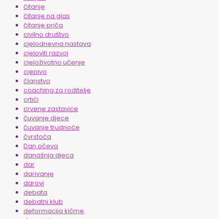
čitanje
čitanje na glas
čitanje priča
civilno društvo
cjelodnevna nastava
cjeloviti razvoj
cjeloživotno učenje
cjepivo
članstvo
coaching za roditelje
crtići
crvene zastavice
čuvanje djece
čuvanje trudnoće
čvrstoća
Dan očeva
današnja djeca
dar
darivanje
darovi
debata
debatni klub
deformacija kičme