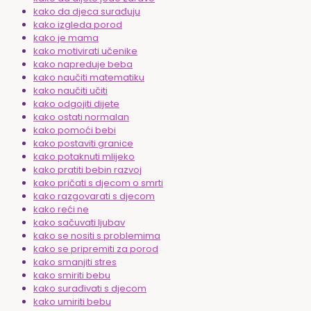
kako da djeca surađuju
kako izgleda porod
kako je mama
kako motivirati učenike
kako napreduje beba
kako naučiti matematiku
kako naučiti učiti
kako odgojiti dijete
kako ostati normalan
kako pomoći bebi
kako postaviti granice
kako potaknuti mlijeko
kako pratiti bebin razvoj
kako pričati s djecom o smrti
kako razgovarati s djecom
kako reći ne
kako sačuvati ljubav
kako se nositi s problemima
kako se pripremiti za porod
kako smanjiti stres
kako smiriti bebu
kako surađivati s djecom
kako umiriti bebu