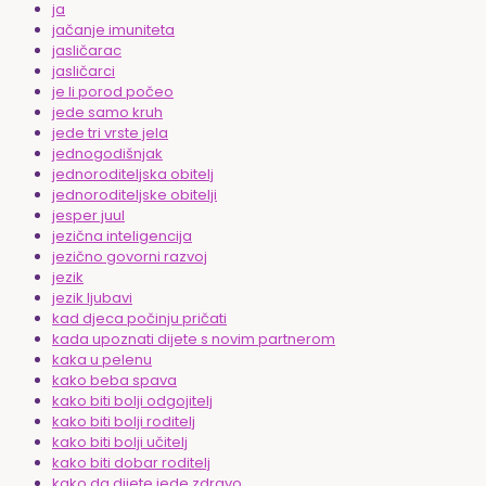
ja
jačanje imuniteta
jasličarac
jasličarci
je li porod počeo
jede samo kruh
jede tri vrste jela
jednogodišnjak
jednoroditeljska obitelj
jednoroditeljske obitelji
jesper juul
jezična inteligencija
jezično govorni razvoj
jezik
jezik ljubavi
kad djeca počinju pričati
kada upoznati dijete s novim partnerom
kaka u pelenu
kako beba spava
kako biti bolji odgojitelj
kako biti bolji roditelj
kako biti bolji učitelj
kako biti dobar roditelj
kako da dijete jede zdravo