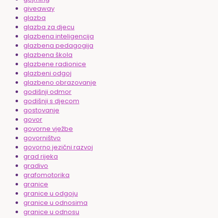
giveaway
glazba
glazba za djecu
glazbena inteligencija
glazbena pedagogija
glazbena škola
glazbene radionice
glazbeni odgoj
glazbeno obrazovanje
godišnji odmor
godišnji s djecom
gostovanje
govor
govorne vježbe
govorništvo
govorno jezični razvoj
grad rijeka
gradivo
grafomotorika
granice
granice u odgoju
granice u odnosima
granice u odnosu