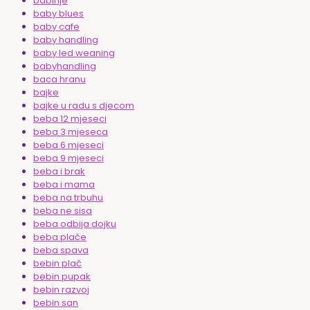
babinje
baby blues
baby cafe
baby handling
baby led weaning
babyhandling
baca hranu
bajke
bajke u radu s djecom
beba 12 mjeseci
beba 3 mjeseca
beba 6 mjeseci
beba 9 mjeseci
beba i brak
beba i mama
beba na trbuhu
beba ne sisa
beba odbija dojku
beba plače
beba spava
bebin plač
bebin pupak
bebin razvoj
bebin san