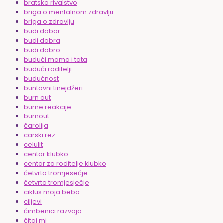
bratsko rivalstvo
briga o mentalnom zdravlju
briga o zdravlju
budi dobar
budi dobra
budi dobro
budući mama i tata
budući roditelji
budućnost
buntovni tinejdžeri
burn out
burne reakcije
burnout
čarolija
carski rez
celulit
centar klubko
centar za roditelje klubko
četvrto tromjesečje
četvrto tromjesječje
ciklus moja beba
ciljevi
čimbenici razvoja
čitaj mi