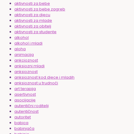
aktivnosti za bebe
aktivnosti za bebe zagreb
aktivnosti za djecu
aktivnosti za mlade
aktivnosti za obitelj
aktivnosti za studente
alkohol
alkohol i mladi
aloha
animacija
ankcioznost
anksiozni mladi
anksioznost
anksioznost kod djece i mladih
anksioznost u trudnoći
art terapija
asertivnost
asocijacije
autentični roditelji
autentičnost
autoritet
babica
babinjača