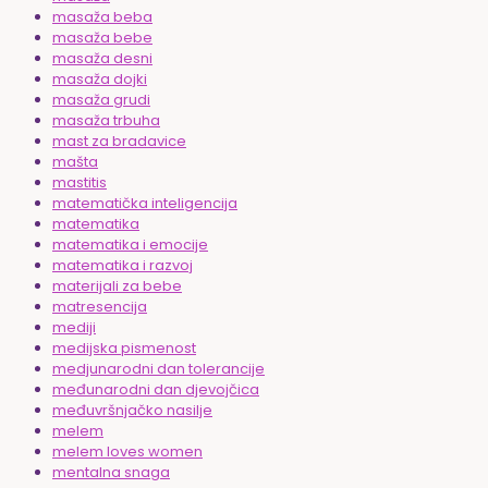
masaža beba
masaža bebe
masaža desni
masaža dojki
masaža grudi
masaža trbuha
mast za bradavice
mašta
mastitis
matematička inteligencija
matematika
matematika i emocije
matematika i razvoj
materijali za bebe
matresencija
mediji
medijska pismenost
medjunarodni dan tolerancije
međunarodni dan djevojčica
međuvršnjačko nasilje
melem
melem loves women
mentalna snaga