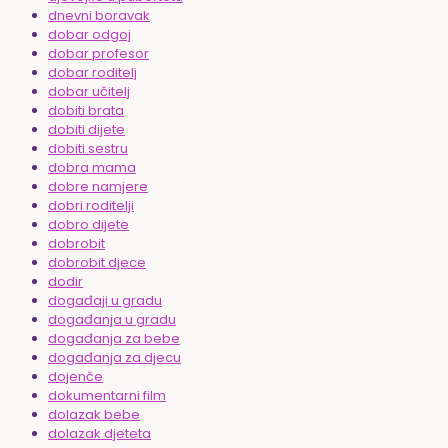
dnevni boravak
dobar odgoj
dobar profesor
dobar roditelj
dobar učitelj
dobiti brata
dobiti dijete
dobiti sestru
dobra mama
dobre namjere
dobri roditelji
dobro dijete
dobrobit
dobrobit djece
dodir
događaji u gradu
događanja u gradu
događanja za bebe
događanja za djecu
dojenče
dokumentarni film
dolazak bebe
dolazak djeteta