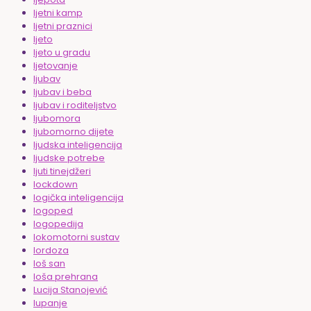
ljetni kamp
ljetni praznici
ljeto
ljeto u gradu
ljetovanje
ljubav
ljubav i beba
ljubav i roditeljstvo
ljubomora
ljubomorno dijete
ljudska inteligencija
ljudske potrebe
ljuti tinejdžeri
lockdown
logička inteligencija
logoped
logopedija
lokomotorni sustav
lordoza
loš san
loša prehrana
Lucija Stanojević
lupanje