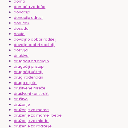
doma
domaća zadaća
donacija
donacija udruzi
doručak
dosada
doula
dovoljno dobar roditelj
dovoljnodobri roditelji
doživljaj
driuštvo
drugaciji od drugih
drugačiji pristup
drugačiji učitelji
drugi rođendan
drugo dijete
društvene mreže
društveni konstrukt
društvo
druženje
druženje za mame
druženje za mame i bebe
druženje za mlade
druženje za roditelje