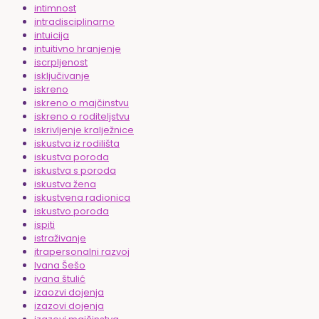
intimnost
intradisciplinarno
intuicija
intuitivno hranjenje
iscrpljenost
isključivanje
iskreno
iskreno o majčinstvu
iskreno o roditeljstvu
iskrivljenje kralježnice
iskustva iz rodilišta
iskustva poroda
iskustva s poroda
iskustva žena
iskustvena radionica
iskustvo poroda
ispiti
istraživanje
itrapersonalni razvoj
Ivana Šešo
ivana štulić
izaozvi dojenja
izazovi dojenja