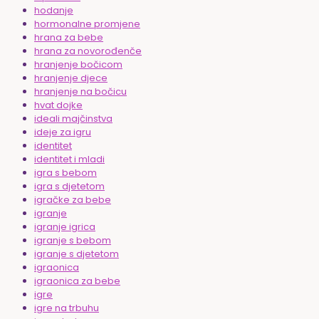
hodanje
hormonalne promjene
hrana za bebe
hrana za novorođenče
hranjenje bočicom
hranjenje djece
hranjenje na bočicu
hvat dojke
ideali majčinstva
ideje za igru
identitet
identitet i mladi
igra s bebom
igra s djetetom
igračke za bebe
igranje
igranje igrica
igranje s bebom
igranje s djetetom
igraonica
igraonica za bebe
igre
igre na trbuhu