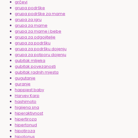
grčevi
grupa podrške
grupa podrške za mame
grupa za igru
grupa za mame
grupa za mame i bebe
grupa za odgojitelje
grupa za podršku
grupa za podršku dojenju
grupa za potporu dojenju
gubitak mlijeka
gubitak povezanosti
gubitak radnih mjesta
gugutanje
guranje
happiest baby
Harvey Karp
hashimoto
higijena sna
hiperaktivnost
hipertiroza
hipertonud
hipotiroza
hipotonus