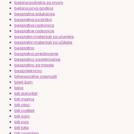
bebina potreba za snom
bebina prva godina
besplatna edukacija
besplatna podrška
besplatna radionica
besplatne radionice
besplatni materijali za učenike
besplatni materijali za učitelje
besplatno
besplatno predavanje
besplatno savjetovanje
besplatno za mlade
besprijekorno
bihevioralne ovisnosti
bijeli šum
bipa
biti autoritet
biti mama
biti otac
biti roditelj
biti sam
biti svoj
biti tata
biti usamljen