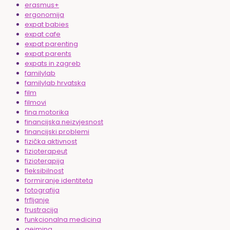
erasmus+
ergonomija
expat babies
expat cafe
expat parenting
expat parents
expats in zagreb
familylab
familylab hrvatska
film
filmovi
fina motorika
financijska neizvjesnost
financijski problemi
fizička aktivnost
fizioterapeut
fizioterapija
fleksibilnost
formiranje identiteta
fotografija
frfljanje
frustracija
funkcionalna medicina
gejming