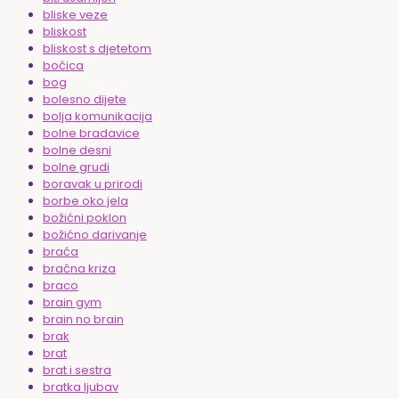
bliske veze
bliskost
bliskost s djetetom
bočica
bog
bolesno dijete
bolja komunikacija
bolne bradavice
bolne desni
bolne grudi
boravak u prirodi
borbe oko jela
božićni poklon
božićno darivanje
braća
bračna kriza
braco
brain gym
brain no brain
brak
brat
brat i sestra
bratka ljubav