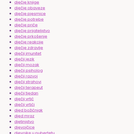
dječje knjige
dječje obaveze
dječje pjesmice
dječje potrebe
dječje priče
dječje prijateljstvo
dječje prkošenje
dječje reakcije
dječje zdravlje
dječji imunitet
dječji jezik
dječji mozak
dječji psiholog
dječji razvoj
dječji strahovi
dječji terapeut
dječji tjedan
dječji vrtić
dječji vrtići
djed božićnjak
djed mraz
djetinjstvo
djevojčice
djevojke u pubertetu