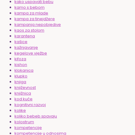
kako uspavati bebu
kamo s bebom
kampa za mlade
kampa za tinejdžere
kampanja nepobjedive
kaos za stolom
karantena
kašice
kažnjavanje
kegelove vježbe
kifoza
kishon
klokanica
klupko
knjiga
književnost
knjižnica
kod kuće
kognitivni razvoj
kolike
koliko bebeb spavaju
kolostrum
kompetencije
kompetencije u odnosima