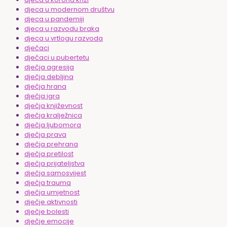
djeca u modernom društvu
djeca u pandemiji
djeca u razvodu braka
djeca u vrtlogu razvoda
dječaci
dječaci u pubertetu
dječja agresija
dječja debljina
dječja hrana
dječja igra
dječja književnost
dječja kralježnica
dječja ljubomora
dječja prava
dječja prehrana
dječja pretilost
dječja prijateljstva
dječja samosvijest
dječja trauma
dječja umjetnost
dječje aktivnosti
dječje bolesti
dječje emocije