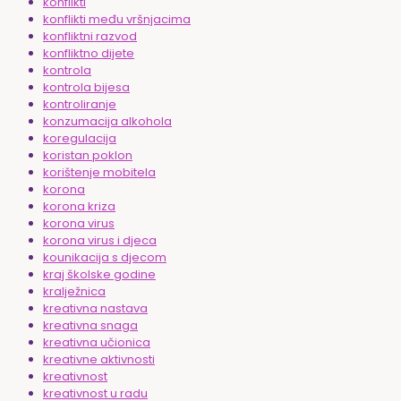
konflikti
konflikti među vršnjacima
konfliktni razvod
konfliktno dijete
kontrola
kontrola bijesa
kontroliranje
konzumacija alkohola
koregulacija
koristan poklon
korištenje mobitela
korona
korona kriza
korona virus
korona virus i djeca
kounikacija s djecom
kraj školske godine
kralježnica
kreativna nastava
kreativna snaga
kreativna učionica
kreativne aktivnosti
kreativnost
kreativnost u radu