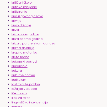
kritičari škole
kritičko mišljenje
kritiziranje
krivi izgovor glasova
krivnja
krivo držanje
kriza
kriza prve godine
kriza sedme godine
kriza u partnerskom odnosu
krizna situacija
krupna motorika
kruta hrana
kućanski poslovi
kućanstvo
kultura
kulturne norme
kurikulum
last minute poklon
ležaljka za bebe
life coach
lijek za stres
lingvistička inteligencija
ljepota