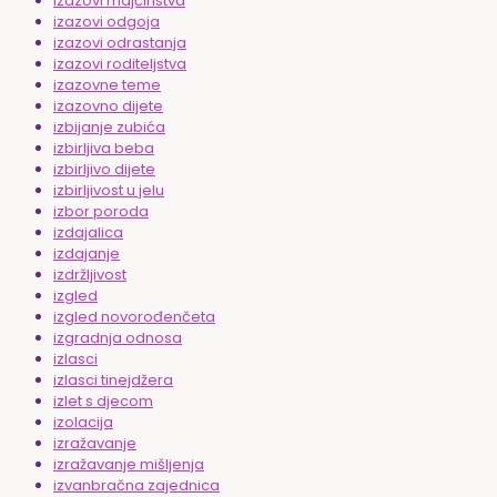
izazovi majčinstva
izazovi odgoja
izazovi odrastanja
izazovi roditeljstva
izazovne teme
izazovno dijete
izbijanje zubića
izbirljiva beba
izbirljivo dijete
izbirljivost u jelu
izbor poroda
izdajalica
izdajanje
izdržljivost
izgled
izgled novorođenčeta
izgradnja odnosa
izlasci
izlasci tinejdžera
izlet s djecom
izolacija
izražavanje
izražavanje mišljenja
izvanbračna zajednica