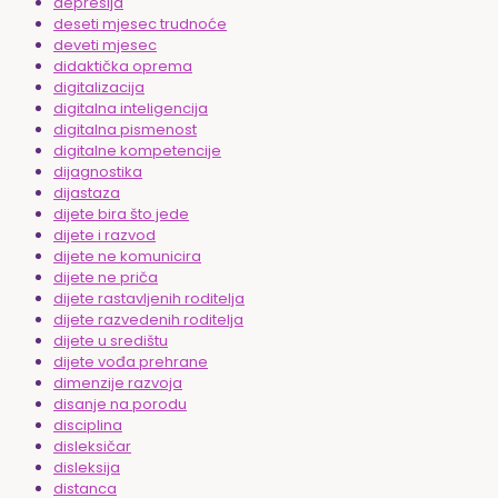
depresija
deseti mjesec trudnoće
deveti mjesec
didaktička oprema
digitalizacija
digitalna inteligencija
digitalna pismenost
digitalne kompetencije
dijagnostika
dijastaza
dijete bira što jede
dijete i razvod
dijete ne komunicira
dijete ne priča
dijete rastavljenih roditelja
dijete razvedenih roditelja
dijete u središtu
dijete vođa prehrane
dimenzije razvoja
disanje na porodu
disciplina
disleksičar
disleksija
distanca