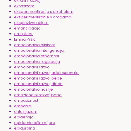
ekrani i razvoj
ekranizam
eksperimentiranje s alkoholom
eksperimentiranje s drogama
eksplozivno dijete
emancipacija
emi pikler
Emina Pršić
emocionalna bliskost
emocionalna inteligencija
emocionalna otpornost
emocionalna regulacija
emocionalni razvoj
emocionalni razvoj adolescenata
emocionalni razvoj bebe
emocionalni razvoj djece
emocionalno nasilje
emozionalni razvoj bebe
empatičnost
empatija
entuzijazam
epidemija
epidemiološke mjere
epiduralna