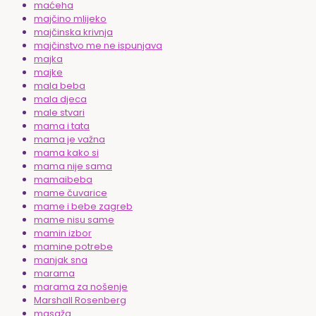
maćeha
majčino mlijeko
majčinska krivnja
majčinstvo me ne ispunjava
majka
majke
mala beba
mala djeca
male stvari
mama i tata
mama je važna
mama kako si
mama nije sama
mamaibeba
mame čuvarice
mame i bebe zagreb
mame nisu same
mamin izbor
mamine potrebe
manjak sna
marama
marama za nošenje
Marshall Rosenberg
masaža