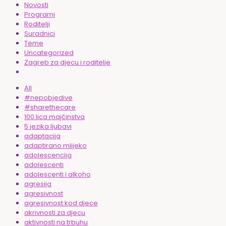
Novosti
Programi
Roditelji
Suradnici
Teme
Uncategorized
Zagreb za djecu i roditelje
All
#nepobjedive
#sharethecare
100 lica majčinstva
5 jezika ljubavi
adaptacija
adaptirano mlijeko
adolescencija
adolescenti
adolescenti i alkoho
agresija
agresivnost
agresivnost kod djece
akrivnosti za djecu
aktivnosti na trbuhu