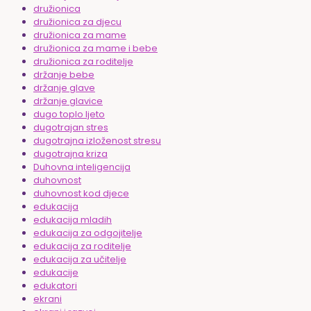
družionica
družionica za djecu
družionica za mame
družionica za mame i bebe
družionica za roditelje
držanje bebe
držanje glave
držanje glavice
dugo toplo ljeto
dugotrajan stres
dugotrajna izloženost stresu
dugotrajna kriza
Duhovna inteligencija
duhovnost
duhovnost kod djece
edukacija
edukacija mladih
edukacija za odgojitelje
edukacija za roditelje
edukacija za učitelje
edukacije
edukatori
ekrani