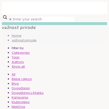
✕
važnost prirode
Home
važnost prirode
Filter by
Categories
Tags
Authors
Show all
All
Bebe i djeca
Blog
Događanja
Događanja u Klubku
Kampanja
Klubkoteka
MisliOna