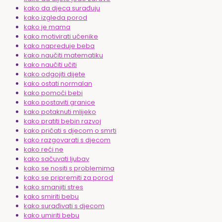
kako da djeca surađuju
kako izgleda porod
kako je mama
kako motivirati učenike
kako napreduje beba
kako naučiti matematiku
kako naučiti učiti
kako odgojiti dijete
kako ostati normalan
kako pomoći bebi
kako postaviti granice
kako potaknuti mlijeko
kako pratiti bebin razvoj
kako pričati s djecom o smrti
kako razgovarati s djecom
kako reći ne
kako sačuvati ljubav
kako se nositi s problemima
kako se pripremiti za porod
kako smanjiti stres
kako smiriti bebu
kako surađivati s djecom
kako umiriti bebu