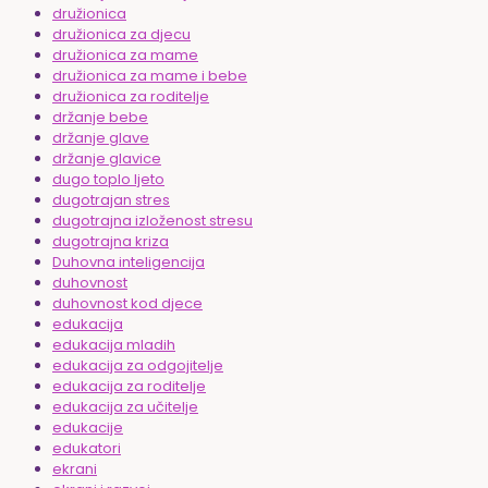
družionica
družionica za djecu
družionica za mame
družionica za mame i bebe
družionica za roditelje
držanje bebe
držanje glave
držanje glavice
dugo toplo ljeto
dugotrajan stres
dugotrajna izloženost stresu
dugotrajna kriza
Duhovna inteligencija
duhovnost
duhovnost kod djece
edukacija
edukacija mladih
edukacija za odgojitelje
edukacija za roditelje
edukacija za učitelje
edukacije
edukatori
ekrani