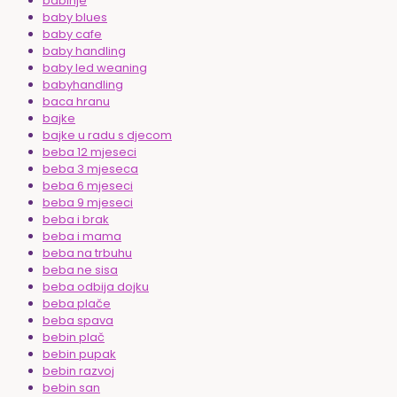
babinje
baby blues
baby cafe
baby handling
baby led weaning
babyhandling
baca hranu
bajke
bajke u radu s djecom
beba 12 mjeseci
beba 3 mjeseca
beba 6 mjeseci
beba 9 mjeseci
beba i brak
beba i mama
beba na trbuhu
beba ne sisa
beba odbija dojku
beba plače
beba spava
bebin plač
bebin pupak
bebin razvoj
bebin san