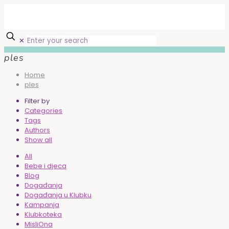
✕
ples
Home
ples
Filter by
Categories
Tags
Authors
Show all
All
Bebe i djeca
Blog
Događanja
Događanja u Klubku
Kampanja
Klubkoteka
MisliOna