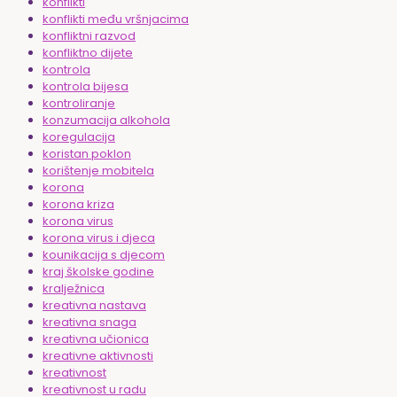
konflikti
konflikti među vršnjacima
konfliktni razvod
konfliktno dijete
kontrola
kontrola bijesa
kontroliranje
konzumacija alkohola
koregulacija
koristan poklon
korištenje mobitela
korona
korona kriza
korona virus
korona virus i djeca
kounikacija s djecom
kraj školske godine
kralježnica
kreativna nastava
kreativna snaga
kreativna učionica
kreativne aktivnosti
kreativnost
kreativnost u radu