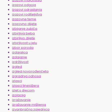
izazovi majčinstva
izazovi odgoja
izazovi odrastanja
izazovi roditeljstva
izazovne teme
izazovno dijete
izbijanje zubića
izbirljiva beba
izbirljivo dijete
izbirljivost u jelu
izbor poroda
izdajalica
izdajanje
izdržljivost
izgled
izgled novorođenčeta
izgradnja odnosa
izlasci
izlasci tinejdžera
izlet s djecom
izolacija
izražavanje
izražavanje mišljenja
izvanbračna zajednica