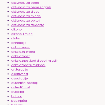
aktivnosti za bebe
aktivnosti za bebe zagreb
aktivnosti za djecu
aktivnosti za mlade
aktivnosti za obitelj
aktivnosti za studente
alkohol
alkohol i mladi
aloha
animacija
ankcioznost
anksiozni mladi
anksioznost
anksioznost kod djece i mladih
anksioznost u trudnoći
art terapija
asertivnost
asocijacije
autentični roditelji
autentičnost
autoritet
babica
babinjača