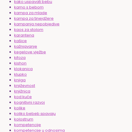
kako uspavati bebu
kamo s bebom
kampa za mlade
kampa za tinejdžere
kampanja nepobjedive
kaos za stolom
karantena
kašice
kažnjavanje
kegelove vježbe
kifoza
kishon
klokanica
klupko
knjiga
književnost
knjižnica
kod kuće
kognitivni razvoj
kolike
koliko bebeb spavaju
kolostrum
kompetencije
kompetencije u odnosima