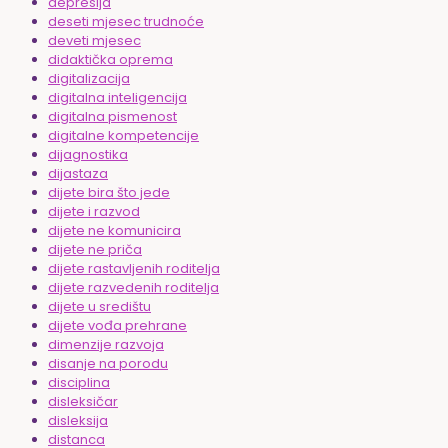
depresija
deseti mjesec trudnoće
deveti mjesec
didaktička oprema
digitalizacija
digitalna inteligencija
digitalna pismenost
digitalne kompetencije
dijagnostika
dijastaza
dijete bira što jede
dijete i razvod
dijete ne komunicira
dijete ne priča
dijete rastavljenih roditelja
dijete razvedenih roditelja
dijete u središtu
dijete vođa prehrane
dimenzije razvoja
disanje na porodu
disciplina
disleksičar
disleksija
distanca