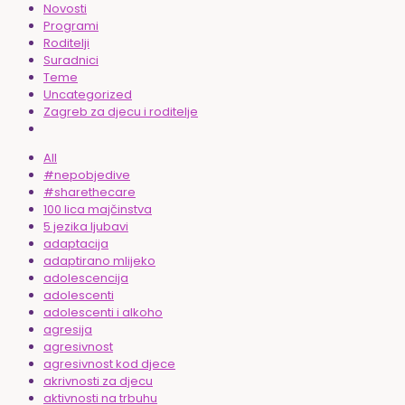
Novosti
Programi
Roditelji
Suradnici
Teme
Uncategorized
Zagreb za djecu i roditelje
All
#nepobjedive
#sharethecare
100 lica majčinstva
5 jezika ljubavi
adaptacija
adaptirano mlijeko
adolescencija
adolescenti
adolescenti i alkoho
agresija
agresivnost
agresivnost kod djece
akrivnosti za djecu
aktivnosti na trbuhu