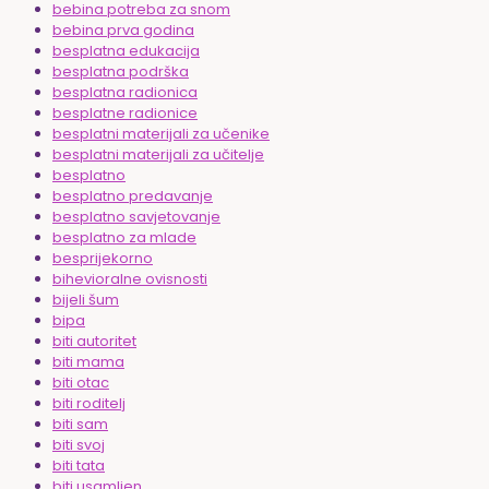
bebina potreba za snom
bebina prva godina
besplatna edukacija
besplatna podrška
besplatna radionica
besplatne radionice
besplatni materijali za učenike
besplatni materijali za učitelje
besplatno
besplatno predavanje
besplatno savjetovanje
besplatno za mlade
besprijekorno
bihevioralne ovisnosti
bijeli šum
bipa
biti autoritet
biti mama
biti otac
biti roditelj
biti sam
biti svoj
biti tata
biti usamljen