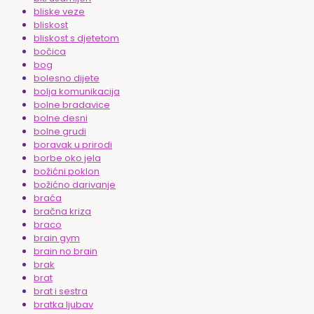
bliske veze
bliskost
bliskost s djetetom
bočica
bog
bolesno dijete
bolja komunikacija
bolne bradavice
bolne desni
bolne grudi
boravak u prirodi
borbe oko jela
božićni poklon
božićno darivanje
braća
bračna kriza
braco
brain gym
brain no brain
brak
brat
brat i sestra
bratka ljubav