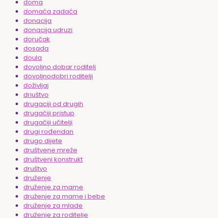
doma
domaća zadaća
donacija
donacija udruzi
doručak
dosada
doula
dovoljno dobar roditelj
dovoljnodobri roditelji
doživljaj
driuštvo
drugaciji od drugih
drugačiji pristup
drugačiji učitelji
drugi rođendan
drugo dijete
društvene mreže
društveni konstrukt
društvo
druženje
druženje za mame
druženje za mame i bebe
druženje za mlade
druženje za roditelje