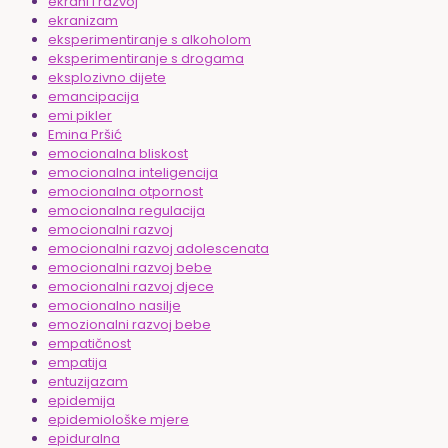
ekrani i razvoj
ekranizam
eksperimentiranje s alkoholom
eksperimentiranje s drogama
eksplozivno dijete
emancipacija
emi pikler
Emina Pršić
emocionalna bliskost
emocionalna inteligencija
emocionalna otpornost
emocionalna regulacija
emocionalni razvoj
emocionalni razvoj adolescenata
emocionalni razvoj bebe
emocionalni razvoj djece
emocionalno nasilje
emozionalni razvoj bebe
empatičnost
empatija
entuzijazam
epidemija
epidemiološke mjere
epiduralna