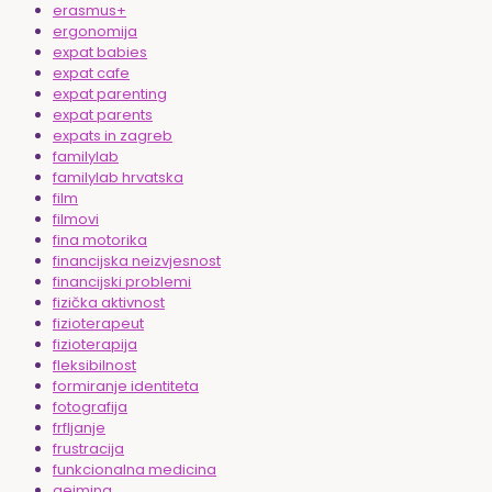
erasmus+
ergonomija
expat babies
expat cafe
expat parenting
expat parents
expats in zagreb
familylab
familylab hrvatska
film
filmovi
fina motorika
financijska neizvjesnost
financijski problemi
fizička aktivnost
fizioterapeut
fizioterapija
fleksibilnost
formiranje identiteta
fotografija
frfljanje
frustracija
funkcionalna medicina
gejming