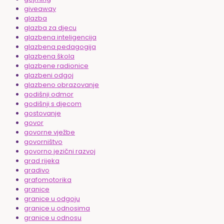
giveaway
glazba
glazba za djecu
glazbena inteligencija
glazbena pedagogija
glazbena škola
glazbene radionice
glazbeni odgoj
glazbeno obrazovanje
godišnji odmor
godišnji s djecom
gostovanje
govor
govorne vježbe
govorništvo
govorno jezični razvoj
grad rijeka
gradivo
grafomotorika
granice
granice u odgoju
granice u odnosima
granice u odnosu