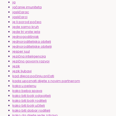
ja
jačanje imuniteta
jasličarac
jasličarci
je li porod počeo
jede samo kruh
jede tri vrste jela
jednogodišnjak
jednoroditeljska obitelj
jednoroditeljske obitelji
jesper juul
jezična inteligencija
jezično govorni razvoj
jezik
jezik ljubavi
kad djeca počinju pričati
kada upoznati dijete s novim partnerom
kaka u pelenu
kako beba spava
kako biti bolji odgojitelj
kako biti bolji roditelj
kako biti bolji učitelj
kako biti dobar roditelj
kako da dijete jede zdravo