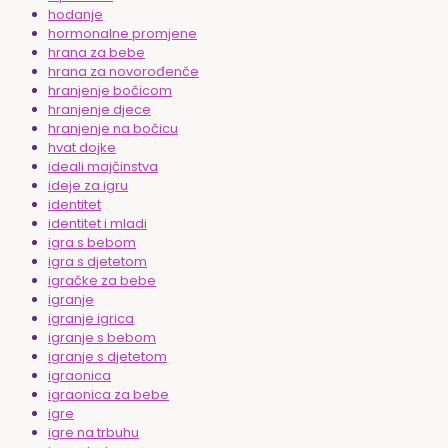
hodanje
hormonalne promjene
hrana za bebe
hrana za novorođenče
hranjenje bočicom
hranjenje djece
hranjenje na bočicu
hvat dojke
ideali majčinstva
ideje za igru
identitet
identitet i mladi
igra s bebom
igra s djetetom
igračke za bebe
igranje
igranje igrica
igranje s bebom
igranje s djetetom
igraonica
igraonica za bebe
igre
igre na trbuhu