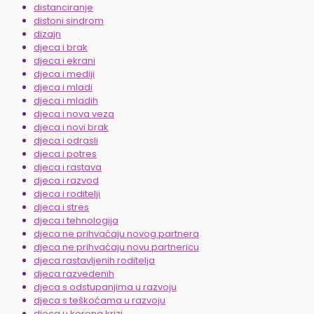
distanciranje
distoni sindrom
dizajn
djeca i brak
djeca i ekrani
djeca i mediji
djeca i mladi
djeca i mladih
djeca i nova veza
djeca i novi brak
djeca i odrasli
djeca i potres
djeca i rastava
djeca i razvod
djeca i roditelji
djeca i stres
djeca i tehnologija
djeca ne prihvaćaju novog partnera
djeca ne prihvaćaju novu partnericu
djeca rastavljenih roditelja
djeca razvedenih
djeca s odstupanjima u razvoju
djeca s teškoćama u razvoju
djeca u korona krizi