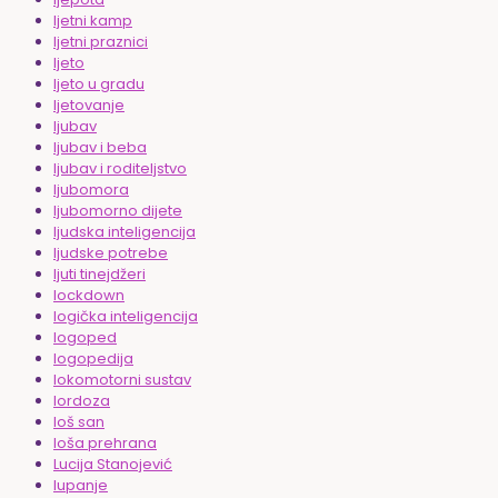
ljetni kamp
ljetni praznici
ljeto
ljeto u gradu
ljetovanje
ljubav
ljubav i beba
ljubav i roditeljstvo
ljubomora
ljubomorno dijete
ljudska inteligencija
ljudske potrebe
ljuti tinejdžeri
lockdown
logička inteligencija
logoped
logopedija
lokomotorni sustav
lordoza
loš san
loša prehrana
Lucija Stanojević
lupanje