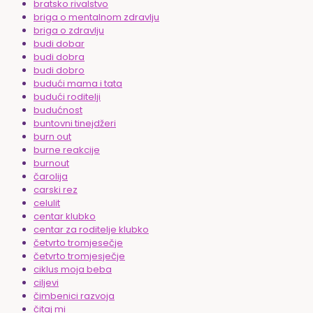
bratsko rivalstvo
briga o mentalnom zdravlju
briga o zdravlju
budi dobar
budi dobra
budi dobro
budući mama i tata
budući roditelji
budućnost
buntovni tinejdžeri
burn out
burne reakcije
burnout
čarolija
carski rez
celulit
centar klubko
centar za roditelje klubko
četvrto tromjesečje
četvrto tromjesječje
ciklus moja beba
ciljevi
čimbenici razvoja
čitaj mi