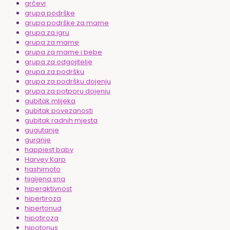
grčevi
grupa podrške
grupa podrške za mame
grupa za igru
grupa za mame
grupa za mame i bebe
grupa za odgojitelje
grupa za podršku
grupa za podršku dojenju
grupa za potporu dojenju
gubitak mlijeka
gubitak povezanosti
gubitak radnih mjesta
gugutanje
guranje
happiest baby
Harvey Karp
hashimoto
higijena sna
hiperaktivnost
hipertiroza
hipertonud
hipotiroza
hipotonus