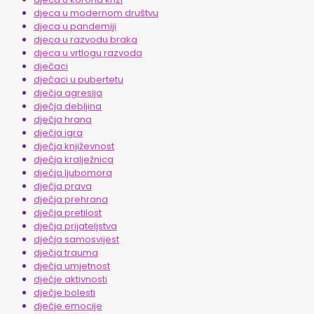
djeca u modernom društvu
djeca u pandemiji
djeca u razvodu braka
djeca u vrtlogu razvoda
dječaci
dječaci u pubertetu
dječja agresija
dječja debljina
dječja hrana
dječja igra
dječja književnost
dječja kralježnica
dječja ljubomora
dječja prava
dječja prehrana
dječja pretilost
dječja prijateljstva
dječja samosvijest
dječja trauma
dječja umjetnost
dječje aktivnosti
dječje bolesti
dječje emocije