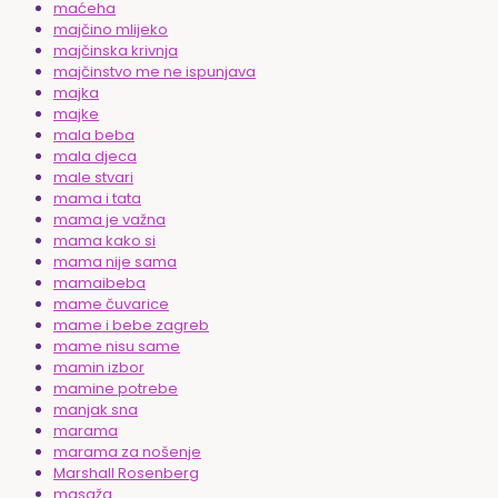
maćeha
majčino mlijeko
majčinska krivnja
majčinstvo me ne ispunjava
majka
majke
mala beba
mala djeca
male stvari
mama i tata
mama je važna
mama kako si
mama nije sama
mamaibeba
mame čuvarice
mame i bebe zagreb
mame nisu same
mamin izbor
mamine potrebe
manjak sna
marama
marama za nošenje
Marshall Rosenberg
masaža