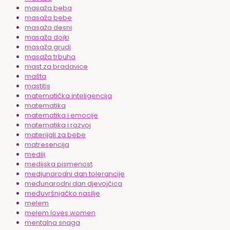
masaža beba
masaža bebe
masaža desni
masaža dojki
masaža grudi
masaža trbuha
mast za bradavice
mašta
mastitis
matematička inteligencija
matematika
matematika i emocije
matematika i razvoj
materijali za bebe
matresencija
mediji
medijska pismenost
medjunarodni dan tolerancije
međunarodni dan djevojčica
međuvršnjačko nasilje
melem
melem loves women
mentalna snaga