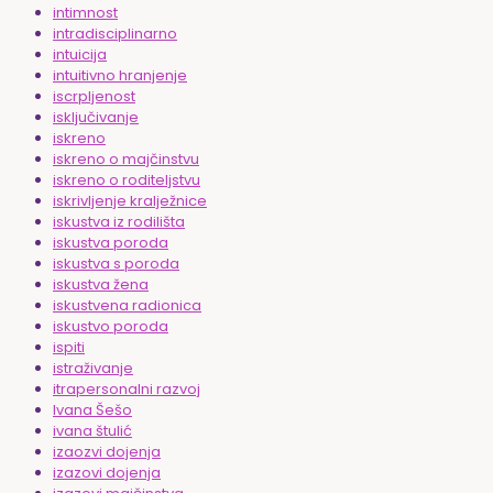
intimnost
intradisciplinarno
intuicija
intuitivno hranjenje
iscrpljenost
isključivanje
iskreno
iskreno o majčinstvu
iskreno o roditeljstvu
iskrivljenje kralježnice
iskustva iz rodilišta
iskustva poroda
iskustva s poroda
iskustva žena
iskustvena radionica
iskustvo poroda
ispiti
istraživanje
itrapersonalni razvoj
Ivana Šešo
ivana štulić
izaozvi dojenja
izazovi dojenja