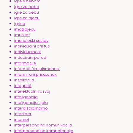
igre s bebom
igre za bebe
igre za bebu
igre za djecu
igrice
imati djecu
imunitet
imunološki sustav
individualni pristup
individualnost
inducirani porod
informacije
informatička pismenost
informirani prisatanak
inspiracija
integritet
intelektualni razvoj
inteligencija
inteligencija tijela
interdisciplinarno
Interliber
internet
interpersonalna komunikacija
interpersonalne kompetencije