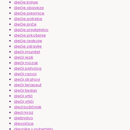
dječje knjige
dječje obaveze
dječje pjesmice
dječje potrebe
dječje priče
dječje prijateljstvo
dječje prkošenje
dječje reakcije
dječje zdravlje
dječji imunitet
dječji jezik
dječji mozak
dječji psiholog
dječji razvoj
dječji strahovi
dječji terapeut
dječji tjedan
dječji vrtić
dječji vrtići
djed božićnjak
djed mraz
djetinjstvo
djevojčice
djevojke u pubertetu