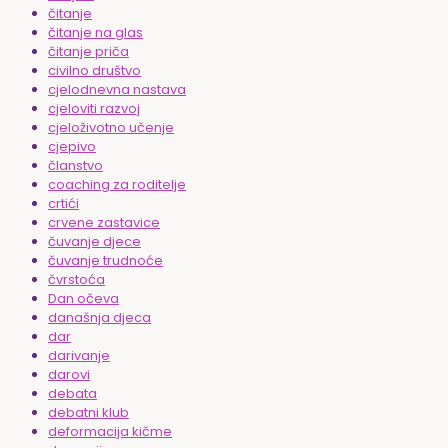
čitanje
čitanje na glas
čitanje priča
civilno društvo
cjelodnevna nastava
cjeloviti razvoj
cjeloživotno učenje
cjepivo
članstvo
coaching za roditelje
crtići
crvene zastavice
čuvanje djece
čuvanje trudnoće
čvrstoća
Dan očeva
današnja djeca
dar
darivanje
darovi
debata
debatni klub
deformacija kičme