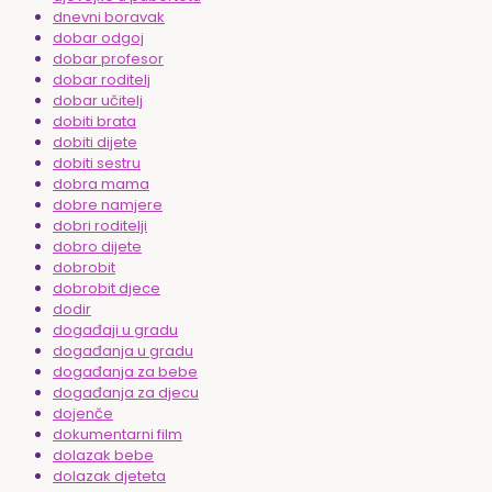
dnevni boravak
dobar odgoj
dobar profesor
dobar roditelj
dobar učitelj
dobiti brata
dobiti dijete
dobiti sestru
dobra mama
dobre namjere
dobri roditelji
dobro dijete
dobrobit
dobrobit djece
dodir
događaji u gradu
događanja u gradu
događanja za bebe
događanja za djecu
dojenče
dokumentarni film
dolazak bebe
dolazak djeteta