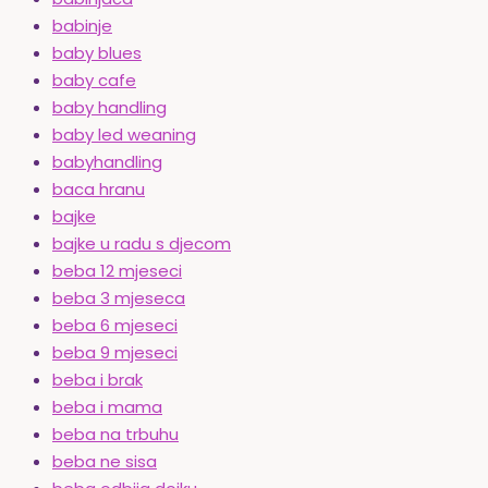
babinje
baby blues
baby cafe
baby handling
baby led weaning
babyhandling
baca hranu
bajke
bajke u radu s djecom
beba 12 mjeseci
beba 3 mjeseca
beba 6 mjeseci
beba 9 mjeseci
beba i brak
beba i mama
beba na trbuhu
beba ne sisa