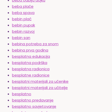
beba odbija dojku
beba plače
beba spava
bebin plač
bebin pupak
bebin razvoj
bebin san
bebina potreba za snom
bebina prva godina
besplatna edukacija
besplatna podrška
besplatna radionica
besplatne radionice
besplatni materijali za učenike
besplatni materijali za učitelje
besplatno
besplatno predavanje
besplatno savjetovanje