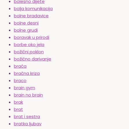
bolesno dijete
bolja komunikacija
bolne bradavice
bolne desni
bolne grudi
boravak u prirodi
borbe oko jela
božićni poklon
božićno darivanje
braća
bračna kriza
braco
brain gym
brain no brain
brak
brat
brat i sestra
bratka ljubav