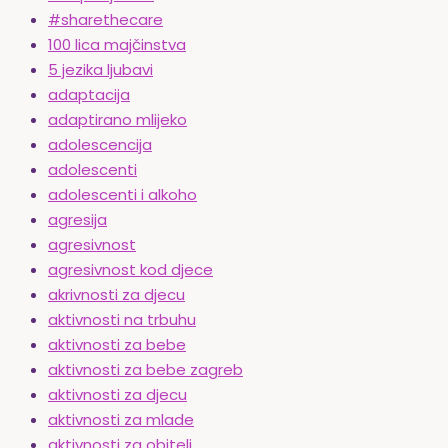
#sharethecare
100 lica majčinstva
5 jezika ljubavi
adaptacija
adaptirano mlijeko
adolescencija
adolescenti
adolescenti i alkoho
agresija
agresivnost
agresivnost kod djece
akrivnosti za djecu
aktivnosti na trbuhu
aktivnosti za bebe
aktivnosti za bebe zagreb
aktivnosti za djecu
aktivnosti za mlade
aktivnosti za obitelj