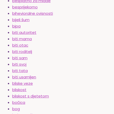
besplatno za mlade
besprijekorno
bihevioralne ovisnosti
bijeli šum
bipa
biti autoritet
biti mama
biti otac
biti roditelj
biti sam
biti svoj
biti tata
biti usamljen
bliske veze
bliskost
bliskost s djetetom
bočica
bog