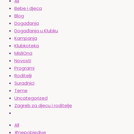
All
Bebe i djeca
Blog
Događanja
Događanja u Klubku
Kampanja
Klubkoteka
MisliOna
Novosti
Programi
Roditelji
Suradnici
Teme
Uncategorized
Zagreb za djecu i roditelje
All
#nepobjedive