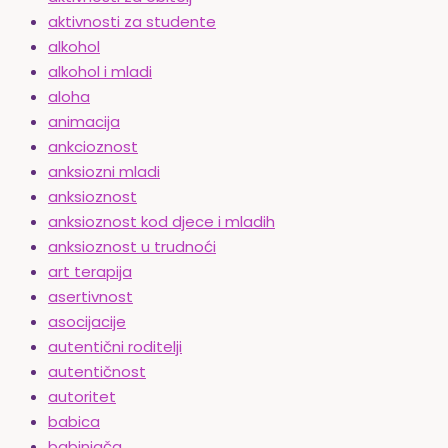
aktivnosti za studente
alkohol
alkohol i mladi
aloha
animacija
ankcioznost
anksiozni mladi
anksioznost
anksioznost kod djece i mladih
anksioznost u trudnoći
art terapija
asertivnost
asocijacije
autentični roditelji
autentičnost
autoritet
babica
babinjača