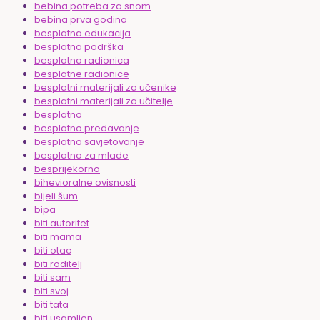
bebina potreba za snom
bebina prva godina
besplatna edukacija
besplatna podrška
besplatna radionica
besplatne radionice
besplatni materijali za učenike
besplatni materijali za učitelje
besplatno
besplatno predavanje
besplatno savjetovanje
besplatno za mlade
besprijekorno
bihevioralne ovisnosti
bijeli šum
bipa
biti autoritet
biti mama
biti otac
biti roditelj
biti sam
biti svoj
biti tata
biti usamljen