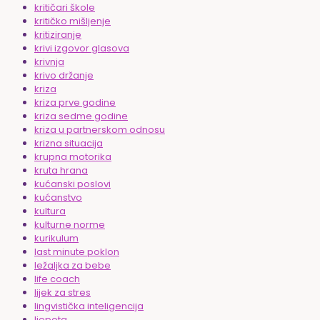
kritičari škole
kritičko mišljenje
kritiziranje
krivi izgovor glasova
krivnja
krivo držanje
kriza
kriza prve godine
kriza sedme godine
kriza u partnerskom odnosu
krizna situacija
krupna motorika
kruta hrana
kućanski poslovi
kućanstvo
kultura
kulturne norme
kurikulum
last minute poklon
ležaljka za bebe
life coach
lijek za stres
lingvistička inteligencija
ljepota