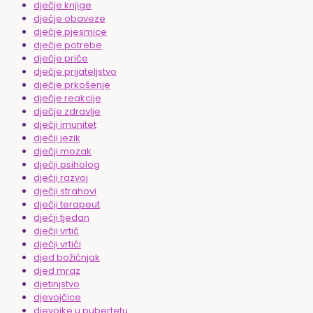
dječje knjige
dječje obaveze
dječje pjesmice
dječje potrebe
dječje priče
dječje prijateljstvo
dječje prkošenje
dječje reakcije
dječje zdravlje
dječji imunitet
dječji jezik
dječji mozak
dječji psiholog
dječji razvoj
dječji strahovi
dječji terapeut
dječji tjedan
dječji vrtić
dječji vrtići
djed božićnjak
djed mraz
djetinjstvo
djevojčice
djevojke u pubertetu