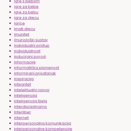
igre s bebom
igre za bebe
igre za bebu
igre za djecu
igrice
imati djecu
imunitet
imunološki sustav
individualni pristup
individualnost
inducirani porod
informacije
informatička pismenost
informirani prisatanak
inspiracija
integritet
intelektualni razvoj
inteligencija
inteligencija tijela
interdisciplinarno
Interliber
internet
interpersonalna komunikacija
interpersonalne kompetencije