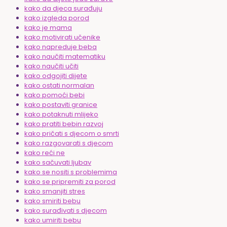
kako da djeca surađuju
kako izgleda porod
kako je mama
kako motivirati učenike
kako napreduje beba
kako naučiti matematiku
kako naučiti učiti
kako odgojiti dijete
kako ostati normalan
kako pomoći bebi
kako postaviti granice
kako potaknuti mlijeko
kako pratiti bebin razvoj
kako pričati s djecom o smrti
kako razgovarati s djecom
kako reći ne
kako sačuvati ljubav
kako se nositi s problemima
kako se pripremiti za porod
kako smanjiti stres
kako smiriti bebu
kako surađivati s djecom
kako umiriti bebu