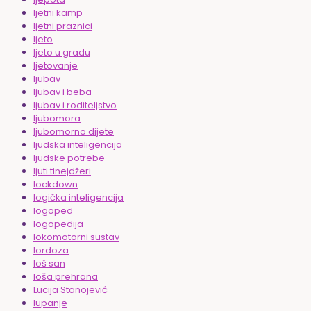
ljetni kamp
ljetni praznici
ljeto
ljeto u gradu
ljetovanje
ljubav
ljubav i beba
ljubav i roditeljstvo
ljubomora
ljubomorno dijete
ljudska inteligencija
ljudske potrebe
ljuti tinejdžeri
lockdown
logička inteligencija
logoped
logopedija
lokomotorni sustav
lordoza
loš san
loša prehrana
Lucija Stanojević
lupanje