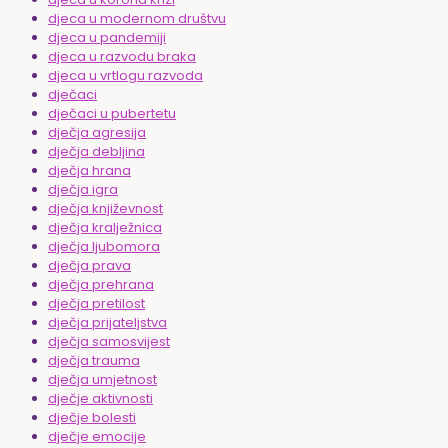
djeca u modernom društvu
djeca u pandemiji
djeca u razvodu braka
djeca u vrtlogu razvoda
dječaci
dječaci u pubertetu
dječja agresija
dječja debljina
dječja hrana
dječja igra
dječja književnost
dječja kralježnica
dječja ljubomora
dječja prava
dječja prehrana
dječja pretilost
dječja prijateljstva
dječja samosvijest
dječja trauma
dječja umjetnost
dječje aktivnosti
dječje bolesti
dječje emocije