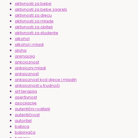
aktivnosti za bebe
aktivnosti za bebe zagreb
aktivnosti za djecu
aktivnosti za mlade
aktivnosti za obitelj
aktivnosti za studente
alkohol
alkohol i mladi
aloha
animacija
ankcioznost
anksiozni mladi
anksioznost
anksioznost kod djece i mladih
anksioznost u trudnoći
art terapija
asertivnost
asocijacije
autentični roditelji
autentičnost
autoritet
babica
babinjača