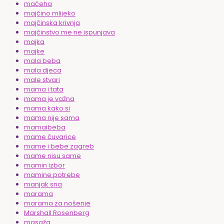
maćeha
majčino mlijeko
majčinska krivnja
majčinstvo me ne ispunjava
majka
majke
mala beba
mala djeca
male stvari
mama i tata
mama je važna
mama kako si
mama nije sama
mamaibeba
mame čuvarice
mame i bebe zagreb
mame nisu same
mamin izbor
mamine potrebe
manjak sna
marama
marama za nošenje
Marshall Rosenberg
masaža