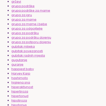
grčevi
grupa podrške
grupa podrške za mame
grupa za igru
grupa za mame
grupa za mame i bebe
grupa za odgojitelje
grupa za podršku
grupa za podršku dojenju
grupa za potporu dojenju
gubitak mlijeka
gubitak povezanosti
gubitak radnih mjesta
gugutanje
guranje
happiest baby
Harvey Karp
hashimoto
higijena sna
hiperaktivnost
hipertiroza
hipertonud
hipotiroza
hipotonus