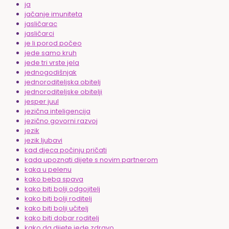
ja
jačanje imuniteta
jasličarac
jasličarci
je li porod počeo
jede samo kruh
jede tri vrste jela
jednogodišnjak
jednoroditeljska obitelj
jednoroditeljske obitelji
jesper juul
jezična inteligencija
jezično govorni razvoj
jezik
jezik ljubavi
kad djeca počinju pričati
kada upoznati dijete s novim partnerom
kaka u pelenu
kako beba spava
kako biti bolji odgojitelj
kako biti bolji roditelj
kako biti bolji učitelj
kako biti dobar roditelj
kako da dijete jede zdravo