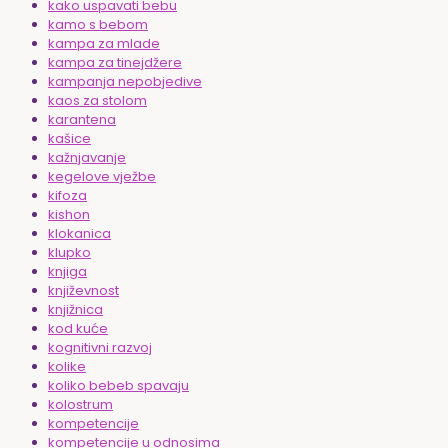
kako uspavati bebu
kamo s bebom
kampa za mlade
kampa za tinejdžere
kampanja nepobjedive
kaos za stolom
karantena
kašice
kažnjavanje
kegelove vježbe
kifoza
kishon
klokanica
klupko
knjiga
književnost
knjižnica
kod kuće
kognitivni razvoj
kolike
koliko bebeb spavaju
kolostrum
kompetencije
kompetencije u odnosima