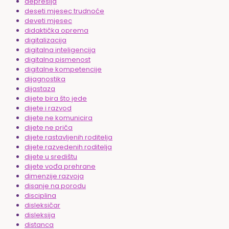
depresija
deseti mjesec trudnoće
deveti mjesec
didaktička oprema
digitalizacija
digitalna inteligencija
digitalna pismenost
digitalne kompetencije
dijagnostika
dijastaza
dijete bira što jede
dijete i razvod
dijete ne komunicira
dijete ne priča
dijete rastavljenih roditelja
dijete razvedenih roditelja
dijete u središtu
dijete vođa prehrane
dimenzije razvoja
disanje na porodu
disciplina
disleksičar
disleksija
distanca