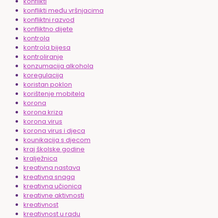
konflikti
konflikti među vršnjacima
konfliktni razvod
konfliktno dijete
kontrola
kontrola bijesa
kontroliranje
konzumacija alkohola
koregulacija
koristan poklon
korištenje mobitela
korona
korona kriza
korona virus
korona virus i djeca
kounikacija s djecom
kraj školske godine
kralježnica
kreativna nastava
kreativna snaga
kreativna učionica
kreativne aktivnosti
kreativnost
kreativnost u radu