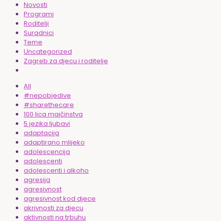
Novosti
Programi
Roditelji
Suradnici
Teme
Uncategorized
Zagreb za djecu i roditelje
All
#nepobjedive
#sharethecare
100 lica majčinstva
5 jezika ljubavi
adaptacija
adaptirano mlijeko
adolescencija
adolescenti
adolescenti i alkoho
agresija
agresivnost
agresivnost kod djece
akrivnosti za djecu
aktivnosti na trbuhu