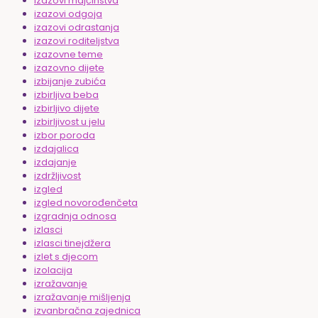
izazovi majčinstva
izazovi odgoja
izazovi odrastanja
izazovi roditeljstva
izazovne teme
izazovno dijete
izbijanje zubića
izbirljiva beba
izbirljivo dijete
izbirljivost u jelu
izbor poroda
izdajalica
izdajanje
izdržljivost
izgled
izgled novorođenčeta
izgradnja odnosa
izlasci
izlasci tinejdžera
izlet s djecom
izolacija
izražavanje
izražavanje mišljenja
izvanbračna zajednica