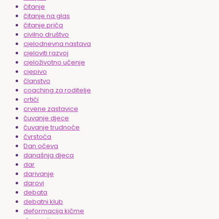
čitanje
čitanje na glas
čitanje priča
civilno društvo
cjelodnevna nastava
cjeloviti razvoj
cjeloživotno učenje
cjepivo
članstvo
coaching za roditelje
crtići
crvene zastavice
čuvanje djece
čuvanje trudnoće
čvrstoća
Dan očeva
današnja djeca
dar
darivanje
darovi
debata
debatni klub
deformacija kičme