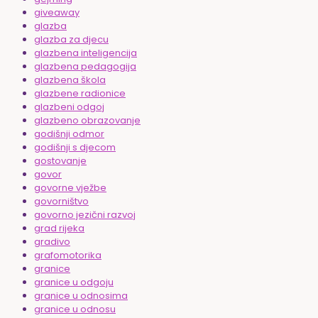
giveaway
glazba
glazba za djecu
glazbena inteligencija
glazbena pedagogija
glazbena škola
glazbene radionice
glazbeni odgoj
glazbeno obrazovanje
godišnji odmor
godišnji s djecom
gostovanje
govor
govorne vježbe
govorništvo
govorno jezični razvoj
grad rijeka
gradivo
grafomotorika
granice
granice u odgoju
granice u odnosima
granice u odnosu