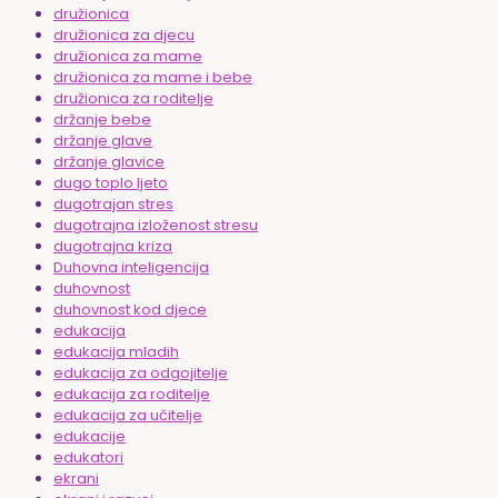
družionica
družionica za djecu
družionica za mame
družionica za mame i bebe
družionica za roditelje
držanje bebe
držanje glave
držanje glavice
dugo toplo ljeto
dugotrajan stres
dugotrajna izloženost stresu
dugotrajna kriza
Duhovna inteligencija
duhovnost
duhovnost kod djece
edukacija
edukacija mladih
edukacija za odgojitelje
edukacija za roditelje
edukacija za učitelje
edukacije
edukatori
ekrani