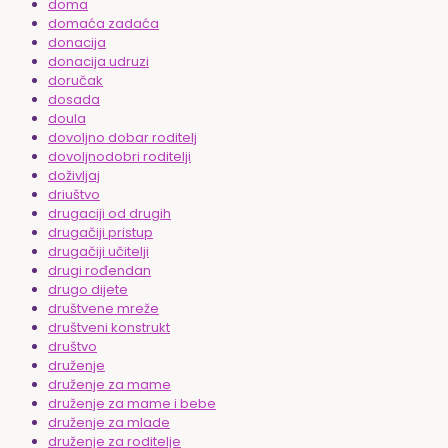
doma
domaća zadaća
donacija
donacija udruzi
doručak
dosada
doula
dovoljno dobar roditelj
dovoljnodobri roditelji
doživljaj
driuštvo
drugaciji od drugih
drugačiji pristup
drugačiji učitelji
drugi rođendan
drugo dijete
društvene mreže
društveni konstrukt
društvo
druženje
druženje za mame
druženje za mame i bebe
druženje za mlade
druženje za roditelje