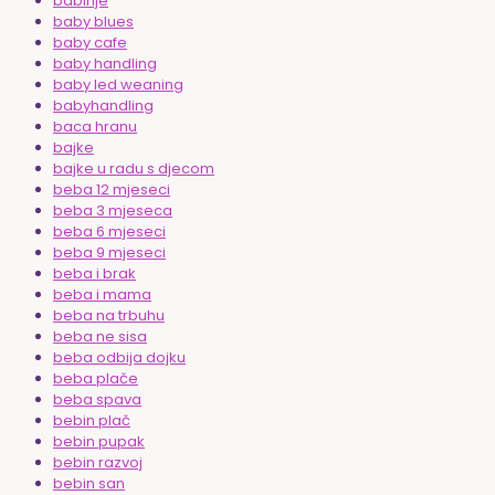
babinje
baby blues
baby cafe
baby handling
baby led weaning
babyhandling
baca hranu
bajke
bajke u radu s djecom
beba 12 mjeseci
beba 3 mjeseca
beba 6 mjeseci
beba 9 mjeseci
beba i brak
beba i mama
beba na trbuhu
beba ne sisa
beba odbija dojku
beba plače
beba spava
bebin plač
bebin pupak
bebin razvoj
bebin san