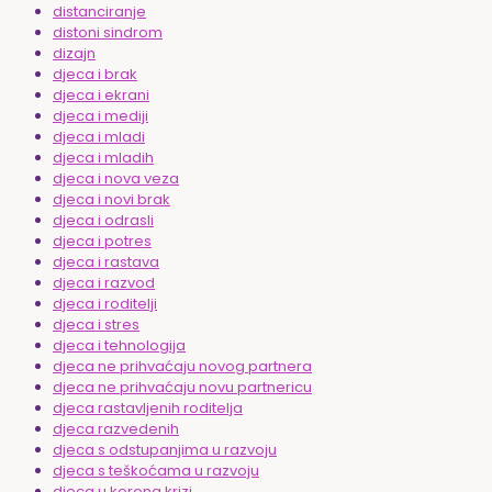
distanciranje
distoni sindrom
dizajn
djeca i brak
djeca i ekrani
djeca i mediji
djeca i mladi
djeca i mladih
djeca i nova veza
djeca i novi brak
djeca i odrasli
djeca i potres
djeca i rastava
djeca i razvod
djeca i roditelji
djeca i stres
djeca i tehnologija
djeca ne prihvaćaju novog partnera
djeca ne prihvaćaju novu partnericu
djeca rastavljenih roditelja
djeca razvedenih
djeca s odstupanjima u razvoju
djeca s teškoćama u razvoju
djeca u korona krizi