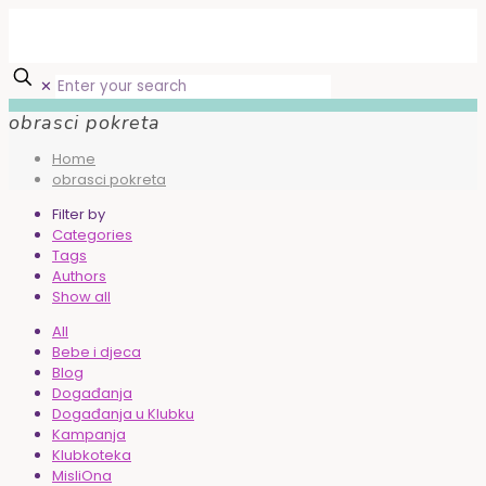
✕
obrasci pokreta
Home
obrasci pokreta
Filter by
Categories
Tags
Authors
Show all
All
Bebe i djeca
Blog
Događanja
Događanja u Klubku
Kampanja
Klubkoteka
MisliOna