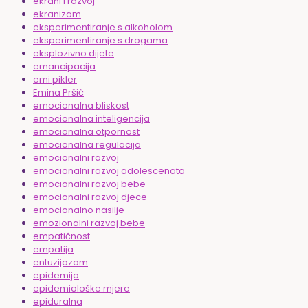
ekrani i razvoj
ekranizam
eksperimentiranje s alkoholom
eksperimentiranje s drogama
eksplozivno dijete
emancipacija
emi pikler
Emina Pršić
emocionalna bliskost
emocionalna inteligencija
emocionalna otpornost
emocionalna regulacija
emocionalni razvoj
emocionalni razvoj adolescenata
emocionalni razvoj bebe
emocionalni razvoj djece
emocionalno nasilje
emozionalni razvoj bebe
empatičnost
empatija
entuzijazam
epidemija
epidemiološke mjere
epiduralna