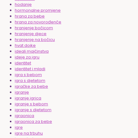
hodanje
hormonalne promjene
hrana za bebe
hrana za novorođenče
hranjenje bočicom
hranjenje djece
hranjenje na bočicu
hvat dojke
ideali majčinstva
ideje za igru
identitet
identitet i mladi
igra s bebom
igra s djetetom
igračke za bebe
igranje
igranje igrica
igranje s bebom
igranje s djetetom
igraonica
igraonica za bebe
igre
igre na trbuhu