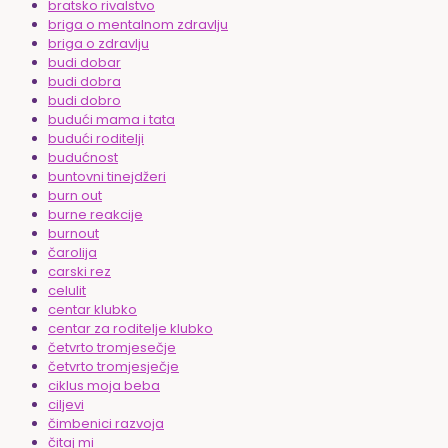
bratsko rivalstvo
briga o mentalnom zdravlju
briga o zdravlju
budi dobar
budi dobra
budi dobro
budući mama i tata
budući roditelji
budućnost
buntovni tinejdžeri
burn out
burne reakcije
burnout
čarolija
carski rez
celulit
centar klubko
centar za roditelje klubko
četvrto tromjesečje
četvrto tromjesječje
ciklus moja beba
ciljevi
čimbenici razvoja
čitaj mi