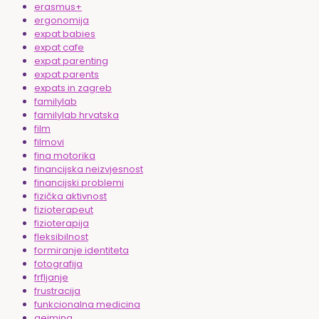
erasmus+
ergonomija
expat babies
expat cafe
expat parenting
expat parents
expats in zagreb
familylab
familylab hrvatska
film
filmovi
fina motorika
financijska neizvjesnost
financijski problemi
fizička aktivnost
fizioterapeut
fizioterapija
fleksibilnost
formiranje identiteta
fotografija
frfljanje
frustracija
funkcionalna medicina
gejming