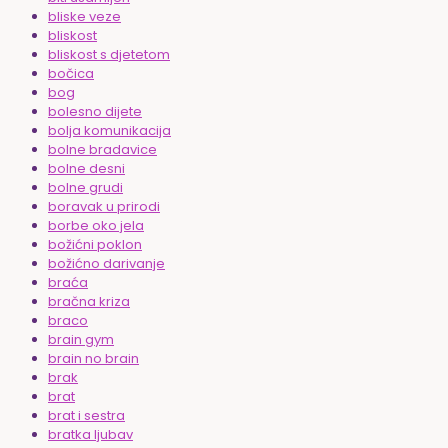
bliske veze
bliskost
bliskost s djetetom
bočica
bog
bolesno dijete
bolja komunikacija
bolne bradavice
bolne desni
bolne grudi
boravak u prirodi
borbe oko jela
božićni poklon
božićno darivanje
braća
bračna kriza
braco
brain gym
brain no brain
brak
brat
brat i sestra
bratka ljubav