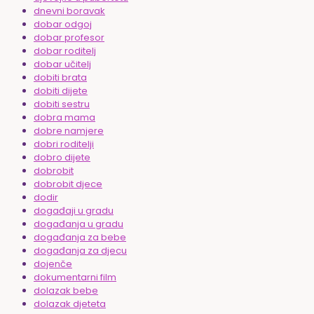
dnevni boravak
dobar odgoj
dobar profesor
dobar roditelj
dobar učitelj
dobiti brata
dobiti dijete
dobiti sestru
dobra mama
dobre namjere
dobri roditelji
dobro dijete
dobrobit
dobrobit djece
dodir
događaji u gradu
događanja u gradu
događanja za bebe
događanja za djecu
dojenče
dokumentarni film
dolazak bebe
dolazak djeteta