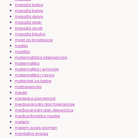
masaža beba
masaža bebe
masaža desni
masaža dojki
masaža grudi
masaža trbuha
mast za bradavice
mašta
mastitis
matematička inteligencija
matematika
matematika i emocije
matematika i razvoj
materijali za bebe
matresencija
mediji
medijska pismenost
medjunarodni dan tolerancije
međunarodni dan djevojčica
međuvršnjačko nasilje
melem
melem loves women
mentalna snaga