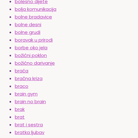
bolesno dijete
bolja komunikacija
bolne bradavice
bolne desni
bolne grudi
boravak u prirodi
borbe oko jela
božićni poklon
božićno darivanje
braća
bračna kriza
braco
brain gym
brain no brain
brak
brat
brat i sestra
bratka ljubav