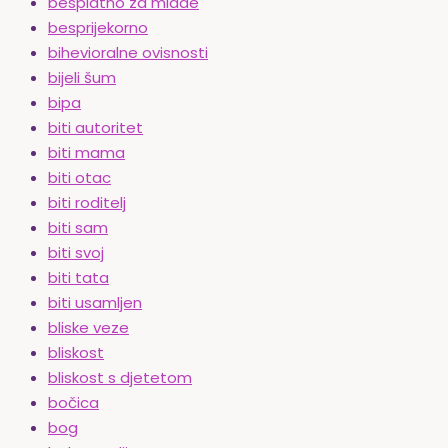
besplatno za mlade
besprijekorno
bihevioralne ovisnosti
bijeli šum
bipa
biti autoritet
biti mama
biti otac
biti roditelj
biti sam
biti svoj
biti tata
biti usamljen
bliske veze
bliskost
bliskost s djetetom
bočica
bog