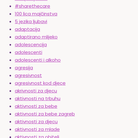
#sharethecare
100 lica majčinstva
5 jezika ljubavi
adaptacija
adaptirano mlijeko
adolescencija
adolescenti
adolescenti i alkoho
agresija
agresivnost
agresivnost kod djece
akrivnosti za djecu
aktivnosti na trbuhu
aktivnosti za bebe
aktivnosti za bebe zagreb
aktivnosti za djecu
aktivnosti za mlade
aktivnosti za obitelj