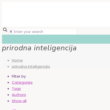
✕
prirodna inteligencija
Home
prirodna inteligencija
Filter by
Categories
Tags
Authors
Show all