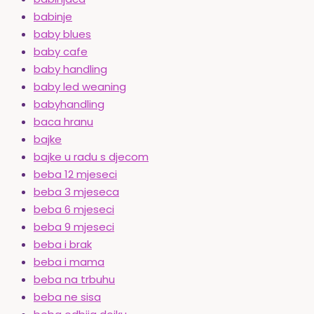
babinje
baby blues
baby cafe
baby handling
baby led weaning
babyhandling
baca hranu
bajke
bajke u radu s djecom
beba 12 mjeseci
beba 3 mjeseca
beba 6 mjeseci
beba 9 mjeseci
beba i brak
beba i mama
beba na trbuhu
beba ne sisa