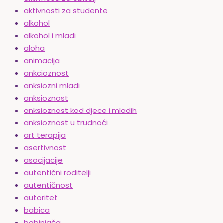
aktivnosti za studente
alkohol
alkohol i mladi
aloha
animacija
ankcioznost
anksiozni mladi
anksioznost
anksioznost kod djece i mladih
anksioznost u trudnoći
art terapija
asertivnost
asocijacije
autentični roditelji
autentičnost
autoritet
babica
babinjača