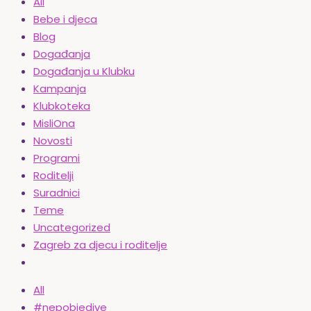
All
Bebe i djeca
Blog
Događanja
Događanja u Klubku
Kampanja
Klubkoteka
MisliOna
Novosti
Programi
Roditelji
Suradnici
Teme
Uncategorized
Zagreb za djecu i roditelje
All
#nepobjedive