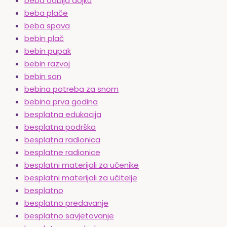
beba odbija dojku
beba plače
beba spava
bebin plač
bebin pupak
bebin razvoj
bebin san
bebina potreba za snom
bebina prva godina
besplatna edukacija
besplatna podrška
besplatna radionica
besplatne radionice
besplatni materijali za učenike
besplatni materijali za učitelje
besplatno
besplatno predavanje
besplatno savjetovanje