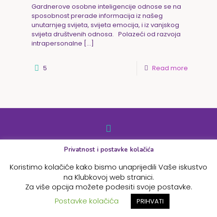
Gardnerove osobne inteligencije odnose se na
sposobnost prerade informacija iz našeg
unutarnjeg svijeta, svijeta emocija, i iz vanjskog
svijeta društvenih odnosa. Polazeći od razvoja
intrapersonalne
[…]
5
Read more
Privatnost i postavke kolačića
© 2026 Betheme by
Muffin group
| All Rights Reserved |
Powered by
WordPress
Koristimo kolačiće kako bismo unaprijedili Vaše iskustvo
na Klubkovoj web stranici.
Za više opcija možete podesiti svoje postavke.
Postavke kolačića
PRIHVATI