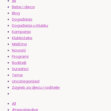
All
Bebe i djeca
Blog
Događanja
Događanja u Klubku
Kampanja
Klubkoteka
MisliOna
Novosti
Programi
Roditelji
Suradnici
Teme
Uncategorized
Zagreb za djecu i roditelje
All
#nepobjedive