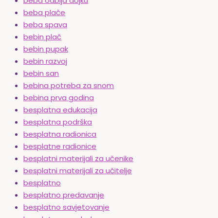
beba odbija dojku
beba plače
beba spava
bebin plač
bebin pupak
bebin razvoj
bebin san
bebina potreba za snom
bebina prva godina
besplatna edukacija
besplatna podrška
besplatna radionica
besplatne radionice
besplatni materijali za učenike
besplatni materijali za učitelje
besplatno
besplatno predavanje
besplatno savjetovanje