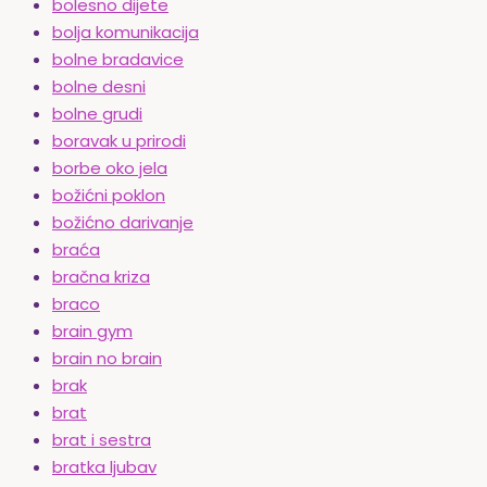
bolesno dijete
bolja komunikacija
bolne bradavice
bolne desni
bolne grudi
boravak u prirodi
borbe oko jela
božićni poklon
božićno darivanje
braća
bračna kriza
braco
brain gym
brain no brain
brak
brat
brat i sestra
bratka ljubav