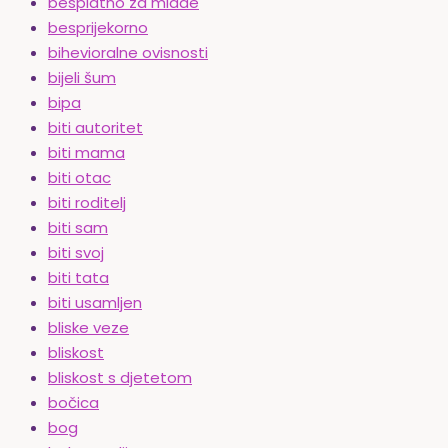
besplatno za mlade
besprijekorno
bihevioralne ovisnosti
bijeli šum
bipa
biti autoritet
biti mama
biti otac
biti roditelj
biti sam
biti svoj
biti tata
biti usamljen
bliske veze
bliskost
bliskost s djetetom
bočica
bog