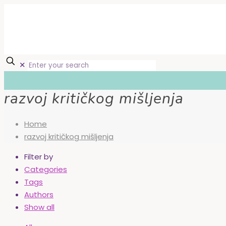
✕
razvoj kritičkog mišljenja
Home
razvoj kritičkog mišljenja
Filter by
Categories
Tags
Authors
Show all