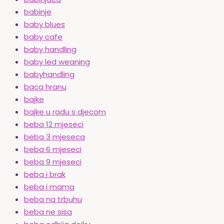
babinje
baby blues
baby cafe
baby handling
baby led weaning
babyhandling
baca hranu
bajke
bajke u radu s djecom
beba 12 mjeseci
beba 3 mjeseca
beba 6 mjeseci
beba 9 mjeseci
beba i brak
beba i mama
beba na trbuhu
beba ne sisa