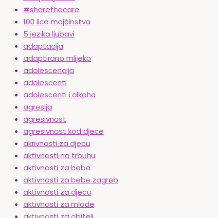
#sharethecare
100 lica majčinstva
5 jezika ljubavi
adaptacija
adaptirano mlijeko
adolescencija
adolescenti
adolescenti i alkoho
agresija
agresivnost
agresivnost kod djece
akrivnosti za djecu
aktivnosti na trbuhu
aktivnosti za bebe
aktivnosti za bebe zagreb
aktivnosti za djecu
aktivnosti za mlade
aktivnosti za obitelj