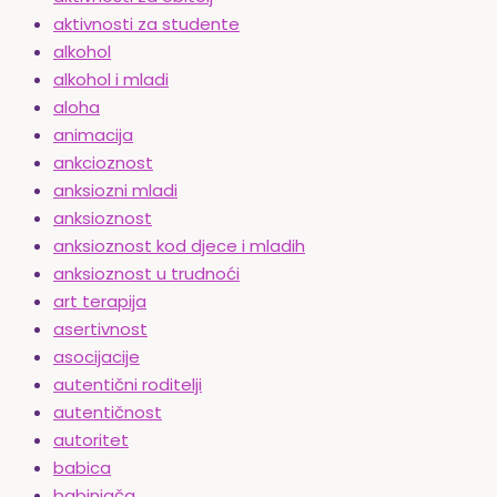
aktivnosti za studente
alkohol
alkohol i mladi
aloha
animacija
ankcioznost
anksiozni mladi
anksioznost
anksioznost kod djece i mladih
anksioznost u trudnoći
art terapija
asertivnost
asocijacije
autentični roditelji
autentičnost
autoritet
babica
babinjača